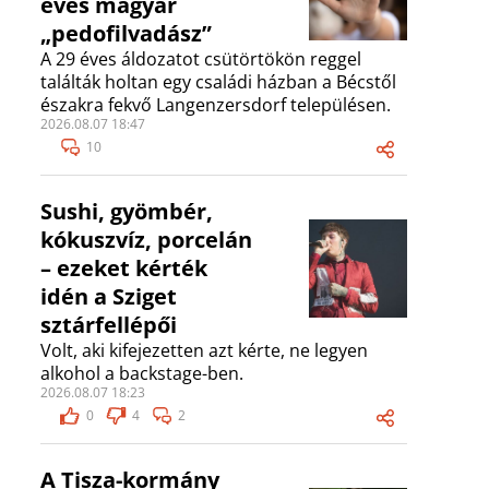
éves magyar
„pedofilvadász”
A 29 éves áldozatot csütörtökön reggel
találták holtan egy családi házban a Bécstől
északra fekvő Langenzersdorf településen.
2026.08.07 18:47
10
Sushi, gyömbér,
kókuszvíz, porcelán
– ezeket kérték
idén a Sziget
sztárfellépői
Volt, aki kifejezetten azt kérte, ne legyen
alkohol a backstage-ben.
2026.08.07 18:23
0
4
2
A Tisza-kormány