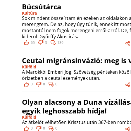
Búcsútárca
Kultúra
Sok mindent összeírtam én ezeken az oldalakon 
merengtem. De az, hogy úgy tűnik, ennek itt most 
mostantól nem fogok merengeni erről-arról. De, f
kiderül. Győrffy Ákos írása.
65
3
139
Ceutai migránsinvázió: meg is v
Külföld
A Marokkói Emberi Jogi Szövetség pénteken közöl
őrizetben a ceutai események után.
0
0
0
Olyan alacsony a Duna vízállása
egyik leghosszabb hídja!
Külföld
Az átkelőt vélhetően Krisztus után 367-ben rombol
0
0
0