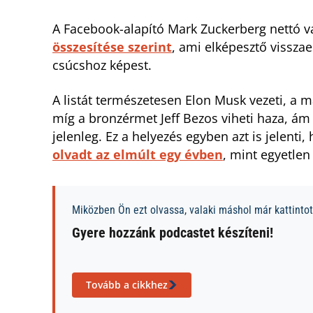
A Facebook-alapító Mark Zuckerberg nettó va
összesítése szerint
, ami elképesztő vissza
csúcshoz képest.
A listát természetesen Elon Musk vezeti, a m
míg a bronzérmet Jeff Bezos viheti haza, ám
jelenleg. Ez a helyezés egyben azt is jelent
olvadt az elmúlt egy évben
, mint egyetlen
Miközben Ön ezt olvassa, valaki máshol már kattintott
Gyere hozzánk podcastet készíteni!
Tovább a cikkhez