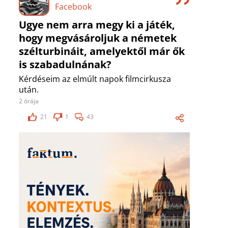
Facebook
Ugye nem arra megy ki a játék,
hogy megvásároljuk a németek
szélturbináit, amelyektől már ők
is szabadulnának?
Kérdéseim az elmúlt napok filmcirkusza
után.
2 órája
21
1
43