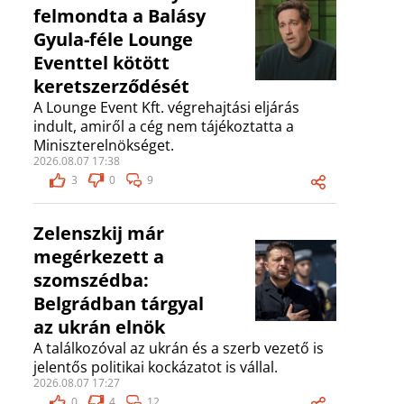
felmondta a Balásy
Gyula-féle Lounge
Eventtel kötött
keretszerződését
A Lounge Event Kft. végrehajtási eljárás
indult, amiről a cég nem tájékoztatta a
Miniszterelnökséget.
2026.08.07 17:38
3
0
9
Zelenszkij már
megérkezett a
szomszédba:
Belgrádban tárgyal
az ukrán elnök
A találkozóval az ukrán és a szerb vezető is
jelentős politikai kockázatot is vállal.
2026.08.07 17:27
0
4
12