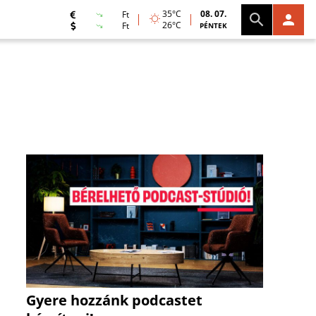
35°C
08. 07.
Ft
26°C
Ft
PÉNTEK
Gyere hozzánk podcastet