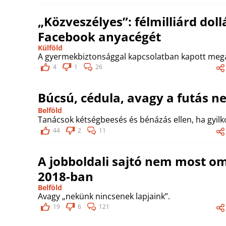
„Közveszélyes”: félmilliárd dol
Facebook anyacégét
Külföld
A gyermekbiztonsággal kapcsolatban kapott meg
4
1
26
Búcsú, cédula, avagy a futás n
Belföld
Tanácsok kétségbeesés és bénázás ellen, ha gyil
44
2
11
A jobboldali sajtó nem most o
2018-ban
Belföld
Avagy „nekünk nincsenek lapjaink”.
19
6
121