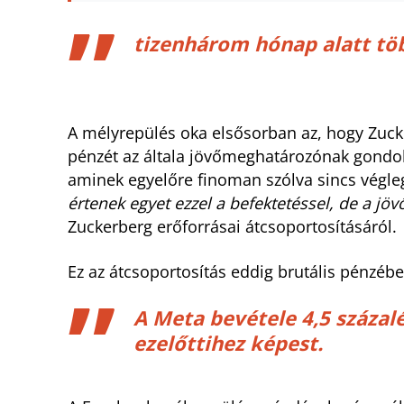
tizenhárom hónap alatt töb
A mélyrepülés oka elsősorban az, hogy Zuck
pénzét az általa jövőmeghatározónak gondolt 
aminek egyelőre finoman szólva sincs végle
értenek egyet ezzel a befektetéssel, de a jö
Zuckerberg erőforrásai átcsoportosításáról.
Ez az átcsoportosítás eddig brutális pénzébe
A Meta bevétele 4,5 százalé
ezelőttihez képest.