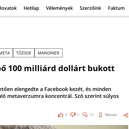
Rovatok
Hetilap
Vélemények
Szerzőink
Faktum
META
TŐZSDE
MANDINER
ő 100 milliárd dollárt bukott
hetően elengedte a Facebook kezét, és minden
uló metaverzumra koncentrál. Szó szerint súlyos
8
0
10
Mentés