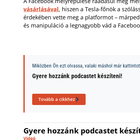
A Facebook mélyrepülése ráadásul még mél
vásárlásával
, hiszen a Tesla-főnök a szólá
érdekében vette meg a platformot – márpedig 
és manipuláció a legnagyobb vád a Facebo
Miközben Ön ezt olvassa, valaki máshol már kattintott
Gyere hozzánk podcastet készíteni!
Tovább a cikkhez
Gyere hozzánk podcastet készít
Videó