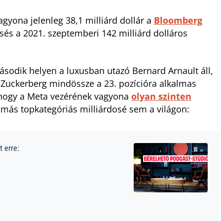
gyona jelenleg 38,1 milliárd dollár a
Bloomberg
esés a 2021. szeptemberi 142 milliárd dolláros
ásodik helyen a luxusban utazó Bernard Arnault áll,
 Zuckerberg mindössze a 23. pozícióra alkalmas
i, hogy a Meta vezérének vagyona
olyan szinten
 más topkategóriás milliárdosé sem a világon:
 erre: