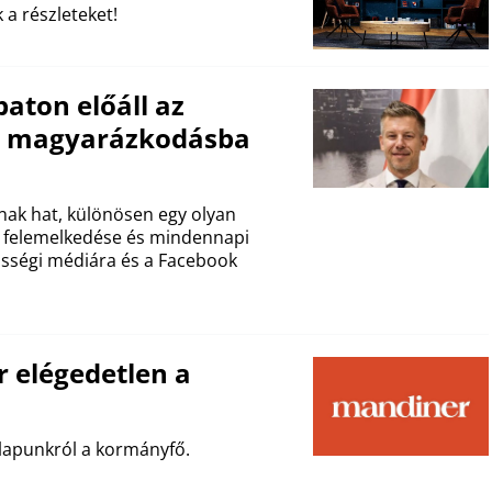
 a részleteket!
aton előáll az
os magyarázkodásba
nak hat, különösen egy olyan
a, felemelkedése és mindennapi
össégi médiára és a Facebook
 elégedetlen a
 lapunkról a kormányfő.