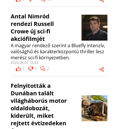
Antal Nimród
rendezi Russell
Crowe új sci-fi
akciófilmjét
A magyar rendező szerint a Bluefly intenzív,
valósághű és karakterközpontú thriller lesz
merész sci-fi környezetben.
2026.08.07 16:43
1
1
2
Felnyitották a
Dunában talált
világháborús motor
oldaldobozát,
kiderült, miket
rejtett évtizedeken