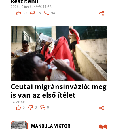
készíteni!
2026. július 6. hétfő 11:58
30
15
94
Ceutai migránsinvázió: meg
is van az első ítélet
12 perce
0
0
0
MANDULA VIKTOR