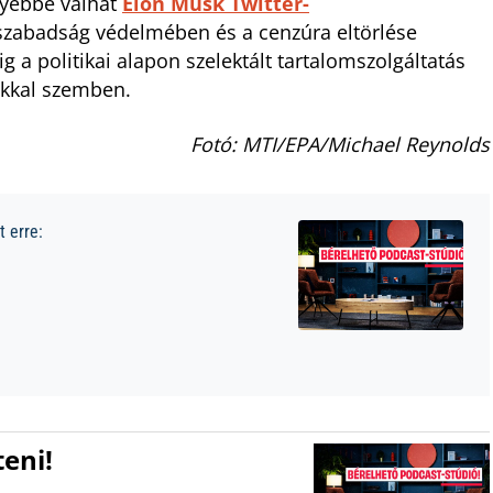
yebbé válhat
Elon Musk Twitter-
sszabadság védelmében és a cenzúra eltörlése
a politikai alapon szelektált tartalomszolgáltatás
okkal szemben.
Fotó: MTI/EPA/Michael Reynolds
 erre:
eni!