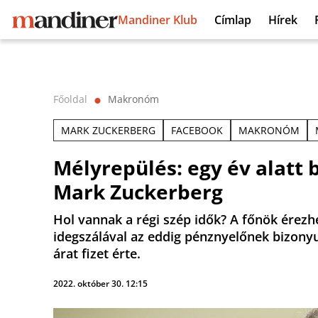
Mandiner Klub
Címlap
Hírek
Főoldal
Makronóm
⬤
MARK ZUCKERBERG
FACEBOOK
MAKRONÓM
Mélyrepülés: egy év alatt b
Mark Zuckerberg
Hol vannak a régi szép idők? A főnök érez
idegszálával az eddig pénznyelőnek bizony
árat fizet érte.
2022. október 30. 12:15