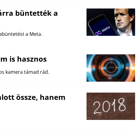
lárra büntették a
abüntetést a Meta.
em is hasznos
kos kamera támad rád.
mlott össze, hanem