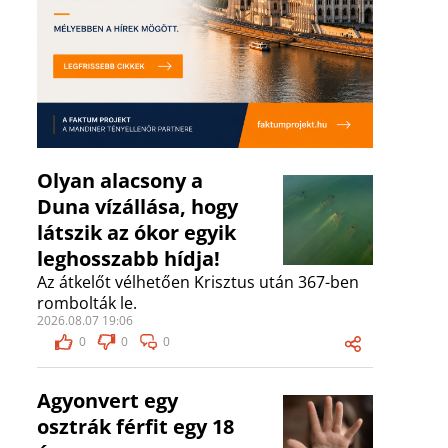
Olyan alacsony a
Duna vízállása, hogy
látszik az ókor egyik
leghosszabb hídja!
Az átkelőt vélhetően Krisztus után 367-ben
rombolták le.
2026.08.07 19:06
0
0
0
Agyonvert egy
osztrák férfit egy 18