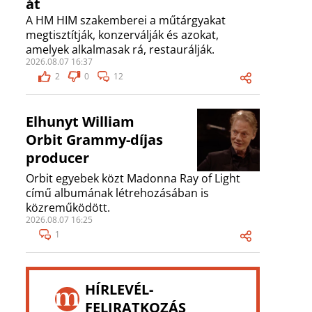
át
A HM HIM szakemberei a műtárgyakat
megtisztítják, konzerválják és azokat,
amelyek alkalmasak rá, restaurálják.
2026.08.07 16:37
2
0
12
Elhunyt William
Orbit Grammy-díjas
producer
Orbit egyebek közt Madonna Ray of Light
című albumának létrehozásában is
közreműködött.
2026.08.07 16:25
1
HÍRLEVÉL-
FELIRATKOZÁS