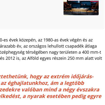
0-es évek közepén, az 1980-as évek végén és az
zárazabb év, az országos lehullott csapadék átlaga
-középhegység térségében nagy területen a 400 mm-t
és 2012 is, az Alföld egyes részein 250 mm alatt volt
tethetünk, hogy az extrém időjárás-
 az éghajlatunkhoz, ám a legtöbb
izedekre valóban mind a négy évszakra
kedést, a nyarak esetében pedig egyre