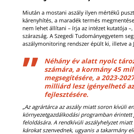
Miután a mostani aszály ilyen mértékű pusztí
kárenyhítés, a maradék termés megmentése é
nem lehet állítani – írja az intézet kutatója
szárazság. A Szegedi Tudományegyetem segíts
aszálymonitoring rendszer épült ki, illetve 
Néhány év alatt nyolc tár
számára, a kormány 45 mill
megsegítésére, a 2023-2027
milliárd lesz igényelhető a
fejlesztésére.
„Az agrártárca az aszály miatt soron kívüli e
környezetgazdálkodási programban érintett g
feloldására. A rendkívüli aszályhelyzet miatt
károkat szenvednek, ugyanis a takarmány e