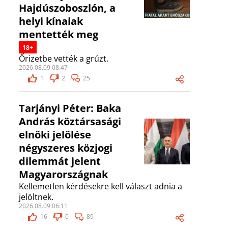
Hajdúszoboszlón, a
helyi kínaiak
mentették meg
18+
Őrizetbe vették a grúzt.
2026.08.09 08:47
1
2
25
Tarjányi Péter: Baka
András köztársasági
elnöki jelölése
négyszeres közjogi
dilemmát jelent
Magyarországnak
Kellemetlen kérdésekre kell választ adnia a
jelöltnek.
2026.08.09 06:11
16
0
89