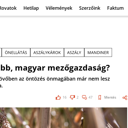
Rovatok
Hetilap
Vélemények
Szerzőink
Faktum
ÖNELLÁTÁS
ASZÁLYKÁROK
ASZÁLY
MANDINER
ább, magyar mezőgazdaság?
 a jövőben az öntözés önmagában már nem lesz
a.
16
2
47
Mentés