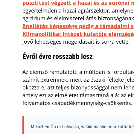
pusztítást végzett a hazai és az európa
egyértelműen a hazai agrárszektor, amelynek 
agrárium és élelmiszerellátás biztonságának
önellátás képessége pedig a társadalmi st
Klímapolitikai Intézet kutatója elemzés
jövő lehetséges megoldásait is sorra vette.
Évről évre rosszabb lesz
Az elemző rámutatott: a múltban is fordulta
számít extrémnek, mert az északi félteke jele
okozza-e, azt teljes bizonyossággal nem lehe
amely ezt az elméletet támasztaná alá: az 
folyamatos csapadékmennyiség-csökkenés.
Miközben Ön ezt olvassa, valaki máshol már kattintott