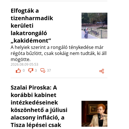
Elfogták a
tizenharmadik
kerületi
lakatrongáló
„kakidémont”
A helyiek szerint a rongáló ténykedése már
régóta bűzlött, csak sokáig nem tudták, ki áll
mögötte.
2026.08.09 05:53
0
3
37
Szalai Piroska: A
korábbi kabinet
intézkedéseinek
köszönhető a júliusi
alacsony infláció, a
Tisza lépései csak