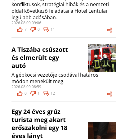
konfliktusok, stratégiai hibák és a nemzeti
oldal következő feladatai a Hotel Lentulai
legújabb adásában.
2026.08.09 09:06
7
0
11
A Tiszába csúszott
és elmerült egy
autó
A gépkocsi vezetője csodával határos
módon menekült meg.
2026.08.09 08:59
0
1
12
Egy 24 éves grúz
turista meg akart
erőszakolni egy 18
éves lányt