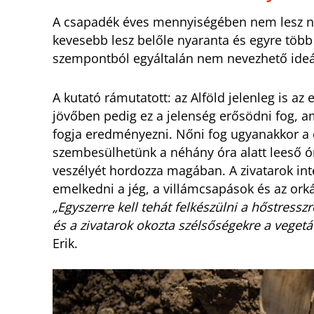
A csapadék éves mennyiségében nem lesz na
kevesebb lesz belőle nyaranta és egyre töb
szempontból egyáltalán nem nevezhető ideá
A kutató rámutatott: az Alföld jelenleg is a
jövőben pedig ez a jelenség erősödni fog, a
fogja eredményezni. Nőni fog ugyanakkor a 
szembesülhetünk a néhány óra alatt leeső ó
veszélyét hordozza magában. A zivatarok in
emelkedni a jég, a villámcsapások és az ork
„Egyszerre kell tehát felkészülni a hőstress
és a zivatarok okozta szélsőségekre a veget
Erik.