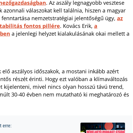
i mezőgazdaságban
. Az aszály legnagyobb vesztese
azonnali válaszokat kell találnia, hiszen a magyar
 fenntartása nemzetstratégiai jelentőségű ügy,
az
abilitás fontos pillére
. Kovács Erik,
a
ében
a jelenlegi helyzet kialakulásának okai mellett a
k elő aszályos időszakok, a mostani inkább azért
ntős részét érinti. Hogy ezt valóban a klímaváltozás
t kijelenteni, mivel nincs olyan hosszú távú trend,
elmúlt 30-40 évben nem mutatható ki meghatározó és
 erre: