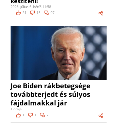
készíteni!
2026. július 6. hétfő 11:58
31
15
97
Joe Biden rákbetegsége
továbbterjedt és súlyos
fájdalmakkal jár
1 órája
1
1
7