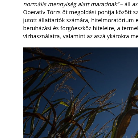
normális mennyiség alatt maradnak”
– áll 
Operatív Törzs öt megoldási pontja között sz
jutott állattartók számára, hitelmoratórium
beruházási és forgóeszköz hiteleire, a terme
vízhasználatra, valamint az aszálykárokra meg