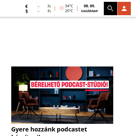
34°C
08. 09.
Ft
20°C
Ft
VASÁRNAP
Gyere hozzánk podcastet