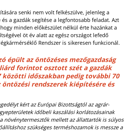
tására senki nem volt felkészülve, jelenleg a
s a gazdák segítése a legfontosabb feladat. Azt
 –, hogy minden előkészület nélkül érte hazánkat a
égével öt év alatt az egész országot lefedő
a Jégkármérséklő Rendszer is sikeresen funkcionál.
ozó épült az öntözéses mezőgazdaság
iárd forintot osztott szét a gazdák
 közötti időszakban pedig további 70
z öntözési rendszerek kiépítésére és
ngedélyt kért az Európai Bizottságtól az agrár-
yepterületek időbeli kaszálási korlátozásainak
 a növénytermesztők mellett az állattartók is súlyos
lőállításhoz szükséges terméshozamok is messze a