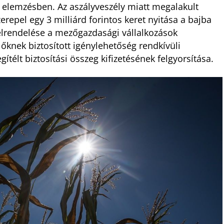
az elemzésben. Az aszályveszély miatt megalakult
erepel egy 3 milliárd forintos keret nyitása a bajba
 elrendelése a mezőgazdasági vállalkozások
lőknek biztosított igénylehetőség rendkívüli
ítélt biztosítási összeg kifizetésének felgyorsítása.