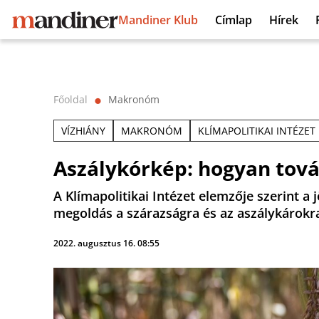
Mandiner Klub
Címlap
Hírek
Főoldal
Makronóm
⬤
VÍZHIÁNY
MAKRONÓM
KLÍMAPOLITIKAI INTÉZET
Aszálykórkép: hogyan tov
A Klímapolitikai Intézet elemzője szerint
megoldás a szárazságra és az aszálykárokr
2022. augusztus 16. 08:55