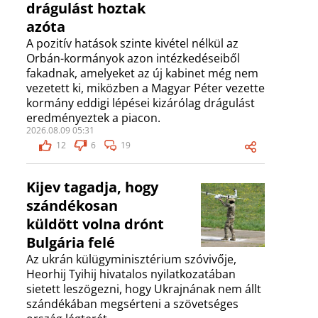
drágulást hoztak
azóta
A pozitív hatások szinte kivétel nélkül az
Orbán-kormányok azon intézkedéseiből
fakadnak, amelyeket az új kabinet még nem
vezetett ki, miközben a Magyar Péter vezette
kormány eddigi lépései kizárólag drágulást
eredményeztek a piacon.
2026.08.09 05:31
12
6
19
Kijev tagadja, hogy
szándékosan
küldött volna drónt
Bulgária felé
Az ukrán külügyminisztérium szóvivője,
Heorhij Tyihij hivatalos nyilatkozatában
sietett leszögezni, hogy Ukrajnának nem állt
szándékában megsérteni a szövetséges