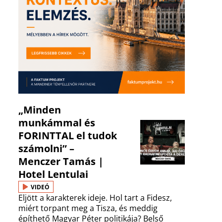
„Minden
munkámmal és
FORINTTAL el tudok
számolni” –
Menczer Tamás |
Hotel Lentulai
VIDEÓ
Eljött a karakterek ideje. Hol tart a Fidesz,
miért torpant meg a Tisza, és meddig
építhető Magyar Péter politikája? Belső