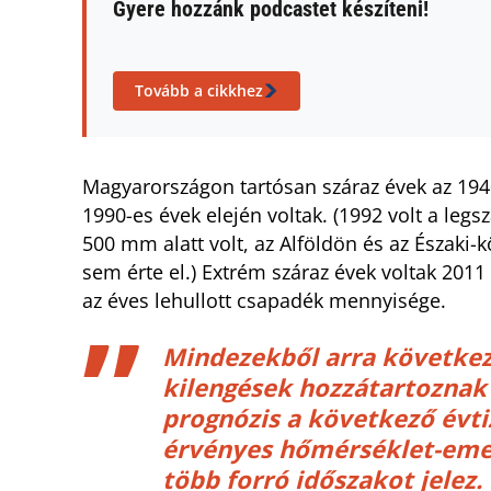
Gyere hozzánk podcastet készíteni!
Tovább a cikkhez
Magyarországon tartósan száraz évek az 194
1990-es évek elején voltak. (1992 volt a legs
500 mm alatt volt, az Alföldön és az Északi
sem érte el.) Extrém száraz évek voltak 2011 
az éves lehullott csapadék mennyisége.
Mindezekből arra következ
kilengések hozzátartoznak
prognózis a következő évt
érvényes hőmérséklet-emel
több forró időszakot jelez.