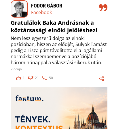
FODOR GÁBOR
Facebook
Gratulálok Baka Andrásnak a
köztársasági elnöki jelöléshez!
Nem lesz egyszerű dolga az elnöki
pozícióban, hiszen az elődjét, Sulyok Tamást
pedig a Tisza párt távolította el a jogállami
normákkal szembemenve a pozíciójából
három hónappal a választási sikerük után.
2 órája
1
21
50