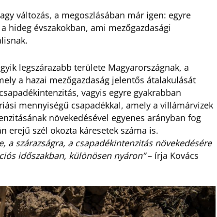
gy változás, a megoszlásában már igen: egyre
b a hideg évszakokban, ami mezőgazdasági
lisnak.
z egyik legszárazabb területe Magyarországnak, a
mely a hazai mezőgazdaság jelentős átalakulását
csapadékintenzitás, vagyis egyre gyakrabban
riási mennyiségű csapadékkal, amely a villámárvizek
tenzitásának növekedésével egyenes arányban fog
án erejű szél okozta káresetek száma is.
zre, a szárazságra, a csapadékintenzitás növekedésére
ációs időszakban, különösen nyáron”
– írja Kovács