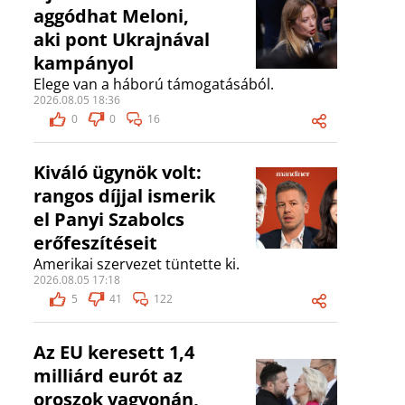
aggódhat Meloni,
aki pont Ukrajnával
kampányol
Elege van a háború támogatásából.
2026.08.05 18:36
0
0
16
Kiváló ügynök volt:
rangos díjjal ismerik
el Panyi Szabolcs
erőfeszítéseit
Amerikai szervezet tüntette ki.
2026.08.05 17:18
5
41
122
Az EU keresett 1,4
milliárd eurót az
oroszok vagyonán,