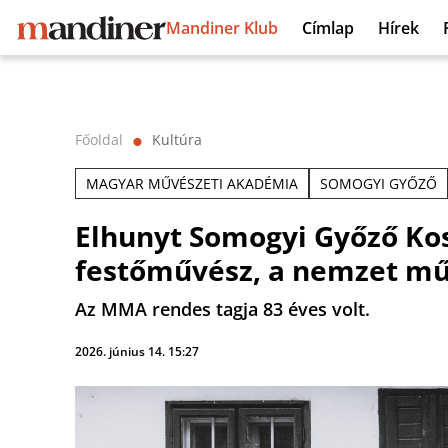
Mandiner Klub
Címlap
Hírek
Főoldal
Kultúra
⬤
MAGYAR MŰVÉSZETI AKADÉMIA
SOMOGYI GYŐZŐ
Elhunyt Somogyi Győző Kos
festőművész, a nemzet m
Az MMA rendes tagja 83 éves volt.
2026. június 14. 15:27