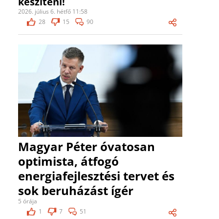
készíteni!
2026. július 6. hétfő 11:58
28
15
90
Magyar Péter óvatosan
optimista, átfogó
energiafejlesztési tervet és
sok beruházást ígér
5 órája
1
7
51