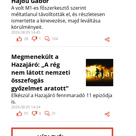
Hajdú Gábor
A volt M1-es főszerkesztő szerint
méltatlanul távolították el, és részletesen
ismertette a kinevezése, majd leváltása
körülményeit.
2026.08.05 14:45
28
1
104
Megmenekült a
Hazajáró: „A rég
nem látott nemzeti
összefogás
győzelmet aratott”
Elkészül a Hazajáró fennmaradó 11 epizódja
is.
2026.08.05 14:24
55
0
31