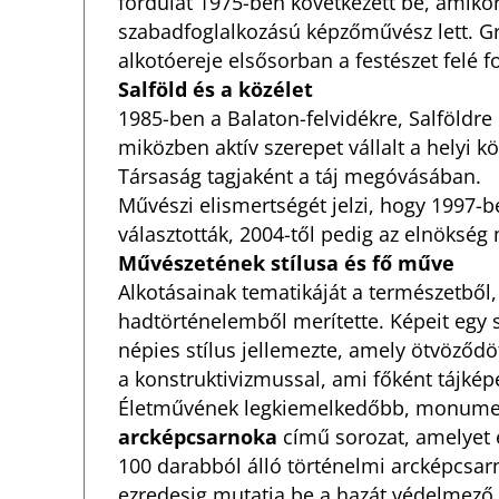
fordulat 1975-ben következett be, amikor
szabadfoglalkozású képzőművész lett. Gr
alkotóereje elsősorban a festészet felé fo
Salföld és a közélet
1985-ben a Balaton-felvidékre, Salföldre 
miközben aktív szerepet vállalt a helyi
Társaság tagjaként a táj megóvásában.
Művészi elismertségét jelzi, hogy 1997
választották, 2004-től pedig az elnökség 
Művészetének stílusa és fő műve
Alkotásainak tematikáját a természetből,
hadtörténelemből merítette. Képeit egy 
népies stílus jellemezte, amely ötvöződö
a konstruktivizmussal, ami főként tájképe
Életművének legkiemelkedőbb, monumen
arcképcsarnoka
című sorozat, amelyet e
100 darabból álló történelmi arcképcsarn
ezredesig mutatja be a hazát védelmező