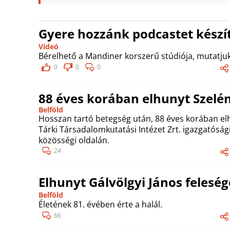
Gyere hozzánk podcastet készít
Videó
Bérelhető a Mandiner korszerű stúdiója, mutatjuk
0
0
0
88 éves korában elhunyt Szelén
Belföld
Hosszan tartó betegség után, 88 éves korában elh
Tárki Társadalomkutatási Intézet Zrt. igazgatósági 
közösségi oldalán.
24
Elhunyt Gálvölgyi János feleség
Belföld
Életének 81. évében érte a halál.
66