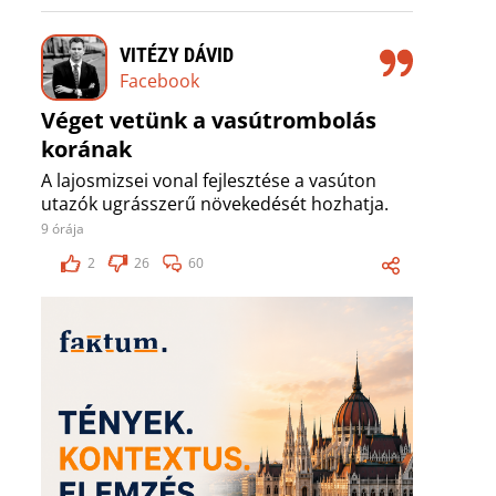
VITÉZY DÁVID
Facebook
Véget vetünk a vasútrombolás
korának
A lajosmizsei vonal fejlesztése a vasúton
utazók ugrásszerű növekedését hozhatja.
9 órája
2
26
60