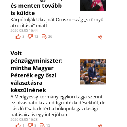
és menten tovább
is küldte
Kárpótolják Ukrajnát Oroszország „szörnyű
atrocitásai” miatt.
2026.08.05 16:44
3
12
26
Volt
pénzügyminiszter:
mintha Magyar
Péterék egy őszi
választásra
készülnének
A Medgyessy-kormány egykori tagja szerint
ez olvasható ki az eddigi intézkedésekből, de
László Csaba kitért a hőkupola gazdasági
hatásaira is egy interjúban.
2026.08.05 16:23
1
8
15