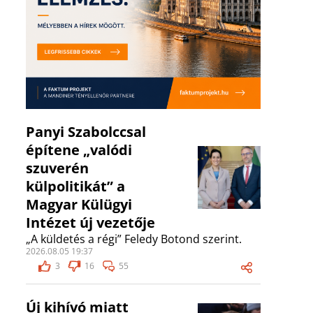
Panyi Szabolccsal
építene „valódi
szuverén
külpolitikát” a
Magyar Külügyi
Intézet új vezetője
„A küldetés a régi” Feledy Botond szerint.
2026.08.05 19:37
3
16
55
Új kihívó miatt