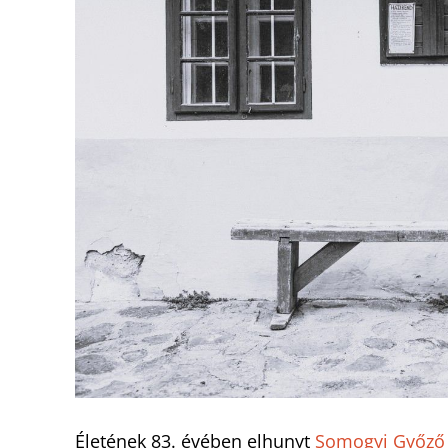
Életének 83. évében elhunyt
Somogyi Győző