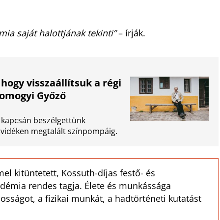
a saját halottjának tekinti”
– írják.
ogy visszaállítsuk a régi
Somogyi Győző
a kapcsán beszélgettünk
elvidéken megtalált színpompáig.
 kitüntetett, Kossuth-díjas festő- és
démia rendes tagja. Élete és munkássága
sságot, a fizikai munkát, a hadtörténeti kutatást