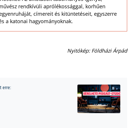
űvész rendkívüli aprólékossággal, korhűen
egyenruháját, címereit és kitüntetéseit, egyszerre
 és a katonai hagyományoknak.
Nyitókép: Földházi Árpád
 erre: