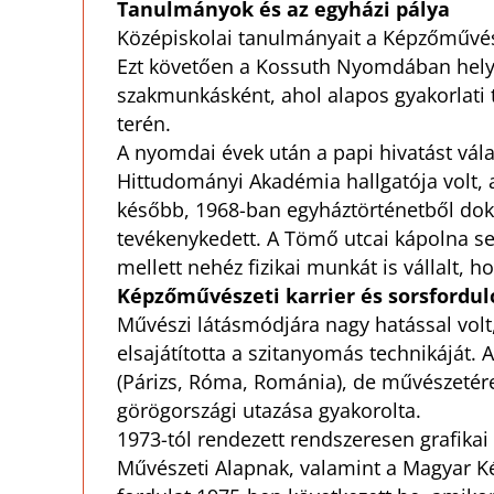
Tanulmányok és az egyházi pálya
Középiskolai tanulmányait a Képzőművés
Ezt követően a Kossuth Nyomdában hely
szakmunkásként, ahol alapos gyakorlati t
terén.
A nyomdai évek után a papi hivatást vála
Hittudományi Akadémia hallgatója volt, 
később, 1968-ban egyháztörténetből dok
tevékenykedett. A Tömő utcai kápolna se
mellett nehéz fizikai munkát is vállalt, 
Képzőművészeti karrier és sorsfordul
Művészi látásmódjára nagy hatással vol
elsajátította a szitanyomás technikáját.
(Párizs, Róma, Románia), de művészetére
görögországi utazása gyakorolta.
1973-tól rendezett rendszeresen grafikai 
Művészeti Alapnak, valamint a Magyar K