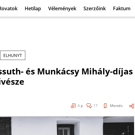
Rovatok
Hetilap
Vélemények
Szerzőink
Faktum
ELHUNYT
suth- és Munkácsy Mihály-díjas
űvésze
6
p
17
Mentés