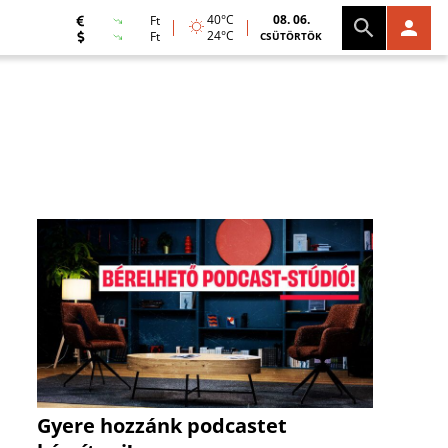
40°C
08. 06.
Ft
24°C
Ft
CSÜTÖRTÖK
Gyere hozzánk podcastet