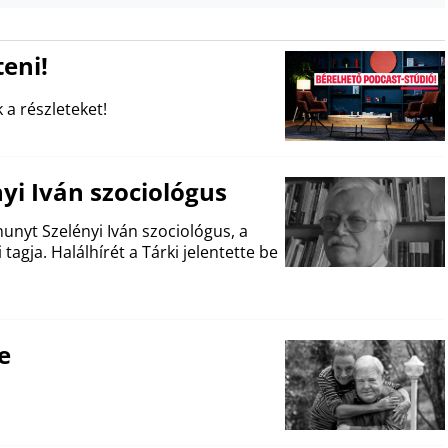
eni!
 a részleteket!
yi Iván szociológus
unyt Szelényi Iván szociológus, a
tagja. Halálhírét a Tárki jelentette be
e