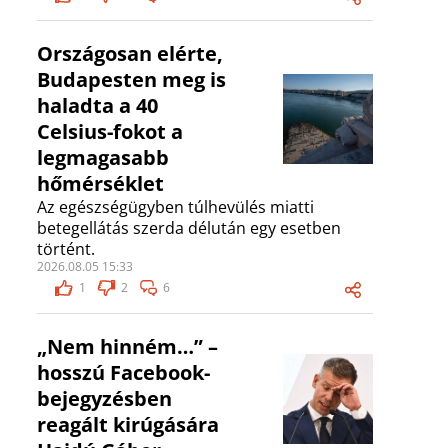
Országosan elérte,
Budapesten meg is
haladta a 40
Celsius-fokot a
legmagasabb
hőmérséklet
Az egészségügyben túlhevülés miatti
betegellátás szerda délután egy esetben
történt.
2026.08.05 15:33
1
2
6
„Nem hinném…” –
hosszú Facebook-
bejegyzésben
reagált kirúgására