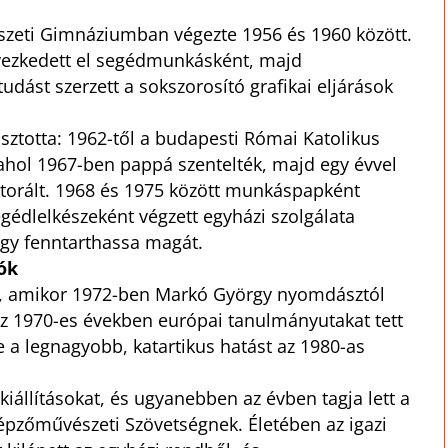
zeti Gimnáziumban végezte 1956 és 1960 között.
ezkedett el segédmunkásként, majd
udást szerzett a sokszorosító grafikai eljárások
sztotta: 1962-től a budapesti Római Katolikus
ahol 1967-ben pappá szentelték, majd egy évvel
torált. 1968 és 1975 között munkáspapként
gédlelkészeként végzett egyházi szolgálata
hogy fenntarthassa magát.
ók
t, amikor 1972-ben Markó György nyomdásztól
 Az 1970-es években európai tanulmányutakat tett
 a legnagyobb, katartikus hatást az 1980-as
kiállításokat, és ugyanebben az évben tagja lett a
épzőművészeti Szövetségnek. Életében az igazi