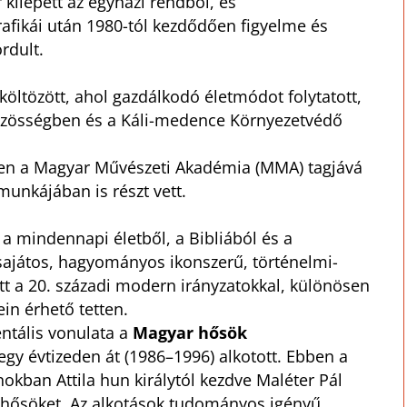
 kilépett az egyházi rendből, és
afikái után 1980-tól kezdődően figyelme és
rdult.
költözött, ahol gazdálkodó életmódot folytatott,
 közösségben és a Káli-medence Környezetvédő
-ben a Magyar Művészeti Akadémia (MMA) tagjává
munkájában is részt vett.
 a mindennapi életből, a Bibliából és a
sajátos, hagyományos ikonszerű, történelmi-
tt a 20. századi modern irányzatokkal, különösen
in érhető tetten.
tális vonulata a
Magyar hősök
gy évtizeden át (1986–1996) alkotott. Ebben a
okban Attila hun királytól kezdve Maléter Pál
 hősöket. Az alkotások tudományos igényű,