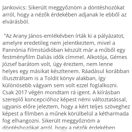
Jankovics: Sikerült meggyőznöm a döntéshozókat 
arról, hogy a nézők érdekében adjanak le ebből az 
elvárásból. 

 "Az Arany János-emlékévben írták ki a pályázatot, 
amelyre eredetileg nem jelentkeztem, mivel a 
Pannónia Filmstúdióban készült már a műből egy 
festményfilm Daliás idők címmel. Alkotója, Gémes 
József barátom volt, úgy éreztem, nem lenne 
helyes egy másikat készítenem. Ráadásul korábban 
illusztráltam is a Toldit könyv alakban, így 
különösebb vágyam sem volt ezzel foglalkozni. 
Csak 2017 végén mondtam rá igent. A kiírásban 
szereplő koncepcióhoz képest némi változtatással, 
ugyanis előre jeleztem, hogy a kért teljes szöveghez 
képest a filmben a műnek körülbelül a kétharmada 
fog elhangozni. Sikerült meggyőznöm a 
döntéshozókat arról, hogy a nézők érdekében 