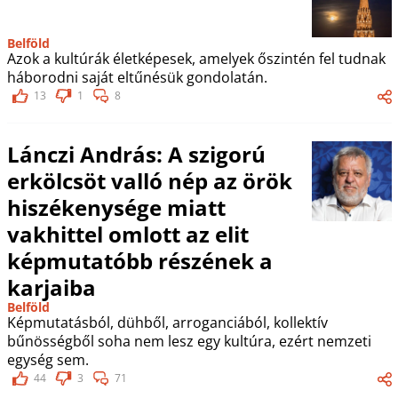
Belföld
Azok a kultúrák életképesek, amelyek őszintén fel tudnak
háborodni saját eltűnésük gondolatán.
13
1
8
Lánczi András: A szigorú
erkölcsöt valló nép az örök
hiszékenysége miatt
vakhittel omlott az elit
képmutatóbb részének a
karjaiba
Belföld
Képmutatásból, dühből, arroganciából, kollektív
bűnösségből soha nem lesz egy kultúra, ezért nemzeti
egység sem.
44
3
71