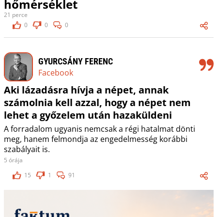
hőmérséklet
21 perce
0
0
0
GYURCSÁNY FERENC
Facebook
Aki lázadásra hívja a népet, annak
számolnia kell azzal, hogy a népet nem
lehet a győzelem után hazaküldeni
A forradalom ugyanis nemcsak a régi hatalmat dönti
meg, hanem felmondja az engedelmesség korábbi
szabályait is.
5 órája
15
1
91