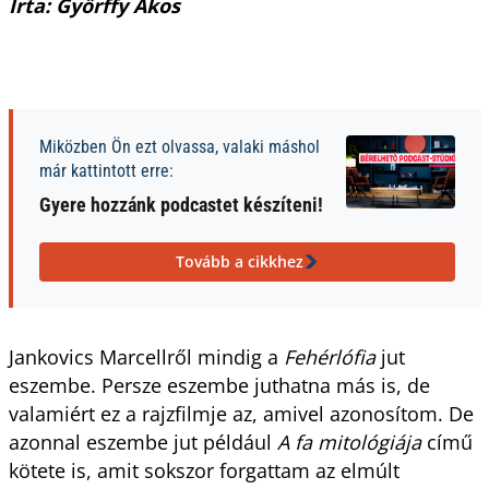
Írta: Győrffy Ákos
Miközben Ön ezt olvassa, valaki máshol
már kattintott erre:
Gyere hozzánk podcastet készíteni!
Tovább a cikkhez
Jankovics Marcellről mindig a
Fehérlófia
jut
eszembe. Persze eszembe juthatna más is, de
valamiért ez a rajzfilmje az, amivel azonosítom. De
azonnal eszembe jut például
A fa mitológiája
című
kötete is, amit sokszor forgattam az elmúlt