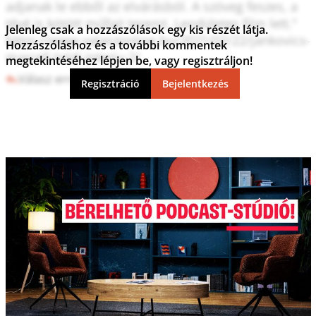
adjanak le ebből az elvárásból. A szöveg feszes, a 
tévé is kötött műfajt teremt. Lendületes film lett."

Jelenleg csak a hozzászólások egy kis részét látja.
https://www.valaszonline.hu/2021/02/22/jankovics-
Hozzászóláshoz és a további kommentek
marcell-toldi-interju-2/ 
megtekintéséhez lépjen be, vagy regisztráljon!
Válasz erre
3
1
Regisztráció
Bejelentkezés