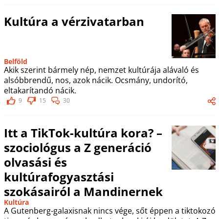
Kultúra a vérzivatarban
Belföld
Akik szerint bármely nép, nemzet kultúrája alávaló és
alsóbbrendű, nos, azok nácik. Ocsmány, undorító,
eltakarítandó nácik.
9
15
30
Itt a TikTok-kultúra kora? –
szociológus a Z generáció
olvasási és
kultúrafogyasztási
szokásairól a Mandinernek
Kultúra
A Gutenberg-galaxisnak nincs vége, sőt éppen a tiktokozó