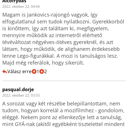
Alcofrybas
2022. október 22. 04:44
Magam is Jankovics-rajongó vagyok, így 
elfogulatlanul sem tudok nyilatkozni. Gyerekkorból 
is kinőttem, így azt találtam ki, megfigyelem, 
mennyire működik az internetről elérhető 
tévéváltozat négyéves-ötéves gyereknél, és azt 
láttam, hogy működik, de alighanem érdekesebb 
lenne Lego-figurákkal. A mozi is tanulságos lesz. 
Majd még referálok, hogy sikerült.
Válasz erre
1
2
pasqual.dorje
2022. október 22. 03:53
A sorozat vagy két részébe belepillantottam, nem 
tudom, hogyan korrelál a mozifilmhez - gondolom, 
eléggé. Nekem pont az ellenkezője lett a tanulság, 
mint GYÁ-nak (akitől egyébként tisztelettel mindent 