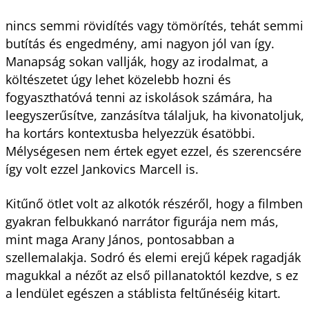
nincs semmi rövidítés vagy tömörítés, tehát semmi
butítás és engedmény, ami nagyon jól van így.
Manapság sokan vallják, hogy az irodalmat, a
költészetet úgy lehet közelebb hozni és
fogyaszthatóvá tenni az iskolások számára, ha
leegyszerűsítve, zanzásítva tálaljuk, ha kivonatoljuk,
ha kortárs kontextusba helyezzük ésatöbbi.
Mélységesen nem értek egyet ezzel, és szerencsére
így volt ezzel Jankovics Marcell is.
Kitűnő ötlet volt az alkotók részéről, hogy a filmben
gyakran felbukkanó narrátor figurája nem más,
mint maga Arany János, pontosabban a
szellemalakja. Sodró és elemi erejű képek ragadják
magukkal a nézőt az első pillanatoktól kezdve, s ez
a lendület egészen a stáblista feltűnéséig kitart.