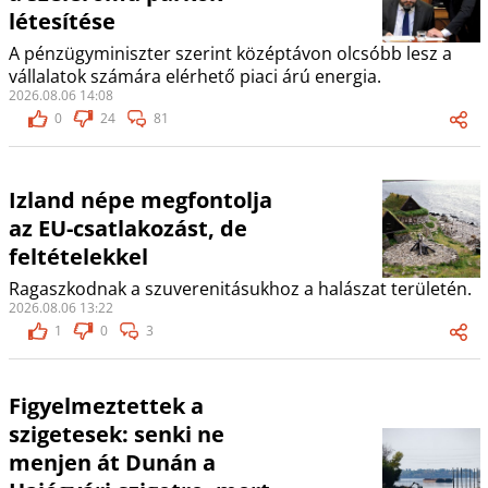
létesítése
A pénzügyminiszter szerint középtávon olcsóbb lesz a
vállalatok számára elérhető piaci árú energia.
2026.08.06 14:08
0
24
81
Izland népe megfontolja
az EU-csatlakozást, de
feltételekkel
Ragaszkodnak a szuverenitásukhoz a halászat területén.
2026.08.06 13:22
1
0
3
Figyelmeztettek a
szigetesek: senki ne
menjen át Dunán a