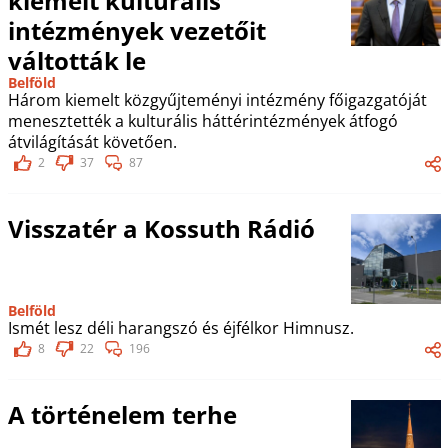
kiemelt kulturális
intézmények vezetőit
váltották le
Belföld
Három kiemelt közgyűjteményi intézmény főigazgatóját
menesztették a kulturális háttérintézmények átfogó
átvilágítását követően.
2
37
87
Visszatér a Kossuth Rádió
Belföld
Ismét lesz déli harangszó és éjfélkor Himnusz.
8
22
196
A történelem terhe