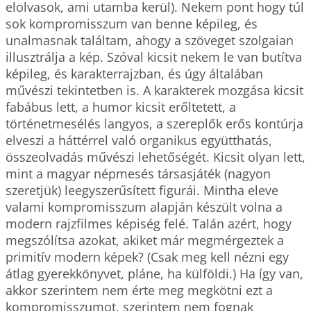
elolvasok, ami utamba kerül). Nekem pont hogy túl 
sok kompromisszum van benne képileg, és 
unalmasnak találtam, ahogy a szöveget szolgaian 
illusztrálja a kép. Szóval kicsit nekem le van butítva 
képileg, és karakterrajzban, és úgy általában 
művészi tekintetben is. A karakterek mozgása kicsit 
fabábus lett, a humor kicsit erőltetett, a 
történetmesélés langyos, a szereplők erős kontúrja 
elveszi a háttérrel való organikus együtthatás, 
összeolvadás művészi lehetőségét. Kicsit olyan lett, 
mint a magyar népmesés társasjáték (nagyon 
szeretjük) leegyszerűsített figurái. Mintha eleve 
valami kompromisszum alapján készült volna a 
modern rajzfilmes képiség felé. Talán azért, hogy 
megszólítsa azokat, akiket már megmérgeztek a 
primitív modern képek? (Csak meg kell nézni egy 
átlag gyerekkönyvet, pláne, ha külföldi.) Ha így van, 
akkor szerintem nem érte meg megkötni ezt a 
kompromisszumot, szerintem nem fognak 