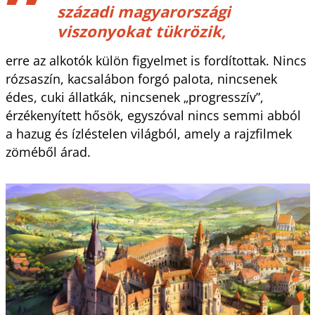
századi magyarországi
viszonyokat tükrözik,
erre az alkotók külön figyelmet is fordítottak. Nincs
rózsaszín, kacsalábon forgó palota, nincsenek
édes, cuki állatkák, nincsenek „progresszív”,
érzékenyített hősök, egyszóval nincs semmi abból
a hazug és ízléstelen világból, amely a rajzfilmek
zöméből árad.