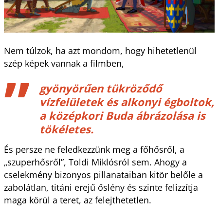
Nem túlzok, ha azt mondom, hogy hihetetlenül
szép képek vannak a filmben,
gyönyörűen tükröződő
vízfelületek és alkonyi égboltok,
a középkori Buda ábrázolása is
tökéletes.
És persze ne feledkezzünk meg a főhősről, a
„szuperhősről”, Toldi Miklósról sem. Ahogy a
cselekmény bizonyos pillanataiban kitör belőle a
zabolátlan, titáni erejű őslény és szinte felizzítja
maga körül a teret, az felejthetetlen.