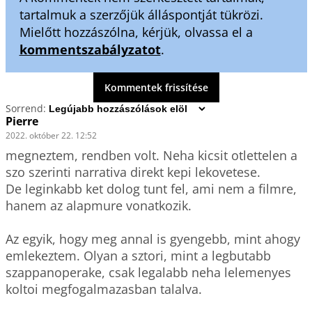
tartalmuk a szerzőjük álláspontját tükrözi.
Mielőtt hozzászólna, kérjük, olvassa el a
kommentszabályzatot
.
Kommentek frissítése
Sorrend:
Pierre
2022. október 22. 12:52
megneztem, rendben volt. Neha kicsit otlettelen a 
szo szerinti narrativa direkt kepi lekovetese. 

De leginkabb ket dolog tunt fel, ami nem a filmre, 
hanem az alapmure vonatkozik. 

Az egyik, hogy meg annal is gyengebb, mint ahogy 
emlekeztem. Olyan a sztori, mint a legbutabb 
szappanoperake, csak legalabb neha lelemenyes 
koltoi megfogalmazasban talalva. 
