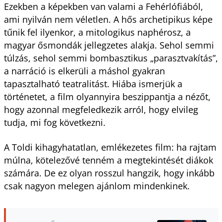
Ezekben a képekben van valami a Fehérlófiából,
ami nyilván nem véletlen. A hős archetipikus képe
tűnik fel ilyenkor, a mitologikus naphérosz, a
magyar ősmondák jellegzetes alakja. Sehol semmi
túlzás, sehol semmi bombasztikus „parasztvakítás”,
a narráció is elkerüli a máshol gyakran
tapasztalható teatralitást. Hiába ismerjük a
történetet, a film olyannyira beszippantja a nézőt,
hogy azonnal megfeledkezik arról, hogy elvileg
tudja, mi fog következni.
A Toldi kihagyhatatlan, emlékezetes film: ha rajtam
múlna, kötelezővé tenném a megtekintését diákok
számára. De ez olyan rosszul hangzik, hogy inkább
csak nagyon melegen ajánlom mindenkinek.