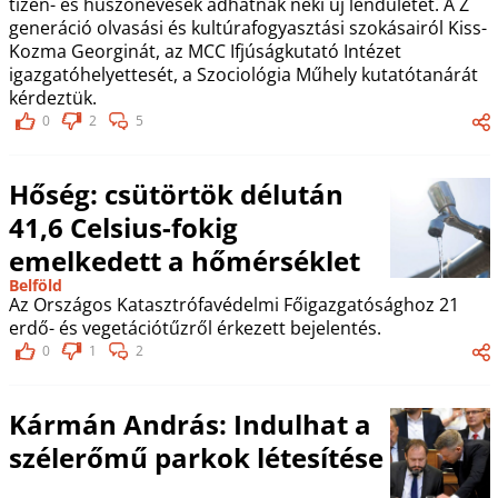
tizen- és huszonévesek adhatnak neki új lendületet. A Z
generáció olvasási és kultúrafogyasztási szokásairól Kiss-
Kozma Georginát, az MCC Ifjúságkutató Intézet
igazgatóhelyettesét, a Szociológia Műhely kutatótanárát
kérdeztük.
0
2
5
Hőség: csütörtök délután
41,6 Celsius-fokig
emelkedett a hőmérséklet
Belföld
Az Országos Katasztrófavédelmi Főigazgatósághoz 21
erdő- és vegetációtűzről érkezett bejelentés.
0
1
2
Kármán András: Indulhat a
szélerőmű parkok létesítése