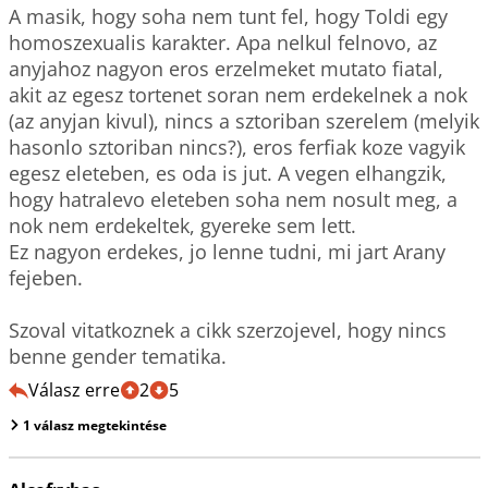
A masik, hogy soha nem tunt fel, hogy Toldi egy 
homoszexualis karakter. Apa nelkul felnovo, az 
anyjahoz nagyon eros erzelmeket mutato fiatal, 
akit az egesz tortenet soran nem erdekelnek a nok 
(az anyjan kivul), nincs a sztoriban szerelem (melyik 
hasonlo sztoriban nincs?), eros ferfiak koze vagyik 
egesz eleteben, es oda is jut. A vegen elhangzik, 
hogy hatralevo eleteben soha nem nosult meg, a 
nok nem erdekeltek, gyereke sem lett.

Ez nagyon erdekes, jo lenne tudni, mi jart Arany 
fejeben.

Szoval vitatkoznek a cikk szerzojevel, hogy nincs 
benne gender tematika.
Válasz erre
2
5
1 válasz megtekintése