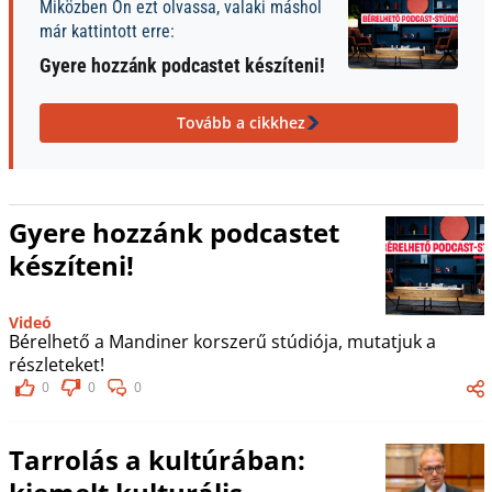
Miközben Ön ezt olvassa, valaki máshol
már kattintott erre:
Gyere hozzánk podcastet készíteni!
Tovább a cikkhez
Gyere hozzánk podcastet
készíteni!
Videó
Bérelhető a Mandiner korszerű stúdiója, mutatjuk a
részleteket!
0
0
0
Tarrolás a kultúrában: