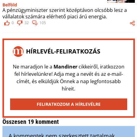
Belföld
A pénzügyminiszter szerint középtávon olcsóbb lesz a
vállalatok számára elérhető piaci árú energia.
0
32
105
HÍRLEVÉL-FELIRATKOZÁS
Ne maradjon le a
Mandiner
cikkeiről, iratkozzon
fel hírlevelünkre! Adja meg a nevét és az e-mail-
címét, és elküldjük Önnek a nap legfontosabb
híreit.
FELIRATKOZOM A HÍRLEVÉLRE
Összesen 19 komment
A kommentek nem szerkesztett tartalmak,