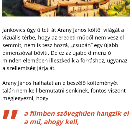
Jankovics úgy ülteti át Arany János költői világát a
vizuális térbe, hogy az eredeti műből nem vesz el
semmit, nem is tesz hozzá, „csupán” egy újabb
dimenzióval bővíti. De ez az újabb dimenzió
minden elemében illeszkedik a forráshoz, ugyanaz
a szellemiség járja át.
Arany János halhatatlan elbeszélő költeményét
talán nem kell bemutatni senkinek, fontos viszont
megjegyezni, hogy
a filmben szöveghűen hangzik el
a mű, ahogy kell,