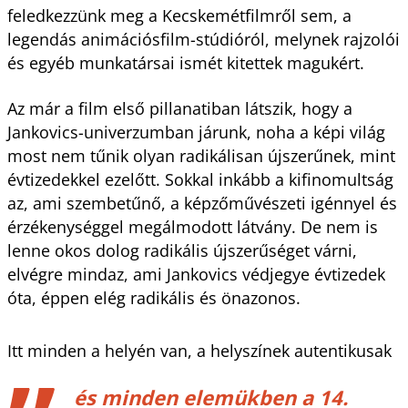
feledkezzünk meg a Kecskemétfilmről sem, a
legendás animációsfilm-stúdióról, melynek rajzolói
és egyéb munkatársai ismét kitettek magukért.
Az már a film első pillanatiban látszik, hogy a
Jankovics-univerzumban járunk, noha a képi világ
most nem tűnik olyan radikálisan újszerűnek, mint
évtizedekkel ezelőtt. Sokkal inkább a kifinomultság
az, ami szembetűnő, a képzőművészeti igénnyel és
érzékenységgel megálmodott látvány. De nem is
lenne okos dolog radikális újszerűséget várni,
elvégre mindaz, ami Jankovics védjegye évtizedek
óta, éppen elég radikális és önazonos.
Itt minden a helyén van, a helyszínek autentikusak
és minden elemükben a 14.