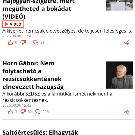
Hajógyári-szigetre, mert
megütheted a bokádat
(VIDEÓ)
VIDEÓ
A kísérlet nemcsak életveszélyes, de teljesen felesleges is.
2026.08.06 12:54
0
4
21
Horn Gábor: Nem
folytatható a
rezsicsökkentésnek
elnevezett hazugság
A korábbi SZDSZ-es államtitkár ismét nekiment a
rezsicsökkentésnek.
2026.08.06 12:42
3
52
225
Sajtóértesülés: Elhagyták