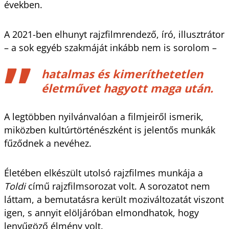
években.
A 2021-ben elhunyt rajzfilmrendező, író, illusztrátor
– a sok egyéb szakmáját inkább nem is sorolom –
hatalmas és kimeríthetetlen
életművet hagyott maga után.
A legtöbben nyilvánvalóan a filmjeiről ismerik,
miközben kultúrtörténészként is jelentős munkák
fűződnek a nevéhez.
Életében elkészült utolsó rajzfilmes munkája a
Toldi
című rajzfilmsorozat volt. A sorozatot nem
láttam, a bemutatásra került moziváltozatát viszont
igen, s annyit elöljáróban elmondhatok, hogy
lenyűgöző élmény volt.