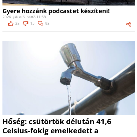
Gyere hozzánk podcastet készíteni!
2026. július 6. hétfő 11:58
28
15
93
Hőség: csütörtök délután 41,6
Celsius-fokig emelkedett a