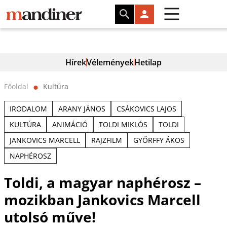
Hírek
Vélemények
Hetilap
Főoldal
Kultúra
⬤
IRODALOM
ARANY JÁNOS
CSÁKOVICS LAJOS
KULTÚRA
ANIMÁCIÓ
TOLDI MIKLÓS
TOLDI
JANKOVICS MARCELL
RAJZFILM
GYŐRFFY ÁKOS
NAPHÉROSZ
Toldi, a magyar naphérosz –
mozikban Jankovics Marcell
utolsó műve!