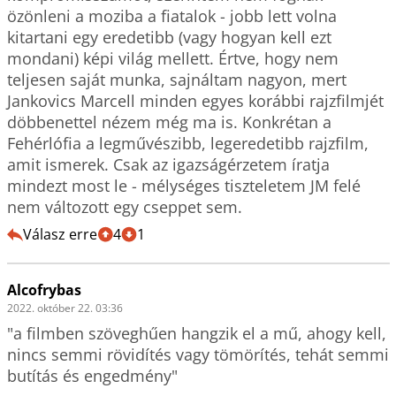
özönleni a moziba a fiatalok - jobb lett volna 
kitartani egy eredetibb (vagy hogyan kell ezt 
mondani) képi világ mellett. Értve, hogy nem 
teljesen saját munka, sajnáltam nagyon, mert 
Jankovics Marcell minden egyes korábbi rajzfilmjét 
döbbenettel nézem még ma is. Konkrétan a 
Fehérlófia a legművészibb, legeredetibb rajzfilm, 
amit ismerek. Csak az igazságérzetem íratja 
mindezt most le - mélységes tiszteletem JM felé 
nem változott egy cseppet sem.
Válasz erre
4
1
Alcofrybas
2022. október 22. 03:36
"a filmben szöveghűen hangzik el a mű, ahogy kell,

nincs semmi rövidítés vagy tömörítés, tehát semmi 
butítás és engedmény"
