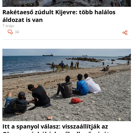
Rakétaeső zúdult Kijevre: több halálos
áldozat is van
7 órája
34
Itt a spanyol válasz: visszaállítják az