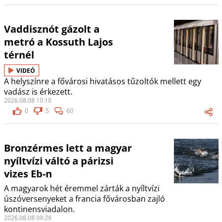
Vaddisznót gázolt a
metró a Kossuth Lajos
térnél
VIDEÓ
A helyszínre a fővárosi hivatásos tűzoltók mellett egy
vadász is érkezett.
2026.08.08 10:10
0
5
60
Bronzérmes lett a magyar
nyíltvízi váltó a párizsi
vizes Eb-n
A magyarok hét éremmel zárták a nyíltvízi
úszóversenyeket a francia fővárosban zajló
kontinensviadalon.
2026.08.08 09:29