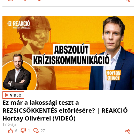
VIDEÓ
Ez már a lakossági teszt a
REZSICSÖKKENTÉS eltörlésére? | REAKCIÓ
Hortay Olivérrel (VIDEÓ)
17 órája
6
1
27