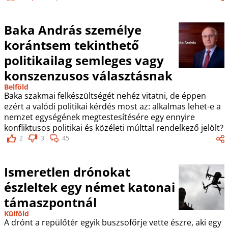
Baka András személye
korántsem tekinthető
politikailag semleges vagy
konszenzusos választásnak
Belföld
Baka szakmai felkészültségét nehéz vitatni, de éppen
ezért a valódi politikai kérdés most az: alkalmas lehet-e a
nemzet egységének megtestesítésére egy ennyire
konfliktusos politikai és közéleti múlttal rendelkező jelölt?
2
3
45
Ismeretlen drónokat
észleltek egy német katonai
támaszpontnál
Külföld
A drónt a repülőtér egyik buszsofőrje vette észre, aki egy