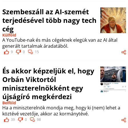
Szembeszáll az AI-szemét
terjedésével több nagy tech
cég
Külföld
A YouTube-nak és más cégeknek elegük van az AI által
generált tartalmak áradatából.
9
0
15
És akkor képzeljük el, hogy
Orbán Viktortól
miniszterelnökként egy
újságíró megkérdezi
Belföld
Ha a miniszterelnök mondja meg, hogy ki (nem) lehet a
köztévé vezetője, akkor az kormánytévé.
39
0
98