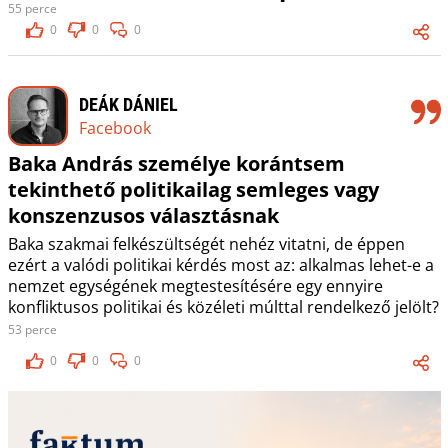
55 perce
0
0
0
DEÁK DÁNIEL
Facebook
Baka András személye korántsem
tekinthető politikailag semleges vagy
konszenzusos választásnak
Baka szakmai felkészültségét nehéz vitatni, de éppen
ezért a valódi politikai kérdés most az: alkalmas lehet-e a
nemzet egységének megtestesítésére egy ennyire
konfliktusos politikai és közéleti múlttal rendelkező jelölt?
53 perce
0
0
0