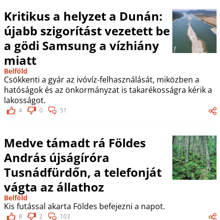
Kritikus a helyzet a Dunán:
újabb szigorítást vezetett be
a gödi Samsung a vízhiány
miatt
Belföld
Csökkenti a gyár az ivóvíz-felhasználását, miközben a
hatóságok és az önkormányzat is takarékosságra kérik a
lakosságot.
4
0
51
Medve támadt rá Földes
András újságíróra
Tusnádfürdőn, a telefonját
vágta az állathoz
Belföld
Kis futással akarta Földes befejezni a napot.
8
2
103