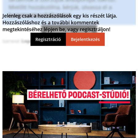
Mielőtt hozzászólna, kérjük, olvassa el a
kommentszabályzatot
.
Jelenleg csak a hozzászólások egy kis részét látja.
Hozzászóláshoz és a további kommentek
megtekintéséhez lépjen be, vagy regisztráljon!
Kommentek frissítése
Regisztráció
Bejelentkezés
Sorrend: