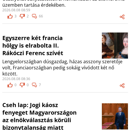
üzemben tartása érdekében.
2026.08.08 08:59
3
2
66
Egyszerre két francia
hölgy is elrabolta II.
Rákóczi Ferenc szívét
Lengyelországban dúsgazdag, házas asszony szeretője
volt, Franciaországban pedig sokáig vívódott két nő
között.
2026.08.08 08:36
0
0
7
Cseh lap: Jogi káosz
fenyeget Magyarországon
az elnökválasztás körüli
bizonytalanság miatt