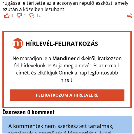
rúgással eltérítette az alacsonyan repülő eszközt, amely
ezután a közelben lezuhant.
1
1
12
HÍRLEVÉL-FELIRATKOZÁS
Ne maradjon le a
Mandiner
cikkeiről, iratkozzon
fel hírlevelünkre! Adja meg a nevét és az e-mail-
címét, és elküldjük Önnek a nap legfontosabb
híreit.
FELIRATKOZOM A HÍRLEVÉLRE
Összesen 0 komment
A kommentek nem szerkesztett tartalmak,
tartalmuk a szerzőjük álláspontját tükrözi.