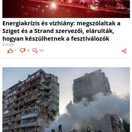
Energiakrízis és vízhiány: megszólaltak a
Sziget és a Strand szervezői, elárulták,
hogyan készülhetnek a fesztiválozók
6 órája
1
9
50