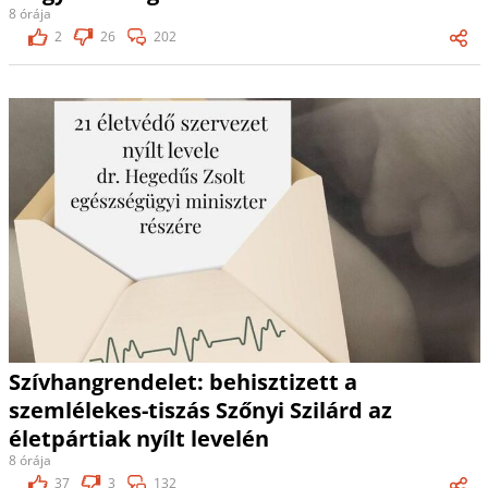
8 órája
2
26
202
Szívhangrendelet: behisztizett a
szemlélekes-tiszás Szőnyi Szilárd az
életpártiak nyílt levelén
8 órája
37
3
132