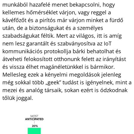
munkából hazafelé menet bekapcsolni, hogy
kellemes hőmérséklet várjon, vagy reggel a
kávéfőzőt és a pirítós már várjon minket a fürdő
után, de a biztonságukat és a személyes
szabadságukat féltik. Mert az világos, itt is amíg
nem lesz garantált és szabványosítva az IoT
kommunikációs protokollja bárki behatolhat és
átveheti felokosított otthonunk felett az irányítást
és vissza élhet magánéletünkkel is bármikor.
Mellesleg ezek a kényelmi megoldások jelenleg
még sokkal több „geek” tudást is igényelnek, mint a
mezei és analóg társaik, sokan ezért is ódzkodnak
tőlük joggal.