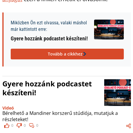
Miközben Ön ezt olvassa, valaki máshol
már kattintott erre:
Gyere hozzánk podcastet készíteni!
Tovább a cikkhez
Gyere hozzánk podcastet
készíteni!
Videó
Bérelhető a Mandiner korszerű stúdiója, mutatjuk a
részleteket!
0
0
0