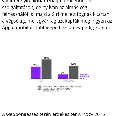
valamennyire korlátozhatja a Facebook M
szolgáltatásait, de nyilván az almás cég
felhasználói is majd a Siri mellett fognak kitartani
a végsőkig, mert gyárilag azt kapták meg ingyen az
Apple mobil és táblagépeihez, a név pedig kötelez.
A webböngészés terén érdekes tény, hogy 2015