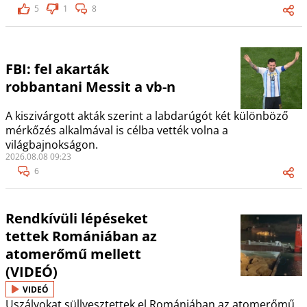
5
1
8
FBI: fel akarták
robbantani Messit a vb-n
A kiszivárgott akták szerint a labdarúgót két különböző
mérkőzés alkalmával is célba vették volna a
világbajnokságon.
2026.08.08 09:23
6
Rendkívüli lépéseket
tettek Romániában az
atomerőmű mellett
(VIDEÓ)
VIDEÓ
Uszályokat süllyesztettek el Romániában az atomerőmű