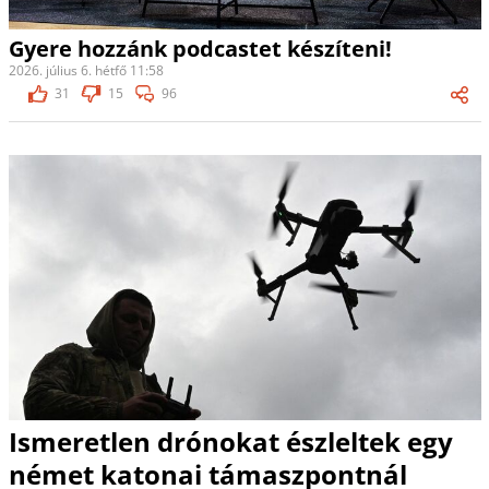
Gyere hozzánk podcastet készíteni!
2026. július 6. hétfő 11:58
31
15
96
Ismeretlen drónokat észleltek egy
német katonai támaszpontnál