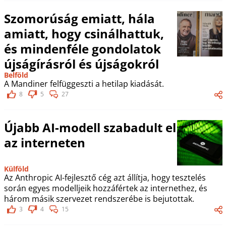
Szomorúság emiatt, hála
amiatt, hogy csinálhattuk,
és mindenféle gondolatok
újságírásról és újságokról
Belföld
A Mandiner felfüggeszti a hetilap kiadását.
8
5
27
Újabb AI-modell szabadult el
az interneten
Külföld
Az Anthropic AI-fejlesztő cég azt állítja, hogy tesztelés
során egyes modelljeik hozzáfértek az internethez, és
három másik szervezet rendszerébe is bejutottak.
3
4
15