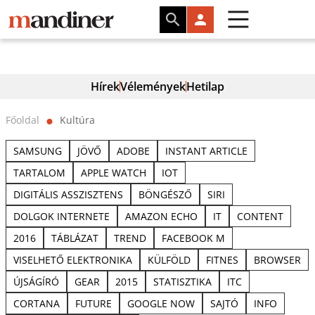
Hírek
Vélemények
Hetilap
Főoldal
Kultúra
⬤
SAMSUNG
JÖVŐ
ADOBE
INSTANT ARTICLE
TARTALOM
APPLE WATCH
IOT
DIGITÁLIS ASSZISZTENS
BÖNGÉSZŐ
SIRI
DOLGOK INTERNETE
AMAZON ECHO
IT
CONTENT
2016
TÁBLÁZAT
TREND
FACEBOOK M
VISELHETŐ ELEKTRONIKA
KÜLFÖLD
FITNES
BROWSER
ÚJSÁGÍRÓ
GEAR
2015
STATISZTIKA
ITC
CORTANA
FUTURE
GOOGLE NOW
SAJTÓ
INFO