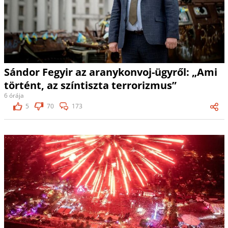
Sándor Fegyir az aranykonvoj-ügyről: „Ami
történt, az színtiszta terrorizmus”
6 órája
5
70
173