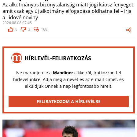
Az alkotmányos bizonytalanság miatt jogi káosz fenyeget,
amit csak egy új alkotmány elfogadása oldhatna fel – írja
a Lidové noviny.
2026.08.08 07:45
8
3
168
HÍRLEVÉL-FELIRATKOZÁS
Ne maradjon le a
Mandiner
cikkeiről, iratkozzon fel
hírlevelünkre! Adja meg a nevét és az e-mail-címét, és
elküldjük Önnek a nap legfontosabb híreit.
FELIRATKOZOM A HÍRLEVÉLRE