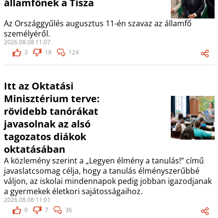
államfőnek a Tisza
Az Országgyűlés augusztus 11-én szavaz az államfő
személyéről.
2026.08.08 11:07
3
18
124
Itt az Oktatási
Minisztérium terve:
rövidebb tanórákat
javasolnak az alsó
tagozatos diákok
oktatásában
A közlemény szerint a „Legyen élmény a tanulás!” című
javaslatcsomag célja, hogy a tanulás élményszerűbbé
váljon, az iskolai mindennapok pedig jobban igazodjanak
a gyermekek életkori sajátosságaihoz.
2026.08.08 11:01
0
7
36