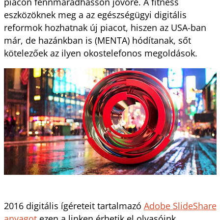
piacon fennmaradhasson jövőre. A fitness
eszközöknek meg a az egészségügyi digitális
reformok hozhatnak új piacot, hiszen az USA-ban
már, de hazánkban is (MENTA) hódítanak, sőt
kötelezőek az ilyen okostelefonos megoldások.
2016 digitális ígéreteit tartalmazó
Adobe SlideShare
anyagot
ezen a linken érhetik el olvasóink.