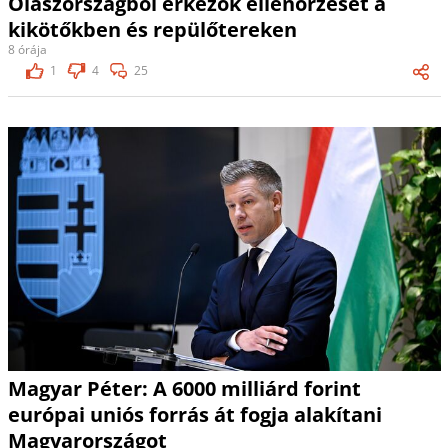
Olaszországból érkezők ellenőrzését a
kikötőkben és repülőtereken
8 órája
1
4
25
Magyar Péter: A 6000 milliárd forint
európai uniós forrás át fogja alakítani
Magyarországot