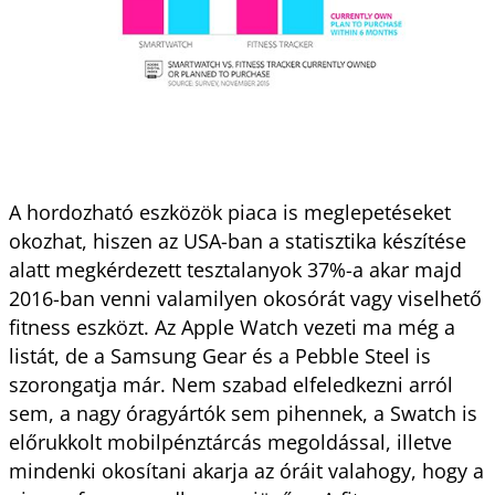
A hordozható eszközök piaca is meglepetéseket
okozhat, hiszen az USA-ban a statisztika készítése
alatt megkérdezett tesztalanyok 37%-a akar majd
2016-ban venni valamilyen okosórát vagy viselhető
fitness eszközt. Az Apple Watch vezeti ma még a
listát, de a Samsung Gear és a Pebble Steel is
szorongatja már. Nem szabad elfeledkezni arról
sem, a nagy óragyártók sem pihennek, a Swatch is
előrukkolt mobilpénztárcás megoldással, illetve
mindenki okosítani akarja az óráit valahogy, hogy a