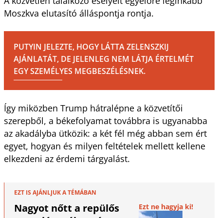
A közvetlen találkozó esélyeit egyelőre leginkább
Moszkva elutasító álláspontja rontja.
PUTYIN JELEZTE, HOGY LÁTTA ZELENSZKIJ
AJÁNLATÁT, DE JELENLEG NEM LÁTJA ÉRTELMÉT
EGY SZEMÉLYES MEGBESZÉLÉSNEK.
Így miközben Trump hátralépne a közvetítői
szerepből, a békefolyamat továbbra is ugyanabba
az akadályba ütközik: a két fél még abban sem ért
egyet, hogyan és milyen feltételek mellett kellene
elkezdeni az érdemi tárgyalást.
EZT IS AJÁNLJUK A TÉMÁBAN
Nagyot nőtt a repülős
Ezt ne hagyja ki!