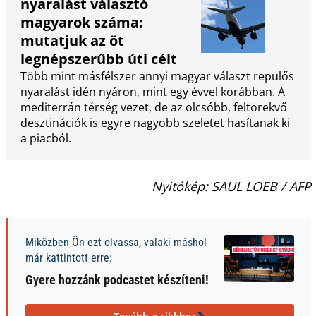
nyaralást választó
magyarok száma:
mutatjuk az öt
legnépszerűbb úti célt
Több mint másfélszer annyi magyar választ repülős
nyaralást idén nyáron, mint egy évvel korábban. A
mediterrán térség vezet, de az olcsóbb, feltörekvő
desztinációk is egyre nagyobb szeletet hasítanak ki
a piacból.
Nyitókép: SAUL LOEB / AFP
Miközben Ön ezt olvassa, valaki máshol
már kattintott erre:
Gyere hozzánk podcastet készíteni!