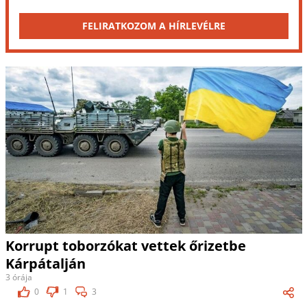
FELIRATKOZOM A HÍRLEVÉLRE
Korrupt toborzókat vettek őrizetbe
Kárpátalján
3 órája
0
1
3