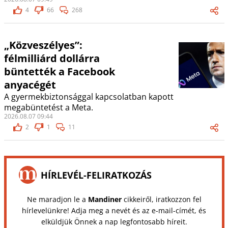
4
66
268
„Közveszélyes”:
félmilliárd dollárra
büntették a Facebook
anyacégét
A gyermekbiztonsággal kapcsolatban kapott
megabüntetést a Meta.
2026.08.07 09:44
2
1
11
HÍRLEVÉL-FELIRATKOZÁS
Ne maradjon le a
Mandiner
cikkeiről, iratkozzon fel
hírlevelünkre! Adja meg a nevét és az e-mail-címét, és
elküldjük Önnek a nap legfontosabb híreit.