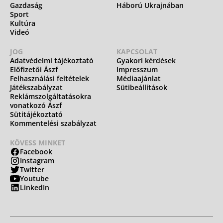
Gazdaság
Háború Ukrajnában
Sport
Kultúra
Videó
JOG
KAPCSOLAT
Adatvédelmi tájékoztató
Gyakori kérdések
Előfizetői Ászf
Impresszum
Felhasználási feltételek
Médiaajánlat
Játékszabályzat
Sütibeállítások
Reklámszolgáltatásokra
vonatkozó Ászf
Sütitájékoztató
Kommentelési szabályzat
KÖVESS MINKET
Facebook
Instagram
Twitter
Youtube
LinkedIn