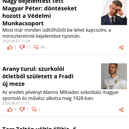
Nagy bejelentést tett
Magyar Péter: döntéseket
hozott a Védelmi
Munkacsoport
Most már minden üdítőhűtőt be lehet kapcsolni, a
miniszterelnök bejelentése nyomán.
2026.08.07 11:28
2
17
84
Arany turul: szurkolói
ötletből született a Fradi
új meze
Az eredeti jelvényt Manno Miltiades sokoldalú magyar
sportoló és művész alkotta meg 1928-ban.
2026.08.07 11:11
8
1
2