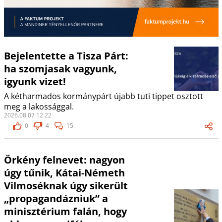
Bejelentette a Tisza Párt:
ha szomjasak vagyunk,
igyunk vizet!
A kétharmados kormánypárt újabb tuti tippet osztott
meg a lakossággal.
2026.08.07 12:22
0
4
15
Örkény felnevet: nagyon
úgy tűnik, Kátai-Németh
Vilmoséknak úgy sikerült
„propagandázniuk” a
minisztérium falán, hogy