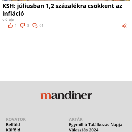
KSH: júliusban 1,2 százalékra csökkent az
infláció
6 órája
1
3
61
ROVATOK
AKTÁK
Belföld
Egymillió Találkozás Napja
Külföld
Választás 2024