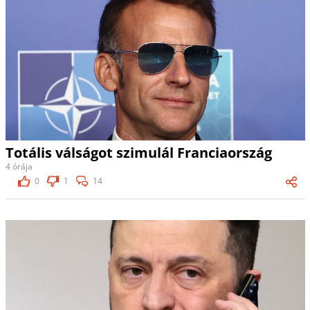
Totális válságot szimulál Franciaország
4 órája
0
1
14