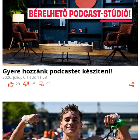
Gyere hozzánk podcastet készíteni!
2026. július 6. hétfő 11:58
29
15
93