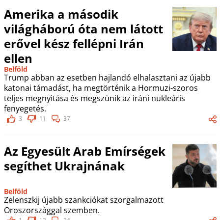
Amerika a második
világháború óta nem látott
erővel kész fellépni Irán
ellen
Belföld
Trump abban az esetben hajlandó elhalasztani az újabb
katonai támadást, ha megtörténik a Hormuzi-szoros
teljes megnyitása és megszünik az iráni nukleáris
fenyegetés.
3
11
37
Az Egyesült Arab Emírségek
segíthet Ukrajnának
Belföld
Zelenszkij újabb szankciókat szorgalmazott
Oroszországgal szemben.