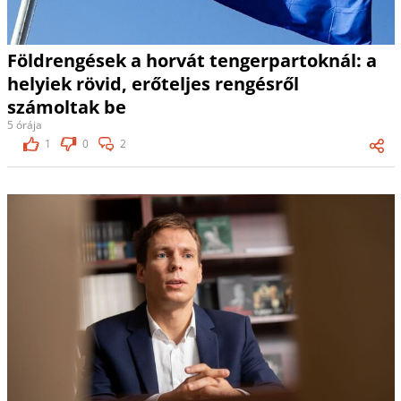
Földrengések a horvát tengerpartoknál: a
helyiek rövid, erőteljes rengésről
számoltak be
5 órája
1
0
2