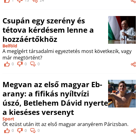
1
13
24
Csupán egy szerény és
tétova kérdésem lenne a
hozzáértőkhöz
Belföld
A megígért társadalmi egyeztetés most következik, vagy
már megtörtént?
0
0
0
Megvan az első magyar Eb-
arany: a fifikás nyíltvízi
úszó, Betlehem Dávid nyerte
a kieséses versenyt
Sport
Öt ezüst után itt az első magyar aranyérem Párizsban.
0
0
0