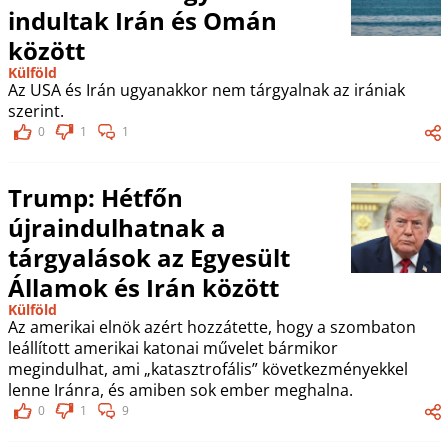
indultak Irán és Omán
között
Külföld
Az USA és Irán ugyanakkor nem tárgyalnak az irániak
szerint.
0
1
1
Trump: Hétfőn
újraindulhatnak a
tárgyalások az Egyesült
Államok és Irán között
Külföld
Az amerikai elnök azért hozzátette, hogy a szombaton
leállított amerikai katonai művelet bármikor
megindulhat, ami „katasztrofális” következményekkel
lenne Iránra, és amiben sok ember meghalna.
0
1
9