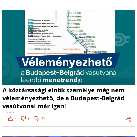
A köztársasági elnök személye még nem
véleményezhető, de a Budapest-Belgrád
vasútvonal már igen!
3 órája
0
6
31