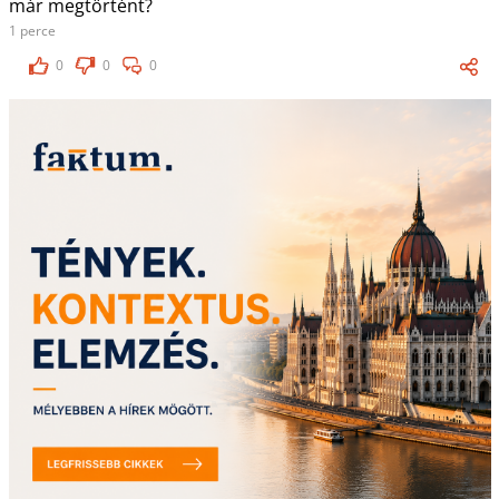
már megtörtént?
1 perce
0
0
0