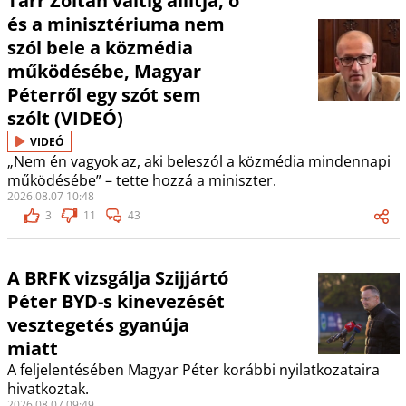
Tarr Zoltán váltig állítja, ő
és a minisztériuma nem
szól bele a közmédia
működésébe, Magyar
Péterről egy szót sem
szólt (VIDEÓ)
VIDEÓ
„Nem én vagyok az, aki beleszól a közmédia mindennapi
működésébe” – tette hozzá a miniszter.
2026.08.07 10:48
3
11
43
A BRFK vizsgálja Szijjártó
Péter BYD-s kinevezését
vesztegetés gyanúja
miatt
A feljelentésében Magyar Péter korábbi nyilatkozataira
hivatkoztak.
2026.08.07 09:49