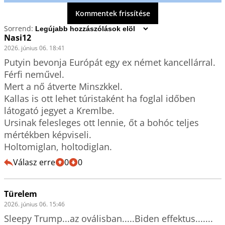
Kommentek frissítése
Sorrend:
Nasi12
2026. június 06. 18:41
Putyin bevonja Európát egy ex német kancellárral.

Férfi neművel.

Mert a nő átverte Minszkkel.

Kallas is ott lehet túristaként ha foglal időben 
látogató jegyet a Kremlbe.

Ursinak felesleges ott lennie, őt a bohóc teljes 
mértékben képviseli.

Holtomiglan, holtodiglan.
Válasz erre
0
0
Türelem
2026. június 06. 15:46
Sleepy Trump...az oválisban.....Biden effektus.......