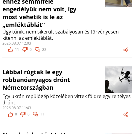
ehhez semmiféle
engedélyük nem volt, így
most vehetik is le az
„emléktáblát”
Úgy tűnik, nem sikerült szabályosan és törvényesen
kitenni az emléktáblát.
2026.08.07 12:03
11
0
22
Lábbal rúgtak le egy
robbanóanyagos drónt
Németországban
Egy ukrán repülőgép közelében vittek földre egy rejtélyes
drónt.
2026.08.07 11:43
0
0
11