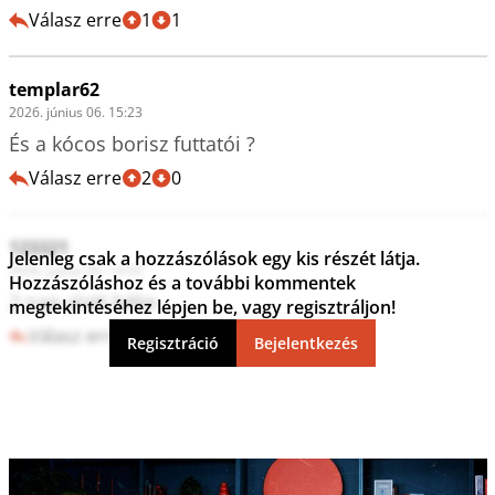
Válasz erre
1
1
templar62
2026. június 06. 15:23
És a kócos borisz futtatói ?
Válasz erre
2
0
123321
Jelenleg csak a hozzászólások egy kis részét látja.
2026. június 06. 14:59
Hozzászóláshoz és a további kommentek
2 nap alatt béke
megtekintéséhez lépjen be, vagy regisztráljon!
Válasz erre
0
1
Regisztráció
Bejelentkezés