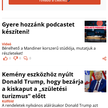
Tovább a cikkhez
Gyere hozzánk podcastet
készíteni!
Videó
Bérelhető a Mandiner korszerű stúdiója, mutatjuk a
részleteket!
0
0
0
Kemény eszközhöz nyúlt
Donald Trump, hogy bezárja
a kiskaput a „születési
turizmus” előtt
Külföld
A rendeletek nyilvános aláírásakor Donald Trump azt