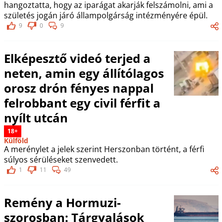
hangoztatta, hogy az iparágat akarják felszámolni, ami a
születés jogán járó állampolgárság intézményére épül.
9
0
9
Elképesztő videó terjed a
neten, amin egy állítólagos
orosz drón fényes nappal
felrobbant egy civil férfit a
nyílt utcán
18+
Külföld
A merénylet a jelek szerint Herszonban történt, a férfi
súlyos sérüléseket szenvedett.
1
11
49
Remény a Hormuzi-
szorosban: Tárgyalások