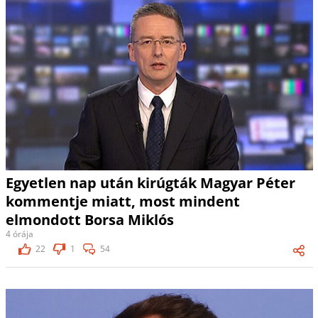
Egyetlen nap után kirúgták Magyar Péter
kommentje miatt, most mindent
elmondott Borsa Miklós
4 órája
22
1
54