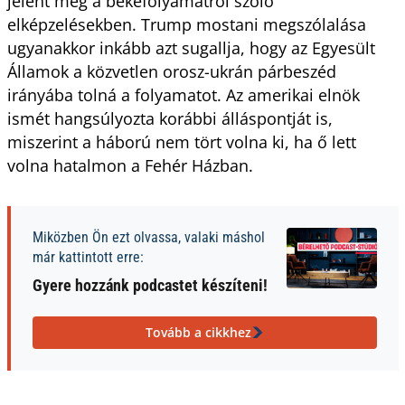
jelent meg a békefolyamatról szóló
elképzelésekben. Trump mostani megszólalása
ugyanakkor inkább azt sugallja, hogy az Egyesült
Államok a közvetlen orosz-ukrán párbeszéd
irányába tolná a folyamatot. Az amerikai elnök
ismét hangsúlyozta korábbi álláspontját is,
miszerint a háború nem tört volna ki, ha ő lett
volna hatalmon a Fehér Házban.
Miközben Ön ezt olvassa, valaki máshol
már kattintott erre:
Gyere hozzánk podcastet készíteni!
Tovább a cikkhez