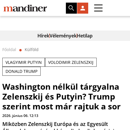
Hírek
Vélemények
Hetilap
Főoldal
Külföld
⬤
VLAGYIMIR PUTYIN
VOLODIMIR ZELENSZKIJ
DONALD TRUMP
Washington nélkül tárgyalna
Zelenszkij és Putyin? Trump
szerint most már rajtuk a sor
2026. június 06. 12:13
Miközben Zelenszkij Európa és az Egyesült