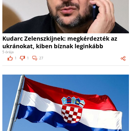
Kudarc Zelenszkijnek: megkérdezték az
ukránokat, kiben bíznak leginkább
5 órája
1
1
27