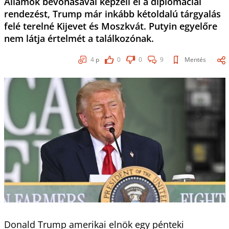
Államok bevonásával képzeli el a diplomáciai
rendezést, Trump már inkább kétoldalú tárgyalás
felé terelné Kijevet és Moszkvát. Putyin egyelőre
nem látja értelmét a találkozónak.
4
p
0
0
9
Mentés
Donald Trump amerikai elnök egy pénteki