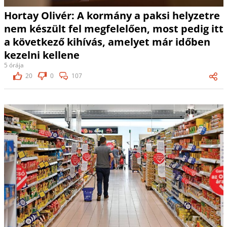
Hortay Olivér: A kormány a paksi helyzetre
nem készült fel megfelelően, most pedig itt
a következő kihívás, amelyet már időben
kezelni kellene
5 órája
20
0
107