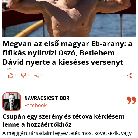
Megvan az első magyar Eb-arany: a
fifikás nyíltvízi úszó, Betlehem
Dávid nyerte a kieséses versenyt
2 perce
0
0
0
NAVRACSICS TIBOR
Facebook
Csupán egy szerény és tétova kérdésem
lenne a hozzáértőkhöz
A megígért társadalmi egyeztetés most következik, vagy