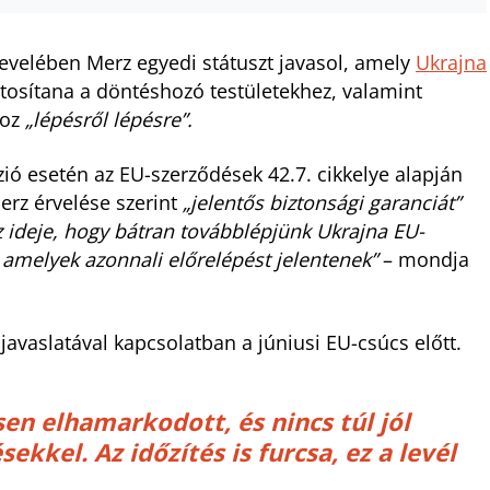
 levelében Merz egyedi státuszt javasol, amely
Ukrajna
ztosítana a döntéshozó testületekhez, valamint
hoz
„lépésről lépésre”.
szió esetén az EU-szerződések 42.7. cikkelye alapján
erz érvelése szerint
„jelentős biztonsági garanciát”
az ideje, hogy bátran továbblépjünk Ukrajna EU-
 amelyek azonnali előrelépést jelentenek”
– mondja
avaslatával kapcsolatban a júniusi EU-csúcs előtt.
en elhamarkodott, és nincs túl jól
kkel. Az időzítés is furcsa, ez a levél