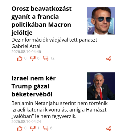
Orosz beavatkozást
gyanít a francia
politikában Macron
jelöltje
Dezinformációk vádjával tett panaszt
Gabriel Attal.
2026.08.10 04:46
0
6
12
Izrael nem kér
Trump gázai
béketervéből
Benjamin Netanjahu szerint nem történik
izraeli katonai kivonulás, amíg a Hamászt
„valóban” le nem fegyverzik.
2026.08.10 04:24
0
1
6