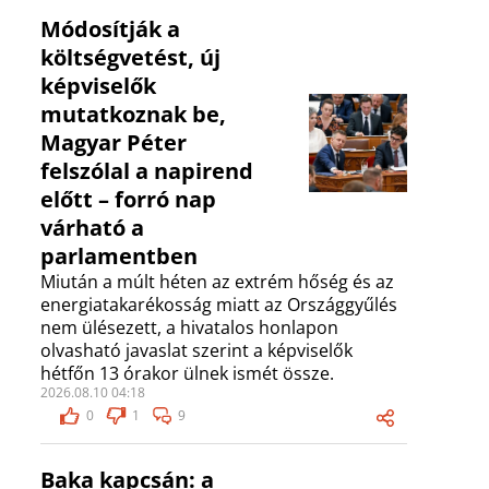
Módosítják a
költségvetést, új
képviselők
mutatkoznak be,
Magyar Péter
felszólal a napirend
előtt – forró nap
várható a
parlamentben
Miután a múlt héten az extrém hőség és az
energiatakarékosság miatt az Országgyűlés
nem ülésezett, a hivatalos honlapon
olvasható javaslat szerint a képviselők
hétfőn 13 órakor ülnek ismét össze.
2026.08.10 04:18
0
1
9
Baka kapcsán: a