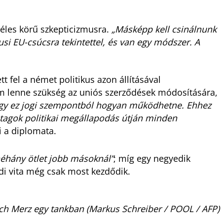
zéles körű szkepticizmusra.
„Másképp kell csinálnunk
si EU-csúcsra tekintettel, és van egy módszer. A
 fel a német politikus azon állításával
 lenne szükség az uniós szerződések módosítására,
y ez jogi szempontból hogyan működhetne. Ehhez
 tagok politikai megállapodás útján minden
ki a diplomata.
éhány ötlet jobb másoknál”
; míg egy negyedik
di vita még csak most kezdődik.
ich Merz egy tankban (Markus Schreiber / POOL / AFP)