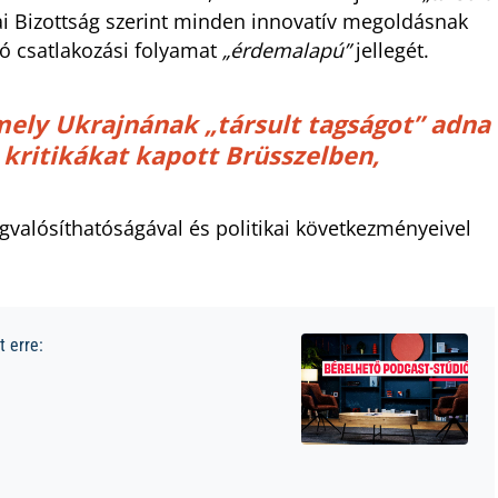
ai Bizottság szerint minden innovatív megoldásnak
lló csatlakozási folyamat
„érdemalapú”
jellegét.
amely Ukrajnának
„társult tagságot”
adna
 kritikákat kapott Brüsszelben,
gvalósíthatóságával és politikai következményeivel
 erre: