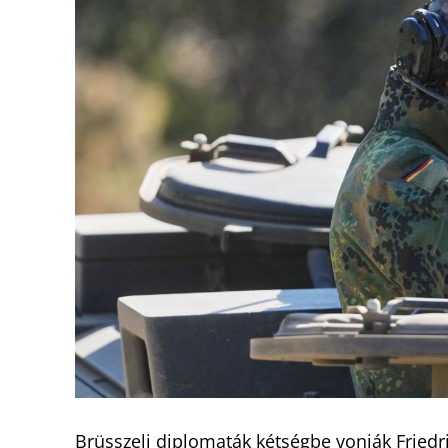
Brüsszeli diplomaták kétségbe vonják Friedr