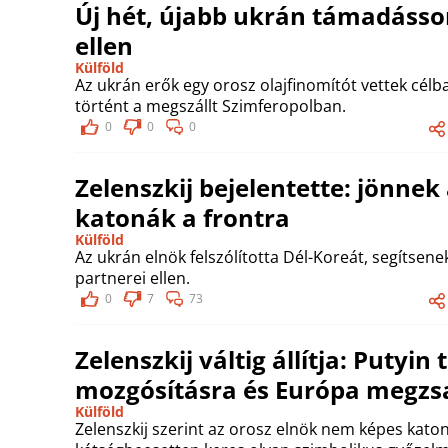
Új hét, újabb ukrán támadásso
ellen
Külföld
Az ukrán erők egy orosz olajfinomítót vettek cé
történt a megszállt Szimferopolban.
0
0
0
Zelenszkij bejelentette: jönnek
katonák a frontra
Külföld
Az ukrán elnök felszólította Dél-Koreát, segítsen
partnerei ellen.
0
7
73
Zelenszkij váltig állítja: Putyi
mozgósításra és Európa megzsa
Külföld
Zelenszkij szerint az orosz elnök nem képes katon