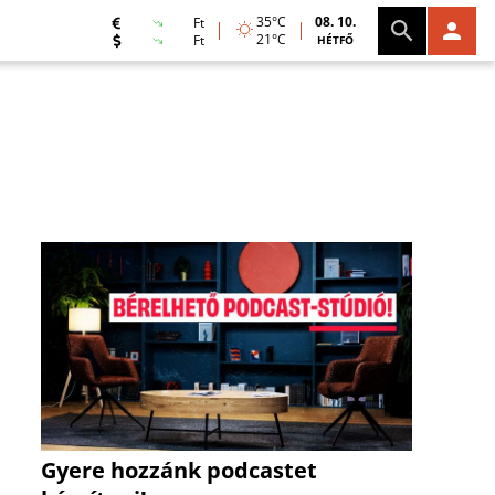
35°C
08. 10.
Ft
21°C
Ft
HÉTFŐ
Gyere hozzánk podcastet