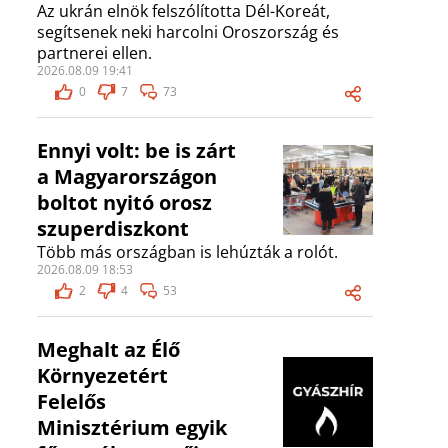
Az ukrán elnök felszólította Dél-Koreát,
segítsenek neki harcolni Oroszország és
partnerei ellen.
2026.08.09 19:41
0
7
73
Ennyi volt: be is zárt
a Magyarországon
boltot nyitó orosz
szuperdiszkont
Több más országban is lehúzták a rolót.
2026.08.09 18:53
2
4
53
Meghalt az Élő
Környezetért
Felelős
Minisztérium egyik