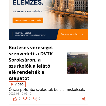
Kiütéses vereséget
szenvedett a DVTK
Soroksáron, a
szurkolók a lelátó
elé rendelték a
csapatot
VIDEÓ
Óriási pofonba szaladtak bele a miskolciak.
2026.08.10 05:12
0
0
0