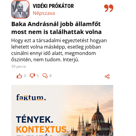
VIDÉKI PRÓKÁTOR
Népszava
Baka Andrásnál jobb államfőt
most nem is találhattak volna
Hogy ezt a társadalmi egyeztetést hogyan
lehetett volna másképp, esetleg jobban
csinálni ennyi idő alatt, megmondom
őszintén, nem tudom. Interjú.
39 perce
0
5
8