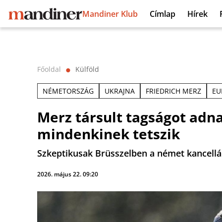
Mandiner Klub
Címlap
Hírek
Főoldal
Külföld
⬤
NÉMETORSZÁG
UKRAJNA
FRIEDRICH MERZ
EU
Merz társult tagságot adn
mindenkinek tetszik
Szkeptikusak Brüsszelben a német kancellá
2026. május 22. 09:20