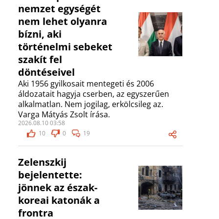
nemzet egységét
nem lehet olyanra
bízni, aki
történelmi sebeket
szakít fel
döntéseivel
Aki 1956 gyilkosait mentegeti és 2006
áldozatait hagyja cserben, az egyszerűen
alkalmatlan. Nem jogilag, erkölcsileg az.
Varga Mátyás Zsolt írása.
2026.08.10 03:58
10
0
19
Zelenszkij
bejelentette:
jönnek az észak-
koreai katonák a
frontra