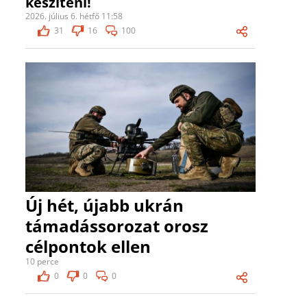
készíteni!
2026. július 6. hétfő 11:58
31
16
100
Új hét, újabb ukrán
támadássorozat orosz
célpontok ellen
10 perce
0
0
0