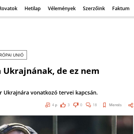
Rovatok
Hetilap
Vélemények
Szerzőink
Faktum
RÓPAI UNIÓ
a Ukrajnának, de ez nem
r Ukrajnára vonatkozó tervei kapcsán.
4
p
3
0
18
Mentés