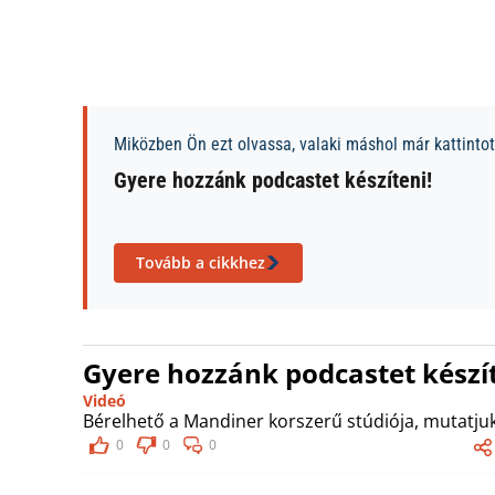
Miközben Ön ezt olvassa, valaki máshol már kattintott
Gyere hozzánk podcastet készíteni!
Tovább a cikkhez
Gyere hozzánk podcastet készít
Videó
Bérelhető a Mandiner korszerű stúdiója, mutatjuk
0
0
0