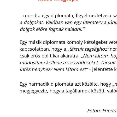
– mondta egy diplomata, figyelmeztetve a s
a dolgokat. Valóban van egy ütemterv a júniu
dolgok előre fognak haladni.”
Egy másik diplomata komoly kétségeket vetett
kapcsolatban, hogy a
„társult tagsághoz”
nem
csak erős politikai akaratra.
„Nem látom, hog
módosítani kellene a szerződéseket. Társult
intézményhez? Nem látom ezt”
– jelentette 
Egy harmadik diplomata azt közölte, hogy
„n
megjegyezte, hogy a tagállamok közötti való
Fotón: Friedr