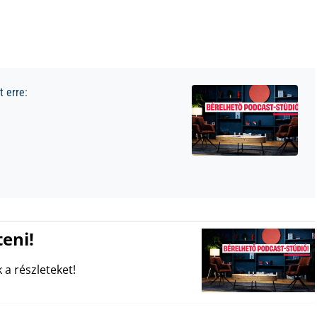
 erre:
eni!
 a részleteket!