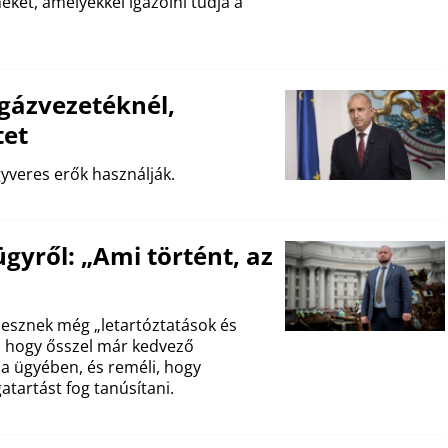
ket, amelyekkel igazolni tudja a
gázvezetéknél,
tet
yveres erők használják.
gyről: „Ami történt, az
lesznek még „letartóztatások és
i, hogy ősszel már kedvező
a ügyében, és reméli, hogy
artást fog tanúsítani.