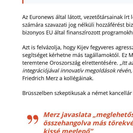
Az Euronews által látott, vezetőtársainak írt
számára szavazati jog nélküli hozzáférést bi
bizonyos EU által finanszírozott programok
Azt is felvázolja, hogy Kijev fegyveres agres
segítséget kérhetne más tagállamoktól. Ez M
teremtene Oroszország elrettentésére.
„Itt 
integrációjával innovatív megoldások révén,
Friedrich Merz a kollégáinak.
Brüsszelben szkeptikusak a német kancellár j
Merz javaslata „meglehetős
összehangolva más törekvése
kissé meglepő”