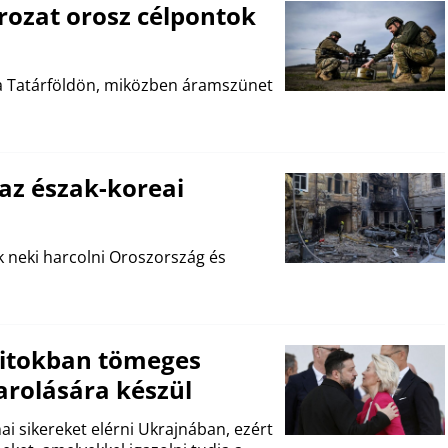
rozat orosz célpontok
lba Tatárföldön, miközben áramszünet
 az észak-koreai
ek neki harcolni Oroszország és
n titokban tömeges
rolására készül
ai sikereket elérni Ukrajnában, ezért