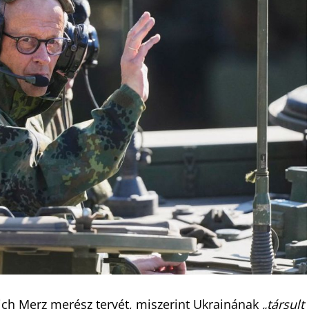
ich Merz merész tervét, miszerint Ukrajnának
„társult