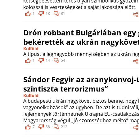
kétségbeesetten keres olyan szimbolikus győzelme
kolosszális veszteségeket a saját lakossága előtt.
1
18
81
Drón robbant Bulgáriában egy 
bekérették az ukrán nagyköve
Külföld
A típust a legnagyobb mennyiségben az ukrán feg
1
14
54
Sándor Fegyir az aranykonvoj-ü
színtiszta terrorizmus”
Külföld
A budapesti ukrán nagykövet biztos benne, hogy 
vagyonelkobzások” az ügyben. De azt is tudni vél
fejlemények történhetnek Ukrajna EU-csatlakozás
Magyarország végül „jó szomszédhoz méltó” magat
7
88
212