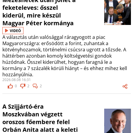
feketeleves: ősszel
kiderül, mire készül
Magyar Péter kormánya
VIDEÓ
A választás után valósággal ráragyogott a piac
Magyarországra: erősödött a forint, zuhantak a
kötvényhozamok, történelmi csúcsra ugrott a tőzsde. A
háttérben azonban komoly költségvetési gondok
húzódnak. Ősszel kiderülhet, hogyan faragná le a
kormány a 7 százalék körüli hiányt – és ehhez mihez kell
hozzányúlnia.
2026.08.08 16:31
0
2
2
A Szijjártó-éra
Moszkvában végzett
oroszos főembere felel
Orbán Anita alatt a keleti