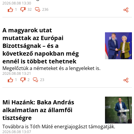
2026.08.08 13:30
1
32
236
A magyarok utat
mutattak az Európai
Bizottságnak – és a
következő napokban még
ennél is többet tehetnek
Megelőztük a németeket és a lengyeleket is.
2026.08.08 13:21
1
2
23
Mi Hazánk: Baka András
alkalmatlan az államfői
tisztségre
Továbbra is Tóth Máté energiajogászt támogatják.
2026.08.08 13:07