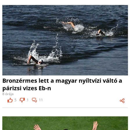
Bronzérmes lett a magyar nyíltvízi váltó a
párizsi vizes Eb-n
8 órája
5
1
11