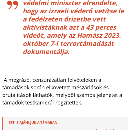
védelmi miniszter elrendelte,
hogy az izraeli véderő vetítse le
a fedélzeten őrizetbe vett
aktivistáknak azt a 43 perces
videót, amely az Hamász 2023.
október 7-i terrortámadását
dokumentálja.
A megrázó, cenzúrázatlan felvételeken a
támadások során elkövetett mészárlások és
brutalitások láthatók, melyből számos jelenetet a
támadók testkamerái rögzítettek.
EZT IS AJÁNLJUK A TÉMÁBAN