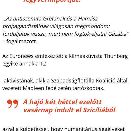
„Az antiszemita Gretának és a Hamász
propagandistáinak világosan megmondom:
forduljatok vissza, mert nem fogtok eljutni Gázába”
– fogalmazott.
Az Euronews emlékeztet: a klímaaktivista Thunberg
egyike annak a 12
aktivistának, akik a Szabadságflottilla Koalíció által
vezetett Madleen fedélzetén tartózkodtak.
A hajó két héttel ezelőtt
vasárnap indult el Szicíliából
azzal a küldetéssel, hogy humanitárius segélyeket