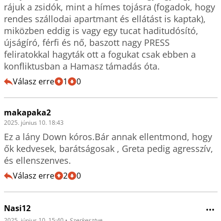
rájuk a zsidók, mint a hímes tojásra (fogadok, hogy 
rendes szállodai apartmant és ellátást is kaptak), 
miközben eddig is vagy egy tucat haditudósító, 
újságíró, férfi és nő, baszott nagy PRESS 
feliratokkal hagyták ott a fogukat csak ebben a 
Válasz erre
1
0
makapaka2
2025. június 10. 18:43
Ez a lány Down kóros.Bár annak ellentmond, hogy 
ők kedvesek, barátságosak , Greta pedig agresszív, 
és ellenszenves.
Válasz erre
2
0
Nasi12
•••
2025. június 10. 15:40
•
Szerkesztve