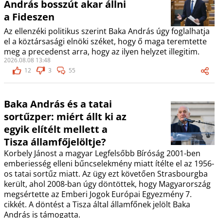
András bosszút akar állni
a Fideszen
Az ellenzéki politikus szerint Baka András úgy foglalhatja
el a köztársasági elnöki széket, hogy ő maga teremtette
meg a precedenst arra, hogy az ilyen helyzet illegitim.
2026.08.08 13:48
12
3
55
Baka András és a tatai
sortűzper: miért állt ki az
egyik elítélt mellett a
Tisza államfőjelöltje?
Korbely Jánost a magyar Legfelsőbb Bíróság 2001-ben
emberiesség elleni bűncselekmény miatt ítélte el az 1956-
os tatai sortűz miatt. Az ügy ezt követően Strasbourgba
került, ahol 2008-ban úgy döntöttek, hogy Magyarország
megsértette az Emberi Jogok Európai Egyezmény 7.
cikkét. A döntést a Tisza által államfőnek jelölt Baka
András is támogatta.