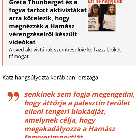
Greta Thunberget és a
Ezt ne hagyja ki!
fogva tartott aktivistákat
arra kötelezik, hogy
megnézzék a Hamász
vérengzéseiről készült
videókat
A svéd aktivistának szembesülnie kell azzal, kiket
támogat.
Katz hangsúlyozta korábban: országa
senkinek sem fogja megengedni,
hogy áttörje a palesztin terület
elleni tengeri blokádját,
amelynek célja, hogy
megakadályozza a Hamász
fegyverimportját.