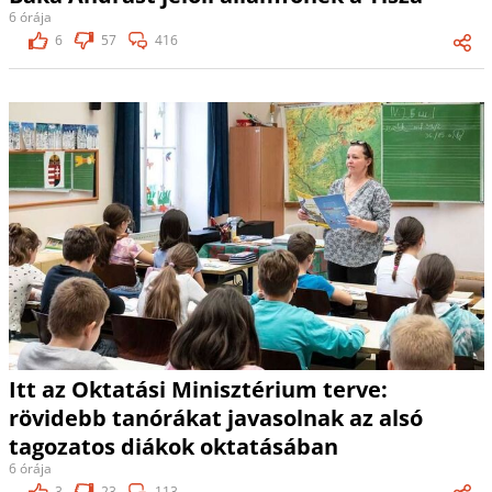
6 órája
6
57
416
Itt az Oktatási Minisztérium terve:
rövidebb tanórákat javasolnak az alsó
tagozatos diákok oktatásában
6 órája
3
23
113