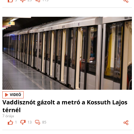
VIDEÓ
Vaddisznót gázolt a metró a Kossuth Lajos
térnél
7 órája
1
13
85