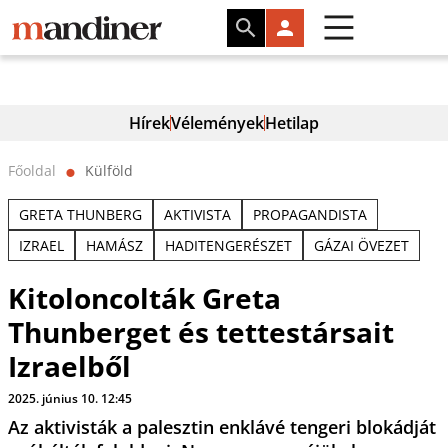
Hírek
Vélemények
Hetilap
Főoldal
Külföld
⬤
GRETA THUNBERG
AKTIVISTA
PROPAGANDISTA
IZRAEL
HAMÁSZ
HADITENGERÉSZET
GÁZAI ÖVEZET
Kitoloncolták Greta
Thunberget és tettestársait
Izraelből
2025. június 10. 12:45
Az aktivisták a palesztin enklávé tengeri blokádját