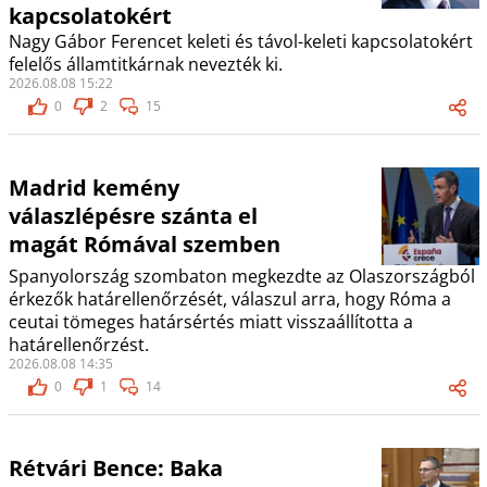
kapcsolatokért
Nagy Gábor Ferencet keleti és távol-keleti kapcsolatokért
felelős államtitkárnak nevezték ki.
2026.08.08 15:22
0
2
15
Madrid kemény
válaszlépésre szánta el
magát Rómával szemben
Spanyolország szombaton megkezdte az Olaszországból
érkezők határellenőrzését, válaszul arra, hogy Róma a
ceutai tömeges határsértés miatt visszaállította a
határellenőrzést.
2026.08.08 14:35
0
1
14
Rétvári Bence: Baka