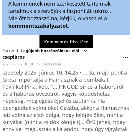
A kommentek nem szerkesztett tartalmak,
tartalmuk a szerzőjük álláspontját tükrözi.
Mielőtt hozzászólna, kérjük, olvassa el a
kommentszabályzatot
.
Kommentek frissítése
Sorrend:
csapláros
•••
2025. június 10. 19:17
•
Szerkesztve
szeekely 2025. június 10. 14:25 • ..."Ja, majd pont a 
Greta importalja a Hamasznak a bombakat. 
Tökfilko! Piha, köp. "... FINGOD sincs a háborúról 
és a háborús övezetről, vagyis köpdöshetsz 
napestig, meg egész éjjel és azután is. Ha 
beengedték volna őket Gázába, akkor a Hamasznak 
lett volna az első dolga, hogy lelőjék őket, mint a 
kutyákat (mint a zsidók kémjeit)... Örüljenek, hogy 
ennyivel megúszták a kalandot, hogy úgy vigyáztak 