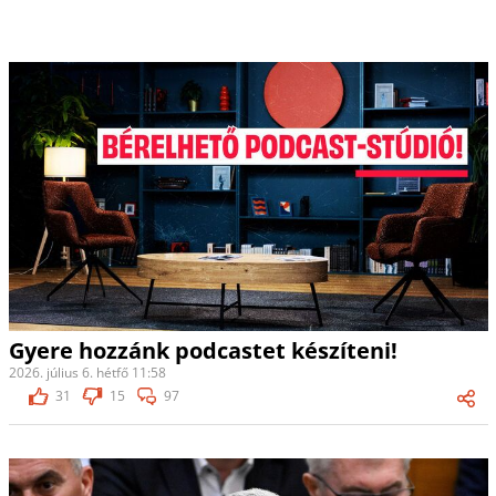
Gyere hozzánk podcastet készíteni!
2026. július 6. hétfő 11:58
31
15
97