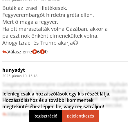
Buták az izraeli illetékesek.

Fegyverembargót hirdetni gréta ellen.

Mert ö maga a fegyver.

Ha ott marasztalták volna Gázában, akkor a 
palesztinok önként elmenekültek volna.

Ahogy Izrael és Trump akarja😄
Válasz erre
6
0
hunyadyt
2025. június 10. 15:18
Szegénynek mennyire csalódott a tekintete. Nyilván 
izgalmasabb nyaralásra számított hamaszos fiúkák 
Jelenleg csak a hozzászólások egy kis részét látja.
társaságában. De valószínű még azokat sem izgatta 
Hozzászóláshoz és a további kommentek
volna fel ezzel a nőies kinézettel. Inkább a kecske.
megtekintéséhez lépjen be, vagy regisztráljon!
Válasz erre
10
1
Regisztráció
Bejelentkezés