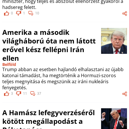
miniszter, hogy teljes és abszolút ellenőrzést gyakorol a
hadsereg felett.
0
1
10
Amerika a második
világháború óta nem látott
erővel kész fellépni Irán
ellen
Belföld
Trump abban az esetben hajlandó elhalasztani az újabb
katonai támadást, ha megtörténik a Hormuzi-szoros
teljes megnyitása és megszünik az iráni nukleáris
fenyegetés.
3
11
37
A Hamász lefegyverzéséről
kötött megállapodást a