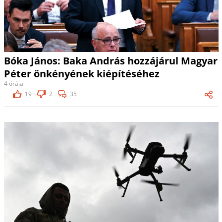
Bóka János: Baka András hozzájárul Magyar
Péter önkényének kiépítéséhez
4 órája
19
2
35