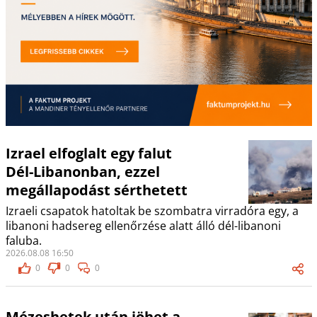
Izrael elfoglalt egy falut
Dél-Libanonban, ezzel
megállapodást sérthetett
Izraeli csapatok hatoltak be szombatra virradóra egy, a
libanoni hadsereg ellenőrzése alatt álló dél-libanoni
faluba.
2026.08.08 16:50
0
0
0
Mézeshetek után jöhet a