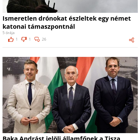
Ismeretlen drónokat észleltek egy német
katonai támaszpontnál
5 órája
1
1
26
Baka Andrást jelöli államfőnek a Tisza