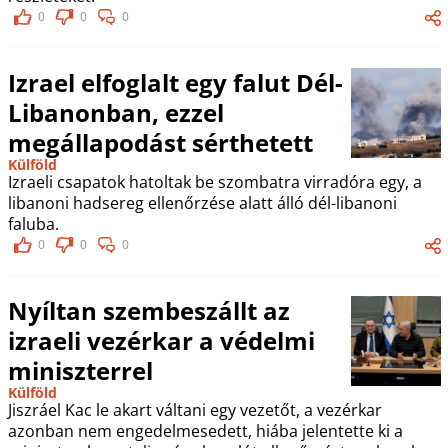
0
0
0
Izrael elfoglalt egy falut Dél-
Libanonban, ezzel
megállapodást sérthetett
Külföld
Izraeli csapatok hatoltak be szombatra virradóra egy, a
libanoni hadsereg ellenőrzése alatt álló dél-libanoni
faluba.
0
0
0
Nyíltan szembeszállt az
izraeli vezérkar a védelmi
miniszterrel
Külföld
Jiszráel Kac le akart váltani egy vezetőt, a vezérkar
azonban nem engedelmesedett, hiába jelentette ki a