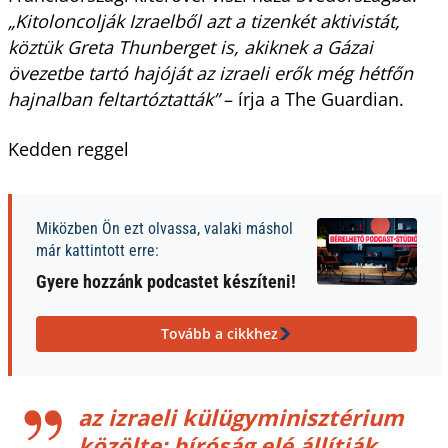
„Kitoloncolják Izraelből azt a tizenkét aktivistát,
köztük Greta Thunberget is, akiknek a Gázai
övezetbe tartó hajóját az izraeli erők még hétfőn
hajnalban feltartóztatták”
– írja a The Guardian.
Kedden reggel
Miközben Ön ezt olvassa, valaki máshol
már kattintott erre:
Gyere hozzánk podcastet készíteni!
Tovább a cikkhez
az izraeli külügyminisztérium
közölte: bíróság elé állítják