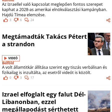
Az Izraellel való kapcsolat meglepően fontos szerepet
kaphat a 2028-as amerikai elnökválasztási kampányban.
Hajdú Tímea elemzése.
3
6
24
Megtámadták Takács Pétert
a strandon
VIDEÓ
Belföld
A volt államtitkár állítása szerint egy tiszás verbálisan és
fizikailag is inzultálta, az esetről videót is közölt.
0
3
17
Izrael elfoglalt egy falut Dél-
Libanonban, ezzel
megállapodást sérthetett