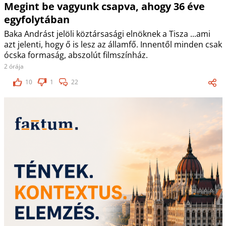
Megint be vagyunk csapva, ahogy 36 éve
egyfolytában
Baka Andrást jelöli köztársasági elnöknek a Tisza ...ami
azt jelenti, hogy ő is lesz az államfő. Innentől minden csak
ócska formaság, abszolút filmszínház.
2 órája
10
1
22