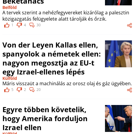
Béketanács
Belföld
A tervek szerint a nehézfegyvereket kizárólag a palesztin
közigazgatás felügyelete alatt tárolják és őrzik.
1
4
30
Von der Leyen Kallas ellen,
spanyolok a németek ellen:
nagyon megosztja az EU-t
egy Izrael-ellenes lépés
Külföld
Máris visszaüt a machinálás az orosz olaj és gáz ügyében.
5
2
20
Egyre többen követelik,
hogy Amerika forduljon
Izrael ellen
Külföld