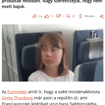
próbálták feloldani. Nagy szerencséjük, hogy nem
esett bajuk.
4
p
16
3
28
Mentés
Az
Euronews
arról ír, hogy a svéd mindenaktivista
Greta Thunberg
már azon a repülőn ül, ami
Franciaországi kitérővel viszi haza Svédországba.