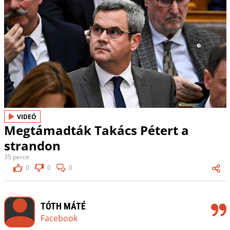
VIDEÓ
Megtámadták Takács Pétert a
strandon
35 perce
0
0
0
TÓTH MÁTÉ
Facebook