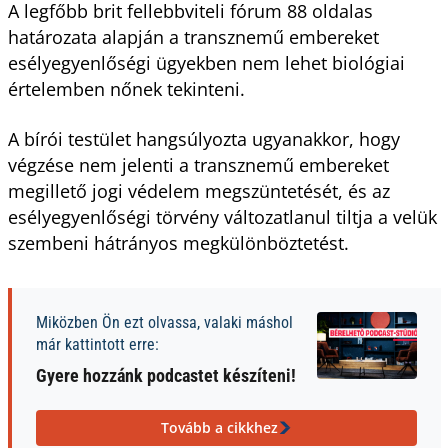
A legfőbb brit fellebbviteli fórum 88 oldalas
határozata alapján a transznemű embereket
esélyegyenlőségi ügyekben nem lehet biológiai
értelemben nőnek tekinteni.
A bírói testület hangsúlyozta ugyanakkor, hogy
végzése nem jelenti a transznemű embereket
megillető jogi védelem megszüntetését, és az
esélyegyenlőségi törvény változatlanul tiltja a velük
szembeni hátrányos megkülönböztetést.
Miközben Ön ezt olvassa, valaki máshol
már kattintott erre:
Gyere hozzánk podcastet készíteni!
Tovább a cikkhez