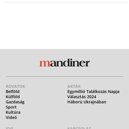
ROVATOK
AKTÁK
Belföld
Egymillió Találkozás Napja
Külföld
Választás 2024
Gazdaság
Háború Ukrajnában
Sport
Kultúra
Videó
JOG
KAPCSOLAT