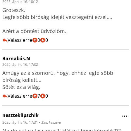
2025. április 16. 18:12
Groteszk.

Legfelsőbb bíróság idejét vesztegetni ezzel….

Azért a döntést üdvözlöm.
Válasz erre
0
0
Barnabás.N
2025. április 16. 17:32
Amúgy az a szomorú, hogy, ehhez legfelsőbb 
bíróság kellett...

Sötét ez a világ. 
Válasz erre
7
0
neszteklipschik
•••
2025. április 16. 17:31
•
Szerkesztve
Na de hát ez fasizmus!!! Hát ezt hogy képzelik???
