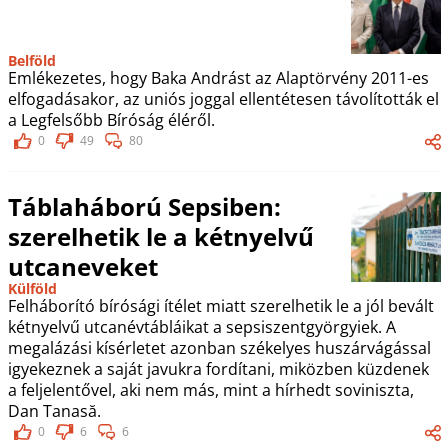
Belföld
Emlékezetes, hogy Baka Andrást az Alaptörvény 2011-es
elfogadásakor, az uniós joggal ellentétesen távolították el
a Legfelsőbb Bíróság éléről.
0
49
80
Táblaháború Sepsiben:
szerelhetik le a kétnyelvű
utcaneveket
Külföld
Felháborító bírósági ítélet miatt szerelhetik le a jól bevált
kétnyelvű utcanévtábláikat a sepsiszentgyörgyiek. A
megalázási kísérletet azonban székelyes huszárvágással
igyekeznek a saját javukra fordítani, miközben küzdenek
a feljelentővel, aki nem más, mint a hírhedt soviniszta,
Dan Tanasă.
0
6
6