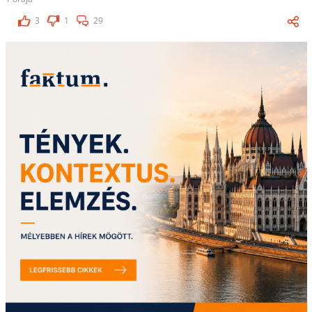
3
1
29