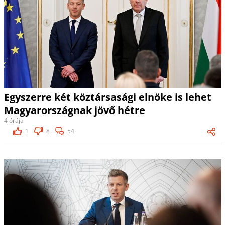
Egyszerre két köztársasági elnöke is lehet
Magyarországnak jövő hétre
4 órája
1
8
54