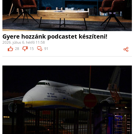
Gyere hozzánk podcastet készíteni!
2026. július 6. hétfő 11:58
28
15
91