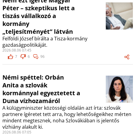
Nem ezt ígérte Magyar
Péter – szkeptikus lett a
tiszás vállalkozó a
kormány
„teljesítményét” látván
Felföldi József bírálta a Tisza-kormány
gazdaságpolitikáját.
2026.08.06 07:45
7
6
96
Némi spéttel: Orbán
Anita a szlovák
kormánnyal egyeztetett a
Duna vízhozamáról
A külügyminiszter közösségi oldalán azt írta: szlovák
partnere ígéretet tett arra, hogy lehetőségeikhez mérten
mindent megtesznek, noha Szlovákiában is jelentős
vízhiány alakult ki.
2026.08.06 07:05