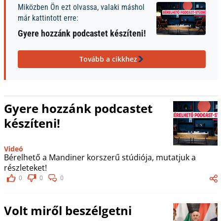
Miközben Ön ezt olvassa, valaki máshol
már kattintott erre:
Gyere hozzánk podcastet készíteni!
Tovább a cikkhez
Gyere hozzánk podcastet
készíteni!
Videó
Bérelhető a Mandiner korszerű stúdiója, mutatjuk a
részleteket!
0
0
0
Volt miről beszélgetni