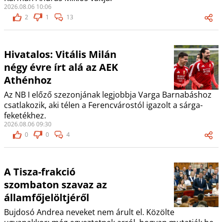
2026.08.06 10:06
2
1
13
Hivatalos: Vitális Milán
négy évre írt alá az AEK
Athénhoz
Az NB I előző szezonjának legjobbja Varga Barnabáshoz
csatlakozik, aki télen a Ferencvárostól igazolt a sárga-
feketékhez.
2026.08.06 09:30
0
0
4
A Tisza-frakció
szombaton szavaz az
államfőjelöltjéről
Bujdosó Andrea neveket nem árult el. Közölte