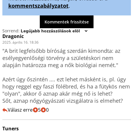
kommentszabályzatot
.
Kommentek frissítése
Sorrend:
Dragonic
2025. április 16. 18:36
"A brit legfelsőbb bíróság szerdán kimondta: az 
esélyegyenlőségi törvény a születéskori nem 
alapján határozza meg a nők biológiai nemét."

Azért úgy őszintén .... ezt lehet másként is, pl. úgy 
hogy reggel egy faszi fölébred, és ha a fütykös nem 
"olyan", akkor ő aznap akár még nő is lehet?

Sőt, aznap nőgyógyászati vizsgálatra is elmehet?
Válasz erre
5
0
Tuners