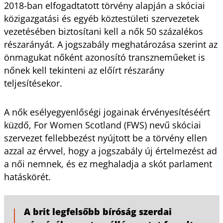
2018-ban elfogadtatott törvény alapján a skóciai
közigazgatási és egyéb köztestületi szervezetek
vezetésében biztosítani kell a nők 50 százalékos
részarányát. A jogszabály meghatározása szerint az
önmagukat nőként azonosító transzneműeket is
nőnek kell tekinteni az előírt részarány
teljesítésekor.
A nők esélyegyenlőségi jogainak érvényesítéséért
küzdő, For Women Scotland (FWS) nevű skóciai
szervezet fellebbezést nyújtott be a törvény ellen
azzal az érvvel, hogy a jogszabály új értelmezést ad
a női nemnek, és ez meghaladja a skót parlament
hatáskörét.
A brit legfelsőbb bíróság szerdai