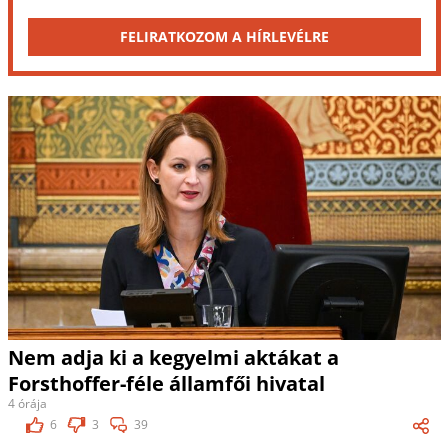
FELIRATKOZOM A HÍRLEVÉLRE
Nem adja ki a kegyelmi aktákat a
Forsthoffer-féle államfői hivatal
4 órája
6
3
39