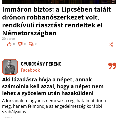
Immáron biztos: a Lipcsében talált
drónon robbanószerkezet volt,
rendkívüli riasztást rendeltek el
Németországban
20 perce
0
0
0
GYURCSÁNY FERENC
Facebook
Aki lázadásra hívja a népet, annak
számolnia kell azzal, hogy a népet nem
lehet a győzelem után hazaküldeni
A forradalom ugyanis nemcsak a régi hatalmat dönti
meg, hanem felmondja az engedelmesség korábbi
szabályait is.
1 órája