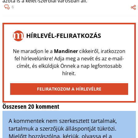
azóta is a kelet-szerbiai városban áll.
6
HÍRLEVÉL-FELIRATKOZÁS
Ne maradjon le a
Mandiner
cikkeiről, iratkozzon
fel hírlevelünkre! Adja meg a nevét és az e-mail-
címét, és elküldjük Önnek a nap legfontosabb
híreit.
FELIRATKOZOM A HÍRLEVÉLRE
Összesen 20 komment
A kommentek nem szerkesztett tartalmak,
tartalmuk a szerzőjük álláspontját tükrözi.
Mielőtt hozzászólna, kérjük, olvassa el a