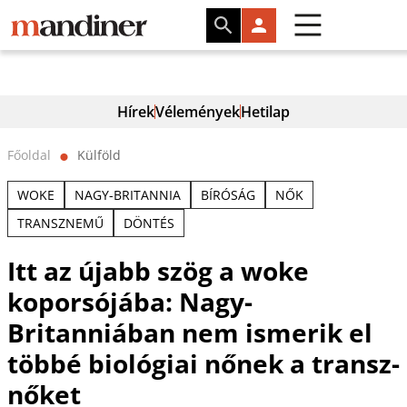
Hírek
Vélemények
Hetilap
Főoldal
Külföld
⬤
WOKE
NAGY-BRITANNIA
BÍRÓSÁG
NŐK
TRANSZNEMŰ
DÖNTÉS
Itt az újabb szög a woke
koporsójába: Nagy-
Britanniában nem ismerik el
többé biológiai nőnek a transz-
nőket