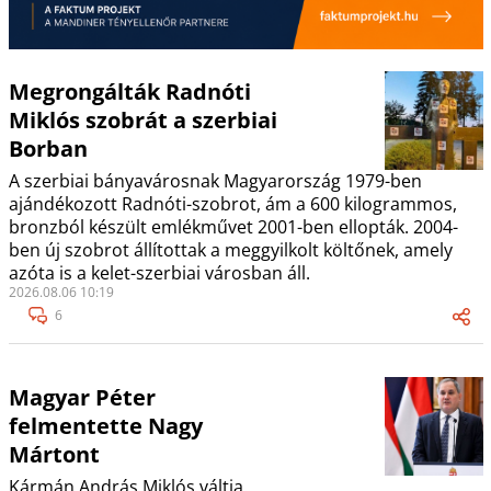
Megrongálták Radnóti
Miklós szobrát a szerbiai
Borban
A szerbiai bányavárosnak Magyarország 1979-ben
ajándékozott Radnóti-szobrot, ám a 600 kilogrammos,
bronzból készült emlékművet 2001-ben ellopták. 2004-
ben új szobrot állítottak a meggyilkolt költőnek, amely
azóta is a kelet-szerbiai városban áll.
2026.08.06 10:19
6
Magyar Péter
felmentette Nagy
Mártont
Kármán András Miklós váltja.