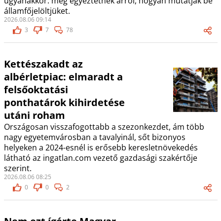
ugyanakkor: még egyeztetnek arról, hogyan mutatják be
államfőjelöltjüket.
2026.08.06 09:14
3
7
78
Kettészakadt az
albérletpiac: elmaradt a
felsőoktatási
ponthatárok kihirdetése
utáni roham
Országosan visszafogottabb a szezonkezdet, ám több
nagy egyetemvárosban a tavalyinál, sőt bizonyos
helyeken a 2024-esnél is erősebb keresletnövekedés
látható az ingatlan.com vezető gazdasági szakértője
szerint.
2026.08.06 08:25
0
0
2