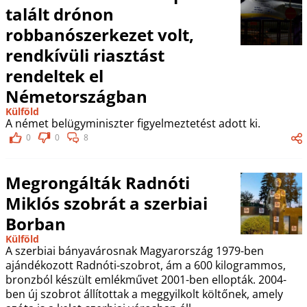
talált drónon
robbanószerkezet volt,
rendkívüli riasztást
rendeltek el
Németországban
Külföld
A német belügyminiszter figyelmeztetést adott ki.
0
0
8
Megrongálták Radnóti
Miklós szobrát a szerbiai
Borban
Külföld
A szerbiai bányavárosnak Magyarország 1979-ben
ajándékozott Radnóti-szobrot, ám a 600 kilogrammos,
bronzból készült emlékművet 2001-ben ellopták. 2004-
ben új szobrot állítottak a meggyilkolt költőnek, amely