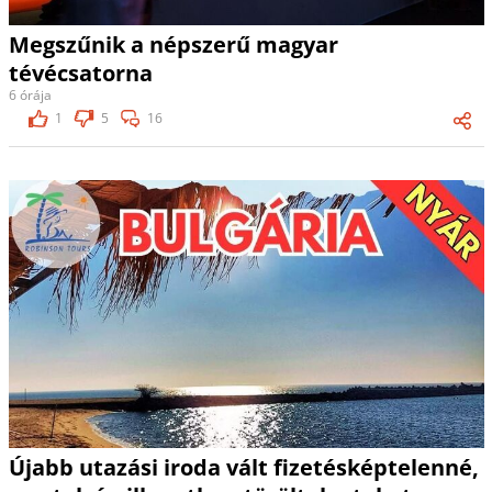
Megszűnik a népszerű magyar
tévécsatorna
6 órája
1
5
16
Újabb utazási iroda vált fizetésképtelenné,