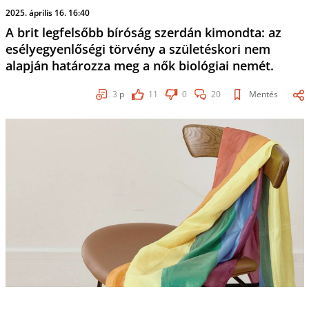
2025. április 16. 16:40
A brit legfelsőbb bíróság szerdán kimondta: az
esélyegyenlőségi törvény a születéskori nem
alapján határozza meg a nők biológiai nemét.
3
p
11
0
20
Mentés