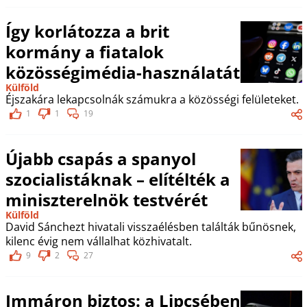
Így korlátozza a brit
kormány a fiatalok
közösségimédia-használatát
Külföld
Éjszakára lekapcsolnák számukra a közösségi felületeket.
1
1
19
Újabb csapás a spanyol
szocialistáknak – elítélték a
miniszterelnök testvérét
Külföld
David Sánchezt hivatali visszaélésben találták bűnösnek,
kilenc évig nem vállalhat közhivatalt.
9
2
27
Immáron biztos: a Lipcsében