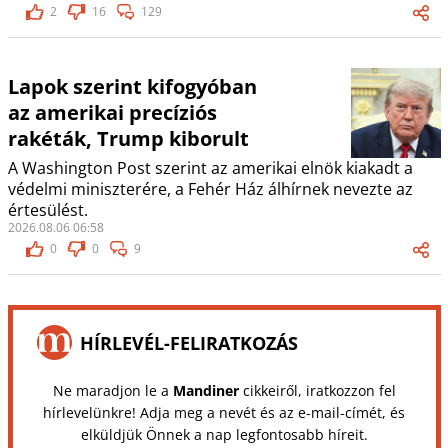
2
16
129
Lapok szerint kifogyóban
az amerikai precíziós
rakéták, Trump kiborult
A Washington Post szerint az amerikai elnök kiakadt a
védelmi miniszterére, a Fehér Ház álhírnek nevezte az
értesülést.
2026.08.06 06:58
0
0
9
HÍRLEVÉL-FELIRATKOZÁS
Ne maradjon le a
Mandiner
cikkeiről, iratkozzon fel
hírlevelünkre! Adja meg a nevét és az e-mail-címét, és
elküldjük Önnek a nap legfontosabb híreit.