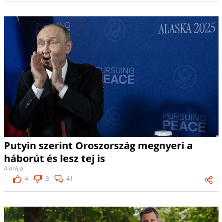
Putyin szerint Oroszország megnyeri a
háborút és lesz tej is
4 órája
4
3
41