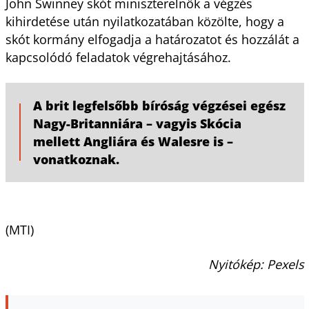
John Swinney skót miniszterelnök a végzés
kihirdetése után nyilatkozatában közölte, hogy a
skót kormány elfogadja a határozatot és hozzálát a
kapcsolódó feladatok végrehajtásához.
A brit legfelsőbb bíróság végzései egész
Nagy-Britanniára – vagyis Skócia
mellett Angliára és Walesre is –
vonatkoznak.
(MTI)
Nyitókép: Pexels