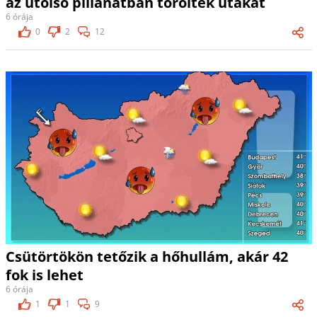
az utolsó pillanatban töröltek utakat
6 órája
0
2
12
Csütörtökön tetőzik a hőhullám, akár 42
fok is lehet
6 órája
1
1
9