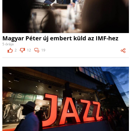
Magyar Péter új embert küld az IMF-hez
5 órája
2
12
19