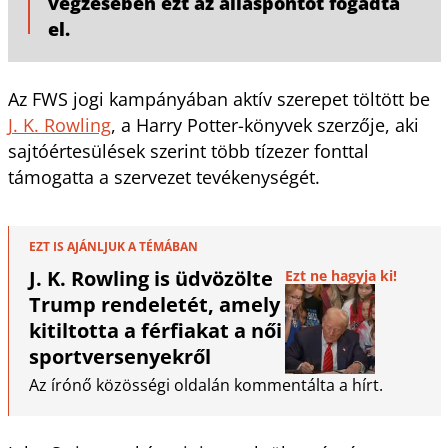
végzésében ezt az álláspontot fogadta
el.
Az FWS jogi kampányában aktív szerepet töltött be
J. K. Rowling
, a Harry Potter-könyvek szerzője, aki
sajtóértesülések szerint több tízezer fonttal
támogatta a szervezet tevékenységét.
EZT IS AJÁNLJUK A TÉMÁBAN
J. K. Rowling is üdvözölte
Ezt ne hagyja ki!
Trump rendeletét, amely
kitiltotta a férfiakat a női
sportversenyekről
Az írónő közösségi oldalán kommentálta a hírt.