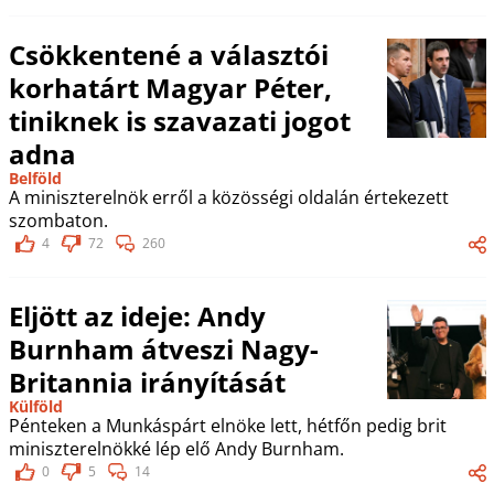
Csökkentené a választói
korhatárt Magyar Péter,
tiniknek is szavazati jogot
adna
Belföld
A miniszterelnök erről a közösségi oldalán értekezett
szombaton.
4
72
260
Eljött az ideje: Andy
Burnham átveszi Nagy-
Britannia irányítását
Külföld
Pénteken a Munkáspárt elnöke lett, hétfőn pedig brit
miniszterelnökké lép elő Andy Burnham.
0
5
14