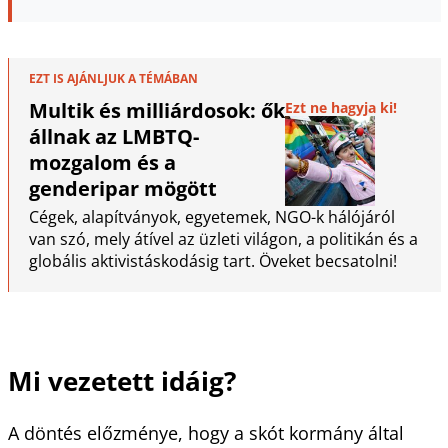
EZT IS AJÁNLJUK A TÉMÁBAN
Multik és milliárdosok: ők
Ezt ne hagyja ki!
állnak az LMBTQ-
mozgalom és a
genderipar mögött
Cégek, alapítványok, egyetemek, NGO-k hálójáról
van szó, mely átível az üzleti világon, a politikán és a
globális aktivistáskodásig tart. Öveket becsatolni!
Mi vezetett idáig?
A döntés előzménye, hogy a skót kormány által