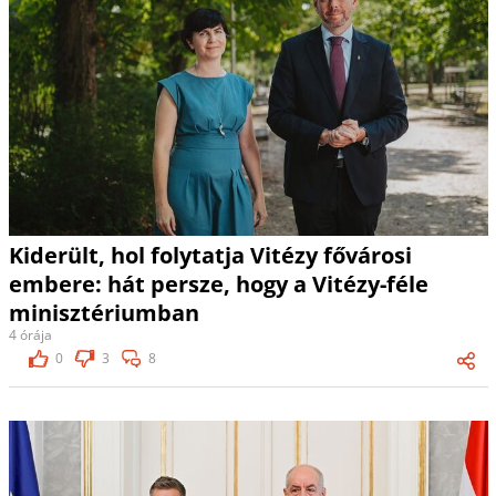
Kiderült, hol folytatja Vitézy fővárosi
embere: hát persze, hogy a Vitézy-féle
minisztériumban
4 órája
0
3
8