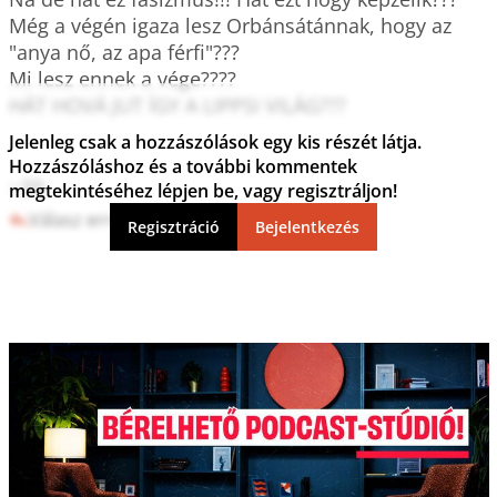
Még a végén igaza lesz Orbánsátánnak, hogy az 
"anya nő, az apa férfi"???

Mi lesz ennek a vége????

HÁT HOVÁ JUT ÍGY A LIPPSI VILÁG???

Jelenleg csak a hozzászólások egy kis részét látja.
Hozzászóláshoz és a további kommentek
:-))))
megtekintéséhez lépjen be, vagy regisztráljon!
Válasz erre
5
0
Regisztráció
Bejelentkezés