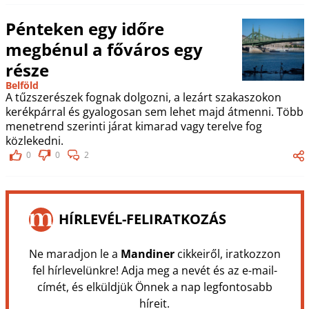
Pénteken egy időre
megbénul a főváros egy
része
Belföld
A tűzszerészek fognak dolgozni, a lezárt szakaszokon
kerékpárral és gyalogosan sem lehet majd átmenni. Több
menetrend szerinti járat kimarad vagy terelve fog
közlekedni.
0
0
2
HÍRLEVÉL-FELIRATKOZÁS
Ne maradjon le a
Mandiner
cikkeiről, iratkozzon
fel hírlevelünkre! Adja meg a nevét és az e-mail-
címét, és elküldjük Önnek a nap legfontosabb
híreit.