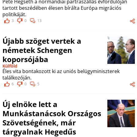
Pete Hegseth a normandiai partraszállás évfordulóján
tartott beszédében élesen bírálta Európa migrációs
politikáját.
3
0
13
Újabb szöget vertek a
németek Schengen
koporsójába
Külföld
Éles vita bontakozott ki az uniós belügyminiszterek
találkozóján.
6
0
5
Új elnöke lett a
Munkástanácsok Országos
Szövetségének, már
tárgyalnak Hegedűs