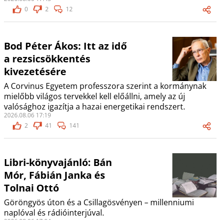
0
2
12
Bod Péter Ákos: Itt az idő
a rezsicsökkentés
kivezetésére
A Corvinus Egyetem professzora szerint a kormánynak
mielőbb világos tervekkel kell előállni, amely az új
valósághoz igazítja a hazai energetikai rendszert.
2026.08.06 17:19
2
41
141
Libri-könyvajánló: Bán
Mór, Fábián Janka és
Tolnai Ottó
Göröngyös úton és a Csillagösvényen – millenniumi
naplóval és rádióinterjúval.