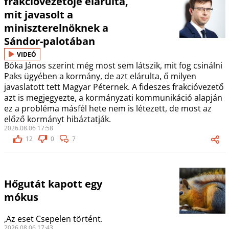
frakcióvezetője elárulta,
mit javasolt a
miniszterelnöknek a
Sándor-palotában
VIDEÓ
Bóka János szerint még most sem látszik, mit fog csinálni
Paks ügyében a kormány, de azt elárulta, ő milyen
javaslatott tett Magyar Péternek. A fideszes frakcióvezető
azt is megjegyezte, a kormányzati kommunikáció alapján
ez a probléma másfél hete nem is létezett, de most az
előző kormányt hibáztatják.
2026.08.06 17:58
12
0
7
Hőgutát kapott egy
mókus
,Az eset Csepelen történt.
2026.08.06 17:43