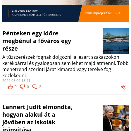
Pénteken egy időre
megbénul a főváros egy
része
A tűzszerészek fognak dolgozni, a lezárt szakaszokon
kerékpárral és gyalogosan sem lehet majd átmenni. Több
menetrend szerinti járat kimarad vagy terelve fog
közlekedni.
2026.08.06 18:51
0
0
2
Lannert Judit elmondta,
hogyan alakul át a
jövőben az iskolák
irányítása