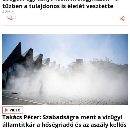
tűzben a tulajdonos is életét vesztette
4 órája
2
VIDEÓ
Takács Péter: Szabadságra ment a vízügyi
államtitkár a hőségriadó és az aszály kellős