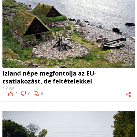
Izland népe megfontolja az EU-
csatlakozást, de feltételekkel
7 órája
2
0
8