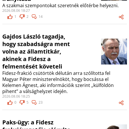
A szakmai szempontokat szeretnék előtérbe helyezni.
2026.08.06 18:27
1
2
14
Gajdos László tagadja,
hogy szabadságra ment
volna az államtitkár,
akinek a Fidesz a
felmentését követeli
Fidesz-frakció csütörtök délután arra szólította fel
Magyar Péter miniszterelnököt, hogy bocsássa el
Kelemen Ágnest, aki információik szerint „külföldön
pihent” a válsághelyzet idején.
2026.08.06 18:25
0
5
23
Paks-ügy: a Fidesz