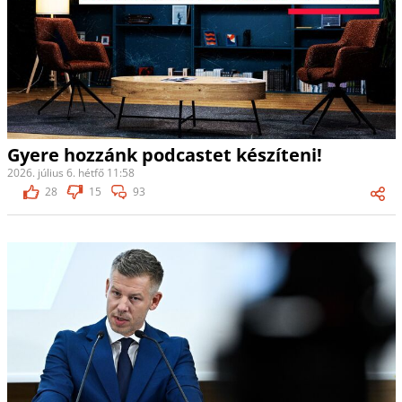
Gyere hozzánk podcastet készíteni!
2026. július 6. hétfő 11:58
28
15
93