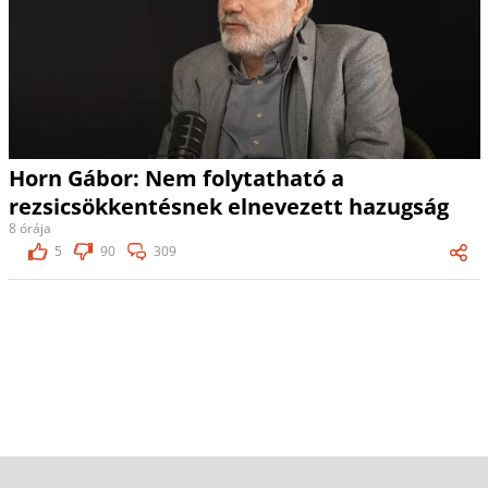
Horn Gábor: Nem folytatható a
rezsicsökkentésnek elnevezett hazugság
8 órája
5
90
309