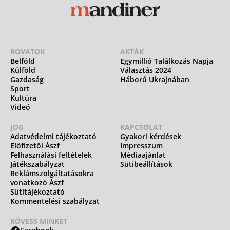
ROVATOK
AKTÁK
Belföld
Egymillió Találkozás Napja
Külföld
Választás 2024
Gazdaság
Háború Ukrajnában
Sport
Kultúra
Videó
JOG
KAPCSOLAT
Adatvédelmi tájékoztató
Gyakori kérdések
Előfizetői Ászf
Impresszum
Felhasználási feltételek
Médiaajánlat
Játékszabályzat
Sütibeállítások
Reklámszolgáltatásokra
vonatkozó Ászf
Sütitájékoztató
Kommentelési szabályzat
KÖVESS MINKET