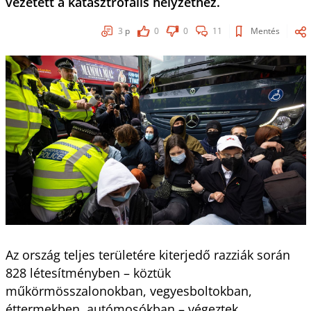
vezetett a katasztrofális helyzethez.
3
p
0
0
11
Mentés
Az ország teljes területére kiterjedő razziák során
828 létesítményben – köztük
műkörmösszalonokban, vegyesboltokban,
éttermekben, autómosókban – végeztek