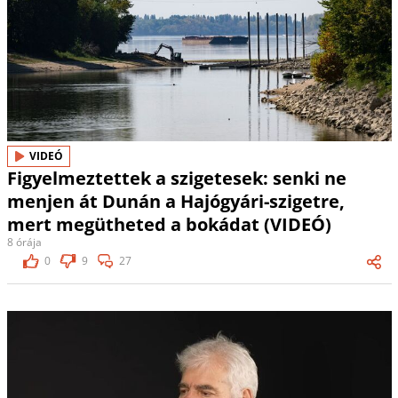
VIDEÓ
Figyelmeztettek a szigetesek: senki ne
menjen át Dunán a Hajógyári-szigetre,
mert megütheted a bokádat (VIDEÓ)
8 órája
0
9
27