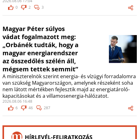
2026.08.06 17:04
0
2
3
Magyar Péter súlyos
vádat fogalmazott meg:
„Orbánék tudták, hogy a
magyar energiarendszer
az összedőlés szélén áll,
mégsem tettek semmit”
A miniszterelnök szerint energia- és vízügyi forradalomra
van szükség Magyarországon, amelynek részeként soha
nem látott mértékben fejlesztik majd az energiatároló-
kapacitásokat és a villamosenergia-hálózatot.
2026.08.06 16:48
6
46
287
HÍRLEVÉL-FELIRATKOZÁS