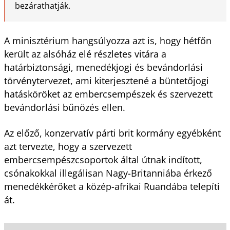
bezárathatják.
A minisztérium hangsúlyozza azt is, hogy hétfőn
került az alsóház elé részletes vitára a
határbiztonsági, menedékjogi és bevándorlási
törvénytervezet, ami kiterjesztené a büntetőjogi
hatásköröket az embercsempészek és szervezett
bevándorlási bűnözés ellen.
Az előző, konzervatív párti brit kormány egyébként
azt tervezte, hogy a szervezett
embercsempészcsoportok által útnak indított,
csónakokkal illegálisan Nagy-Britanniába érkező
menedékkérőket a közép-afrikai Ruandába telepíti
át.