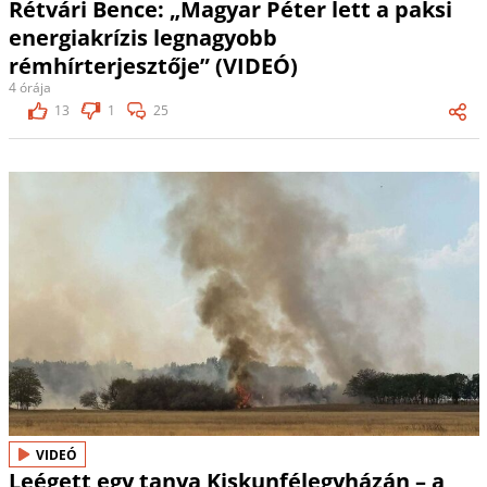
Rétvári Bence: „Magyar Péter lett a paksi
energiakrízis legnagyobb
rémhírterjesztője” (VIDEÓ)
4 órája
13
1
25
VIDEÓ
Leégett egy tanya Kiskunfélegyházán – a