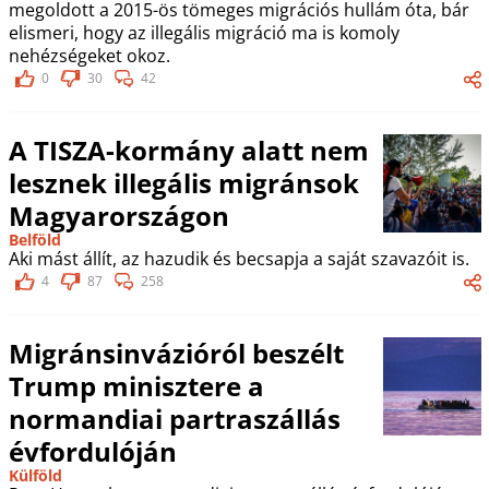
megoldott a 2015-ös tömeges migrációs hullám óta, bár
elismeri, hogy az illegális migráció ma is komoly
nehézségeket okoz.
0
30
42
A TISZA-kormány alatt nem
lesznek illegális migránsok
Magyarországon
Belföld
Aki mást állít, az hazudik és becsapja a saját szavazóit is.
4
87
258
Migránsinvázióról beszélt
Trump minisztere a
normandiai partraszállás
évfordulóján
Külföld