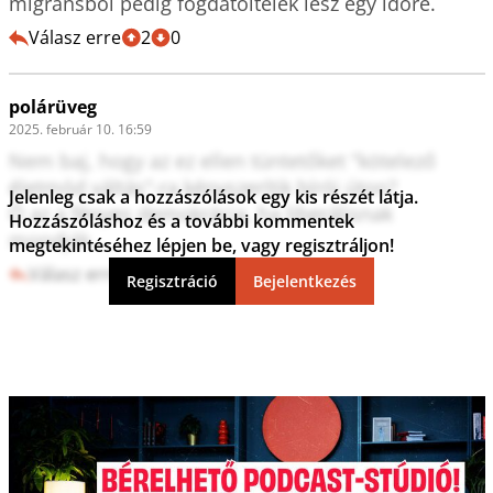
migránsból pedig fogdatöltelék lesz egy időre.
Válasz erre
2
0
polárüveg
2025. február 10. 16:59
Nem baj, hogy az ez ellen tüntetőket "kötelező 
életmód váltás"-ra kényszerítik bírói úton?

Jelenleg csak a hozzászólások egy kis részét látja.
Ó az a fényes demokrácia, ha liberálisnak 
Hozzászóláshoz és a további kommentek
mondják...
megtekintéséhez lépjen be, vagy regisztráljon!
Válasz erre
4
0
Regisztráció
Bejelentkezés