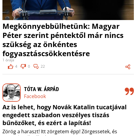
Megkönnyebbülhetünk: Magyar
Péter szerint péntektől már nincs
szükség az önkéntes
fogyasztáscsökkentésre
1 órája
4
0
22
TÓTA W. ÁRPÁD
Facebook
Az is lehet, hogy Novák Katalin tucatjával
engedett szabadon veszélyes tiszás
bűnözőket, és ezért a lapítás!
Zörög a haraszt! Itt zörgetem épp! Zörgessetek, és