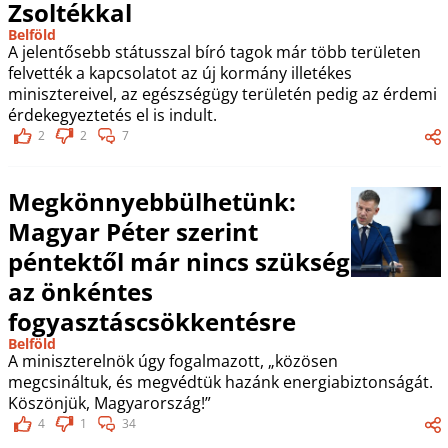
Zsoltékkal
Belföld
A jelentősebb státusszal bíró tagok már több területen
felvették a kapcsolatot az új kormány illetékes
minisztereivel, az egészségügy területén pedig az érdemi
érdekegyeztetés el is indult.
2
2
7
Megkönnyebbülhetünk:
Magyar Péter szerint
péntektől már nincs szükség
az önkéntes
fogyasztáscsökkentésre
Belföld
A miniszterelnök úgy fogalmazott, „közösen
megcsináltuk, és megvédtük hazánk energiabiztonságát.
Köszönjük, Magyarország!”
4
1
34