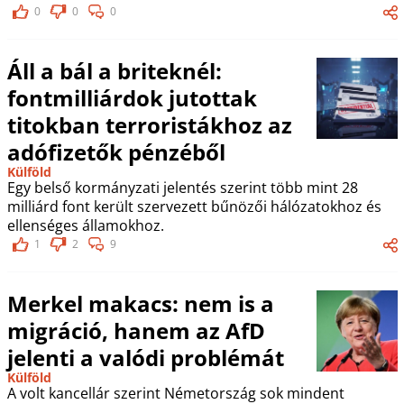
0
0
0
Áll a bál a briteknél:
fontmilliárdok jutottak
titokban terroristákhoz az
adófizetők pénzéből
Külföld
Egy belső kormányzati jelentés szerint több mint 28
milliárd font került szervezett bűnözői hálózatokhoz és
ellenséges államokhoz.
1
2
9
Merkel makacs: nem is a
migráció, hanem az AfD
jelenti a valódi problémát
Külföld
A volt kancellár szerint Németország sok mindent