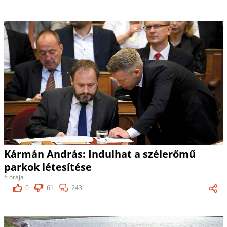
Kármán András: Indulhat a szélerőmű
parkok létesítése
6 órája
0
61
243