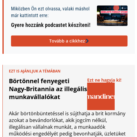
Miközben Ön ezt olvassa, valaki máshol
már kattintott erre:
Gyere hozzánk podcastet készíteni!
Tovább a cikkhez
EZT IS AJÁNLJUK A TÉMÁBAN
Börtönnel fenyegeti
Ezt ne hagyja ki!
Nagy-Britannia az illegális
munkavállalókat
Akár börtönbüntetéssel is sújthatja a brit kormány
azokat a bevándorlókat, akik jogcím nélkül,
illegálisan vállalnak munkát, a munkaadók
működési engedélyét pedig bevonhatják, üzletüket