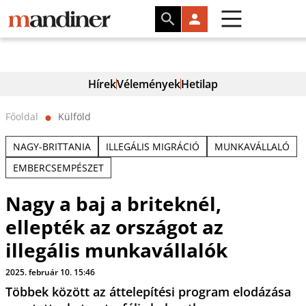
Hírek
Vélemények
Hetilap
Főoldal
Külföld
⬤
NAGY-BRITTANIA
ILLEGÁLIS MIGRÁCIÓ
MUNKAVÁLLALÓ
EMBERCSEMPÉSZET
Nagy a baj a briteknél,
ellepték az országot az
illegális munkavállalók
2025. február 10. 15:46
Többek között az áttelepítési program elodázása