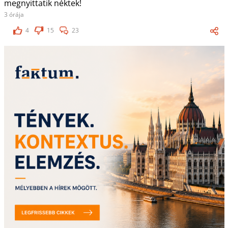
megnyittatik néktek!
3 órája
4
15
23