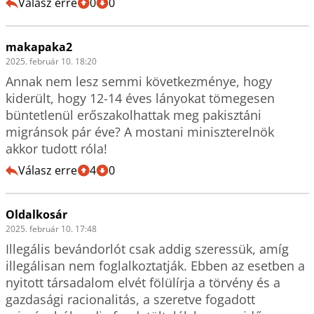
Válasz erre
0
0
makapaka2
2025. február 10. 18:20
Annak nem lesz semmi következménye, hogy 
kiderült, hogy 12-14 éves lányokat tömegesen 
büntetlenül erőszakolhattak meg pakisztáni 
migránsok pár éve? A mostani miniszterelnök 
akkor tudott róla!
Válasz erre
4
0
Oldalkosár
2025. február 10. 17:48
Illegális bevándorlót csak addig szeressük, amíg 
illegálisan nem foglalkoztatják. Ebben az esetben a 
nyitott társadalom elvét fölülírja a törvény és a 
gazdasági racionalitás, a szeretve fogadott 