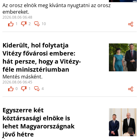
Az orosz elnök meg kívánta nyugtatni az orosz
embereket.
2026.08.06 06:48
1
2
10
Kiderült, hol folytatja
Vitézy fővárosi embere:
hát persze, hogy a Vitézy-
féle minisztériumban
Mentés másként.
2026.08.06 06:45
0
1
4
Egyszerre két
köztársasági elnöke is
lehet Magyarországnak
jövő hétre