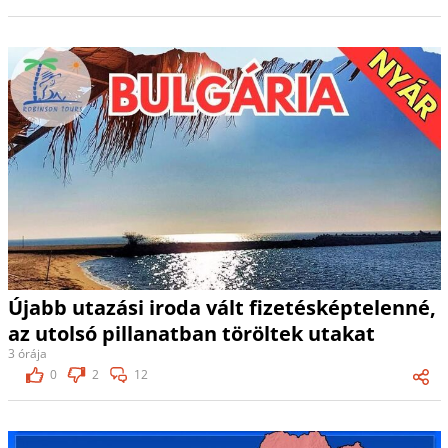
Újabb utazási iroda vált fizetésképtelenné,
az utolsó pillanatban töröltek utakat
3 órája
0
2
12