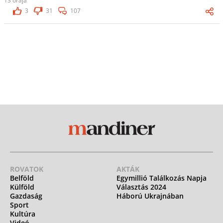
13 órája
3
31
107
ROVATOK
AKTÁK
Belföld
Egymillió Találkozás Napja
Külföld
Választás 2024
Gazdaság
Háború Ukrajnában
Sport
Kultúra
Videó