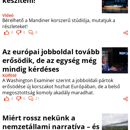
készíteni!
Videó
Bérelhető a Mandiner korszerű stúdiója, mutatjuk a
részleteket!
0
0
0
Az európai jobboldal tovább
erősödik, de az egység még
mindig kérdéses
Külföld
A Washington Examiner szerint a jobboldali pártok
erősödése új korszakot hozhat Európában, de a belső
megosztottság komoly akadály maradhat.
3
0
21
Miért rossz nekünk a
nemzetállami narratíva – és