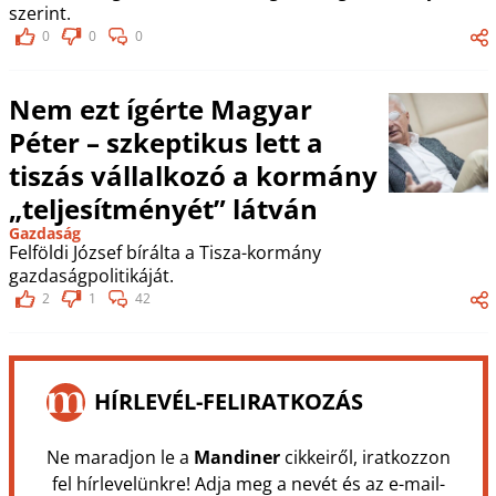
szerint.
0
0
0
Nem ezt ígérte Magyar
Péter – szkeptikus lett a
tiszás vállalkozó a kormány
„teljesítményét” látván
Gazdaság
Felföldi József bírálta a Tisza-kormány
gazdaságpolitikáját.
2
1
42
HÍRLEVÉL-FELIRATKOZÁS
Ne maradjon le a
Mandiner
cikkeiről, iratkozzon
fel hírlevelünkre! Adja meg a nevét és az e-mail-