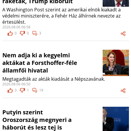
rakéták, Trump kiborult
A Washington Post szerint az amerikai elnök kiakadt a
védelmi miniszterére, a Fehér Ház álhírnek nevezte az
értesülést.
2026.08.06 06:58
0
0
3
Nem adja ki a kegyelmi
aktákat a Forsthoffer-féle
államfői hivatal
Megtagadták az akták kiadását a Népszavának.
2026.08.06 06:50
3
1
19
Putyin szerint
Oroszország megnyeri a
háborút és lesz tej is