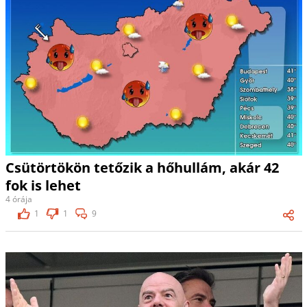
Csütörtökön tetőzik a hőhullám, akár 42
fok is lehet
4 órája
1
1
9