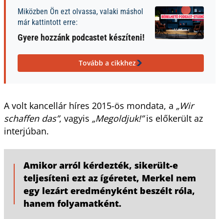
Miközben Ön ezt olvassa, valaki máshol
már kattintott erre:
Gyere hozzánk podcastet készíteni!
Tovább a cikkhez
A volt kancellár híres 2015-ös mondata, a
„Wir
schaffen das”
, vagyis
„Megoldjuk!”
is előkerült az
interjúban.
Amikor arról kérdezték, sikerült-e
teljesíteni ezt az ígéretet, Merkel nem
egy lezárt eredményként beszélt róla,
hanem folyamatként.