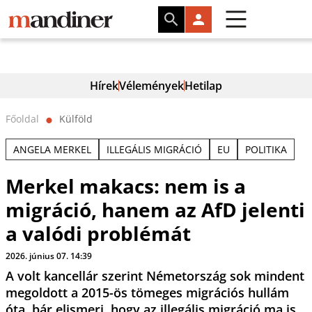
Hírek
Vélemények
Hetilap
Főoldal
Külföld
⬤
ANGELA MERKEL
ILLEGÁLIS MIGRÁCIÓ
EU
POLITIKA
Merkel makacs: nem is a
migráció, hanem az AfD jelenti
a valódi problémát
2026. június 07. 14:39
A volt kancellár szerint Németország sok mindent
megoldott a 2015-ös tömeges migrációs hullám
óta, bár elismeri, hogy az illegális migráció ma is