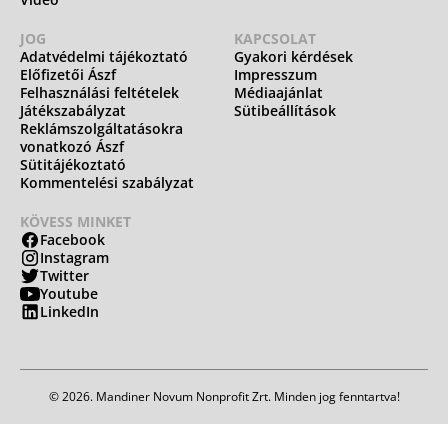
JOG
KAPCSOLAT
Adatvédelmi tájékoztató
Gyakori kérdések
Előfizetői Ászf
Impresszum
Felhasználási feltételek
Médiaajánlat
Játékszabályzat
Sütibeállítások
Reklámszolgáltatásokra
vonatkozó Ászf
Sütitájékoztató
Kommentelési szabályzat
KÖVESS MINKET
Facebook
Instagram
Twitter
Youtube
LinkedIn
© 2026. Mandiner Novum Nonprofit Zrt. Minden jog fenntartva!