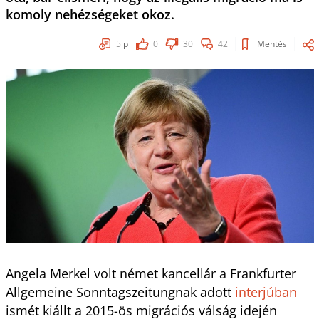
komoly nehézségeket okoz.
5
p
0
30
42
Mentés
Angela Merkel volt német kancellár a Frankfurter
Allgemeine Sonntagszeitungnak adott
interjúban
ismét kiállt a 2015-ös migrációs válság idején