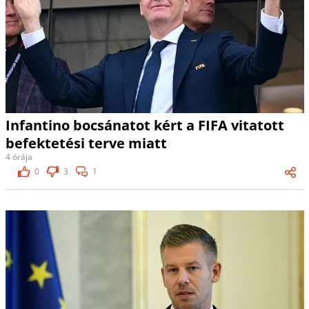
Infantino bocsánatot kért a FIFA vitatott
befektetési terve miatt
4 órája
0
3
1