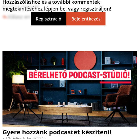
Hozzászóláshoz és a további kommentek
Európa kaputt
megtekintéséhez lépjen be, vagy regisztráljon!
Válasz erre
5
0
Regisztráció
Bejelentkezés
Gyere hozzánk podcastet készíteni!
2026. július 6. hétfő 11:58