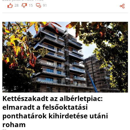
28
15
91
Kettészakadt az albérletpiac:
elmaradt a felsőoktatási
ponthatárok kihirdetése utáni
roham