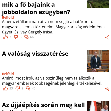
mik a fő bajaink a
jobboldalon ezügyben?
Belföld
A nemzetállami narratíva nem segíti a határon túli
magyarok, sem a történelmi Magyarország védelmének
ügyét. Szilvay Gergely írása.
7
6
66
A valóság visszatérése
Belföld
Amiről most írok, az valószínűleg nem találkozik a
magyar emberek többségének jelenlegi érzékelésével.
33
2
46
Az újjáépítés során meg kell