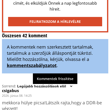
címét, és elküldjük Önnek a nap legfontosabb
híreit.
FELIRATKOZOM A HÍRLEVÉLRE
Összesen 42 komment
A kommentek nem szerkesztett tartalmak,
tartalmuk a szerzőjük álláspontját tükrözi.
Mielőtt hozzászólna, kérjük, olvassa el a
kommentszabályzatot
.
Kommentek frissítése
Sorrend:
csigabus
2026. június 08. 14:25
mekkora hülye picsa!Látszik rajta,hogy a DDR-be 
végzett!