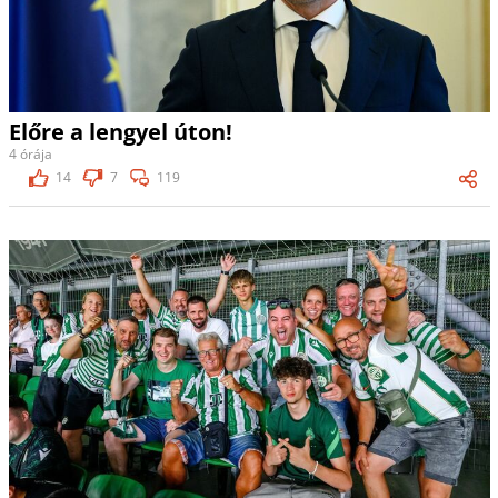
Előre a lengyel úton!
4 órája
14
7
119