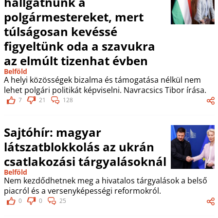
hallgatnunk a
polgármestereket, mert
túlságosan kevéssé
figyeltünk oda a szavukra
az elmúlt tizenhat évben
Belföld
A helyi közösségek bizalma és támogatása nélkül nem
lehet polgári politikát képviselni. Navracsics Tibor írása.
7
21
128
Sajtóhír: magyar
látszatblokkolás az ukrán
csatlakozási tárgyalásoknál
Belföld
Nem kezdődhetnek meg a hivatalos tárgyalások a belső
piacról és a versenyképességi reformokról.
0
0
25