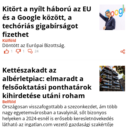
Kitört a nyílt háború az EU
és a Google között, a
techóriás gigabírságot
fizethet
Külföld
Döntött az Európai Bizottság.
1
1
24
Kettészakadt az
albérletpiac: elmaradt a
felsőoktatási ponthatárok
kihirdetése utáni roham
Belföld
Országosan visszafogottabb a szezonkezdet, ám több
nagy egyetemvárosban a tavalyinál, sőt bizonyos
helyeken a 2024-esnél is erősebb keresletnövekedés
látható az ingatlan.com vezető gazdasági szakértője