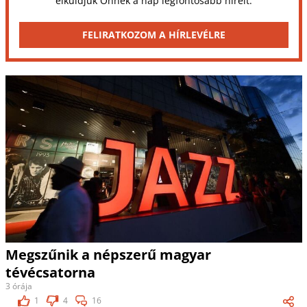
elküldjük Önnek a nap legfontosabb híreit.
FELIRATKOZOM A HÍRLEVÉLRE
Megszűnik a népszerű magyar
tévécsatorna
3 órája
1
4
16