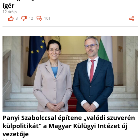
ígér
12 órája
3
12
101
Panyi Szabolccsal építene „valódi szuverén
külpolitikát” a Magyar Külügyi Intézet új
vezetője