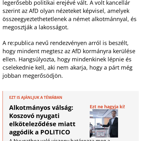
legerősebb politikai erejévé vált. A volt kancellár
szerint az AfD olyan nézeteket képvisel, amelyek
összeegyeztethetetlenek a német alkotmánnyal, és
megosztják a lakosságot.
A re:publica nevű rendezvényen arról is beszélt,
hogy mindent megtesz az AfD kormányra kerülése
ellen. Hangsúlyozta, hogy mindenkinek lépnie és
cselekednie kell, aki nem akarja, hogy a párt még
jobban megerősödjön.
EZT IS AJÁNLJUK A TÉMÁBAN
Alkotmányos válság:
Ezt ne hagyja ki!
Koszovó nyugati
elköteleződése miatt
aggódik a POLITICO
A Nyugathoz való viszony határozza meg a