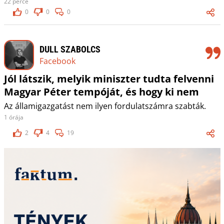
22 perce
0
0
0
DULL SZABOLCS
Facebook
Jól látszik, melyik miniszter tudta felvenni
Magyar Péter tempóját, és hogy ki nem
Az államigazgatást nem ilyen fordulatszámra szabták.
1 órája
2
4
19