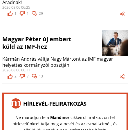
Áradnak!
2026.08.06 06:25
1
1
29
Magyar Péter új embert
küld az IMF-hez
Kármán András váltja Nagy Mártont az IMF magyar
helyettes kormányzói posztján.
2026.08.06 06:11
2
7
13
HÍRLEVÉL-FELIRATKOZÁS
Ne maradjon le a
Mandiner
cikkeiről, iratkozzon fel
hírlevelünkre! Adja meg a nevét és az e-mail-címét, és