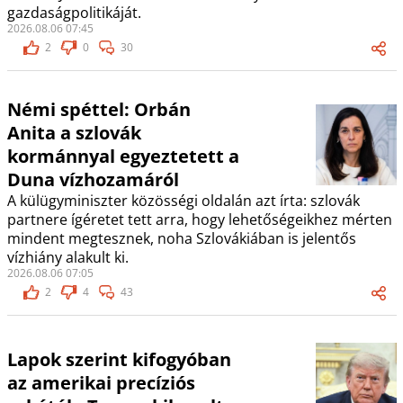
gazdaságpolitikáját.
2026.08.06 07:45
2
0
30
Némi spéttel: Orbán
Anita a szlovák
kormánnyal egyeztetett a
Duna vízhozamáról
A külügyminiszter közösségi oldalán azt írta: szlovák
partnere ígéretet tett arra, hogy lehetőségeikhez mérten
mindent megtesznek, noha Szlovákiában is jelentős
vízhiány alakult ki.
2026.08.06 07:05
2
4
43
Lapok szerint kifogyóban
az amerikai precíziós