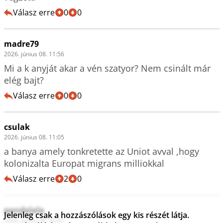
Válasz erre
0
0
madre79
2026. június 08. 11:56
Mi a k anyját akar a vén szatyor? Nem csinált már 
elég bajt?
Válasz erre
0
0
csulak
2026. június 08. 11:05
a banya amely tonkretette az Uniot avval ,hogy 
kolonizalta Europat migrans milliokkal
Válasz erre
2
0
pandalala
Jelenleg csak a hozzászólások egy kis részét látja.
2026. június 08. 03:47