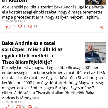
Az ellenzéki politikus szerint Baka András úgy foglalhatja
el a köztársasági elnöki széket, hogy ő maga teremtette
meg a precedenst arra, hogy az ilyen helyzet illegitim.
2026.08.08 13:48
16
8
91
Baka András és a tatai
sortűzper: miért állt ki az
egyik elítélt mellett a
Tisza államfőjelöltje?
Korbely Jánost a magyar Legfelsőbb Bíróság 2001-ben
emberiesség elleni bűncselekmény miatt ítélte el az 1956-
os tatai sortűz miatt. Az ügy ezt követően Strasbourgba
került, ahol 2008-ban úgy döntöttek, hogy Magyarország
megsértette az Emberi Jogok Európai Egyezmény 7.
cikkét. A döntést a Tisza által államfőnek jelölt Baka
András is támogatta.
2026.08.08 13:30
2
52
371