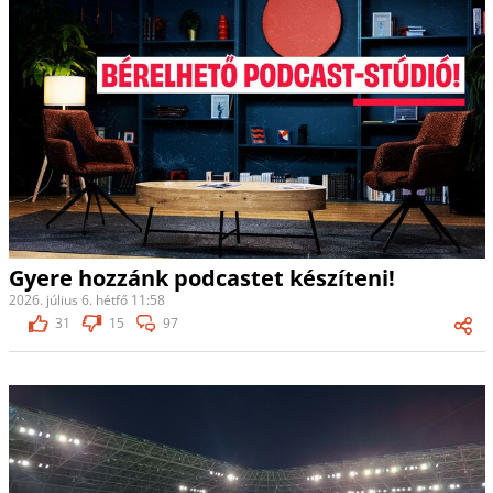
Gyere hozzánk podcastet készíteni!
2026. július 6. hétfő 11:58
31
15
97