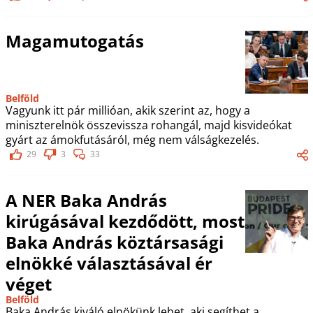
Magamutogatás
Belföld
Vagyunk itt pár millióan, akik szerint az, hogy a
miniszterelnök összevissza rohangál, majd kisvideókat
gyárt az ámokfutásáról, még nem válságkezelés.
29
3
33
A NER Baka András
kirúgásával kezdődött, most
Baka András köztársasági
elnökké választásával ér
véget
Belföld
Baka András kiváló elnökünk lehet, aki segíthet a