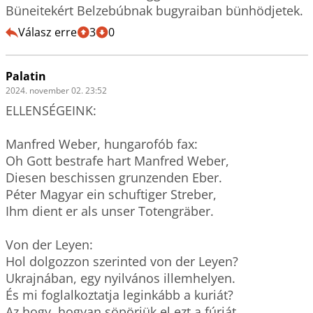
Büneitekért Belzebúbnak bugyraiban bünhödjetek.
Válasz erre
3
0
Palatin
2024. november 02. 23:52
ELLENSÉGEINK:

Manfred Weber, hungarofób fax:

Oh Gott bestrafe hart Manfred Weber, 

Diesen beschissen grunzenden Eber.

Péter Magyar ein schuftiger Streber,

Ihm dient er als unser Totengräber.

Von der Leyen: 

Hol dolgozzon szerinted von der Leyen?

Ukrajnában, egy nyilvános illemhelyen. 

És mi foglalkoztatja leginkább a kuriát?

Az hogy, hogyan söpörjük el ezt a fúriát. 
