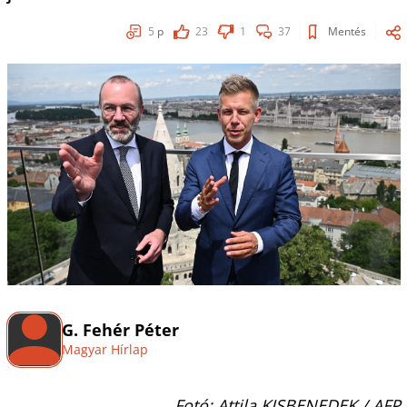
5
p
23
1
37
Mentés
G. Fehér Péter
Magyar Hírlap
Fotó: Attila KISBENEDEK / AFP