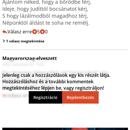
Ajánlom néked, hogy a bőrödbe férj, 

Ideje, hogy Judíttól bocsánatot kérj,

S hogy lázálmodból magadhoz térj,

Népünktöl áldást te soha ne remélj.
Válasz erre
5
0
1 válasz megtekintése
Magyarorszag-elveszett
2024. november 02. 19:02
Egy közepes képességű ad "tanácsokat" egy 
Jelenleg csak a hozzászólások egy kis részét látja.
magyar géniusznak?

Hozzászóláshoz és a további kommentek
No fene, ezt is eltűri?
megtekintéséhez lépjen be, vagy regisztráljon!
Válasz erre
8
0
Regisztráció
Bejelentkezés