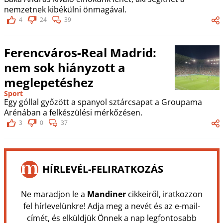
nemzetnek kibékülni önmagával.
4
24
39
Ferencváros-Real Madrid:
nem sok hiányzott a
meglepetéshez
Sport
Egy góllal győzött a spanyol sztárcsapat a Groupama
Arénában a felkészülési mérkőzésen.
3
0
37
HÍRLEVÉL-FELIRATKOZÁS
Ne maradjon le a
Mandiner
cikkeiről, iratkozzon
fel hírlevelünkre! Adja meg a nevét és az e-mail-
címét, és elküldjük Önnek a nap legfontosabb