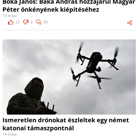
Bóka János: Baka András hozzájárul Magyar
Péter önkényének kiépítéséhez
13 órája
22
3
56
Ismeretlen drónokat észleltek egy német
katonai támaszpontnál
14 órája