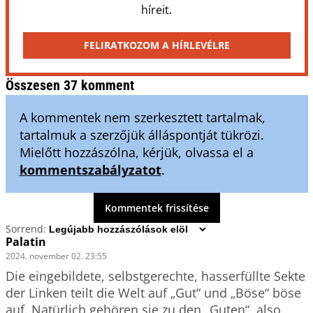
híreit.
FELIRATKOZOM A HÍRLEVÉLRE
Összesen 37 komment
A kommentek nem szerkesztett tartalmak,
tartalmuk a szerzőjük álláspontját tükrözi.
Mielőtt hozzászólna, kérjük, olvassa el a
kommentszabályzatot
.
Kommentek frissítése
Sorrend:
Palatin
2024. november 02. 23:55
Die eingebildete, selbstgerechte, hasserfüllte Sekte 
der Linken teilt die Welt auf „Gut“ und „Böse“ böse 
auf. Natürlich gehören sie zu den „Guten“, also 