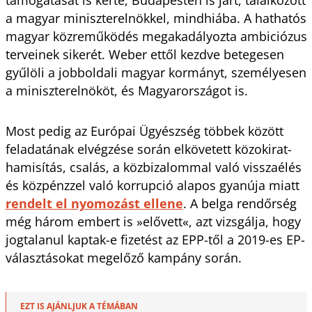
a magyar miniszterelnökkel, mindhiába. A hathatós
magyar közreműködés megakadályozta ambiciózus
terveinek sikerét. Weber ettől kezdve betegesen
gyűlöli a jobboldali magyar kormányt, személyesen
a miniszterelnököt, és Magyarországot is.
Most pedig az Európai Ügyészség többek között
feladatának elvégzése során elkövetett közokirat-
hamisítás, csalás, a közbizalommal való visszaélés
és közpénzzel való korrupció alapos gyanúja miatt
rendelt el nyomozást ellene
. A belga rendőrség
még három embert is »elővett«, azt vizsgálja, hogy
jogtalanul kaptak-e fizetést az EPP-től a 2019-es EP-
választásokat megelőző kampány során.
EZT IS AJÁNLJUK A TÉMÁBAN