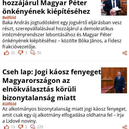
hozzájárul Magyar Péter
önkényének kiépítéséhez
Belföld
Baka András jogtudósként egy jogsértő eljárásban vesz
részt, szerepvállalásával hozzájárul a demokratikus
intézményrendszer lebontásához és Magyar Péter
önkényének kiépítéséhez – közölte Bóka János, a Fidesz
frakcióvezetője.
22
3
56
Cseh lap: Jogi káosz fenyeget
Magyarországon az
elnökválasztás körüli
bizonytalanság miatt
Külföld
Az alkotmányos bizonytalanság miatt jogi káosz fenyeget,
amit csak egy új alkotmány elfogadása oldhatna fel – írja
a Lidové noviny.
13
3
229