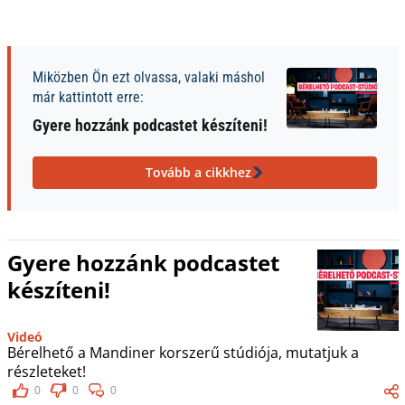
Miközben Ön ezt olvassa, valaki máshol
már kattintott erre:
Gyere hozzánk podcastet készíteni!
Tovább a cikkhez
Gyere hozzánk podcastet
készíteni!
Videó
Bérelhető a Mandiner korszerű stúdiója, mutatjuk a
részleteket!
0
0
0