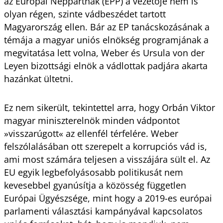
az Európai Néppártnak (EPP) a vezetője nem is
olyan régen, szinte vádbeszédet tartott
Magyarország ellen. Bár az EP tanácskozásának a
témája a magyar uniós elnökség programjának a
megvitatása lett volna, Weber és Ursula von der
Leyen bizottsági elnök a vádlottak padjára akarta
hazánkat ültetni.
Ez nem sikerült, tekintettel arra, hogy Orbán Viktor
magyar miniszterelnök minden vádpontot
»visszarúgott« az ellenfél térfelére. Weber
felszólalásában ott szerepelt a korrupciós vád is,
ami most számára teljesen a visszájára sült el. Az
EU egyik legbefolyásosabb politikusát nem
kevesebbel gyanúsítja a közösség független
Európai Ügyészsége, mint hogy a 2019-es európai
parlamenti választási kampányával kapcsolatos