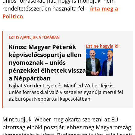
uniós forrásokat, hát, hogy is mondjuk, nem
rendeltetésszerűen használta fel –
írta meg a
Politico
.
EZT IS AJÁNLJUK A TÉMÁBAN
Kínos: Magyar Péterék
Ezt ne hagyja ki!
képviselőcsoportja ellen
nyomoznak – uniós
pénzekkel élhettek vissza
a Néppártban
Fájhat Von der Leyen és Manfred Weber feje is,
uniós forrásokkal való visszaélés gyanúja merül fel
az Európai Néppárttal kapcsolatban.
Mint tudjuk, Weber meg akarta szerezni az EU-
bizottság elnöki posztját, ehhez még Magyarország
támogatását is kérte, Budapesten is járt, találkozott