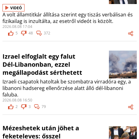
VIDEÓ
A volt államtitkár állítása szerint egy tiszás verbálisan és
fizikailag is inzultálta, az esetről videót is közölt.
2026.08.08 17:04
5
48
372
Izrael elfoglalt egy falut
Dél-Libanonban, ezzel
megállapodást sérthetett
Izraeli csapatok hatoltak be szombatra virradóra egy, a
libanoni hadsereg ellenőrzése alatt álló dél-libanoni
faluba.
2026.08.08 16:50
2
3
79
Mézeshetek után jöhet a
feketeleves: ősszel