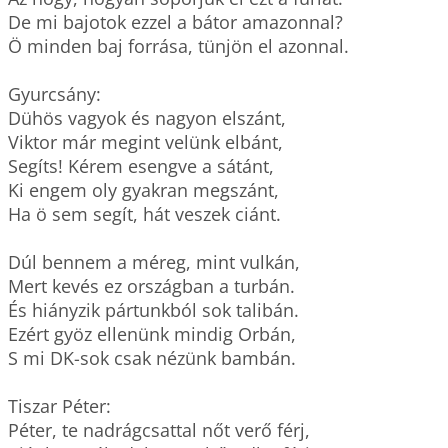
De mi bajotok ezzel a bátor amazonnal?

Ö minden baj forrása, tünjön el azonnal.

Gyurcsány:

Dühös vagyok és nagyon elszánt,

Viktor már megint velünk elbánt,

Segíts! Kérem esengve a sátánt,

Ki engem oly gyakran megszánt,

Ha ö sem segít, hát veszek ciánt.   

Dúl bennem a méreg, mint vulkán,

Mert kevés ez országban a turbán.

És hiányzik pártunkból sok talibán.

Ezért gyöz ellenünk mindig Orbán,

S mi DK-sok csak nézünk bambán.

Tiszar Péter:

Péter, te nadrágcsattal nőt verő férj,  
