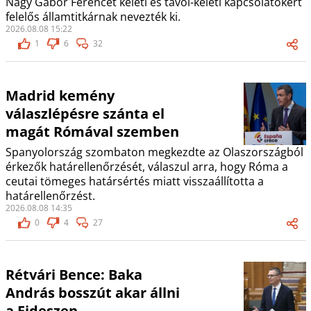
Nagy Gábor Ferencet keleti és távol-keleti kapcsolatokért
felelős államtitkárnak nevezték ki.
2026.08.08 15:22
1
6
32
Madrid kemény
válaszlépésre szánta el
magát Rómával szemben
Spanyolország szombaton megkezdte az Olaszországból
érkezők határellenőrzését, válaszul arra, hogy Róma a
ceutai tömeges határsértés miatt visszaállította a
határellenőrzést.
2026.08.08 14:35
0
4
27
Rétvári Bence: Baka
András bosszút akar állni
a Fideszen