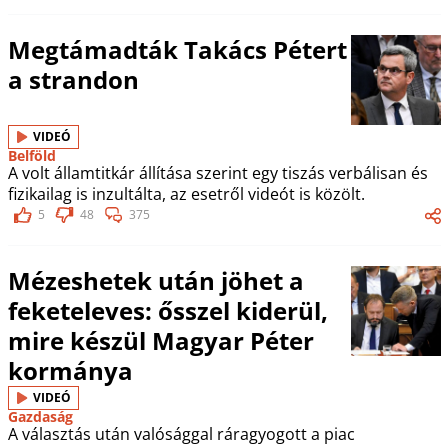
Megtámadták Takács Pétert
a strandon
VIDEÓ
Belföld
A volt államtitkár állítása szerint egy tiszás verbálisan és
fizikailag is inzultálta, az esetről videót is közölt.
5
48
375
Mézeshetek után jöhet a
feketeleves: ősszel kiderül,
mire készül Magyar Péter
kormánya
VIDEÓ
Gazdaság
A választás után valósággal ráragyogott a piac