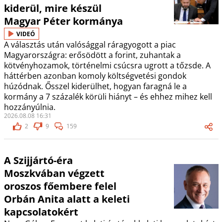
kiderül, mire készül
Magyar Péter kormánya
VIDEÓ
A választás után valósággal ráragyogott a piac
Magyarországra: erősödött a forint, zuhantak a
kötvényhozamok, történelmi csúcsra ugrott a tőzsde. A
háttérben azonban komoly költségvetési gondok
húzódnak. Ősszel kiderülhet, hogyan faragná le a
kormány a 7 százalék körüli hiányt – és ehhez mihez kell
hozzányúlnia.
2026.08.08 16:31
2
9
159
A Szijjártó-éra
Moszkvában végzett
oroszos főembere felel
Orbán Anita alatt a keleti
kapcsolatokért