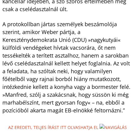
kancellár idejében, a szó szoros értelmében még
csak a cselédasztalnál ült.
A protokollban jártas személyek beszámolója
szerint, amikor Weber pártja, a
Kereszténydemokrata Unió (CDU) »nagykutyái«
külföldi vendégeket hívtak vacsorára, őt nem
tessékelték a terített asztalhoz, hanem a sarokban
lévő cselédasztalnál kellett helyet foglalnia. Az volt
a feladata, ha szóltak neki, hogy valamilyen
főételből vagy rajnai borból hiány mutatkozott,
intézkednie kellett a konyha vagy a bormester felé.
»Manfred, szólj a szakácsnak, hogy süssön ki még
marhabélszínt, mert gyorsan fogy« – na, ebből a
pozícióból akarta magát EB-elnökké feltornázni.”
AZ EREDETI, TELJES ÍRÁST ITT OLVASHATJA EL