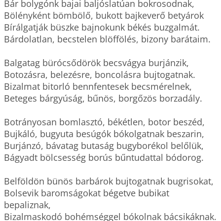
Bár bolygónk bajai baljóslatúan bokrosodnak,

Bölényként bömbölő, bukott bajkeverő betyárok

Bírálgatják büszke bajnokunk békés buzgalmát.

Bárdolatlan, becstelen blöffölés, bizony barátaim.

Balgatag bürócsődörök becsvágya burjánzik,

Botozásra, belezésre, boncolásra bujtogatnak.

Bizalmat bitorló bennfentesek becsmérelnek,

Beteges bárgyúság, bűnös, borgőzös borzadály.

Botrányosan bomlasztó, békétlen, botor beszéd,

Bujkáló, bugyuta besúgók bókolgatnak beszarin,

Burjánzó, bávatag butaság bugyborékol belőlük,

Bágyadt bölcsesség borús bűntudattal bódorog.

Belföldön bünös barbárok bujtogatnak bugrisokat,

Bolsevik baromságokat bégetve bubikat 
bepaliznak,  

Bizalmaskodó bohémséggel bókolnak bácsikáknak.  
