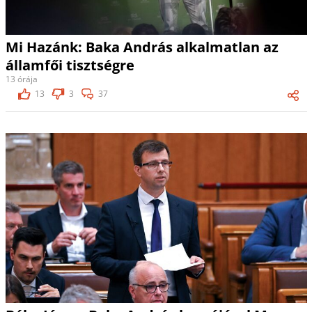
Mi Hazánk: Baka András alkalmatlan az
államfői tisztségre
13 órája
13
3
37