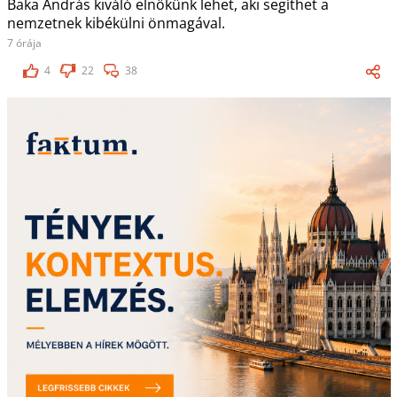
Baka András kiváló elnökünk lehet, aki segíthet a
nemzetnek kibékülni önmagával.
7 órája
4
22
38