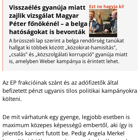
Visszaélés gyanúja miatt
Ezt ne hagyja ki!
zajlik vizsgálat Magyar
Péter főnökénél – a belga
hatóságokat is bevonták
A brüsszeli lap szerint a belga rendőrség tanúkat
hallgat ki többek között „közokirat-hamisítás”,
„csalás” és „közszolgálati korrupció” gyanúja miatt
is, amelyben Weber kampánya is érintett lehet.
Az EP frakcióinak szánt és az adófizetők által
befizetett pénzt ugyanis tilos politikai kampányokra
költeni.
De mit várhatunk egy gyenge, legjobb esetben is
maximum közepes képességű embertől, aki így is
jelentős karriert futott be. Pedig Angela Merkel