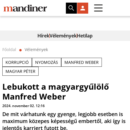
Hírek
Vélemények
Hetilap
Főoldal
Vélemények
⬤
KORRUPCIÓ
NYOMOZÁS
MANFRED WEBER
MAGYAR PÉTER
Lebukott a magyargyűlölő
Manfred Weber
2024. november 02. 12:16
De mit várhatunk egy gyenge, legjobb esetben is
maximum közepes képességű embertől, aki így is
jelentős karriert futott be.