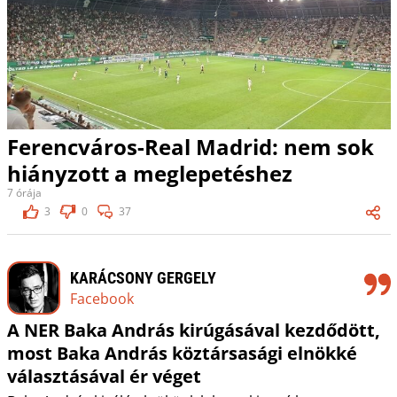
Ferencváros-Real Madrid: nem sok
hiányzott a meglepetéshez
7 órája
3
0
37
KARÁCSONY GERGELY
Facebook
A NER Baka András kirúgásával kezdődött,
most Baka András köztársasági elnökké
választásával ér véget