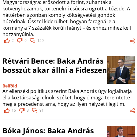
Magyarországra: erősödött a forint, zuhantak a
kötvényhozamok, történelmi csúcsra ugrott a tőzsde. A
háttérben azonban komoly költségvetési gondok
húzódnak. Ősszel kiderülhet, hogyan faragná le a
kormány a 7 százalék körüli hiányt – és ehhez mihez kell
hozzányúlnia.
2
9
159
Rétvári Bence: Baka András
bosszút akar állni a Fideszen
Belföld
Az ellenzéki politikus szerint Baka András úgy foglalhatja
el a köztársasági elnöki széket, hogy ő maga teremtette
meg a precedenst arra, hogy az ilyen helyzet illegitim.
16
8
91
Bóka János: Baka András