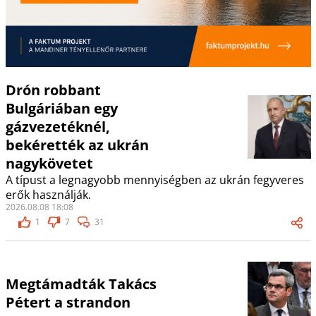
Drón robbant
Bulgáriában egy
gázvezetéknél,
bekérették az ukrán
nagykövetet
A típust a legnagyobb mennyiségben az ukrán fegyveres
erők használják.
2026.08.08 18:08
1
7
31
Megtámadták Takács
Pétert a strandon