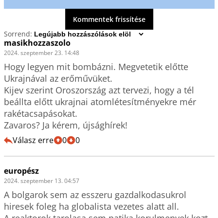
Kommentek frissítése
Sorrend:
masikhozzaszolo
2024. szeptember 23. 14:48
Hogy legyen mit bombázni. Megvetetik előtte 
Ukrajnával az erőművüket.

Kijev szerint Oroszország azt tervezi, hogy a tél 
beállta előtt ukrajnai atomlétesítményekre mér 
rakétacsapásokat.

Zavaros? Ja kérem, újsághírek!
Válasz erre
0
0
europész
2024. szeptember 13. 04:57
A bolgarok sem az esszeru gazdalkodasukrol 
hiresek foleg ha globalista vezetes alatt all.

A reaktorok tarolasa sem patika korulmenyek kozt 