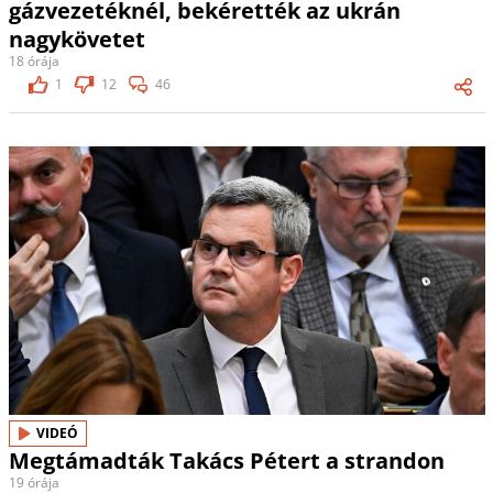
gázvezetéknél, bekérették az ukrán
nagykövetet
18 órája
1
12
46
VIDEÓ
Megtámadták Takács Pétert a strandon
19 órája