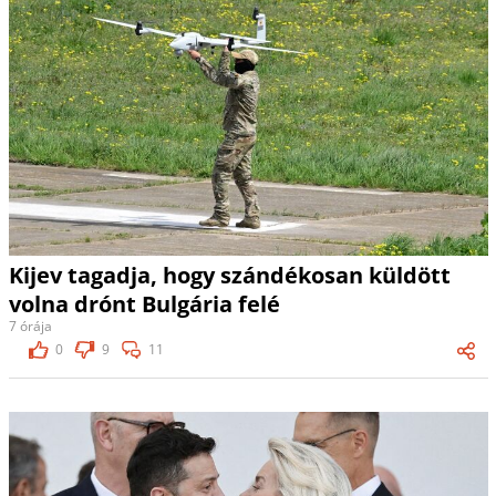
Kijev tagadja, hogy szándékosan küldött
volna drónt Bulgária felé
7 órája
0
9
11