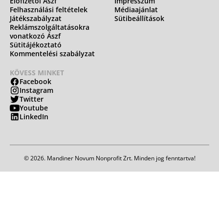
Előfizetői Ászf
Impresszum
Felhasználási feltételek
Médiaajánlat
Játékszabályzat
Sütibeállítások
Reklámszolgáltatásokra
vonatkozó Ászf
Sütitájékoztató
Kommentelési szabályzat
KÖVESS MINKET
Facebook
Instagram
Twitter
Youtube
LinkedIn
© 2026. Mandiner Novum Nonprofit Zrt. Minden jog fenntartva!