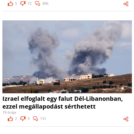
5
72
496
Izrael elfoglalt egy falut Dél-Libanonban,
ezzel megállapodást sérthetett
19 órája
2
3
131