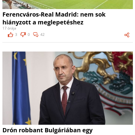
Ferencváros-Real Madrid: nem sok
hiányzott a meglepetéshez
17 órája
3
0
42
Drón robbant Bulgáriában egy