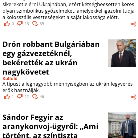
sikereket elérni Ukrajnában, ezért kétségbeesetten keres
olyan szimbolikus győzelmeket, amelyekkel igazolni tudja
a kolosszális veszteségeket a saját lakossága előtt.
0
13
39
Drón robbant Bulgáriában
egy gázvezetéknél,
bekérették az ukrán
nagykövetet
Külföld
A típust a legnagyobb mennyiségben az ukrán fegyveres
erők használják.
1
12
46
Sándor Fegyir az
aranykonvoj-ügyről: „Ami
történt, az színtiszta