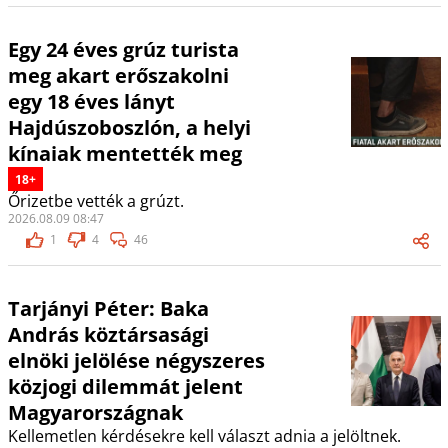
Egy 24 éves grúz turista
meg akart erőszakolni
egy 18 éves lányt
Hajdúszoboszlón, a helyi
kínaiak mentették meg
18+
Őrizetbe vették a grúzt.
2026.08.09 08:47
1
4
46
Tarjányi Péter: Baka
András köztársasági
elnöki jelölése négyszeres
közjogi dilemmát jelent
Magyarországnak
Kellemetlen kérdésekre kell választ adnia a jelöltnek.