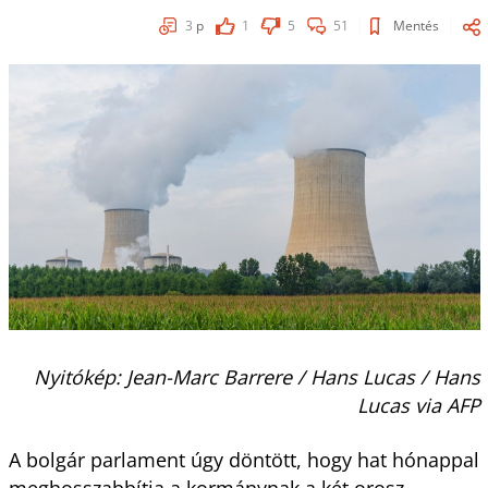
3
p
1
5
51
Mentés
Nyitókép: Jean-Marc Barrere / Hans Lucas / Hans
Lucas via AFP
A bolgár parlament úgy döntött, hogy hat hónappal
meghosszabbítja a kormánynak a két orosz