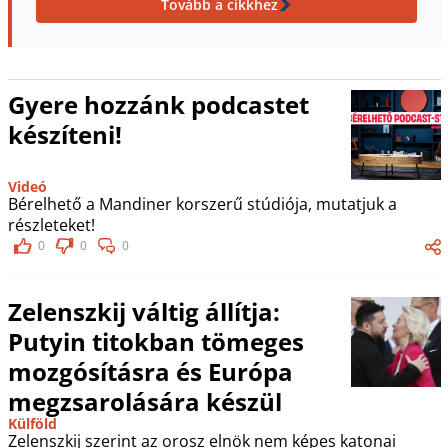
Tovább a cikkhez
Gyere hozzánk podcastet
készíteni!
Videó
Bérelhető a Mandiner korszerű stúdiója, mutatjuk a
részleteket!
0
0
0
Zelenszkij váltig állítja:
Putyin titokban tömeges
mozgósításra és Európa
megzsarolására készül
Külföld
Zelenszkij szerint az orosz elnök nem képes katonai