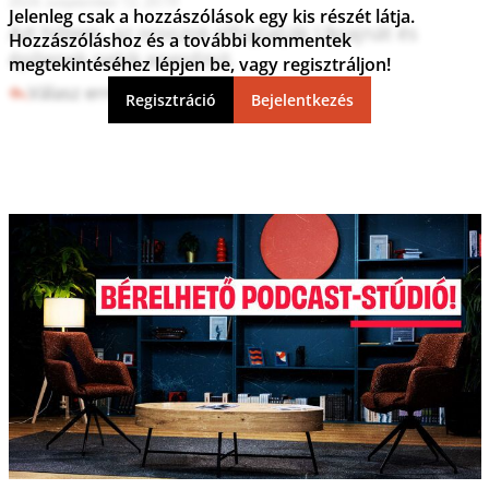
2024. szeptember 12. 20:19
Jelenleg csak a hozzászólások egy kis részét látja.
Azt hittem, az oroszok elfoglalják Ukrajnát és 
Hozzászóláshoz és a további kommentek
építenek nekik enerdzsit.
megtekintéséhez lépjen be, vagy regisztráljon!
Válasz erre
2
0
Regisztráció
Bejelentkezés