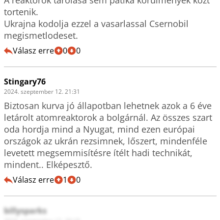
tortenik.

Ukrajna kodolja ezzel a vasarlassal Csernobil 
megismetlodeset.
Válasz erre
0
0
Stingary76
2024. szeptember 12. 21:31
Biztosan kurva jó állapotban lehetnek azok a 6 éve 
letárolt atomreaktorok a bolgárnál. Az összes szart 
oda hordja mind a Nyugat, mind ezen európai 
országok az ukrán rezsimnek, lőszert, mindenféle 
levetett megsemmisítésre ítélt hadi technikát, 
mindent.. Elképesztő. 
Válasz erre
1
0
billysparks