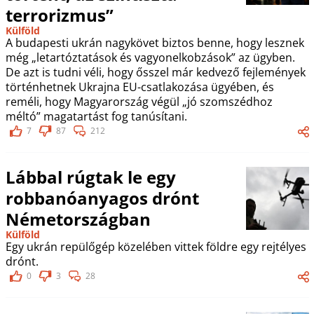
terrorizmus”
Külföld
A budapesti ukrán nagykövet biztos benne, hogy lesznek
még „letartóztatások és vagyonelkobzások” az ügyben.
De azt is tudni véli, hogy ősszel már kedvező fejlemények
történhetnek Ukrajna EU-csatlakozása ügyében, és
reméli, hogy Magyarország végül „jó szomszédhoz
méltó” magatartást fog tanúsítani.
7
87
212
Lábbal rúgtak le egy
robbanóanyagos drónt
Németországban
Külföld
Egy ukrán repülőgép közelében vittek földre egy rejtélyes
drónt.
0
3
28