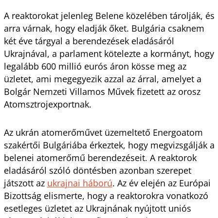
A reaktorokat jelenleg Belene közelében tárolják, és
arra várnak, hogy eladják őket. Bulgária csaknem
két éve tárgyal a berendezések eladásáról
Ukrajnával, a parlament kötelezte a kormányt, hogy
legalább 600 millió eurós áron kösse meg az
üzletet, ami megegyezik azzal az árral, amelyet a
Bolgár Nemzeti Villamos Művek fizetett az orosz
Atomsztrojexportnak.
Az ukrán atomerőművet üzemeltető Energoatom
szakértői Bulgáriába érkeztek, hogy megvizsgálják a
belenei atomerőmű berendezéseit. A reaktorok
eladásáról szóló döntésben azonban szerepet
játszott az
ukrajnai háború
. Az év elején az Európai
Bizottság elismerte, hogy a reaktorokra vonatkozó
esetleges üzletet az Ukrajnának nyújtott uniós