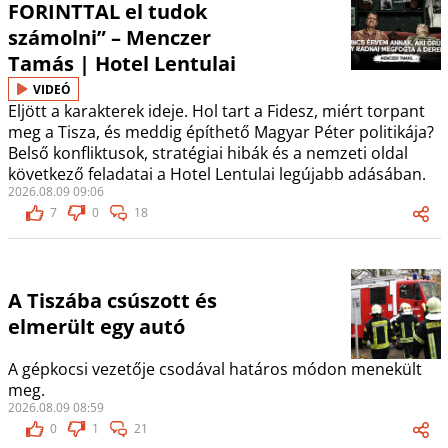
FORINTTAL el tudok
számolni” – Menczer
Tamás | Hotel Lentulai
VIDEÓ
Eljött a karakterek ideje. Hol tart a Fidesz, miért torpant
meg a Tisza, és meddig építhető Magyar Péter politikája?
Belső konfliktusok, stratégiai hibák és a nemzeti oldal
következő feladatai a Hotel Lentulai legújabb adásában.
2026.08.09 09:06
7
0
18
A Tiszába csúszott és
elmerült egy autó
A gépkocsi vezetője csodával határos módon menekült
meg.
2026.08.09 08:59
0
1
21