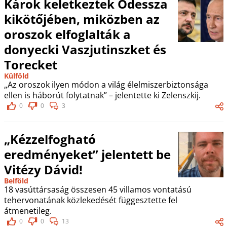
Károk keletkeztek Odessza
kikötőjében, miközben az
oroszok elfoglalták a
donyecki Vaszjutinszket és
Torecket
Külföld
„Az oroszok ilyen módon a világ élelmiszerbiztonsága
ellen is háborút folytatnak” – jelentette ki Zelenszkij.
0
0
3
„Kézzelfogható
eredményeket” jelentett be
Vitézy Dávid!
Belföld
18 vasúttársaság összesen 45 villamos vontatású
tehervonatának közlekedését függesztette fel
átmenetileg.
0
0
13