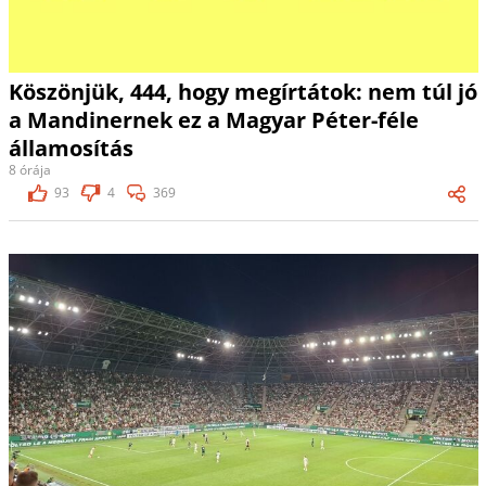
Köszönjük, 444, hogy megírtátok: nem túl jó
a Mandinernek ez a Magyar Péter-féle
államosítás
8 órája
93
4
369