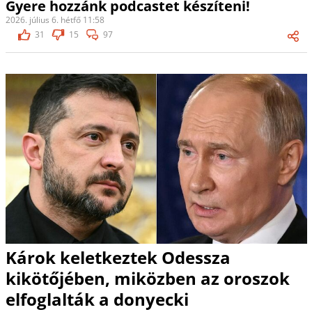
Gyere hozzánk podcastet készíteni!
2026. július 6. hétfő 11:58
31
15
97
Károk keletkeztek Odessza
kikötőjében, miközben az oroszok
elfoglalták a donyecki