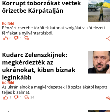
Korrupt toborzókat vettek
őrizetbe Kárpátalján
Külföld
Pénzért cserébe töröltek katonai szolgálatra kötelezett
férfiakat a nyilvántartásból.
0
1
5
Kudarc Zelenszkijnek:
megkérdezték az
ukránokat, kiben bíznak
leginkább
Külföld
Az ukrán elnök a megkérdezettek 18 százalékától kapott
teljes bizalmat.
1
1
34