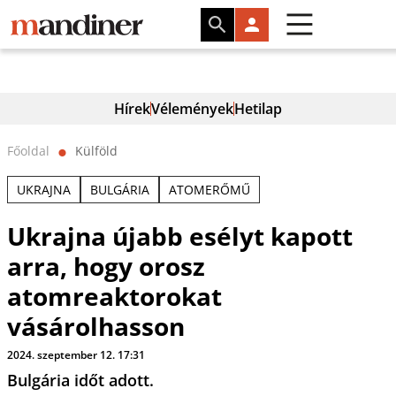
Hírek
Vélemények
Hetilap
Főoldal
Külföld
⬤
UKRAJNA
BULGÁRIA
ATOMERŐMŰ
Ukrajna újabb esélyt kapott
arra, hogy orosz
atomreaktorokat
vásárolhasson
2024. szeptember 12. 17:31
Bulgária időt adott.