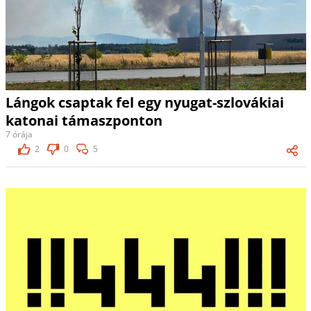
Lángok csaptak fel egy nyugat-szlovákiai
katonai támaszponton
7 órája
2
0
5