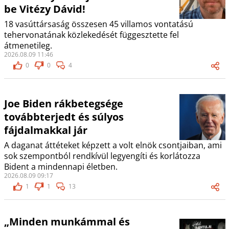
be Vitézy Dávid!
18 vasúttársaság összesen 45 villamos vontatású
tehervonatának közlekedését függesztette fel
átmenetileg.
2026.08.09 11:46
0
0
4
Joe Biden rákbetegsége
továbbterjedt és súlyos
fájdalmakkal jár
A daganat áttéteket képzett a volt elnök csontjaiban, ami
sok szempontból rendkívül legyengíti és korlátozza
Bident a mindennapi életben.
2026.08.09 09:17
1
1
13
„Minden munkámmal és