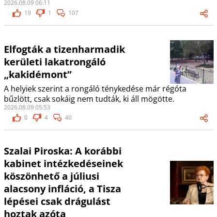
2026.08.09 06:11
19
1
107
Elfogták a tizenharmadik
kerületi lakatrongáló
„kakidémont”
A helyiek szerint a rongáló ténykedése már régóta
bűzlött, csak sokáig nem tudták, ki áll mögötte.
2026.08.09 05:53
0
4
40
Szalai Piroska: A korábbi
kabinet intézkedéseinek
köszönhető a júliusi
alacsony infláció, a Tisza
lépései csak drágulást
hoztak azóta