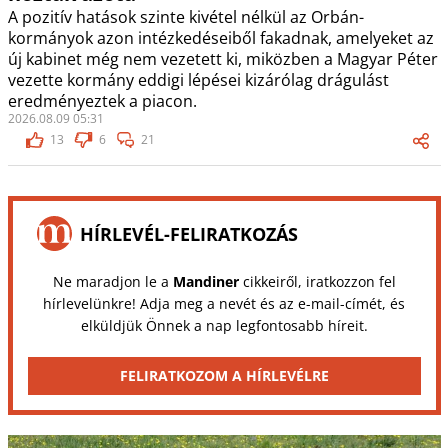
A pozitív hatások szinte kivétel nélkül az Orbán-
kormányok azon intézkedéseiből fakadnak, amelyeket az
új kabinet még nem vezetett ki, miközben a Magyar Péter
vezette kormány eddigi lépései kizárólag drágulást
eredményeztek a piacon.
2026.08.09 05:31
13
6
21
HÍRLEVÉL-FELIRATKOZÁS
Ne maradjon le a
Mandiner
cikkeiről, iratkozzon fel
hírlevelünkre! Adja meg a nevét és az e-mail-címét, és
elküldjük Önnek a nap legfontosabb híreit.
FELIRATKOZOM A HÍRLEVÉLRE