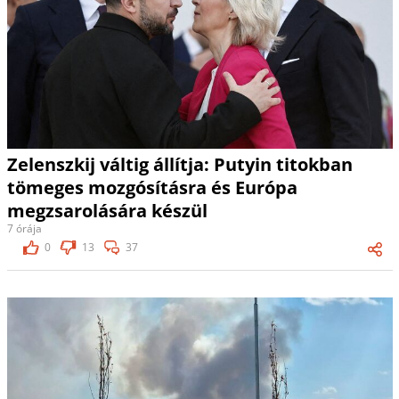
Zelenszkij váltig állítja: Putyin titokban
tömeges mozgósításra és Európa
megzsarolására készül
7 órája
0
13
37