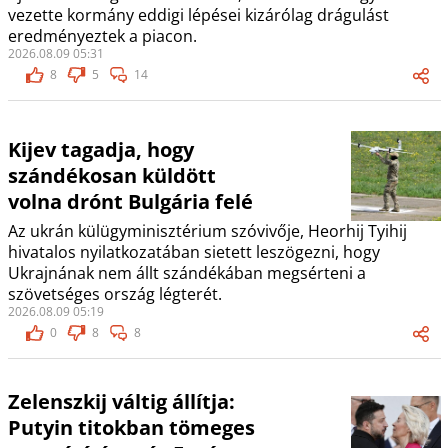
vezette kormány eddigi lépései kizárólag drágulást
eredményeztek a piacon.
2026.08.09 05:31
8
5
14
Kijev tagadja, hogy
szándékosan küldött
volna drónt Bulgária felé
Az ukrán külügyminisztérium szóvivője, Heorhij Tyihij
hivatalos nyilatkozatában sietett leszögezni, hogy
Ukrajnának nem állt szándékában megsérteni a
szövetséges ország légterét.
2026.08.09 05:19
0
8
8
Zelenszkij váltig állítja:
Putyin titokban tömeges