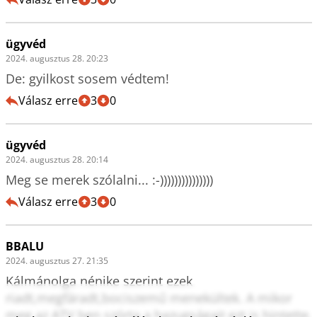
ügyvéd
2024. augusztus 28. 20:23
De: gyilkost sosem védtem!
Válasz erre
3
0
ügyvéd
2024. augusztus 28. 20:14
Meg se merek szólalni... :-)))))))))))))))
Válasz erre
3
0
BBALU
2024. augusztus 27. 21:35
Kálmánolga nénike szerint ezek 
riadt,megfáradt,bociszemű menekültek. A mikor 
meg az ATV ben szórta a hazugságait ezt is hintette. 