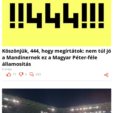
Köszönjük, 444, hogy megírtátok: nem túl jó
a Mandinernek ez a Magyar Péter-féle
államosítás
6 órája
77
3
243