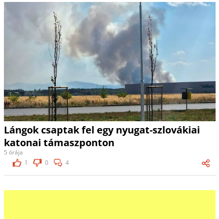
Lángok csaptak fel egy nyugat-szlovákiai
katonai támaszponton
5 órája
1
0
4