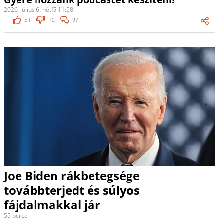
2026. július 6. hétfő 11:58
31
15
97
Joe Biden rákbetegsége
továbbterjedt és súlyos
fájdalmakkal jár
55 perce