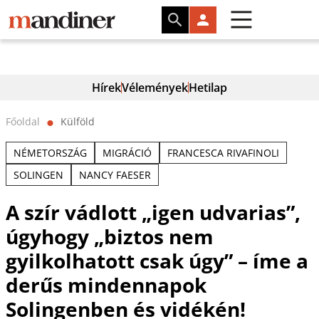
Hírek
Vélemények
Hetilap
Főoldal
Külföld
⬤
NÉMETORSZÁG
MIGRÁCIÓ
FRANCESCA RIVAFINOLI
SOLINGEN
NANCY FAESER
A szír vádlott „igen udvarias”,
úgyhogy „biztos nem
gyilkolhatott csak úgy” – íme a
derűs mindennapok
Solingenben és vidékén!