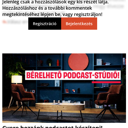
Jelenleg csak a hozzászólások egy kis részét látja.
Egy már megölhetné kálmán nénit is. Hogy élvezze 
Hozzászóláshoz és a további kommentek
működésének gyümölcsét.
megtekintéséhez lépjen be, vagy regisztráljon!
Válasz erre
5
0
Regisztráció
Bejelentkezés
Gyere hozzánk podcastet készíteni!