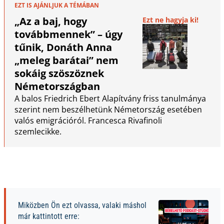
EZT IS AJÁNLJUK A TÉMÁBAN
„Az a baj, hogy
Ezt ne hagyja ki!
továbbmennek” – úgy
tűnik, Donáth Anna
„meleg barátai” nem
sokáig szöszöznek
Németországban
A balos Friedrich Ebert Alapítvány friss tanulmánya
szerint nem beszélhetünk Németország esetében
valós emigrációról. Francesca Rivafinoli
szemlecikke.
Miközben Ön ezt olvassa, valaki máshol
már kattintott erre: