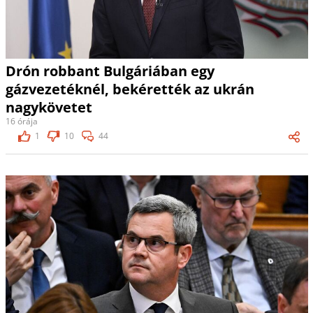
Drón robbant Bulgáriában egy
gázvezetéknél, bekérették az ukrán
nagykövetet
16 órája
1
10
44