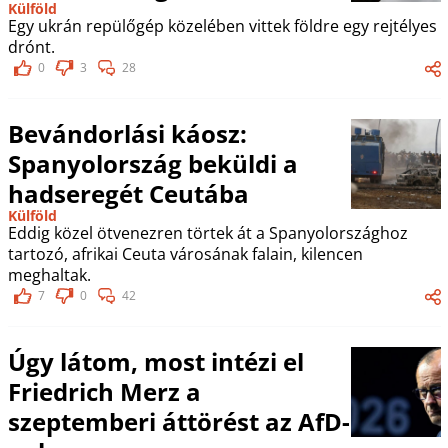
Külföld
Egy ukrán repülőgép közelében vittek földre egy rejtélyes
drónt.
0
3
28
Bevándorlási káosz:
Spanyolország beküldi a
hadseregét Ceutába
Külföld
Eddig közel ötvenezren törtek át a Spanyolországhoz
tartozó, afrikai Ceuta városának falain, kilencen
meghaltak.
7
0
42
Úgy látom, most intézi el
Friedrich Merz a
szeptemberi áttörést az AfD-