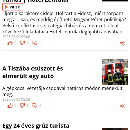
VIDEÓ
Eljött a karakterek ideje. Hol tart a Fidesz, miért torpant
meg a Tisza, és meddig építhető Magyar Péter politikája?
Belső konfliktusok, stratégiai hibák és a nemzeti oldal
következő feladatai a Hotel Lentulai legújabb adásában.
2026.08.09 09:06
0
0
1
A Tiszába csúszott és
elmerült egy autó
A gépkocsi vezetője csodával határos módon menekült
meg.
2026.08.09 08:59
0
0
4
Egy 24 éves grúz turista