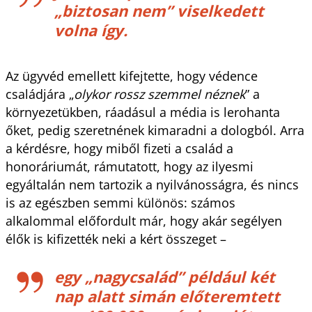
„biztosan nem” viselkedett
volna így.
Az ügyvéd emellett kifejtette, hogy védence
családjára „
olykor rossz szemmel néznek
” a
környezetükben, ráadásul a média is lerohanta
őket, pedig szeretnének kimaradni a dologból. Arra
a kérdésre, hogy miből fizeti a család a
honoráriumát, rámutatott, hogy az ilyesmi
egyáltalán nem tartozik a nyilvánosságra, és nincs
is az egészben semmi különös: számos
alkalommal előfordult már, hogy akár segélyen
élők is kifizették neki a kért összeget –
egy „nagycsalád” például két
nap alatt simán előteremtett