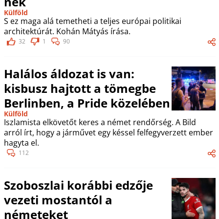
nek
Külföld
S ez maga alá temetheti a teljes európai politikai
architektúrát. Kohán Mátyás írása.
32
1
90
Halálos áldozat is van:
kisbusz hajtott a tömegbe
Berlinben, a Pride közelében
Külföld
Iszlamista elkövetőt keres a német rendőrség. A Bild
arról írt, hogy a járművet egy késsel felfegyverzett ember
hagyta el.
112
Szoboszlai korábbi edzője
vezeti mostantól a
németeket