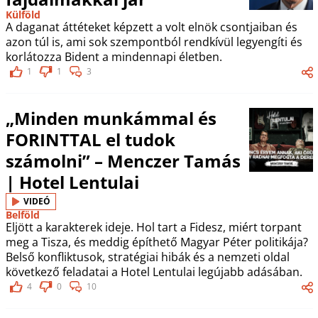
Külföld
A daganat áttéteket képzett a volt elnök csontjaiban és
azon túl is, ami sok szempontból rendkívül legyengíti és
korlátozza Bident a mindennapi életben.
1
1
3
„Minden munkámmal és
FORINTTAL el tudok
számolni” – Menczer Tamás
| Hotel Lentulai
VIDEÓ
Belföld
Eljött a karakterek ideje. Hol tart a Fidesz, miért torpant
meg a Tisza, és meddig építhető Magyar Péter politikája?
Belső konfliktusok, stratégiai hibák és a nemzeti oldal
következő feladatai a Hotel Lentulai legújabb adásában.
4
0
10