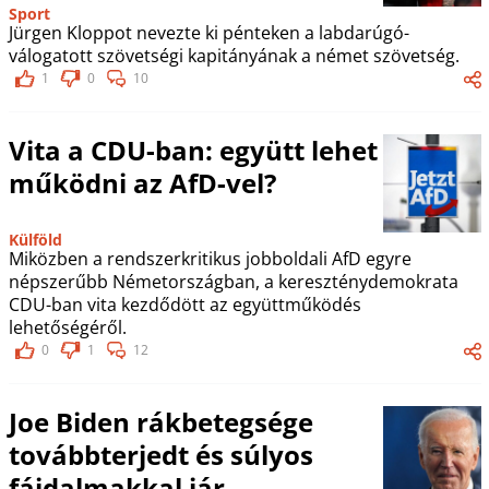
Sport
Jürgen Kloppot nevezte ki pénteken a labdarúgó-
válogatott szövetségi kapitányának a német szövetség.
1
0
10
Vita a CDU-ban: együtt lehet
működni az AfD-vel?
Külföld
Miközben a rendszerkritikus jobboldali AfD egyre
népszerűbb Németországban, a kereszténydemokrata
CDU-ban vita kezdődött az együttműködés
lehetőségéről.
0
1
12
Joe Biden rákbetegsége
továbbterjedt és súlyos
fájdalmakkal jár