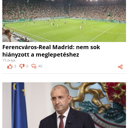
Ferencváros-Real Madrid: nem sok
hiányzott a meglepetéshez
15 órája
3
0
40