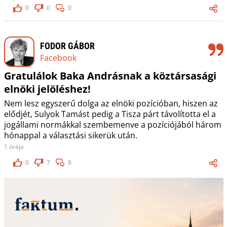
0
0
0
FODOR GÁBOR
Facebook
Gratulálok Baka Andrásnak a köztársasági
elnöki jelöléshez!
Nem lesz egyszerű dolga az elnöki pozícióban, hiszen az
elődjét, Sulyok Tamást pedig a Tisza párt távolította el a
jogállami normákkal szembemenve a pozíciójából három
hónappal a választási sikerük után.
1 órája
0
7
8