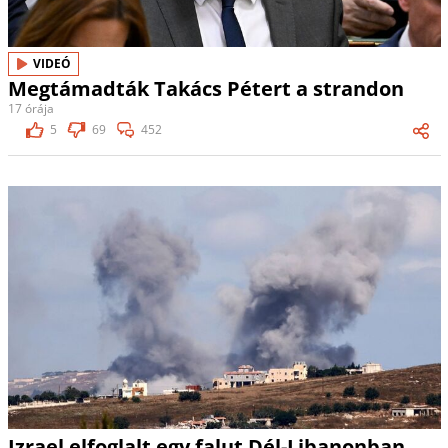
VIDEÓ
Megtámadták Takács Pétert a strandon
17 órája
5
69
452
Izrael elfoglalt egy falut Dél-Libanonban,