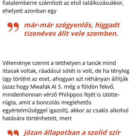
fiatalemberre számított az első találkozásukkor,
ehelyett azonban egy
már-már szégyenlős, higgadt
tizenéves állt vele szemben.
Véleménye szerint a tetthelyen a tanúk mind
ittasak voltak, ráadásul sötét is volt, de ha tényleg
úgy történt az eset, ahogyan azt néhányan állítják
(azaz hogy Mwafak Al S. még a földön fekvő,
mindenhonnan vérző Philippos fejét is ütötte-
rúgta, amit a boncolás meglehetős
egyértelműséggel igazolt), akkor az csakis alkohol
hatására történhetett, mert
józan állapotban a szolid szír