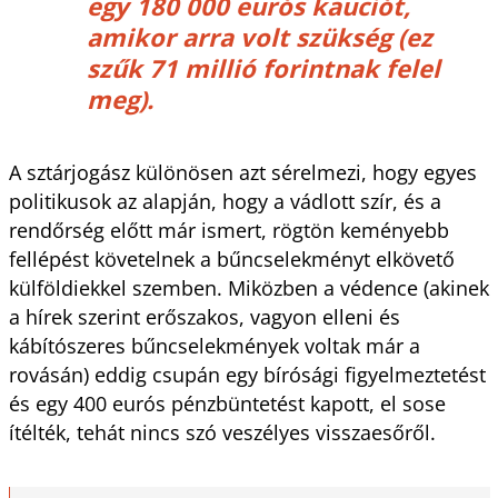
egy 180 000 eurós kauciót,
amikor arra volt szükség (ez
szűk 71 millió forintnak felel
meg).
A sztárjogász különösen azt sérelmezi, hogy egyes
politikusok az alapján, hogy a vádlott szír, és a
rendőrség előtt már ismert, rögtön keményebb
fellépést követelnek a bűncselekményt elkövető
külföldiekkel szemben. Miközben a védence (akinek
a hírek szerint erőszakos, vagyon elleni és
kábítószeres bűncselekmények voltak már a
rovásán) eddig csupán egy bírósági figyelmeztetést
és egy 400 eurós pénzbüntetést kapott, el sose
ítélték, tehát nincs szó veszélyes visszaesőről.