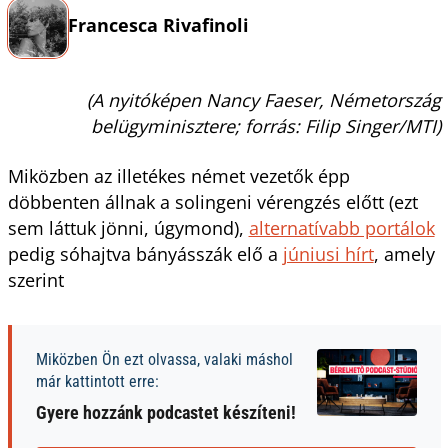
Francesca Rivafinoli
(A nyitóképen Nancy Faeser, Németország
belügyminisztere; forrás: Filip Singer/MTI)
Miközben az illetékes német vezetők épp
döbbenten állnak a solingeni vérengzés előtt (ezt
sem láttuk jönni, úgymond),
alternatívabb portálok
pedig sóhajtva bányásszák elő a
júniusi hírt
, amely
szerint
Miközben Ön ezt olvassa, valaki máshol
már kattintott erre:
Gyere hozzánk podcastet készíteni!