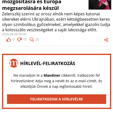
mozgósításra és Európa
megzsarolására készül
Zelenszkij szerint az orosz elnök nem képes katonai
sikereket elérni Ukrajnában, ezért kétségbeesetten keres
olyan szimbolikus győzelmeket, amelyekkel igazolni tudja
a kolosszális veszteségeket a saját lakossága előtt.
2026.08.09 04:56
0
10
25
HÍRLEVÉL-FELIRATKOZÁS
Ne maradjon le a
Mandiner
cikkeiről, iratkozzon fel
hírlevelünkre! Adja meg a nevét és az e-mail-címét, és
elküldjük Önnek a nap legfontosabb híreit.
FELIRATKOZOM A HÍRLEVÉLRE