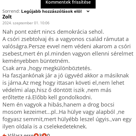
Kommentek frissítése
Sorrend:
Zolt
2024. szeptember 01. 10:06
Nah pont ezért nincs demokrácia sehol.

A csóri zsebtolvaj és a vagyonos család rámutat a 
valóságra.Persze evvel nem védeni akarom a csóri 
zsebest,mert én pl.minden vagyon ellenni sérelmet 
keményebben büntetném.

Csak arra ,hogy megkülönböztetés.

Ha faszjankónak jár a jó ügyvéd akkor a másiknak 
is járna.Az meg hogy ittasan követi el,nem lehet 
védelmi alap,hisz ő döntött iszik ,nem más 
erőltette rá.Előbb kell gondolkodni.

Nem én vagyok a hibás,hanem a drog bocsi 
mosom kezeimet...pl..Ha hülye vagy alapból ,ne 
fogyasz semmit,mert hülyébb leszel úgyis.,van egy 
ilyen oldala is a cselekedeteknek.
Válasz erre
3
0