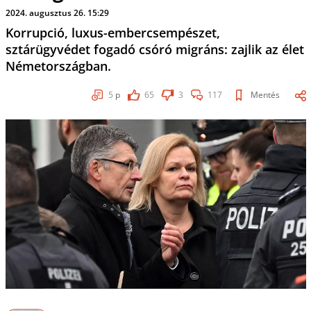
2024. augusztus 26. 15:29
Korrupció, luxus-embercsempészet,
sztárügyvédet fogadó csóró migráns: zajlik az élet
Németországban.
5
p
65
3
117
Mentés