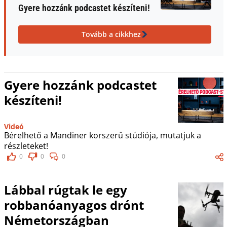
Gyere hozzánk podcastet készíteni!
Tovább a cikkhez
Gyere hozzánk podcastet
készíteni!
Videó
Bérelhető a Mandiner korszerű stúdiója, mutatjuk a
részleteket!
0
0
0
Lábbal rúgtak le egy
robbanóanyagos drónt
Németországban