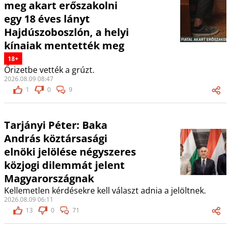
meg akart erőszakolni
egy 18 éves lányt
Hajdúszoboszlón, a helyi
kínaiak mentették meg
18+
Őrizetbe vették a grúzt.
2026.08.09 08:47
1
0
9
Tarjányi Péter: Baka
András köztársasági
elnöki jelölése négyszeres
közjogi dilemmát jelent
Magyarországnak
Kellemetlen kérdésekre kell választ adnia a jelöltnek.
2026.08.09 06:11
13
0
71