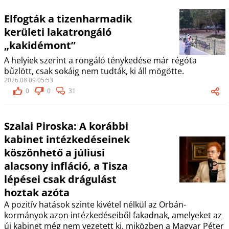
Elfogták a tizenharmadik
kerületi lakatrongáló
„kakidémont”
A helyiek szerint a rongáló ténykedése már régóta
bűzlött, csak sokáig nem tudták, ki áll mögötte.
2026.08.09 05:53
0
0
31
Szalai Piroska: A korábbi
kabinet intézkedéseinek
köszönhető a júliusi
alacsony infláció, a Tisza
lépései csak drágulást
hoztak azóta
A pozitív hatások szinte kivétel nélkül az Orbán-
kormányok azon intézkedéseiből fakadnak, amelyeket az
új kabinet még nem vezetett ki, miközben a Magyar Péter