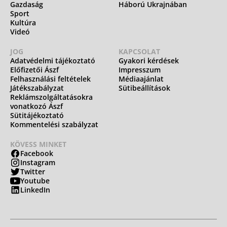
Gazdaság
Háború Ukrajnában
Sport
Kultúra
Videó
JOG
KAPCSOLAT
Adatvédelmi tájékoztató
Gyakori kérdések
Előfizetői Ászf
Impresszum
Felhasználási feltételek
Médiaajánlat
Játékszabályzat
Sütibeállítások
Reklámszolgáltatásokra
vonatkozó Ászf
Sütitájékoztató
Kommentelési szabályzat
KÖVESS MINKET
Facebook
Instagram
Twitter
Youtube
LinkedIn