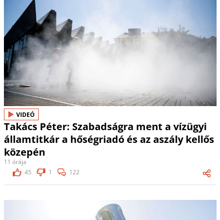
VIDEÓ
Takács Péter: Szabadságra ment a vízügyi
államtitkár a hőségriadó és az aszály kellős
közepén
11 órája
45
1
122