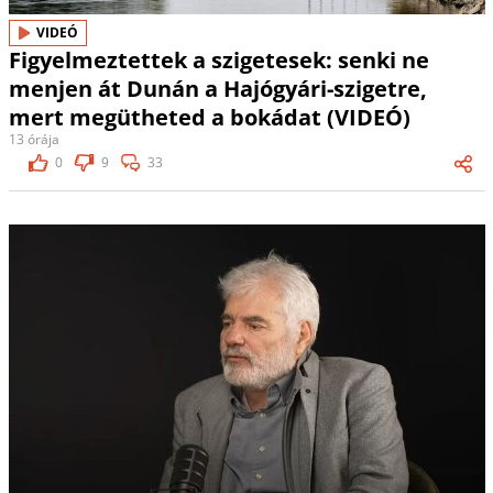
VIDEÓ
Figyelmeztettek a szigetesek: senki ne
menjen át Dunán a Hajógyári-szigetre,
mert megütheted a bokádat (VIDEÓ)
13 órája
0
9
33