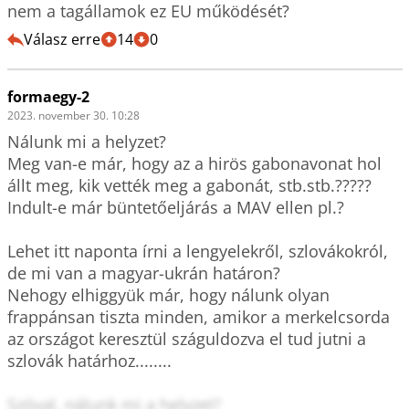
nem a tagállamok ez EU működését?
Válasz erre
14
0
formaegy-2
2023. november 30. 10:28
Nálunk mi a helyzet?

Meg van-e már, hogy az a hirös gabonavonat hol 
állt meg, kik vették meg a gabonát, stb.stb.?????

Indult-e már büntetőeljárás a MAV ellen pl.?

Lehet itt naponta írni a lengyelekről, szlovákokról, 
de mi van a magyar-ukrán határon?

Nehogy elhiggyük már, hogy nálunk olyan 
frappánsan tiszta minden, amikor a merkelcsorda 
az országot keresztül száguldozva el tud jutni a 
szlovák határhoz........

Szóval, nálunk mi a helyzet?
