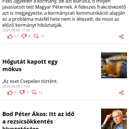
Paks ügyében a kormány, de azt elárulta, ő milyen
javaslatott tett Magyar Péternek. A fideszes frakcióvezető
azt is megjegyezte, a kormányzati kommunikáció alapján
ez a probléma másfél hete nem is létezett, de most az
előző kormányt hibáztatják.
2026.08.06 17:58
17
0
12
Hőgutát kapott egy
mókus
,Az eset Csepelen történt.
2026.08.06 17:43
0
3
12
Bod Péter Ákos: Itt az idő
a rezsicsökkentés
kivezetésére