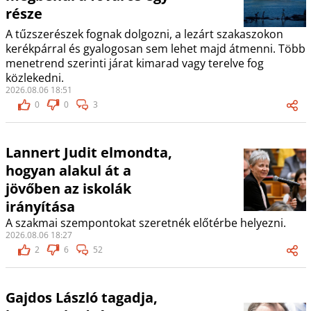
része
A tűzszerészek fognak dolgozni, a lezárt szakaszokon
kerékpárral és gyalogosan sem lehet majd átmenni. Több
menetrend szerinti járat kimarad vagy terelve fog
közlekedni.
2026.08.06 18:51
0
0
3
Lannert Judit elmondta,
hogyan alakul át a
jövőben az iskolák
irányítása
A szakmai szempontokat szeretnék előtérbe helyezni.
2026.08.06 18:27
2
6
52
Gajdos László tagadja,