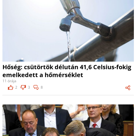
Hőség: csütörtök délután 41,6 Celsius-fokig
emelkedett a hőmérséklet
11 órája
2
3
8