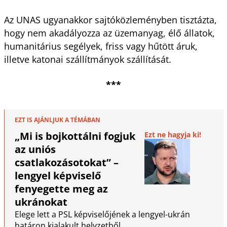
Az UNAS ugyanakkor sajtóközleményben tisztázta,
hogy nem akadályozza az üzemanyag, élő állatok,
humanitárius segélyek, friss vagy hűtött áruk,
illetve katonai szállítmányok szállítását.
***
EZT IS AJÁNLJUK A TÉMÁBAN
„Mi is bojkottálni fogjuk
Ezt ne hagyja ki!
az uniós
csatlakozásotokat” –
lengyel képviselő
fenyegette meg az
ukránokat
Elege lett a PSL képviselőjének a lengyel-ukrán
határon kialakult helyzetből.