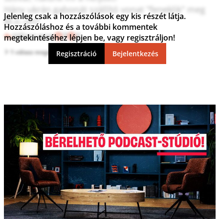
Hány ukrán gabonát szállító vonat "feneklik" meg 
Jelenleg csak a hozzászólások egy kis részét látja.
M.o.-on?
Hozzászóláshoz és a további kommentek
Válasz erre
7
0
megtekintéséhez lépjen be, vagy regisztráljon!
1 válasz megtekintése
Regisztráció
Bejelentkezés