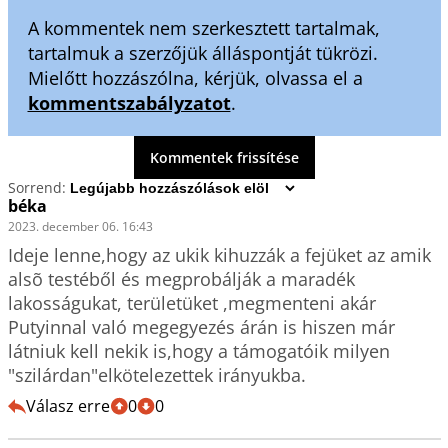
A kommentek nem szerkesztett tartalmak,
tartalmuk a szerzőjük álláspontját tükrözi.
Mielőtt hozzászólna, kérjük, olvassa el a
kommentszabályzatot
.
Kommentek frissítése
Sorrend:
béka
2023. december 06. 16:43
Ideje lenne,hogy az ukik kihuzzák a fejüket az amik 
alsõ testéből és megprobálják a maradék 
lakosságukat, területüket ,megmenteni akár 
Putyinnal való megegyezés árán is hiszen már 
látniuk kell nekik is,hogy a támogatóik milyen 
"szilárdan"elkötelezettek irányukba.
Válasz erre
0
0