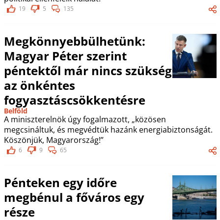
19
5
135
Megkönnyebbülhetünk:
Magyar Péter szerint
péntektől már nincs szükség
az önkéntes
fogyasztáscsökkentésre
Belföld
A miniszterelnök úgy fogalmazott, „közösen
megcsináltuk, és megvédtük hazánk energiabiztonságát.
Köszönjük, Magyarország!”
6
9
65
Pénteken egy időre
megbénul a főváros egy
része