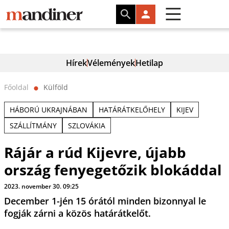
Hírek
Vélemények
Hetilap
Főoldal
Külföld
⬤
HÁBORÚ UKRAJNÁBAN
HATÁRÁTKELŐHELY
KIJEV
SZÁLLÍTMÁNY
SZLOVÁKIA
Rájár a rúd Kijevre, újabb
ország fenyegetőzik blokáddal
2023. november 30. 09:25
December 1-jén 15 órától minden bizonnyal le
fogják zárni a közös határátkelőt.