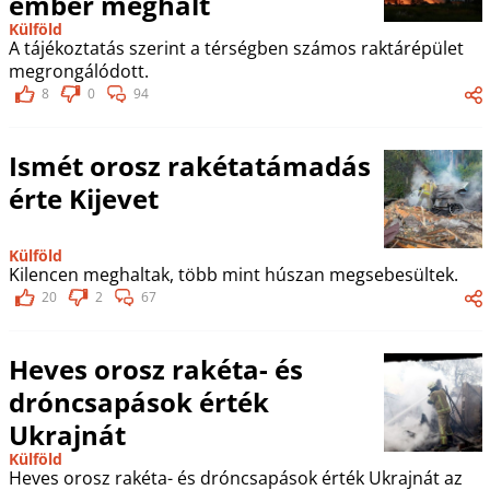
ember meghalt
Külföld
A tájékoztatás szerint a térségben számos raktárépület
megrongálódott.
8
0
94
Ismét orosz rakétatámadás
érte Kijevet
Külföld
Kilencen meghaltak, több mint húszan megsebesültek.
20
2
67
Heves orosz rakéta- és
dróncsapások érték
Ukrajnát
Külföld
Heves orosz rakéta- és dróncsapások érték Ukrajnát az