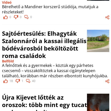
Videó
Bérelhető a Mandiner korszerű stúdiója, mutatjuk a
részleteket!
0
0
0
Sajtóértesülés: Elhagyták
Szalonnáról a kassai illegális
bódévárosból beköltözött
roma családok
Belföld
A felnőttek és a gyermekek – köztük egy párhetes
csecsemő – visszaköltöztek a kassai cigánytelepen
található, korábban már részben elbontott kunyhójukba.
18
1
40
Újra Kijevet lőtték az
oroszok: több mint egy tucat