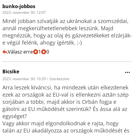
bunko-jobbos
2023. november 30. 12:07
Minél jobban szívatják az ukránokat a szomszédai, 
annál megkerülhetetlenebbek leszünk. Majd 
megnézzük, hogy az olaj és gázvezetékeket elzárják-
e végül felénk, ahogy ígérték. ;-)
Válasz erre
1
0
Bicsike
•••
2023. november 30. 10:29
•
Szerkesztve
Arra leszek kíváncsi, ha mindezek után elkezdenek 
ezek az országok az EU-val is ellenkezni aztán szép 
sorjában a többi, majd akkor is Orbán fogja e 
gátolni az EU működését szerintük? És ássa alá az 
egységet?

Vagy akkor majd elgondolkodnak e rajta, hogy 
talán az EU akadályozza az országok működését és 