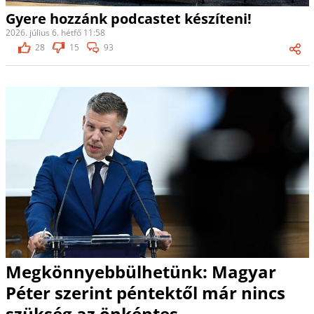
Gyere hozzánk podcastet készíteni!
2026. július 6. hétfő 11:58
28
15
93
Megkönnyebbülhetünk: Magyar
Péter szerint péntektől már nincs
szükség az önkéntes