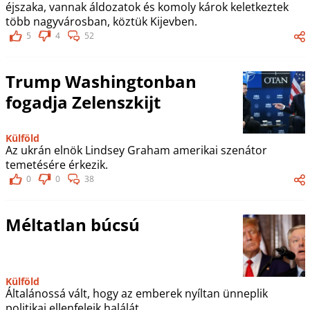
éjszaka, vannak áldozatok és komoly károk keletkeztek
több nagyvárosban, köztük Kijevben.
5
4
52
Trump Washingtonban
fogadja Zelenszkijt
Külföld
Az ukrán elnök Lindsey Graham amerikai szenátor
temetésére érkezik.
0
0
38
Méltatlan búcsú
Külföld
Általánossá vált, hogy az emberek nyíltan ünneplik
politikai ellenfeleik halálát.