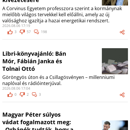
A Corvinus Egyetem professzora szerint a kormánynak
mielőbb világos tervekkel kell előállni, amely az új
valósághoz igazítja a hazai energetikai rendszert.
2026.08.06 17:19
3
57
198
Libri-könyvajánló: Bán
Mór, Fábián Janka és
Tolnai Ottó
Göröngyös úton és a Csillagösvényen – millenniumi
naplóval és rádióinterjúval.
2026.08.06 17:04
0
2
3
Magyar Péter súlyos
vádat fogalmazott meg:
„Orbánék tudták, hogy a