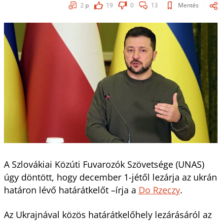
2
p
19
0
13
Mentés
A Szlovákiai Közúti Fuvarozók Szövetsége (UNAS)
úgy döntött, hogy december 1-jétől lezárja az ukrán
határon lévő határátkelőt –írja a
Do Rzeczy
.
Az Ukrajnával közös határátkelőhely lezárásáról az