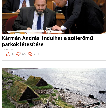
Kármán András: Indulhat a szélerőmű
parkok létesítése
12 órája
0
66
251