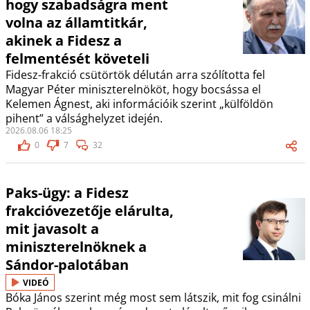
hogy szabadságra ment
volna az államtitkár,
akinek a Fidesz a
felmentését követeli
Fidesz-frakció csütörtök délután arra szólította fel
Magyar Péter miniszterelnököt, hogy bocsássa el
Kelemen Ágnest, aki információik szerint „külföldön
pihent” a válsághelyzet idején.
2026.08.06 18:25
0
7
32
Paks-ügy: a Fidesz
frakcióvezetője elárulta,
mit javasolt a
miniszterelnöknek a
Sándor-palotában
VIDEÓ
Bóka János szerint még most sem látszik, mit fog csinálni