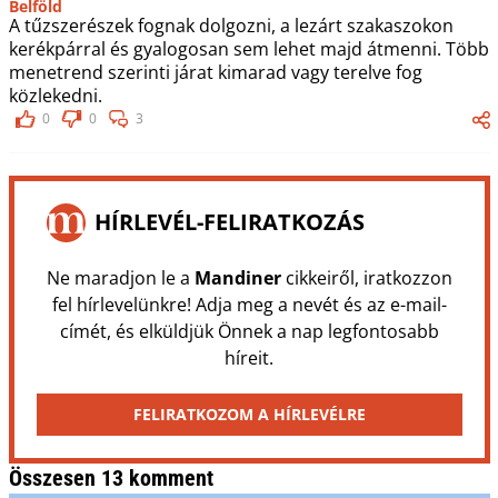
Belföld
A tűzszerészek fognak dolgozni, a lezárt szakaszokon
kerékpárral és gyalogosan sem lehet majd átmenni. Több
menetrend szerinti járat kimarad vagy terelve fog
közlekedni.
0
0
3
HÍRLEVÉL-FELIRATKOZÁS
Ne maradjon le a
Mandiner
cikkeiről, iratkozzon
fel hírlevelünkre! Adja meg a nevét és az e-mail-
címét, és elküldjük Önnek a nap legfontosabb
híreit.
FELIRATKOZOM A HÍRLEVÉLRE
Összesen 13 komment