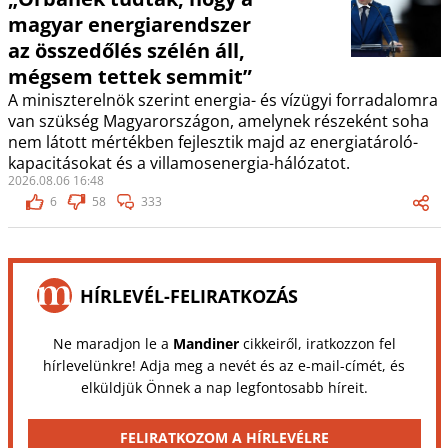
magyar energiarendszer
az összedőlés szélén áll,
mégsem tettek semmit”
A miniszterelnök szerint energia- és vízügyi forradalomra
van szükség Magyarországon, amelynek részeként soha
nem látott mértékben fejlesztik majd az energiatároló-
kapacitásokat és a villamosenergia-hálózatot.
2026.08.06 16:48
6
58
333
HÍRLEVÉL-FELIRATKOZÁS
Ne maradjon le a
Mandiner
cikkeiről, iratkozzon fel
hírlevelünkre! Adja meg a nevét és az e-mail-címét, és
elküldjük Önnek a nap legfontosabb híreit.
FELIRATKOZOM A HÍRLEVÉLRE