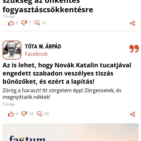
fogyasztáscsökkentésre
7 órája
6
7
61
TÓTA W. ÁRPÁD
Facebook
Az is lehet, hogy Novák Katalin tucatjával
engedett szabadon veszélyes tiszás
bűnözőket, és ezért a lapítás!
Zörög a haraszt! Itt zörgetem épp! Zörgessetek, és
megnyittatik néktek!
9 órája
4
18
30