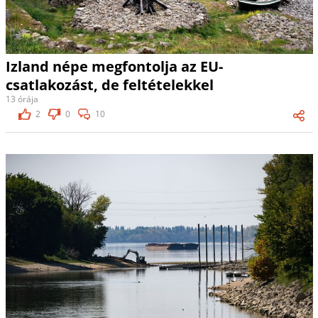
Izland népe megfontolja az EU-
csatlakozást, de feltételekkel
13 órája
2
0
10