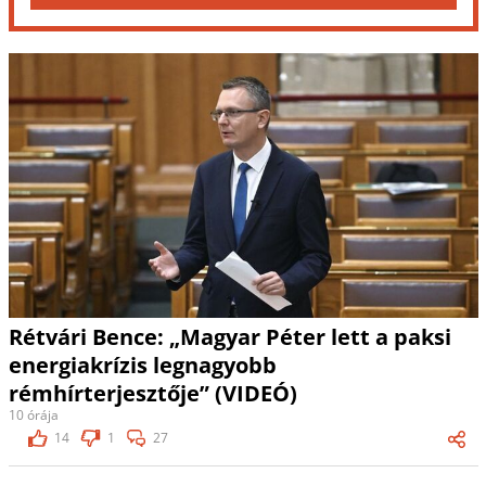
Rétvári Bence: „Magyar Péter lett a paksi
energiakrízis legnagyobb
rémhírterjesztője” (VIDEÓ)
10 órája
14
1
27