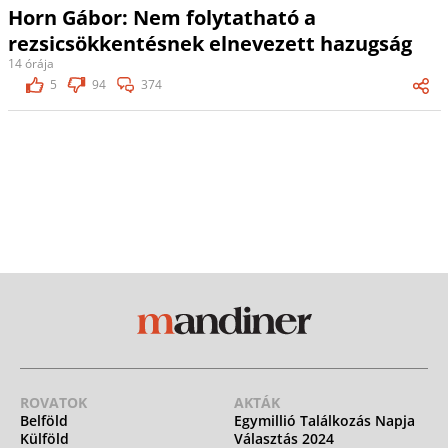
Horn Gábor: Nem folytatható a
rezsicsökkentésnek elnevezett hazugság
14 órája
5
94
374
ROVATOK
AKTÁK
Belföld
Egymillió Találkozás Napja
Külföld
Választás 2024