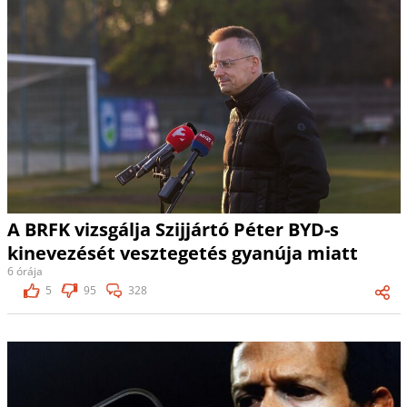
A BRFK vizsgálja Szijjártó Péter BYD-s
kinevezését vesztegetés gyanúja miatt
6 órája
5
95
328