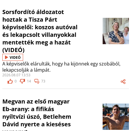
Sorsfordító áldozatot
hoztak a Tisza Párt
képviselői: koszos autóval
és lekapcsolt villanyokkal
mentették meg a hazát
(VIDEÓ)
VIDEÓ
A képviselők elárulták, hogy ha kijönnek egy szobából,
lekapcsolják a lámpát.
2026.08.07 13:53
0
14
73
Megvan az első magyar
Eb-arany: a fifikás
nyíltvízi úszó, Betlehem
Dávid nyerte a kieséses