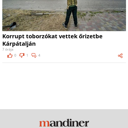
Korrupt toborzókat vettek őrizetbe
Kárpátalján
7 órája
0
1
4