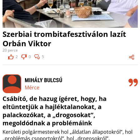
Szerbiai trombitafesztiválon lazít
Orbán Viktor
20 perce
2
0
5
MIHÁLY BULCSÚ
Mérce
Csábító, de hazug ígéret, hogy, ha
eltüntetjük a hajléktalanokat, a
palackozókat, a „drogosokat”,
megoldódnak a problémáink
Kerületi polgármesterek hol „áldatlan állapotokról”, hol
„problémás csoportokról”, hol „drogosokról”,