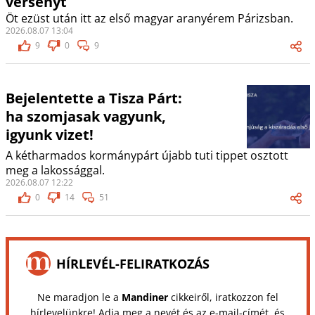
versenyt
Öt ezüst után itt az első magyar aranyérem Párizsban.
2026.08.07 13:04
9
0
9
Bejelentette a Tisza Párt:
ha szomjasak vagyunk,
igyunk vizet!
A kétharmados kormánypárt újabb tuti tippet osztott
meg a lakossággal.
2026.08.07 12:22
0
14
51
HÍRLEVÉL-FELIRATKOZÁS
Ne maradjon le a
Mandiner
cikkeiről, iratkozzon fel
hírlevelünkre! Adja meg a nevét és az e-mail-címét, és