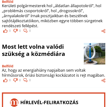
Belföld
Kerületi polgármesterek hol „áldatlan állapotokról”, hol
„problémás csoportokról”, hol „drogosokról”,
„árnyalakokról” írnak posztjaikban és beszélnek
sajtótájékoztatóikon, miközben egyre többen sürgetnek
rendészeti fellépést.
0
0
0
Most lett volna valódi
szükség a közmédiára
Belföld
Az, hogy az energiahiány napjaiban sem voltak
hírműsorok, óriási biztonsági kockázatot is rejt magában.
0
0
0
HÍRLEVÉL-FELIRATKOZÁS