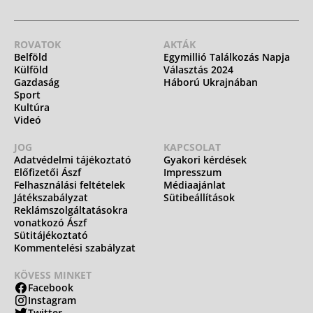
ROVATOK
AKTÁK
Belföld
Egymillió Találkozás Napja
Külföld
Választás 2024
Gazdaság
Háború Ukrajnában
Sport
Kultúra
Videó
JOG
KAPCSOLAT
Adatvédelmi tájékoztató
Gyakori kérdések
Előfizetői Ászf
Impresszum
Felhasználási feltételek
Médiaajánlat
Játékszabályzat
Sütibeállítások
Reklámszolgáltatásokra
vonatkozó Ászf
Sütitájékoztató
Kommentelési szabályzat
KÖVESS MINKET
Facebook
Instagram
Twitter