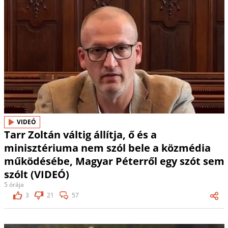
VIDEÓ
Tarr Zoltán váltig állítja, ő és a
minisztériuma nem szól bele a közmédia
működésébe, Magyar Péterről egy szót sem
szólt (VIDEÓ)
5 órája
3
21
57