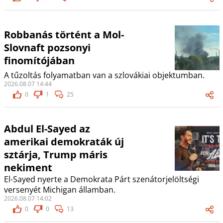
Robbanás történt a Mol-
Slovnaft pozsonyi
finomítójában
A tűzoltás folyamatban van a szlovákiai objektumban.
2026.08.07 14:44
0
1
25
Abdul El-Sayed az
amerikai demokraták új
sztárja, Trump máris
nekiment
El-Sayed nyerte a Demokrata Párt szenátorjelöltségi
versenyét Michigan államban.
2026.08.07 14:02
0
0
13