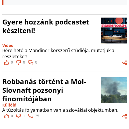
Gyere hozzánk podcastet
készíteni!
Videó
Bérelhető a Mandiner korszerű stúdiója, mutatjuk a
részleteket!
0
0
0
Robbanás történt a Mol-
Slovnaft pozsonyi
finomítójában
Külföld
A tűzoltás folyamatban van a szlovákiai objektumban.
0
1
25