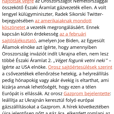
hajtottak végre
az Oroszországot Németországgal
összekötő Északi Áramlat gázvezeték ellen. A volt
lengyel külügyminiszter, Radek Sikorski Twitter-
bejegyzésében
az amerikaiaknak mondott
köszönetet
a vezeték megrongálásáért. Ennek
kapcsán külön érdekesség
az a februári
sajtótájékoztató
, amelyen Joe Biden, az Egyesült
Államok elnöke azt ígérte, hogy amennyiben
Oroszország inváziót indít Ukrajna ellen, nem lesz
többé Északi Áramlat 2. „
Véget fogunk vetni neki
” –
ígérte az USA elnöke.
Orosz sajtóértesülések szerint
a csővezetékek ellenőrzése hetekig, a helyreállítás
pedig hónapokig vagy akár évekig is eltarthat, ami
kizárja annak lehetőségét, hogy ezen a télen
Európát is ellássák. Az orosz
Gazprom bejelentette
:
leállítja az Ukrajnán keresztül folyó európai
gázszállításokat a Gazprom. A hírek következtében
újra jelentősen nőtt a gáz ára, elkezdett romlani az