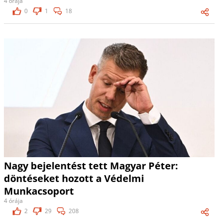
4 órája
0
1
18
Nagy bejelentést tett Magyar Péter:
döntéseket hozott a Védelmi
Munkacsoport
4 órája
2
29
208