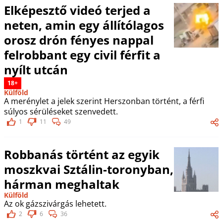
Elképesztő videó terjed a
neten, amin egy állítólagos
orosz drón fényes nappal
felrobbant egy civil férfit a
nyílt utcán
18+
Külföld
A merénylet a jelek szerint Herszonban történt, a férfi
súlyos sérüléseket szenvedett.
1
11
49
Robbanás történt az egyik
moszkvai Sztálin-toronyban,
hárman meghaltak
Külföld
Az ok gázszivárgás lehetett.
2
6
36