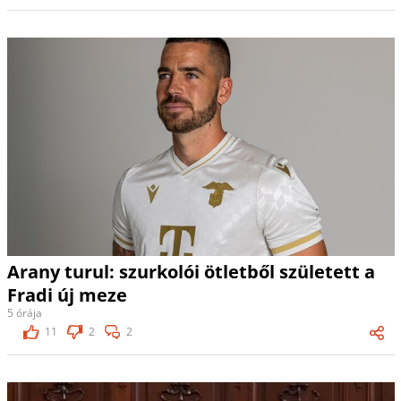
Arany turul: szurkolói ötletből született a
Fradi új meze
5 órája
11
2
2