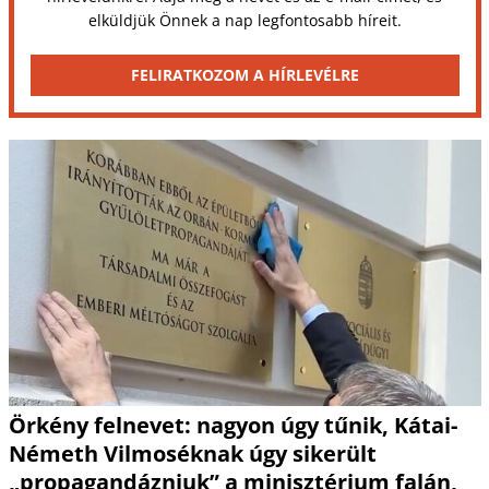
elküldjük Önnek a nap legfontosabb híreit.
FELIRATKOZOM A HÍRLEVÉLRE
Örkény felnevet: nagyon úgy tűnik, Kátai-
Németh Vilmoséknak úgy sikerült
„propagandázniuk” a minisztérium falán,