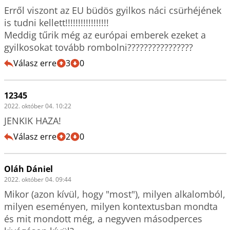
Erről viszont az EU büdös gyilkos náci csürhéjének 
is tudni kellett!!!!!!!!!!!!!!!!!

Meddig tűrik még az európai emberek ezeket a 
gyilkosokat tovább rombolni????????????????
Válasz erre
3
0
12345
2022. október 04. 10:22
JENKIK HAZA!
Válasz erre
2
0
Oláh Dániel
2022. október 04. 09:44
Mikor (azon kívül, hogy "most"), milyen alkalomból, 
milyen eseményen, milyen kontextusban mondta 
és mit mondott még, a negyven másodperces 