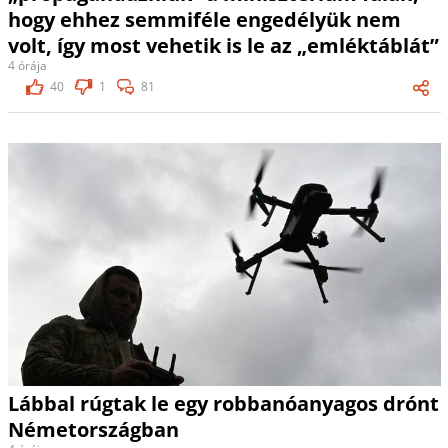
hogy ehhez semmiféle engedélyük nem
volt, így most vehetik is le az „emléktáblát”
4 órája
40
1
81
Lábbal rúgtak le egy robbanóanyagos drónt
Németországban