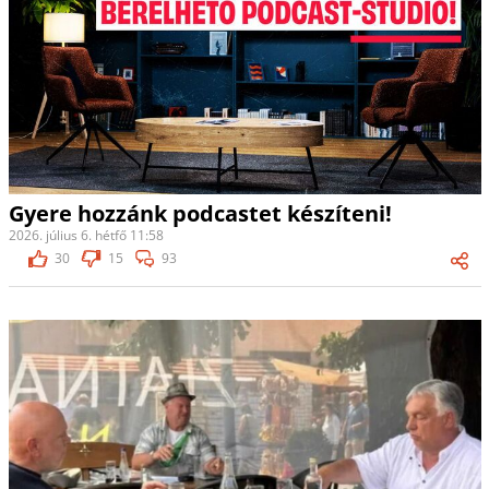
Gyere hozzánk podcastet készíteni!
2026. július 6. hétfő 11:58
30
15
93