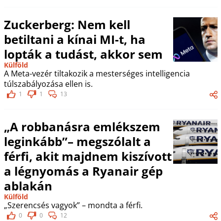
Zuckerberg: Nem kell
betiltani a kínai MI-t, ha
lopták a tudást, akkor sem
Külföld
A Meta-vezér tiltakozik a mesterséges intelligencia
túlszabályozása ellen is.
1
1
13
„A robbanásra emlékszem
leginkább”– megszólalt a
férfi, akit majdnem kiszívott
a légnyomás a Ryanair gép
ablakán
Külföld
„Szerencsés vagyok” – mondta a férfi.
0
0
12