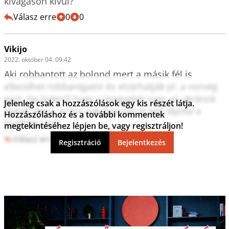
kivágáson kívül?
Válasz erre
0
0
Vikijo
2022. október 04. 09:42
Aki robbantott az bolond mert a másik fél is 
elkezdhet robbantgatni és elzárhatják pl. a norvég 
gázt. Ha kiderül hogy a lengyelek vagy az ukránok 
Jelenleg csak a hozzászólások egy kis részét látja.
voltak akkor az EU-nak gyorsan ki kell lépnie a 
Hozzászóláshoz és a további kommentek
konfliktusból.
megtekintéséhez lépjen be, vagy regisztráljon!
Válasz erre
3
0
Regisztráció
Bejelentkezés