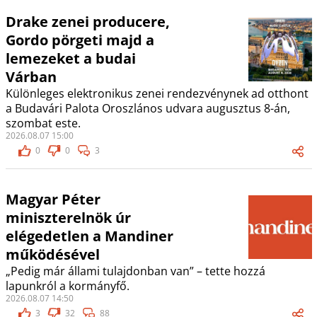
Drake zenei producere,
Gordo pörgeti majd a
lemezeket a budai
Várban
Különleges elektronikus zenei rendezvénynek ad otthont
a Budavári Palota Oroszlános udvara augusztus 8-án,
szombat este.
2026.08.07 15:00
0
0
3
Magyar Péter
miniszterelnök úr
elégedetlen a Mandiner
működésével
„Pedig már állami tulajdonban van” – tette hozzá
lapunkról a kormányfő.
2026.08.07 14:50
3
32
88