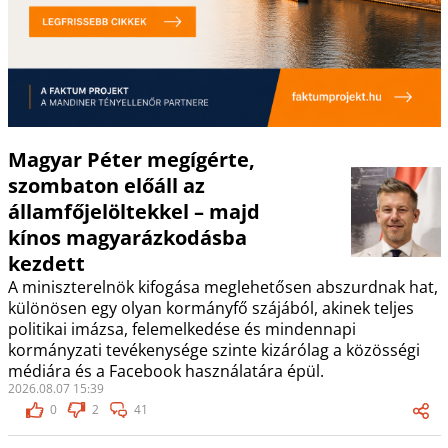
Magyar Péter megígérte,
szombaton előáll az
államfőjelöltekkel – majd
kínos magyarázkodásba
kezdett
A miniszterelnök kifogása meglehetősen abszurdnak hat,
különösen egy olyan kormányfő szájából, akinek teljes
politikai imázsa, felemelkedése és mindennapi
kormányzati tevékenysége szinte kizárólag a közösségi
médiára és a Facebook használatára épül.
2026.08.07 15:39
0
2
41