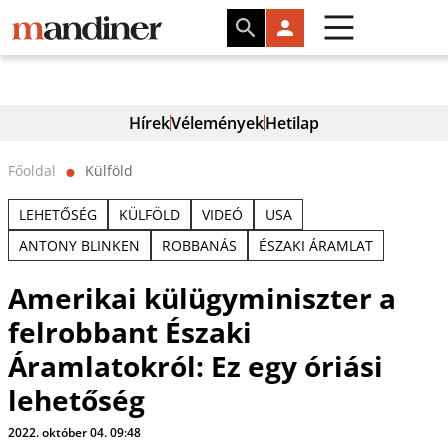
Hírek
Vélemények
Hetilap
Főoldal
Külföld
⬤
LEHETŐSÉG
KÜLFÖLD
VIDEÓ
USA
ANTONY BLINKEN
ROBBANÁS
ÉSZAKI ÁRAMLAT
Amerikai külügyminiszter a
felrobbant Északi
Áramlatokról: Ez egy óriási
lehetőség
2022. október 04. 09:48