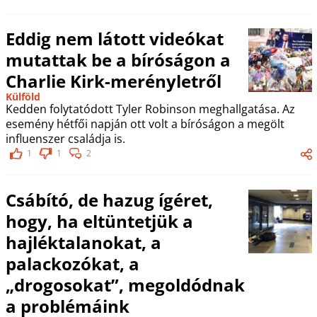
Eddig nem látott videókat
mutattak be a bíróságon a
Charlie Kirk-merényletről
Külföld
Kedden folytatódott Tyler Robinson meghallgatása. Az
esemény hétfői napján ott volt a bíróságon a megölt
influenszer családja is.
1
1
2
Csábító, de hazug ígéret,
hogy, ha eltüntetjük a
hajléktalanokat, a
palackozókat, a
„drogosokat”, megoldódnak
a problémáink