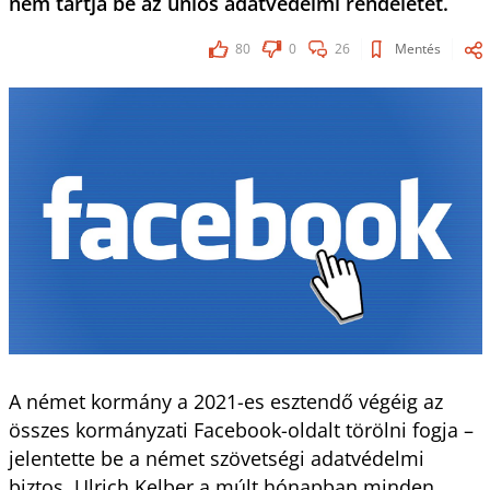
nem tartja be az uniós adatvédelmi rendeletet.
80
0
26
Mentés
A német kormány a 2021-es esztendő végéig az
összes kormányzati Facebook-oldalt törölni fogja –
jelentette be a német szövetségi adatvédelmi
biztos. Ulrich Kelber a múlt hónapban minden