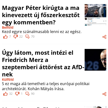
Magyar Péter kirúgta a ma
kinevezett új főszerkesztőt
egy kommentben?
Belföld
Kezd egyre szánalmasabb lenni ez az egész.
7
22
70
Úgy látom, most intézi el
Friedrich Merz a
szeptemberi áttörést az AfD-
nek
Külföld
S ez maga alá temetheti a teljes európai politikai
architektúrát. Kohán Mátyás írása.
32
1
90