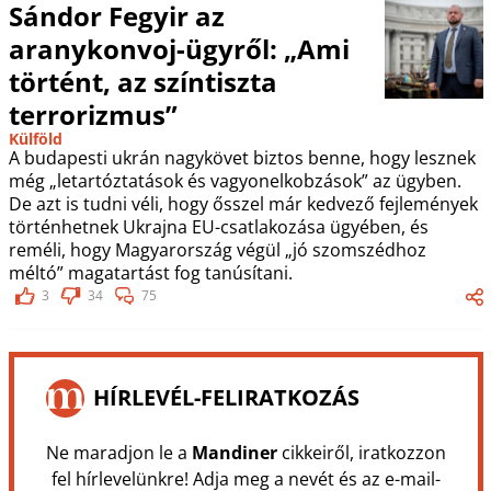
Sándor Fegyir az
aranykonvoj-ügyről: „Ami
történt, az színtiszta
terrorizmus”
Külföld
A budapesti ukrán nagykövet biztos benne, hogy lesznek
még „letartóztatások és vagyonelkobzások” az ügyben.
De azt is tudni véli, hogy ősszel már kedvező fejlemények
történhetnek Ukrajna EU-csatlakozása ügyében, és
reméli, hogy Magyarország végül „jó szomszédhoz
méltó” magatartást fog tanúsítani.
3
34
75
HÍRLEVÉL-FELIRATKOZÁS
Ne maradjon le a
Mandiner
cikkeiről, iratkozzon
fel hírlevelünkre! Adja meg a nevét és az e-mail-