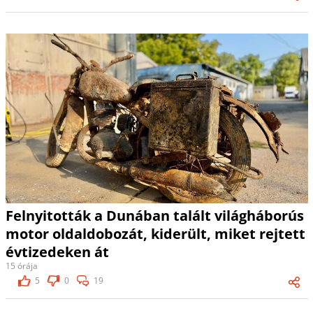
Felnyitották a Dunában talált világháborús
motor oldaldobozát, kiderült, miket rejtett
évtizedeken át
15 órája
5
0
19