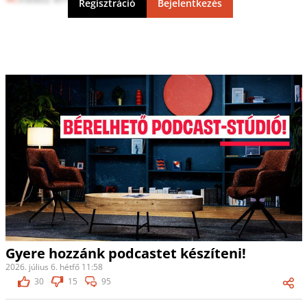
Regisztráció
Bejelentkezés
Gyere hozzánk podcastet készíteni!
2026. július 6. hétfő 11:58
30
15
95