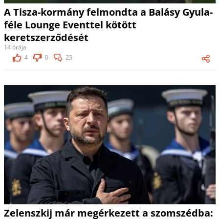
A Tisza-kormány felmondta a Balásy Gyula-
féle Lounge Eventtel kötött
keretszerződését
14 órája
4
0
23
Zelenszkij már megérkezett a szomszédba: