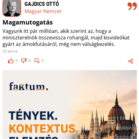
GAJDICS OTTÓ
Magyar Nemzet
Magamutogatás
Vagyunk itt pár millióan, akik szerint az, hogy a
miniszterelnök összevissza rohangál, majd kisvideókat
gyárt az ámokfutásáról, még nem válságkezelés.
33 perce
0
0
0