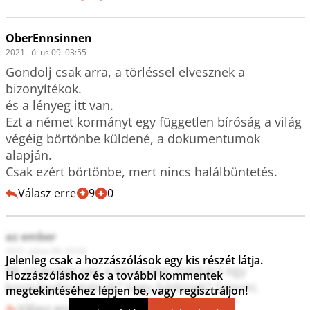
OberEnnsinnen
2021. július 09. 03:55
Gondolj csak arra, a törléssel elvesznek a 
bizonyítékok.

és a lényeg itt van.

Ezt a német kormányt egy független bíróság a világ 
végéig börtönbe küldené, a dokumentumok 
alapján.

Csak ezért börtönbe, mert nincs halálbüntetés.
Válasz erre
9
0
az ember
2021. július 09. 03:54
Jelenleg csak a hozzászólások egy kis részét látja.
Mi szüksége van a közösségi médiára egy 
Hozzászóláshoz és a további kommentek
kormányhivatalnak? Vagy bárkinek? Semmi.
megtekintéséhez lépjen be, vagy regisztráljon!
Válasz erre
26
0