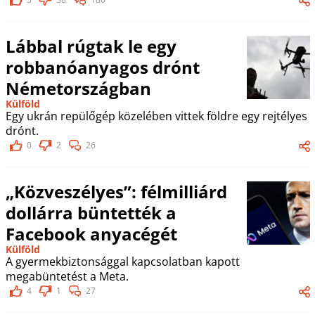
Lábbal rúgtak le egy
robbanóanyagos drónt
Németországban
Külföld
Egy ukrán repülőgép közelében vittek földre egy rejtélyes
drónt.
0
2
26
„Közveszélyes”: félmilliárd
dollárra büntették a
Facebook anyacégét
Külföld
A gyermekbiztonsággal kapcsolatban kapott
megabüntetést a Meta.
4
1
27