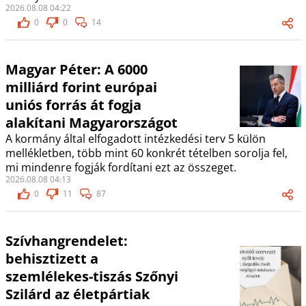
2026.08.08 04:22
0
0
14
Magyar Péter: A 6000
milliárd forint európai
uniós forrás át fogja
alakítani Magyarországot
A kormány által elfogadott intézkedési terv 5 külön
mellékletben, több mint 60 konkrét tételben sorolja fel,
mi mindenre fogják fordítani ezt az összeget.
2026.08.08 04:13
0
11
87
Szívhangrendelet:
behisztizett a
szemlélekes-tiszás Szőnyi
Szilárd az életpártiak