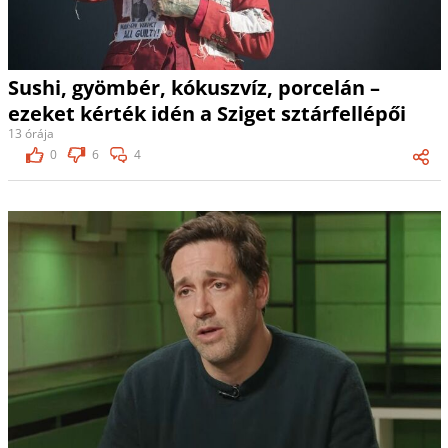
Sushi, gyömbér, kókuszvíz, porcelán –
ezeket kérték idén a Sziget sztárfellépői
13 órája
0
6
4