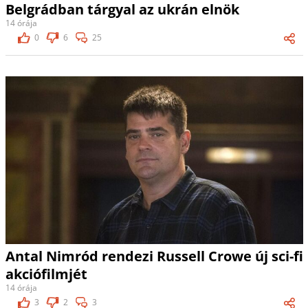
Belgrádban tárgyal az ukrán elnök
14 órája
0
6
25
Antal Nimród rendezi Russell Crowe új sci-fi
akciófilmjét
14 órája
3
2
3