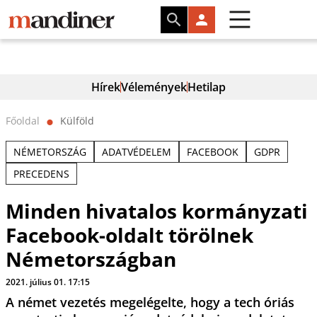
Hírek
Vélemények
Hetilap
Főoldal
Külföld
⬤
NÉMETORSZÁG
ADATVÉDELEM
FACEBOOK
GDPR
PRECEDENS
Minden hivatalos kormányzati
Facebook-oldalt törölnek
Németországban
2021. július 01. 17:15
A német vezetés megelégelte, hogy a tech óriás