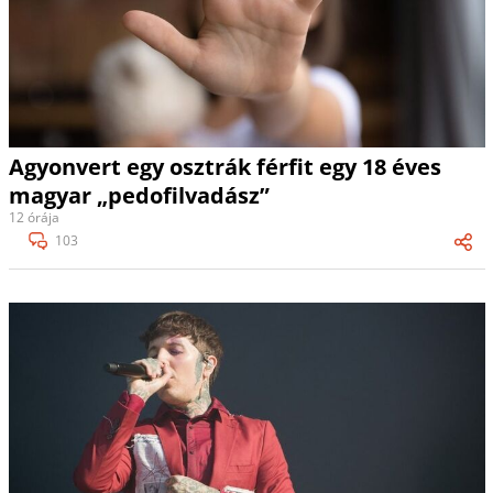
Agyonvert egy osztrák férfit egy 18 éves
magyar „pedofilvadász”
12 órája
103