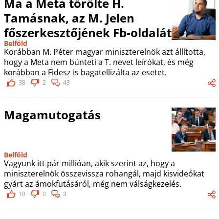
Ma a Meta törölte H.
Tamásnak, az M. Jelen
főszerkesztőjének Fb-oldalát
Belföld
Korábban M. Péter magyar miniszterelnök azt állította,
hogy a Meta nem bünteti a T. nevet leírókat, és még
korábban a Fidesz is bagatellizálta az esetet.
38
2
43
Magamutogatás
Belföld
Vagyunk itt pár millióan, akik szerint az, hogy a
miniszterelnök összevissza rohangál, majd kisvideókat
gyárt az ámokfutásáról, még nem válságkezelés.
10
0
3