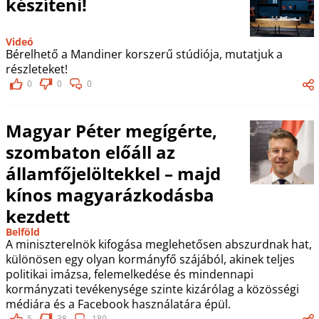
készíteni!
Videó
Bérelhető a Mandiner korszerű stúdiója, mutatjuk a
részleteket!
0
0
0
Magyar Péter megígérte,
szombaton előáll az
államfőjelöltekkel – majd
kínos magyarázkodásba
kezdett
Belföld
A miniszterelnök kifogása meglehetősen abszurdnak hat,
különösen egy olyan kormányfő szájából, akinek teljes
politikai imázsa, felemelkedése és mindennapi
kormányzati tevékenysége szinte kizárólag a közösségi
médiára és a Facebook használatára épül.
5
38
180