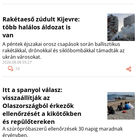
Rakétaeső zúdult Kijevre:
több halálos áldozat is
van
A péntek éjszakai orosz csapások során ballisztikus
rakétákkal, drónokkal és siklóbombákkal támadták az
ukrán városokat.
2026.08.08 05:27
10
Itt a spanyol válasz:
visszaállítják az
Olaszországból érkezők
ellenőrzését a kikötőkben
és repülőtereken
A szúrópróbaszerű ellenőrzések 30 napig maradnak
érvényben.