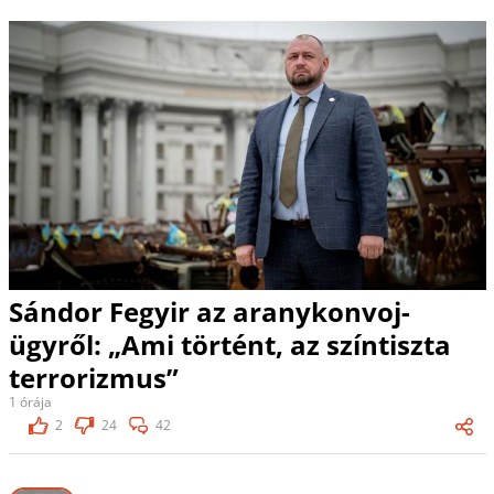
Sándor Fegyir az aranykonvoj-
ügyről: „Ami történt, az színtiszta
terrorizmus”
1 órája
2
24
42