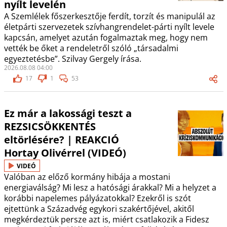
nyílt levelén
A Szemlélek főszerkesztője ferdít, torzít és manipulál az
életpárti szervezetek szívhangrendelet-párti nyílt levele
kapcsán, amelyet azután fogalmaztak meg, hogy nem
vették be őket a rendeletről szóló „társadalmi
egyeztetésbe”. Szilvay Gergely írása.
2026.08.08 04:00
17
1
53
Ez már a lakossági teszt a
REZSICSÖKKENTÉS
eltörlésére? | REAKCIÓ
Hortay Olivérrel (VIDEÓ)
VIDEÓ
Valóban az előző kormány hibája a mostani
energiaválság? Mi lesz a hatósági árakkal? Mi a helyzet a
korábbi napelemes pályázatokkal? Ezekről is szót
ejtettünk a Századvég egykori szakértőjével, akitől
megkérdeztük persze azt is, miért csatlakozik a Fidesz