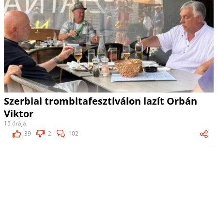
Szerbiai trombitafesztiválon lazít Orbán
Viktor
15 órája
39
2
102