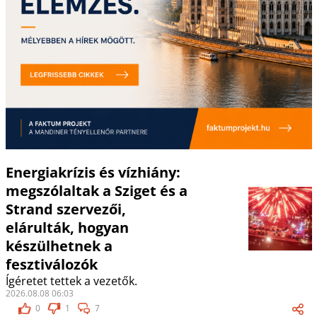
Energiakrízis és vízhiány:
megszólaltak a Sziget és a
Strand szervezői,
elárulták, hogyan
készülhetnek a
fesztiválozók
Ígéretet tettek a vezetők.
2026.08.08 06:03
0
1
7