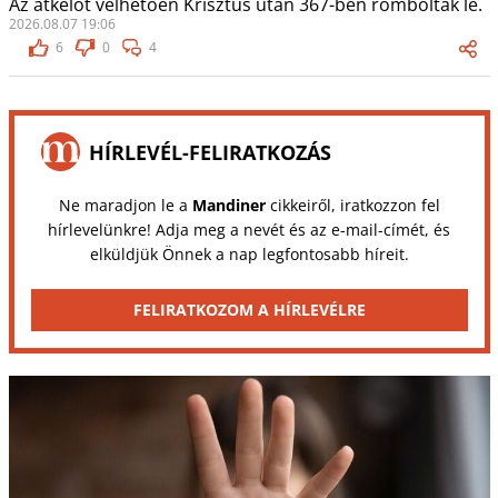
Az átkelőt vélhetően Krisztus után 367-ben rombolták le.
2026.08.07 19:06
6
0
4
HÍRLEVÉL-FELIRATKOZÁS
Ne maradjon le a
Mandiner
cikkeiről, iratkozzon fel
hírlevelünkre! Adja meg a nevét és az e-mail-címét, és
elküldjük Önnek a nap legfontosabb híreit.
FELIRATKOZOM A HÍRLEVÉLRE