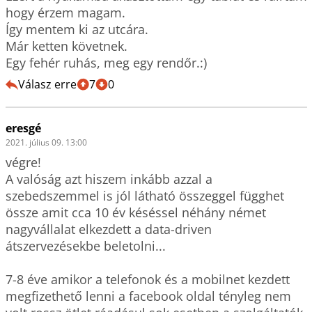
hogy érzem magam.

Így mentem ki az utcára.

Már ketten követnek.

Válasz erre
7
0
eresgé
2021. július 09. 13:00
végre!

A valóság azt hiszem inkább azzal a 
szebedszemmel is jól látható összeggel függhet 
össze amit cca 10 év késéssel néhány német 
nagyvállalat elkezdett a data-driven 
átszervezésekbe beletolni...

7-8 éve amikor a telefonok és a mobilnet kezdett 
megfizethető lenni a facebook oldal tényleg nem 