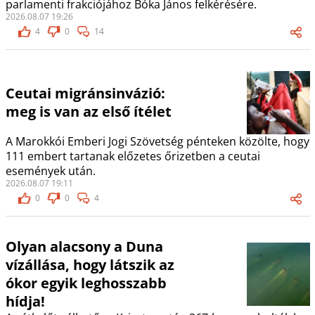
parlamenti frakciójához Bóka János felkérésére.
2026.08.07 19:26
4
0
14
Ceutai migránsinvázió:
meg is van az első ítélet
A Marokkói Emberi Jogi Szövetség pénteken közölte, hogy
111 embert tartanak előzetes őrizetben a ceutai
események után.
2026.08.07 19:11
0
0
4
Olyan alacsony a Duna
vízállása, hogy látszik az
ókor egyik leghosszabb
hídja!