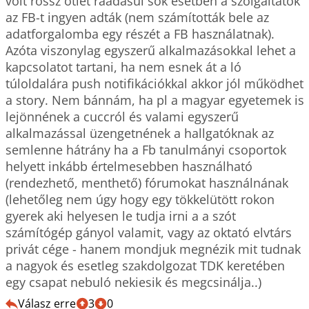
volt rossz ötlet ráadásul sok esetben a szolgáltatók 
az FB-t ingyen adták (nem számították bele az 
adatforgalomba egy részét a FB használatnak).  

Azóta viszonylag egyszerű alkalmazásokkal lehet a 
kapcsolatot tartani, ha nem esnek át a ló 
túloldalára push notifikációkkal akkor jól működhet 
a story. Nem bánnám, ha pl a magyar egyetemek is 
lejönnének a cuccról és valami egyszerű 
alkalmazással üzengetnének a hallgatóknak az 
semlenne hátrány ha a Fb tanulmányi csoportok 
helyett inkább értelmesebben használható 
(rendezhető, menthető) fórumokat használnának 

(lehetőleg nem úgy hogy egy tökkelütött rokon 
gyerek aki helyesen le tudja irni a a szót 
számítógép gányol valamit, vagy az oktató elvtárs 
privát cége - hanem mondjuk megnézik mit tudnak 
a nagyok és esetleg szakdolgozat TDK keretében 
egy csapat nebuló nekiesik és megcsinálja..)
Válasz erre
3
0