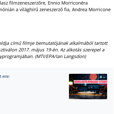
lasz filmzeneszerzőre, Ennio Morriconéra
ónián a világhírű zeneszerző fia, Andrea Morricone
ldja című filmje bemutatójának alkalmából tartott
ztiválon 2017. május 19-én. Az alkotás szerepel a
nyprogramjában. (MTI/EPA/Ian Langsdon)
 erre: