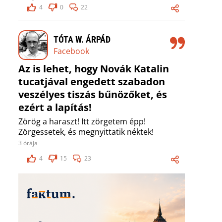
4
0
22
TÓTA W. ÁRPÁD
Facebook
Az is lehet, hogy Novák Katalin
tucatjával engedett szabadon
veszélyes tiszás bűnözőket, és
ezért a lapítás!
Zörög a haraszt! Itt zörgetem épp!
Zörgessetek, és megnyittatik néktek!
3 órája
4
15
23