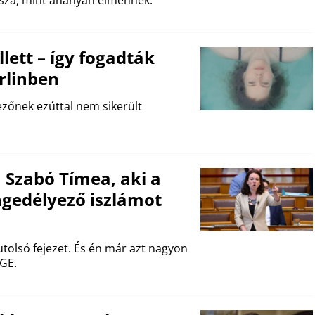
ssza, mint ahányan elmennek.
ett – így fogadták
rlinben
zőnek ezúttal nem sikerült
a Szabó Tímea, aki a
gedélyező iszlámot
tolsó fejezet. És én már azt nagyon
ÉGE.