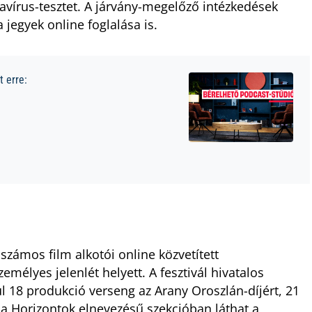
írus-tesztet. A járvány-megelőző intézkedések
 jegyek online foglalása is.
 erre:
 számos film alkotói online közvetített
mélyes jelenlét helyett. A fesztivál hivatalos
l 18 produkció verseng az Arany Oroszlán-díjért, 21
g a Horizontok elnevezésű szekcióban láthat a