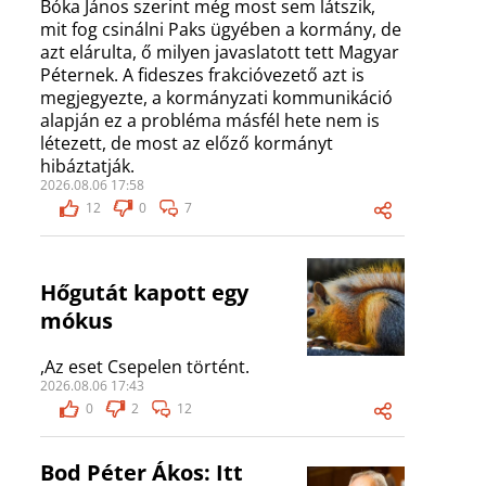
Bóka János szerint még most sem látszik,
mit fog csinálni Paks ügyében a kormány, de
azt elárulta, ő milyen javaslatott tett Magyar
Péternek. A fideszes frakcióvezető azt is
megjegyezte, a kormányzati kommunikáció
alapján ez a probléma másfél hete nem is
létezett, de most az előző kormányt
hibáztatják.
2026.08.06 17:58
12
0
7
Hőgutát kapott egy
mókus
,Az eset Csepelen történt.
2026.08.06 17:43
0
2
12
Bod Péter Ákos: Itt