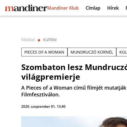
Mandiner Klub
Címlap
Hírek
Főoldal
Külföld
⬤
PIECES OF A WOMAN
MUNDRUCZÓ KORNÉL
KÜL
Szombaton lesz Mundruczó
világpremierje
A Pieces of a Woman című filmjét mutatják
Filmfesztiválon.
2020. szeptember 01. 13:40