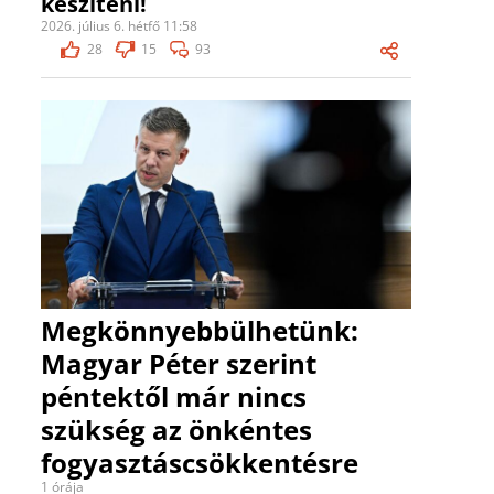
készíteni!
2026. július 6. hétfő 11:58
28
15
93
Megkönnyebbülhetünk:
Magyar Péter szerint
péntektől már nincs
szükség az önkéntes
fogyasztáscsökkentésre
1 órája