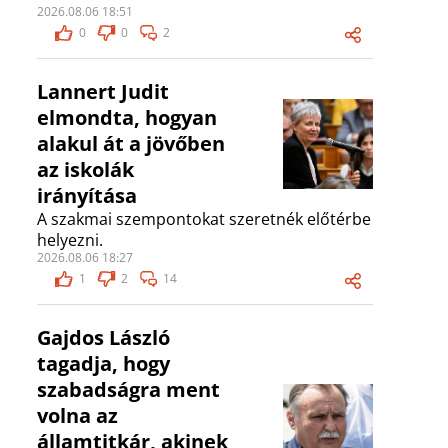
2026.08.06 18:51
0
0
2
Lannert Judit
elmondta, hogyan
alakul át a jövőben
az iskolák
irányítása
A szakmai szempontokat szeretnék előtérbe
helyezni.
2026.08.06 18:27
1
2
14
Gajdos László
tagadja, hogy
szabadságra ment
volna az
államtitkár, akinek