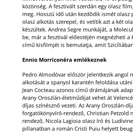
közönség. A fesztivált szerdán egy olasz film
meg. Hosszú idő után kezdődik ismét olasz 
olasz alkotás szerepel, és vetítik azt a két 
készültek. Andrea Segre munkáját, a Molecu
be, már a fesztivál előestéjén megnézheti a k
című kisfilmjét is bemutatja, amit Szicíliában
Ennio Morriconéra emlékeznek
Pedro Almodóvar először jelentkezik angol
alkotását a spanyol karantén feloldása utáni
Jean Cocteau azonos című drámájának adaptác
Arany Oroszlán-életműdíjat vehet át Velencé
díjas színésznő vezeti. Az Arany Oroszlán-dí
forgatókönyvíró-rendező, Christian Petzold 
rendező, Nicola Lagioia olasz író és Ludivin
pillanatban a román Cristi Puiu helyett beugr