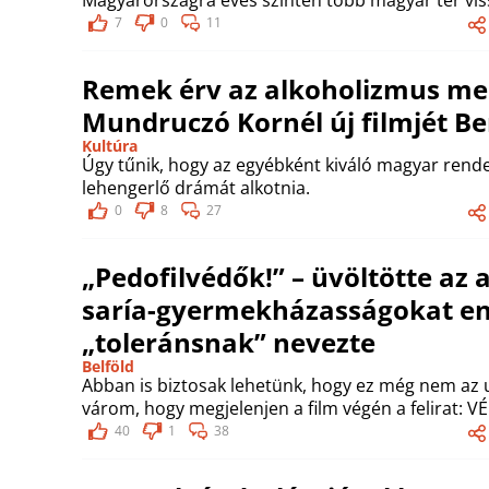
Magyarországra éves szinten több magyar tér vi
7
0
11
Remek érv az alkoholizmus mell
Mundruczó Kornél új filmjét Be
Kultúra
Úgy tűnik, hogy az egyébként kiváló magyar rende
lehengerlő drámát alkotnia.
0
8
27
„Pedofilvédők!” – üvöltötte az 
saría-gyermekházasságokat en
„toleránsnak” nevezte
Belföld
Abban is biztosak lehetünk, hogy ez még nem az u
várom, hogy megjelenjen a film végén a felirat: V
40
1
38