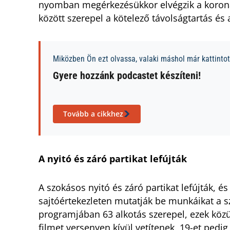
nyomban megérkezésükkor elvégzik a koronav
között szerepel a kötelező távolságtartás és a
Miközben Ön ezt olvassa, valaki máshol már kattintott
Gyere hozzánk podcastet készíteni!
Tovább a cikkhez
A nyitó és záró partikat lefújták
A szokásos nyitó és záró partikat lefújták, és
sajtóértekezleten mutatják be munkáikat a sze
programjában 63 alkotás szerepel, ezek közü
filmet versenyen kívül vetítenek, 19-et pedi