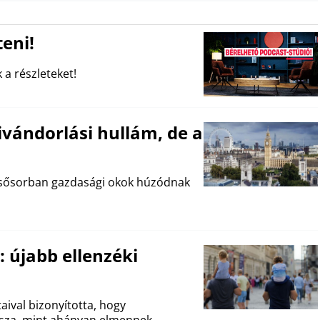
eni!
 a részleteket!
ivándorlási hullám, de a
 elsősorban gazdasági okok húzódnak
: újabb ellenzéki
taival bizonyította, hogy