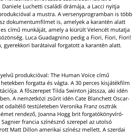
, Daniele Luchetti családi drámája, a Lacci nyitja
produkcióval a mustra. A versenyprogramban is több
olasz dokumentumfilmet is, amelyek a karantén alatt
les című munkáját, amely a kiürült Velencét mutatja
özönség. Luca Guadagnino pedig a Fiori, Fiori, Fiori!
, gyerekkori barátaival forgatott a karantén alatt.
 nyelvű produkcióval: The Human Voice című
 hetekben forgatta és vágta. A 30 perces kisjátékfilm
iója. A főszerepet Tilda Swinton játssza, aki idén
ben. A nemzetközi zsűrit idén Cate Blanchett Oscar-
jat odaítélő testületeben Veronika Franz osztrák
német rendező, Joanna Hogg brit forgatókönyvíró-
e Sagnier francia színésznő szerepel az utolsó
ott Matt Dillon amerikai színész mellett. A szerdai