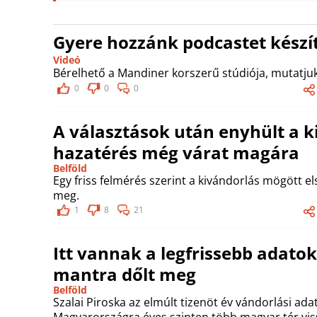
Gyere hozzánk podcastet készít
Videó
Bérelhető a Mandiner korszerű stúdiója, mutatjuk
0
0
0
A választások után enyhült a k
hazatérés még várat magára
Belföld
Egy friss felmérés szerint a kivándorlás mögött
meg.
1
8
21
Itt vannak a legfrissebb adatok
mantra dőlt meg
Belföld
Szalai Piroska az elmúlt tizenöt év vándorlási ada