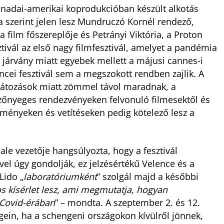
anadai-amerikai koprodukcióban készült alkotás
 szerint jelen lesz Mundruczó Kornél rendező,
 film főszereplője és Petrányi Viktória, a Proton
tivál az első nagy filmfesztivál, amelyet a pandémia
 járvány miatt egyebek mellett a májusi cannes-i
cei fesztivál sem a megszokott rendben zajlik. A
orlátozások miatt zömmel távol maradnak, a
szőnyeges rendezvényeken felvonuló filmesektől és
eményeken és vetítéseken pedig kötelező lesz a
nale vezetője hangsúlyozta, hogy a fesztivál
el úgy gondolják, ez jelzésértékű Velence és a
Lido „
laboratóriumként
” szolgál majd a későbbi
s kísérlet lesz, ami megmutatja, hogyan
 Covid-érában
” – mondta. A szeptember 2. és 12.
égein, ha a schengeni országokon kívülről jönnek,