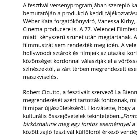
A fesztivál versenyprogramjában szereplő k
bemutatóján a produkció keddi tájékoztatása
Wéber Kata forgatókönyvíró, Vanessa Kirby, a
Cinema producere is. A 77. Velencei Filmfesz
miatti kényszerű szünet után megtartanak. A
filmmustrát sem rendezték meg idén. A velen
hollywoodi sztárok és filmjeik az utazási k
közönséget kordonnal választják el a vörös
színészektől, a zárt térben megrendezett es
maszkviselés.
Robert Cicutto, a fesztivált szervező La Bien
megrendezését azért tartották fontosnak, miv
filmipar újjászületéséről. Hozzátette, hogy a 
kulturális összejövetelek tekintetében.„
Fonto
birkózhatunk meg egy fontos eseménnyel a
között zajló fesztivál külföldről érkező vend