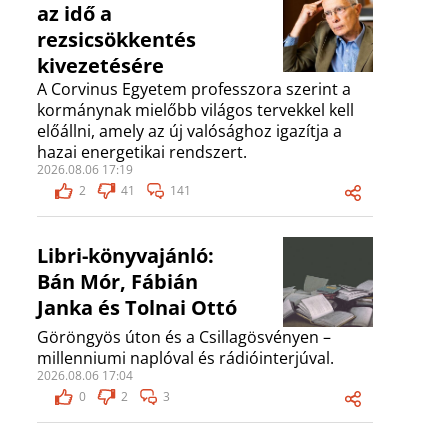
az idő a
rezsicsökkentés
kivezetésére
A Corvinus Egyetem professzora szerint a
kormánynak mielőbb világos tervekkel kell
előállni, amely az új valósághoz igazítja a
hazai energetikai rendszert.
2026.08.06 17:19
2
41
141
Libri-könyvajánló:
Bán Mór, Fábián
Janka és Tolnai Ottó
Göröngyös úton és a Csillagösvényen –
millenniumi naplóval és rádióinterjúval.
2026.08.06 17:04
0
2
3