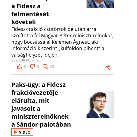
a Fidesz a
felmentését
követeli
Fidesz-frakció csütörtök délután arra
szólította fel Magyar Péter miniszterelnököt,
hogy bocsássa el Kelemen Ágnest, aki
információik szerint „külföldön pihent” a
válsághelyzet idején.
2026.08.06 18:25
0
5
23
Paks-ügy: a Fidesz
frakcióvezetője
elárulta, mit
javasolt a
miniszterelnöknek
a Sándor-palotában
VIDEÓ