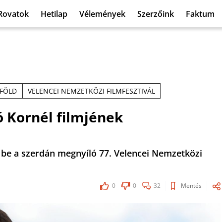
Rovatok
Hetilap
Vélemények
Szerzőink
Faktum
FÖLD
VELENCEI NEMZETKÖZI FILMFESZTIVÁL
 Kornél filmjének
 be a szerdán megnyíló 77. Velencei Nemzetközi
0
0
32
Mentés