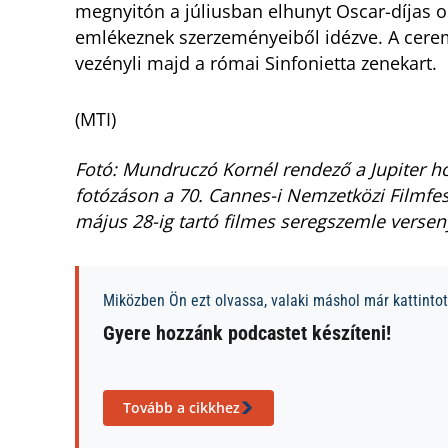
megnyitón a júliusban elhunyt Oscar-díjas o
emlékeznek szerzeményeiből idézve. A cerem
vezényli majd a római Sinfonietta zenekart.
(MTI)
Fotó: Mundruczó Kornél rendező a Jupiter ho
fotózáson a 70. Cannes-i Nemzetközi Filmfes
május 28-ig tartó filmes seregszemle verse
Miközben Ön ezt olvassa, valaki máshol már kattintott
Gyere hozzánk podcastet készíteni!
Tovább a cikkhez