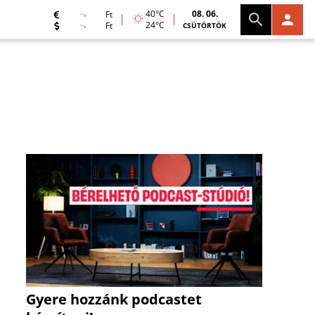
40°C
08. 06.
Ft
24°C
Ft
CSÜTÖRTÖK
Gyere hozzánk podcastet