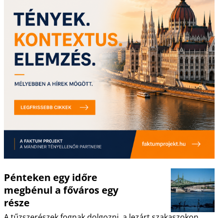
Pénteken egy időre
megbénul a főváros egy
része
A tűzszerészek fognak dolgozni, a lezárt szakaszokon