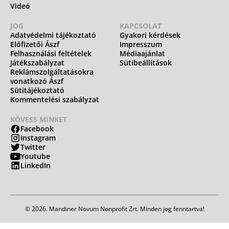
Videó
JOG
KAPCSOLAT
Adatvédelmi tájékoztató
Gyakori kérdések
Előfizetői Ászf
Impresszum
Felhasználási feltételek
Médiaajánlat
Játékszabályzat
Sütibeállítások
Reklámszolgáltatásokra
vonatkozó Ászf
Sütitájékoztató
Kommentelési szabályzat
KÖVESS MINKET
Facebook
Instagram
Twitter
Youtube
LinkedIn
© 2026. Mandiner Novum Nonprofit Zrt. Minden jog fenntartva!