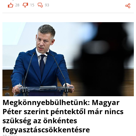
28
15
93
Megkönnyebbülhetünk: Magyar
Péter szerint péntektől már nincs
szükség az önkéntes
fogyasztáscsökkentésre