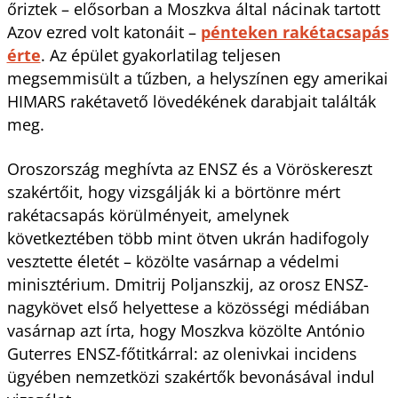
őriztek – elősorban a Moszkva által nácinak tartott
Azov ezred volt katonáit –
pénteken rakétacsapás
érte
. Az épület gyakorlatilag teljesen
megsemmisült a tűzben, a helyszínen egy amerikai
HIMARS rakétavető lövedékének darabjait találták
meg.
Oroszország meghívta az ENSZ és a Vöröskereszt
szakértőit, hogy vizsgálják ki a börtönre mért
rakétacsapás körülményeit, amelynek
következtében több mint ötven ukrán hadifogoly
vesztette életét – közölte vasárnap a védelmi
minisztérium. Dmitrij Poljanszkij, az orosz ENSZ-
nagykövet első helyettese a közösségi médiában
vasárnap azt írta, hogy Moszkva közölte António
Guterres ENSZ-főtitkárral: az olenivkai incidens
ügyében nemzetközi szakértők bevonásával indul