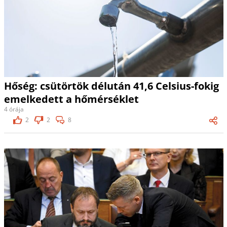
Hőség: csütörtök délután 41,6 Celsius-fokig
emelkedett a hőmérséklet
4 órája
2
2
8