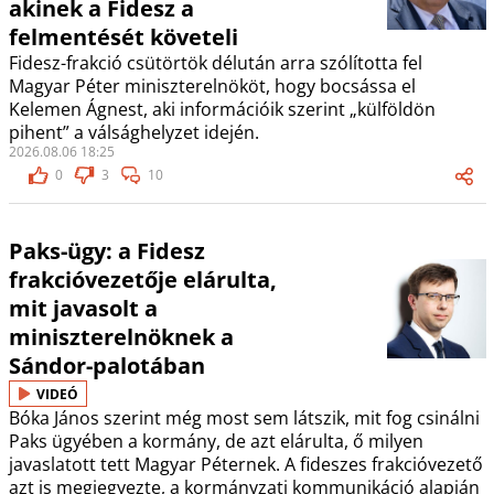
akinek a Fidesz a
felmentését követeli
Fidesz-frakció csütörtök délután arra szólította fel
Magyar Péter miniszterelnököt, hogy bocsássa el
Kelemen Ágnest, aki információik szerint „külföldön
pihent” a válsághelyzet idején.
2026.08.06 18:25
0
3
10
Paks-ügy: a Fidesz
frakcióvezetője elárulta,
mit javasolt a
miniszterelnöknek a
Sándor-palotában
VIDEÓ
Bóka János szerint még most sem látszik, mit fog csinálni
Paks ügyében a kormány, de azt elárulta, ő milyen
javaslatott tett Magyar Péternek. A fideszes frakcióvezető
azt is megjegyezte, a kormányzati kommunikáció alapján