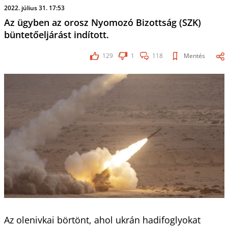
2022. július 31. 17:53
Az ügyben az orosz Nyomozó Bizottság (SZK)
büntetőeljárást indított.
129
1
118
Mentés
Az olenivkai börtönt, ahol ukrán hadifoglyokat