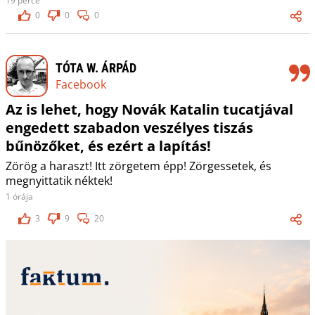
19 perce
0
0
0
TÓTA W. ÁRPÁD
Facebook
Az is lehet, hogy Novák Katalin tucatjával
engedett szabadon veszélyes tiszás
bűnözőket, és ezért a lapítás!
Zörög a haraszt! Itt zörgetem épp! Zörgessetek, és
megnyittatik néktek!
1 órája
3
9
20