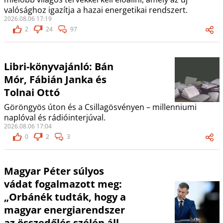
valósághoz igazítja a hazai energetikai rendszert.
2026.08.06 17:19
2
24
97
Libri-könyvajánló: Bán
Mór, Fábián Janka és
Tolnai Ottó
Göröngyös úton és a Csillagösvényen – millenniumi
naplóval és rádióinterjúval.
2026.08.06 17:04
0
2
3
Magyar Péter súlyos
vádat fogalmazott meg:
„Orbánék tudták, hogy a
magyar energiarendszer
az összedőlés szélén áll,