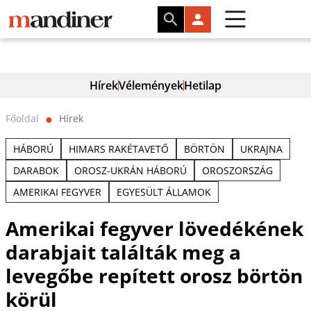
Hírek
Vélemények
Hetilap
Főoldal
Hírek
⬤
HÁBORÚ
HIMARS RAKÉTAVETŐ
BÖRTÖN
UKRAJNA
DARABOK
OROSZ-UKRÁN HÁBORÚ
OROSZORSZÁG
AMERIKAI FEGYVER
EGYESÜLT ÁLLAMOK
Amerikai fegyver lövedékének
darabjait találták meg a
levegőbe repített orosz börtön
körül