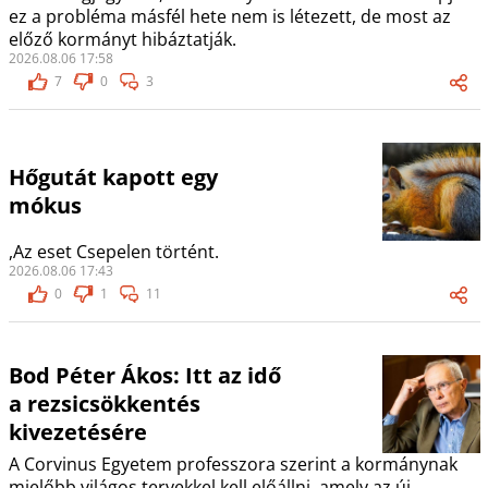
ez a probléma másfél hete nem is létezett, de most az
előző kormányt hibáztatják.
2026.08.06 17:58
7
0
3
Hőgutát kapott egy
mókus
,Az eset Csepelen történt.
2026.08.06 17:43
0
1
11
Bod Péter Ákos: Itt az idő
a rezsicsökkentés
kivezetésére
A Corvinus Egyetem professzora szerint a kormánynak
mielőbb világos tervekkel kell előállni, amely az új