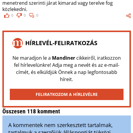
menetrend szerinti járat kimarad vagy terelve fog
közlekedni.
0
0
0
HÍRLEVÉL-FELIRATKOZÁS
Ne maradjon le a
Mandiner
cikkeiről, iratkozzon
fel hírlevelünkre! Adja meg a nevét és az e-mail-
címét, és elküldjük Önnek a nap legfontosabb
híreit.
FELIRATKOZOM A HÍRLEVÉLRE
Összesen 118 komment
A kommentek nem szerkesztett tartalmak,
tartalmuk a szerzőjük álláspontját tükrözi.