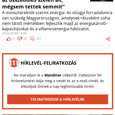
mégsem tettek semmit”
A miniszterelnök szerint energia- és vízügyi forradalomra
van szükség Magyarországon, amelynek részeként soha
nem látott mértékben fejlesztik majd az energiatároló-
kapacitásokat és a villamosenergia-hálózatot.
2026.08.06 16:48
6
37
251
HÍRLEVÉL-FELIRATKOZÁS
Ne maradjon le a
Mandiner
cikkeiről, iratkozzon fel
hírlevelünkre! Adja meg a nevét és az e-mail-címét, és
elküldjük Önnek a nap legfontosabb híreit.
FELIRATKOZOM A HÍRLEVÉLRE