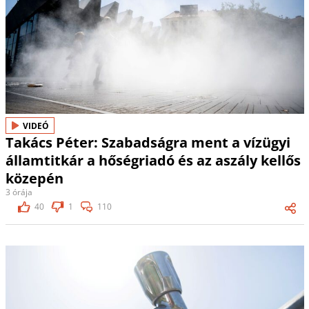
VIDEÓ
Takács Péter: Szabadságra ment a vízügyi
államtitkár a hőségriadó és az aszály kellős
közepén
3 órája
40
1
110