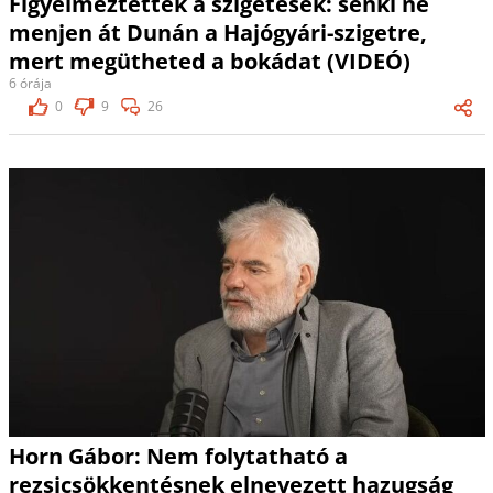
Figyelmeztettek a szigetesek: senki ne
menjen át Dunán a Hajógyári-szigetre,
mert megütheted a bokádat (VIDEÓ)
6 órája
0
9
26
Horn Gábor: Nem folytatható a
rezsicsökkentésnek elnevezett hazugság