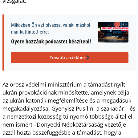
vizsgálat.
Miközben Ön ezt olvassa, valaki máshol
már kattintott erre:
Gyere hozzánk podcastet készíteni!
Tovább a cikkhez
Az orosz védelmi minisztérium a támadást nyílt
ukrán provokációnak minősítette, amelynek célja
az ukrán katonák megfélemlítése és a megadásuk
megakadályozása. Gyenyisz Pusilin, a szakadár – és
a nemzetközi közösség túlnyomó többsége által el
nem ismert –Donyecki Népköztársaság vezetője
azzal hozta összefüggésbe a támadást, hogy a