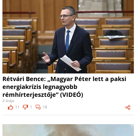
Rétvári Bence: „Magyar Péter lett a paksi
energiakrízis legnagyobb
rémhírterjesztője” (VIDEÓ)
2 órája
11
1
18