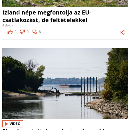
Izland népe megfontolja az EU-
csatlakozást, de feltételekkel
6 órája
2
0
8
VIDEÓ