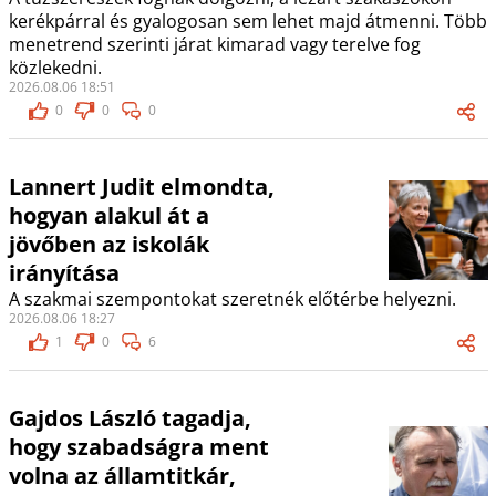
kerékpárral és gyalogosan sem lehet majd átmenni. Több
menetrend szerinti járat kimarad vagy terelve fog
közlekedni.
2026.08.06 18:51
0
0
0
Lannert Judit elmondta,
hogyan alakul át a
jövőben az iskolák
irányítása
A szakmai szempontokat szeretnék előtérbe helyezni.
2026.08.06 18:27
1
0
6
Gajdos László tagadja,
hogy szabadságra ment
volna az államtitkár,