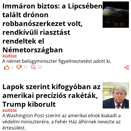
Immáron biztos: a Lipcsében
talált drónon
robbanószerkezet volt,
rendkívüli riasztást
rendeltek el
Németországban
Külföld
A német belügyminiszter figyelmeztetést adott ki.
1
11
52
Lapok szerint kifogyóban az
amerikai precíziós rakéták,
Trump kiborult
Külföld
A Washington Post szerint az amerikai elnök kiakadt a
védelmi miniszterére, a Fehér Ház álhírnek nevezte az
értesülést.