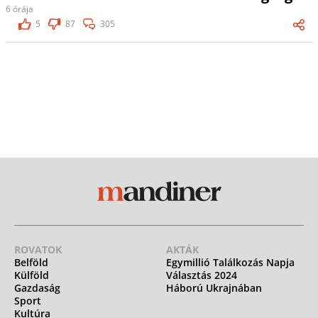
6 órája
5
87
305
ROVATOK
AKTÁK
Belföld
Egymillió Találkozás Napja
Külföld
Választás 2024
Gazdaság
Háború Ukrajnában
Sport
Kultúra