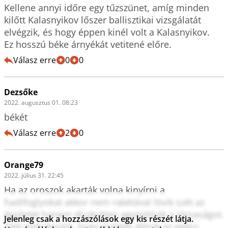
Kellene annyi időre egy tűzszünet, amíg minden 
kilőtt Kalasnyikov lőszer ballisztikai vizsgálatát 
elvégzik, és hogy éppen kinél volt a Kalasnyikov.

Ez hosszú béke árnyékát vetitené előre.
Válasz erre
0
0
Dezsőke
2022. augusztus 01. 08:23
békét
Válasz erre
2
0
Orange79
2022. július 31. 22:45
Ha az oroszok akarták volna kinyírni a 
hadifoglyokat akkor nem rakétával lövik szét az 
épületet hanem diszkréten agyonlövik a társaságot. 
Jelenleg csak a hozzászólások egy kis részét látja.
Elég nyilvánvaló, hogy zseléék állnak az egész 