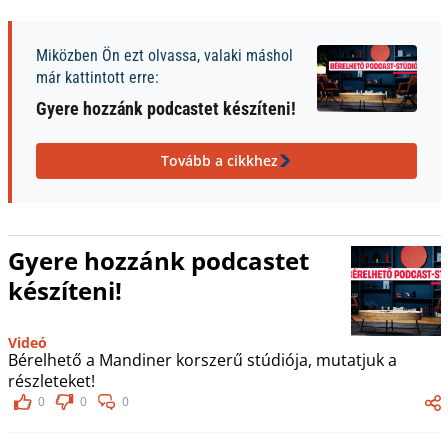
Miközben Ön ezt olvassa, valaki máshol
már kattintott erre:
Gyere hozzánk podcastet készíteni!
Tovább a cikkhez
Gyere hozzánk podcastet
készíteni!
Videó
Bérelhető a Mandiner korszerű stúdiója, mutatjuk a
részleteket!
0
0
0