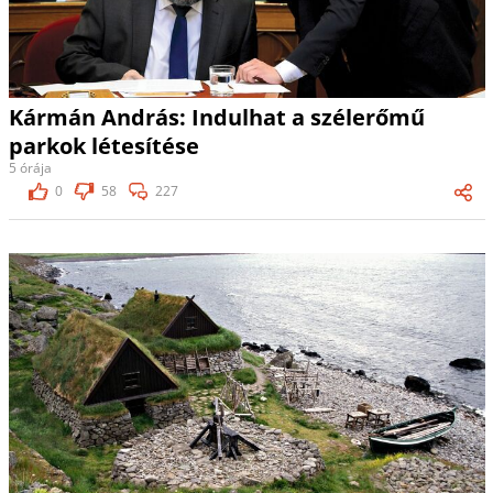
Kármán András: Indulhat a szélerőmű
parkok létesítése
5 órája
0
58
227