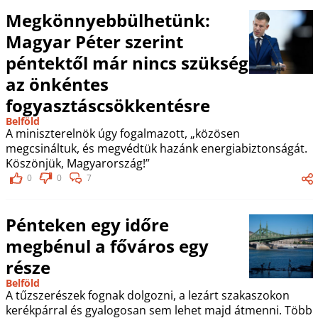
Megkönnyebbülhetünk:
Magyar Péter szerint
péntektől már nincs szükség
az önkéntes
fogyasztáscsökkentésre
Belföld
A miniszterelnök úgy fogalmazott, „közösen
megcsináltuk, és megvédtük hazánk energiabiztonságát.
Köszönjük, Magyarország!”
0
0
7
Pénteken egy időre
megbénul a főváros egy
része
Belföld
A tűzszerészek fognak dolgozni, a lezárt szakaszokon
kerékpárral és gyalogosan sem lehet majd átmenni. Több