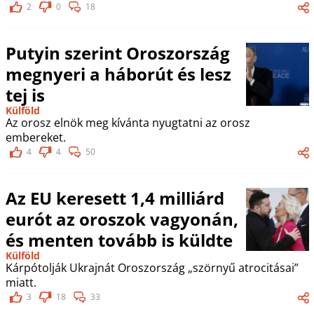
2
0
18
Putyin szerint Oroszország
megnyeri a háborút és lesz
tej is
Külföld
Az orosz elnök meg kívánta nyugtatni az orosz
embereket.
4
4
50
Az EU keresett 1,4 milliárd
eurót az oroszok vagyonán,
és menten tovább is küldte
Külföld
Kárpótolják Ukrajnát Oroszország „szörnyű atrocitásai”
miatt.
3
18
33