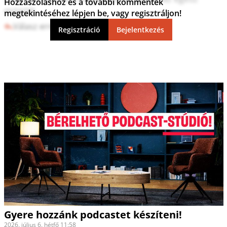
Hozzászóláshoz és a további kommentek
mögött. 
megtekintéséhez lépjen be, vagy regisztráljon!
Válasz erre
9
1
Regisztráció
Bejelentkezés
Gyere hozzánk podcastet készíteni!
2026. július 6. hétfő 11:58