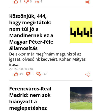
1
0
4
Köszönjük, 444,
hogy megírtátok:
nem túl jó a
Mandinernek ez a
Magyar Péter-féle
államosítás
De akkor már megírnám magunkról az
igazat, olvasóink kedvéért. Kohán Mátyás
írása.
2026.08.09 03:58
49
3
145
Ferencváros-Real
Madrid: nem sok
hiányzott a
meglepetéshez