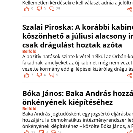
Kellemetlen kérdésekre kell választ adnia a jelöltn
9
0
25
Szalai Piroska: A korábbi kabi
köszönhető a júliusi alacsony in
csak drágulást hoztak azóta
Belföld
A pozitív hatások szinte kivétel nélkül az Orbán
fakadnak, amelyeket az új kabinet még nem vezet
vezette kormány eddigi lépései kizárólag drágulá
7
4
9
Bóka János: Baka András hozzá
önkényének kiépítéséhez
Belföld
Baka András jogtudósként egy jogsértő eljárásban 
hozzájárul a demokratikus intézményrendszer l
önkényének kiépítéséhez – közölte Bóka János, a F
22
3
56