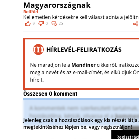
Magyarországnak
Belföld
Kellemetlen kérdésekre kell választ adnia a jelöltn
9
0
25
HÍRLEVÉL-FELIRATKOZÁS
Ne maradjon le a
Mandiner
cikkeiről, iratkozz
meg a nevét és az e-mail-címét, és elküldjük 
híreit.
Összesen 0 komment
A kommentek nem szerkesztett tartalmak, t
hozzászólna, kérjük, olvassa el a
komment
Jelenleg csak a hozzászólások egy kis részét lát
megtekintéséhez lépjen be, vagy regisztráljon!
Komme
Regisztrác