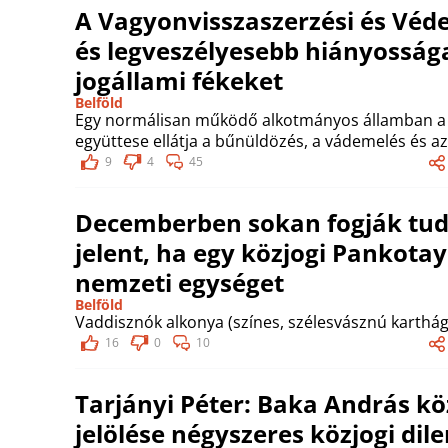
A Vagyonvisszaszerzési és Véd
és legveszélyesebb hiányossága
jogállami fékeket
Belföld
Egy normálisan működő alkotmányos államban a r
együttese ellátja a bűnüldözés, a vádemelés és az
9
4
45
Decemberben sokan fogják tudn
jelent, ha egy közjogi Pankotay 
nemzeti egységet
Belföld
Vaddisznók alkonya (színes, szélesvásznú karthágói
16
0
10
Tarjányi Péter: Baka András kö
jelölése négyszeres közjogi dil