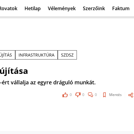
Rovatok
Hetilap
Vélemények
Szerzőink
Faktum
ÚJÍTÁS
INFRASTRUKTÚRA
SZDSZ
újítása
-ért vállalja az egyre dráguló munkát.
0
0
0
Mentés