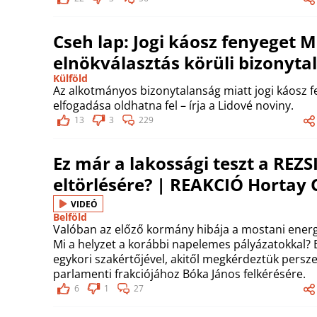
Cseh lap: Jogi káosz fenyeget 
elnökválasztás körüli bizonyta
Külföld
Az alkotmányos bizonytalanság miatt jogi káosz f
elfogadása oldhatna fel – írja a Lidové noviny.
13
3
229
Ez már a lakossági teszt a RE
eltörlésére? | REAKCIÓ Hortay O
VIDEÓ
Belföld
Valóban az előző kormány hibája a mostani energi
Mi a helyzet a korábbi napelemes pályázatokkal? E
egykori szakértőjével, akitől megkérdeztük persze 
parlamenti frakciójához Bóka János felkérésére.
6
1
27