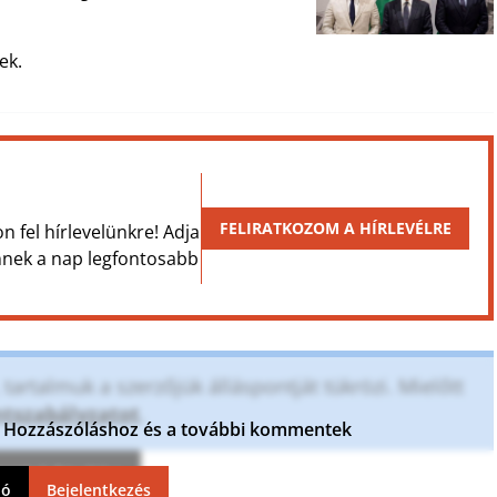
ek.
FELIRATKOZOM A HÍRLEVÉLRE
on fel hírlevelünkre! Adja
Önnek a nap legfontosabb
artalmuk a szerzőjük álláspontját tükrözi. Mielőtt
szabályzatot
.
ja. Hozzászóláshoz és a további kommentek
ntek frissítése
ió
Bejelentkezés