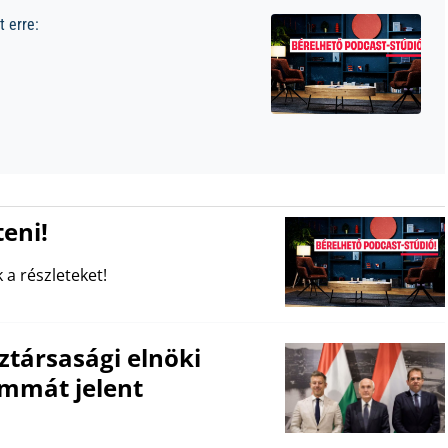
 erre:
eni!
 a részleteket!
ztársasági elnöki
emmát jelent