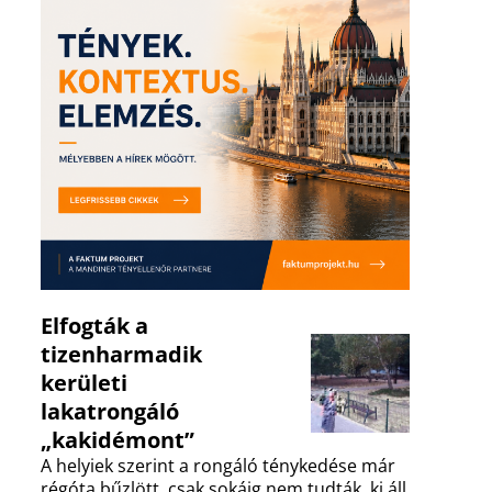
Elfogták a
tizenharmadik
kerületi
lakatrongáló
„kakidémont”
A helyiek szerint a rongáló ténykedése már
régóta bűzlött, csak sokáig nem tudták, ki áll