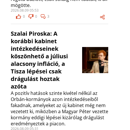
mögötte.
2026.08.09 05:53
0
0
3
Szalai Piroska: A
korábbi kabinet
intézkedéseinek
köszönhető a júliusi
alacsony infláció, a
Tisza lépései csak
drágulást hoztak
azóta
A pozitív hatások szinte kivétel nélkül az
Orbán-kormányok azon intézkedéseiből
fakadnak, amelyeket az új kabinet még nem
vezetett ki, miközben a Magyar Péter vezette
kormány eddigi lépései kizárólag drágulást
eredményeztek a piacon.
2026.08.09 05:31