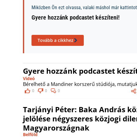
Miközben Ön ezt olvassa, valaki máshol már kattintott
Gyere hozzánk podcastet készíteni!
Tovább a cikkhez
Gyere hozzánk podcastet készít
Videó
Bérelhető a Mandiner korszerű stúdiója, mutatjuk
0
0
0
Tarjányi Péter: Baka András kö
jelölése négyszeres közjogi dil
Magyarországnak
Belföld