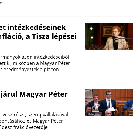
ek.
net intézkedéseinek
fláció, a Tisza lépései
-kormányok azon intézkedéseiből
ett ki, miközben a Magyar Péter
st eredményeztek a piacon.
járul Magyar Péter
vesz részt, szerepvállalásával
ebontásához és Magyar Péter
idesz frakcióvezetője.