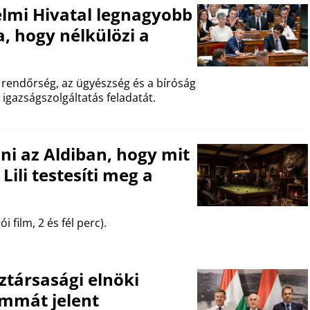
elmi Hivatal legnagyobb
, hogy nélkülözi a
endőrség, az ügyészség és a bíróság
 igazságszolgáltatás feladatát.
i az Aldiban, hogy mit
Lili testesíti meg a
 film, 2 és fél perc).
ztársasági elnöki
emmát jelent