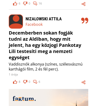
6
0
16
NIZALOWSKI ATTILA
Facebook
Decemberben sokan fogják
tudni az Aldiban, hogy mit
jelent, ha egy közjogi Pankotay
Lili testesíti meg a nemzeti
egységet
Vaddisznók alkonya (színes, szélesvásznú
karthágói film, 2 és fél perc).
1 órája
8
0
6