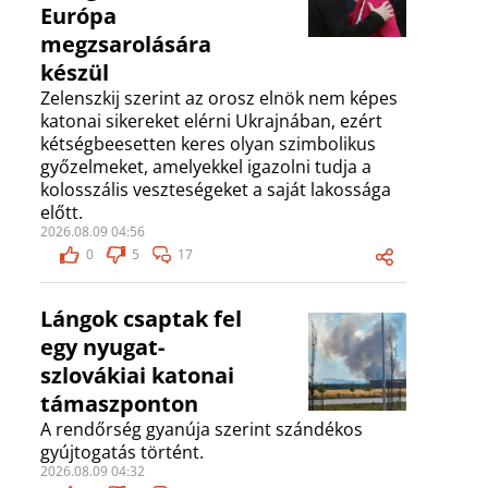
Európa
megzsarolására
készül
Zelenszkij szerint az orosz elnök nem képes
katonai sikereket elérni Ukrajnában, ezért
kétségbeesetten keres olyan szimbolikus
győzelmeket, amelyekkel igazolni tudja a
kolosszális veszteségeket a saját lakossága
előtt.
2026.08.09 04:56
0
5
17
Lángok csaptak fel
egy nyugat-
szlovákiai katonai
támaszponton
A rendőrség gyanúja szerint szándékos
gyújtogatás történt.
2026.08.09 04:32