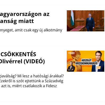
Magyarországon az
lanság miatt
enyeget, amit csak egy új alkotmány
ZSICSÖKKENTÉS
livérrel (VIDEÓ)
aválság? Mi lesz a hatósági árakkal?
zekről is szót ejtettünk a Századvég
azt is, miért csatlakozik a Fidesz