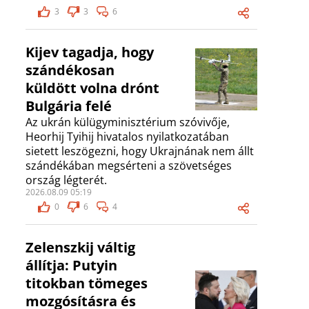
3
3
6
Kijev tagadja, hogy
szándékosan
küldött volna drónt
Bulgária felé
Az ukrán külügyminisztérium szóvivője,
Heorhij Tyihij hivatalos nyilatkozatában
sietett leszögezni, hogy Ukrajnának nem állt
szándékában megsérteni a szövetséges
ország légterét.
2026.08.09 05:19
0
6
4
Zelenszkij váltig
állítja: Putyin
titokban tömeges
mozgósításra és