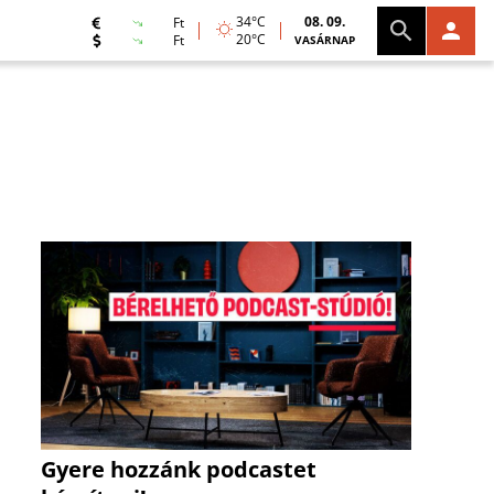
34°C
08. 09.
Ft
20°C
Ft
VASÁRNAP
Gyere hozzánk podcastet