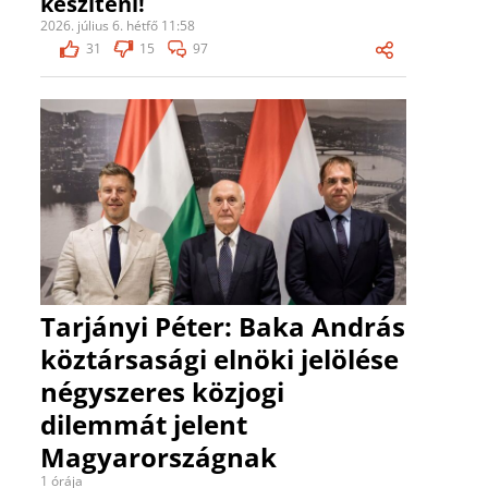
készíteni!
2026. július 6. hétfő 11:58
31
15
97
Tarjányi Péter: Baka András
köztársasági elnöki jelölése
négyszeres közjogi
dilemmát jelent
Magyarországnak
1 órája