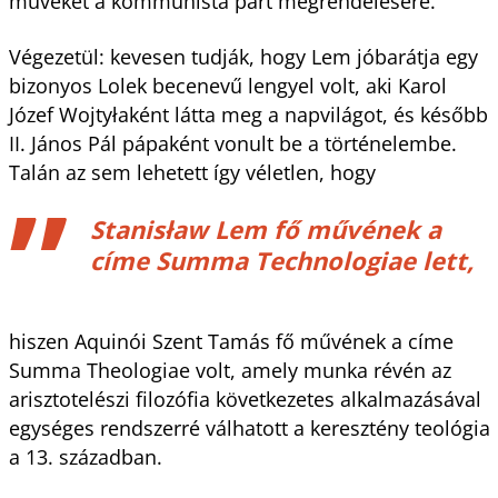
műveket a kommunista párt megrendelésére.
Végezetül: kevesen tudják, hogy Lem jóbarátja egy
bizonyos Lolek becenevű lengyel volt, aki Karol
Józef Wojtyłaként látta meg a napvilágot, és később
II. János Pál pápaként vonult be a történelembe.
Talán az sem lehetett így véletlen, hogy
Stanisław Lem fő művének a
címe Summa Technologiae lett,
hiszen Aquinói Szent Tamás fő művének a címe
Summa Theologiae volt, amely munka révén az
arisztotelészi filozófia következetes alkalmazásával
egységes rendszerré válhatott a keresztény teológia
a 13. században.