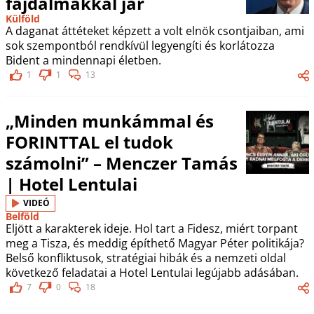
fájdalmakkal jár
Külföld
A daganat áttéteket képzett a volt elnök csontjaiban, ami
sok szempontból rendkívül legyengíti és korlátozza
Bident a mindennapi életben.
1
1
13
„Minden munkámmal és
FORINTTAL el tudok
számolni” – Menczer Tamás
| Hotel Lentulai
VIDEÓ
Belföld
Eljött a karakterek ideje. Hol tart a Fidesz, miért torpant
meg a Tisza, és meddig építhető Magyar Péter politikája?
Belső konfliktusok, stratégiai hibák és a nemzeti oldal
következő feladatai a Hotel Lentulai legújabb adásában.
7
0
18