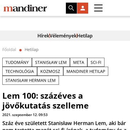
Hírek
Vélemények
Hetilap
Főoldal
Hetilap
⬤
TUDOMÁNY
STANISŁAW LEM
META
SCI-FI
TECHNOLÓGIA
KOZMOSZ
MANDINER HETILAP
STANISŁAW HERMAN LEM
Lem 100: százéves a
jövőkutatás szelleme
2021. szeptember 12. 09:53
Száz éve született Stanisław Herman Lem, aki bár