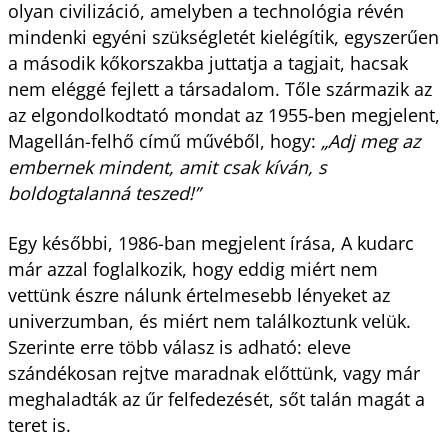
olyan civilizáció, amelyben a technológia révén
mindenki egyéni szükségletét kielégítik, egyszerűen
a második kőkorszakba juttatja a tagjait, hacsak
nem eléggé fejlett a társadalom. Tőle származik az
az elgondolkodtató mondat az 1955-ben megjelent,
Magellán-felhő című művéből, hogy:
„Adj meg az
embernek mindent, amit csak kíván, s
boldogtalanná teszed!”
Egy későbbi, 1986-ban megjelent írása, A kudarc
már azzal foglalkozik, hogy eddig miért nem
vettünk észre nálunk értelmesebb lényeket az
univerzumban, és miért nem találkoztunk velük.
Szerinte erre több válasz is adható: eleve
szándékosan rejtve maradnak előttünk, vagy már
meghaladták az űr felfedezését, sőt talán magát a
teret is.