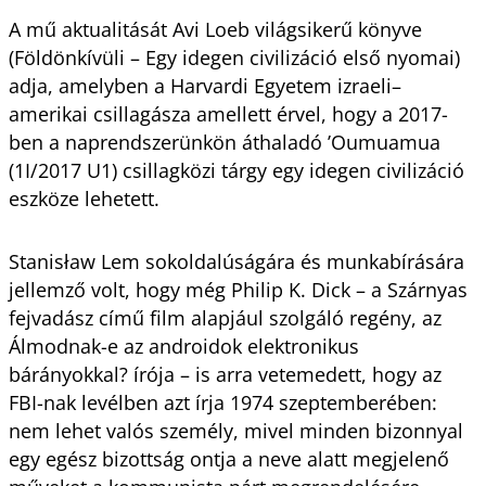
A mű aktualitását Avi Loeb világsikerű könyve
(Földönkívüli – Egy idegen civilizáció első nyomai)
adja, amelyben a Harvardi Egyetem izraeli–
amerikai csillagásza amellett érvel, hogy a 2017-
ben a naprendszerünkön áthaladó ’Oumuamua
(1I/2017 U1) csillagközi tárgy egy idegen civilizáció
eszköze lehetett.
Stanisław Lem sokoldalúságára és munkabírására
jellemző volt, hogy még Philip K. Dick – a Szárnyas
fejvadász című film alapjául szolgáló regény, az
Álmodnak-e az androidok elektronikus
bárányokkal? írója – is arra vetemedett, hogy az
FBI-nak levélben azt írja 1974 szeptemberében:
nem lehet valós személy, mivel minden bizonnyal
egy egész bizottság ontja a neve alatt megjelenő