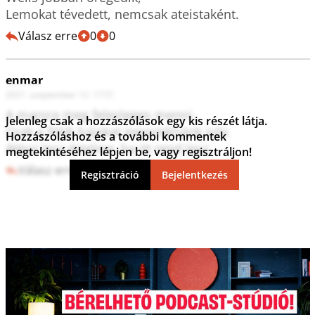
Válasz erre
0
0
enmar
2021. szeptember 12. 17:51
A marsra meg felesleges menni.

Jelenleg csak a hozzászólások egy kis részét látja.
Csak a földi bajokat exportálnánk oda.

Hozzászóláshoz és a további kommentek
megtekintéséhez lépjen be, vagy regisztráljon!
Válasz erre
0
0
Regisztráció
Bejelentkezés