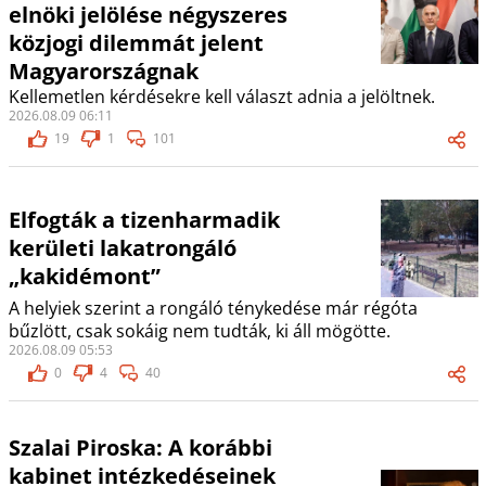
elnöki jelölése négyszeres
közjogi dilemmát jelent
Magyarországnak
Kellemetlen kérdésekre kell választ adnia a jelöltnek.
2026.08.09 06:11
19
1
101
Elfogták a tizenharmadik
kerületi lakatrongáló
„kakidémont”
A helyiek szerint a rongáló ténykedése már régóta
bűzlött, csak sokáig nem tudták, ki áll mögötte.
2026.08.09 05:53
0
4
40
Szalai Piroska: A korábbi
kabinet intézkedéseinek