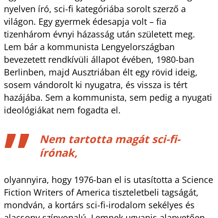
nyelven író, sci-fi kategóriába sorolt szerző a
világon. Egy gyermek édesapja volt – fia
tizenhárom évnyi házasság után született meg.
Lem bár a kommunista Lengyelországban
bevezetett rendkívüli állapot évében, 1980-ban
Berlinben, majd Ausztriában élt egy rövid ideig,
sosem vándorolt ki nyugatra, és vissza is tért
hazájába. Sem a kommunista, sem pedig a nyugati
ideológiákat nem fogadta el.
Nem tartotta magát sci-fi-
írónak,
olyannyira, hogy 1976-ban el is utasította a Science
Fiction Writers of America tiszteletbeli tagságát,
mondván, a kortárs sci-fi-irodalom sekélyes és
alacsony színvonalú. Lemnek ugyanis alapvetően