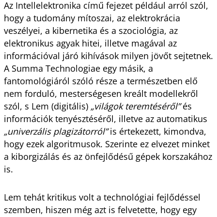
Az Intellelektronika című fejezet például arról szól,
hogy a tudomány mítoszai, az elektrokrácia
veszélyei, a kibernetika és a szociológia, az
elektronikus agyak hitei, illetve magával az
információval járó kihívások milyen jövőt sejtetnek.
A Summa Technologiae egy másik, a
fantomológiáról szóló része a természetben elő
nem forduló, mesterségesen kreált modellekről
szól, s Lem (digitális)
„világok teremtéséről”
és
információk tenyésztéséről, illetve az automatikus
„univerzális plagizátorról”
is értekezett, kimondva,
hogy ezek algoritmusok. Szerinte ez elvezet minket
a kiborgizálás és az önfejlődésű gépek korszakához
is.
Lem tehát kritikus volt a technológiai fejlődéssel
szemben, hiszen még azt is felvetette, hogy egy