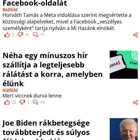
Facebook-oldalát
Belföld
Horváth Tamás a Meta indoklása szerint megsértette a
közösségi alapelveket, mivel a Facebook „veszélyes
személyként” tartja nyilván a Mi Hazánk elnökét.
3
31
71
Néha egy mínuszos hír
szállítja a legteljesebb
rálátást a korra, amelyben
élünk
Külföld
Mert viccnek durva lenne.
22
1
43
Joe Biden rákbetegsége
továbbterjedt és súlyos