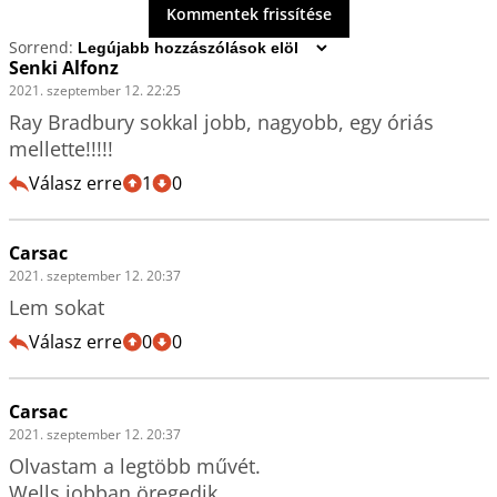
Kommentek frissítése
Sorrend:
Senki Alfonz
2021. szeptember 12. 22:25
Ray Bradbury sokkal jobb, nagyobb, egy óriás 
mellette!!!!!
Válasz erre
1
0
Carsac
2021. szeptember 12. 20:37
Lem sokat
Válasz erre
0
0
Carsac
2021. szeptember 12. 20:37
Olvastam a legtöbb művét.

Wells jobban öregedik,
