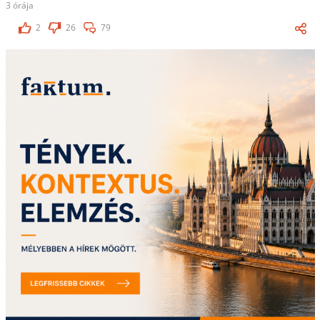
3 órája
2
26
79