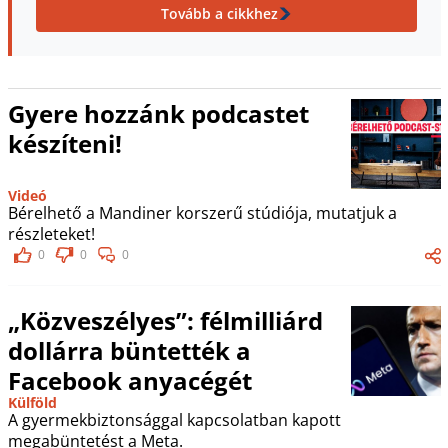
Tovább a cikkhez
Gyere hozzánk podcastet
készíteni!
Videó
Bérelhető a Mandiner korszerű stúdiója, mutatjuk a
részleteket!
0
0
0
„Közveszélyes”: félmilliárd
dollárra büntették a
Facebook anyacégét
Külföld
A gyermekbiztonsággal kapcsolatban kapott
megabüntetést a Meta.