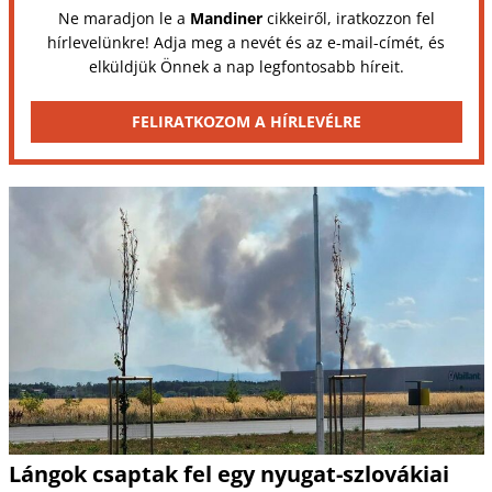
Ne maradjon le a
Mandiner
cikkeiről, iratkozzon fel
hírlevelünkre! Adja meg a nevét és az e-mail-címét, és
elküldjük Önnek a nap legfontosabb híreit.
FELIRATKOZOM A HÍRLEVÉLRE
Lángok csaptak fel egy nyugat-szlovákiai