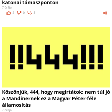
katonai támaszponton
7 órája
2
0
5
Köszönjük, 444, hogy megírtátok: nem túl jó
a Mandinernek ez a Magyar Péter-féle
államosítás
7 órája