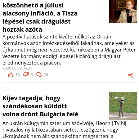
köszönhető a júliusi
alacsony infláció, a Tisza
lépései csak drágulást
hoztak azóta
A pozitív hatások szinte kivétel nélkül az Orbán-
kormányok azon intézkedéseiből fakadnak, amelyeket az
új kabinet még nem vezetett ki, miközben a Magyar Péter
vezette kormány eddigi lépései kizárólag drágulást
eredményeztek a piacon.
2026.08.09 05:31
13
6
20
Kijev tagadja, hogy
szándékosan küldött
volna drónt Bulgária felé
Az ukrán külügyminisztérium szóvivője, Heorhij Tyihij
hivatalos nyilatkozatában sietett leszögezni, hogy
Ukrajnának nem állt szándékában megsérteni a