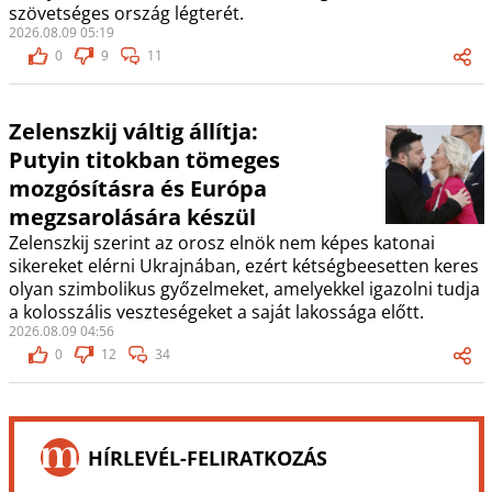
szövetséges ország légterét.
2026.08.09 05:19
0
9
11
Zelenszkij váltig állítja:
Putyin titokban tömeges
mozgósításra és Európa
megzsarolására készül
Zelenszkij szerint az orosz elnök nem képes katonai
sikereket elérni Ukrajnában, ezért kétségbeesetten keres
olyan szimbolikus győzelmeket, amelyekkel igazolni tudja
a kolosszális veszteségeket a saját lakossága előtt.
2026.08.09 04:56
0
12
34
HÍRLEVÉL-FELIRATKOZÁS