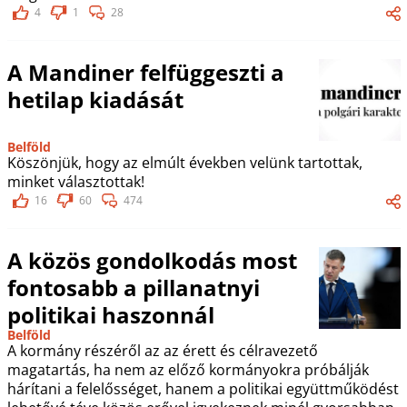
4
1
28
A Mandiner felfüggeszti a
hetilap kiadását
Belföld
Köszönjük, hogy az elmúlt években velünk tartottak,
minket választottak!
16
60
474
A közös gondolkodás most
fontosabb a pillanatnyi
politikai haszonnál
Belföld
A kormány részéről az az érett és célravezető
magatartás, ha nem az előző kormányokra próbálják
hárítani a felelősséget, hanem a politikai együttműködést