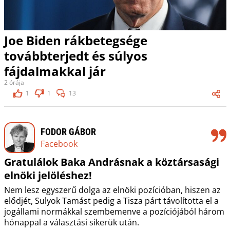
Joe Biden rákbetegsége
továbbterjedt és súlyos
fájdalmakkal jár
2 órája
1
1
13
FODOR GÁBOR
Facebook
Gratulálok Baka Andrásnak a köztársasági
elnöki jelöléshez!
Nem lesz egyszerű dolga az elnöki pozícióban, hiszen az
elődjét, Sulyok Tamást pedig a Tisza párt távolította el a
jogállami normákkal szembemenve a pozíciójából három
hónappal a választási sikerük után.