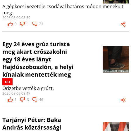
A gépkocsi vezetője csodával határos módon menekült
meg.
2026.08.09 08:59
0
1
21
Egy 24 éves grúz turista
meg akart erőszakolni
egy 18 éves lányt
Hajdúszoboszlón, a helyi
kínaiak mentették meg
18+
Őrizetbe vették a grúzt.
2026.08.09 08:47
1
3
46
Tarjányi Péter: Baka
András köztársasági