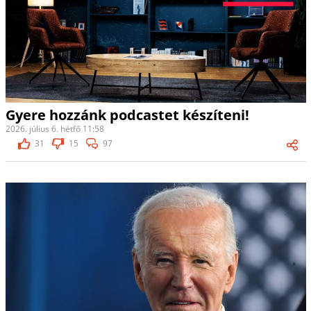
Gyere hozzánk podcastet készíteni!
2026. július 6. hétfő 11:58
31
15
97