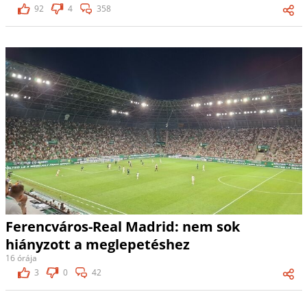
92
4
358
Ferencváros-Real Madrid: nem sok
hiányzott a meglepetéshez
16 órája
3
0
42