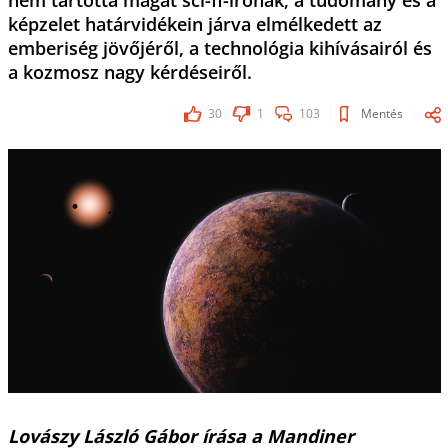
nem tartotta magát sci-fi-írónak, a tudomány és a
képzelet határvidékein járva elmélkedett az
emberiség jövőjéről, a technológia kihívásairól és
a kozmosz nagy kérdéseiről.
30
1
103
Mentés
Lovászy László Gábor írása a Mandiner