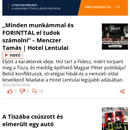
„Minden munkámmal és
FORINTTAL el tudok
számolni” – Menczer
Tamás | Hotel Lentulai
VIDEÓ
Eljött a karakterek ideje. Hol tart a Fidesz, miért torpant
meg a Tisza, és meddig építhető Magyar Péter politikája?
Belső konfliktusok, stratégiai hibák és a nemzeti oldal
következő feladatai a Hotel Lentulai legújabb adásában.
2026.08.09 09:06
7
0
18
A Tiszába csúszott és
elmerült egy autó