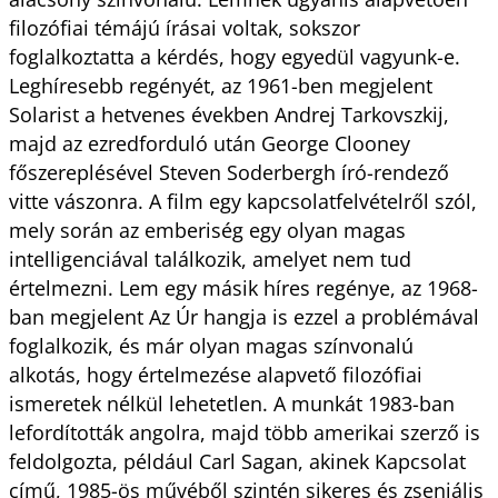
filozófiai témájú írásai voltak, sokszor
foglalkoztatta a kérdés, hogy egyedül vagyunk-e.
Leghíresebb regényét, az 1961-ben megjelent
Solarist a hetvenes években Andrej Tarkovszkij,
majd az ezredforduló után George Clooney
főszereplésével Steven Soderbergh író-rendező
vitte vászonra. A film egy kapcsolatfelvételről szól,
mely során az emberiség egy olyan magas
intelligen­ciával találkozik, amelyet nem tud
értelmezni. Lem egy másik híres regénye, az 1968-
ban megjelent Az Úr hangja is ezzel a problémával
foglalkozik, és már olyan magas színvonalú
alkotás, hogy értelmezése alapvető filozófiai
ismeretek nélkül lehetetlen. A munkát 1983-ban
lefordították angolra, majd több amerikai szerző is
feldolgozta, például Carl Sagan, akinek Kapcsolat
című, 1985-ös művéből szintén sikeres és zseniális