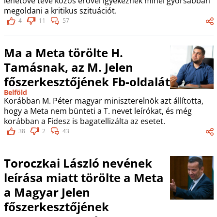
lehetővé téve közös erővel igyekeznek minél gyorsabban
megoldani a kritikus szituációt.
4
11
57
Ma a Meta törölte H.
Tamásnak, az M. Jelen
főszerkesztőjének Fb-oldalát
Belföld
Korábban M. Péter magyar miniszterelnök azt állította,
hogy a Meta nem bünteti a T. nevet leírókat, és még
korábban a Fidesz is bagatellizálta az esetet.
38
2
43
Toroczkai László nevének
leírása miatt törölte a Meta
a Magyar Jelen
főszerkesztőjének