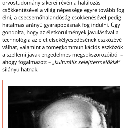
orvostudomány sikerei révén a halálozás
csökkentésével a világ népessége egyre tovább fog
élni, a csecsemőhalandóság csökkenésével pedig
hatalmas arányú gyarapodásnak fog indulni. Úgy
gondolta, hogy az életkörülmények javulásával a
technológia az élet elsekélyesedésének eszközévé
válhat, valamint a tömegkommunikációs eszközök
a szellemi javak engedelmes megsokszorozóiból –
ahogy fogalmazott –
„kulturális selejttermelőkké”
silányulhatnak.