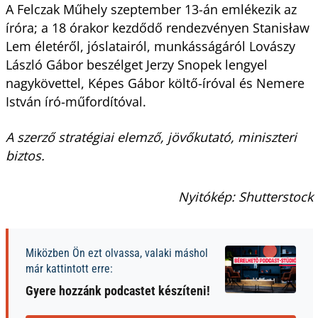
A Felczak Műhely szeptember 13-án emlékezik az
íróra; a 18 órakor kezdődő rendezvényen Stanisław
Lem életéről, jóslatairól, munkásságáról Lovászy
László Gábor beszélget Jerzy Snopek lengyel
nagykövettel, Képes Gábor költő-íróval és Nemere
István író-műfordítóval.
A szerző stratégiai elemző, jövőkutató, miniszteri
biztos.
Nyitókép: Shutterstock
Miközben Ön ezt olvassa, valaki máshol
már kattintott erre:
Gyere hozzánk podcastet készíteni!