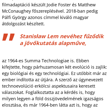
filmadaptáció készült Jodie Foster és Matthew
McConaughey főszereplésével. 2018-ban pedig
Pálfi György azonos címmel kiváló magyar
átdolgozást készített.
Stanisław Lem nevéhez fűződik
a jövőkutatás alapműve,
az 1964-es Summa Technologiae is. Ebben
kifejtette, hogy párhuzamosan két evolúció is zajlik:
egy biológiai és egy technológiai. Ez utóbbit már az
ember indította az útjára. A szerző az úgynevezett
technoevolúció erkölcsi aspektusaira keresett
válaszokat. Foglalkoztatta az a kérdés is, hogy
milyen legyen a föld összjövedelmének igazságos
elosztása, és már 1964-ben látta azt is, hogy az