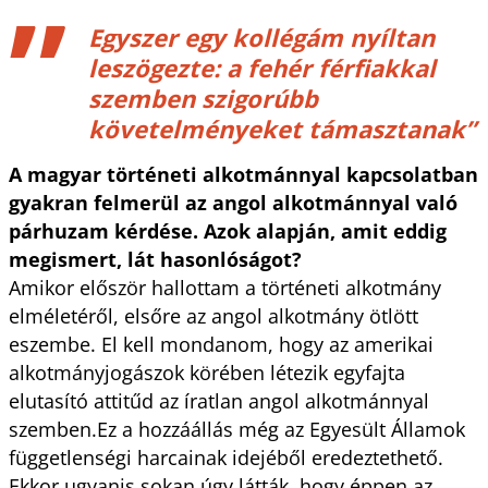
Egyszer egy kollégám nyíltan
leszögezte: a fehér férfiakkal
szemben szigorúbb
követelményeket támasztanak”
A magyar történeti alkotmánnyal kapcsolatban
gyakran felmerül az angol alkotmánnyal való
párhuzam kérdése. Azok alapján, amit eddig
megismert, lát hasonlóságot?
Amikor először hallottam a történeti alkotmány
elméletéről, elsőre az angol alkotmány ötlött
eszembe. El kell mondanom, hogy az amerikai
alkotmányjogászok körében létezik egyfajta
elutasító attitűd az íratlan angol alkotmánnyal
szemben.Ez a hozzáállás még az Egyesült Államok
függetlenségi harcainak idejéből eredeztethető.
Ekkor ugyanis sokan úgy látták, hogy éppen az