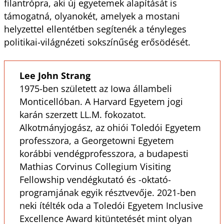
filantrópra, aki új egyetemek alapítását is
támogatná, olyanokét, amelyek a mostani
helyzettel ellentétben segítenék a tényleges
politikai-világnézeti sokszínűség erősödését.
Lee John Strang
1975-ben született az Iowa állambeli
Monticellóban. A Harvard Egyetem jogi
karán szerzett LL.M. fokozatot.
Alkotmányjogász, az ohiói Toledói Egyetem
professzora, a Georgetowni Egyetem
korábbi vendégprofesszora, a budapesti
Mathias Corvinus Collegium Visiting
Fellowship vendégkutató és -oktató-
programjának egyik résztvevője. 2021-ben
neki ítélték oda a Toledói Egyetem Inclusive
Excellence Award kitüntetését mint olyan