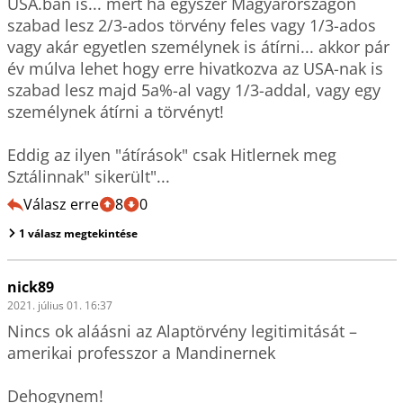
USA.ban is... mert ha egyszer Magyarországon 
szabad lesz 2/3-ados törvény feles vagy 1/3-ados 
vagy akár egyetlen személynek is átírni... akkor pár 
év múlva lehet hogy erre hivatkozva az USA-nak is 
szabad lesz majd 5a%-al vagy 1/3-addal, vagy egy 
személynek átírni a törvényt!

Eddig az ilyen "átírások" csak Hitlernek meg 
Sztálinnak" sikerült"...
Válasz erre
8
0
1 válasz megtekintése
nick89
2021. július 01. 16:37
Nincs ok aláásni az Alaptörvény legitimitását – 
amerikai professzor a Mandinernek

Dehogynem!
