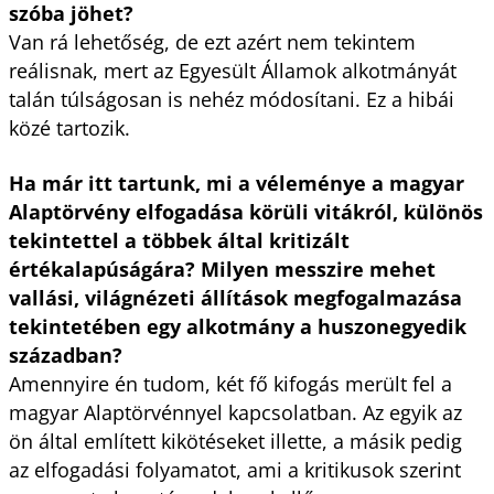
szóba jöhet?
Van rá lehetőség, de ezt azért nem tekintem
reálisnak, mert az Egyesült Államok alkotmányát
talán túlságosan is nehéz módosítani. Ez a hibái
közé tartozik.
Ha már itt tartunk, mi a véleménye a magyar
Alaptörvény elfogadása körüli vitákról, különös
tekintettel a többek által kritizált
értékalapúságára? Milyen messzire mehet
vallási, világnézeti állítások megfogalmazása
tekintetében egy alkotmány a huszonegyedik
században?
Amennyire én tudom, két fő kifogás merült fel a
magyar Alaptörvénnyel kapcsolatban. Az egyik az
ön által említett kikötéseket illette, a másik pedig
az elfogadási folyamatot, ami a kritikusok szerint