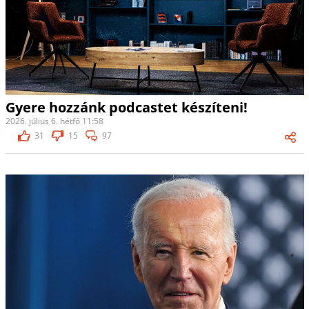
Gyere hozzánk podcastet készíteni!
2026. július 6. hétfő 11:58
31
15
97