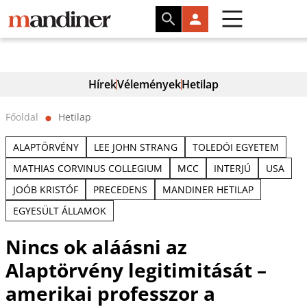
Hírek
Vélemények
Hetilap
Főoldal
Hetilap
⬤
ALAPTÖRVÉNY
LEE JOHN STRANG
TOLEDÓI EGYETEM
MATHIAS CORVINUS COLLEGIUM
MCC
INTERJÚ
USA
JOÓB KRISTÓF
PRECEDENS
MANDINER HETILAP
EGYESÜLT ÁLLAMOK
Nincs ok aláásni az
Alaptörvény legitimitását –
amerikai professzor a