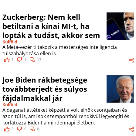
Zuckerberg: Nem kell
betiltani a kínai MI-t, ha
lopták a tudást, akkor sem
Külföld
A Meta-vezér tiltakozik a mesterséges intelligencia
túlszabályozása ellen is.
1
1
13
Joe Biden rákbetegsége
továbbterjedt és súlyos
fájdalmakkal jár
Külföld
A daganat áttéteket képzett a volt elnök csontjaiban és
azon túl is, ami sok szempontból rendkívül legyengíti és
korlátozza Bident a mindennapi életben.
0
0
0