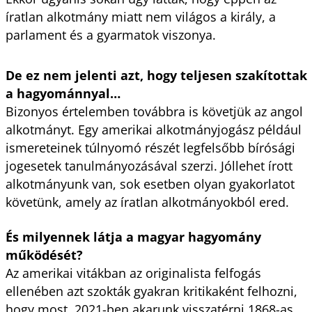
íratlan alkotmány miatt nem világos a király, a
parlament és a gyarmatok viszonya.
De ez nem jelenti azt, hogy teljesen szakítottak
a hagyománnyal…
Bizonyos értelemben továbbra is követjük az angol
alkotmányt. Egy amerikai alkotmányjogász például
ismereteinek túlnyomó részét legfelsőbb bírósági
jogesetek tanulmányozásával szerzi. Jóllehet írott
alkotmányunk van, sok esetben olyan gyakorlatot
követünk, amely az íratlan alkotmányokból ered.
És milyennek látja a magyar hagyomány
működését?
Az amerikai vitákban az originalista felfogás
ellenében azt szokták gyakran kritikaként felhozni,
hogy most, 2021-ben akarunk visszatérni 1868-as,