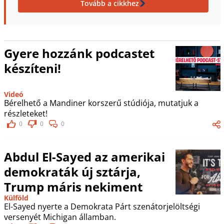
Tovább a cikkhez
Gyere hozzánk podcastet
készíteni!
Videó
Bérelhető a Mandiner korszerű stúdiója, mutatjuk a
részleteket!
0
0
0
Abdul El-Sayed az amerikai
demokraták új sztárja,
Trump máris nekiment
Külföld
El-Sayed nyerte a Demokrata Párt szenátorjelöltségi
versenyét Michigan államban.