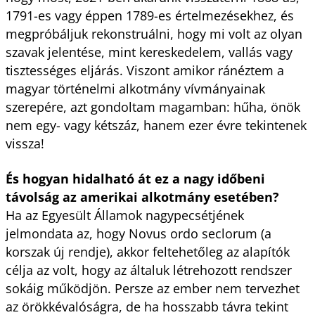
1791-es vagy éppen 1789-es értelmezésekhez, és
megpróbáljuk rekonstruálni, hogy mi volt az olyan
szavak jelentése, mint kereskedelem, vallás vagy
tisztességes eljárás. Viszont amikor ránéztem a
magyar történelmi alkotmány vívmányainak
szerepére, azt gondoltam magamban: hűha, önök
nem egy- vagy kétszáz, hanem ezer évre tekintenek
vissza!
És hogyan hidalható át ez a nagy időbeni
távolság az amerikai alkotmány esetében?
Ha az Egyesült Államok nagypecsétjének
jelmondata az, hogy Novus ordo seclorum (a
korszak új rendje), akkor feltehetőleg az alapítók
célja az volt, hogy az általuk létrehozott rendszer
sokáig működjön. Persze az ember nem tervezhet
az örökkévalóságra, de ha hosszabb távra tekint