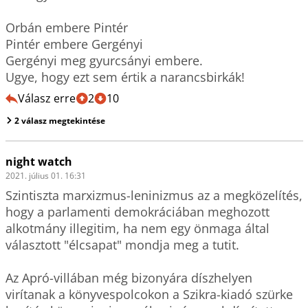
Orbán embere Pintér

Pintér embere Gergényi

Gergényi meg gyurcsányi embere.

Ugye, hogy ezt sem értik a narancsbirkák!
Válasz erre
2
10
2 válasz megtekintése
night watch
2021. július 01. 16:31
Szintiszta marxizmus-leninizmus az a megközelítés, 
hogy a parlamenti demokráciában meghozott 
alkotmány illegitim, ha nem egy önmaga által 
választott "élcsapat" mondja meg a tutit.

Az Apró-villában még bizonyára díszhelyen 
virítanak a könyvespolcokon a Szikra-kiadó szürke 