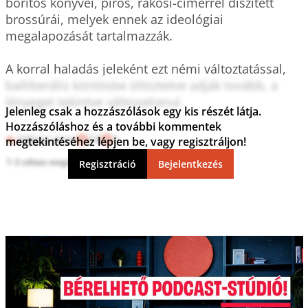
borítós könyvei, piros, rákosi-címerrel díszített 
brossúrái, melyek ennek az ideológiai 
megalapozását tartalmazzák. 

A korral haladás jeleként ezt némi változtatással, 
balliberális köntösbe öltöztetve adják tovább, a 
lényeget tekintve változatlanul.

Jelenleg csak a hozzászólások egy kis részét látja.
Hozzászóláshoz és a további kommentek
Válasz erre
14
1
megtekintéséhez lépjen be, vagy regisztráljon!
2 válasz megtekintése
Regisztráció
Bejelentkezés