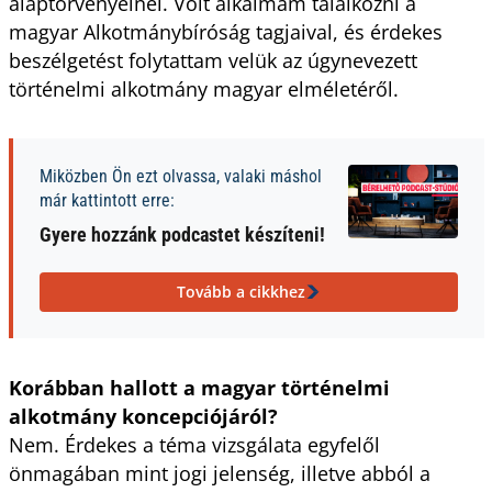
alaptörvényeinél. Volt alkalmam találkozni a
magyar Alkotmánybíróság tagjaival, és érdekes
beszélgetést folytattam velük az úgynevezett
történelmi alkotmány magyar elméletéről.
Miközben Ön ezt olvassa, valaki máshol
már kattintott erre:
Gyere hozzánk podcastet készíteni!
Tovább a cikkhez
Korábban hallott a magyar történelmi
alkotmány koncepciójáról?
Nem. Érdekes a téma vizsgálata egyfelől
önmagában mint jogi jelenség, illetve abból a