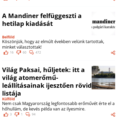
A Mandiner felfüggeszti a
hetilap kiadását
Belföld
Köszönjük, hogy az elmúlt években velünk tartottak,
minket választottak!
16
60
472
Világ Paksai, hűljetek: itt a
világ atomerőmű-
leállításainak ijesztően rövid
listája
Külföld
Nem csak Magyarország legfontosabb erőművét érte el a
hőhullám, de kevés példa van az ilyesmire.
3
1
94