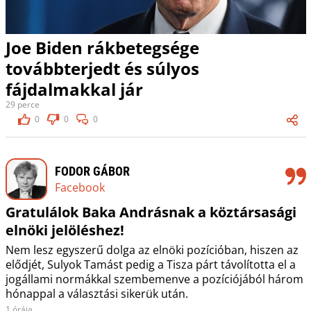
Joe Biden rákbetegsége
továbbterjedt és súlyos
fájdalmakkal jár
29 perce
0
0
0
FODOR GÁBOR
Facebook
Gratulálok Baka Andrásnak a köztársasági
elnöki jelöléshez!
Nem lesz egyszerű dolga az elnöki pozícióban, hiszen az
elődjét, Sulyok Tamást pedig a Tisza párt távolította el a
jogállami normákkal szembemenve a pozíciójából három
hónappal a választási sikerük után.
1 órája