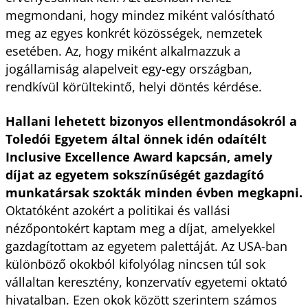
megmondani, hogy mindez miként valósítható
meg az egyes konkrét közösségek, nemzetek
esetében. Az, hogy miként alkalmazzuk a
jogállamiság alapelveit egy-egy ország­ban,
rendkívül körül­tekintő, helyi döntés kérdése.
Hallani lehetett bizonyos ellentmondásokról a
Toledói Egyetem által önnek idén odaítélt
Inclusive Excellence Award kapcsán, amely
díjat az egyetem sokszínűségét gazdagító
munkatársak szokták minden évben megkapni.
Oktatóként azokért a politikai és vallási
nézőpontokért kaptam meg a díjat, amelyekkel
gazdagítottam az egyetem palettáját. Az USA-ban
különböző okokból kifolyólag nincsen túl sok
vállaltan keresztény, konzervatív egyetemi oktató
hivatalban. Ezen okok között szerintem számos