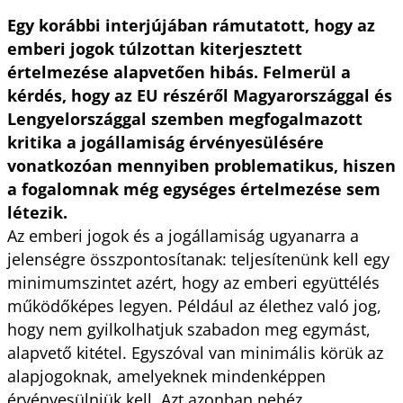
Egy korábbi interjújában rámutatott, hogy az
emberi jogok túlzottan kiterjesztett
értelmezése alapvetően hibás. Felmerül a
kérdés, hogy az EU részéről Magyarországgal és
Lengyelországgal szemben megfogalmazott
kritika a jogállamiság érvényesülésére
vonatkozóan mennyiben problematikus, hiszen
a fogalomnak még egységes értelmezése sem
létezik.
Az emberi jogok és a jogállamiság ugyanarra a
jelenségre összpontosítanak: teljesítenünk kell egy
minimumszintet azért, hogy az emberi együttélés
működőképes legyen. Például az élethez való jog,
hogy nem gyilkolhatjuk szabadon meg egymást,
alapvető kitétel. Egyszóval van minimális körük az
alapjogoknak, amelyeknek mindenképpen
érvényesülniük kell. Azt azonban nehéz