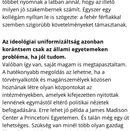
többet nyomnak a latban annál, hogy az illető
milyen jó szakembernek számít. Egyszer egy
kollégám nyíltan le is szögezte: a fehér férfiakkal
szemben szigorúbb követelményeket támasztanak.
Az ideológiai uniformizáltság azonban
korántsem csak az állami egyetemeken
probléma, ha jól tudom.
Valóban így van, saját magam is megtapasztaltam.
A hatékonyabb megoldás az lehetne, ha a
törvényalkotók és magán­személyek közösen
hoznának létre olyan központokat az
intézményekben, amelyek kifejezetten nyitottak
lennének egymástól eltérő politikai nézetek
befogadására. Erre lehet jó példa a James Madison
Center a Princetoni Egyetemen. És talán még egy út
lehetséges. Szükség van minél több olyan gazdag