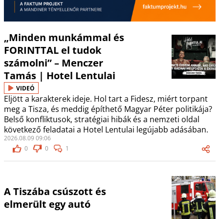
„Minden munkámmal és
FORINTTAL el tudok
számolni” – Menczer
Tamás | Hotel Lentulai
VIDEÓ
Eljött a karakterek ideje. Hol tart a Fidesz, miért torpant
meg a Tisza, és meddig építhető Magyar Péter politikája?
Belső konfliktusok, stratégiai hibák és a nemzeti oldal
következő feladatai a Hotel Lentulai legújabb adásában.
2026.08.09 09:06
0
0
1
A Tiszába csúszott és
elmerült egy autó