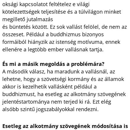
oksági kapcsolatot feltételez e világi
kötelezettségek teljesítése és a túl­világon minket
megillető jutalmazás
és büntetés között. Ez sok vallást felölel, de nem az
összeset. Például a buddhizmus bizonyos
formáiból hiányzik az istenség motívuma, ennek
ellenére a legtöbb ember vallásnak tartja.
És mi a másik megoldás a problémára?
A második válasz, ha maradunk a vallásnál, az
lehetne, hogy a szövetségi kormány és az államok
akkor is kezelhetik vallásként például a
buddhizmust, ha esetleg az alkotmány szövegének
jelentéstartománya nem terjed ki rá. Ezt elég
alsóbb szintű jogszabályokkal rendezni.
Esetleg az alkotmány szövegének módosítása is