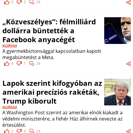
0
2
24
„Közveszélyes”: félmilliárd
dollárra büntették a
Facebook anyacégét
Külföld
A gyermekbiztonsággal kapcsolatban kapott
megabüntetést a Meta.
4
1
28
Lapok szerint kifogyóban az
amerikai precíziós rakéták,
Trump kiborult
Külföld
A Washington Post szerint az amerikai elnök kiakadt a
védelmi miniszterére, a Fehér Ház álhírnek nevezte az
értesülést.
2
0
24