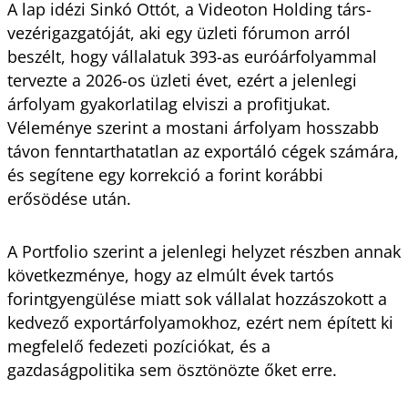
A lap idézi Sinkó Ottót, a Videoton Holding társ-
vezérigazgatóját, aki egy üzleti fórumon arról
beszélt, hogy vállalatuk 393-as euróárfolyammal
tervezte a 2026-os üzleti évet, ezért a jelenlegi
árfolyam gyakorlatilag elviszi a profitjukat.
Véleménye szerint a mostani árfolyam hosszabb
távon fenntarthatatlan az exportáló cégek számára,
és segítene egy korrekció a forint korábbi
erősödése után.
A Portfolio szerint a jelenlegi helyzet részben annak
következménye, hogy az elmúlt évek tartós
forintgyengülése miatt sok vállalat hozzászokott a
kedvező exportárfolyamokhoz, ezért nem épített ki
megfelelő fedezeti pozíciókat, és a
gazdaságpolitika sem ösztönözte őket erre.