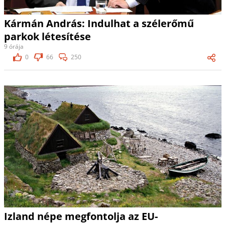
Kármán András: Indulhat a szélerőmű
parkok létesítése
9 órája
0
66
250
Izland népe megfontolja az EU-