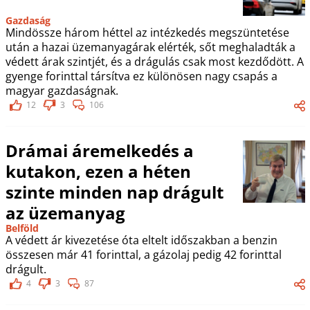
Gazdaság
Mindössze három héttel az intézkedés megszüntetése
után a hazai üzemanyagárak elérték, sőt meghaladták a
védett árak szintjét, és a drágulás csak most kezdődött. A
gyenge forinttal társítva ez különösen nagy csapás a
magyar gazdaságnak.
12
3
106
Drámai áremelkedés a
kutakon, ezen a héten
szinte minden nap drágult
az üzemanyag
Belföld
A védett ár kivezetése óta eltelt időszakban a benzin
összesen már 41 forinttal, a gázolaj pedig 42 forinttal
drágult.
4
3
87