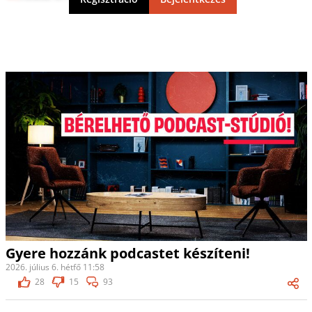
Gyere hozzánk podcastet készíteni!
2026. július 6. hétfő 11:58
28
15
93