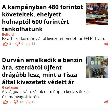
A kampányban 480 forintot
követeltek, ehelyett
holnaptól 600 forintért
tankolhatunk
Belföld
Ez a Tisza-kormány által kivezetett védett ár FELETT van.
21
0
33
Durván emelkedik a benzin
ára, szerdától újfent
drágább lesz, mint a Tisza
által kivezetett védett ár
Gazdaság
A világpiaci változások nem éppen kedvezőek az
üzemanyagok terén.
1
18
111