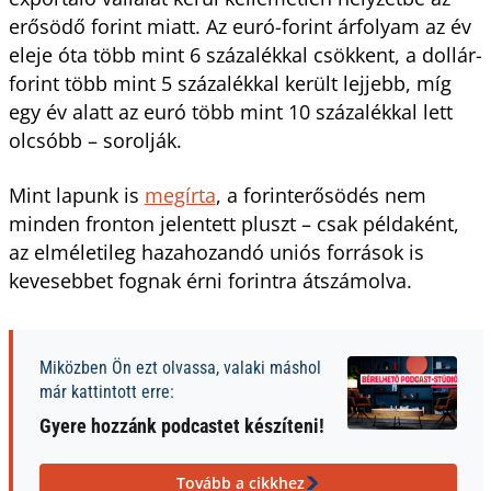
erősödő forint miatt. Az euró-forint árfolyam az év
eleje óta több mint 6 százalékkal csökkent, a dollár-
forint több mint 5 százalékkal került lejjebb, míg
egy év alatt az euró több mint 10 százalékkal lett
olcsóbb – sorolják.
Mint lapunk is
megírta
, a forinterősödés nem
minden fronton jelentett pluszt – csak példaként,
az elméletileg hazahozandó uniós források is
kevesebbet fognak érni forintra átszámolva.
Miközben Ön ezt olvassa, valaki máshol
már kattintott erre:
Gyere hozzánk podcastet készíteni!
Tovább a cikkhez