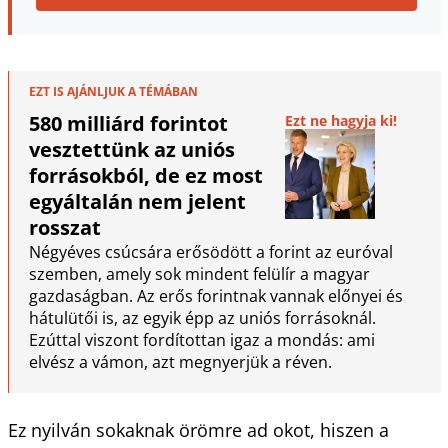
EZT IS AJÁNLJUK A TÉMÁBAN
580 milliárd forintot
Ezt ne hagyja ki!
vesztettünk az uniós
forrásokból, de ez most
egyáltalán nem jelent
rosszat
Négyéves csúcsára erősödött a forint az euróval
szemben, amely sok mindent felülír a magyar
gazdaságban. Az erős forintnak vannak előnyei és
hátulütői is, az egyik épp az uniós forrásoknál.
Ezúttal viszont fordítottan igaz a mondás: ami
elvész a vámon, azt megnyerjük a réven.
Ez nyilván sokaknak örömre ad okot, hiszen a