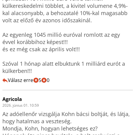
külkereskedelmi többlet, a kivitel volumene 4,9%-
kal alacsonyabb, a behozatalé 10%-kal magasabb 
volt az előző év azonos időszakinál.

Az egyenleg 1045 millió euróval romlott az egy 
évvel korábbihoz képest!!!

és ez még csak az április volt!!!

Szóval 1 hónap alatt elbuktunk 1 milliárd eurót a 
külkerben!!! 
Válasz erre
5
0
Agricola
2026. június 01. 10:59
Az adóellenőr vizsgálja Kohn bácsi boltját, és látja, 
hogy hatalmas a veszteség.

Mondja, Kohn, hogyan lehetséges ez?
