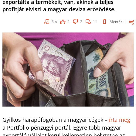
exportálta a termékeit, van, akinek a teljes
profitját elviszi a magyar deviza erősödése.
6
p
2
2
11
Mentés
Gyilkos harapófogóban a magyar cégek –
írta meg
a Portfolio pénzügyi portál. Egyre több magyar
exportáló vállalat kerül kellemetlen helyzetbe az