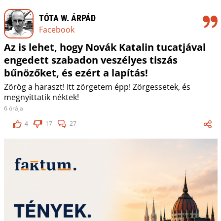
TÓTA W. ÁRPÁD
Facebook
Az is lehet, hogy Novák Katalin tucatjával
engedett szabadon veszélyes tiszás
bűnözőket, és ezért a lapítás!
Zörög a haraszt! Itt zörgetem épp! Zörgessetek, és
megnyittatik néktek!
6 órája
4
17
27