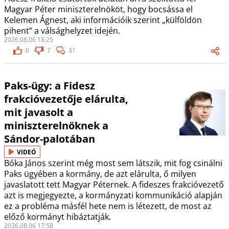
Magyar Péter miniszterelnököt, hogy bocsássa el
Kelemen Ágnest, aki információik szerint „külföldön
pihent” a válsághelyzet idején.
2026.08.06 18:25
0
7
31
Paks-ügy: a Fidesz
frakcióvezetője elárulta,
mit javasolt a
miniszterelnöknek a
Sándor-palotában
VIDEÓ
Bóka János szerint még most sem látszik, mit fog csinálni
Paks ügyében a kormány, de azt elárulta, ő milyen
javaslatott tett Magyar Péternek. A fideszes frakcióvezető
azt is megjegyezte, a kormányzati kommunikáció alapján
ez a probléma másfél hete nem is létezett, de most az
előző kormányt hibáztatják.
2026.08.06 17:58