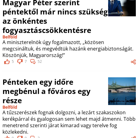
Magyar Péter szerint
péntektől már nincs szükség
az önkéntes
fogyasztáscsökkentésre
Belföld
A miniszterelnök úgy fogalmazott, „közösen
megcsináltuk, és megvédtük hazánk energiabiztonságát.
Köszönjük, Magyarország!”
5
7
52
Pénteken egy időre
megbénul a főváros egy
része
Belföld
A tűzszerészek fognak dolgozni, a lezárt szakaszokon
kerékpárral és gyalogosan sem lehet majd átmenni. Több
menetrend szerinti járat kimarad vagy terelve fog
közlekedni.