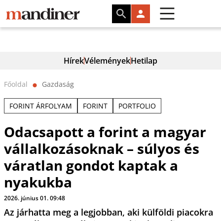
Hírek
Vélemények
Hetilap
Főoldal
Gazdaság
⬤
FORINT ÁRFOLYAM
FORINT
PORTFOLIO
Odacsapott a forint a magyar
vállalkozásoknak – súlyos és
váratlan gondot kaptak a
nyakukba
2026. június 01. 09:48
Az járhatta meg a legjobban, aki külföldi piacokra