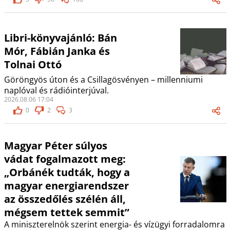
Libri-könyvajánló: Bán
Mór, Fábián Janka és
Tolnai Ottó
Göröngyös úton és a Csillagösvényen – millenniumi
naplóval és rádióinterjúval.
2026.08.06 17:04
0
2
3
Magyar Péter súlyos
vádat fogalmazott meg:
„Orbánék tudták, hogy a
magyar energiarendszer
az összedőlés szélén áll,
mégsem tettek semmit”
A miniszterelnök szerint energia- és vízügyi forradalomra