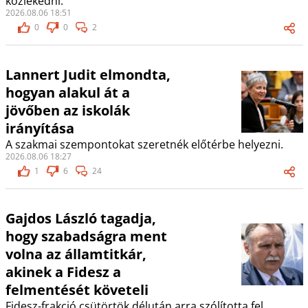
közlekedni.
2026.08.06 18:51
0
0
2
Lannert Judit elmondta,
hogyan alakul át a
jövőben az iskolák
irányítása
A szakmai szempontokat szeretnék előtérbe helyezni.
2026.08.06 18:27
1
6
24
Gajdos László tagadja,
hogy szabadságra ment
volna az államtitkár,
akinek a Fidesz a
felmentését követeli
Fidesz-frakció csütörtök délután arra szólította fel