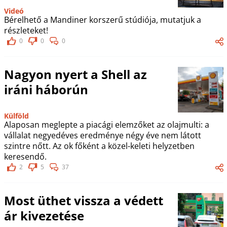
Videó
Bérelhető a Mandiner korszerű stúdiója, mutatjuk a
részleteket!
0
0
0
Nagyon nyert a Shell az
iráni háborún
Külföld
Alaposan meglepte a piacági elemzőket az olajmulti: a
vállalat negyedéves eredménye négy éve nem látott
szintre nőtt. Az ok főként a közel-keleti helyzetben
keresendő.
2
5
37
Most üthet vissza a védett
ár kivezetése