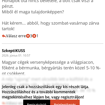
Hónapok óta nincs bevétele, a bolt csak viszi a 
pénzt. 

Miből él maga tulajdonképpen? 

Hát kérem... abból, hogy szombat-vasárnap zárva 
tartok!
Válasz erre
3
1
SzkeptiKUSS
2026. június 01. 10:57
Magyar cégek versenyképessége a világpiacon, 
főként a bérmunka, bérgyártás terén közel 5-10 %-
ot csökkent.

A nép "ujjong" mert olcsóbb lett a külföld és a 
külföldi, aztán ráb.....k és hőbörög.

Jelenleg csak a hozzászólások egy kis részét látja.
A fele ekkora erősödés  még kezelhető, de 10 % 
Hozzászóláshoz és a további kommentek
már nem.
megtekintéséhez lépjen be, vagy regisztráljon!
Válasz erre
5
0
Regisztráció
Bejelentkezés