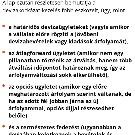
A lap ezután részletesen bemutatja a
devizakockázat-kezelés főbb eszközeit, úgy, mint
a határidős devizaügyleteket (vagyis amikor
a vállalat előre rögzíti a jövőbeni
devizabevételek vagy kiadások árfolyamát),
az átlagforward ügyletet (amikor nem egy
pillanatban történik az átváltás, hanem több
átváltási időpontot határoznak meg, így az
árfolyamváltozási sokk elkerülhető),
az opciós ügyletet (amikor egy előre
meghatározott árfolyam szerint váltanak, de
ha az adott fél jobban járna az új
árfolyammal, opciós díjjal részesedhet
belőle)
és a természetes fedezést (ugyanabban a
devizában keletkeznek a bevételek és