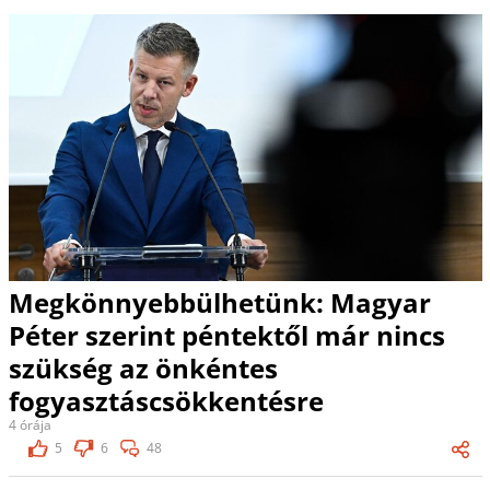
Megkönnyebbülhetünk: Magyar
Péter szerint péntektől már nincs
szükség az önkéntes
fogyasztáscsökkentésre
4 órája
5
6
48