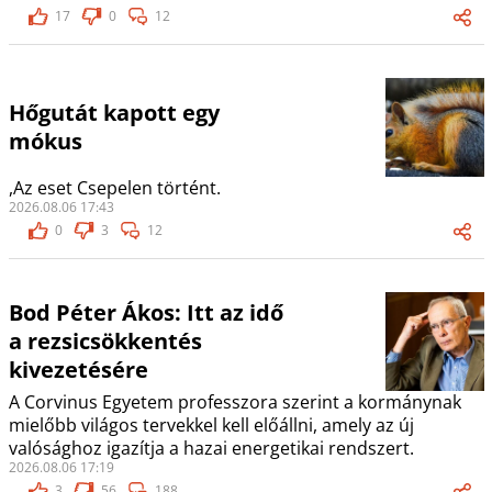
17
0
12
Hőgutát kapott egy
mókus
,Az eset Csepelen történt.
2026.08.06 17:43
0
3
12
Bod Péter Ákos: Itt az idő
a rezsicsökkentés
kivezetésére
A Corvinus Egyetem professzora szerint a kormánynak
mielőbb világos tervekkel kell előállni, amely az új
valósághoz igazítja a hazai energetikai rendszert.
2026.08.06 17:19
3
56
188