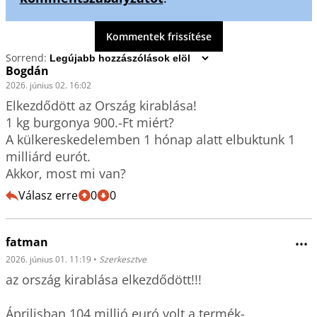
Kommentek frissítése
Sorrend:
Bogdán
2026. június 02. 16:02
Elkezdődött az Ország kirablása!

1 kg burgonya 900.-Ft miért?

A külkereskedelemben 1 hónap alatt elbuktunk 1 
milliárd eurót.

Akkor, most mi van?
Válasz erre
0
0
fatman
•••
2026. június 01. 11:19
•
Szerkesztve
az ország kirablása elkezdődött!!!

Áprilisban 104 millió euró volt a termék-