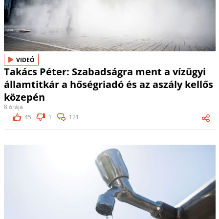
VIDEÓ
Takács Péter: Szabadságra ment a vízügyi
államtitkár a hőségriadó és az aszály kellős
közepén
8 órája
45
1
121