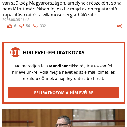
van szükség Magyarországon, amelynek részeként soha
nem látott mértékben fejlesztik majd az energiatároló-
kapacitásokat és a villamosenergia-hálózatot.
2026.08.06 16:48
6
56
332
HÍRLEVÉL-FELIRATKOZÁS
Ne maradjon le a
Mandiner
cikkeiről, iratkozzon fel
hírlevelünkre! Adja meg a nevét és az e-mail-címét, és
elküldjük Önnek a nap legfontosabb híreit.
FELIRATKOZOM A HÍRLEVÉLRE