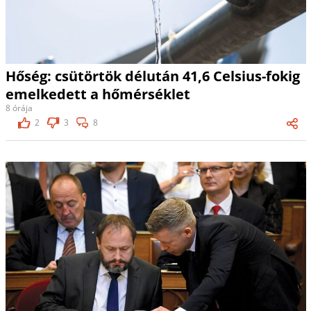
Hőség: csütörtök délután 41,6 Celsius-fokig
emelkedett a hőmérséklet
8 órája
2
3
8