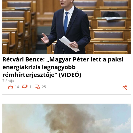
Rétvári Bence: „Magyar Péter lett a paksi
energiakrízis legnagyobb
rémhírterjesztője” (VIDEÓ)
7 órája
14
1
25