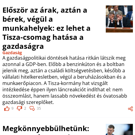
Először az árak, aztán a
bérek, végül a
munkahelyek: ez lehet a
Tisza-csomag hatása a
gazdaságra
Gazdaság
A gazdaságpolitikai döntések hatása ritkán látszik meg
azonnal a GDP-ben. Előbb a benzinkúton és a boltban
jelenik meg, aztán a családi költségvetésben, később a
vállalati hitelkeresletben, végül a beruházásokban és a
munkaerőpiacon. A Tisza-kormány hat vizsgált
intézkedése éppen ilyen láncreakciót indíthat el: nem
összeomlást, hanem lassabb növekedést és óvatosabb
gazdasági szereplőket.
9
2
35
Megkönnyebbülhetünk: