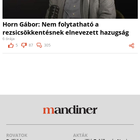
Horn Gábor: Nem folytatható a
rezsicsökkentésnek elnevezett hazugság
6 órája
5
87
305
ROVATOK
AKTÁK