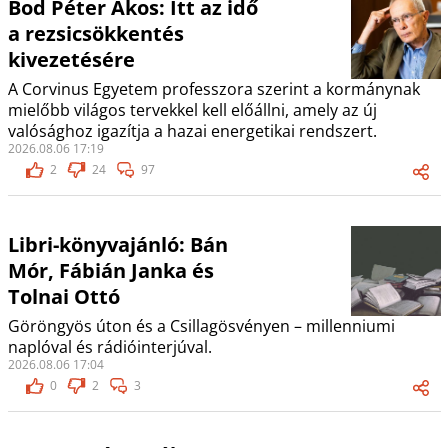
Bod Péter Ákos: Itt az idő
a rezsicsökkentés
kivezetésére
A Corvinus Egyetem professzora szerint a kormánynak
mielőbb világos tervekkel kell előállni, amely az új
valósághoz igazítja a hazai energetikai rendszert.
2026.08.06 17:19
2
24
97
Libri-könyvajánló: Bán
Mór, Fábián Janka és
Tolnai Ottó
Göröngyös úton és a Csillagösvényen – millenniumi
naplóval és rádióinterjúval.
2026.08.06 17:04
0
2
3