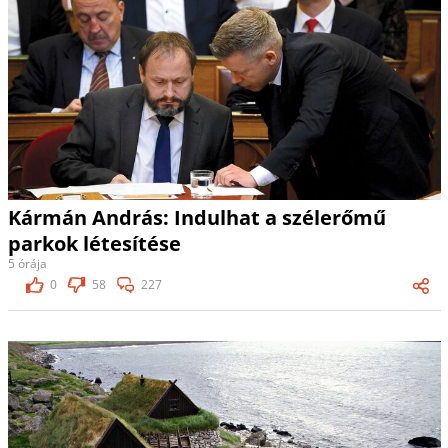
Kármán András: Indulhat a szélerőmű
parkok létesítése
5 órája
0
58
227