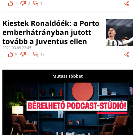
1
0
1
Kiestek Ronaldóék: a Porto
emberhátrányban jutott
tovább a Juventus ellen
2021.03.09 22:45
9
1
12
Mutass többet