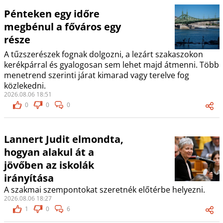
Pénteken egy időre
megbénul a főváros egy
része
A tűzszerészek fognak dolgozni, a lezárt szakaszokon
kerékpárral és gyalogosan sem lehet majd átmenni. Több
menetrend szerinti járat kimarad vagy terelve fog
közlekedni.
2026.08.06 18:51
0
0
0
Lannert Judit elmondta,
hogyan alakul át a
jövőben az iskolák
irányítása
A szakmai szempontokat szeretnék előtérbe helyezni.
2026.08.06 18:27
1
0
6