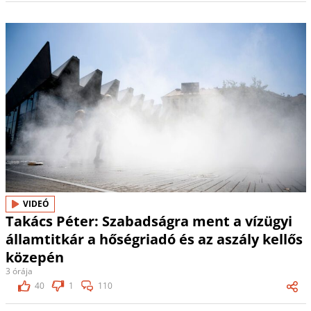
VIDEÓ
Takács Péter: Szabadságra ment a vízügyi
államtitkár a hőségriadó és az aszály kellős
közepén
3 órája
40
1
110