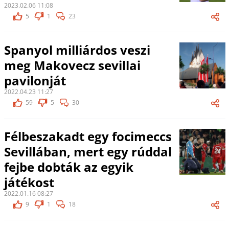
2023.02.06 11:08
5
1
23
Spanyol milliárdos veszi
meg Makovecz sevillai
pavilonját
2022.04.23 11:27
59
5
30
Félbeszakadt egy focimeccs
Sevillában, mert egy rúddal
fejbe dobták az egyik
játékost
2022.01.16 08:27
9
1
18