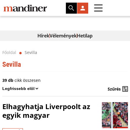
Hírek
Vélemények
Hetilap
Főoldal
Sevilla
⬤
Sevilla
39 db
cikk összesen
Szűrés
Elhagyhatja Liverpoolt az
egyik magyar