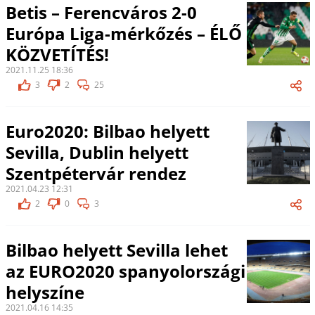
Betis – Ferencváros 2-0
Európa Liga-mérkőzés – ÉLŐ
KÖZVETÍTÉS!
2021.11.25 18:36
3
2
25
Euro2020: Bilbao helyett
Sevilla, Dublin helyett
Szentpétervár rendez
2021.04.23 12:31
2
0
3
Bilbao helyett Sevilla lehet
az EURO2020 spanyolországi
helyszíne
2021.04.16 14:35