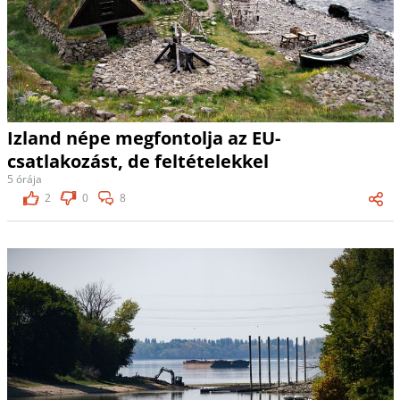
Izland népe megfontolja az EU-
csatlakozást, de feltételekkel
5 órája
2
0
8