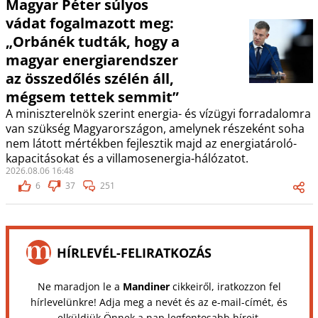
Magyar Péter súlyos
vádat fogalmazott meg:
„Orbánék tudták, hogy a
magyar energiarendszer
az összedőlés szélén áll,
mégsem tettek semmit”
A miniszterelnök szerint energia- és vízügyi forradalomra
van szükség Magyarországon, amelynek részeként soha
nem látott mértékben fejlesztik majd az energiatároló-
kapacitásokat és a villamosenergia-hálózatot.
2026.08.06 16:48
6
37
251
HÍRLEVÉL-FELIRATKOZÁS
Ne maradjon le a
Mandiner
cikkeiről, iratkozzon fel
hírlevelünkre! Adja meg a nevét és az e-mail-címét, és
elküldjük Önnek a nap legfontosabb híreit.