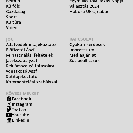
Belföld
Egymillió Találkozás Napja
Külföld
Választás 2024
Gazdaság
Háború Ukrajnában
Sport
Kultúra
Videó
JOG
KAPCSOLAT
Adatvédelmi tájékoztató
Gyakori kérdések
Előfizetői Ászf
Impresszum
Felhasználási feltételek
Médiaajánlat
Játékszabályzat
Sütibeállítások
Reklámszolgáltatásokra
vonatkozó Ászf
Sütitájékoztató
Kommentelési szabályzat
KÖVESS MINKET
Facebook
Instagram
Twitter
Youtube
LinkedIn