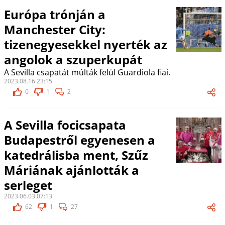
Európa trónján a
Manchester City:
tizenegyesekkel nyerték az
angolok a szuperkupát
A Sevilla csapatát múlták felül Guardiola fiai.
2023.08.16 23:15
0
1
2
A Sevilla focicsapata
Budapestről egyenesen a
katedrálisba ment, Szűz
Máriának ajánlották a
serleget
2023.06.03 07:13
62
1
27