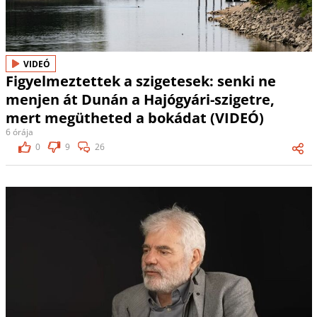
VIDEÓ
Figyelmeztettek a szigetesek: senki ne
menjen át Dunán a Hajógyári-szigetre,
mert megütheted a bokádat (VIDEÓ)
6 órája
0
9
26