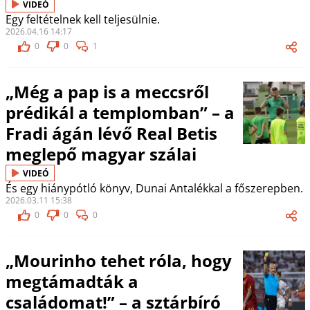
VIDEÓ
Egy feltételnek kell teljesülnie.
2026.04.16 14:17
0
0
1
„Még a pap is a meccsről
prédikál a templomban” – a
Fradi ágán lévő Real Betis
meglepő magyar szálai
VIDEÓ
És egy hiánypótló könyv, Dunai Antalékkal a főszerepben.
2026.03.11 15:38
0
0
0
„Mourinho tehet róla, hogy
megtámadták a
családomat!” – a sztárbíró