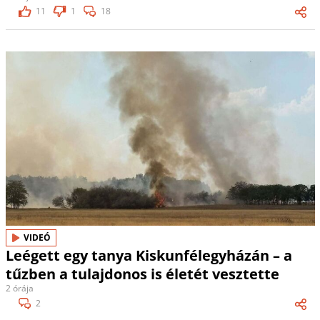
11
1
18
VIDEÓ
Leégett egy tanya Kiskunfélegyházán – a
tűzben a tulajdonos is életét vesztette
2 órája
2