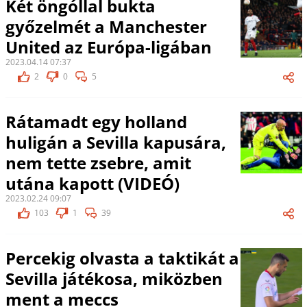
Két öngóllal bukta
győzelmét a Manchester
United az Európa-ligában
2023.04.14 07:37
2
0
5
Rátamadt egy holland
huligán a Sevilla kapusára,
nem tette zsebre, amit
utána kapott (VIDEÓ)
2023.02.24 09:07
103
1
39
Percekig olvasta a taktikát a
Sevilla játékosa, miközben
ment a meccs