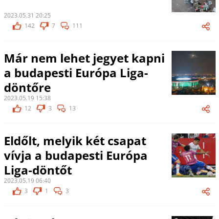
2023.05.31 20:25
142
7
111
Már nem lehet jegyet kapni
a budapesti Európa Liga-
döntőre
2023.05.19 15:38
12
3
13
Eldőlt, melyik két csapat
vívja a budapesti Európa
Liga-döntőt
2023.05.19 06:40
3
1
3