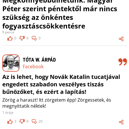
Péter szerint péntektől már nincs
szükség az önkéntes
fogyasztáscsökkentésre
9 perce
0
0
0
TÓTA W. ÁRPÁD
Facebook
Az is lehet, hogy Novák Katalin tucatjával
engedett szabadon veszélyes tiszás
bűnözőket, és ezért a lapítás!
Zörög a haraszt! Itt zörgetem épp! Zörgessetek, és
megnyittatik néktek!
1 órája
3
9
20