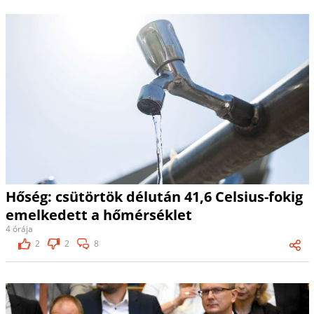
Hőség: csütörtök délután 41,6 Celsius-fokig
emelkedett a hőmérséklet
4 órája
2
2
8