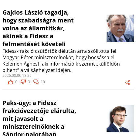
Gajdos László tagadja,
hogy szabadságra ment
volna az államtitkár,
akinek a Fidesz a
felmentését követeli
Fidesz-frakció csütörtök délután arra szólította fel
Magyar Péter miniszterelnököt, hogy bocsássa el
Kelemen Ágnest, aki információik szerint „külföldön
pihent” a válsághelyzet idején.
2026.08.06 18:25
0
3
10
Paks-ügy: a Fidesz
frakcióvezetője elárulta,
mit javasolt a
miniszterelnöknek a
Sándor-palotában