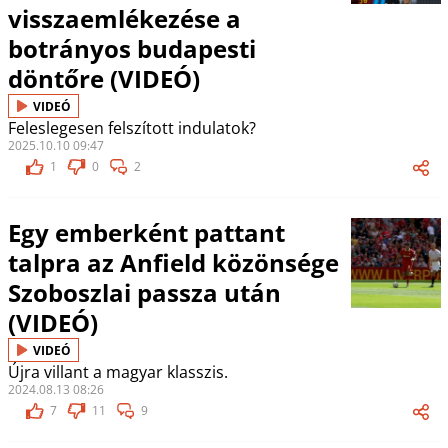
visszaemlékezése a
botrányos budapesti
döntőre (VIDEÓ)
VIDEÓ
Feleslegesen felszított indulatok?
2025.10.10 09:47
1
0
2
Egy emberként pattant
talpra az Anfield közönsége
Szoboszlai passza után
(VIDEÓ)
VIDEÓ
Újra villant a magyar klasszis.
2024.08.13 08:26
7
11
9