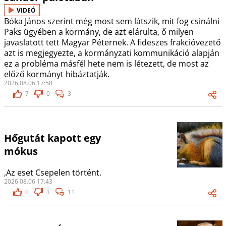
VIDEÓ
Bóka János szerint még most sem látszik, mit fog csinálni
Paks ügyében a kormány, de azt elárulta, ő milyen
javaslatott tett Magyar Péternek. A fideszes frakcióvezető
azt is megjegyezte, a kormányzati kommunikáció alapján
ez a probléma másfél hete nem is létezett, de most az
előző kormányt hibáztatják.
2026.08.06 17:58
7
0
3
Hőgutát kapott egy
mókus
,Az eset Csepelen történt.
2026.08.06 17:43
0
1
11