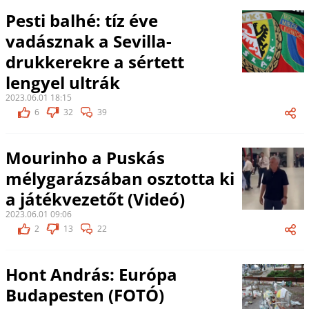
Pesti balhé: tíz éve
vadásznak a Sevilla-
drukkerekre a sértett
lengyel ultrák
2023.06.01 18:15
6
32
39
Mourinho a Puskás
mélygarázsában osztotta ki
a játékvezetőt (Videó)
2023.06.01 09:06
2
13
22
Hont András: Európa
Budapesten (FOTÓ)