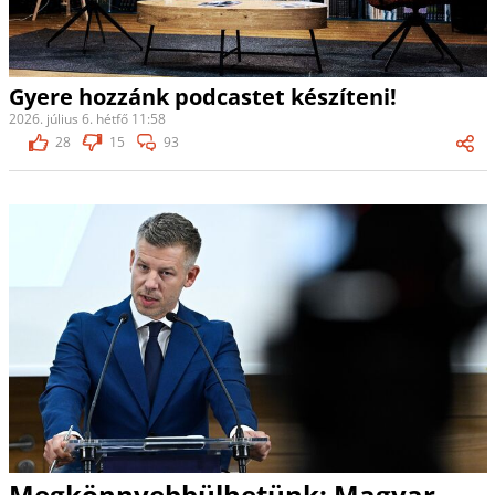
Gyere hozzánk podcastet készíteni!
2026. július 6. hétfő 11:58
28
15
93
Megkönnyebbülhetünk: Magyar