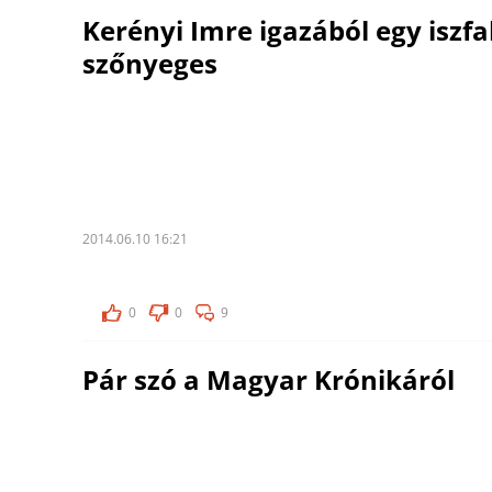
Kerényi Imre igazából egy iszf
szőnyeges
2014.06.10 16:21
0
0
9
Pár szó a Magyar Krónikáról