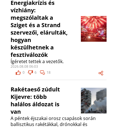
Energiakrízis és
vízhiány:
megszólaltak a
Sziget és a Strand
szervezői, elárulták,
hogyan
készülhetnek a
fesztiválozók
Ígéretet tettek a vezetők.
2026.08.08 06:03
0
6
18
Rakétaeső zúdult
Kijevre: több
halálos áldozat is
van
A péntek éjszakai orosz csapások során
ballisztikus rakétákkal, drónokkal és