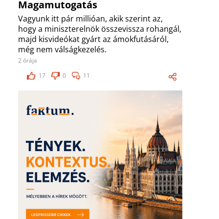
Magamutogatás
Vagyunk itt pár millióan, akik szerint az,
hogy a miniszterelnök összevissza rohangál,
majd kisvideókat gyárt az ámokfutásáról,
még nem válságkezelés.
2 órája
17
0
11