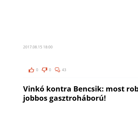
2017.08.15 18:00
0
0
43
Vinkó kontra Bencsik: most rob
jobbos gasztroháború!