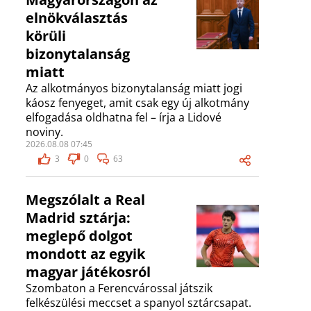
elnökválasztás
körüli
bizonytalanság
miatt
Az alkotmányos bizonytalanság miatt jogi
káosz fenyeget, amit csak egy új alkotmány
elfogadása oldhatna fel – írja a Lidové
noviny.
2026.08.08 07:45
3
0
63
Megszólalt a Real
Madrid sztárja:
meglepő dolgot
mondott az egyik
magyar játékosról
Szombaton a Ferencvárossal játszik
felkészülési meccset a spanyol sztárcsapat.