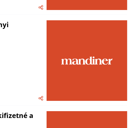
nyi
kifizetné a