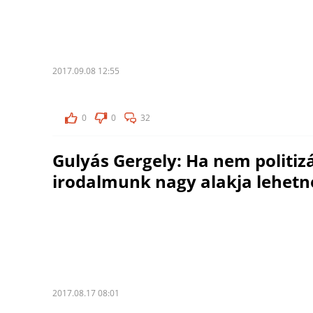
2017.09.08 12:55
0
0
32
Gulyás Gergely: Ha nem politiz
irodalmunk nagy alakja lehetn
2017.08.17 08:01