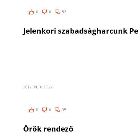
0
0
52
Jelenkori szabadságharcunk Pe
2017.08.16 13:29
0
0
35
Örök rendező