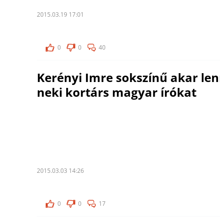
2015.03.19 17:01
0
0
40
Kerényi Imre sokszínű akar lenn
neki kortárs magyar írókat
2015.03.03 14:26
0
0
17