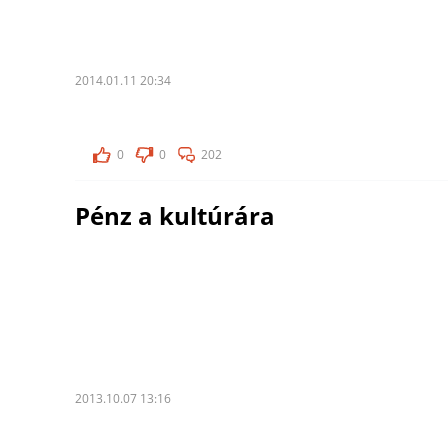
2014.01.11 20:34
0
0
202
Pénz a kultúrára
2013.10.07 13:16