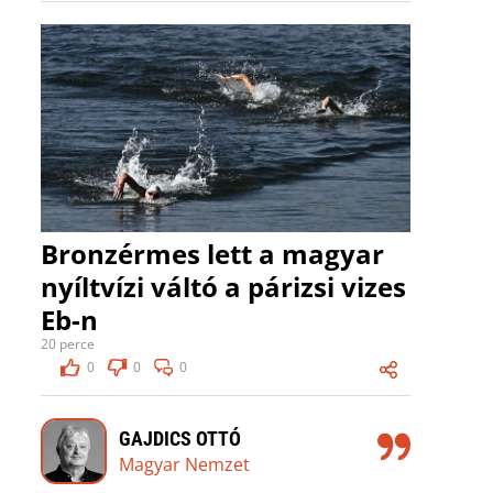
Bronzérmes lett a magyar
nyíltvízi váltó a párizsi vizes
Eb-n
20 perce
0
0
0
GAJDICS OTTÓ
Magyar Nemzet