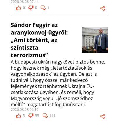
2026.08.08 07:44
0
0
1
Sándor Fegyir az
aranykonvoj-ügyről:
„Ami történt, az
színtiszta
terrorizmus”
A budapesti ukrán nagykövet biztos benne,
hogy lesznek még „letartóztatások és
vagyonelkobzások” az ügyben. De azt is
tudni véli, hogy ősszel már kedvező
fejlemények történhetnek Ukrajna EU-
csatlakozása ügyében, és reméli, hogy
Magyarország végül „jó szomszédhoz
méltó” magatartást fog tanúsítani.
2026.08.08 06:16
3
55
141