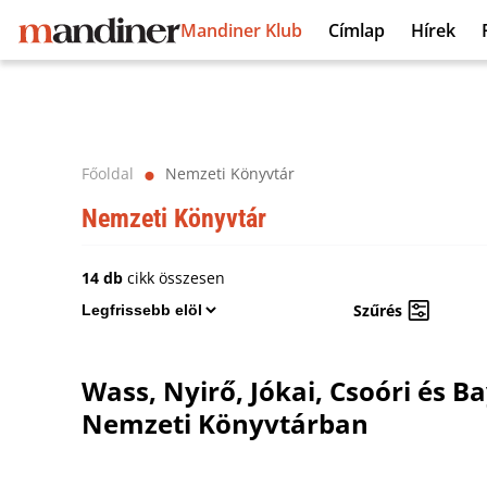
Mandiner Klub
Címlap
Hírek
Főoldal
Nemzeti Könyvtár
⬤
Nemzeti Könyvtár
14 db
cikk összesen
Szűrés
Wass, Nyirő, Jókai, Csoóri és B
Nemzeti Könyvtárban