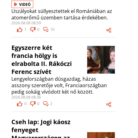
VIDEÓ
Uszályokat süllyesztettek el Romániában az
atomerőmű üzemben tartása érdekében.
2026.08.08 08:59
1
0
10
Egyszerre két
francia hölgy is
elrabolta II. Rákóczi
Ferenc szívét
Lengyelországban dúsgazdag, házas
asszony szeretője volt, Franciaországban
pedig sokáig vívódott két nő között.
2026.08.08 08:36
0
0
2
Cseh lap: Jogi káosz
fenyeget
Magyarországon az