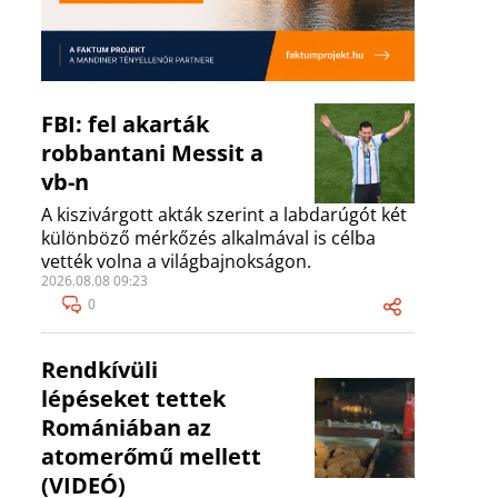
FBI: fel akarták
robbantani Messit a
vb-n
A kiszivárgott akták szerint a labdarúgót két
különböző mérkőzés alkalmával is célba
vették volna a világbajnokságon.
2026.08.08 09:23
0
Rendkívüli
lépéseket tettek
Romániában az
atomerőmű mellett
(VIDEÓ)