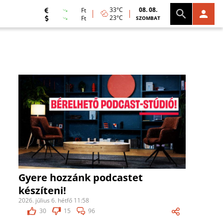
33°C
08. 08.
Ft
23°C
Ft
SZOMBAT
Gyere hozzánk podcastet
készíteni!
2026. július 6. hétfő 11:58
30
15
96