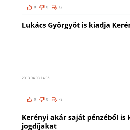
0
0
12
Lukács Györgyöt is kiadja Keré
2013.04.03 14:35
0
0
78
Kerényi akár saját pénzéből is 
jogdíjakat