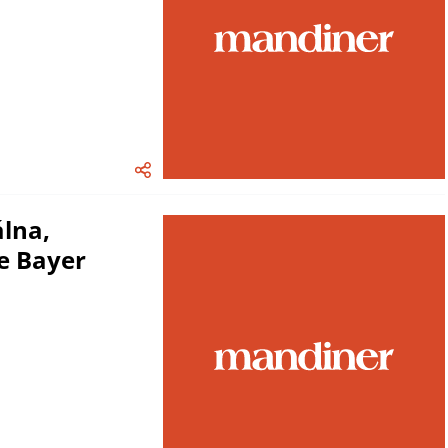
álna,
e Bayer