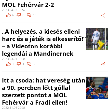
MOL Fehérvár 2-2
2023.04.02 18:57
6
0
16
„A helyezés, a kiesés elleni
harc és a játék is elkeserítő!”
– a Videoton korábbi
legendái a Mandinernek
2023.03.01 13:36
1
1
3
Itt a csoda: hat vereség után
a 90. percben lőtt góllal
szerzett pontot a MOL
Fehérvár a Fradi ellen!
2022.11.06 22:36