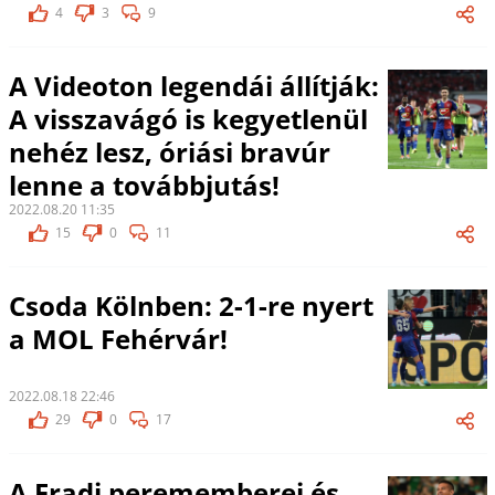
4
3
9
A Videoton legendái állítják:
A visszavágó is kegyetlenül
nehéz lesz, óriási bravúr
lenne a továbbjutás!
2022.08.20 11:35
15
0
11
Csoda Kölnben: 2-1-re nyert
a MOL Fehérvár!
2022.08.18 22:46
29
0
17
A Fradi perememberei és