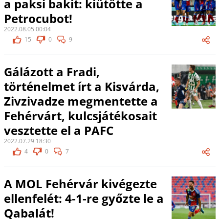
a paksi bakit: kiütötte a
Petrocubot!
2022.08.05 00:04
15
0
9
Gálázott a Fradi,
történelmet írt a Kisvárda,
Zivzivadze megmentette a
Fehérvárt, kulcsjátékosait
vesztette el a PAFC
2022.07.29 18:30
4
0
7
A MOL Fehérvár kivégezte
ellenfelét: 4-1-re győzte le a
Qabalát!