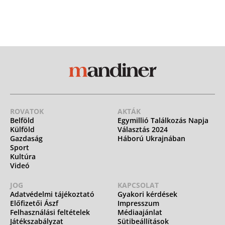
ROVATOK
AKTÁK
Belföld
Egymillió Találkozás Napja
Külföld
Választás 2024
Gazdaság
Háború Ukrajnában
Sport
Kultúra
Videó
JOG
KAPCSOLAT
Adatvédelmi tájékoztató
Gyakori kérdések
Előfizetői Ászf
Impresszum
Felhasználási feltételek
Médiaajánlat
Játékszabályzat
Sütibeállítások