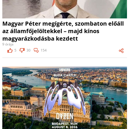
Magyar Péter megígérte, szombaton előáll
az államfőjelöltekkel – majd kínos
magyarázkodásba kezdett
9 órája
5
30
154