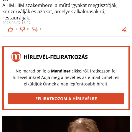
A HM HIM szakemberei a műtárgyakat megtisztítják,
konzerválják és azokat, amelyek alkalmasak rá,
restaurálják.
2026.08.07 16:37
3
0
13
HÍRLEVÉL-FELIRATKOZÁS
Ne maradjon le a
Mandiner
cikkeiről, iratkozzon fel
hírlevelünkre! Adja meg a nevét és az e-mail-címét, és
elküldjük Önnek a nap legfontosabb híreit.
FELIRATKOZOM A HÍRLEVÉLRE