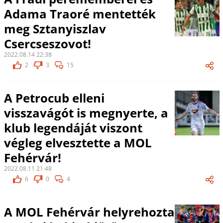
Adama Traoré mentették
meg Sztanyiszlav
Csercseszovot!
2022.08.14 22:38
2
3
15
A Petrocub elleni
visszavágót is megnyerte, a
klub legendáját viszont
végleg elvesztette a MOL
Fehérvár!
2022.08.11 21:48
6
0
4
A MOL Fehérvár helyrehozta