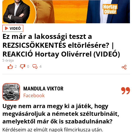
VIDEÓ
Ez már a lakossági teszt a
REZSICSÖKKENTÉS eltörlésére? |
REAKCIÓ Hortay Olivérrel (VIDEÓ)
5 órája
2
0
4
MANDULA VIKTOR
Facebook
Ugye nem arra megy ki a játék, hogy
megvásároljuk a németek szélturbináit,
amelyektől már ők is szabadulnának?
Kérdéseim az elmúlt napok filmcirkusza után.