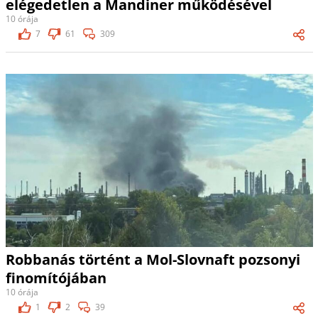
elégedetlen a Mandiner működésével
10 órája
7
61
309
Robbanás történt a Mol-Slovnaft pozsonyi
finomítójában
10 órája
1
2
39