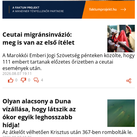
Ceutai migránsinvázió:
meg is van az első ítélet
A Marokkói Emberi Jogi Szövetség pénteken közölte, hogy
111 embert tartanak előzetes őrizetben a ceutai
események után.
2026.08.07 19:11
0
0
4
Olyan alacsony a Duna
vízállása, hogy látszik az
ókor egyik leghosszabb
hídja!
Az átkelőt vélhetően Krisztus után 367-ben rombolták le.