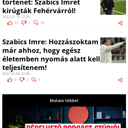
történet: Szabics Imrét
kirúgták Fehérvárról!
2022.02.16 12:29
13
1
10
Szabics Imre: Hozzászoktam
már ahhoz, hogy egész
életemben nyomás alatt kell
teljesítenem!
2022.02.08 22:46
0
2
5
Mutass többet