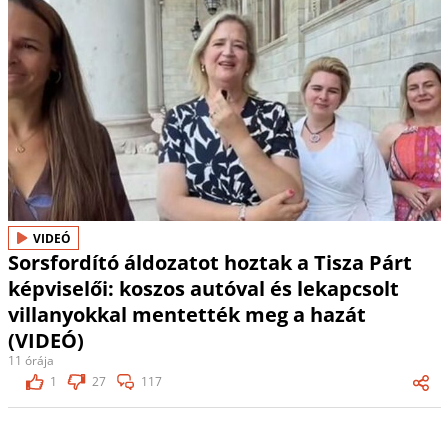
VIDEÓ
Sorsfordító áldozatot hoztak a Tisza Párt
képviselői: koszos autóval és lekapcsolt
villanyokkal mentették meg a hazát
(VIDEÓ)
11 órája
1
27
117