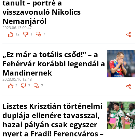
tanult – portré a
visszavonuló Nikolics
Nemanjáról
2023.06.13 09:47
12
1
7
„Ez már a totális csőd!” – a
Fehérvár korábbi legendái a
Mandinernek
2023.05.16 12:43
2
3
7
Lisztes Krisztián történelmi
duplája ellenére tavasszal,
hazai pályán csak egyszer
nyert a Fradi! Ferencváros –