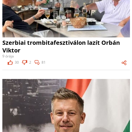
Szerbiai trombitafesztiválon lazít Orbán
Viktor
9 órája
30
2
81