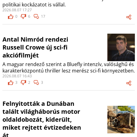
politikai kockázatot is vállal.
2026.08.07 17:27
0
6
17
Antal Nimród rendezi
Russell Crowe új sci-fi
akciófilmjét
A magyar rendező szerint a Bluefly intenzív, valósághű és
karakterközpontú thriller lesz merész sci-fi környezetben.
2026.08.07 16:43
3
2
3
Felnyitották a Dunában
talált világháborús motor
oldaldobozát, kiderült,
miket rejtett évtizedeken
át