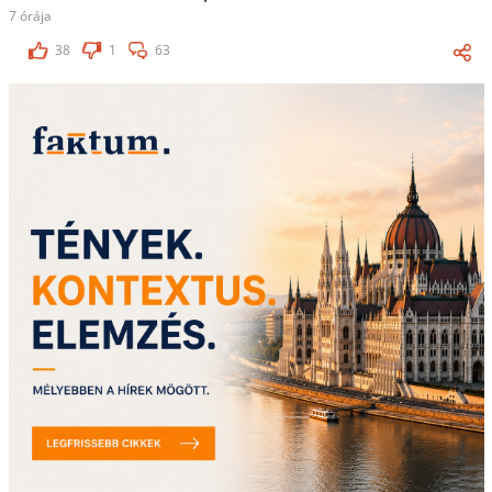
7 órája
38
1
63