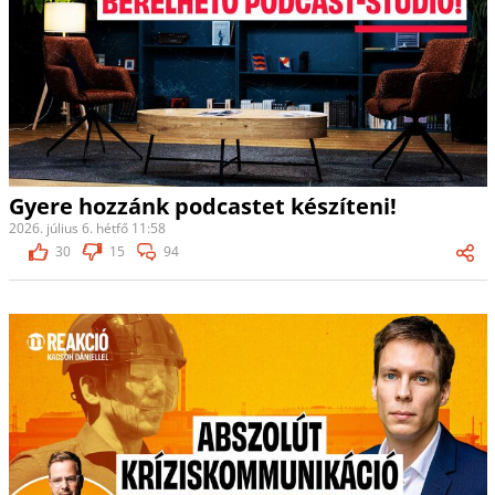
Gyere hozzánk podcastet készíteni!
2026. július 6. hétfő 11:58
30
15
94