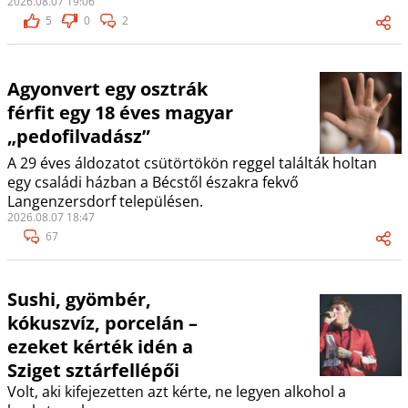
2026.08.07 19:06
5
0
2
Agyonvert egy osztrák
férfit egy 18 éves magyar
„pedofilvadász”
A 29 éves áldozatot csütörtökön reggel találták holtan
egy családi házban a Bécstől északra fekvő
Langenzersdorf településen.
2026.08.07 18:47
67
Sushi, gyömbér,
kókuszvíz, porcelán –
ezeket kérték idén a
Sziget sztárfellépői
Volt, aki kifejezetten azt kérte, ne legyen alkohol a