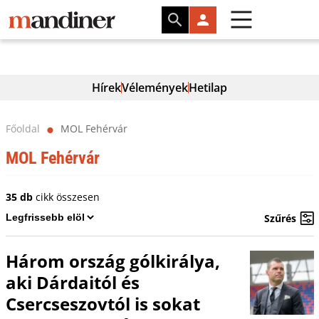
Hírek
Vélemények
Hetilap
Főoldal
MOL Fehérvár
⬤
MOL Fehérvár
35 db
cikk összesen
Szűrés
Három ország gólkirálya,
aki Dárdaitól és
Csercseszovtól is sokat