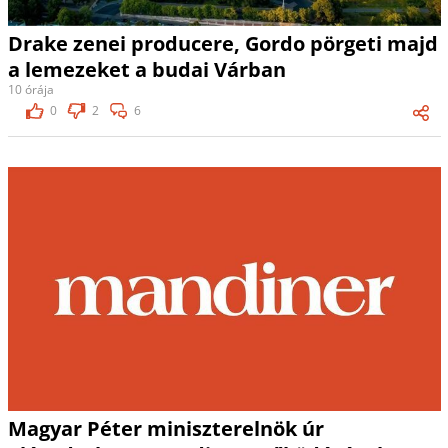
Drake zenei producere, Gordo pörgeti majd
a lemezeket a budai Várban
10 órája
0
2
6
Magyar Péter miniszterelnök úr