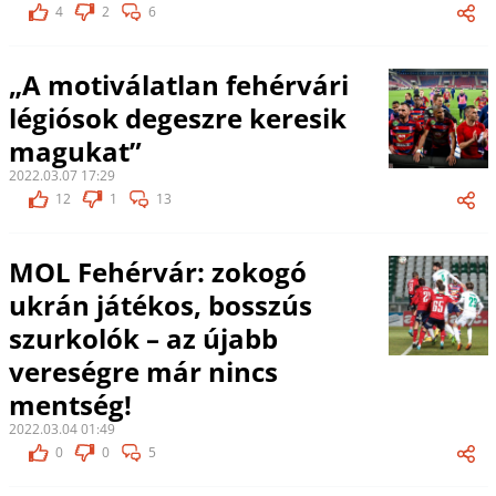
4
2
6
„A motiválatlan fehérvári
légiósok degeszre keresik
magukat”
2022.03.07 17:29
12
1
13
MOL Fehérvár: zokogó
ukrán játékos, bosszús
szurkolók – az újabb
vereségre már nincs
mentség!
2022.03.04 01:49
0
0
5