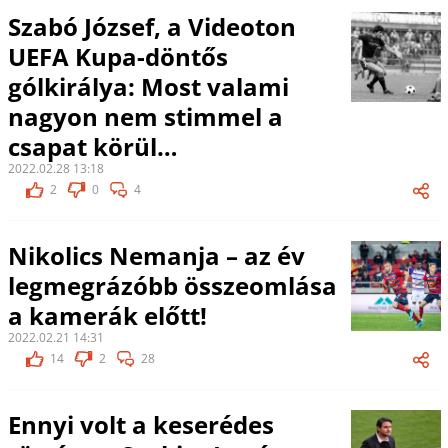
Szabó József, a Videoton
UEFA Kupa-döntős
gólkirálya: Most valami
nagyon nem stimmel a
csapat körül…
2022.02.28 13:18
2
0
4
Nikolics Nemanja – az év
legmegrázóbb összeomlása
a kamerák előtt!
2022.02.21 14:31
14
2
28
Ennyi volt a keserédes