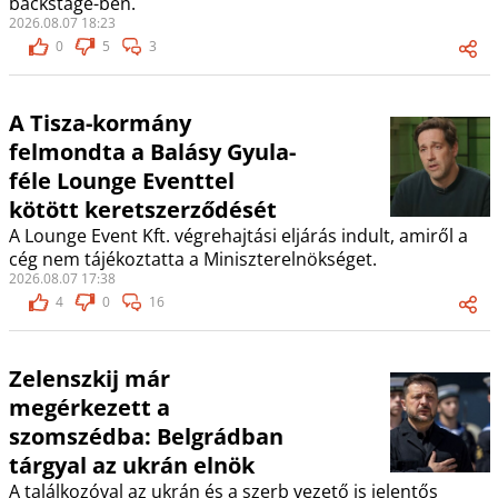
backstage-ben.
2026.08.07 18:23
0
5
3
A Tisza-kormány
felmondta a Balásy Gyula-
féle Lounge Eventtel
kötött keretszerződését
A Lounge Event Kft. végrehajtási eljárás indult, amiről a
cég nem tájékoztatta a Miniszterelnökséget.
2026.08.07 17:38
4
0
16
Zelenszkij már
megérkezett a
szomszédba: Belgrádban
tárgyal az ukrán elnök
A találkozóval az ukrán és a szerb vezető is jelentős