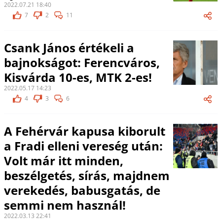
2022.07.21 18:40
7
2
11
Csank János értékeli a
bajnokságot: Ferencváros,
Kisvárda 10-es, MTK 2-es!
2022.05.17 14:23
4
3
6
A Fehérvár kapusa kiborult
a Fradi elleni vereség után:
Volt már itt minden,
beszélgetés, sírás, majdnem
verekedés, babusgatás, de
semmi nem használ!
2022.03.13 22:41