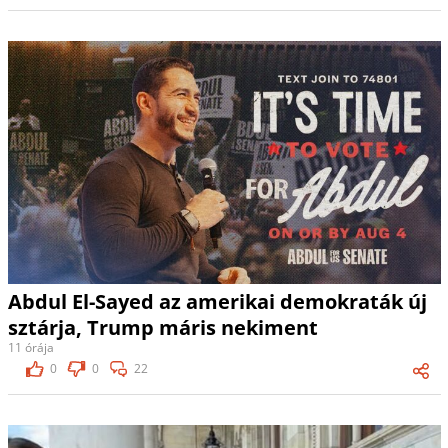
Abdul El-Sayed az amerikai demokraták új
sztárja, Trump máris nekiment
11 órája
0
0
22