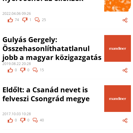
2022.04.06 09:26
74
1
25
Gulyás Gergely:
Összehasonlíthatatlanul
jobb a magyar közigazgatás
2019.08.22 20:28
0
0
15
Eldőlt: a Csanád nevet is
felveszi Csongrád megye
2017.10.03 10:28
0
0
40