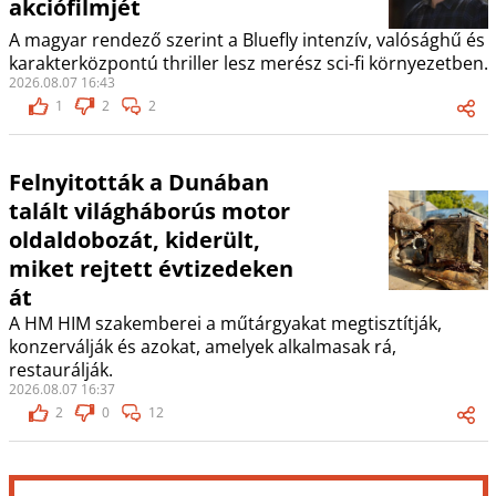
akciófilmjét
A magyar rendező szerint a Bluefly intenzív, valósághű és
karakterközpontú thriller lesz merész sci-fi környezetben.
2026.08.07 16:43
1
2
2
Felnyitották a Dunában
talált világháborús motor
oldaldobozát, kiderült,
miket rejtett évtizedeken
át
A HM HIM szakemberei a műtárgyakat megtisztítják,
konzerválják és azokat, amelyek alkalmasak rá,
restaurálják.
2026.08.07 16:37
2
0
12