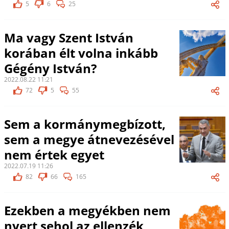
5
6
25
Ma vagy Szent István
korában élt volna inkább
Gégény István?
2022.08.22 11:21
72
5
55
Sem a kormánymegbízott,
sem a megye átnevezésével
nem értek egyet
2022.07.19 11:26
82
66
165
Ezekben a megyékben nem
nyert sehol az ellenzék