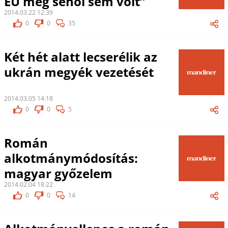
EU még sehol sem volt”
2014.03.22 12:39
0
0
35
Két hét alatt lecserélik az
ukrán megyék vezetését
2014.03.05 14:18
0
0
5
Román
alkotmánymódosítás:
magyar győzelem
2014.02.04 18:22
0
0
14