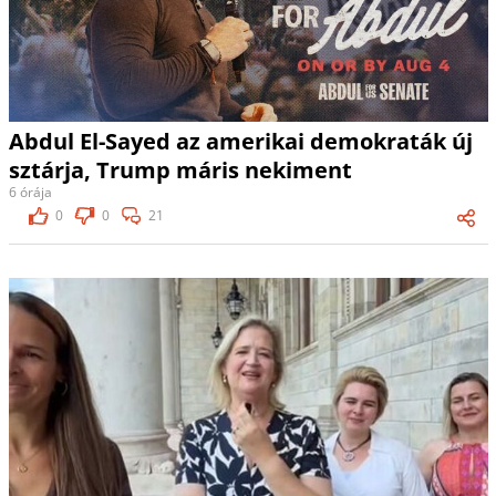
Abdul El-Sayed az amerikai demokraták új
sztárja, Trump máris nekiment
6 órája
0
0
21