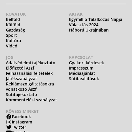
ROVATOK
AKTÁK
Belföld
Egymillió Találkozás Napja
Külföld
Választás 2024
Gazdaság
Háború Ukrajnában
Sport
Kultúra
Videó
JOG
KAPCSOLAT
Adatvédelmi tájékoztató
Gyakori kérdések
Előfizetői Ászf
Impresszum
Felhasználási feltételek
Médiaajánlat
Játékszabályzat
Sütibeállítások
Reklámszolgáltatásokra
vonatkozó Ászf
Sütitájékoztató
Kommentelési szabályzat
KÖVESS MINKET
Facebook
Instagram
Twitter