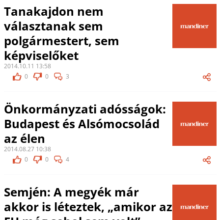
Tanakajdon nem
választanak sem
polgármestert, sem
képviselőket
2014.10.11 13:58
0
0
3
Önkormányzati adósságok:
Budapest és Alsómocsolád
az élen
2014.08.27 10:38
0
0
4
Semjén: A megyék már
akkor is léteztek, „amikor az