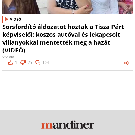
VIDEÓ
Sorsfordító áldozatot hoztak a Tisza Párt
képviselői: koszos autóval és lekapcsolt
villanyokkal mentették meg a hazát
(VIDEÓ)
6 órája
1
25
104