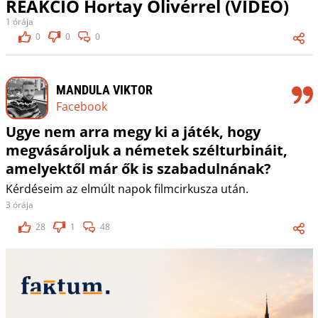
REAKCIÓ Hortay Olivérrel (VIDEÓ)
1 órája
0
0
0
MANDULA VIKTOR
Facebook
Ugye nem arra megy ki a játék, hogy
megvásároljuk a németek szélturbináit,
amelyektől már ők is szabadulnának?
Kérdéseim az elmúlt napok filmcirkusza után.
3 órája
28
1
48