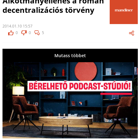
Alkotmányellenes a román
decentralizációs törvény
2014.01.10 15:57
0
0
5
Mutass többet