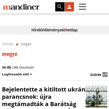
Hírek
Vélemények
Hetilap
Főoldal
megye
⬤
megye
34 db
cikk összesen
Szűrés
Bejelentette a kitiltott ukrán
parancsnok: újra
megtámadták a Barátság