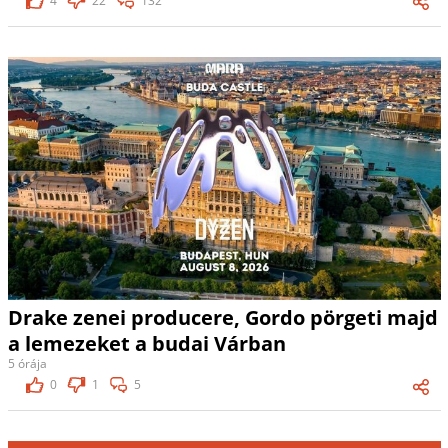
4
22
132
Drake zenei producere, Gordo pörgeti majd
a lemezeket a budai Várban
5 órája
0
1
5