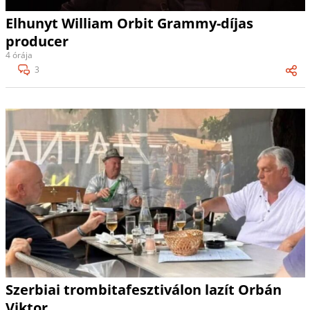
Elhunyt William Orbit Grammy-díjas
producer
4 órája
3
Szerbiai trombitafesztiválon lazít Orbán
Viktor