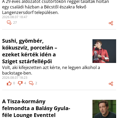
A 29 éves áldozatot csütörtökön reggel találták holtan
egy családi házban a Bécstől északra fekvő
Langenzersdorf településen.
2026.08.07 18:47
27
Sushi, gyömbér,
kókuszvíz, porcelán –
ezeket kérték idén a
Sziget sztárfellépői
Volt, aki kifejezetten azt kérte, ne legyen alkohol a
backstage-ben.
2026.08.07 18:23
0
4
2
A Tisza-kormány
felmondta a Balásy Gyula-
féle Lounge Eventtel