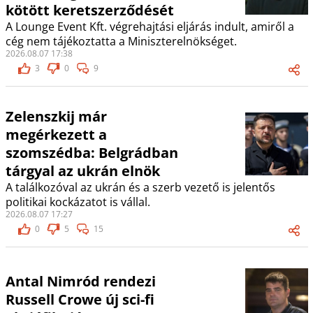
kötött keretszerződését
A Lounge Event Kft. végrehajtási eljárás indult, amiről a
cég nem tájékoztatta a Miniszterelnökséget.
2026.08.07 17:38
3
0
9
Zelenszkij már
megérkezett a
szomszédba: Belgrádban
tárgyal az ukrán elnök
A találkozóval az ukrán és a szerb vezető is jelentős
politikai kockázatot is vállal.
2026.08.07 17:27
0
5
15
Antal Nimród rendezi
Russell Crowe új sci-fi