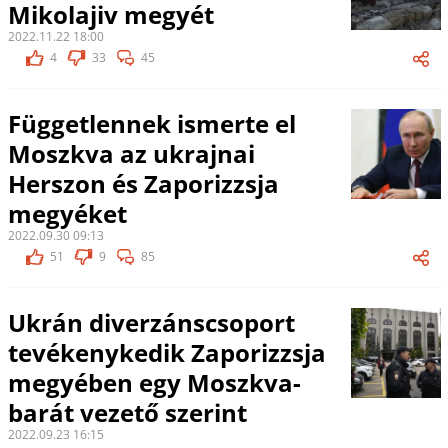
Mikolajiv megyét
2022.11.22 18:00
4
33
45
Függetlennek ismerte el
Moszkva az ukrajnai
Herszon és Zaporizzsja
megyéket
2022.09.30 09:13
51
9
85
Ukrán diverzánscsoport
tevékenykedik Zaporizzsja
megyében egy Moszkva-
barát vezető szerint
2022.09.23 16:15