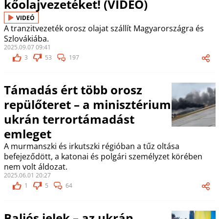
kőolajvezetéket! (VIDEÓ)
VIDEÓ
A tranzitvezeték orosz olajat szállít Magyarországra és
Szlovákiába.
2025.09.07 09:41
3
53
197
Támadás ért több orosz
repülőteret – a minisztérium
ukrán terrortámadást
emleget
A murmanszki és irkutszki régióban a tűz oltása
befejeződött, a katonai és polgári személyzet körében
nem volt áldozat.
2025.06.01 20:27
1
5
64
Baljós jelek – az ukrán