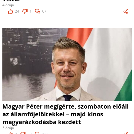
4 órája
24
1
67
Magyar Péter megígérte, szombaton előáll
az államfőjelöltekkel – majd kínos
magyarázkodásba kezdett
5 órája