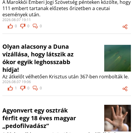
A Marokkói Emberi Jogi Szövetség pénteken közölte, hogy
111 embert tartanak előzetes őrizetben a ceutai
események után.
2026.08.07 19:11
0
0
0
Olyan alacsony a Duna
vízállása, hogy látszik az
ókor egyik leghosszabb
hídja!
Az átkelőt vélhetően Krisztus után 367-ben rombolták le.
2026.08.07 19:06
1
0
0
Agyonvert egy osztrák
férfit egy 18 éves magyar
„pedofilvadász”