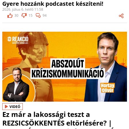
Gyere hozzánk podcastet készíteni!
2026. július 6. hétfő 11:58
30
15
94
VIDEÓ
Ez már a lakossági teszt a
REZSICSÖKKENTÉS eltörlésére? |