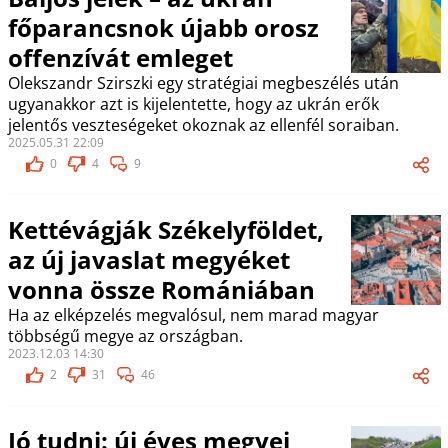
főparancsnok újabb orosz
offenzívát emleget
Olekszandr Szirszki egy stratégiai megbeszélés után
ugyanakkor azt is kijelentette, hogy az ukrán erők
jelentős veszteségeket okoznak az ellenfél soraiban.
2025.05.31 22:09
0
4
9
Kettévágják Székelyföldet,
az új javaslat megyéket
vonna össze Romániában
Ha az elképzelés megvalósul, nem marad magyar
többségű megye az országban.
2023.12.03 14:30
2
31
46
Jó tudni: új éves megyei