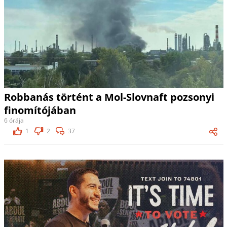
Robbanás történt a Mol-Slovnaft pozsonyi
finomítójában
6 órája
1
2
37