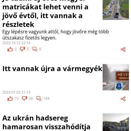
matricákat lehet venni a
jövő évtől, itt vannak a
részletek
Egy lépésre vagyunk attól, hogy jövőre még több
útszakasz fizetős legyen.
2023.10.12 22:14
0
5
6
Itt vannak újra a vármegyék
2023.01.02 21:13
73
26
144
Az ukrán hadsereg
hamarosan visszahódítja