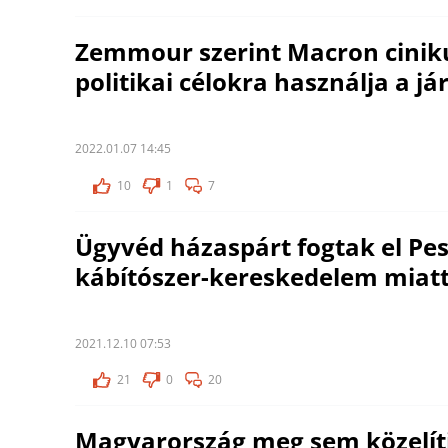
Zemmour szerint Macron ciniku
politikai célokra használja a j
2022.01.07 14:45
10
1
7
Ügyvéd házaspárt fogtak el P
kábítószer-kereskedelem miat
2021.12.10 07:53
21
0
20
Magyarország meg sem közelít