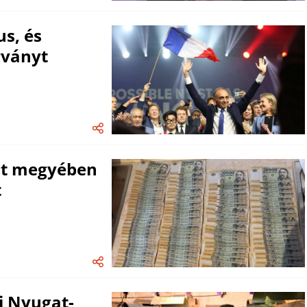
s, és
árványt
est megyében
t
i Nyugat-