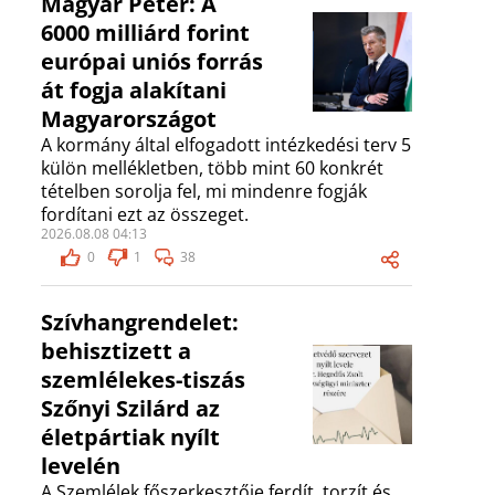
Magyar Péter: A
6000 milliárd forint
európai uniós forrás
át fogja alakítani
Magyarországot
A kormány által elfogadott intézkedési terv 5
külön mellékletben, több mint 60 konkrét
tételben sorolja fel, mi mindenre fogják
fordítani ezt az összeget.
2026.08.08 04:13
0
1
38
Szívhangrendelet:
behisztizett a
szemlélekes-tiszás
Szőnyi Szilárd az
életpártiak nyílt
levelén
A Szemlélek főszerkesztője ferdít, torzít és