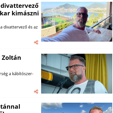
 divattervező
kar kimászni
a divattervező és az
 Zoltán
rség a kábítószer-
ltánnal