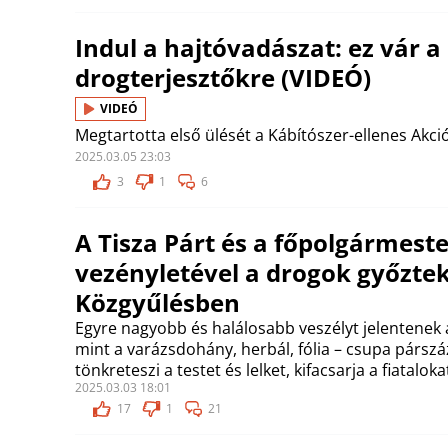
Indul a hajtóvadászat: ez vár a
drogterjesztőkre (VIDEÓ)
VIDEÓ
Megtartotta első ülését a Kábítószer-ellenes Akci
2025.03.05 23:03
3
1
6
A Tisza Párt és a főpolgármeste
vezényletével a drogok győztek
Közgyűlésben
Egyre nagyobb és halálosabb veszélyt jelentenek a
mint a varázsdohány, herbál, fólia – csupa párszá
tönkreteszi a testet és lelket, kifacsarja a fiataloka
2025.03.03 18:01
17
1
21