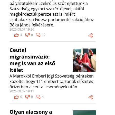
pályázatokkal? Ezekről is szót ejtettünk a
Századvég egykori szakértőjével, akitől
megkérdeztük persze azt is, miért
csatlakozik a Fidesz parlamenti frakciójához
Bóka János felkérésére.
2026.08.07 19:26
4
0
10
Ceutai
migránsinvázió:
meg is van az első
ítélet
A Marokkói Emberi Jogi Szövetség pénteken
közölte, hogy 111 embert tartanak előzetes
őrizetben a ceutai események után.
2026.08.07 19:11
0
0
4
Olyan alacsony a