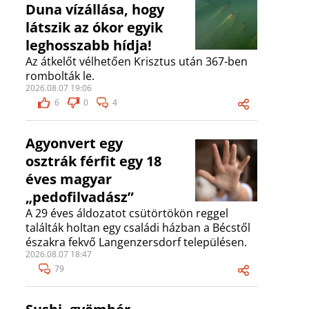
Duna vízállása, hogy
látszik az ókor egyik
leghosszabb hídja!
Az átkelőt vélhetően Krisztus után 367-ben
rombolták le.
2026.08.07 19:06
6
0
4
Agyonvert egy
osztrák férfit egy 18
éves magyar
„pedofilvadász”
A 29 éves áldozatot csütörtökön reggel
találták holtan egy családi házban a Bécstől
északra fekvő Langenzersdorf településen.
2026.08.07 18:47
79