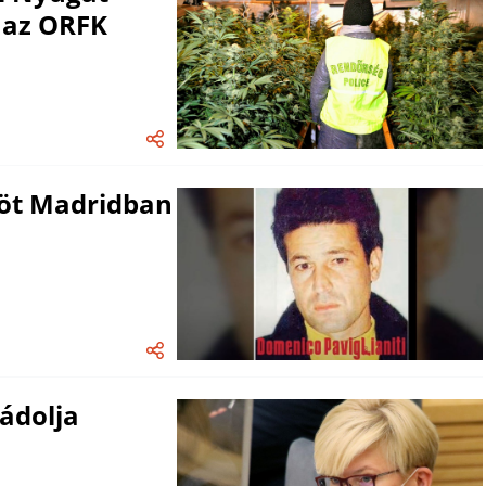
 az ORFK
köt Madridban
ádolja