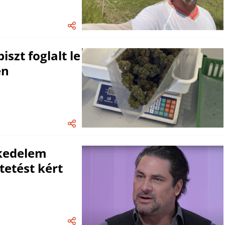
zt foglalt le
en
skedelem
tetést kért