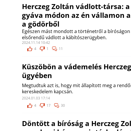
Herczeg Zoltán vádlott-társa: a
gyáva módon az én vállamon a
a gödörből
Egészen mást mondott a történetről a bíróságon 
elsőrendű vádlott a kábítószerügyben.
2024.11.14 10:42
4
1
11
Küszöbön a vádemelés Herczeg
ügyében
Megtudtuk azt is, hogy mit állapított meg a rendő
kereskedelem kapcsán.
2024.01.03 17:14
4
17
30
Döntött a bíróság a Herczeg Zo