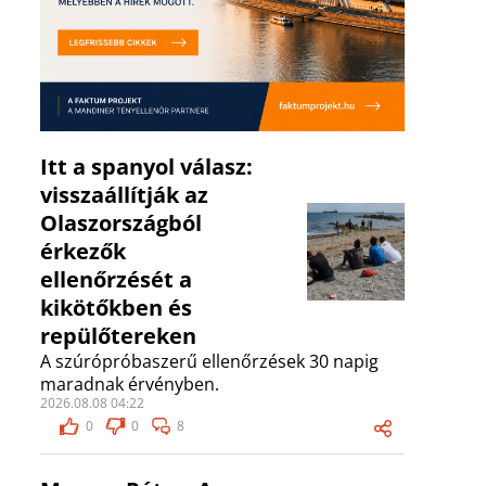
Itt a spanyol válasz:
visszaállítják az
Olaszországból
érkezők
ellenőrzését a
kikötőkben és
repülőtereken
A szúrópróbaszerű ellenőrzések 30 napig
maradnak érvényben.
2026.08.08 04:22
0
0
8