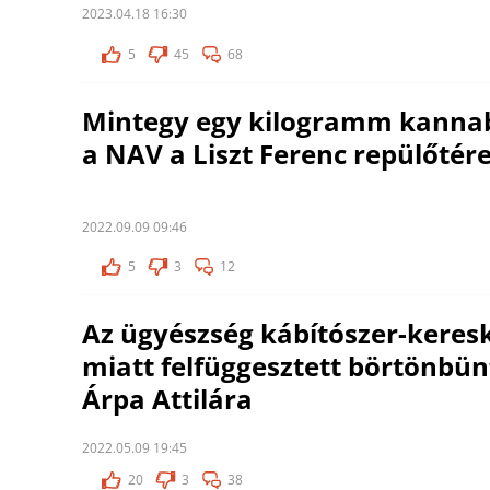
2023.04.18 16:30
5
45
68
Mintegy egy kilogramm kannabis
a NAV a Liszt Ferenc repülőtér
2022.09.09 09:46
5
3
12
Az ügyészség kábítószer-kere
miatt felfüggesztett börtönbün
Árpa Attilára
2022.05.09 19:45
20
3
38