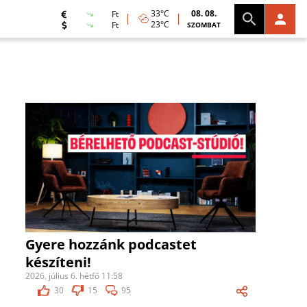
33°C
08. 08.
Ft
23°C
Ft
SZOMBAT
Gyere hozzánk podcastet
készíteni!
2026. július 6. hétfő 11:58
30
15
95