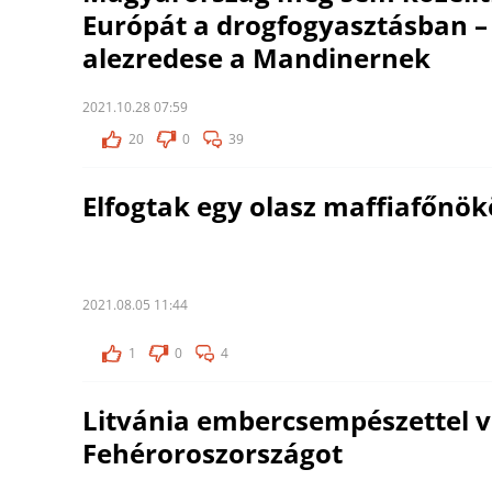
Európát a drogfogyasztásban –
alezredese a Mandinernek
2021.10.28 07:59
20
0
39
Elfogtak egy olasz maffiafőnö
2021.08.05 11:44
1
0
4
Litvánia embercsempészettel v
Fehéroroszországot