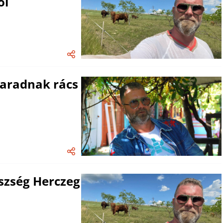
ől
maradnak rács
szség Herczeg