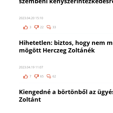
szembeni kényszerintézkedésr
2023.04.20 15:10
3
22
33
Hihetetlen: biztos, hogy nem 
mögött Herczeg Zoltánék
2023.04.19 11:07
7
65
62
Kiengedné a börtönből az ügyé
Zoltánt