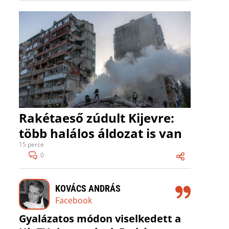
Rakétaeső zúdult Kijevre:
több halálos áldozat is van
15 perce
0
KOVÁCS ANDRÁS
Facebook
Gyalázatos módon viselkedett a