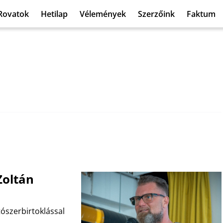
Rovatok
Hetilap
Vélemények
Szerzőink
Faktum
Zoltán
ószerbirtoklással