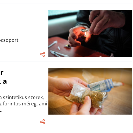
ócsoport.
r
 a
 szintetikus szerek,
z forintos méreg, ami
t.