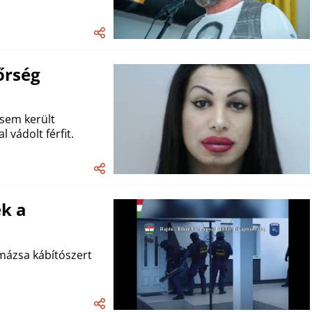
őrség
sem került
vádolt férfit.
k a
mázsa kábítószert