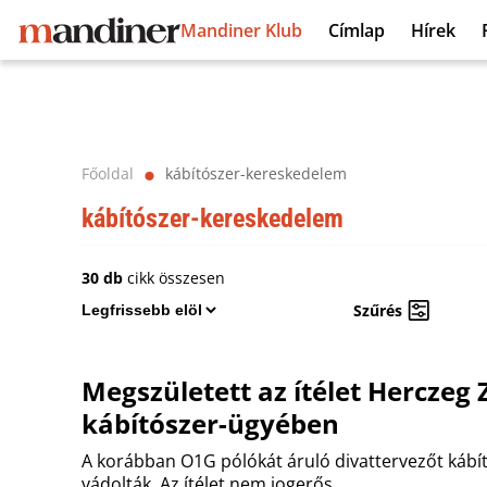
Mandiner Klub
Címlap
Hírek
Főoldal
kábítószer-kereskedelem
⬤
kábítószer-kereskedelem
30 db
cikk összesen
Szűrés
Megszületett az ítélet Herczeg 
kábítószer-ügyében
A korábban O1G pólókát áruló divattervezőt kábít
vádolták. Az ítélet nem jogerős.