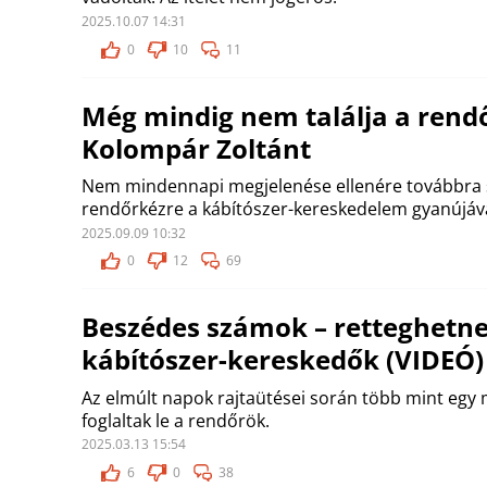
2025.10.07 14:31
0
10
11
Még mindig nem találja a rend
Kolompár Zoltánt
Nem mindennapi megjelenése ellenére továbbra 
rendőrkézre a kábítószer-kereskedelem gyanújával 
2025.09.09 10:32
0
12
69
Beszédes számok – retteghetne
kábítószer-kereskedők (VIDEÓ)
Az elmúlt napok rajtaütései során több mint egy 
foglaltak le a rendőrök.
2025.03.13 15:54
6
0
38