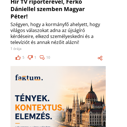
Hír TV riporterével, Ferkó
Dániellel szemben Magyar
Péter!
Szégyen, hogy a kormányfő ahelyett, hogy
világos válaszokat adna az újságíró
kérdéseire, elkezd személyeskedni és a
televíziót és annak nézőit alázni!
1 órája
5
1
10