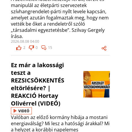
manipulál az életpárti szervezetek
szívhangrendelet-párti nyílt levele kapcsán,
amelyet azután fogalmaztak meg, hogy nem
vették be őket a rendeletről szóló
„társadalmi egyeztetésbe”. Szilvay Gergely
írása.
2026.08.08 04:00
2
0
15
Ez már a lakossági
teszt a
REZSICSÖKKENTÉS
eltörlésére? |
REAKCIÓ Hortay
Olivérrel (VIDEÓ)
VIDEÓ
Valóban az előző kormány hibája a mostani
energiaválság? Mi lesz a hatósági árakkal? Mi
a helyzet a korábbi napelemes