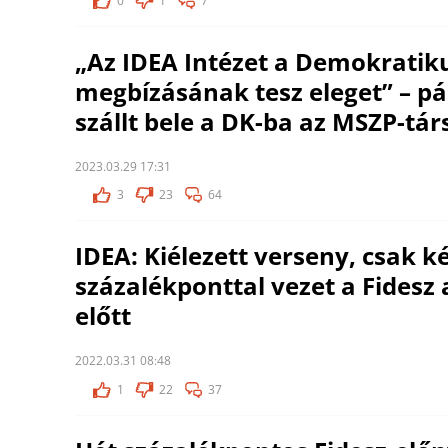
0
1
7
„Az IDEA Intézet a Demokratiku
megbízásának tesz eleget” – pá
szállt bele a DK-ba az MSZP-tá
2023.03.29 17:31
3
23
64
IDEA: Kiélezett verseny, csak k
százalékponttal vezet a Fidesz 
előtt
2022.03.31 08:48
1
22
37