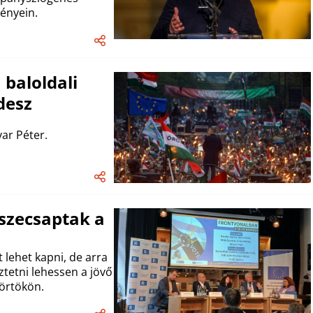
ényein.
 baloldali
idesz
ar Péter.
sszecsaptak a
 lehet kapni, de arra
tetni lehessen a jövő
törtökön.