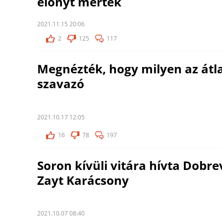
előnyt mértek
2021.11.15 20:06
2
125
117
Megnézték, hogy milyen az átl
szavazó
2021.10.17 12:05
16
78
197
Soron kívüli vitára hívta Dobre
Zayt Karácsony
2021.10.07 08:40