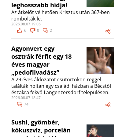
leghosszabb hídja!
Az átkelőt vélhetően Krisztus után 367-ben
rombolták le.
2026.08.07 19:06
6
0
2
Agyonvert egy
osztrák férfit egy 18
éves magyar
„pedofilvadász”
A 29 éves áldozatot csütörtökön reggel
találták holtan egy családi házban a Bécstől
északra fekvő Langenzersdorf településen.
2026.08.07 18:47
74
Sushi, gyömbér,
kókuszvíz, porcelán