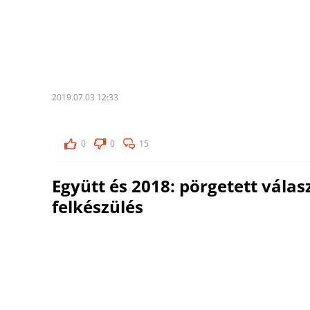
2019.07.03 12:33
0
0
15
Együtt és 2018: pörgetett válas
felkészülés