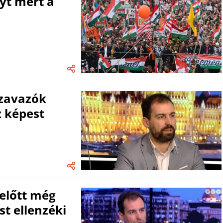
yt mért a
szavazók
 képest
 előtt még
t ellenzéki