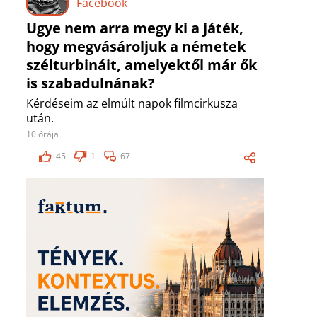
Facebook
Ugye nem arra megy ki a játék,
hogy megvásároljuk a németek
szélturbináit, amelyektől már ők
is szabadulnának?
Kérdéseim az elmúlt napok filmcirkusza
után.
10 órája
45
1
67