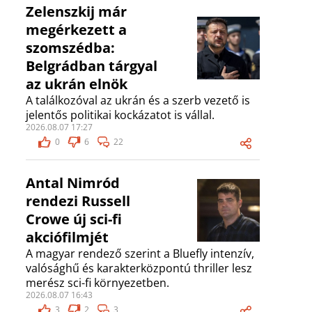
Zelenszkij már
megérkezett a
szomszédba:
Belgrádban tárgyal
az ukrán elnök
A találkozóval az ukrán és a szerb vezető is
jelentős politikai kockázatot is vállal.
2026.08.07 17:27
0
6
22
Antal Nimród
rendezi Russell
Crowe új sci-fi
akciófilmjét
A magyar rendező szerint a Bluefly intenzív,
valósághű és karakterközpontú thriller lesz
merész sci-fi környezetben.
2026.08.07 16:43
3
2
3