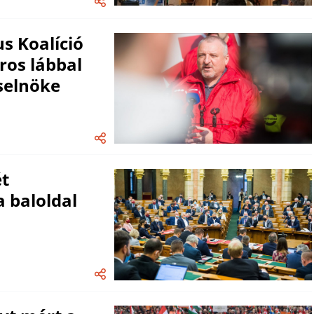
s Koalíció
ros lábbal
rselnöke
ét
a baloldal