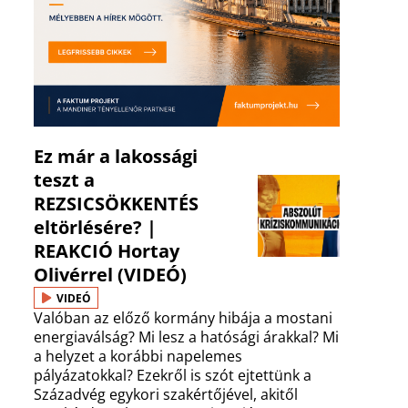
Ez már a lakossági
teszt a
REZSICSÖKKENTÉS
eltörlésére? |
REAKCIÓ Hortay
Olivérrel (VIDEÓ)
VIDEÓ
Valóban az előző kormány hibája a mostani
energiaválság? Mi lesz a hatósági árakkal? Mi
a helyzet a korábbi napelemes
pályázatokkal? Ezekről is szót ejtettünk a
Századvég egykori szakértőjével, akitől