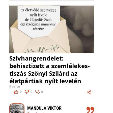
Szívhangrendelet:
behisztizett a szemlélekes-
tiszás Szőnyi Szilárd az
életpártiak nyílt levelén
9 perce
0
0
0
MANDULA VIKTOR