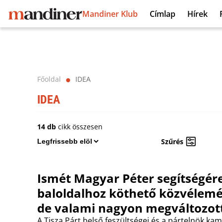
Mandiner Klub
Címlap
Hírek
Főoldal
IDEA
⬤
IDEA
14 db
cikk összesen
Szűrés
Ismét Magyar Péter segítségére
baloldalhoz köthető közvélem
de valami nagyon megváltozot
A Tisza Párt belső feszültségei és a pártelnök k