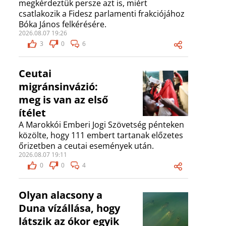
megkérdeztük persze azt is, miért
csatlakozik a Fidesz parlamenti frakciójához
Bóka János felkérésére.
2026.08.07 19:26
3
0
6
Ceutai
migránsinvázió:
meg is van az első
ítélet
A Marokkói Emberi Jogi Szövetség pénteken
közölte, hogy 111 embert tartanak előzetes
őrizetben a ceutai események után.
2026.08.07 19:11
0
0
4
Olyan alacsony a
Duna vízállása, hogy
látszik az ókor egyik