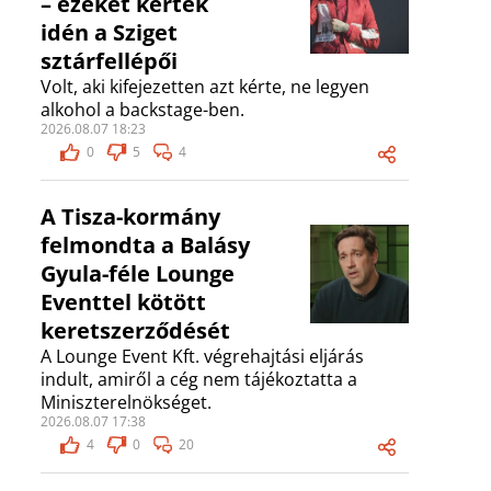
– ezeket kérték
idén a Sziget
sztárfellépői
Volt, aki kifejezetten azt kérte, ne legyen
alkohol a backstage-ben.
2026.08.07 18:23
0
5
4
A Tisza-kormány
felmondta a Balásy
Gyula-féle Lounge
Eventtel kötött
keretszerződését
A Lounge Event Kft. végrehajtási eljárás
indult, amiről a cég nem tájékoztatta a
Miniszterelnökséget.
2026.08.07 17:38
4
0
20