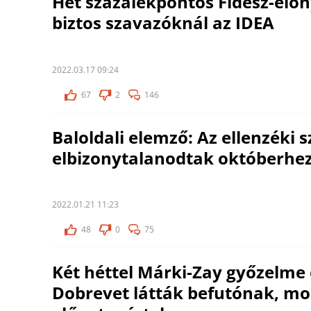
Hét százalékpontos Fidesz-előn
biztos szavazóknál az IDEA
2022.03.17 09:24
67
2
146
Baloldali elemző: Az ellenzéki 
elbizonytalanodtak októberhez
2022.01.21 11:23
48
0
75
Két héttel Márki-Zay győzelme
Dobrevet látták befutónak, mos