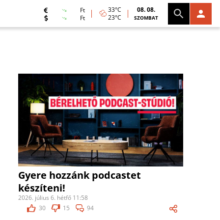
33°C
08. 08.
Ft
23°C
Ft
SZOMBAT
Gyere hozzánk podcastet
készíteni!
2026. július 6. hétfő 11:58
30
15
94