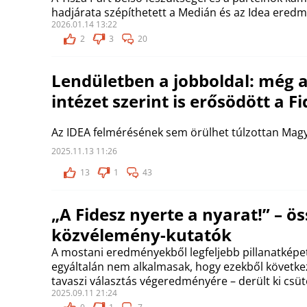
hadjárata szépíthetett a Medián és az Idea eredm
2026.01.14 13:22
2
3
20
Lendületben a jobboldal: még a
intézet szerint is erősödött a F
Az IDEA felmérésének sem örülhet túlzottan Magy
2025.11.13 11:26
13
1
43
„A Fidesz nyerte a nyarat!” – ö
közvélemény-kutatók
A mostani eredményekből legfeljebb pillanatképet
egyáltalán nem alkalmasak, hogy ezekből következ
tavaszi választás végeredményére – derült ki csü
2025.09.11 21:24