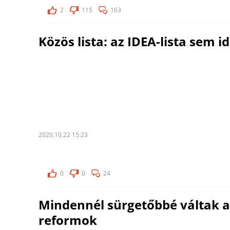
2
115
163
Közös lista: az IDEA-lista sem id
2020.10.22 15:23
0
0
24
Mindennél sürgetőbbé váltak a
reformok