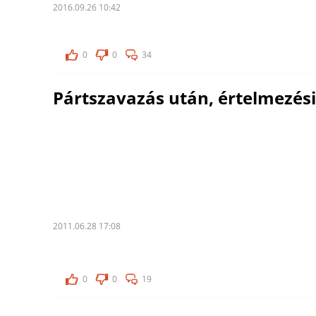
2016.09.26 10:42
0
0
34
Pártszavazás után, értelmezési
2011.06.28 17:08
0
0
19