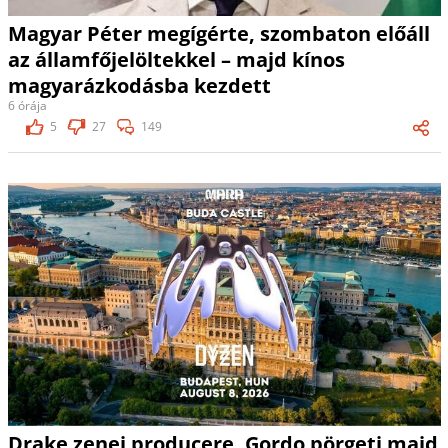
Magyar Péter megígérte, szombaton előáll
az államfőjelöltekkel – majd kínos
magyarázkodásba kezdett
6 órája
5
27
149
Drake zenei producere, Gordo pörgeti majd