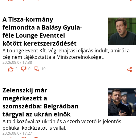
A Tisza-kormány
felmondta a Balásy Gyula-
féle Lounge Eventtel
kötött keretszerződését
A Lounge Event Kft. végrehajtási eljárás indult, amiről a
cég nem tájékoztatta a Miniszterelnökséget.
2026.08.07 17:38
3
0
10
Zelenszkij már
megérkezett a
szomszédba: Belgrádban
tárgyal az ukrán elnök
A találkozóval az ukrán és a szerb vezető is jelentős
politikai kockázatot is vállal.
2026.08.07 17:27