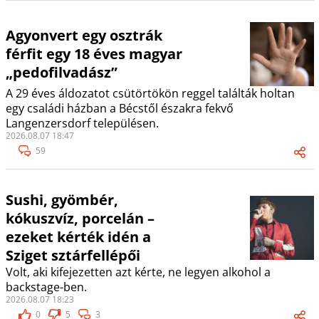
Agyonvert egy osztrák
férfit egy 18 éves magyar
„pedofilvadász”
A 29 éves áldozatot csütörtökön reggel találták holtan
egy családi házban a Bécstől északra fekvő
Langenzersdorf településen.
2026.08.07 18:47
59
Sushi, gyömbér,
kókuszvíz, porcelán –
ezeket kérték idén a
Sziget sztárfellépői
Volt, aki kifejezetten azt kérte, ne legyen alkohol a
backstage-ben.
2026.08.07 18:23
0
5
3