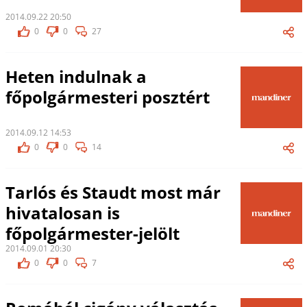
2014.09.22 20:50
0
0
27
Heten indulnak a
főpolgármesteri posztért
2014.09.12 14:53
0
0
14
Tarlós és Staudt most már
hivatalosan is
főpolgármester-jelölt
2014.09.01 20:30
0
0
7