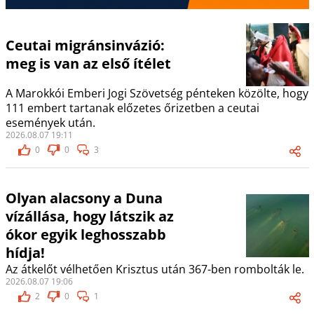
Ceutai migránsinvázió:
meg is van az első ítélet
A Marokkói Emberi Jogi Szövetség pénteken közölte, hogy
111 embert tartanak előzetes őrizetben a ceutai
események után.
2026.08.07 19:11
0
0
3
Olyan alacsony a Duna
vízállása, hogy látszik az
ókor egyik leghosszabb
hídja!
Az átkelőt vélhetően Krisztus után 367-ben rombolták le.
2026.08.07 19:06
2
0
1