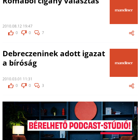
Romából cigány választás
2010.08.12 19:47
0
0
7
Debreczeninek adott igazat
a bíróság
2010.03.01 11:31
0
0
3