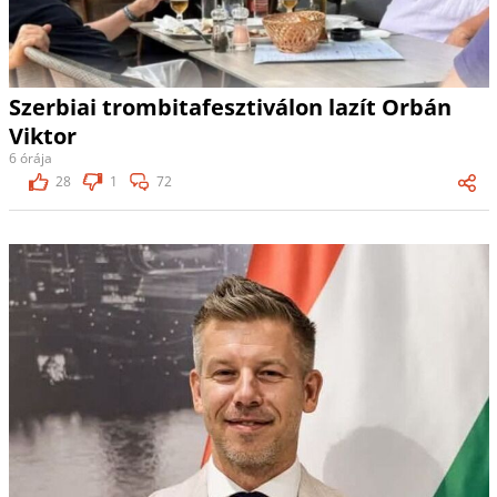
Szerbiai trombitafesztiválon lazít Orbán
Viktor
6 órája
28
1
72