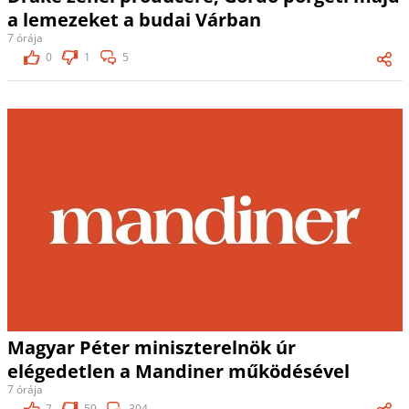
a lemezeket a budai Várban
7 órája
0
1
5
Magyar Péter miniszterelnök úr
elégedetlen a Mandiner működésével
7 órája
7
59
304