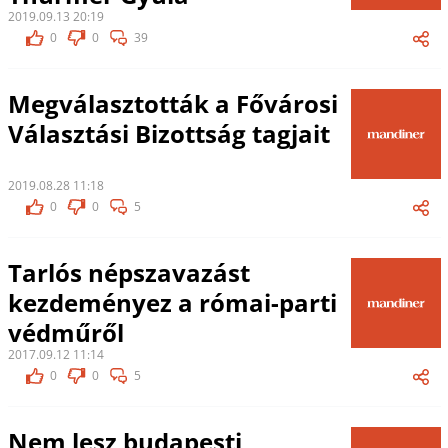
2019.09.13 20:19
0
0
39
Megválasztották a Fővárosi
Választási Bizottság tagjait
2019.08.28 11:18
0
0
5
Tarlós népszavazást
kezdeményez a római-parti
védműről
2017.09.12 11:14
0
0
5
Nem lesz budapesti