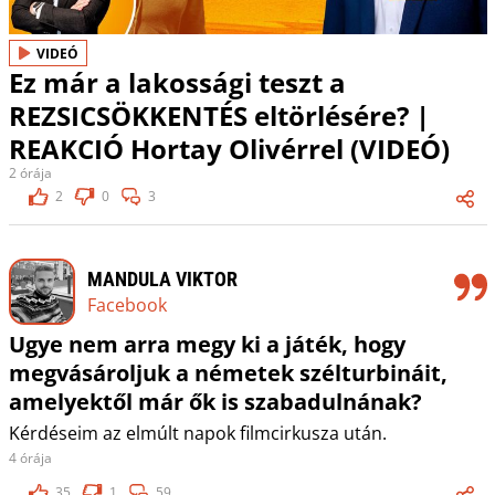
VIDEÓ
Ez már a lakossági teszt a
REZSICSÖKKENTÉS eltörlésére? |
REAKCIÓ Hortay Olivérrel (VIDEÓ)
2 órája
2
0
3
MANDULA VIKTOR
Facebook
Ugye nem arra megy ki a játék, hogy
megvásároljuk a németek szélturbináit,
amelyektől már ők is szabadulnának?
Kérdéseim az elmúlt napok filmcirkusza után.
4 órája
35
1
59