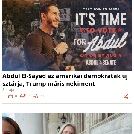
Abdul El-Sayed az amerikai demokraták új
sztárja, Trump máris nekiment
8 órája
0
0
21