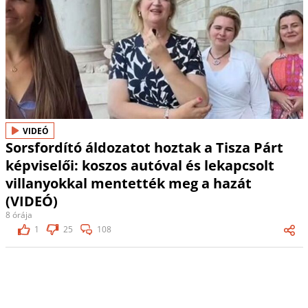
VIDEÓ
Sorsfordító áldozatot hoztak a Tisza Párt
képviselői: koszos autóval és lekapcsolt
villanyokkal mentették meg a hazát
(VIDEÓ)
8 órája
1
25
108