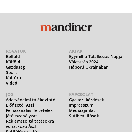
ROVATOK
AKTÁK
Belföld
Egymillió Találkozás Napja
Külföld
Választás 2024
Gazdaság
Háború Ukrajnában
Sport
Kultúra
Videó
JOG
KAPCSOLAT
Adatvédelmi tájékoztató
Gyakori kérdések
Előfizetői Ászf
Impresszum
Felhasználási feltételek
Médiaajánlat
Játékszabályzat
Sütibeállítások
Reklámszolgáltatásokra
vonatkozó Ászf
Sütitájékoztató