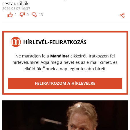
restaurálják.
2026.08.07 16:37
2
0
13
HÍRLEVÉL-FELIRATKOZÁS
Ne maradjon le a
Mandiner
cikkeiről, iratkozzon fel
hírlevelünkre! Adja meg a nevét és az e-mail-címét, és
elküldjük Önnek a nap legfontosabb híreit.
FELIRATKOZOM A HÍRLEVÉLRE