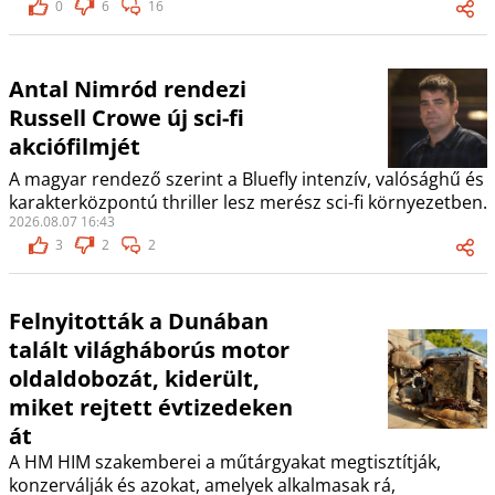
0
6
16
Antal Nimród rendezi
Russell Crowe új sci-fi
akciófilmjét
A magyar rendező szerint a Bluefly intenzív, valósághű és
karakterközpontú thriller lesz merész sci-fi környezetben.
2026.08.07 16:43
3
2
2
Felnyitották a Dunában
talált világháborús motor
oldaldobozát, kiderült,
miket rejtett évtizedeken
át
A HM HIM szakemberei a műtárgyakat megtisztítják,
konzerválják és azokat, amelyek alkalmasak rá,