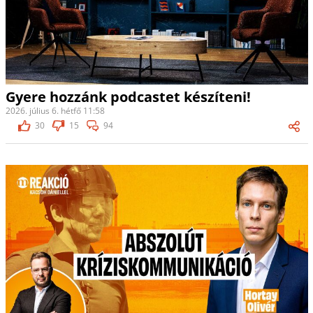
Gyere hozzánk podcastet készíteni!
2026. július 6. hétfő 11:58
30
15
94