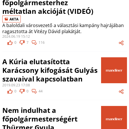
főpolgármesterhez
méltatlan akcióját (VIDEÓ)
AKTA
A baloldali városvezető a választási kampány hajrájában
ragasztotta át Vitézy Dávid plakátját.
2024.06.19 15:12
0
7
116
A Kúria elutasította
Karácsony kifogását Gulyás
szavaival kapcsolatban
2019.09.23 17:08
0
0
44
Nem indulhat a
főpolgármesterségért
Thürmer Gyula