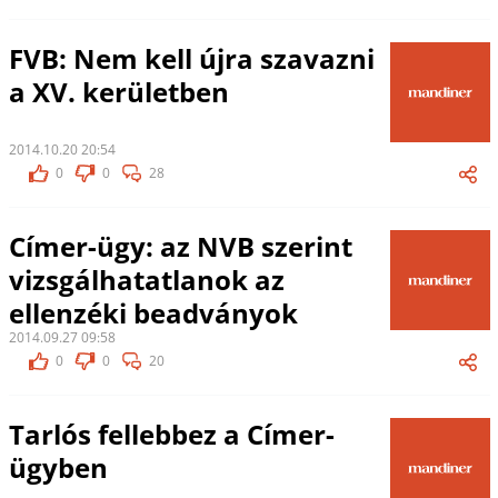
FVB: Nem kell újra szavazni
a XV. kerületben
2014.10.20 20:54
0
0
28
Címer-ügy: az NVB szerint
vizsgálhatatlanok az
ellenzéki beadványok
2014.09.27 09:58
0
0
20
Tarlós fellebbez a Címer-
ügyben