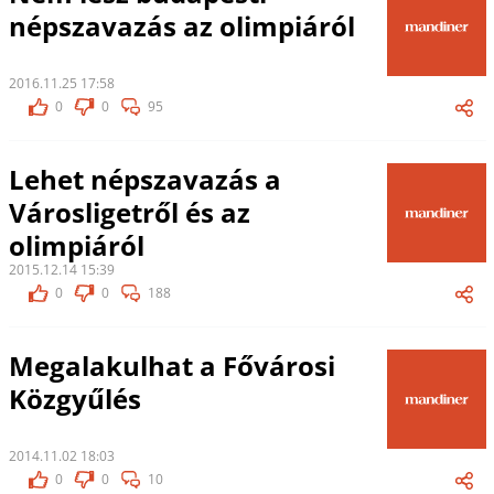
népszavazás az olimpiáról
2016.11.25 17:58
0
0
95
Lehet népszavazás a
Városligetről és az
olimpiáról
2015.12.14 15:39
0
0
188
Megalakulhat a Fővárosi
Közgyűlés
2014.11.02 18:03
0
0
10