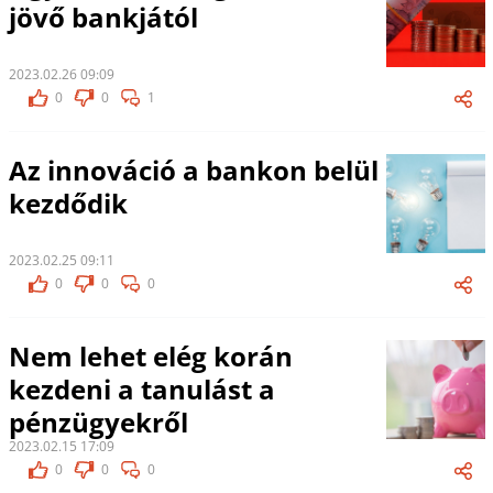
jövő bankjától
2023.02.26 09:09
0
0
1
Az innováció a bankon belül
kezdődik
2023.02.25 09:11
0
0
0
Nem lehet elég korán
kezdeni a tanulást a
pénzügyekről
2023.02.15 17:09
0
0
0