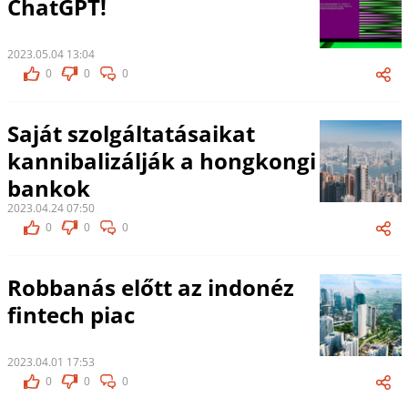
ChatGPT!
2023.05.04 13:04
0
0
0
Saját szolgáltatásaikat
kannibalizálják a hongkongi
bankok
2023.04.24 07:50
0
0
0
Robbanás előtt az indonéz
fintech piac
2023.04.01 17:53
0
0
0