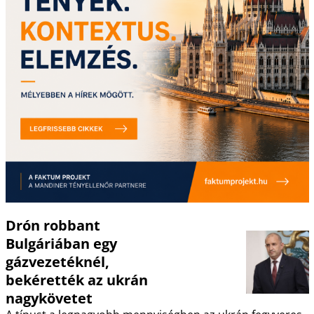
Drón robbant
Bulgáriában egy
gázvezetéknél,
bekérették az ukrán
nagykövetet