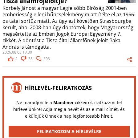
Tisza államfőjelöltje?
Korbely Jánost a magyar Legfelsőbb Bíróság 2001-ben
emberiesség elleni bűncselekmény miatt ítélte el az 1956-
os tatai sortűz miatt. Az ügy ezt követően Strasbourgba
került, ahol 2008-ban úgy döntöttek, hogy Magyarország
megsértette az Emberi Jogok Európai Egyezmény 7.
cikkét. A döntést a Tisza által államfőnek jelölt Baka
András is támogatta.
2026.08.08 13:30
2
38
303
HÍRLEVÉL-FELIRATKOZÁS
Ne maradjon le a
Mandiner
cikkeiről, iratkozzon fel
hírlevelünkre! Adja meg a nevét és az e-mail-címét, és
elküldjük Önnek a nap legfontosabb híreit.
FELIRATKOZOM A HÍRLEVÉLRE