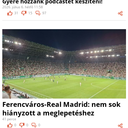
Gyere hozzánk podcastet készíteni!
2026. július 6. hétfő 11:58
31
15
97
Ferencváros-Real Madrid: nem sok
hiányzott a meglepetéshez
41 perce
0
0
0