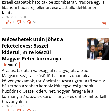
Izraeli csapatok hatoltak be szombatra virradóra egy, a
libanoni hadsereg ellenőrzése alatt álló dél-libanoni
faluba.
2026.08.08 16:50
1
0
52
Mézeshetek után jöhet a
feketeleves: ősszel
kiderül, mire készül
Magyar Péter kormánya
VIDEÓ
A választás után valósággal ráragyogott a piac
Magyarországra: erősödött a forint, zuhantak a
kötvényhozamok, történelmi csúcsra ugrott a tőzsde. A
háttérben azonban komoly költségvetési gondok
húzódnak. Ősszel kiderülhet, hogyan faragná le a
kormány a 7 százalék körüli hiányt – és ehhez mihez kell
hozzányúlnia.
2026.08.08 16:31