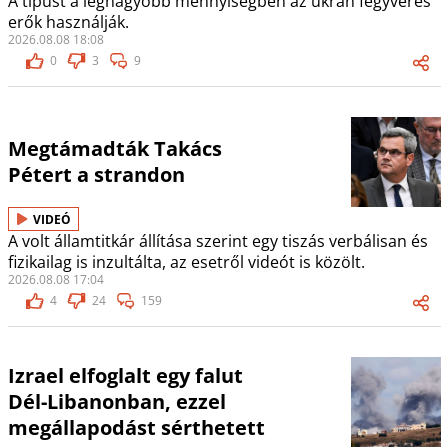
A típust a legnagyobb mennyiségben az ukrán fegyveres
erők használják.
2026.08.08 18:08
0
3
9
Megtámadták Takács
Pétert a strandon
VIDEÓ
A volt államtitkár állítása szerint egy tiszás verbálisan és
fizikailag is inzultálta, az esetről videót is közölt.
2026.08.08 17:04
4
24
159
Izrael elfoglalt egy falut
Dél-Libanonban, ezzel
megállapodást sérthetett