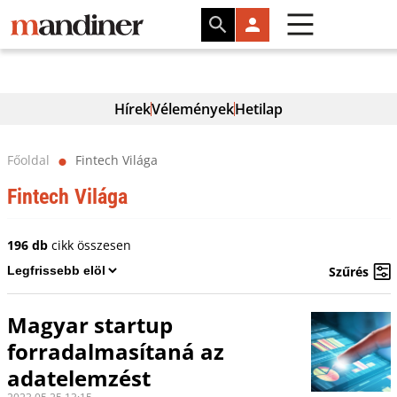
Hírek
Vélemények
Hetilap
Főoldal
Fintech Világa
⬤
Fintech Világa
196 db
cikk összesen
Szűrés
Magyar startup
forradalmasítaná az
adatelemzést