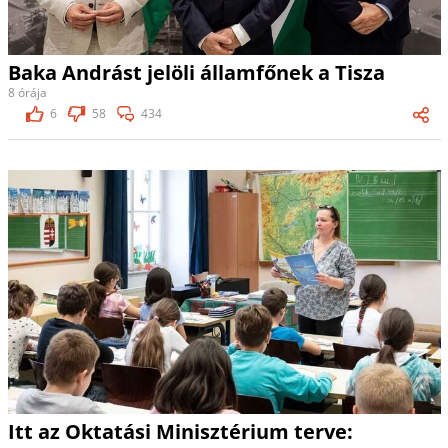
Baka Andrást jelöli államfőnek a Tisza
8 órája
6
58
434
Itt az Oktatási Minisztérium terve: