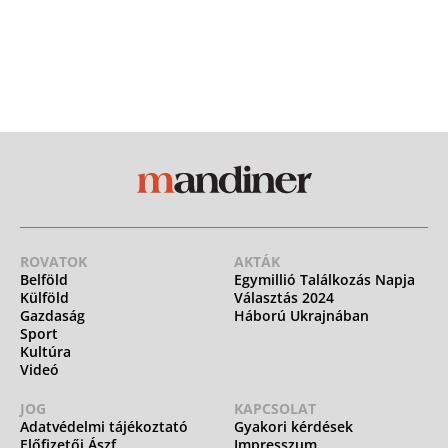
ROVATOK
AKTÁK
Belföld
Egymillió Találkozás Napja
Külföld
Választás 2024
Gazdaság
Háború Ukrajnában
Sport
Kultúra
Videó
JOG
KAPCSOLAT
Adatvédelmi tájékoztató
Gyakori kérdések
Előfizetői Ászf
Impresszum