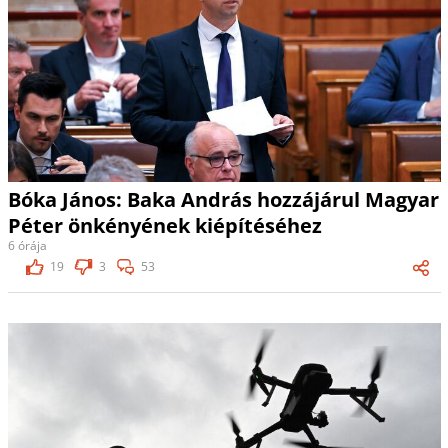
Bóka János: Baka András hozzájárul Magyar
Péter önkényének kiépítéséhez
6 órája
19
3
53