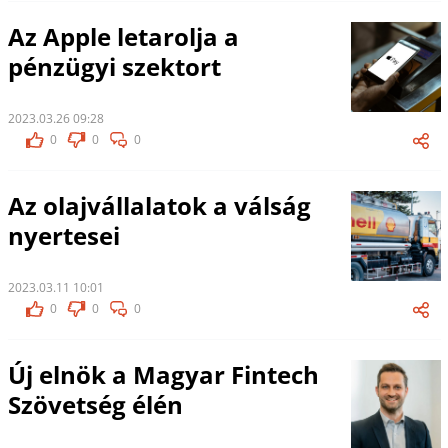
Az Apple letarolja a
pénzügyi szektort
2023.03.26 09:28
0
0
0
Az olajvállalatok a válság
nyertesei
2023.03.11 10:01
0
0
0
Új elnök a Magyar Fintech
Szövetség élén