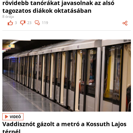
rövidebb tanórákat javasolnak az alsó
tagozatos diákok oktatásában
8 órája
3
23
119
VIDEÓ
Vaddisznót gázolt a metró a Kossuth Lajos
térnél