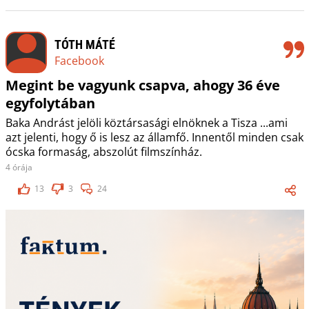
TÓTH MÁTÉ
Facebook
Megint be vagyunk csapva, ahogy 36 éve
egyfolytában
Baka Andrást jelöli köztársasági elnöknek a Tisza ...ami
azt jelenti, hogy ő is lesz az államfő. Innentől minden csak
ócska formaság, abszolút filmszínház.
4 órája
13
3
24