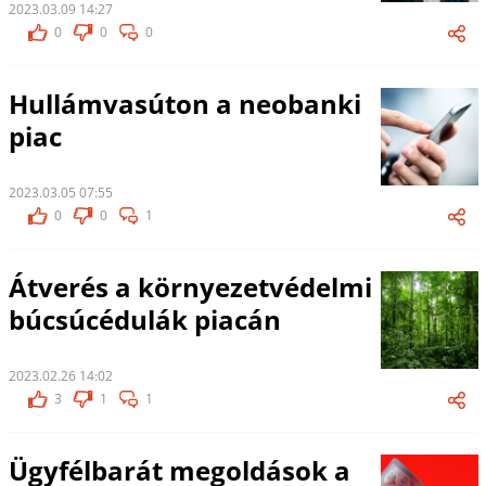
2023.03.09 14:27
0
0
0
Hullámvasúton a neobanki
piac
2023.03.05 07:55
0
0
1
Átverés a környezetvédelmi
búcsúcédulák piacán
2023.02.26 14:02
3
1
1
Ügyfélbarát megoldások a