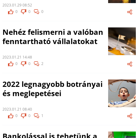
2023.01.29 08:52
0
0
0
Nehéz felismerni a valóban
fenntartható vállalatokat
2023.01.21 14:48
0
0
2
2022 legnagyobb botrányai
és meglepetései
2023.01.21 08:40
0
0
1
Bankolással is tehetünk a