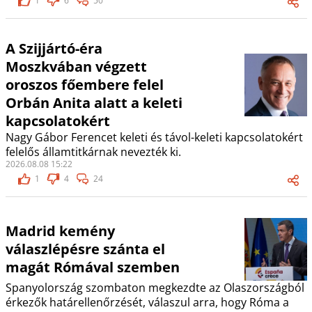
1
6
50
A Szijjártó-éra
Moszkvában végzett
oroszos főembere felel
Orbán Anita alatt a keleti
kapcsolatokért
Nagy Gábor Ferencet keleti és távol-keleti kapcsolatokért
felelős államtitkárnak nevezték ki.
2026.08.08 15:22
1
4
24
Madrid kemény
válaszlépésre szánta el
magát Rómával szemben
Spanyolország szombaton megkezdte az Olaszországból
érkezők határellenőrzését, válaszul arra, hogy Róma a