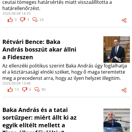
ceutai tömeges határsértés miatt visszaállította a
határellenőrzést.
2026.08.08 14:35
0
3
24
Rétvári Bence: Baka
András bosszút akar állni
a Fideszen
Az ellenzéki politikus szerint Baka András úgy foglalhatja
el a köztársasági elnöki széket, hogy ő maga teremtette
meg a precedenst arra, hogy az ilyen helyzet illegitim.
2026.08.08 13:48
13
6
80
Baka András és a tatai
sortűzper: miért állt ki az
egyik elítélt mellett a