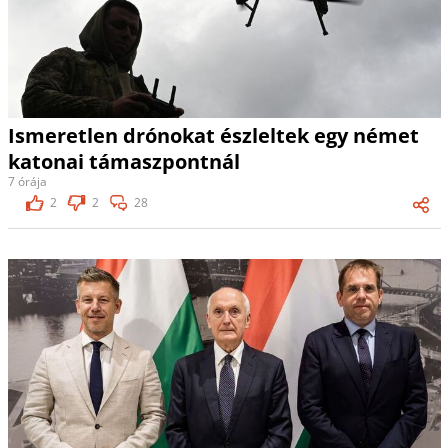
Ismeretlen drónokat észleltek egy német
katonai támaszpontnál
7 órája
2
2
28