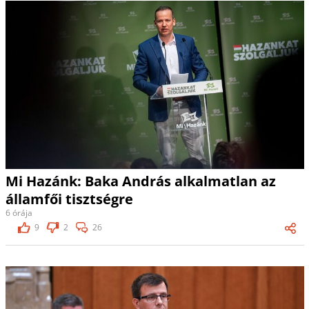
Mi Hazánk: Baka András alkalmatlan az
államfői tisztségre
6 órája
9
2
26