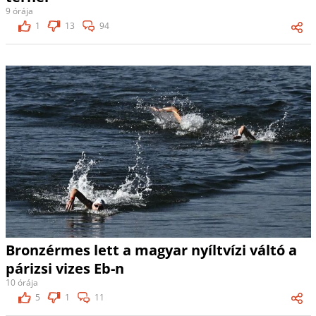
9 órája
1
13
94
Bronzérmes lett a magyar nyíltvízi váltó a
párizsi vizes Eb-n
10 órája
5
1
11