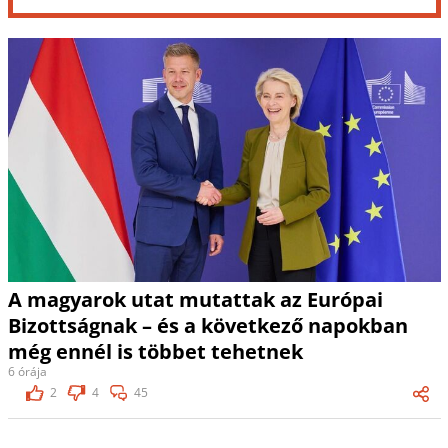
A magyarok utat mutattak az Európai
Bizottságnak – és a következő napokban
még ennél is többet tehetnek
6 órája
2
4
45