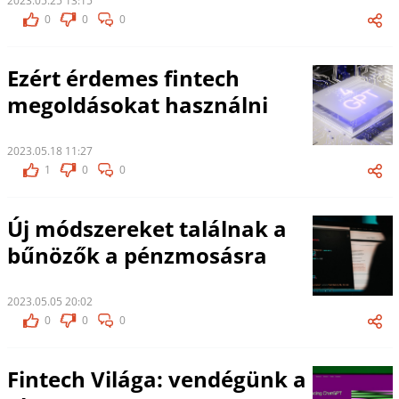
2023.05.25 13:15
0
0
0
Ezért érdemes fintech
megoldásokat használni
2023.05.18 11:27
1
0
0
Új módszereket találnak a
bűnözők a pénzmosásra
2023.05.05 20:02
0
0
0
Fintech Világa: vendégünk a