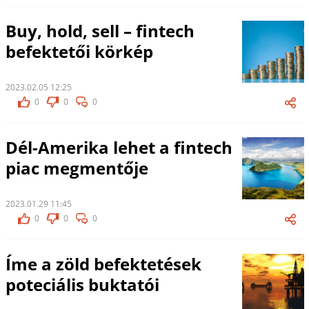
Buy, hold, sell – fintech
befektetői körkép
2023.02.05 12:25
0
0
0
Dél-Amerika lehet a fintech
piac megmentője
2023.01.29 11:45
0
0
0
Íme a zöld befektetések
poteciális buktatói