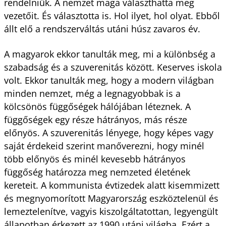
rendelniük. A nemzet maga választhatta meg
vezetőit. És választotta is. Hol ilyet, hol olyat. Ebből
állt elő a rendszerváltás utáni húsz zavaros év.
A magyarok ekkor tanulták meg, mi a különbség a
szabadság és a szuverenitás között. Keserves iskola
volt. Ekkor tanulták meg, hogy a modern világban
minden nemzet, még a legnagyobbak is a
kölcsönös függőségek hálójában léteznek. A
függőségek egy része hátrányos, más része
előnyös. A szuverenitás lényege, hogy képes vagy
saját érdekeid szerint manőverezni, hogy minél
több előnyös és minél kevesebb hátrányos
függőség határozza meg nemzeted életének
kereteit. A kommunista évtizedek alatt kisemmizett
és megnyomorított Magyarország eszköztelenül és
lemeztelenítve, vagyis kiszolgáltatottan, legyengült
állapotban érkezett az 1990 utáni világba. Ezért a