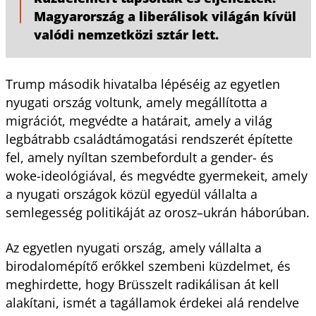
Magyarország a liberálisok világán kívül
valódi nemzetközi sztár lett.
Trump második hivatalba lépéséig az egyetlen
nyugati ország voltunk, amely megállította a
migrációt, megvédte a határait, amely a világ
legbátrabb családtámogatási rendszerét építette
fel, amely nyíltan szembefordult a gender- és
woke-ideológiával, és megvédte gyermekeit, amely
a nyugati országok közül egyedül vállalta a
semlegesség politikáját az orosz–ukrán háborúban.
Az egyetlen nyugati ország, amely vállalta a
birodalomépítő erőkkel szembeni küzdelmet, és
meghirdette, hogy Brüsszelt radikálisan át kell
alakítani, ismét a tagállamok érdekei alá rendelve