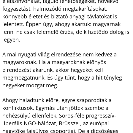
életszínvonalat, táguló lehetőségeket, növekvő
fogyasztást, halmozódó megtakarításokat,
könnyebb életet és biztató anyagi távlatokat is
jelentett. Éppen úgy, ahogy akartuk: magyarnak
lenni ne csak felemelő érzés, de kifizetődő dolog is
legyen.
A mai nyugati világ elrendezése nem kedvez a
magyaroknak. Ha a magyaroknak előnyös
elrendezést akarunk, akkor hegyeket kell
megmozgatnunk. És úgy tűnt, hogy a hit tényleg
hegyeket mozgat meg.
Ahogy haladtunk előre, egyre szaporodtak a
konfliktusok. Egymás után jöttek szembe a
nehézsúlyú ellenfelek. Soros-féle progresszív-
liberális NGO-hálózat, Brüsszel, az európai
nagytőke fajsúlyos csoportjai. De a dicsőséges