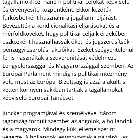
tagállamokhoz, hanem politikai célokat képviselő
és érvényesítő központként. Ekkor kezdték
furkósbotként használni a jogállami eljárást.
Bevezették a kondicionalitási eljárásokat és a
mérföldköveket, hogy politikai céljaik érdekében
eszközként használhassák őket, és jogszerűsítsék
pénzügyi zsarolási akcióikat. Ezeket szégyentelenül
fel is használták a szuverenitását védelmező
Lengyelországgal és Magyarországgal szemben. Az
Európai Parlament mindig is politikai intézmény
volt, most az Európai Bizottság is azzá alakult, s
ketten könnyen sakkban tartják a tagállamokat
képviselő Európai Tanácsot.
Juncker programjával és személyével három
tagország fordult szembe: az angolok, a hollandok
és a magyarok. Mindegyikük jelleme szerint
végezte. A hollandok lesunnyogtak a pályáról, az