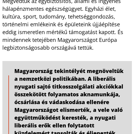
Megvédtük az egybiztosítós, állami és ingyenes
hálapénzmentes egészségügyet. Egyházi élet,
kultúra, sport, tudomány, tehetséggondozás,
történelmi emlékeink és épületeink újjáépítése
eddig ismeretlen mértékű támogatást kapott. És
mindennek tetejében Magyarországot Európa
legbiztonságosabb országává tettük.
Magyarország tekintélyét megnöveltük
a nemzetközi politikában. A liberális
nyugati sajtó titkosszolgálati akciókkal
összekötött folyamatos aknamunkája,
ócsárlása és vádaskodása ellenére
Magyarországot elismerték, a vele való
együttműködést keresték, a nyugati
liberális erők ellen folytatott
küzdelemért tapsolták és éljenezték.