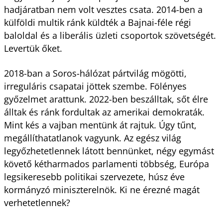
hadjáratban nem volt vesztes csata. 2014-ben a
külföldi multik ránk küldték a Bajnai-féle régi
baloldal és a liberális üzleti csoportok szövetségét.
Levertük őket.
2018-ban a Soros-hálózat pártvilág mögötti,
irreguláris csapatai jöttek szembe. Fölényes
győzelmet arattunk. 2022-ben beszálltak, sőt élre
álltak és ránk fordultak az amerikai demokraták.
Mint kés a vajban mentünk át rajtuk. Úgy tűnt,
megállíthatatlanok vagyunk. Az egész világ
legyőzhetetlennek látott bennünket, négy egymást
követő kétharmados parlamenti többség, Európa
legsikeresebb politikai szervezete, húsz éve
kormányzó miniszterelnök. Ki ne érezné magát
verhetetlennek?