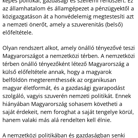
képes politikai, gazdasági és szellemi rendszert. Ez
az államhatalom és államgépezet a pénzügyektől a
közigazgatáson át a honvédelemig megtestesíti azt
a nemzeti önerőt, amely a szuverenitás (belső)
előfeltétele.
Olyan rendszert alkot, amely önálló tényezővé teszi
Magyarországot a nemzetközi térben. A nemzetközi
térben önálló tényezőként létező Magyarország a
külső előfeltétele annak, hogy a magyarok
belföldön megteremthessék az organikusan
magyar életformát, és a gazdasági gyarapodást
szolgáló, vagyis szuverén nemzeti politikát. Ennek
hiányában Magyarország sohasem követheti a
saját érdekeit, nem foroghat a saját tengelye körül,
hanem valaki más alá rendelten kell élnie.
A nemzetközi politikában és gazdaságban senki