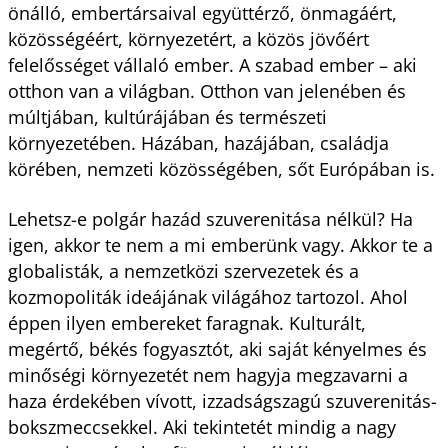
önálló, embertársaival együttérző, önmagáért,
közösségéért, környezetért, a közös jövőért
felelősséget vállaló ember. A szabad ember – aki
otthon van a világban. Otthon van jelenében és
múltjában, kultúrájában és természeti
környezetében. Házában, hazájában, családja
körében, nemzeti közösségében, sőt Európában is.
Lehetsz-e polgár hazád szuverenitása nélkül? Ha
igen, akkor te nem a mi emberünk vagy. Akkor te a
globalisták, a nemzetközi szervezetek és a
kozmopoliták ideájának világához tartozol. Ahol
éppen ilyen embereket faragnak. Kulturált,
megértő, békés fogyasztót, aki saját kényelmes és
minőségi környezetét nem hagyja megzavarni a
haza érdekében vívott, izzadságszagú szuverenitás-
bokszmeccsekkel. Aki tekintetét mindig a nagy