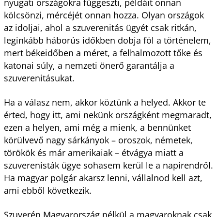
nyugati országokra függeszti, példáit onnan
kölcsönzi, mércéjét onnan hozza. Olyan országok
az idoljai, ahol a szuverenitás ügyét csak ritkán,
leginkább háborús időkben dobja föl a történelem,
mert békeidőben a méret, a felhalmozott tőke és
katonai súly, a nemzeti önerő garantálja a
szuverenitásukat.
Ha a válasz nem, akkor köztünk a helyed. Akkor te
érted, hogy itt, ami nekünk országként megmaradt,
ezen a helyen, ami még a mienk, a bennünket
körülvevő nagy sárkányok – oroszok, németek,
törökök és már amerikaiak – étvágya miatt a
szuverenisták ügye sohasem kerül le a napirendről.
Ha magyar polgár akarsz lenni, vállalnod kell azt,
ami ebből következik.
Szuverén Magyarország nélkül a magyaroknak csak