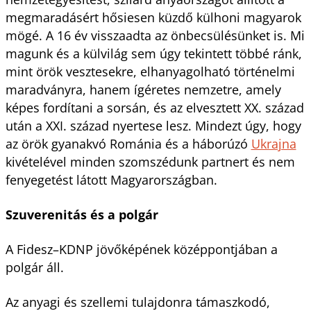
megmaradásért hősiesen küzdő külhoni magyarok
mögé. A 16 év visszaadta az önbecsülésünket is. Mi
magunk és a külvilág sem úgy tekintett többé ránk,
mint örök vesztesekre, elhanyagolható történelmi
maradványra, hanem ígéretes nemzetre, amely
képes fordítani a sorsán, és az elvesztett XX. század
után a XXI. század nyertese lesz. Mindezt úgy, hogy
az örök gyanakvó Románia és a háborúzó
Ukrajna
kivételével minden szomszédunk partnert és nem
fenyegetést látott Magyarországban.
Szuverenitás és a polgár
A Fidesz–KDNP jövőképének középpontjában a
polgár áll.
Az anyagi és szellemi tulajdonra támaszkodó,