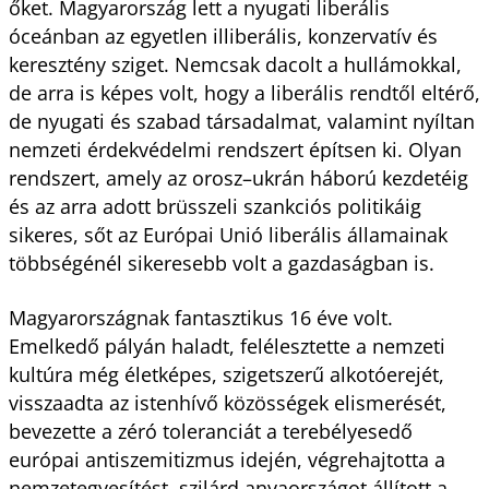
őket. Magyarország lett a nyugati liberális
óceánban az egyetlen illiberális, konzervatív és
keresztény sziget. Nemcsak dacolt a hullámokkal,
de arra is képes volt, hogy a liberális rendtől eltérő,
de nyugati és szabad társadalmat, valamint nyíltan
nemzeti érdekvédelmi rendszert építsen ki. Olyan
rendszert, amely az orosz–ukrán háború kezdetéig
és az arra adott brüsszeli szankciós politikáig
sikeres, sőt az Európai Unió liberális államainak
többségénél sikeresebb volt a gazdaságban is.
Magyarországnak fantasztikus 16 éve volt.
Emelkedő pályán haladt, felélesztette a nemzeti
kultúra még életképes, szigetszerű alkotóerejét,
visszaadta az istenhívő közösségek elismerését,
bevezette a zéró toleranciát a terebélyesedő
európai antiszemitizmus idején, végrehajtotta a
nemzetegyesítést, szilárd anyaországot állított a