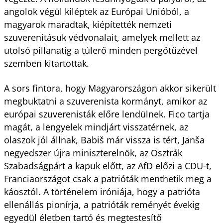
angolok végül kiléptek az Európai Unióból, a
magyarok maradtak, kiépítették nemzeti
szuverenitásuk védvonalait, amelyek mellett az
utolsó pillanatig a túlerő minden pergőtűzével
szemben kitartottak.
A sors fintora, hogy Magyarországon akkor sikerült
megbuktatni a szuverenista kormányt, amikor az
európai szuverenisták előre lendülnek. Fico tartja
magát, a lengyelek mindjárt visszatérnek, az
olaszok jól állnak, Babiš már vissza is tért, Janša
negyedszer újra miniszterelnök, az Osztrák
Szabadságpárt a kapuk előtt, az AfD előzi a CDU-t,
Franciaországot csak a patrióták menthetik meg a
káosztól. A történelem iróniája, hogy a patrióta
ellenállás pionírja, a patrióták reményét évekig
egyedül életben tartó és megtestesítő