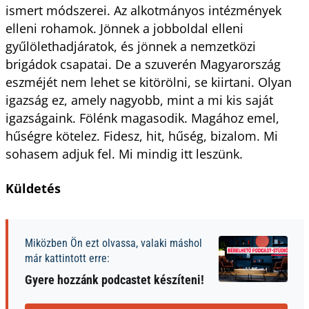
ismert módszerei. Az alkotmányos intézmények
elleni rohamok. Jönnek a jobboldal elleni
gyűlölethadjáratok, és jönnek a nemzetközi
brigádok csapatai. De a szuverén Magyarország
eszméjét nem lehet se kitörölni, se kiirtani. Olyan
igazság ez, amely nagyobb, mint a mi kis saját
igazságaink. Fölénk magasodik. Magához emel,
hűségre kötelez. Fidesz, hit, hűség, bizalom. Mi
sohasem adjuk fel. Mi mindig itt leszünk.
Küldetés
Miközben Ön ezt olvassa, valaki máshol
már kattintott erre:
Gyere hozzánk podcastet készíteni!