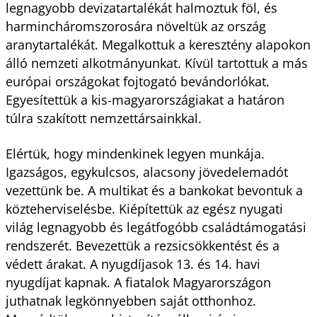
legnagyobb devizatartalékát halmoztuk föl, és
harmincháromszorosára növeltük az ország
aranytartalékát. Megalkottuk a keresztény alapokon
álló nemzeti alkotmányunkat. Kívül tartottuk a más
európai országokat fojtogató bevándorlókat.
Egyesítettük a kis-magyarországiakat a határon
túlra szakított nemzettársainkkal.
Elértük, hogy mindenkinek legyen munkája.
Igazságos, egykulcsos, alacsony jövedelemadót
vezettünk be. A multikat és a bankokat bevontuk a
közteherviselésbe. Kiépítettük az egész nyugati
világ legnagyobb és legátfogóbb családtámogatási
rendszerét. Bevezettük a rezsicsökkentést és a
védett árakat. A nyugdíjasok 13. és 14. havi
nyugdíjat kapnak. A fiatalok Magyarországon
juthatnak legkönnyebben saját otthonhoz.