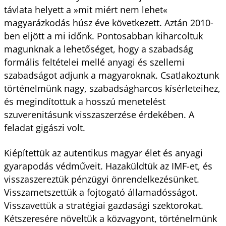
távlata helyett a »mit miért nem lehet«
magyarázkodás húsz éve következett. Aztán 2010-
ben eljött a mi időnk. Pontosabban kiharcoltuk
magunknak a lehetőséget, hogy a szabadság
formális feltételei mellé anyagi és szellemi
szabadságot adjunk a magyaroknak. Csatlakoztunk
történelmünk nagy, szabadságharcos kísérleteihez,
és megindítottuk a hosszú menetelést
szuverenitásunk visszaszerzése érdekében. A
feladat gigászi volt.
Kiépítettük az autentikus magyar élet és anyagi
gyarapodás védműveit. Hazaküldtük az IMF-et, és
visszaszereztük pénzügyi önrendelkezésünket.
Visszametszettük a fojtogató államadósságot.
Visszavettük a stratégiai gazdasági szektorokat.
Kétszeresére növeltük a közvagyont, történelmünk