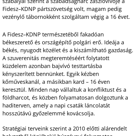
szabályai szerint a szabadságharc zászlóvivője a
Fidesz–KDNP pártszövetség volt, magam pedig
vezénylő tábornokként szolgáltam végig a 16 évet.
A Fidesz–KDNP természetéből fakadóan
békeszerető és országépítő polgári erő. Ideája a
békés, nyugodt közélet és a kiszámítható gazdaság.
A szuverenitás megteremtéséért folytatott
küzdelem azonban bajvívó testtartásba
kényszerített bennünket. Egyik kézben
kőműveskanál, a másikban kard – 16 éven
keresztül. Minden nap vállaltuk a konfliktust és a
földharcot, és közben folyamatosan dolgoztunk a
haditerven, amely a napi csaták láncolatát
hosszútávú győzelemmé kovácsolja.
Stratégiai terveink szerint a 2010 előtti alárendelt