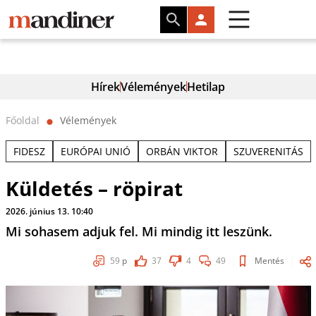
Hírek
Vélemények
Hetilap
Főoldal
Vélemények
⬤
FIDESZ
EURÓPAI UNIÓ
ORBÁN VIKTOR
SZUVERENITÁS
Küldetés – röpirat
2026. június 13. 10:40
Mi sohasem adjuk fel. Mi mindig itt leszünk.
59
p
37
4
49
Mentés