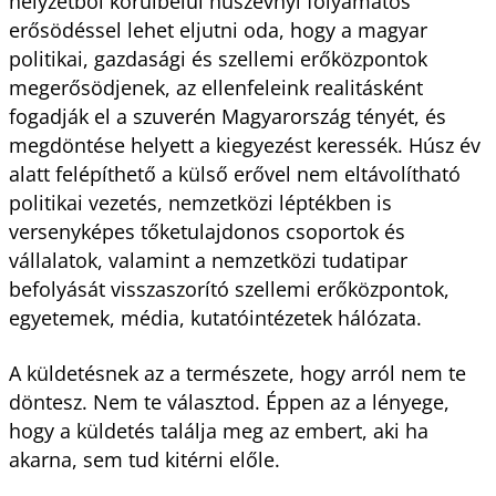
helyzetből körülbelül húszévnyi folyamatos
erősödéssel lehet eljutni oda, hogy a magyar
politikai, gazdasági és szellemi erőközpontok
megerősödjenek, az ellenfeleink realitásként
fogadják el a szuverén Magyarország tényét, és
megdöntése helyett a kiegyezést keressék. Húsz év
alatt felépíthető a külső erővel nem eltávolítható
politikai vezetés, nemzetközi léptékben is
versenyképes tőketulajdonos csoportok és
vállalatok, valamint a nemzetközi tudatipar
befolyását visszaszorító szellemi erőközpontok,
egyetemek, média, kutatóintézetek hálózata.
A küldetésnek az a természete, hogy arról nem te
döntesz. Nem te választod. Éppen az a lényege,
hogy a küldetés találja meg az embert, aki ha
akarna, sem tud kitérni előle.