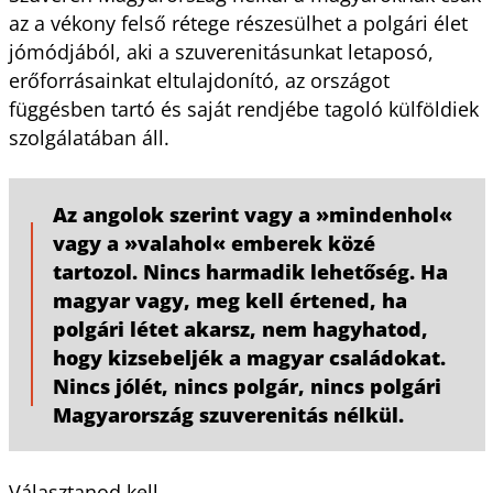
az a vékony felső rétege részesülhet a polgári élet
jómódjából, aki a szuverenitásunkat letaposó,
erőforrásainkat eltulajdonító, az országot
függésben tartó és saját rendjébe tagoló külföldiek
szolgálatában áll.
Az angolok szerint vagy a »mindenhol«
vagy a »valahol« emberek közé
tartozol. Nincs harmadik lehetőség. Ha
magyar vagy, meg kell értened, ha
polgári létet akarsz, nem hagyhatod,
hogy kizsebeljék a magyar családokat.
Nincs jólét, nincs polgár, nincs polgári
Magyarország szuverenitás nélkül.
Választanod kell.