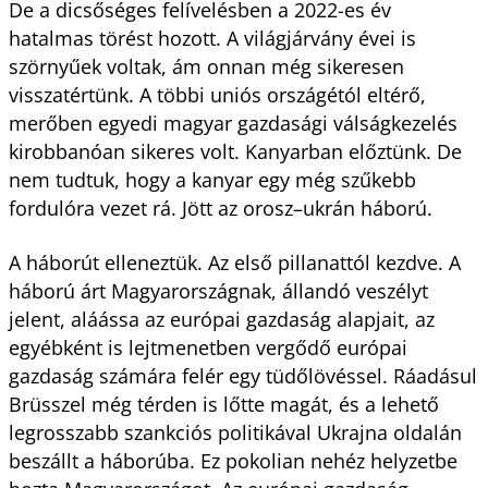
De a dicsőséges felívelésben a 2022-es év
hatalmas törést hozott. A világjárvány évei is
szörnyűek voltak, ám onnan még sikeresen
visszatértünk. A többi uniós országétól eltérő,
merőben egyedi magyar gazdasági válságkezelés
kirobbanóan sikeres volt. Kanyarban előztünk. De
nem tudtuk, hogy a kanyar egy még szűkebb
fordulóra vezet rá. Jött az orosz–ukrán háború.
A háborút elleneztük. Az első pillanattól kezdve. A
háború árt Magyarországnak, állandó veszélyt
jelent, aláássa az európai gazdaság alapjait, az
egyébként is lejtmenetben vergődő európai
gazdaság számára felér egy tüdőlövéssel. Ráadásul
Brüsszel még térden is lőtte magát, és a lehető
legrosszabb szankciós politikával Ukrajna oldalán
beszállt a háborúba. Ez pokolian nehéz helyzetbe