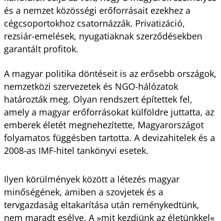
és a nemzet közösségi erőforrásait ezekhez a
cégcsoportokhoz csatornázzák. Privatizáció,
rezsiár-emelések, nyugatiaknak szerződésekben
garantált profitok.
A magyar politika döntéseit is az erősebb országok,
nemzetközi szervezetek és NGO-hálózatok
határozták meg. Olyan rendszert építettek fel,
amely a magyar erőforrásokat külföldre juttatta, az
emberek életét megnehezítette, Magyarországot
folyamatos függésben tartotta. A devizahitelek és a
2008-as IMF-hitel tankönyvi esetek.
Ilyen körülmények között a létezés magyar
minőségének, amiben a szovjetek és a
tervgazdaság eltakarítása után reménykedtünk,
nem maradt esélye. A »mit kezdjünk az életünkkel«