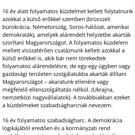
16 év alatt folyamatos küzdelmet kellett folytatnunk
azokkal a külső erőkkel szemben (brüsszeli
bürokrácia, Németország, Soros-hálózat, amerikai
demokraták), amelyek alárendelt helyzetbe akarták
szorítani Magyarországot. A folyamatos küzdelem
mellett visszatérően csatáznunk kellett azokkal a
külső erőkkel is, akik bár nem törekedtek
folyamatos alárendelésre, de egy-egy ügyben vagy
gazdasági területen szolgálatukba akarták állítani
Magyarországot – akaratunk ellenére vagy
megfelelő ellenszolgáltatás nélkül. (Ukrajna,
nemzetközi nagyvállalatok). A továbbiakban ezeket
a küzdelmeket szabadságharcnak nevezem.
16 év folyamatos szabadságharc. A demokrácia
logikájából eredően és a kormányzati rend