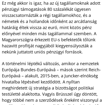
Ez még akkor is igaz, ha az új tagállamoknak adott
pénzügyi támogatások 80 százalékát ügyesen
visszacsatornázták a régi tagállamokhoz, és a
németek és a hollandok időnként az arcátlanság
határáig éltek vissza az euró, mint közös pénz
előnyével minden más tagállammal szemben. A
Magyarországra érkezett EU-s befektetők tőlünk
hazavitt profitját nagyjából kiegyensúlyozták a
nekünk juttatott uniós pénzügyi források.
A történelmi léptékű változás, amikor a nemzetek
Európája Bundes-Európává – mások szerint Reich-
Európává – alakult, 2015-ben, a Juncker-elnökség
hivatalba lépésével kezdődött. A nyíltan
meghirdetett új stratégia a bizottságot politikai
testületté alakította. Vagyis Brüsszel úgy döntött,
hogy többé nem a szerződések őreként viszonyul a