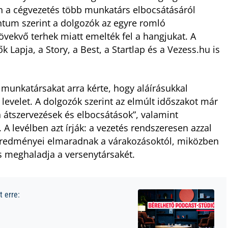
n a cégvezetés több munkatárs elbocsátásáról
tum szerint a dolgozók az egyre romló
vekvő terhek miatt emelték fel a hangjukat. A
 Lapja, a Story, a Best, a Startlap és a Vezess.hu is
 munkatársakat arra kérte, hogy aláírásukkal
levelet. A dolgozók szerint az elmúlt időszakot már
n átszervezések és elbocsátások”, valamint
A levélben azt írják: a vezetés rendszeresen azzal
t eredményei elmaradnak a várakozásoktól, miközben
is meghaladja a versenytársakét.
 erre: