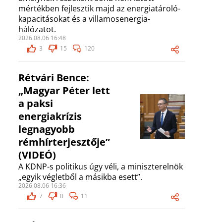
mértékben fejlesztik majd az energiatároló-
kapacitásokat és a villamosenergia-
hálózatot.
2026.08.06 16:48
3
15
120
Rétvári Bence:
„Magyar Péter lett
a paksi
energiakrízis
legnagyobb
rémhírterjesztője”
(VIDEÓ)
A KDNP-s politikus úgy véli, a miniszterelnök
„egyik végletből a másikba esett”.
2026.08.06 16:36
7
0
11