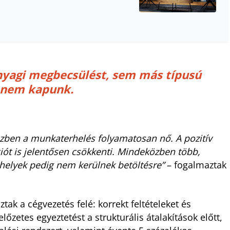
yagi megbecsülést, sem más típusú
l nem kapunk.
zben a munkaterhelés folyamatosan nő. A pozitív
ót is jelentősen csökkenti. Mindeközben több,
shelyek pedig nem kerülnek betöltésre”
– fogalmaztak
ak a cégvezetés felé: korrekt feltételeket és
lőzetes egyeztetést a strukturális átalakítások előtt,