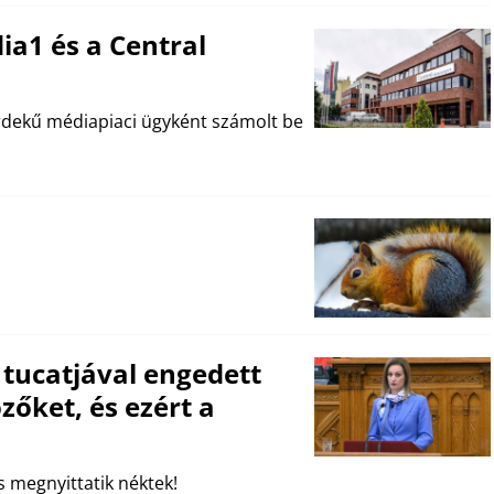
ia1 és a Central
érdekű médiapiaci ügyként számolt be
 tucatjával engedett
zőket, és ezért a
s megnyittatik néktek!