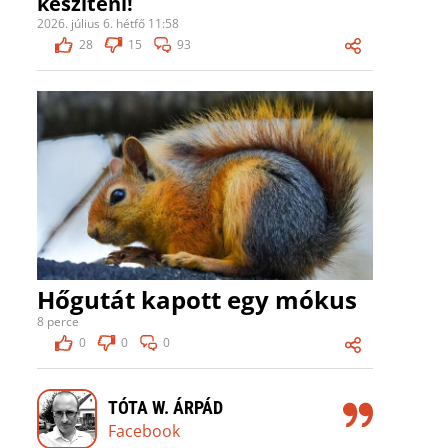
készíteni!
2026. július 6. hétfő 11:58
28
15
93
Hőgutát kapott egy mókus
8 perce
0
0
0
TÓTA W. ÁRPÁD
Facebook