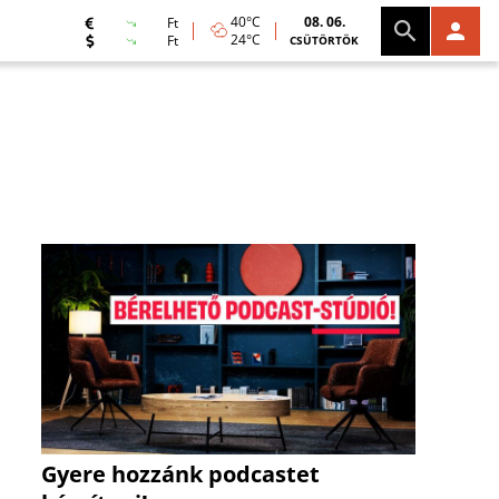
40°C
08. 06.
Ft
24°C
Ft
CSÜTÖRTÖK
Gyere hozzánk podcastet