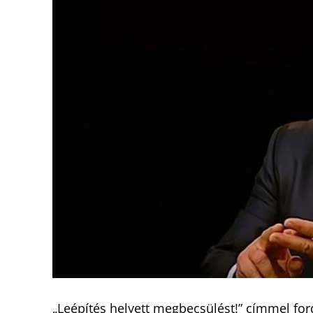
„Leépítés helyett megbecsülést!” címmel ford