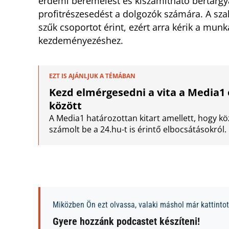
érdemi béremelést és kiszámítható bértárgya
profitrészesedést a dolgozók számára. A sz
szűk csoportot érint, ezért arra kérik a mun
kezdeményezéshez.
EZT IS AJÁNLJUK A TÉMÁBAN
Kezd elmérgesedni a vita a Media1 
között
A Media1 határozottan kitart amellett, hogy k
számolt be a 24.hu-t is érintő elbocsátásokról.
Miközben Ön ezt olvassa, valaki máshol már kattintott
Gyere hozzánk podcastet készíteni!