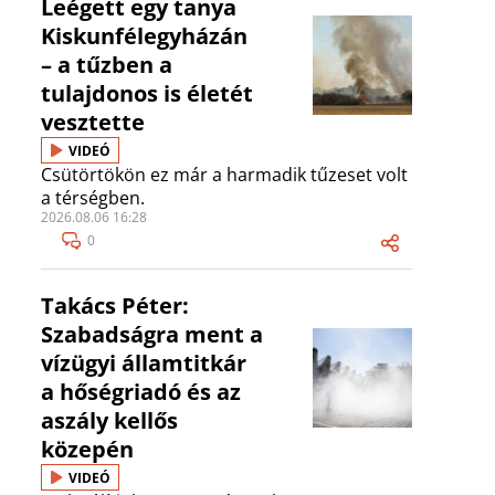
Leégett egy tanya
Kiskunfélegyházán
– a tűzben a
tulajdonos is életét
vesztette
VIDEÓ
Csütörtökön ez már a harmadik tűzeset volt
a térségben.
2026.08.06 16:28
0
Takács Péter:
Szabadságra ment a
vízügyi államtitkár
a hőségriadó és az
aszály kellős
közepén
VIDEÓ