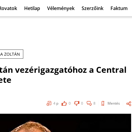
Rovatok
Hetilap
Vélemények
Szerzőink
Faktum
A ZOLTÁN
tán vezérigazgatóhoz a Central
ete
4
p
0
0
8
Mentés