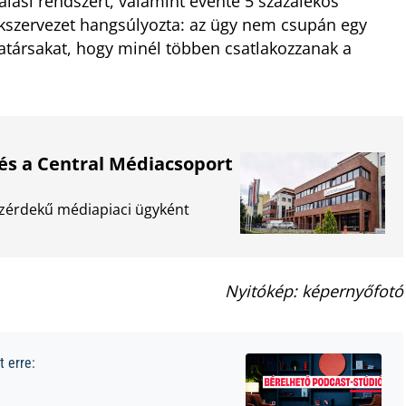
lási rendszert, valamint évente 5 százalékos
akszervezet hangsúlyozta: az ügy nem csupán egy
katársakat, hogy minél többen csatlakozzanak a
és a Central Médiacsoport
özérdekű médiapiaci ügyként
Nyitókép: képernyőfotó
 erre: