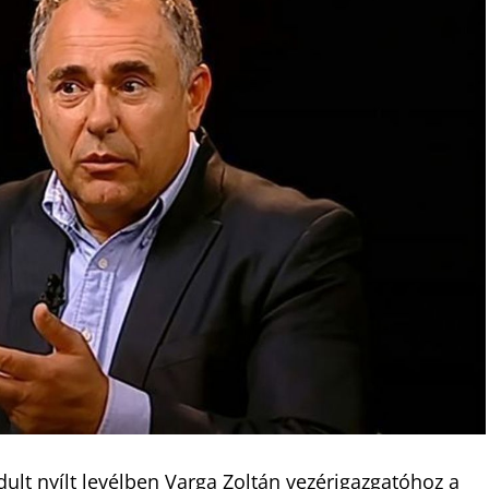
ult nyílt levélben Varga Zoltán vezérigazgatóhoz a