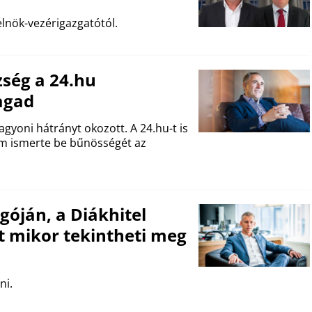
j elnök-vezérigazgatótól.
zség a 24.hu
agad
agyoni hátrányt okozott. A 24.hu-t is
m ismerte be bűnösségét az
óján, a Diákhitel
t mikor tekintheti meg
ni.