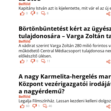
Belföld
Kapitány István azt is kijelentette, mit vár el az ú
0
8
8
Börtönbüntetést kért az ügyés
tulajdonosára – Varga Zoltán t
Belföld
A vádirat szerint Varga Zoltán 280 milió forintos v
működtető Central Médiacsoport tulajdonosa ne
előkészítő ülésen.
7
0
11
A nagy Karmelita-hergelés marg
Központ vezérigazgatói irodájá
a nagyérdemű?
Belföld
Legalja Filmszínház. Lassan kezdeni kelleni dolgoz
60
1
46