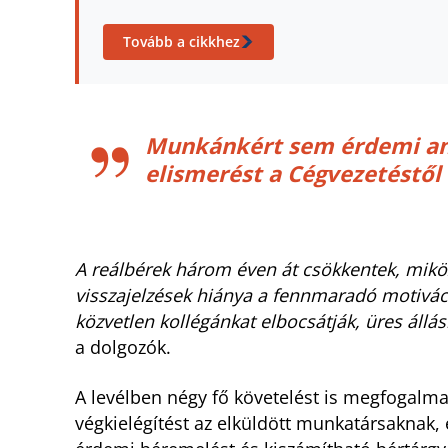
Tovább a cikkhez
Munkánkért sem érdemi an
elismerést a Cégvezetéstő
A reálbérek három éven át csökkentek, mikö
visszajelzések hiánya a fennmaradó motiváci
közvetlen kollégánkat elbocsátják, üres állá
a dolgozók.
A levélben négy fő követelést is megfogalmazt
végkielégítést az elküldött munkatársaknak, e