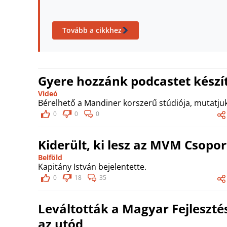
Tovább a cikkhez
Gyere hozzánk podcastet készít
Videó
Bérelhető a Mandiner korszerű stúdiója, mutatjuk
0
0
0
Kiderült, ki lesz az MVM Csopor
Belföld
Kapitány István bejelentette.
0
18
35
Leváltották a Magyar Fejlesztés
az utód