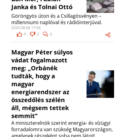
Janka és Tolnai Ottó
Göröngyös úton és a Csillagösvényen –
millenniumi naplóval és rádióinterjúval.
2026.08.06 17:04
0
2
3
Magyar Péter súlyos
vádat fogalmazott
meg: „Orbánék
tudták, hogy a
magyar
energiarendszer az
összedőlés szélén
áll, mégsem tettek
semmit”
A miniszterelnök szerint energia- és vízügyi
forradalomra van szükség Magyarországon,
amelynek részeként soha nem látott