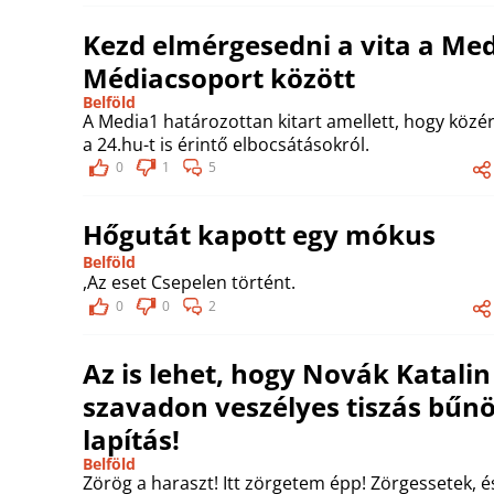
Kezd elmérgesedni a vita a Med
Médiacsoport között
Belföld
A Media1 határozottan kitart amellett, hogy köz
a 24.hu-t is érintő elbocsátásokról.
0
1
5
Hőgutát kapott egy mókus
Belföld
,Az eset Csepelen történt.
0
0
2
Az is lehet, hogy Novák Katalin
szavadon veszélyes tiszás bűnö
lapítás!
Belföld
Zörög a haraszt! Itt zörgetem épp! Zörgessetek, é