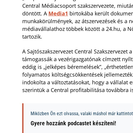
Central Médiacsoport szakszervezete, miutá
döntött. A
Media1
birtokába került dokumen
munkakörülmények, az átszervezések és a nö
médiavállalathoz többek között a 24.hu, a Nők
tartozik.
A Sajtószakszervezet Central Szakszervezet a
támogassák a vezérigazgatónak címzett nyílt 
eddig is „jelképes béremelések”, „érthetetle
folyamatos költségcsökkentések jellemezték. 
indokolta a változtatásokat, hogy a vállala
szerintük a Central profitabilitása továbbra 
Miközben Ön ezt olvassa, valaki máshol már kattintott
Gyere hozzánk podcastet készíteni!