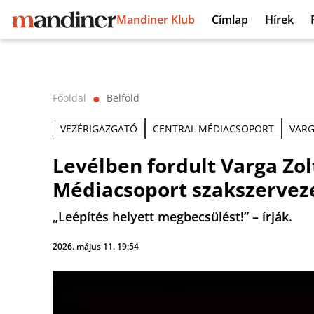
Mandiner Klub
Címlap
Hírek
Főoldal
Belföld
⬤
VEZÉRIGAZGATÓ
CENTRAL MÉDIACSOPORT
VARG
Levélben fordult Varga Zol
Médiacsoport szakszervez
„Leépítés helyett megbecsülést!” – írják.
2026. május 11. 19:54