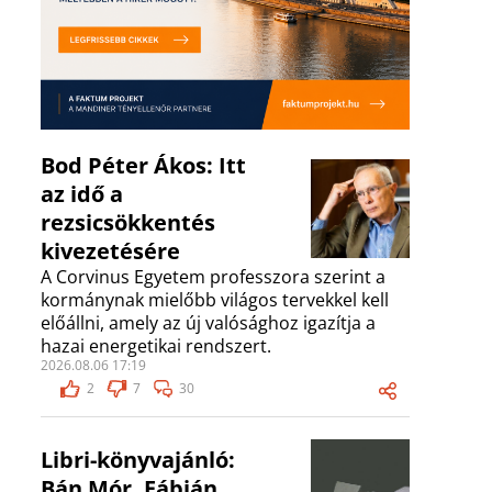
Bod Péter Ákos: Itt
az idő a
rezsicsökkentés
kivezetésére
A Corvinus Egyetem professzora szerint a
kormánynak mielőbb világos tervekkel kell
előállni, amely az új valósághoz igazítja a
hazai energetikai rendszert.
2026.08.06 17:19
2
7
30
Libri-könyvajánló:
Bán Mór, Fábián