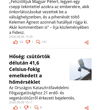
„Felszólítjuk Magyar Pétert, legyen egy
csepp tekintettel azokra az emberekre, akik
önkorlátozásokat vezettek be a
válsághelyzetben, és a pihenését töltő
Kelemen Ágnest azonnali hatállyal rúgja ki.
Akár kommentben is” – írja közleményében
a Fidesz.
2026.08.06 15:35
33
1
101
Hőség: csütörtök
délután 41,6
Celsius-fokig
emelkedett a
hőmérséklet
Az Országos Katasztrófavédelmi
Főigazgatósághoz 21 erdő- és
vegetációtűzről érkezett bejelentés.
2026.08.06 15:11
2
2
8