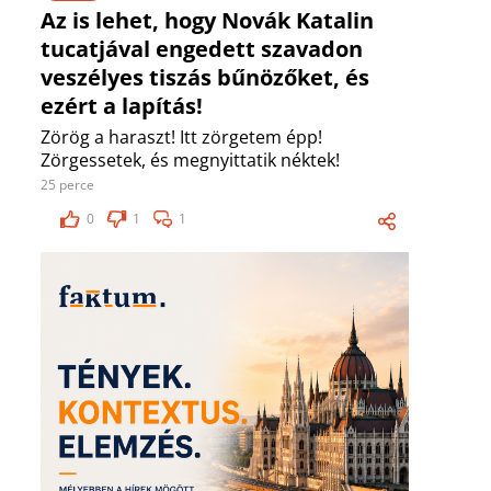
Az is lehet, hogy Novák Katalin
tucatjával engedett szavadon
veszélyes tiszás bűnözőket, és
ezért a lapítás!
Zörög a haraszt! Itt zörgetem épp!
Zörgessetek, és megnyittatik néktek!
25 perce
0
1
1