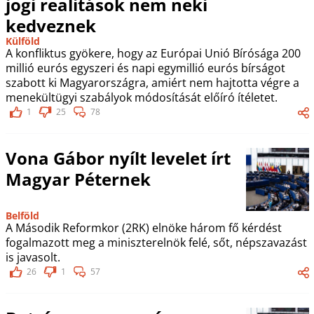
jogi realitások nem neki
kedveznek
Külföld
A konfliktus gyökere, hogy az Európai Unió Bírósága 200
millió eurós egyszeri és napi egymillió eurós bírságot
szabott ki Magyarországra, amiért nem hajtotta végre a
menekültügyi szabályok módosítását előíró ítéletet.
1
25
78
Vona Gábor nyílt levelet írt
Magyar Péternek
Belföld
A Második Reformkor (2RK) elnöke három fő kérdést
fogalmazott meg a miniszterelnök felé, sőt, népszavazást
is javasolt.
26
1
57