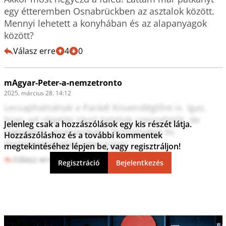
egy étteremben Osnabrückben az asztalok között.

Mennyi lehetett a konyhában és az alapanyagok 
között?
Válasz erre
4
0
mAgyar-Peter-a-nemzetronto
2025. március 28. 14:12
Lecsaphatnának a Parádi Kisvendéglőre is. Igaz, 
hogy azt régebbi távol-keletiek üzemeltetik, de 
Jelenleg csak a hozzászólások egy kis részét látja.
nagyjából ugyanazokat a fertőzéseket és 
Hozzászóláshoz és a további kommentek
ételmérgezéseket lehet kapni.
megtekintéséhez lépjen be, vagy regisztráljon!
Válasz erre
2
1
Regisztráció
Bejelentkezés