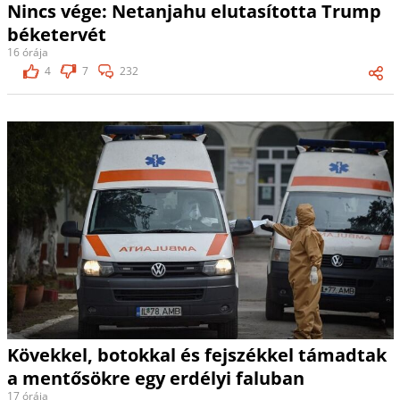
Nincs vége: Netanjahu elutasította Trump
béketervét
16 órája
4
7
232
Kövekkel, botokkal és fejszékkel támadtak
a mentősökre egy erdélyi faluban
17 órája