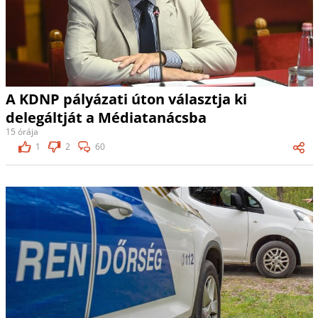
A KDNP pályázati úton választja ki
delegáltját a Médiatanácsba
15 órája
1
2
60