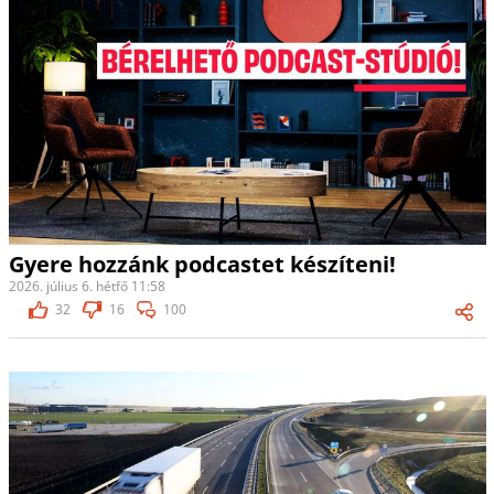
Gyere hozzánk podcastet készíteni!
2026. július 6. hétfő 11:58
32
16
100