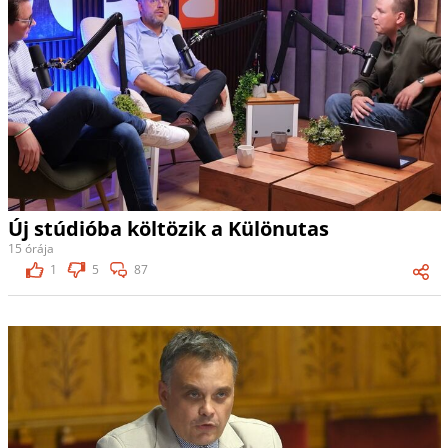
Új stúdióba költözik a Különutas
15 órája
1
5
87