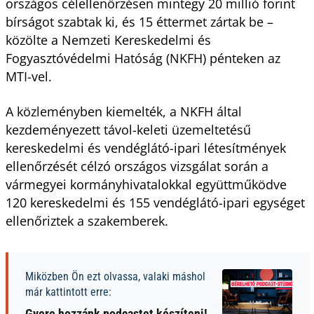
országos célellenőrzésen mintegy 20 millió forint
bírságot szabtak ki, és 15 éttermet zártak be –
közölte a Nemzeti Kereskedelmi és
Fogyasztóvédelmi Hatóság (NKFH) pénteken az
MTI-vel.
A közleményben kiemelték, a NKFH által
kezdeményezett távol-keleti üzemeltetésű
kereskedelmi és vendéglátó-ipari létesítmények
ellenőrzését célzó országos vizsgálat során a
vármegyei kormányhivatalokkal együttműködve
120 kereskedelmi és 155 vendéglátó-ipari egységet
ellenőriztek a szakemberek.
Miközben Ön ezt olvassa, valaki máshol
már kattintott erre:
Gyere hozzánk podcastet készíteni!