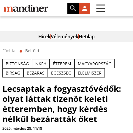
Hírek
Vélemények
Hetilap
Főoldal
Belföld
⬤
BIZTONSÁG
NKFH
ÉTTEREM
MAGYARORSZÁG
BÍRSÁG
BEZÁRÁS
EGÉSZSÉG
ÉLELMISZER
Lecsaptak a fogyasztóvédők:
olyat láttak tizenöt keleti
étteremben, hogy kérdés
nélkül bezáratták őket
2025. március 28. 11:18