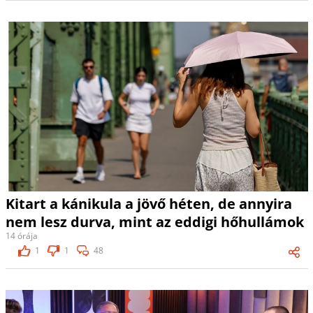
Kitart a kánikula a jövő héten, de annyira
nem lesz durva, mint az eddigi hőhullámok
14 órája
1
1
48