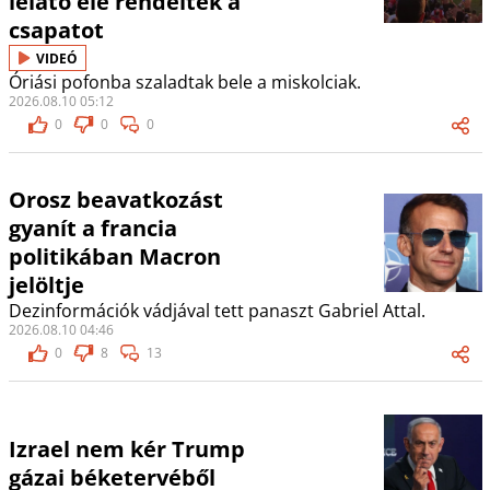
lelátó elé rendelték a
csapatot
VIDEÓ
Óriási pofonba szaladtak bele a miskolciak.
2026.08.10 05:12
0
0
0
Orosz beavatkozást
gyanít a francia
politikában Macron
jelöltje
Dezinformációk vádjával tett panaszt Gabriel Attal.
2026.08.10 04:46
0
8
13
Izrael nem kér Trump
gázai béketervéből