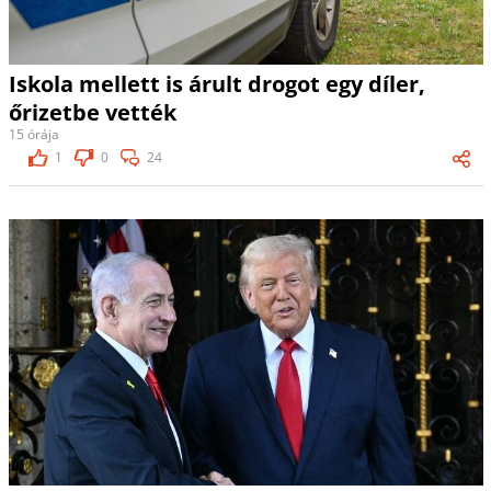
Iskola mellett is árult drogot egy díler,
őrizetbe vették
15 órája
1
0
24