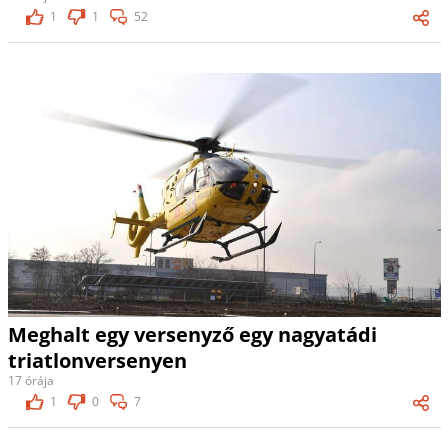
1
1
52
Meghalt egy versenyző egy nagyatádi
triatlonversenyen
17 órája
1
0
7