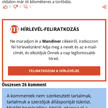
oldalon már öt kilométeres a torlódás.
0
0
0
HÍRLEVÉL-FELIRATKOZÁS
Ne maradjon le a
Mandiner
cikkeiről, iratkozzon
fel hírlevelünkre! Adja meg a nevét és az e-mail-
címét, és elküldjük Önnek a nap legfontosabb
híreit.
FELIRATKOZOM A HÍRLEVÉLRE
Összesen 26 komment
A kommentek nem szerkesztett tartalmak,
tartalmuk a szerzőjük álláspontját tükrözi.
Mielőtt hozzászólna, kérjük, olvassa el a