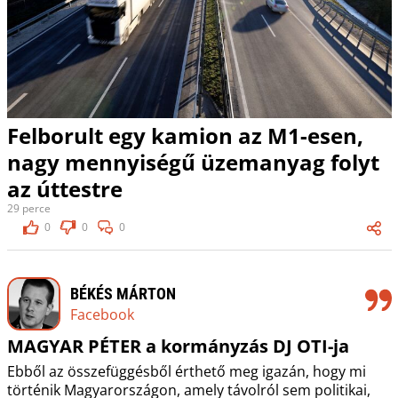
Felborult egy kamion az M1-esen,
nagy mennyiségű üzemanyag folyt
az úttestre
29 perce
0
0
0
BÉKÉS MÁRTON
Facebook
MAGYAR PÉTER a kormányzás DJ OTI-ja
Ebből az összefüggésből érthető meg igazán, hogy mi
történik Magyarországon, amely távolról sem politikai,