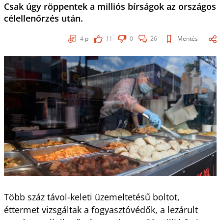
Csak úgy röppentek a milliós bírságok az országos
célellenőrzés után.
4
p
11
0
26
Mentés
Több száz távol-keleti üzemeltetésű boltot,
éttermet vizsgáltak a fogyasztóvédők, a lezárult