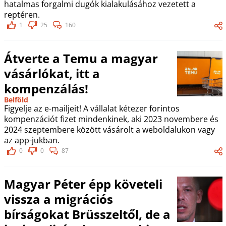
hatalmas forgalmi dugók kialakulásához vezetett a
reptéren.
1
25
160
Átverte a Temu a magyar
vásárlókat, itt a
kompenzálás!
Belföld
Figyelje az e-mailjeit! A vállalat kétezer forintos
kompenzációt fizet mindenkinek, aki 2023 novembere és
2024 szeptembere között vásárolt a weboldalukon vagy
az app-jukban.
0
0
87
Magyar Péter épp követeli
vissza a migrációs
bírságokat Brüsszeltől, de a