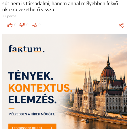
sőt nem is társadalmi, hanem annál mélyebben fekvő
okokra vezethető vissza.
22 perce
0
0
0