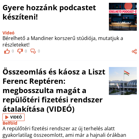
Gyere hozzánk podcastet
készíteni!
Videó
Bérelhető a Mandiner korszerű stúdiója, mutatjuk a
részleteket!
0
0
0
Összeomlás és káosz a Liszt
Ferenc Reptéren:
megbosszulta magát a
repülőtéri fizetési rendszer
átalakítása (VIDEÓ)
VIDEÓ
Belföld
A repülőtéri fizetési rendszer az új terhelés alatt
gyakorlatilag összeomlott, ami már a hajnali órákban