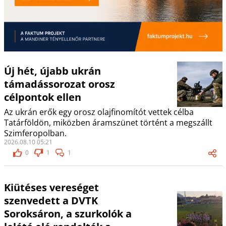
Új hét, újabb ukrán
támadássorozat orosz
célpontok ellen
Az ukrán erők egy orosz olajfinomítót vettek célba
Tatárföldön, miközben áramszünet történt a megszállt
Szimferopolban.
2026.08.10 05:21
0
1
1
Kiütéses vereséget
szenvedett a DVTK
Soroksáron, a szurkolók a