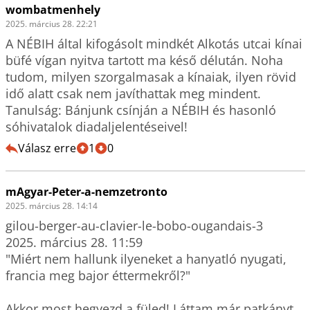
wombatmenhely
2025. március 28. 22:21
A NÉBIH által kifogásolt mindkét Alkotás utcai kínai 
büfé vígan nyitva tartott ma késő délután. Noha 
tudom, milyen szorgalmasak a kínaiak, ilyen rövid 
idő alatt csak nem javíthattak meg mindent. 
Tanulság: Bánjunk csínján a NÉBIH és hasonló 
sóhivatalok diadaljelentéseivel!
Válasz erre
1
0
mAgyar-Peter-a-nemzetronto
2025. március 28. 14:14
gilou-berger-au-clavier-le-bobo-ougandais-3

2025. március 28. 11:59

"Miért nem hallunk ilyeneket a hanyatló nyugati, 
francia meg bajor éttermekről?"

Akkor most hegyezd a füled! Láttam már patkányt 