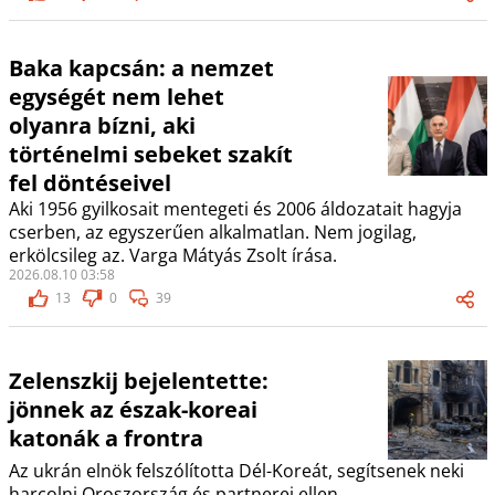
Baka kapcsán: a nemzet
egységét nem lehet
olyanra bízni, aki
történelmi sebeket szakít
fel döntéseivel
Aki 1956 gyilkosait mentegeti és 2006 áldozatait hagyja
cserben, az egyszerűen alkalmatlan. Nem jogilag,
erkölcsileg az. Varga Mátyás Zsolt írása.
2026.08.10 03:58
13
0
39
Zelenszkij bejelentette:
jönnek az észak-koreai
katonák a frontra
Az ukrán elnök felszólította Dél-Koreát, segítsenek neki
harcolni Oroszország és partnerei ellen.