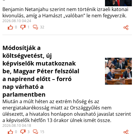
Benjamin Netanjahu szerint nem történik izraeli katonai
kivonulás, amíg a Hamászt „valóban” le nem fegyverzik.
2026.08.10 04:24
0
1
32
Módosítják a
költségvetést, új
képviselők mutatkoznak
be, Magyar Péter felszólal
a napirend előtt – forró
nap várható a
parlamentben
Miután a múlt héten az extrém hőség és az
energiatakarékosság miatt az Országgyűlés nem
ülésezett, a hivatalos honlapon olvasható javaslat szerint
a képviselők hétfőn 13 órakor ülnek ismét össze.
2026.08.10 04:18
0
3
15