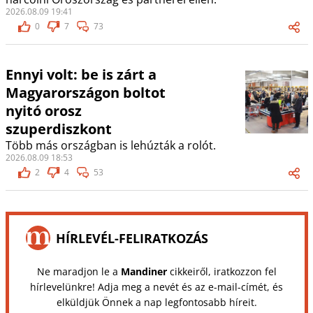
2026.08.09 19:41
0
7
73
Ennyi volt: be is zárt a
Magyarországon boltot
nyitó orosz
szuperdiszkont
Több más országban is lehúzták a rolót.
2026.08.09 18:53
2
4
53
HÍRLEVÉL-FELIRATKOZÁS
Ne maradjon le a
Mandiner
cikkeiről, iratkozzon fel
hírlevelünkre! Adja meg a nevét és az e-mail-címét, és
elküldjük Önnek a nap legfontosabb híreit.