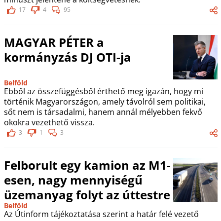
17
4
95
MAGYAR PÉTER a
kormányzás DJ OTI-ja
Belföld
Ebből az összefüggésből érthető meg igazán, hogy mi
történik Magyarországon, amely távolról sem politikai,
sőt nem is társadalmi, hanem annál mélyebben fekvő
okokra vezethető vissza.
3
1
3
Felborult egy kamion az M1-
esen, nagy mennyiségű
üzemanyag folyt az úttestre
Belföld
Az Útinform tájékoztatása szerint a határ felé vezető