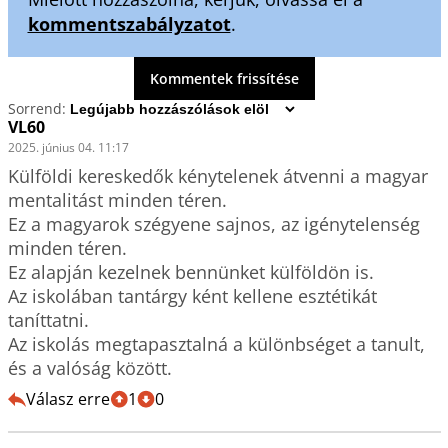
kommentszabályzatot
.
Kommentek frissítése
Sorrend:
VL60
2025. június 04. 11:17
Külföldi kereskedők kénytelenek átvenni a magyar 
mentalitást minden téren.

Ez a magyarok szégyene sajnos, az igénytelenség 
minden téren.

Ez alapján kezelnek bennünket külföldön is. 

Az iskolában tantárgy ként kellene esztétikát 
taníttatni. 

Az iskolás megtapasztalná a különbséget a tanult, 
és a valóság között.
Válasz erre
1
0