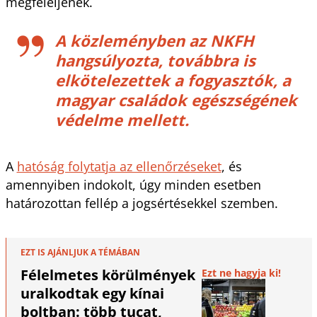
megfeleljenek.
A közleményben az NKFH
hangsúlyozta, továbbra is
elkötelezettek a fogyasztók, a
magyar családok egészségének
védelme mellett.
A
hatóság folytatja az ellenőrzéseket
, és
amennyiben indokolt, úgy minden esetben
határozottan fellép a jogsértésekkel szemben.
EZT IS AJÁNLJUK A TÉMÁBAN
Félelmetes körülmények
Ezt ne hagyja ki!
uralkodtak egy kínai
boltban: több tucat,