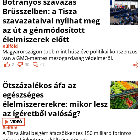
Botrányos szavazás
Brüsszelben: a Tisza
szavazataival nyílhat meg
az út a génmódosított
élelmiszerek előtt
Külföld
Magyarországon több mint húsz éve politikai konszenzus
van a GMO-mentes mezőgazdaság védelméről.
2
30
67
Ötszázalékos áfa az
egészséges
élelmiszererekre: mikor lesz
az ígéretből valóság?
VIDEÓ
Belföld
A Tisza által beígért áfacsökkentés 150 milliárd forintos
mínuszt jelentene a költségvetésnek.