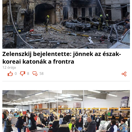
Zelenszkij bejelentette: jönnek az észak-
koreai katonák a frontra
12 órája
0
8
58