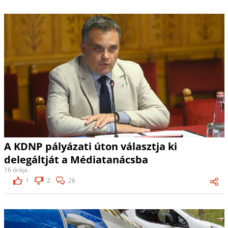
A KDNP pályázati úton választja ki
delegáltját a Médiatanácsba
16 órája
1
2
26