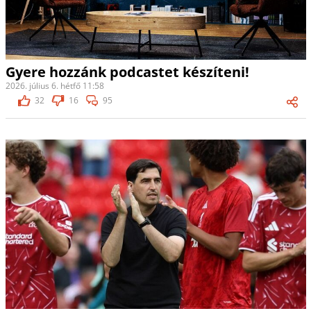
Gyere hozzánk podcastet készíteni!
2026. július 6. hétfő 11:58
32
16
95