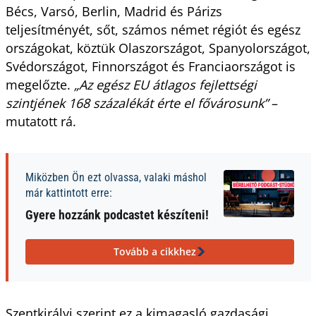
Bécs, Varsó, Berlin, Madrid és Párizs
teljesítményét, sőt, számos német régiót és egész
országokat, köztük Olaszországot, Spanyolországot,
Svédországot, Finnországot és Franciaországot is
megelőzte.
„Az egész EU átlagos fejlettségi
szintjének 168 százalékát érte el fővárosunk”
–
mutatott rá.
Miközben Ön ezt olvassa, valaki máshol
már kattintott erre:
Gyere hozzánk podcastet készíteni!
Tovább a cikkhez
Szentkirályi szerint ez a kimagasló gazdasági