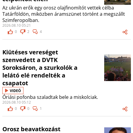
Az ukrán erők egy orosz olajfinomítót vettek célba
Tatárföldön, miközben áramszünet történt a megszállt
Szimferopolban.
2026.08.10 05:21
0
2
4
Kiütéses vereséget
szenvedett a DVTK
Soroksáron, a szurkolók a
lelátó elé rendelték a
csapatot
VIDEÓ
Óriási pofonba szaladtak bele a miskolciak.
2026.08.10 05:12
0
0
1
Orosz beavatkozást