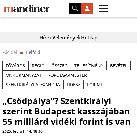
Hírek
Vélemények
Hetilap
Főoldal
Belföld
⬤
FŐVÁROS
RÉGIÓ
ÖSSZEG
TELJESÍTMÉNY
BEVÉTEL
ÖNKORMÁNYZAT
FŐPOLGÁRMESTER
SZENTKIRÁLYI ALEXANDRA
FIDESZ
FORINT
„Csődpálya”? Szentkirályi
szerint Budapest kasszájában
55 milliárd vidéki forint is van
2025. február 14. 18:30