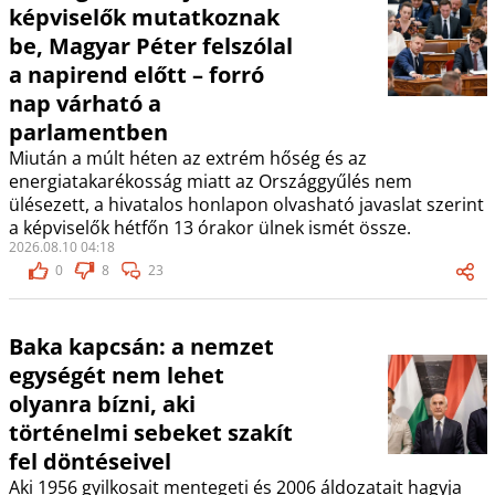
képviselők mutatkoznak
be, Magyar Péter felszólal
a napirend előtt – forró
nap várható a
parlamentben
Miután a múlt héten az extrém hőség és az
energiatakarékosság miatt az Országgyűlés nem
ülésezett, a hivatalos honlapon olvasható javaslat szerint
a képviselők hétfőn 13 órakor ülnek ismét össze.
2026.08.10 04:18
0
8
23
Baka kapcsán: a nemzet
egységét nem lehet
olyanra bízni, aki
történelmi sebeket szakít
fel döntéseivel
Aki 1956 gyilkosait mentegeti és 2006 áldozatait hagyja