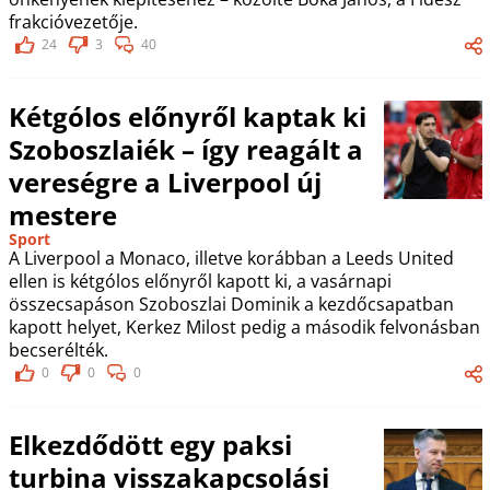
frakcióvezetője.
24
3
40
Kétgólos előnyről kaptak ki
Szoboszlaiék – így reagált a
vereségre a Liverpool új
mestere
Sport
A Liverpool a Monaco, illetve korábban a Leeds United
ellen is kétgólos előnyről kapott ki, a vasárnapi
összecsapáson Szoboszlai Dominik a kezdőcsapatban
kapott helyet, Kerkez Milost pedig a második felvonásban
becserélték.
0
0
0
Elkezdődött egy paksi
turbina visszakapcsolási