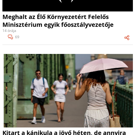
Meghalt az Élő Környezetért Felelős
Minisztérium egyik főosztályvezetője
14 órája
69
Kitart a kánikula a jövő héten, de annyira