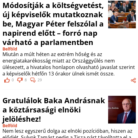
Módosítják a költségvetést,
új képviselők mutatkoznak
be, Magyar Péter felszólal a
napirend előtt – forró nap
várható a parlamentben
Belföld
Miután a múlt héten az extrém hőség és az
energiatakarékosság miatt az Országgyűlés nem
ülésezett, a hivatalos honlapon olvasható javaslat szerint
a képviselők hétfőn 13 órakor ülnek ismét össze.
0
8
29
Gratulálok Baka Andrásnak
a köztársasági elnöki
jelöléshez!
Belföld
Nem lesz egyszerű dolga az elnöki pozícióban, hiszen az
elődjét, Sulyok Tamást pedig a Tisza párt távolította el a