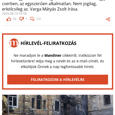
cserben, az egyszerűen alkalmatlan. Nem jogilag,
erkölcsileg az. Varga Mátyás Zsolt írása.
2026.08.10 03:58
26
1
131
HÍRLEVÉL-FELIRATKOZÁS
Ne maradjon le a
Mandiner
cikkeiről, iratkozzon fel
hírlevelünkre! Adja meg a nevét és az e-mail-címét, és
elküldjük Önnek a nap legfontosabb híreit.
FELIRATKOZOM A HÍRLEVÉLRE