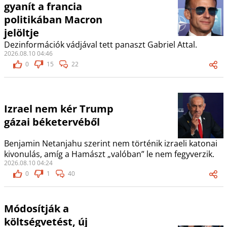
gyanít a francia
politikában Macron
jelöltje
Dezinformációk vádjával tett panaszt Gabriel Attal.
2026.08.10 04:46
0
15
22
Izrael nem kér Trump
gázai béketervéből
Benjamin Netanjahu szerint nem történik izraeli katonai
kivonulás, amíg a Hamászt „valóban” le nem fegyverzik.
2026.08.10 04:24
0
1
40
Módosítják a
költségvetést, új