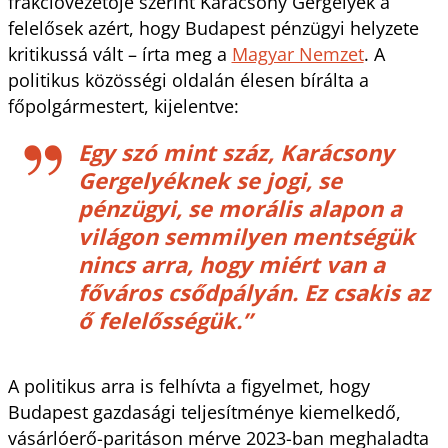
frakcióvezetője szerint Karácsony Gergelyék a
felelősek azért, hogy Budapest pénzügyi helyzete
kritikussá vált – írta meg a
Magyar Nemzet
. A
politikus közösségi oldalán élesen bírálta a
főpolgármestert, kijelentve:
Egy szó mint száz, Karácsony
Gergelyéknek se jogi, se
pénzügyi, se morális alapon a
világon semmilyen mentségük
nincs arra, hogy miért van a
főváros csődpályán. Ez csakis az
ő felelősségük.”
A politikus arra is felhívta a figyelmet, hogy
Budapest gazdasági teljesítménye kiemelkedő,
vásárlóerő-paritáson mérve 2023-ban meghaladta