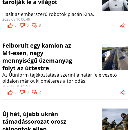
tarolják le a világot
Hasít az emberszerű robotok piacán Kína.
2026.08.10 06:49
0
0
3
Felborult egy kamion az
M1-esen, nagy
mennyiségű üzemanyag
folyt az úttestre
Az Útinform tájékoztatása szerint a határ felé vezető
oldalon már öt kilométeres a torlódás.
2026.08.10 05:53
0
0
2
Új hét, újabb ukrán
támadássorozat orosz
célpontok ellen