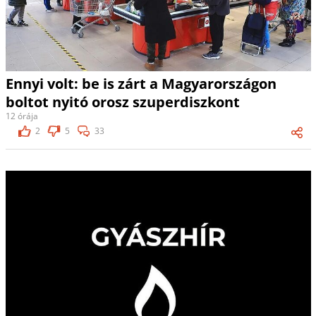
Ennyi volt: be is zárt a Magyarországon
boltot nyitó orosz szuperdiszkont
12 órája
2
5
33