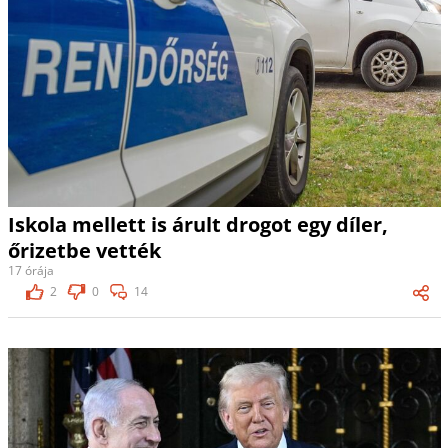
Iskola mellett is árult drogot egy díler,
őrizetbe vették
17 órája
2
0
14