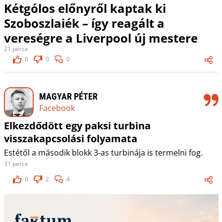
Kétgólos előnyről kaptak ki
Szoboszlaiék – így reagált a
vereségre a Liverpool új mestere
21 perce
0
0
0
MAGYAR PÉTER
Facebook
Elkezdődött egy paksi turbina
visszakapcsolási folyamata
Estétől a második blokk 3-as turbinája is termelni fog.
31 perce
0
2
4