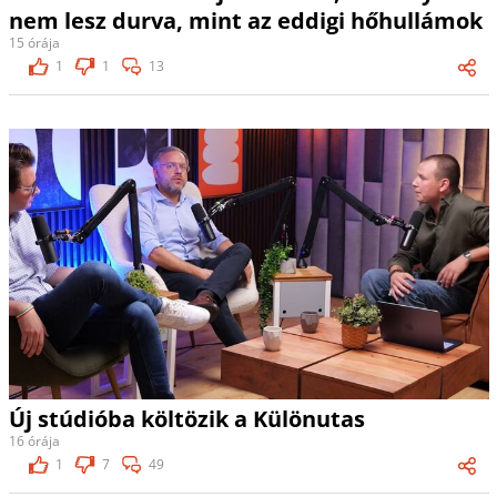
nem lesz durva, mint az eddigi hőhullámok
15 órája
1
1
13
Új stúdióba költözik a Különutas
16 órája
1
7
49