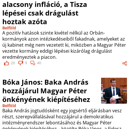
alacsony infláció, a Tisza
lépései csak drágulást
hoztak azóta
Belföld
A pozitív hatások szinte kivétel nélkül az Orbán-
kormányok azon intézkedéseiből fakadnak, amelyeket az
új kabinet még nem vezetett ki, miközben a Magyar Péter
vezette kormány eddigi lépései kizárólag drágulást
eredményeztek a piacon.
20
9
40
Bóka János: Baka András
hozzájárul Magyar Péter
önkényének kiépítéséhez
Belföld
Baka András jogtudósként egy jogsértő eljárásban vesz
részt, szerepvállalásával hozzájárul a demokratikus
intézményrendszer lebontásához és Magyar Péter
önkényének kiépítéséhez – közölte Bóka János, a Fidesz