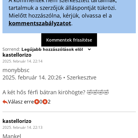
tartalmuk a szerzőjük álláspontját tükrözi.
Mielőtt hozzászólna, kérjük, olvassa el a
kommentszabályzatot
.
Kommentek frissítése
Sorrend:
kastellorizo
2025. február 14. 22:14
monybbsc

2025. február 14. 20:26 • Szerkesztve

A két hős férfi bátran kiröhögte? 🤣🤣🤣🤣
Válasz erre
0
2
kastellorizo
2025. február 14. 22:13
Mankel
