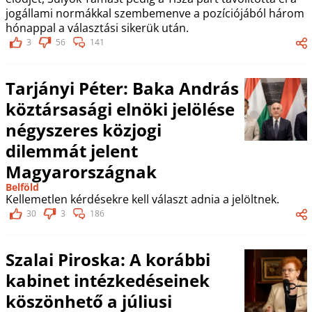
jogállami normákkal szembemenve a pozíciójából három
hónappal a választási sikerük után.
3
56
141
Tarjányi Péter: Baka András
köztársasági elnöki jelölése
négyszeres közjogi
dilemmát jelent
Magyarországnak
Belföld
Kellemetlen kérdésekre kell választ adnia a jelöltnek.
30
3
186
Szalai Piroska: A korábbi
kabinet intézkedéseinek
köszönhető a júliusi