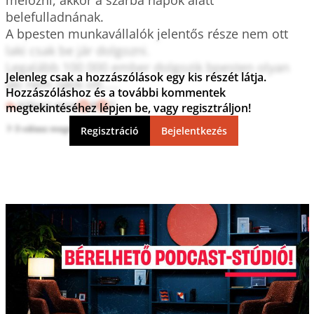
belefulladnának.

A bpesten munkavállalók jelentős része nem ott 
laki csak be jár dolgozni. 

Legalább 100 000 ember dolgozik bpesten olyan 
Jelenleg csak a hozzászólások egy kis részét látja.
aki nem lakik ott.....
Hozzászóláshoz és a további kommentek
Válasz erre
4
2
megtekintéséhez lépjen be, vagy regisztráljon!
3 válasz megtekintése
Regisztráció
Bejelentkezés