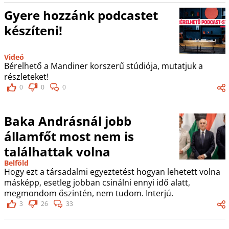
Gyere hozzánk podcastet
készíteni!
Videó
Bérelhető a Mandiner korszerű stúdiója, mutatjuk a
részleteket!
0
0
0
Baka Andrásnál jobb
államfőt most nem is
találhattak volna
Belföld
Hogy ezt a társadalmi egyeztetést hogyan lehetett volna
másképp, esetleg jobban csinálni ennyi idő alatt,
megmondom őszintén, nem tudom. Interjú.
3
26
33