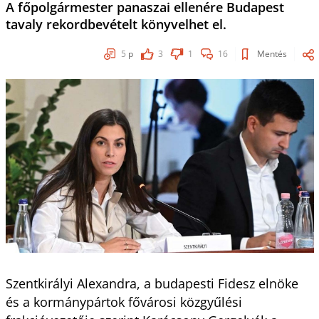
A főpolgármester panaszai ellenére Budapest
tavaly rekordbevételt könyvelhet el.
5
p
3
1
16
Mentés
Szentkirályi Alexandra, a budapesti Fidesz elnöke
és a kormánypártok fővárosi közgyűlési