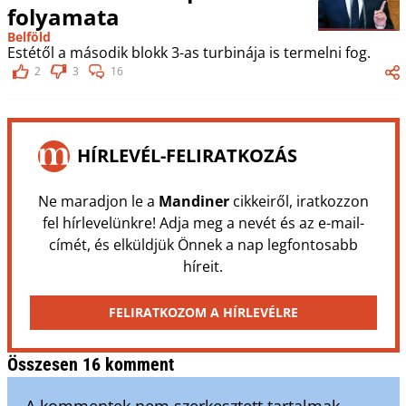
folyamata
Belföld
Estétől a második blokk 3-as turbinája is termelni fog.
2
3
16
HÍRLEVÉL-FELIRATKOZÁS
Ne maradjon le a
Mandiner
cikkeiről, iratkozzon
fel hírlevelünkre! Adja meg a nevét és az e-mail-
címét, és elküldjük Önnek a nap legfontosabb
híreit.
FELIRATKOZOM A HÍRLEVÉLRE
Összesen 16 komment
A kommentek nem szerkesztett tartalmak,