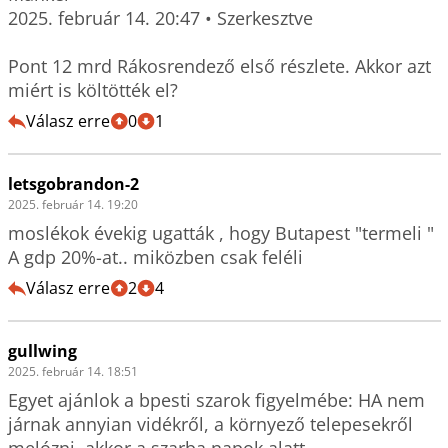
2025. február 14. 20:47 • Szerkesztve

Pont 12 mrd Rákosrendező első részlete. Akkor azt 
miért is költötték el?
Válasz erre
0
1
letsgobrandon-2
2025. február 14. 19:20
moslékok évekig ugatták , hogy Butapest "termeli " 
A gdp 20%-at.. miközben csak feléli
Válasz erre
2
4
gullwing
2025. február 14. 18:51
Egyet ajánlok a bpesti szarok figyelmébe: HA nem 
járnak annyian vidékről, a környező telepesekről 
melózni, akkor a szarba napok alatt 