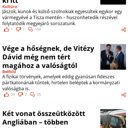
ki itt
Kultúra
Jászok, kunok és külső-szolnokiak egyesültek egykor egy
vármegyévé a Tisza mentén – huszonhetedik részével
folytatódik megyejáró sorozatunk.
1
1
100
Vége a hőségnek, de Vitézy
Dávid még nem tért
magához a valóságtól
Belföld
A fizikai törvények, amelyek eddig gyanúsan fideszes
pártkatonának tűntek, hirtelen beléptek a kormányzati
valóságba is.
29
2
35
Két vonat összeütközött
Angliában – többen