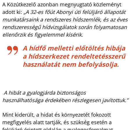
A Közútkezelő azonban megnyugtató közleményt
adott ki:
„A 32-es főút Abonyi úti felüljáró állapotát
munkatársaink a rendszeres hídszemlék, és az éves
rendszerességű hídvizsgálatok során folyamatosan
ellenőrzik és figyelemmel kísérik.
A hídfő melletti előtöltés hibája
a hídszerkezet rendeltetésszerű
használatát nem befolyásolja.
A hibát a gyalogjárda biztonságos
használhatósága érdekében részlegesen javítottuk.”
Mint kiderült, a hidat és környezetét fokozott
megfigyelés alatt tartják, és szükség esetén a
felüljáró érintett oldalán a gyalogosforgalmat