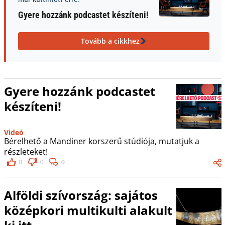
Gyere hozzánk podcastet készíteni!
Tovább a cikkhez
Gyere hozzánk podcastet
készíteni!
Videó
Bérelhető a Mandiner korszerű stúdiója, mutatjuk a
részleteket!
0
0
0
Alföldi szívország: sajátos
középkori multikulti alakult