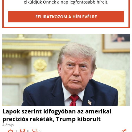
elküldjük Önnek a nap legfontosabb híreit.
FELIRATKOZOM A HÍRLEVÉLRE
Lapok szerint kifogyóban az amerikai
precíziós rakéták, Trump kiborult
4 órája
0
0
9