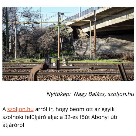
Nyitókép: Nagy Balázs, szoljon.hu
A
szoljon.hu
arról ír, hogy beomlott az egyik
szolnoki felüljáró alja: a 32-es főút Abonyi úti
átjáróról