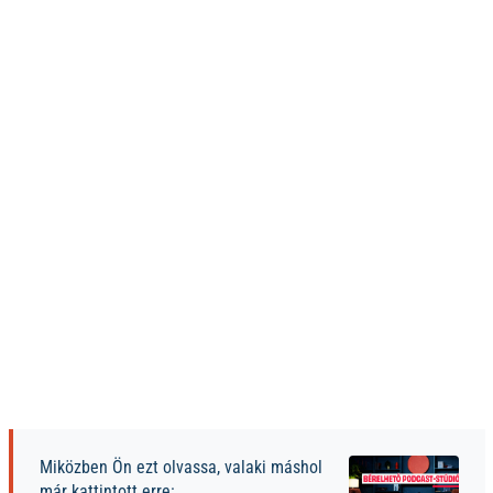
Miközben Ön ezt olvassa, valaki máshol
már kattintott erre: