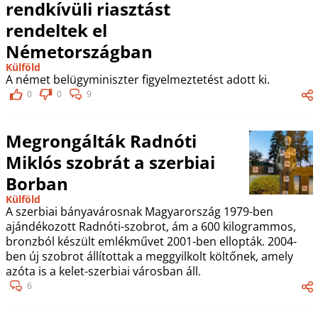
rendkívüli riasztást
rendeltek el
Németországban
Külföld
A német belügyminiszter figyelmeztetést adott ki.
0
0
9
Megrongálták Radnóti
Miklós szobrát a szerbiai
Borban
Külföld
A szerbiai bányavárosnak Magyarország 1979-ben
ajándékozott Radnóti-szobrot, ám a 600 kilogrammos,
bronzból készült emlékművet 2001-ben ellopták. 2004-
ben új szobrot állítottak a meggyilkolt költőnek, amely
azóta is a kelet-szerbiai városban áll.
6