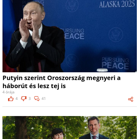
Putyin szerint Oroszország megnyeri a
háborút és lesz tej is
4 órája
4
3
41