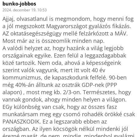
bunko-jobbos
2024. december 19. 10:53
Ajjaj, olvasatlanul is megmondom, hogy menni fog 
a jól megszokott Magyarországot gyalázós fikázás. 
AZ oktatásegészségügy mellé felzárkózott a MÁV. 
Most már az is összeomlik minden nap. 

A valódi helyzet az, hogy hazánk a világ legjobb 
országainak egyike. Ezen felül a leggazdagabbak 
közé tartozik. Nem oda, ahová a képességeink 
szerint valók vagyunk, mert itt volt 40 év 
kommunizmus, de kapaszkodunk felfelé. 90-ben 
még 40%-án álltunk az osztrák GDP-nek (PPP 
alapon) , most meg kb. 2/3-on. Természetes, hogy 
vannak gondok, ahogy minden helyen a világon. 
EGy különbség van csak, hogy az összes fasz 
munkatársam meg egy csomó rohadék örökké csak 
PANASZKODIK. Ez a legszarabb ebben az 
országban. Az ilyen köcsögök nélkül mindenki jól 
érezné magát, de nem, mindig, mindenhol gyalázni 