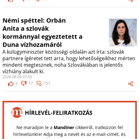
Némi spéttel: Orbán
Anita a szlovák
kormánnyal egyeztetett a
Duna vízhozamáról
A külügyminiszter közösségi oldalán azt írta: szlovák
partnere ígéretet tett arra, hogy lehetőségeikhez mérten
mindent megtesznek, noha Szlovákiában is jelentős
vízhiány alakult ki.
2026.08.06 07:05
2
17
157
HÍRLEVÉL-FELIRATKOZÁS
Ne maradjon le a
Mandiner
cikkeiről, iratkozzon fel
hírlevelünkre! Adja meg a nevét és az e-mail-címét, és