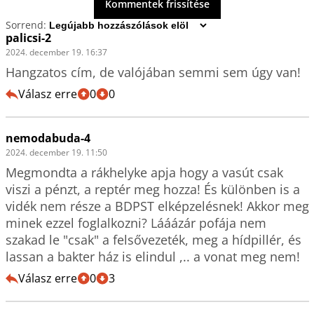
Kommentek frissítése
Sorrend:
palicsi-2
2024. december 19. 16:37
Hangzatos cím, de valójában semmi sem úgy van! 
Válasz erre
0
0
nemodabuda-4
2024. december 19. 11:50
Megmondta a rákhelyke apja hogy a vasút csak 
viszi a pénzt, a reptér meg hozza! És különben is a 
vidék nem része a BDPST elképzelésnek! Akkor meg 
minek ezzel foglalkozni? Lááázár pofája nem 
szakad le "csak" a felsővezeték, meg a hídpillér, és 
lassan a bakter ház is elindul ,.. a vonat meg nem!  
Válasz erre
0
3