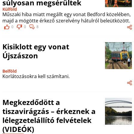
súlyosan megsérültek
Külföld
Műszaki hiba miatt megállt egy vonat Bedford közelében,
majd a mögötte érkező szerelvény hátulról beleütközött.
0
0
8
Kisiklott egy vonat
Újszászon
Belföld
Korlátozásokra kell számítani.
Megkezdődött a
tiszavirágzás – érkeznek a
lélegzetelállító felvételek
(VIDEÓK)