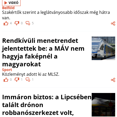
VIDEÓ
Belföld
Szakértők szerint a leglátványosabb időszak még hátra
van.
4
0
5
Rendkívüli menetrendet
jelentettek be: a MÁV nem
hagyja faképnél a
magyarokat
Sport
Közleményt adott ki az MLSZ.
0
1
1
Immáron biztos: a Lipcsében
talált drónon
robbanószerkezet volt,