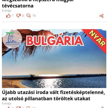
tévécsatorna
6 órája
1
6
16
Újabb utazási iroda vált fizetésképtelenné,
az utolsó pillanatban töröltek utakat
6 órája