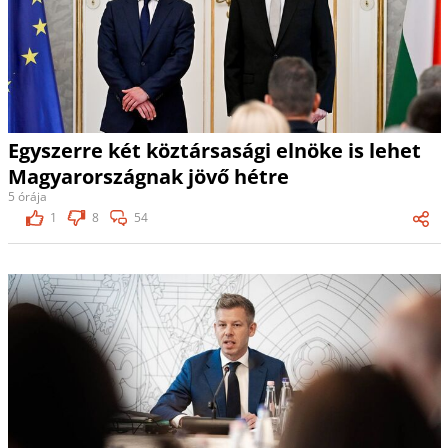
Egyszerre két köztársasági elnöke is lehet
Magyarországnak jövő hétre
5 órája
1
8
54