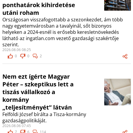
ponthatárok kihirdetése
utáni roham
Országosan visszafogottabb a szezonkezdet, ám több
nagy egyetemvárosban a tavalyinál, sőt bizonyos
helyeken a 2024-esnél is erősebb keresletnövekedés
látható az ingatlan.com vezető gazdasági szakértője
szerint.
2026.08.06 08:25
0
0
2
Nem ezt ígérte Magyar
Péter – szkeptikus lett a
tiszás vállalkozó a
kormány
„teljesítményét” látván
Felföldi József bírálta a Tisza-kormány
gazdaságpolitikáját.
2026.08.06 07:45
7
6
114