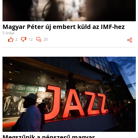
Magyar Péter új embert küld az IMF-hez
5 órája
2
12
20
Megszűnik a népszerű magyar