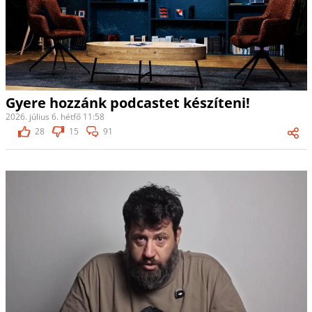
Gyere hozzánk podcastet készíteni!
2026. július 6. hétfő 11:58
28
15
91