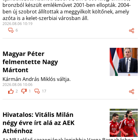
bronzból készült emlékművet 2001-ben ellopták. 2004-
ben új szobrot állítottak a meggyilkolt költőnek, amely
azóta is a kelet-szerbiai városban áll.
2026.08.06 10:19
6
Magyar Péter
felmentette Nagy
Mártont
Kármán András Miklós váltja.
2026.08.06 10:06
2
1
17
Hivatalos: Vitális Milán
négy évre írt alá az AEK
Athénhoz