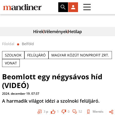
Hírek
Vélemények
Hetilap
Főoldal
Belföld
⬤
SZOLNOK
FELÜLJÁRÓ
MAGYAR KÖZÚT NONPROFIT ZRT.
VONAT
Beomlott egy négysávos híd
(VIDEÓ)
2024. december 19. 07:37
A harmadik világot idézi a szolnoki felüljáró.
3
p
1
0
52
Mentés