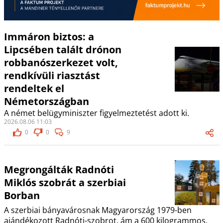
Immáron biztos: a
Lipcsében talált drónon
robbanószerkezet volt,
rendkívüli riasztást
rendeltek el
Németországban
A német belügyminiszter figyelmeztetést adott ki.
2026.08.06 11:03
0
0
9
Megrongálták Radnóti
Miklós szobrát a szerbiai
Borban
A szerbiai bányavárosnak Magyarország 1979-ben
ajándékozott Radnóti-szobrot, ám a 600 kilogrammos,