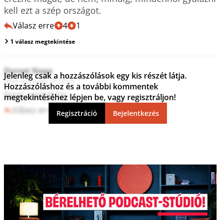
kell ezt a szép országot.
Válasz erre
4
1
1 válasz megtekintése
Dorset Naga
Jelenleg csak a hozzászólások egy kis részét látja.
2024. december 19. 09:57
Hozzászóláshoz és a további kommentek
Nem omlott be.
megtekintéséhez lépjen be, vagy regisztráljon!
Válasz erre
5
2
Regisztráció
Bejelentkezés