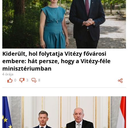
Kiderült, hol folytatja Vitézy fővárosi
embere: hát persze, hogy a Vitézy-féle
minisztériumban
4 órája
0
3
8