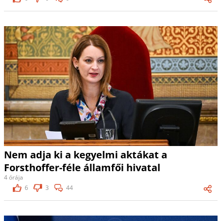
Nem adja ki a kegyelmi aktákat a
Forsthoffer-féle államfői hivatal
4 órája
6
3
44