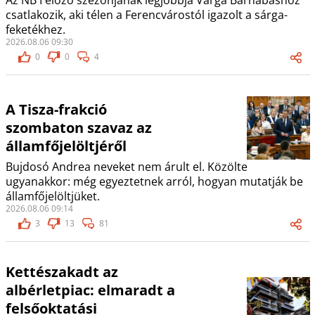
Az NB I előző szezonjának legjobbja Varga Barnabáshoz
csatlakozik, aki télen a Ferencvárostól igazolt a sárga-
feketékhez.
2026.08.06 09:30
0
0
4
A Tisza-frakció
szombaton szavaz az
államfőjelöltjéről
Bujdosó Andrea neveket nem árult el. Közölte
ugyanakkor: még egyeztetnek arról, hogyan mutatják be
államfőjelöltjüket.
2026.08.06 09:14
3
13
81
Kettészakadt az
albérletpiac: elmaradt a
felsőoktatási