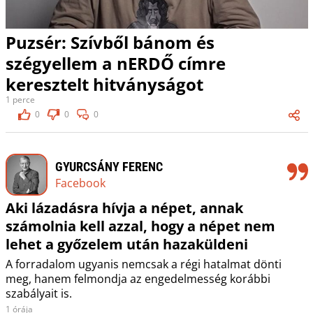
Puzsér: Szívből bánom és
szégyellem a nERDŐ címre
keresztelt hitványságot
1 perce
0
0
0
GYURCSÁNY FERENC
Facebook
Aki lázadásra hívja a népet, annak
számolnia kell azzal, hogy a népet nem
lehet a győzelem után hazaküldeni
A forradalom ugyanis nemcsak a régi hatalmat dönti
meg, hanem felmondja az engedelmesség korábbi
szabályait is.
1 órája