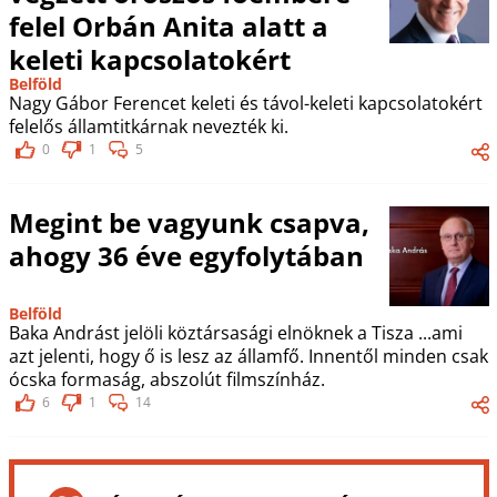
felel Orbán Anita alatt a
keleti kapcsolatokért
Belföld
Nagy Gábor Ferencet keleti és távol-keleti kapcsolatokért
felelős államtitkárnak nevezték ki.
0
1
5
Megint be vagyunk csapva,
ahogy 36 éve egyfolytában
Belföld
Baka Andrást jelöli köztársasági elnöknek a Tisza ...ami
azt jelenti, hogy ő is lesz az államfő. Innentől minden csak
ócska formaság, abszolút filmszínház.
6
1
14