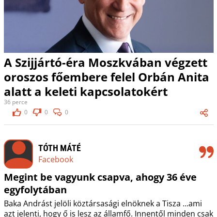
A Szijjártó-éra Moszkvában végzett
oroszos főembere felel Orbán Anita
alatt a keleti kapcsolatokért
36 perce
0
0
0
TÓTH MÁTÉ
Facebook
Megint be vagyunk csapva, ahogy 36 éve
egyfolytában
Baka Andrást jelöli köztársasági elnöknek a Tisza ...ami
azt jelenti, hogy ő is lesz az államfő. Innentől minden csak