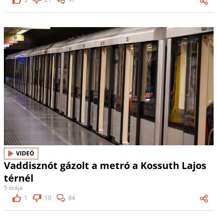
VIDEÓ
Vaddisznót gázolt a metró a Kossuth Lajos
térnél
5 órája
1
10
84