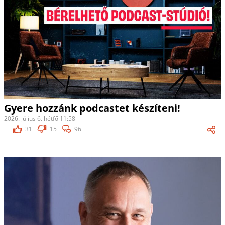
Gyere hozzánk podcastet készíteni!
2026. július 6. hétfő 11:58
31
15
96