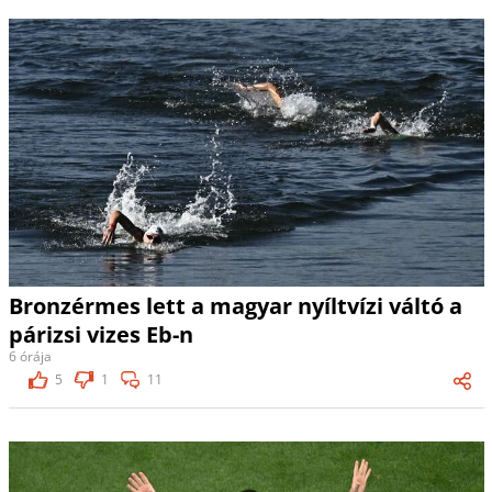
Bronzérmes lett a magyar nyíltvízi váltó a
párizsi vizes Eb-n
6 órája
5
1
11