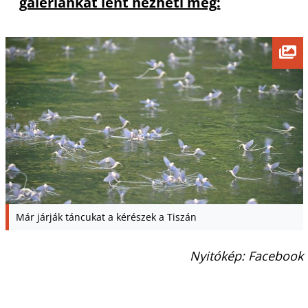
galériánkat lent nézheti meg:
Már járják táncukat a kérészek a Tiszán
Nyitókép: Facebook