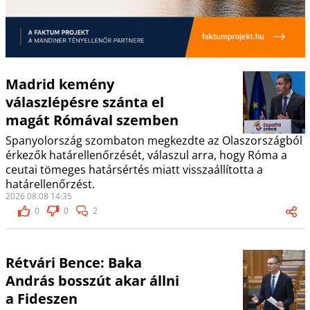
Madrid kemény
válaszlépésre szánta el
magát Rómával szemben
Spanyolország szombaton megkezdte az Olaszországból
érkezők határellenőrzését, válaszul arra, hogy Róma a
ceutai tömeges határsértés miatt visszaállította a
határellenőrzést.
2026.08.08 14:35
0
0
2
Rétvári Bence: Baka
András bosszút akar állni
a Fideszen