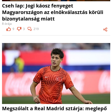
Cseh lap: Jogi káosz fenyeget
Magyarországon az elnökválasztás körüli
bizonytalanság miatt
8 órája
9
3
219
Megszólalt a Real Madrid sztárja: meglepő