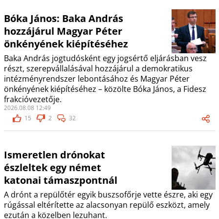
Bóka János: Baka András
hozzájárul Magyar Péter
önkényének kiépítéséhez
Baka András jogtudósként egy jogsértő eljárásban vesz
részt, szerepvállalásával hozzájárul a demokratikus
intézményrendszer lebontásához és Magyar Péter
önkényének kiépítéséhez – közölte Bóka János, a Fidesz
frakcióvezetője.
2026.08.08 12:49
15
2
32
Ismeretlen drónokat
észleltek egy német
katonai támaszpontnál
A drónt a repülőtér egyik buszsofőrje vette észre, aki egy
rúgással eltérítette az alacsonyan repülő eszközt, amely
ezután a közelben lezuhant.