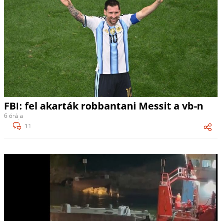
FBI: fel akarták robbantani Messit a vb-n
6 órája
11