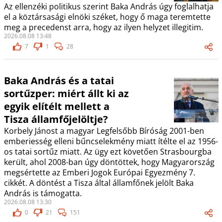
Az ellenzéki politikus szerint Baka András úgy foglalhatja
el a köztársasági elnöki széket, hogy ő maga teremtette
meg a precedenst arra, hogy az ilyen helyzet illegitim.
2026.08.08 13:48
7
1
28
Baka András és a tatai
sortűzper: miért állt ki az
egyik elítélt mellett a
Tisza államfőjelöltje?
Korbely Jánost a magyar Legfelsőbb Bíróság 2001-ben
emberiesség elleni bűncselekmény miatt ítélte el az 1956-
os tatai sortűz miatt. Az ügy ezt követően Strasbourgba
került, ahol 2008-ban úgy döntöttek, hogy Magyarország
megsértette az Emberi Jogok Európai Egyezmény 7.
cikkét. A döntést a Tisza által államfőnek jelölt Baka
András is támogatta.
2026.08.08 13:30
0
21
151