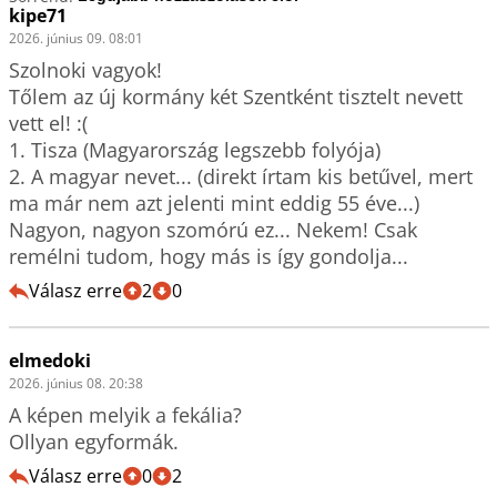
kipe71
2026. június 09. 08:01
Szolnoki vagyok!

Tőlem az új kormány két Szentként tisztelt nevett 
vett el! :(

1. Tisza (Magyarország legszebb folyója)

2. A magyar nevet... (direkt írtam kis betűvel, mert 
ma már nem azt jelenti mint eddig 55 éve...)

Nagyon, nagyon szomórú ez... Nekem! Csak 
remélni tudom, hogy más is így gondolja...
Válasz erre
2
0
elmedoki
2026. június 08. 20:38
A képen melyik a fekália?

Ollyan egyformák.
Válasz erre
0
2