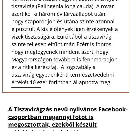
tiszavirág (Palingenia longicauda). A rovar
azért kel ki három év lárvaállapot után,
hogy szaporodjon és utána szinte azonnal
elpusztul. A kis élőlények igen érzékenyek a
vizek tisztaságára, Európából a tiszavirág
szinte teljesen eltűnt már. Ezért is fontos,
hogy megtegyenek mindent azért, hogy
Magyarországon továbbra is fennmaradjon
ez a ritka kérészfaj. A jogszabály a
tiszavirág egyedenkénti természetvédelmi
értékét 10 ezer forintban állapította meg.
A Tiszavirágzás nevű nyilvános Facebook-
csoportban megannyi fotót is
megosztottak, ezekből készült