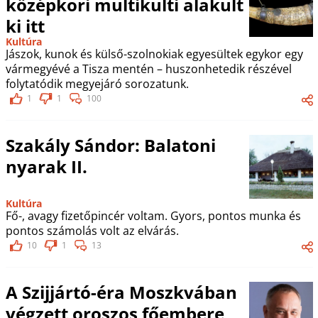
középkori multikulti alakult
ki itt
Kultúra
Jászok, kunok és külső-szolnokiak egyesültek egykor egy
vármegyévé a Tisza mentén – huszonhetedik részével
folytatódik megyejáró sorozatunk.
1
1
100
Szakály Sándor: Balatoni
nyarak II.
Kultúra
Fő-, avagy fizetőpincér voltam. Gyors, pontos munka és
pontos számolás volt az elvárás.
10
1
13
A Szijjártó-éra Moszkvában
végzett oroszos főembere