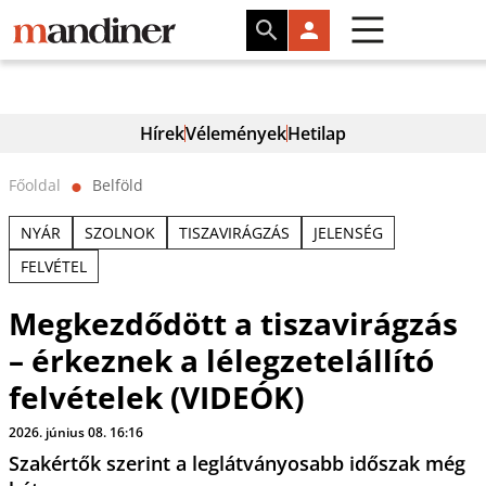
Hírek
Vélemények
Hetilap
Főoldal
Belföld
⬤
NYÁR
SZOLNOK
TISZAVIRÁGZÁS
JELENSÉG
FELVÉTEL
Megkezdődött a tiszavirágzás
– érkeznek a lélegzetelállító
felvételek (VIDEÓK)
2026. június 08. 16:16
Szakértők szerint a leglátványosabb időszak még