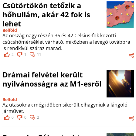
Csütörtökön tetőzik a
hőhullám, akár 42 fok is
lehet
Belföld
Az ország nagy részén 36 és 42 Celsius-fok közötti
csúcshőmérséklet várható, miközben a levegő továbbra
is rendkívül száraz marad.
2
1
11
Drámai felvétel került
nyilvánosságra az M1-esről
Belföld
Az utasoknak még időben sikerült elhagyniuk a lángoló
járművet.
0
0
2