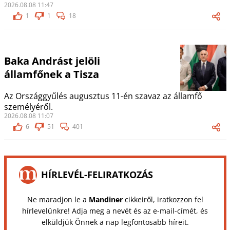
2026.08.08 11:47
1
1
18
Baka Andrást jelöli
államfőnek a Tisza
Az Országgyűlés augusztus 11-én szavaz az államfő
személyéről.
2026.08.08 11:07
6
51
401
HÍRLEVÉL-FELIRATKOZÁS
Ne maradjon le a
Mandiner
cikkeiről, iratkozzon fel
hírlevelünkre! Adja meg a nevét és az e-mail-címét, és
elküldjük Önnek a nap legfontosabb híreit.