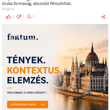
ócska formaság, abszolút filmszínház.
58 perce
2
1
5