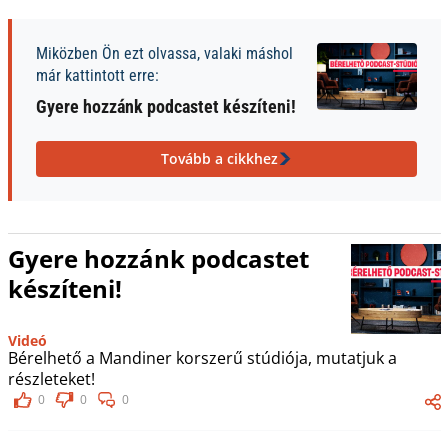
Miközben Ön ezt olvassa, valaki máshol
már kattintott erre:
Gyere hozzánk podcastet készíteni!
Tovább a cikkhez
Gyere hozzánk podcastet
készíteni!
Videó
Bérelhető a Mandiner korszerű stúdiója, mutatjuk a
részleteket!
0
0
0