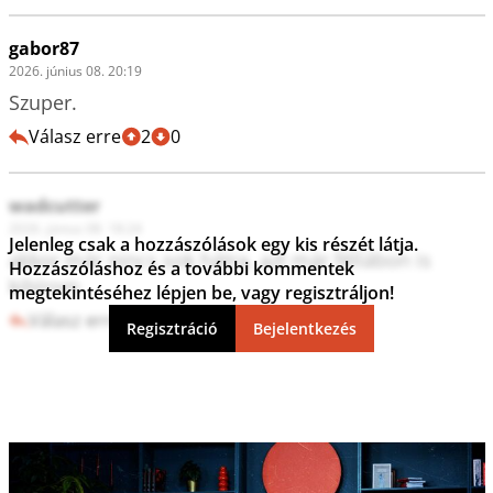
gabor87
2026. június 08. 20:19
Szuper.
Válasz erre
2
0
wadcutter
2026. június 08. 18:24
Jelenleg csak a hozzászólások egy kis részét látja.
akkor már nincs sok hátra, azt már féllábon is 
Hozzászóláshoz és a további kommentek
kibírom
megtekintéséhez lépjen be, vagy regisztráljon!
Válasz erre
3
0
Regisztráció
Bejelentkezés