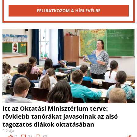
FELIRATKOZOM A HÍRLEVÉLRE
Itt az Oktatási Minisztérium terve:
rövidebb tanórákat javasolnak az alsó
tagozatos diákok oktatásában
4 órája
3
21
97