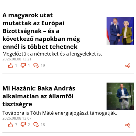
A magyarok utat
mutattak az Európai
Bizottságnak – és a
következő napokban még
ennél is többet tehetnek
Megelőztük a németeket és a lengyeleket is.
2026.08.08 13:21
1
1
19
Mi Hazánk: Baka András
alkalmatlan az államfői
tisztségre
Továbbra is Tóth Máté energiajogászt támogatják.
2026.08.08 13:07
7
2
18