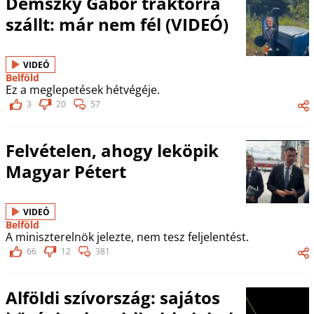
Demszky Gábor traktorra
szállt: már nem fél (VIDEÓ)
VIDEÓ
Belföld
Ez a meglepetések hétvégéje.
3
20
57
Felvételen, ahogy leköpik
Magyar Pétert
VIDEÓ
Belföld
A miniszterelnök jelezte, nem tesz feljelentést.
66
12
381
Alföldi szívország: sajátos