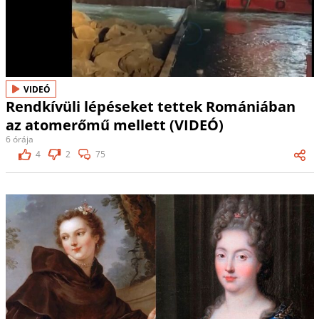
VIDEÓ
Rendkívüli lépéseket tettek Romániában
az atomerőmű mellett (VIDEÓ)
6 órája
4
2
75