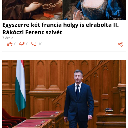
Egyszerre két francia hölgy is elrabolta II.
Rákóczi Ferenc szívét
7 órája
0
0
10