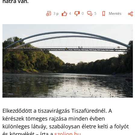
hátra van.
3
p
4
0
5
Mentés
Elkezdődött a tiszavirágzás Tiszafürednél. A
kérészek tömeges rajzása minden évben
különleges látváy, szabáloysan életre kelti a folyót
és környékét – írta a
szoljon.hu
.