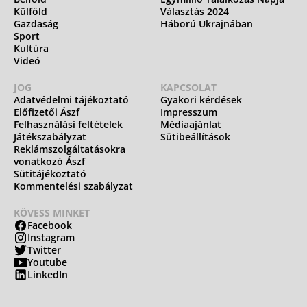
Külföld
Választás 2024
Gazdaság
Háború Ukrajnában
Sport
Kultúra
Videó
JOG
KAPCSOLAT
Adatvédelmi tájékoztató
Gyakori kérdések
Előfizetői Ászf
Impresszum
Felhasználási feltételek
Médiaajánlat
Játékszabályzat
Sütibeállítások
Reklámszolgáltatásokra
vonatkozó Ászf
Sütitájékoztató
Kommentelési szabályzat
KÖVESS MINKET
Facebook
Instagram
Twitter
Youtube
LinkedIn