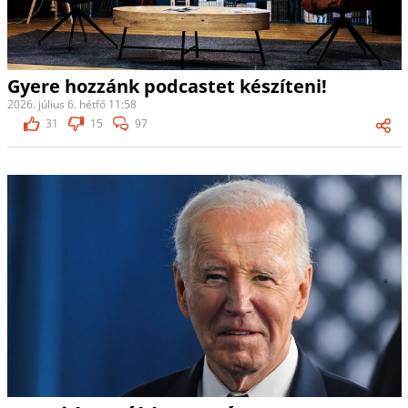
Gyere hozzánk podcastet készíteni!
2026. július 6. hétfő 11:58
31
15
97