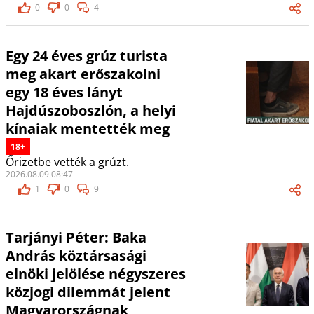
0
0
4
Egy 24 éves grúz turista
meg akart erőszakolni
egy 18 éves lányt
Hajdúszoboszlón, a helyi
kínaiak mentették meg
18+
Őrizetbe vették a grúzt.
2026.08.09 08:47
1
0
9
Tarjányi Péter: Baka
András köztársasági
elnöki jelölése négyszeres
közjogi dilemmát jelent
Magyarországnak