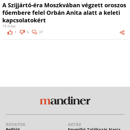
A Szijjártó-éra Moszkvában végzett oroszos
főembere felel Orbán Anita alatt a keleti
kapcsolatokért
18 órája
1
6
37
ROVATOK
AKTÁK
Belföld
Egymillió Találkozás Napja