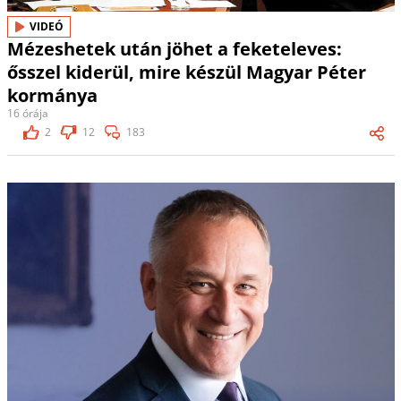
VIDEÓ
Mézeshetek után jöhet a feketeleves:
ősszel kiderül, mire készül Magyar Péter
kormánya
16 órája
2
12
183