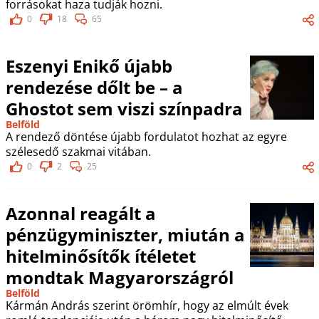
forrásokat haza tudják hozni.
0
18
65
Eszenyi Enikő újabb
rendezése dőlt be – a
Ghostot sem viszi színpadra
Belföld
A rendező döntése újabb fordulatot hozhat az egyre
szélesedő szakmai vitában.
0
2
25
Azonnal reagált a
pénzügyminiszter, miután a
hitelminősítők ítéletet
mondtak Magyarországról
Belföld
Kármán András szerint örömhír, hogy az elmúlt évek