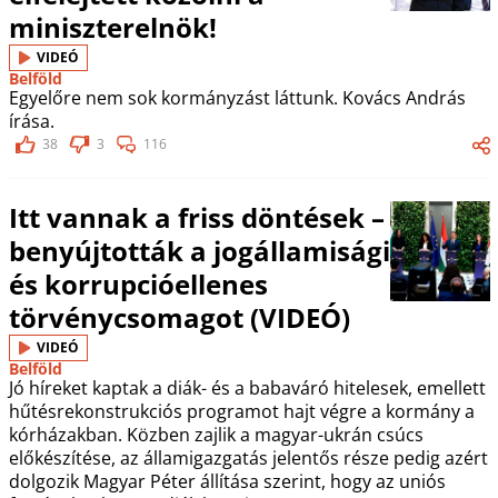
miniszterelnök!
VIDEÓ
Belföld
Egyelőre nem sok kormányzást láttunk. Kovács András
írása.
38
3
116
Itt vannak a friss döntések –
benyújtották a jogállamisági
és korrupcióellenes
törvénycsomagot (VIDEÓ)
VIDEÓ
Belföld
Jó híreket kaptak a diák- és a babaváró hitelesek, emellett
hűtésrekonstrukciós programot hajt végre a kormány a
kórházakban. Közben zajlik a magyar-ukrán csúcs
előkészítése, az államigazgatás jelentős része pedig azért
dolgozik Magyar Péter állítása szerint, hogy az uniós