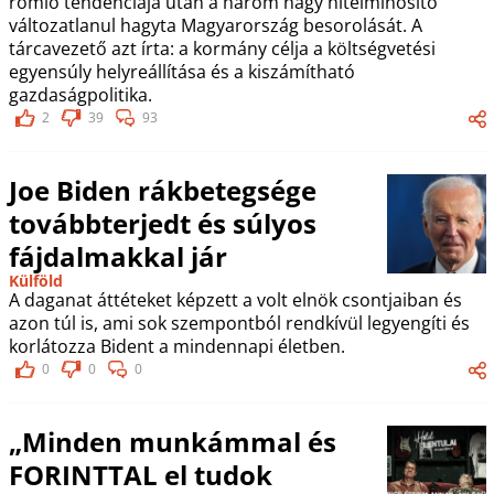
romló tendenciája után a három nagy hitelminősítő
változatlanul hagyta Magyarország besorolását. A
tárcavezető azt írta: a kormány célja a költségvetési
egyensúly helyreállítása és a kiszámítható
gazdaságpolitika.
2
39
93
Joe Biden rákbetegsége
továbbterjedt és súlyos
fájdalmakkal jár
Külföld
A daganat áttéteket képzett a volt elnök csontjaiban és
azon túl is, ami sok szempontból rendkívül legyengíti és
korlátozza Bident a mindennapi életben.
0
0
0
„Minden munkámmal és
FORINTTAL el tudok