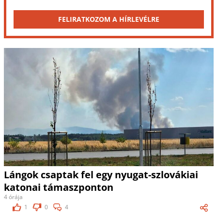
FELIRATKOZOM A HÍRLEVÉLRE
Lángok csaptak fel egy nyugat-szlovákiai
katonai támaszponton
4 órája
1
0
4