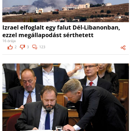
Izrael elfoglalt egy falut Dél-Libanonban,
ezzel megállapodást sérthetett
16 órája
2
3
123