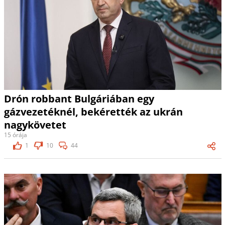
Drón robbant Bulgáriában egy
gázvezetéknél, bekérették az ukrán
nagykövetet
15 órája
1
10
44