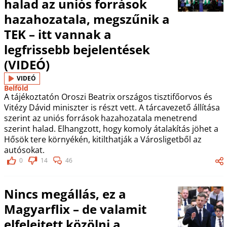
halad az uniós források
hazahozatala, megszűnik a
TEK – itt vannak a
legfrissebb bejelentések
(VIDEÓ)
VIDEÓ
Belföld
A tájékoztatón Oroszi Beatrix országos tisztifőorvos és
Vitézy Dávid miniszter is részt vett. A tárcavezető állítása
szerint az uniós források hazahozatala menetrend
szerint halad. Elhangzott, hogy komoly átalakítás jöhet a
Hősök tere környékén, kitilthatják a Városligetből az
autósokat.
0
14
46
Nincs megállás, ez a
Magyarflix – de valamit
elfelejtett közölni a