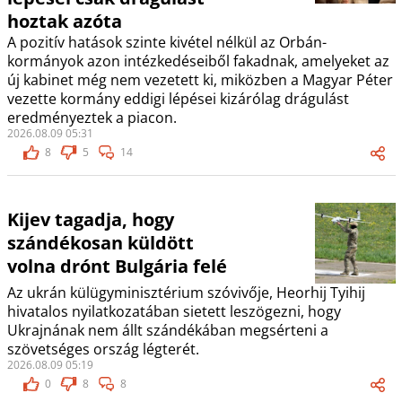
hoztak azóta
A pozitív hatások szinte kivétel nélkül az Orbán-
kormányok azon intézkedéseiből fakadnak, amelyeket az
új kabinet még nem vezetett ki, miközben a Magyar Péter
vezette kormány eddigi lépései kizárólag drágulást
eredményeztek a piacon.
2026.08.09 05:31
8
5
14
Kijev tagadja, hogy
szándékosan küldött
volna drónt Bulgária felé
Az ukrán külügyminisztérium szóvivője, Heorhij Tyihij
hivatalos nyilatkozatában sietett leszögezni, hogy
Ukrajnának nem állt szándékában megsérteni a
szövetséges ország légterét.
2026.08.09 05:19
0
8
8