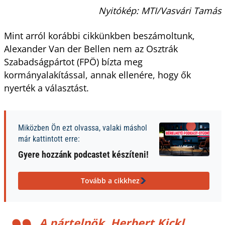
Nyitókép: MTI/Vasvári Tamás
Mint arról korábbi cikkünkben beszámoltunk,
Alexander Van der Bellen nem az Osztrák
Szabadságpártot (FPÖ) bízta meg
kormányalakítással, annak ellenére, hogy ők
nyerték a választást.
Miközben Ön ezt olvassa, valaki máshol
már kattintott erre:
Gyere hozzánk podcastet készíteni!
Tovább a cikkhez
A pártelnök, Herbert Kickl