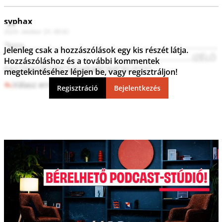
syphax
2024. október 23. 08:42
"biro..............................................................................
Jelenleg csak a hozzászólások egy kis részét látja.
............................................................................IZÉLÓ
Hozzászóláshoz és a további kommentek
FAS7ANYÁDPICSÁJABAROM!"KUSS!!!
megtekintéséhez lépjen be, vagy regisztráljon!
Válasz erre
1
0
Regisztráció
Bejelentkezés