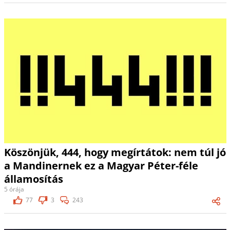
Köszönjük, 444, hogy megírtátok: nem túl jó
a Mandinernek ez a Magyar Péter-féle
államosítás
5 órája
77
3
243