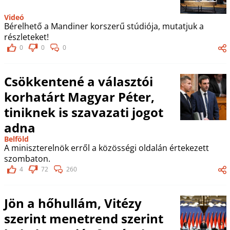
Videó
Bérelhető a Mandiner korszerű stúdiója, mutatjuk a
részleteket!
0
0
0
Csökkentené a választói
korhatárt Magyar Péter,
tiniknek is szavazati jogot
adna
Belföld
A miniszterelnök erről a közösségi oldalán értekezett
szombaton.
4
72
260
Jön a hőhullám, Vitézy
szerint menetrend szerint