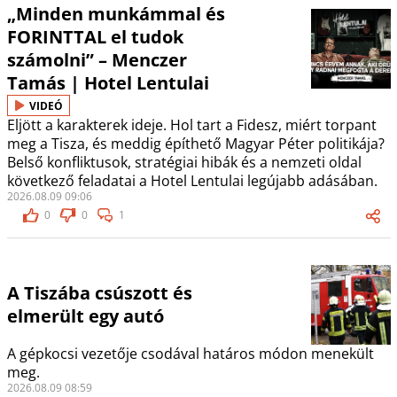
„Minden munkámmal és
FORINTTAL el tudok
számolni” – Menczer
Tamás | Hotel Lentulai
VIDEÓ
Eljött a karakterek ideje. Hol tart a Fidesz, miért torpant
meg a Tisza, és meddig építhető Magyar Péter politikája?
Belső konfliktusok, stratégiai hibák és a nemzeti oldal
következő feladatai a Hotel Lentulai legújabb adásában.
2026.08.09 09:06
0
0
1
A Tiszába csúszott és
elmerült egy autó
A gépkocsi vezetője csodával határos módon menekült
meg.
2026.08.09 08:59