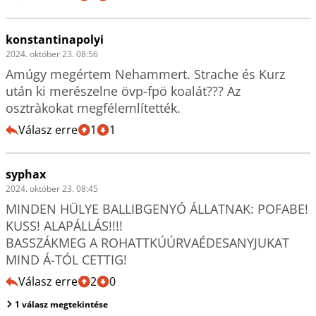
konstantinapolyi
2024. október 23. 08:56
Amúgy megértem Nehammert. Strache és Kurz 
után ki merészelne övp-fpö koalát??? Az 
osztràkokat megfélemlítették. 
Válasz erre
1
1
syphax
2024. október 23. 08:45
MINDEN HÜLYE BALLIBGENYÓ ÁLLATNAK: POFABE! 
KUSS! ALAPÁLLÁS!!!!

BASSZÁKMEG A ROHATTKÚÚRVAÉDESANYJUKAT 
MIND Á-TÓL CETTIG!
Válasz erre
2
0
1 válasz megtekintése