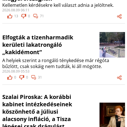
Kellemetlen kérdésekre kell választ adnia a jelöltnek.
2026.08.09 06:11
13
0
71
Elfogták a tizenharmadik
kerületi lakatrongáló
„kakidémont”
A helyiek szerint a rongáló ténykedése már régóta
bűzlött, csak sokáig nem tudták, ki áll mögötte.
2026.08.09 05:53
0
0
31
Szalai Piroska: A korábbi
kabinet intézkedéseinek
köszönhető a júliusi
alacsony infláció, a Tisza
lépései csak drágulást