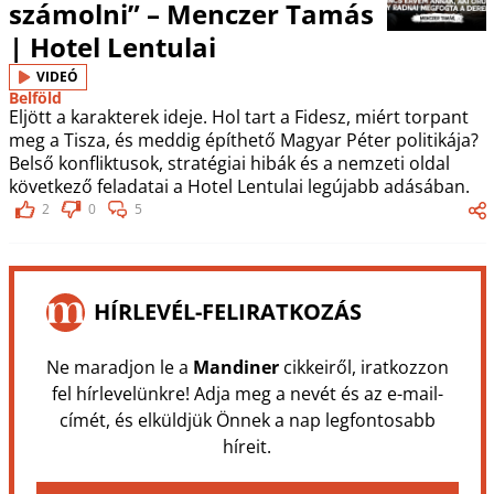
számolni” – Menczer Tamás
| Hotel Lentulai
VIDEÓ
Belföld
Eljött a karakterek ideje. Hol tart a Fidesz, miért torpant
meg a Tisza, és meddig építhető Magyar Péter politikája?
Belső konfliktusok, stratégiai hibák és a nemzeti oldal
következő feladatai a Hotel Lentulai legújabb adásában.
2
0
5
HÍRLEVÉL-FELIRATKOZÁS
Ne maradjon le a
Mandiner
cikkeiről, iratkozzon
fel hírlevelünkre! Adja meg a nevét és az e-mail-
címét, és elküldjük Önnek a nap legfontosabb
híreit.