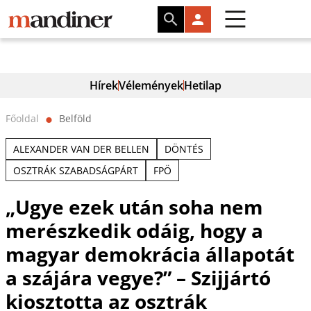
Hírek
Vélemények
Hetilap
Főoldal
Belföld
⬤
ALEXANDER VAN DER BELLEN
DÖNTÉS
OSZTRÁK SZABADSÁGPÁRT
FPÖ
„Ugye ezek után soha nem
merészkedik odáig, hogy a
magyar demokrácia állapotát
a szájára vegye?” – Szijjártó
kiosztotta az osztrák