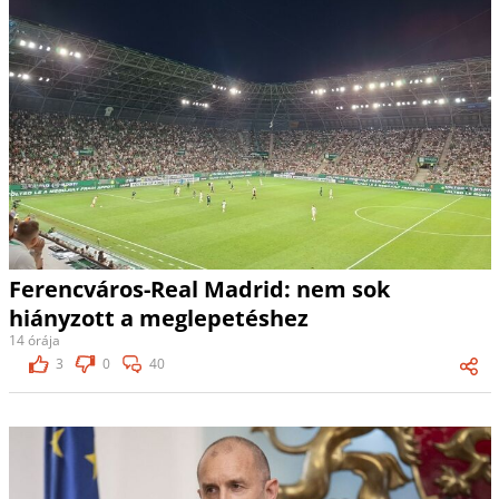
Ferencváros-Real Madrid: nem sok
hiányzott a meglepetéshez
14 órája
3
0
40