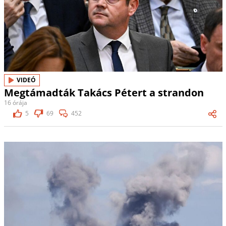
VIDEÓ
Megtámadták Takács Pétert a strandon
16 órája
5
69
452