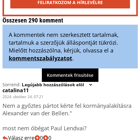
FELIRATKOZOM A HÍRLEVÉLRE
Összesen 290 komment
A kommentek nem szerkesztett tartalmak,
tartalmuk a szerzőjük álláspontját tükrözi.
Mielőtt hozzászólna, kérjük, olvassa el a
kommentszabályzatot
.
Kommentek frissítése
Sorrend:
catalina11
2024. október 24. 07:21
Nem a győztes pártot kérte fel kormányalakításra 
Alexander van der Bellen."

most nem óbégat Paul Lendvai?
Válasz erre
0
0