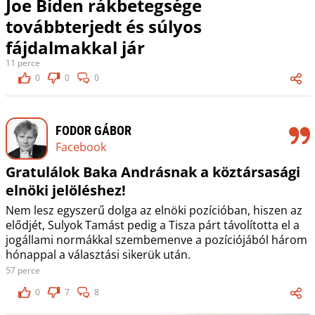
Joe Biden rákbetegsége
továbbterjedt és súlyos
fájdalmakkal jár
11 perce
0
0
0
FODOR GÁBOR
Facebook
Gratulálok Baka Andrásnak a köztársasági
elnöki jelöléshez!
Nem lesz egyszerű dolga az elnöki pozícióban, hiszen az
elődjét, Sulyok Tamást pedig a Tisza párt távolította el a
jogállami normákkal szembemenve a pozíciójából három
hónappal a választási sikerük után.
57 perce
0
7
8