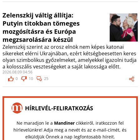
Zelenszkij váltig állítja:
Putyin titokban tömeges
mozgósításra és Európa
megzsarolására készül
Zelenszkij szerint az orosz elnök nem képes katonai
sikereket elérni Ukrajnában, ezért kétségbeesetten keres
olyan szimbolikus győzelmeket, amelyekkel igazolni tudja
a kolosszális veszteségeket a saját lakossága előtt.
2026.08.09 04:56
0
10
25
HÍRLEVÉL-FELIRATKOZÁS
Ne maradjon le a
Mandiner
cikkeiről, iratkozzon fel
hírlevelünkre! Adja meg a nevét és az e-mail-címét, és
elküldjük Önnek a nap legfontosabb híreit.