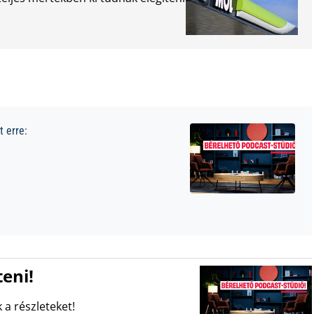
 erre:
eni!
 a részleteket!