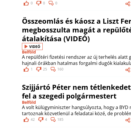
0
0
0
Összeomlás és káosz a Liszt Fe
megbosszulta magát a repülőtér
átalakítása (VIDEÓ)
VIDEÓ
Belföld
A repülőtéri fizetési rendszer az új terhelés alat
hajnali órákban hatalmas forgalmi dugók kialakul
1
25
160
Szijjártó Péter nem tétlenkedet
fel a szegedi polgármestert
Belföld
A volt külügyminiszter hangsúlyozta, hogy a BY
tartoznak közvetlenül a feladatai közé, de probl
42
4
185