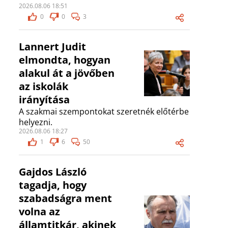
2026.08.06 18:51
0
0
3
Lannert Judit
elmondta, hogyan
alakul át a jövőben
az iskolák
irányítása
A szakmai szempontokat szeretnék előtérbe
helyezni.
2026.08.06 18:27
1
6
50
Gajdos László
tagadja, hogy
szabadságra ment
volna az
államtitkár, akinek