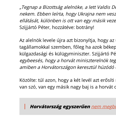
„Tegnap a Bizottság alelnöke, a lett Valdis 
nekem. Ebben leírta, hogy Ukrajna nem vesz
ellátását, különben is ott van egy másik vez
Szijjártó Péter, hozzátéve: botrány!
Az alelnök levele újra azt bizonyítja, hog
tagállamokkal szemben, főleg ha azok békepá
külgazdasági és külügyminiszter. Szijjártó Pé
egybeesés, hogy a horvát miniszterelnök tegn
amiben a Horvátországon keresztül húzódó o
Közölte: túl azon, hogy a két levél azt erősí
van szó, van egy másik nagy baj is a horvát 
Horvátország egyszerűen
nem megbíz