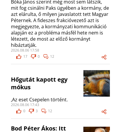
Bóka János szerint még most sem látszik,
mit fog csinálni Paks ügyében a kormány, de
azt elárulta, ő milyen javaslatott tett Magyar
Péternek. A fideszes frakcióvezető azt is
megjegyezte, a kormányzati kommunikáció
alapján ez a probléma másfél hete nem is
létezett, de most az előző kormányt
hibáztatják.
2026.08.06 17:58
17
0
12
Hőgutát kapott egy
mókus
,Az eset Csepelen történt.
2026.08.06 17:43
0
3
12
Bod Péter Ákos: Itt