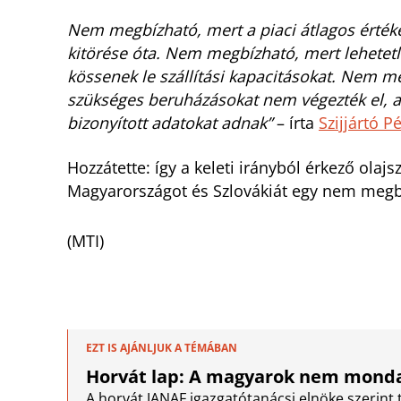
Nem megbízható, mert a piaci átlagos értéke
kitörése óta. Nem megbízható, mert lehetet
kössenek le szállítási kapacitásokat. Nem m
szükséges beruházásokat nem végezték el, a
bizonyított adatokat adnak”
– írta
Szijjártó P
Hozzátette: így a keleti irányból érkező olajsz
Magyarországot és Szlovákiát egy nem megbí
(MTI)
EZT IS AJÁNLJUK A TÉMÁBAN
Horvát lap: A magyarok nem monda
A horvát JANAF igazgatótanácsi elnöke szerint 