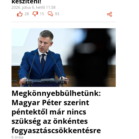
készíteni!
2026. július 6. hétfő 11:58
28
15
93
Megkönnyebbülhetünk:
Magyar Péter szerint
péntektől már nincs
szükség az önkéntes
fogyasztáscsökkentésre
6 órája