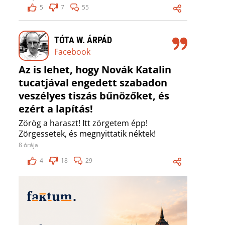
5
7
55
TÓTA W. ÁRPÁD
Facebook
Az is lehet, hogy Novák Katalin
tucatjával engedett szabadon
veszélyes tiszás bűnözőket, és
ezért a lapítás!
Zörög a haraszt! Itt zörgetem épp!
Zörgessetek, és megnyittatik néktek!
8 órája
4
18
29