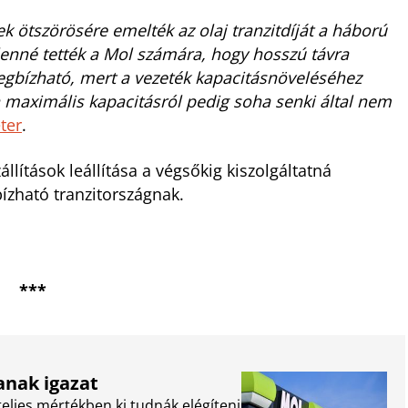
k ötszörösére emelték az olaj tranzitdíját a háború
lenné tették a Mol számára, hogy hosszú távra
egbízható, mert a vezeték kapacitásnöveléséhez
 maximális kapacitásról pedig soha senki által nem
éter
.
állítások leállítása a végsőkig kiszolgáltatná
zható tranzitországnak.
***
nak igazat
teljes mértékben ki tudnák elégíteni