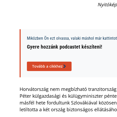
Nyitókép
Miközben Ön ezt olvassa, valaki máshol már kattintott
Gyere hozzánk podcastet készíteni!
Tovább a cikkhez
Horvátország nem megbízható tranzitország az
Péter külgazdasági és külügyminiszter pénte
másfél hete fordultunk Szlovákiával közösen
letiltotta a két ország biztonságos ellátásáho