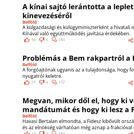
A kínai sajtó lerántotta a leplet
kinevezéséről
Belföld
A külgazdasági és külügyminiszterként a hivatali i
Kínával való együttműködés javítása érdekében.
54
6
183
Problémás a Bem rakpartról a 
Belföld
A forgóajtónak ugyanis az a tulajdonsága, hogy fo
nyugatról keletre.
57
4
137
Megvan, mikor dől el, hogy ki ve
mandátumát és hogy ki lesz a F
Belföld
Havasi Bertalan elmondta, a Fidesz kibővült ország
és az elnökség várhatóan még aznap a frakcióval e
14
5
183