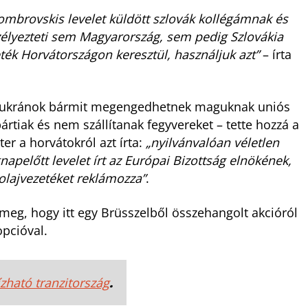
Dombrovskis levelet küldött szlovák kollégámnak és
élyezteti sem Magyarország, sem pedig Szlovákia
eték Horvátországon keresztül, használjuk azt”
– írta
y az ukránok bármit megengedhetnek maguknak uniós
rtiak és nem szállítanak fegyvereket – tette hozzá a
ter a horvátokról azt írta:
„nyilvánvalóan véletlen
apelőtt levelet írt az Európai Bizottság elnökének,
lajvezetéket reklámozza”
.
ti meg, hogy itt egy Brüsszelből összehangolt akcióról
opcióval.
ható tranzitország
.