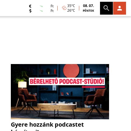
35°C
08. 07.
Ft
26°C
Ft
PÉNTEK
Gyere hozzánk podcastet