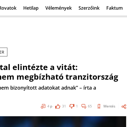
Rovatok
Hetilap
Vélemények
Szerzőink
Faktum
TER
al elintézte a vitát:
nem megbízható tranzitország
nem bizonyított adatokat adnak” – írta a
4
p
31
1
65
Mentés