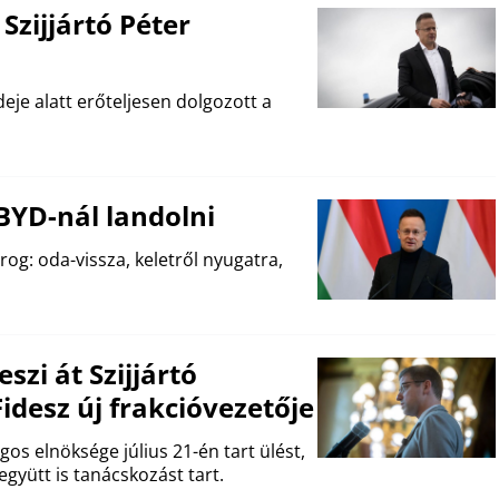
 Szijjártó Péter
deje alatt erőteljesen dolgozott a
BYD-nál landolni
rog: oda-vissza, keletről nyugatra,
szi át Szijjártó
idesz új frakcióvezetője
os elnöksége július 21-én tart ülést,
gyütt is tanácskozást tart.