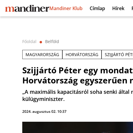
Mandiner Klub
Címlap
Hírek
Főoldal
Belföld
⬤
MAGYARORSZÁG
HORVÁTORSZÁG
SZIJJÁRTÓ PÉ
Szijjártó Péter egy mondatt
Horvátország egyszerűen 
„A maximális kapacitásról soha senki által 
külügyminiszter.
2024. augusztus 02. 10:37