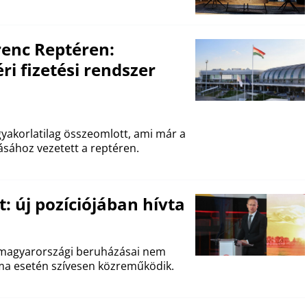
renc Reptéren:
i fizetési rendszer
t gyakorlatilag összeomlott, ami már a
ásához vezetett a reptéren.
t: új pozíciójában hívta
D magyarországi beruházásai nem
éma esetén szívesen közreműködik.