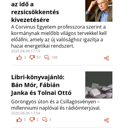
az idő a
rezsicsökkentés
kivezetésére
A Corvinus Egyetem professzora szerint a
kormánynak mielőbb világos tervekkel kell
előállni, amely az új valósághoz igazítja a
hazai energetikai rendszert.
2026.08.06 17:19
3
57
198
Libri-könyvajánló:
Bán Mór, Fábián
Janka és Tolnai Ottó
Göröngyös úton és a Csillagösvényen –
millenniumi naplóval és rádióinterjúval.
2026.08.06 17:04
0
2
3