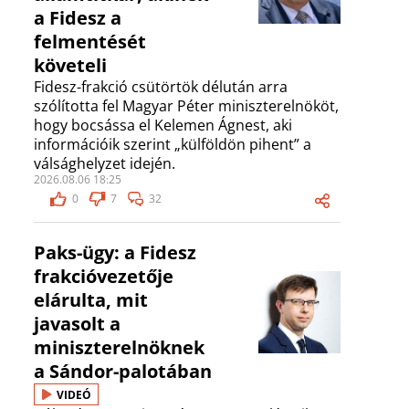
a Fidesz a
felmentését
követeli
Fidesz-frakció csütörtök délután arra
szólította fel Magyar Péter miniszterelnököt,
hogy bocsássa el Kelemen Ágnest, aki
információik szerint „külföldön pihent” a
válsághelyzet idején.
2026.08.06 18:25
0
7
32
Paks-ügy: a Fidesz
frakcióvezetője
elárulta, mit
javasolt a
miniszterelnöknek
a Sándor-palotában
VIDEÓ