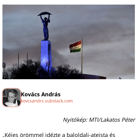
Kovács András
kovcsandrs.substack.com
Nyitókép: MTI/Lakatos Péter
„Kéjes örömmel idézte a baloldali-ateista és