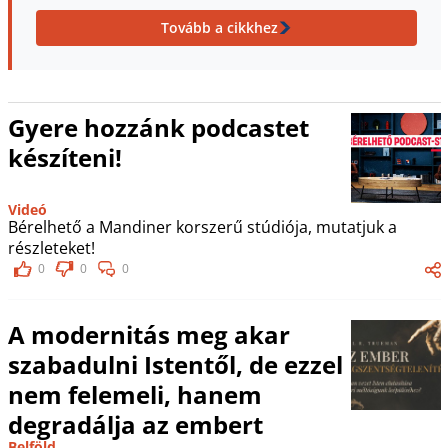
Tovább a cikkhez
Gyere hozzánk podcastet
készíteni!
Videó
Bérelhető a Mandiner korszerű stúdiója, mutatjuk a
részleteket!
0
0
0
A modernitás meg akar
szabadulni Istentől, de ezzel
nem felemeli, hanem
degradálja az embert
Belföld