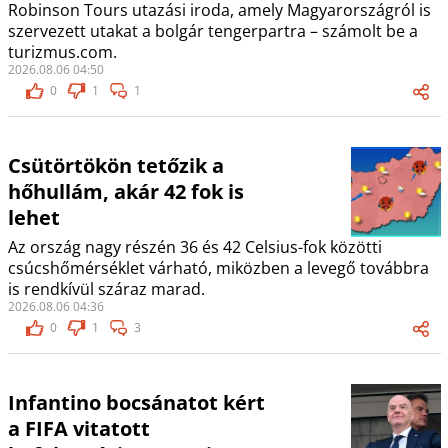
Robinson Tours utazási iroda, amely Magyarországról is
szervezett utakat a bolgár tengerpartra – számolt be a
turizmus.com.
2026.08.06 04:50
0
1
1
Csütörtökön tetőzik a
hőhullám, akár 42 fok is
lehet
Az ország nagy részén 36 és 42 Celsius-fok közötti
csúcshőmérséklet várható, miközben a levegő továbbra
is rendkívül száraz marad.
2026.08.06 04:36
0
1
3
Infantino bocsánatot kért
a FIFA vitatott