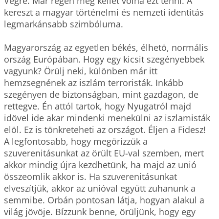
Végre. Már régen meg kellet volna ezt tenni. A 
kereszt a magyar történelmi és nemzeti identitás 
legmarkánsabb szimbóluma.

Magyarország az egyetlen békés, élhetö, normális 
ország Európában. Hogy egy kicsit szegényebbek 
vagyunk? Örülj neki, különben már itt 
hemzsegnének az iszlám terroristák. Inkább 
szegényen de biztonságban, mint gazdagon, de 
rettegve. Én attól tartok, hogy Nyugatról majd 
idövel ide akar mindenki menekülni az iszlamisták 
elöl. Ez is tönkreteheti az országot. Éljen a Fidesz!  
A legfontosabb, hogy megörizzük a 
szuverenitásunkat az örült EU-val szemben, mert 
akkor mindig újra kezdhetünk, ha majd az unió 
összeomlik akkor is. Ha szuverenitásunkat 
elveszítjük, akkor az unióval együtt zuhanunk a 
semmibe. Orbán pontosan látja, hogyan alakul a 
világ jövöje. Bízzunk benne, örüljünk, hogy egy 