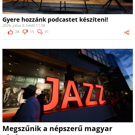
Gyere hozzánk podcastet készíteni!
2026. július 6. hétfő 11:58
28
15
91
Megszűnik a népszerű magyar