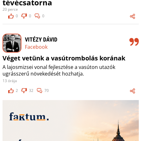
tévécsatorna
20 perce
0
0
0
VITÉZY DÁVID
Facebook
Véget vetünk a vasútrombolás korának
A lajosmizsei vonal fejlesztése a vasúton utazók
ugrásszerű növekedését hozhatja.
13 órája
2
32
70