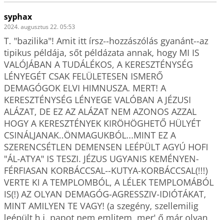
syphax
2024. augusztus 22. 05:53
T. "bazilika"! Amit itt írsz--hozzászólás gyanánt--az 
tipikus példája, sőt példázata annak, hogy MI IS 
VALÓJÁBAN A TUDÁLÉKOS, A KERESZTÉNYSÉG 
LÉNYEGÉT CSAK FELÜLETESEN ISMERŐ 
DEMAGÓGOK ELVI HIMNUSZA. MERT! A 
KERESZTÉNYSÉG LÉNYEGE VALÓBAN A JÉZUSI 
ALÁZAT, DE EZ AZ ALÁZAT NEM AZONOS AZZAL 
HOGY A KERESZTÉNYEK KIRÖHÖGHETŐ HÜLYÉT 
CSINÁLJANAK..ÖNMAGUKBÓL...MINT EZ A 
SZERENCSÉTLEN DEMENSEN LEÉPÜLT AGYÚ HOFI 
"ÁL-ATYA" IS TESZI. JÉZUS UGYANIS KEMÉNYEN-
FÉRFIASAN KORBÁCCSAL--KUTYA-KORBÁCCSAL(!!!) 
VERTE KI A TEMPLOMBÓL, A LÉLEK TEMPLOMÁBÓL 
IS(!) AZ OLYAN DEMAGÓG-AGRESSZIV-IDIÓTÁKAT, 
MINT AMILYEN TE VAGY! (a szegény, szellemilig 
leépült h.j. papot nem emlitem, mer' ő már olyan 