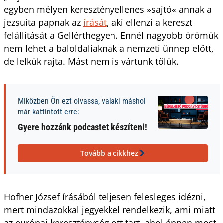
egyben mélyen keresztényellenes »sajtó« annak a
jezsuita papnak az
írását
, aki ellenzi a kereszt
felállítását a Gellérthegyen. Ennél nagyobb örömük
nem lehet a baloldaliaknak a nemzeti ünnep előtt,
de lelkük rajta. Mást nem is vártunk tőlük.
Miközben Ön ezt olvassa, valaki máshol
már kattintott erre:
Gyere hozzánk podcastet készíteni!
Tovább a cikkhez
Hofher József írásából teljesen felesleges idézni,
mert mindazokkal jegyekkel rendelkezik, ami miatt
az európai kereszténység ott tart, ahol éppen most