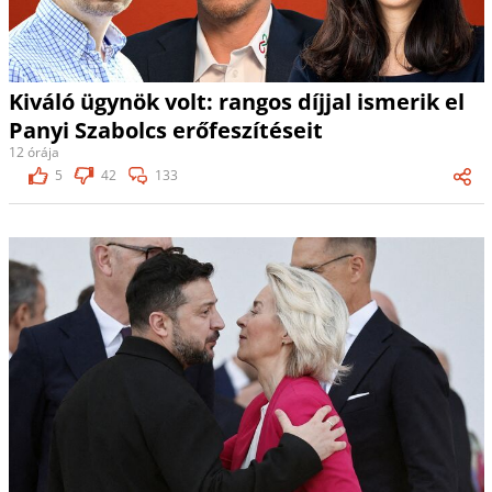
Kiváló ügynök volt: rangos díjjal ismerik el
Panyi Szabolcs erőfeszítéseit
12 órája
5
42
133