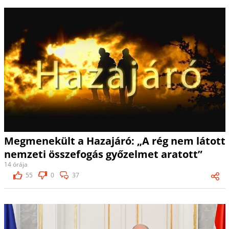
Megmenekült a Hazajáró: „A rég nem látott
nemzeti összefogás győzelmet aratott”
14 órája
55
0
37