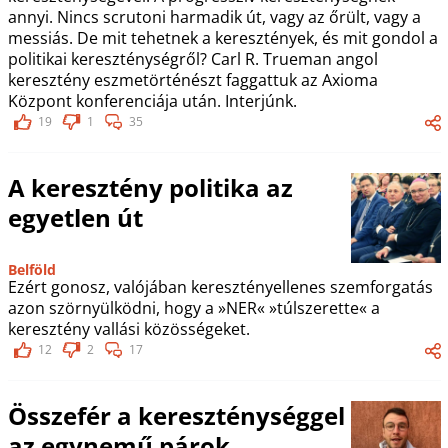
annyi. Nincs scrutoni harmadik út, vagy az őrült, vagy a
messiás. De mit tehetnek a keresztények, és mit gondol a
politikai kereszténységről? Carl R. Trueman angol
keresztény eszmetörténészt faggattuk az Axioma
Központ konferenciája után. Interjúnk.
19
1
35
A keresztény politika az
egyetlen út
Belföld
Ezért gonosz, valójában keresztényellenes szemforgatás
azon szörnyülködni, hogy a »NER« »túlszerette« a
keresztény vallási közösségeket.
12
2
17
Összefér a kereszténységgel
az egynemű párok