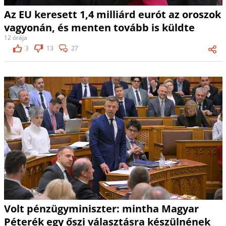
Az EU keresett 1,4 milliárd eurót az oroszok
vagyonán, és menten tovább is küldte
12 órája
3
13
27
Volt pénzügyminiszter: mintha Magyar
Péterék egy őszi választásra készülnének