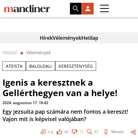
Hírek
Vélemények
Hetilap
Főoldal
Vélemények
⬤
ATEISTA
BALOLDALI
KERESZTÉNYSÉG
Igenis a keresztnek a
Gellérthegyen van a helye!
2024. augusztus 17. 16:42
Egy jezsuita pap számára nem fontos a kereszt!
Vajon mit is képvisel valójában?
4
p
48
12
85
Mentés