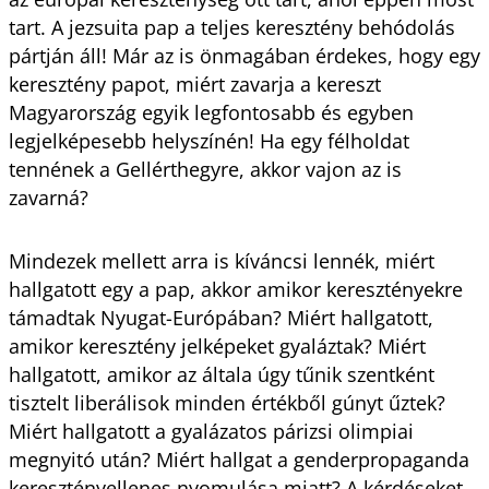
tart. A jezsuita pap a teljes keresztény behódolás
pártján áll! Már az is önmagában érdekes, hogy egy
keresztény papot, miért zavarja a kereszt
Magyarország egyik legfontosabb és egyben
legjelképesebb helyszínén! Ha egy félholdat
tennének a Gellérthegyre, akkor vajon az is
zavarná?
Mindezek mellett arra is kíváncsi lennék, miért
hallgatott egy a pap, akkor amikor keresztényekre
támadtak Nyugat-Európában? Miért hallgatott,
amikor keresztény jelképeket gyaláztak? Miért
hallgatott, amikor az általa úgy tűnik szentként
tisztelt liberálisok minden értékből gúnyt űztek?
Miért hallgatott a gyalázatos párizsi olimpiai
megnyitó után? Miért hallgat a genderpropaganda
keresztényellenes nyomulása miatt? A kérdéseket