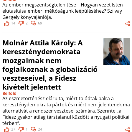
Az ember megszentségtelenítése – Hogyan vezet Isten
elutasítása emberi méltóságunk leépüléséhez? Szilvay
Gergely könyvajánlója.
14
2
69
Molnár Attila Károly: A
kereszténydemokrata
mozgalmak nem
foglalkoznak a globalizáció
veszteseivel, a Fidesz
kivételt jelentett
Belföld
Az eszmetörténész elárulta, miért tolódtak balra a
kereszténydemokrata pártok és miért nem jelentenek ma
alternatívát a rendszer vesztesei számára. Szerinte „a
Fidesz gyakorlatilag társtalanul küzdött a nyugati politikai
térben”.
27
1
24