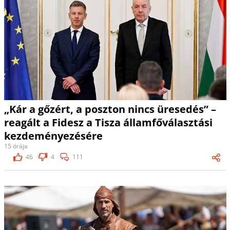
„Kár a gőzért, a poszton nincs üresedés” –
reagált a Fidesz a Tisza államfőválasztási
kezdeményezésére
15 órája
46
4
111