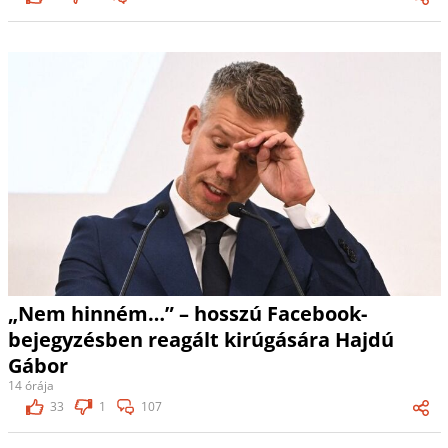
„Nem hinném…” – hosszú Facebook-
bejegyzésben reagált kirúgására Hajdú
Gábor
14 órája
33
1
107