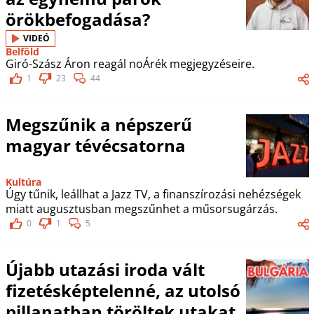
örökbefogadása?
VIDEÓ
Belföld
Giró-Szász Áron reagál noÁrék megjegyzéseire.
1
23
44
Megszűnik a népszerű
magyar tévécsatorna
Kultúra
Úgy tűnik, leállhat a Jazz TV, a finanszírozási nehézségek
miatt augusztusban megszűnhet a műsorsugárzás.
0
1
5
Újabb utazási iroda vált
fizetésképtelenné, az utolsó
pillanatban töröltek utakat