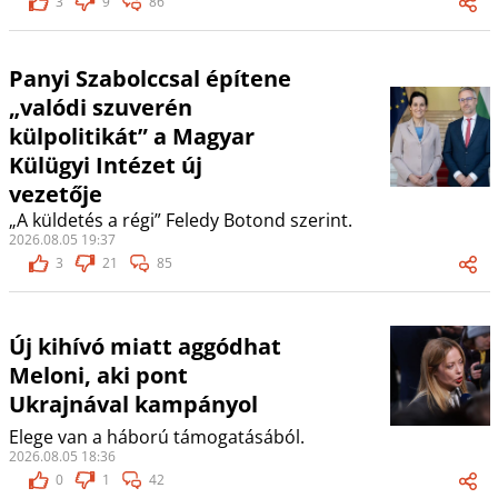
3
9
86
Panyi Szabolccsal építene
„valódi szuverén
külpolitikát” a Magyar
Külügyi Intézet új
vezetője
„A küldetés a régi” Feledy Botond szerint.
2026.08.05 19:37
3
21
85
Új kihívó miatt aggódhat
Meloni, aki pont
Ukrajnával kampányol
Elege van a háború támogatásából.
2026.08.05 18:36
0
1
42