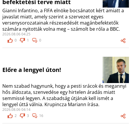
befektetési terve miatt
Gianni Infantino, a FIFA elnöke bocsánatot kért amiatt a
javaslat miatt, amely szerint a szervezet egyes
versenysorozatainak részesedését magánbefektetők
számára nyitották volna meg – számolt be róla a BBC.
2026.08.06 04:25
0
1
0
Előre a lengyel úton!
Nem szabad hagynunk, hogy a pesti srácok és megannyi
hős áldozata, szenvedése egy hirtelen áradás miatt
semmissé legyen. A szabadság útjának kell ismét a
lengyel úttá válnia. Krupincza Mariann írása.
2026.08.06 04:14
2
3
16