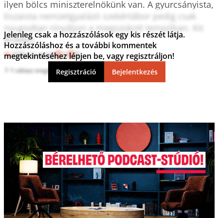
ilyen bölcs miniszterelnökünk van. A gyurcsányista, 
tiszaista nemzetgyalázó szekértábor pedig csak 
nyugodtan rinyáljon a megszokott tempóban. Kit 
Jelenleg csak a hozzászólások egy kis részét látja.
érdekel.... 
Hozzászóláshoz és a további kommentek
Válasz erre
1
0
megtekintéséhez lépjen be, vagy regisztráljon!
1 válasz megtekintése
Regisztráció
Bejelentkezés