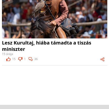
Lesz Kurultaj, hiába támadta a tiszás
miniszter
15 órája
15
1
36