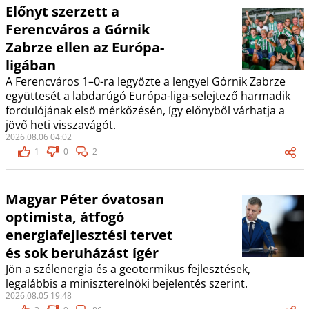
Előnyt szerzett a
Ferencváros a Górnik
Zabrze ellen az Európa-
ligában
A Ferencváros 1–0-ra legyőzte a lengyel Górnik Zabrze
együttesét a labdarúgó Európa-liga-selejtező harmadik
fordulójának első mérkőzésén, így előnyből várhatja a
jövő heti visszavágót.
2026.08.06 04:02
1
0
2
Magyar Péter óvatosan
optimista, átfogó
energiafejlesztési tervet
és sok beruházást ígér
Jön a szélenergia és a geotermikus fejlesztések,
legalábbis a miniszterelnöki bejelentés szerint.
2026.08.05 19:48