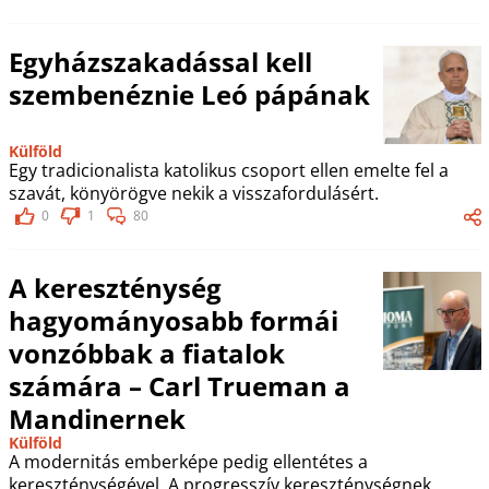
Egyházszakadással kell
szembenéznie Leó pápának
Külföld
Egy tradicionalista katolikus csoport ellen emelte fel a
szavát, könyörögve nekik a visszafordulásért.
0
1
80
A kereszténység
hagyományosabb formái
vonzóbbak a fiatalok
számára – Carl Trueman a
Mandinernek
Külföld
A modernitás emberképe pedig ellentétes a
kereszténységével. A progresszív kereszténységnek