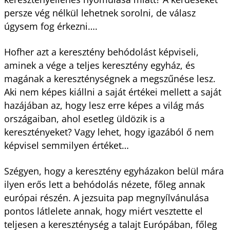
persze vég nélkül lehetnek sorolni, de válasz
úgysem fog érkezni….
Hofher azt a keresztény behódolást képviseli,
aminek a vége a teljes keresztény egyház, és
magának a kereszténységnek a megszűnése lesz.
Aki nem képes kiállni a saját értékei mellett a saját
hazájában az, hogy lesz erre képes a világ más
országaiban, ahol esetleg üldözik is a
keresztényeket? Vagy lehet, hogy igazából ő nem
képvisel semmilyen értéket…
Szégyen, hogy a keresztény egyházakon belül mára
ilyen erős lett a behódolás nézete, főleg annak
európai részén. A jezsuita pap megnyílvánulása
pontos látlelete annak, hogy miért vesztette el
teljesen a kereszténység a talajt Európában, főleg