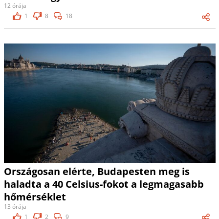
12 órája
1
8
18
Országosan elérte, Budapesten meg is
haladta a 40 Celsius-fokot a legmagasabb
hőmérséklet
13 órája
1
2
9