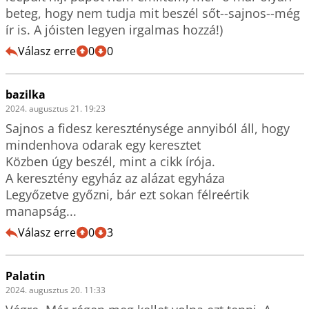
beteg, hogy nem tudja mit beszél sőt--sajnos--még 
ír is. A jóisten legyen irgalmas hozzá!)
Válasz erre
0
0
bazilka
2024. augusztus 21. 19:23
Sajnos a fidesz kereszténysége annyiból áll, hogy 
mindenhova odarak egy keresztet

Közben úgy beszél, mint a cikk írója.

A keresztény egyház az alázat egyháza

Legyőzetve győzni, bár ezt sokan félreértik 
manapság...
Válasz erre
0
3
Palatin
2024. augusztus 20. 11:33