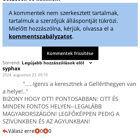
A kommentek nem szerkesztett tartalmak,
tartalmuk a szerzőjük álláspontját tükrözi.
Mielőtt hozzászólna, kérjük, olvassa el a
kommentszabályzatot
.
Kommentek frissítése
Sorrend:
syphax
2024. augusztus 23. 05:10
             ".....Igenis a keresztnek a Gellérthegyen van 
a helye!.."

BIZONY HOGY OTT! PONTOSABBAN: OTT ÉS 
MINDEN FONTOS HELYEN--LEGALÁBB 
MAGYARORSZÁGON! LEGFŐKÉPPEN PEDIG A 
SZIVÜNKBEN ÉS AZ AGYUNKBAN!
Válasz erre
0
0