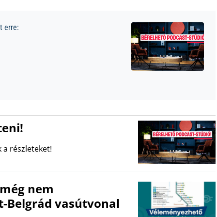
 erre:
eni!
 a részleteket!
e még nem
t-Belgrád vasútvonal