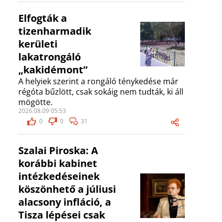
Elfogták a
tizenharmadik
kerületi
lakatrongáló
„kakidémont”
A helyiek szerint a rongáló ténykedése már
régóta bűzlött, csak sokáig nem tudták, ki áll
mögötte.
2026.08.09 05:53
0
0
31
Szalai Piroska: A
korábbi kabinet
intézkedéseinek
köszönhető a júliusi
alacsony infláció, a
Tisza lépései csak