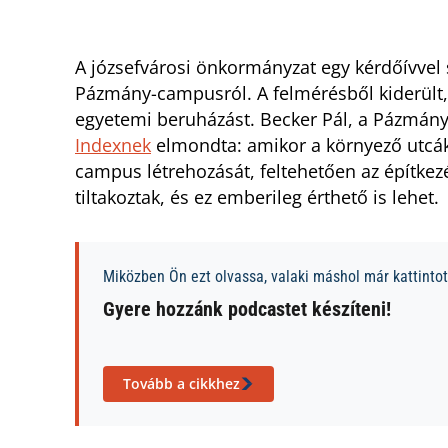
A józsefvárosi önkormányzat egy kérdőívvel 
Pázmány-campusról. A felmérésből kiderült,
egyetemi beruházást. Becker Pál, a Pázmány 
Indexnek
elmondta: amikor a környező utcák
campus létrehozását, feltehetően az építkez
tiltakoztak, és ez emberileg érthető is lehet.
Miközben Ön ezt olvassa, valaki máshol már kattintott
Gyere hozzánk podcastet készíteni!
Tovább a cikkhez