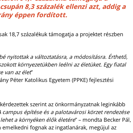
csupán 8,3 százalék ellenzi azt, addig a
rány éppen fordított.
sak 18,7 százalékuk támogatja a projektet részben
 nyitottak a változtatásra, a módosításra. Érthető,
okott környezetükben leélni az életüket. Egy fiatal
e van az élet
”
ány Péter Katolikus Egyetem (PPKE) fejlesztési
gkérdezettek szerint az önkormányzatnak leginkább
A campus építése és a palotavárosi körzet rendezése
 lehet a környéken élők életére
” – mondta Becker Pál,
ően emelkedni fognak az ingatlanárak, megújul az