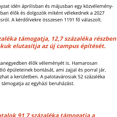
ányzat idén áprilisban és májusban egy közvélemény-
rosban élők és dolgozók miként vélekednek a 2027
ól. A kérdőívekre összesen 1191 fő válaszolt.
aléka támogatja, 12,7 százaléka részben
kuk elutasítja az új campus építését.
lotanegyedben élők véleményét is. Hamarosan
 épületeinek bontását, ami zajjal és porral jár,
zhat a kerületben. A palotavárosiak 52 százaléka
 támogatja az egyházi beruházást.
iatalok 91,7 százaléka támogatja a