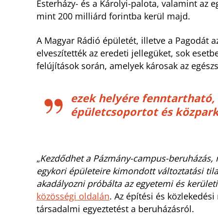
Esterházy- és a Károlyi-palota, valamint az 
mint 200 milliárd forintba kerül majd.
A Magyar Rádió épületét, illetve a Pagodát a
elveszítették az eredeti jellegüket, sok eset
felújítások során, amelyek károsak az egészs
ezek helyére fenntartható
épületcsoportot és közpark
„
Kezdődhet a Pázmány-campus-beruházás, m
egykori épületeire kimondott változtatási til
akadályozni próbálta az egyetemi és kerületi 
közösségi oldalán
. Az építési és közlekedési 
társadalmi egyeztetést a beruházásról.