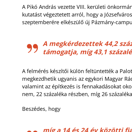
A Pikó András vezette VIII. kerületi önkorm
kutatást végeztetett arról, hogy a Józsefvá
szeptemberére elkészülő új Pázmány-campusr
A megkérdezettek 44,2 száz
támogatja, míg 43,1 százalé
A felmérés készítői külön feltüntették a Pa
megkezdhetik ugyanis az egykori Magyar Rádió
valamint az építkezés is fennakadásokat oko
nem, 22 százaléka részben, míg 26 százaléka
Beszédes, hogy
míg a 14 és 24 év közötti f