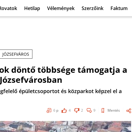
Rovatok
Hetilap
Vélemények
Szerzőink
Faktum
JÓZSEFVÁROS
ok döntő többsége támogatja a
 Józsefvárosban
elelő épületcsoportot és közparkot képzel el a
6
p
4
2
9
Mentés