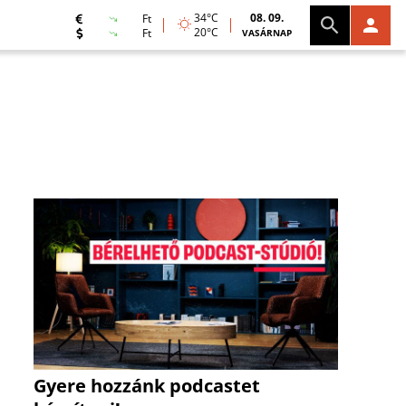
34°C
08. 09.
Ft
20°C
Ft
VASÁRNAP
Gyere hozzánk podcastet