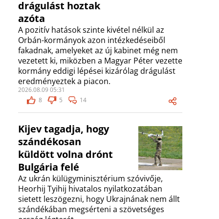
drágulást hoztak
azóta
A pozitív hatások szinte kivétel nélkül az
Orbán-kormányok azon intézkedéseiből
fakadnak, amelyeket az új kabinet még nem
vezetett ki, miközben a Magyar Péter vezette
kormány eddigi lépései kizárólag drágulást
eredményeztek a piacon.
2026.08.09 05:31
8
5
14
Kijev tagadja, hogy
szándékosan
küldött volna drónt
Bulgária felé
Az ukrán külügyminisztérium szóvivője,
Heorhij Tyihij hivatalos nyilatkozatában
sietett leszögezni, hogy Ukrajnának nem állt
szándékában megsérteni a szövetséges