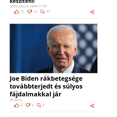
készíteni!
2026. július 6. hétfő 11:58
31
15
97
Joe Biden rákbetegsége
továbbterjedt és súlyos
fájdalmakkal jár
56 perce
0
0
0