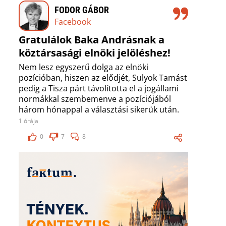
FODOR GÁBOR
Facebook
Gratulálok Baka Andrásnak a
köztársasági elnöki jelöléshez!
Nem lesz egyszerű dolga az elnöki
pozícióban, hiszen az elődjét, Sulyok Tamást
pedig a Tisza párt távolította el a jogállami
normákkal szembemenve a pozíciójából
három hónappal a választási sikerük után.
1 órája
0
7
8