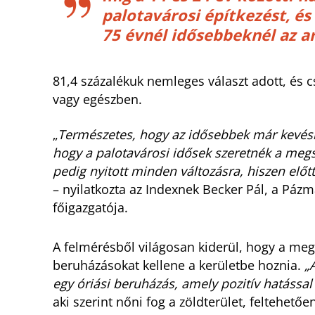
palotavárosi építkezést, és 
75 évnél idősebbeknél az a
81,4 százalékuk nemleges választ adott, és c
vagy egészben.
„
Természetes, hogy az idősebbek már kevésbé
hogy a palotavárosi idősek szeretnék a megsz
pedig nyitott minden változásra, hiszen előtt
– nyilatkozta az Indexnek Becker Pál, a Pázm
főigazgatója.
A felmérésből világosan kiderül, hogy a me
beruházásokat kellene a kerületbe hoznia.
„
egy óriási beruházás, amely pozitív hatással
aki szerint nőni fog a zöldterület, feltehet