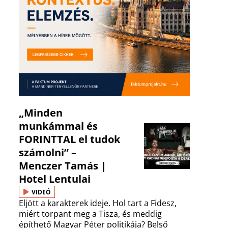
„Minden
munkámmal és
FORINTTAL el tudok
számolni” –
Menczer Tamás |
Hotel Lentulai
VIDEÓ
Eljött a karakterek ideje. Hol tart a Fidesz,
miért torpant meg a Tisza, és meddig
építhető Magyar Péter politikája? Belső