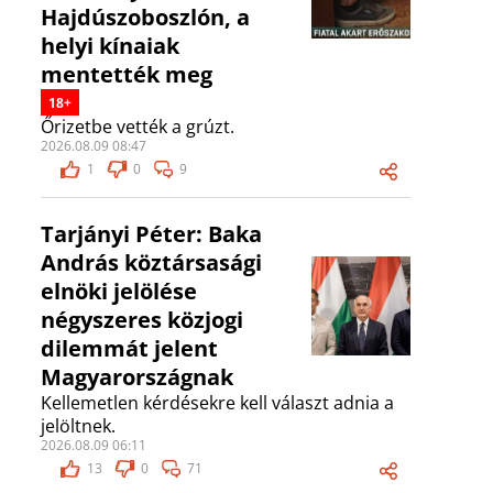
Hajdúszoboszlón, a
helyi kínaiak
mentették meg
18+
Őrizetbe vették a grúzt.
2026.08.09 08:47
1
0
9
Tarjányi Péter: Baka
András köztársasági
elnöki jelölése
négyszeres közjogi
dilemmát jelent
Magyarországnak
Kellemetlen kérdésekre kell választ adnia a
jelöltnek.
2026.08.09 06:11
13
0
71