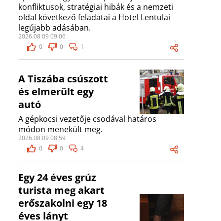
konfliktusok, stratégiai hibák és a nemzeti
oldal következő feladatai a Hotel Lentulai
legújabb adásában.
2026.08.09 09:06
0
0
1
A Tiszába csúszott
és elmerült egy
autó
A gépkocsi vezetője csodával határos
módon menekült meg.
2026.08.09 08:59
0
0
4
Egy 24 éves grúz
turista meg akart
erőszakolni egy 18
éves lányt