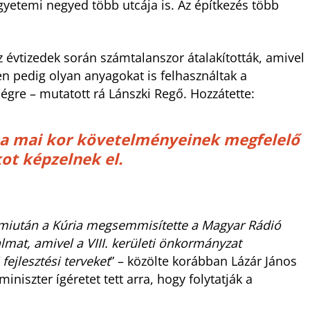
egyetemi negyed több utcája is. Az építkezés több
z évtizedek során számtalanszor átalakították, amivel
ben pedig olyan anyagokat is felhasználtak a
égre – mutatott rá Lánszki Regő. Hozzátette:
, a mai kor követelményeinek megfelelő
ot képzelnek el.
iután a Kúria megsemmisítette a Magyar Rádió
almat, amivel a VIII. kerületi önkormányzat
fejlesztési terveket
” – közölte korábban Lázár János
miniszter ígéretet tett arra, hogy folytatják a