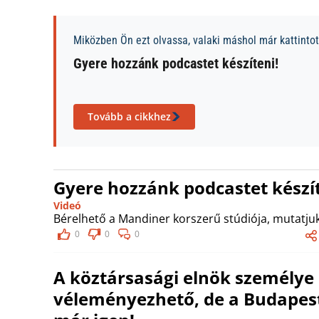
Miközben Ön ezt olvassa, valaki máshol már kattintott
Gyere hozzánk podcastet készíteni!
Tovább a cikkhez
Gyere hozzánk podcastet készít
Videó
Bérelhető a Mandiner korszerű stúdiója, mutatjuk
0
0
0
A köztársasági elnök személy
véleményezhető, de a Budapes