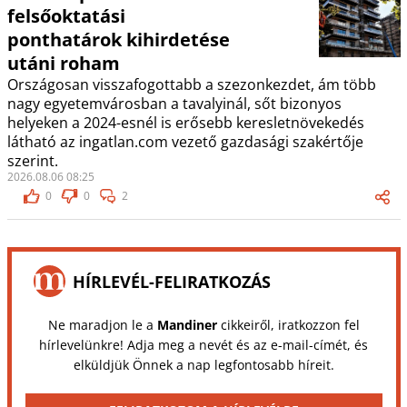
felsőoktatási
ponthatárok kihirdetése
utáni roham
Országosan visszafogottabb a szezonkezdet, ám több
nagy egyetemvárosban a tavalyinál, sőt bizonyos
helyeken a 2024-esnél is erősebb keresletnövekedés
látható az ingatlan.com vezető gazdasági szakértője
szerint.
2026.08.06 08:25
0
0
2
HÍRLEVÉL-FELIRATKOZÁS
Ne maradjon le a
Mandiner
cikkeiről, iratkozzon fel
hírlevelünkre! Adja meg a nevét és az e-mail-címét, és
elküldjük Önnek a nap legfontosabb híreit.