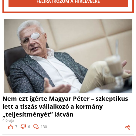
FELIRATKOZOM A HÍRLEVÉLRE
Nem ezt ígérte Magyar Péter – szkeptikus
lett a tiszás vállalkozó a kormány
„teljesítményét” látván
4 órája
7
6
130