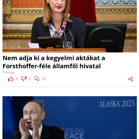
Nem adja ki a kegyelmi aktákat a
Forsthoffer-féle államfői hivatal
5 órája
6
3
45