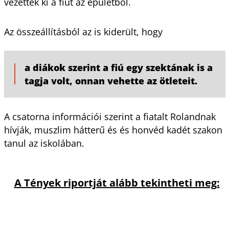
vezették ki a fiút az épületből.
Az összeállításból az is kiderült, hogy
a diákok szerint a fiú egy szektának is a
tagja volt, onnan vehette az ötleteit.
A csatorna információi szerint a fiatalt Rolandnak
hívják, muszlim hátterű és és honvéd kadét szakon
tanul az iskolában.
A Tények riportját alább tekintheti meg: