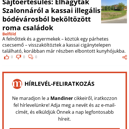
Sajtóértesülés: Elhagyták
Szalonnáról a kassai illegális
bódévárosból beköltözött
roma családok
Belföld
A felnőttek és a gyermekek – köztük egy párhetes
csecsemő – visszaköltöztek a kassai cigánytelepen
található, korábban már részben elbontott kunyhójukba.
0
0
0
HÍRLEVÉL-FELIRATKOZÁS
Ne maradjon le a
Mandiner
cikkeiről, iratkozzon
fel hírlevelünkre! Adja meg a nevét és az e-mail-
címét, és elküldjük Önnek a nap legfontosabb
híreit.