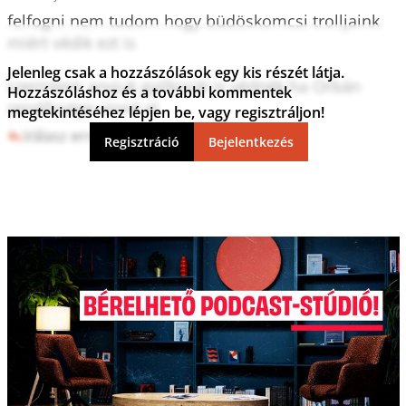
felfogni nem tudom hogy büdöskomcsi trolljaink 
miért védik ezt is

Jelenleg csak a hozzászólások egy kis részét látja.
szerintem anyjuk gyilkosát is védnék ha Orbán 
Hozzászóláshoz és a további kommentek
rendőrsége vinné el
megtekintéséhez lépjen be, vagy regisztráljon!
Válasz erre
4
1
Regisztráció
Bejelentkezés