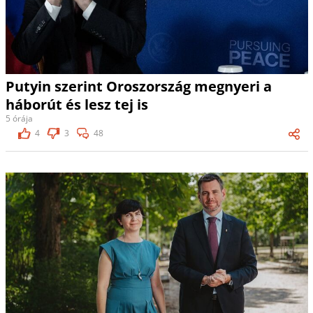
Putyin szerint Oroszország megnyeri a
háborút és lesz tej is
5 órája
4
3
48