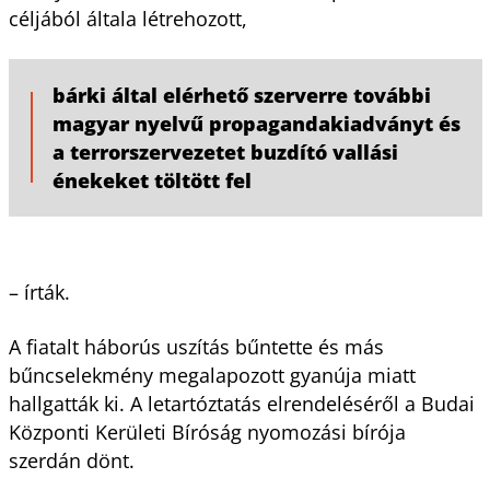
céljából általa létrehozott,
bárki által elérhető szerverre további
magyar nyelvű propagandakiadványt és
a terrorszervezetet buzdító vallási
énekeket töltött fel
– írták.
A fiatalt háborús uszítás bűntette és más
bűncselekmény megalapozott gyanúja miatt
hallgatták ki. A letartóztatás elrendeléséről a Budai
Központi Kerületi Bíróság nyomozási bírója
szerdán dönt.