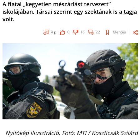
A fiatal „kegyetlen mészárlást tervezett”
iskolájában. Társai szerint egy szektának is a tagja
volt.
4
p
0
16
22
Mentés
Nyitókép illusztráció. Fotó: MTI / Koszticsák Szilárd