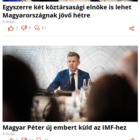
Egyszerre két köztársasági elnöke is lehet
Magyarországnak jövő hétre
6 órája
2
9
67
Magyar Péter új embert küld az IMF-hez
6 órája