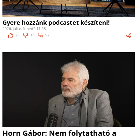
Gyere hozzánk podcastet készíteni!
2026. július 6. hétfő 11:58
28
15
92
Horn Gábor: Nem folytatható a