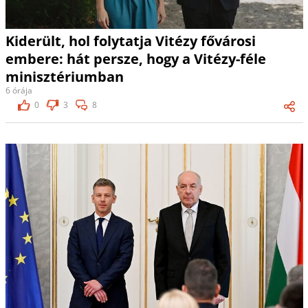
Kiderült, hol folytatja Vitézy fővárosi
embere: hát persze, hogy a Vitézy-féle
minisztériumban
6 órája
0
3
8