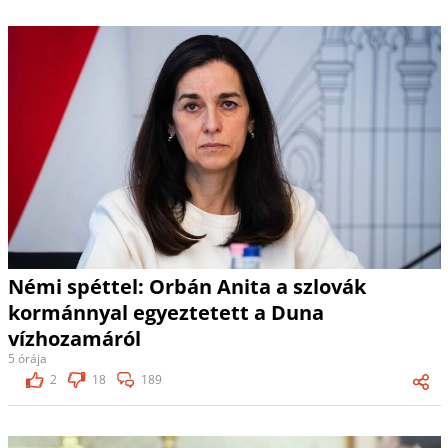
Némi spéttel: Orbán Anita a szlovák
kormánnyal egyeztetett a Duna
vízhozamáról
5 órája
2
18
189