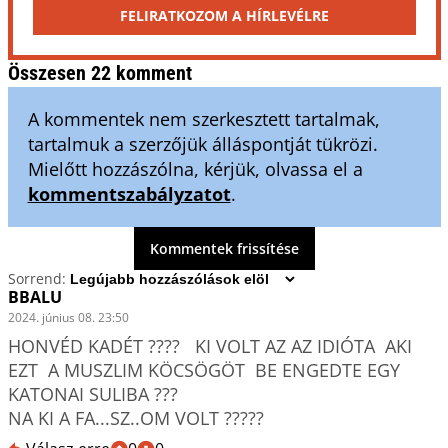
FELIRATKOZOM A HÍRLEVÉLRE
Összesen 22 komment
A kommentek nem szerkesztett tartalmak,
tartalmuk a szerzőjük álláspontját tükrözi.
Mielőtt hozzászólna, kérjük, olvassa el a
kommentszabályzatot
.
Kommentek frissítése
Sorrend:
BBALU
2024. június 08. 23:50
HONVÉD KADÉT ????   KI VOLT AZ AZ IDIÓTA  AKI 
EZT  A MUSZLIM KÖCSÖGÖT  BE ENGEDTE EGY 
KATONAI SULIBA ???

NA KI A FA...SZ..OM VOLT ?????