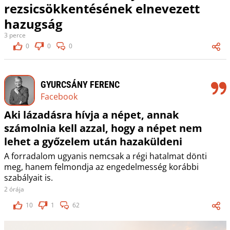
rezsicsökkentésének elnevezett
hazugság
3 perce
0
0
0
GYURCSÁNY FERENC
Facebook
Aki lázadásra hívja a népet, annak
számolnia kell azzal, hogy a népet nem
lehet a győzelem után hazaküldeni
A forradalom ugyanis nemcsak a régi hatalmat dönti
meg, hanem felmondja az engedelmesség korábbi
szabályait is.
2 órája
10
1
62