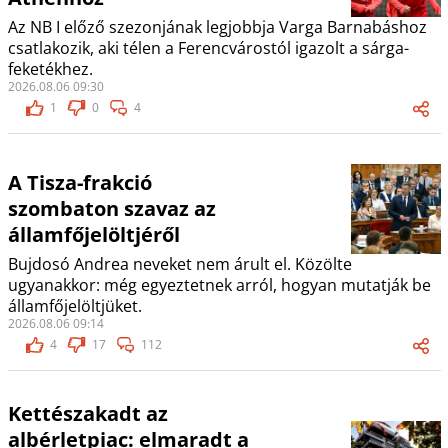
Az NB I előző szezonjának legjobbja Varga Barnabáshoz
csatlakozik, aki télen a Ferencvárostól igazolt a sárga-
feketékhez.
2026.08.06 09:30
1
0
4
A Tisza-frakció
szombaton szavaz az
államfőjelöltjéről
Bujdosó Andrea neveket nem árult el. Közölte
ugyanakkor: még egyeztetnek arról, hogyan mutatják be
államfőjelöltjüket.
2026.08.06 09:14
4
17
112
Kettészakadt az
albérletpiac: elmaradt a