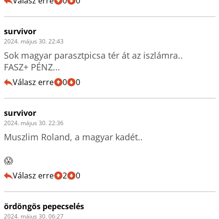
Válasz erre
0
0
survivor
2024. május 30. 22:43
Sok magyar parasztpicsa tér át az iszlámra..

FASZ+ PÉNZ...
Válasz erre
0
0
survivor
2024. május 30. 22:36
Muszlim Roland, a magyar kadét..

😱
Válasz erre
2
0
ördöngös pepecselés
2024. május 30. 06:27