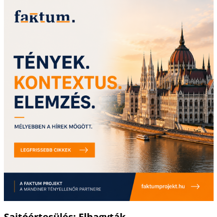
Sajtóértesülés: Elhagyták