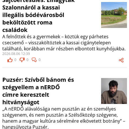
Szalonnáról a kassai
illegális bódévárosból
beköltözött roma
családok
A felnőttek és a gyermekek – köztük egy párhetes
csecsemő – visszaköltöztek a kassai cigánytelepen
található, korábban már részben elbontott kunyhójukba.
2026.08.06 12:39
0
0
0
Puzsér: Szívből bánom és
szégyellem a nERDŐ
címre keresztelt
hitványságot
„A nERDŐ alávalósága nem pusztán az én személyes
szégyenem, és nem pusztán a Szélsőközép szégyene,
hanem a magyar kultúra sérelmére elkövetett botrány” –
hangsúlyozta Puzsér.