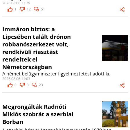
2026.08.06 11:29
1
12
51
Immáron biztos: a
Lipcsében talált drónon
robbanószerkezet volt,
rendkívüli riasztást
rendeltek el
Németországban
A német belügyminiszter figyelmeztetést adott ki.
2026.08.06 11:03
0
3
23
Megrongálták Radnóti
Miklós szobrát a szerbiai
Borban