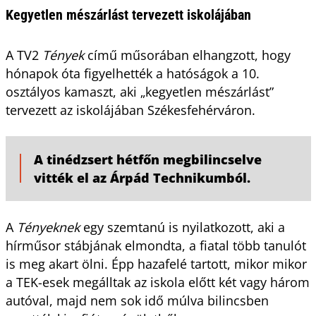
Kegyetlen mészárlást tervezett iskolájában
A TV2
Tények
című műsorában elhangzott, hogy
hónapok óta figyelhették a hatóságok a 10.
osztályos kamaszt, aki „kegyetlen mészárlást”
tervezett az iskolájában Székesfehérváron.
A tinédzsert hétfőn megbilincselve
vitték el az Árpád Technikumból.
A
Tényeknek
egy szemtanú is nyilatkozott, aki a
hírműsor stábjának elmondta, a fiatal több tanulót
is meg akart ölni. Épp hazafelé tartott, mikor mikor
a TEK-esek megálltak az iskola előtt két vagy három
autóval, majd nem sok idő múlva bilincsben