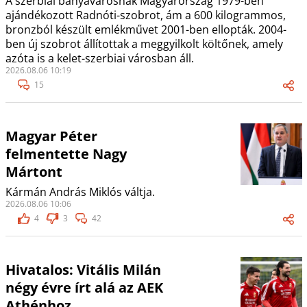
A szerbiai bányavárosnak Magyarország 1979-ben
ajándékozott Radnóti-szobrot, ám a 600 kilogrammos,
bronzból készült emlékművet 2001-ben ellopták. 2004-
ben új szobrot állítottak a meggyilkolt költőnek, amely
azóta is a kelet-szerbiai városban áll.
2026.08.06 10:19
15
Magyar Péter
felmentette Nagy
Mártont
Kármán András Miklós váltja.
2026.08.06 10:06
4
3
42
Hivatalos: Vitális Milán
négy évre írt alá az AEK
Athénhoz