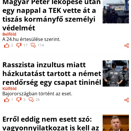
Magyar Péter leköpése után
egy nappal a TEK vette át a
tiszás kormányfő személyi
védelmét
Belföld
A 24.hu értesülése szerint.
2
17
114
Rasszista inzultus miatt
házkutatást tartott a német
rendőrség egy csapat tininél
Külföld
Bajorországban történt az eset.
1
3
26
Erről eddig nem esett szó:
vagyonnyilatkozat is kell az