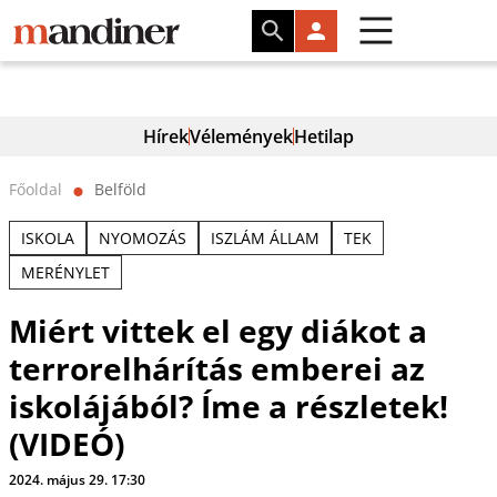
Hírek
Vélemények
Hetilap
Főoldal
Belföld
⬤
ISKOLA
NYOMOZÁS
ISZLÁM ÁLLAM
TEK
MERÉNYLET
Miért vittek el egy diákot a
terrorelhárítás emberei az
iskolájából? Íme a részletek!
(VIDEÓ)
2024. május 29. 17:30