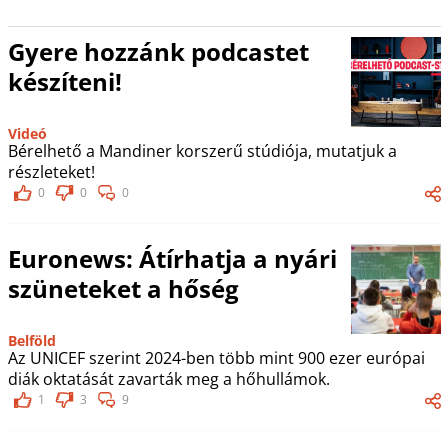
Gyere hozzánk podcastet
készíteni!
Videó
Bérelhető a Mandiner korszerű stúdiója, mutatjuk a
részleteket!
0
0
0
Euronews: Átírhatja a nyári
szüneteket a hőség
Belföld
Az UNICEF szerint 2024-ben több mint 900 ezer európai
diák oktatását zavarták meg a hőhullámok.
1
3
9