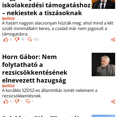
iskolakezdési támogatáshoz
– nekiestek a tiszásoknak
Belföld
A határt nagyon alacsonyan húzták meg: ahol mind a két
szülő minimálbért keres, a család már nem jogosult a
támogatásra.
4
76
452
Horn Gábor: Nem
folytatható a
rezsicsökkentésének
elnevezett hazugság
Belföld
A korábbi SZDSZ-es államtitkár ismét nekiment a
rezsicsökkentésnek.
0
1
1