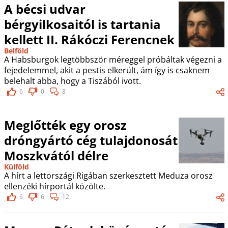
A bécsi udvar
bérgyilkosaitól is tartania
kellett II. Rákóczi Ferencnek
Belföld
A Habsburgok legtöbbször méreggel próbáltak végezni a
fejedelemmel, akit a pestis elkerült, ám így is csaknem
belehalt abba, hogy a Tiszából ivott.
6
0
8
Meglőtték egy orosz
dróngyártó cég tulajdonosát
Moszkvától délre
Külföld
A hírt a lettországi Rigában szerkesztett Meduza orosz
ellenzéki hírportál közölte.
6
6
12