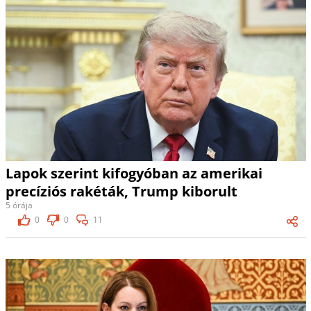
Lapok szerint kifogyóban az amerikai
precíziós rakéták, Trump kiborult
5 órája
0
0
11