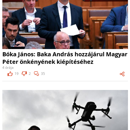
Bóka János: Baka András hozzájárul Magyar
Péter önkényének kiépítéséhez
4 órája
19
2
35