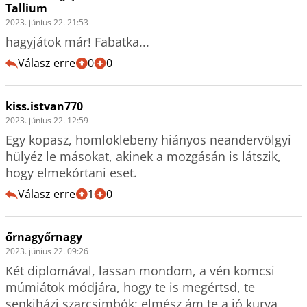
Tallium
2023. június 22. 21:53
hagyjátok már! Fabatka...
Válasz erre
0
0
kiss.istvan770
2023. június 22. 12:59
Egy kopasz, homloklebeny hiányos neandervölgyi 
hülyéz le másokat, akinek a mozgásán is látszik, 
hogy elmekórtani eset.
Válasz erre
1
0
őrnagyőrnagy
2023. június 22. 09:26
Két diplomával, lassan mondom, a vén komcsi 
múmiátok módjára, hogy te is megértsd, te 
senkiházi szarcsimbók: elmész ám te a jó kurva 