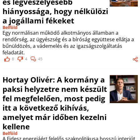
és legveszélyesebb
hiányossága, hogy nélkülözi
a jogállami fékeket
Belföld
Egy normálisan működő alkotmányos államban a
rendőrség, az ügyészség és a bíróság együttese ellátja a
bűnüldözés, a vádemelés és az igazságszolgáltatás
feladatát.
8
4
45
Hortay Olivér: A kormány a
paksi helyzetre nem készült
fel megfelelően, most pedig
itt a következő kihívás,
amelyet már időben kezelni
kellene
Belföld
A Fidesz energiáért felelős szakpolitikusa hosszú interjút