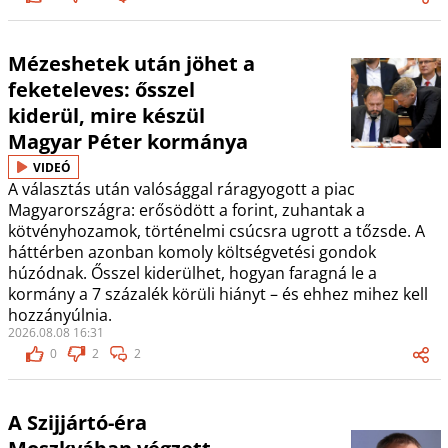
Mézeshetek után jöhet a
feketeleves: ősszel
kiderül, mire készül
Magyar Péter kormánya
VIDEÓ
A választás után valósággal ráragyogott a piac
Magyarországra: erősödött a forint, zuhantak a
kötvényhozamok, történelmi csúcsra ugrott a tőzsde. A
háttérben azonban komoly költségvetési gondok
húzódnak. Ősszel kiderülhet, hogyan faragná le a
kormány a 7 százalék körüli hiányt – és ehhez mihez kell
hozzányúlnia.
2026.08.08 16:31
0
2
2
A Szijjártó-éra