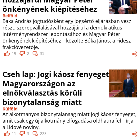
önkényének kiépítéséhez
Belföld
Baka András jogtudósként egy jogsértő eljárásban vesz
részt, szerepvállalásával hozzájárul a demokratikus
intézményrendszer lebontásához és Magyar Péter
önkényének kiépítéséhez – közölte Bóka János, a Fidesz
frakcióvezetője.
19
2
35
Cseh lap: Jogi káosz fenyeget
Magyarországon az
elnökválasztás körüli
bizonytalanság miatt
Külföld
Az alkotmányos bizonytalanság miatt jogi káosz fenyeget,
amit csak egy új alkotmány elfogadása oldhatna fel – írja
a Lidové noviny.
11
3
223