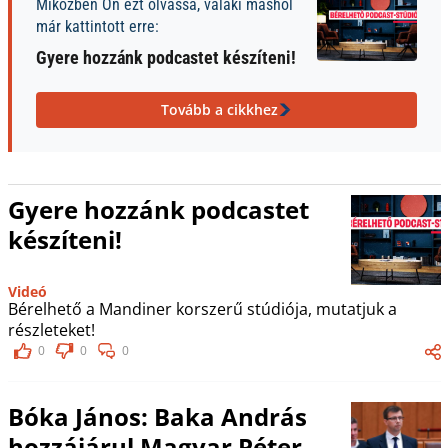
Miközben Ön ezt olvassa, valaki máshol
már kattintott erre:
Gyere hozzánk podcastet készíteni!
Tovább a cikkhez
Gyere hozzánk podcastet
készíteni!
Videó
Bérelhető a Mandiner korszerű stúdiója, mutatjuk a
részleteket!
0
0
0
Bóka János: Baka András
hozzájárul Magyar Péter