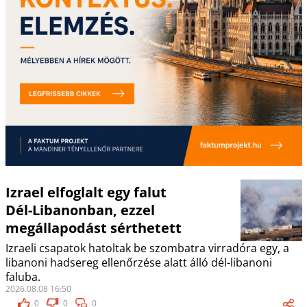
Izrael elfoglalt egy falut
Dél-Libanonban, ezzel
megállapodást sérthetett
Izraeli csapatok hatoltak be szombatra virradóra egy, a
libanoni hadsereg ellenőrzése alatt álló dél-libanoni
faluba.
2026.08.08 16:50
0
0
0