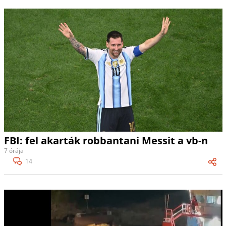
FBI: fel akarták robbantani Messit a vb-n
7 órája
14