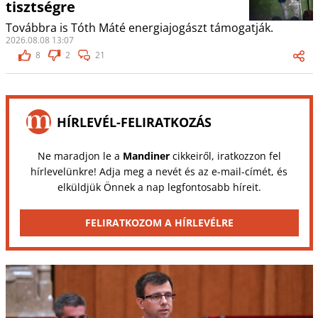
tisztségre
Továbbra is Tóth Máté energiajogászt támogatják.
2026.08.08 13:07
8
2
21
HÍRLEVÉL-FELIRATKOZÁS
Ne maradjon le a
Mandiner
cikkeiről, iratkozzon fel
hírlevelünkre! Adja meg a nevét és az e-mail-címét, és
elküldjük Önnek a nap legfontosabb híreit.
FELIRATKOZOM A HÍRLEVÉLRE