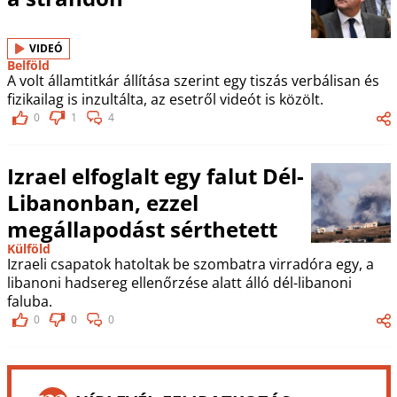
VIDEÓ
Belföld
A volt államtitkár állítása szerint egy tiszás verbálisan és
fizikailag is inzultálta, az esetről videót is közölt.
0
1
4
Izrael elfoglalt egy falut Dél-
Libanonban, ezzel
megállapodást sérthetett
Külföld
Izraeli csapatok hatoltak be szombatra virradóra egy, a
libanoni hadsereg ellenőrzése alatt álló dél-libanoni
faluba.
0
0
0