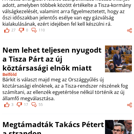
adott, amelyben többek között értékelte a Tisza-kormány
válságkezelését, valamint arra figyelmeztetett, hogy az
őszi időszakban jelentős esélye van egy gázválság
kialakulásának, ezért idejében fel kell készülni rá.
27
0
110
Nem lehet teljesen nyugodt
a Tisza Párt az új
köztársasági elnök miatt
Belföld
Bárkit is választ majd meg az Országgyűlés új
köztársasági elnöknek, az a Tisza-rendszer részének fog
számítani, az ellenzék egyetértése nélkül történik az új
államfő megválasztása.
3
17
55
Megtámadták Takács Pétert
a strandon