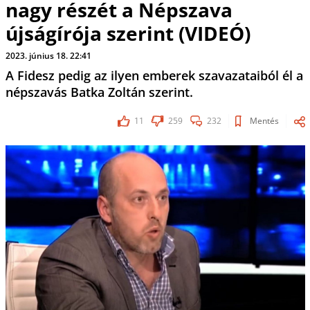
nagy részét a Népszava
újságírója szerint (VIDEÓ)
2023. június 18. 22:41
A Fidesz pedig az ilyen emberek szavazataiból él a
népszavás Batka Zoltán szerint.
11
259
232
Mentés