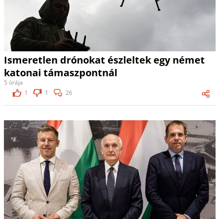
Ismeretlen drónokat észleltek egy német
katonai támaszpontnál
5 órája
1
1
26