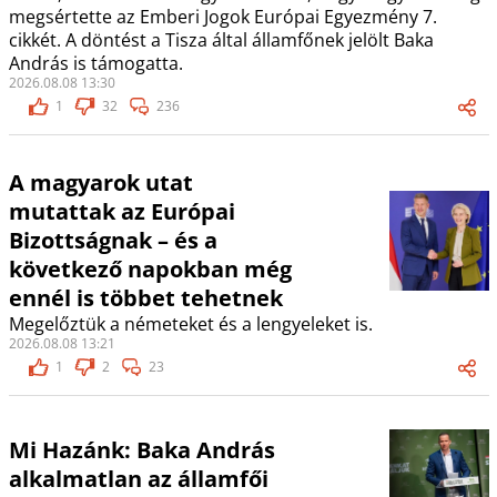
megsértette az Emberi Jogok Európai Egyezmény 7.
cikkét. A döntést a Tisza által államfőnek jelölt Baka
András is támogatta.
2026.08.08 13:30
1
32
236
A magyarok utat
mutattak az Európai
Bizottságnak – és a
következő napokban még
ennél is többet tehetnek
Megelőztük a németeket és a lengyeleket is.
2026.08.08 13:21
1
2
23
Mi Hazánk: Baka András
alkalmatlan az államfői