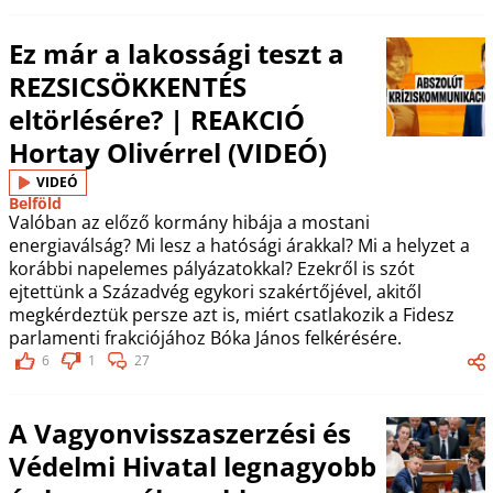
Ez már a lakossági teszt a
REZSICSÖKKENTÉS
eltörlésére? | REAKCIÓ
Hortay Olivérrel (VIDEÓ)
VIDEÓ
Belföld
Valóban az előző kormány hibája a mostani
energiaválság? Mi lesz a hatósági árakkal? Mi a helyzet a
korábbi napelemes pályázatokkal? Ezekről is szót
ejtettünk a Századvég egykori szakértőjével, akitől
megkérdeztük persze azt is, miért csatlakozik a Fidesz
parlamenti frakciójához Bóka János felkérésére.
6
1
27
A Vagyonvisszaszerzési és
Védelmi Hivatal legnagyobb