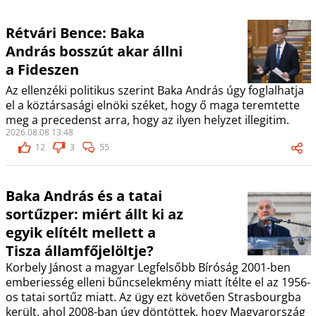
Rétvári Bence: Baka
András bosszút akar állni
a Fideszen
Az ellenzéki politikus szerint Baka András úgy foglalhatja
el a köztársasági elnöki széket, hogy ő maga teremtette
meg a precedenst arra, hogy az ilyen helyzet illegitim.
2026.08.08 13:48
12
3
55
Baka András és a tatai
sortűzper: miért állt ki az
egyik elítélt mellett a
Tisza államfőjelöltje?
Korbely Jánost a magyar Legfelsőbb Bíróság 2001-ben
emberiesség elleni bűncselekmény miatt ítélte el az 1956-
os tatai sortűz miatt. Az ügy ezt követően Strasbourgba
került, ahol 2008-ban úgy döntöttek, hogy Magyarország