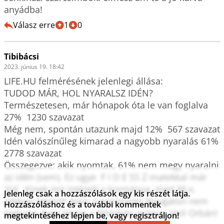
anyádba!
Válasz erre
1
0
Tibibácsi
2023. június 19. 18:42
LIFE.HU felmérésének jelenlegi állása: 

TUDOD MÁR, HOL NYARALSZ IDÉN?

Természetesen, már hónapok óta le van foglalva  
27%  1230 szavazat

Még nem, spontán utazunk majd 12%  567 szavazat

Idén valószínűleg kimarad a nagyobb nyaralás 61%  
2778 szavazat

Összegezve: akik nyomtak, 61% nem megy nyaralni 
az idén (sem). Ez ugye  F I D E SS Z matekkal már 
3/4.  Kinek mit intézett a kormánya, mert M.o. 
Jelenleg csak a hozzászólások egy kis részét látja.
jobban teljesít! Azon a nyomorgó Nyugaton nem 
Hozzászóláshoz és a további kommentek
egészen ilyen lenne a felmérés aránya. Heil Orbán!
megtekintéséhez lépjen be, vagy regisztráljon!