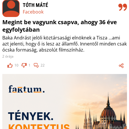
TÓTH MÁTÉ
Facebook
Megint be vagyunk csapva, ahogy 36 éve
egyfolytában
Baka Andrást jelöli köztársasági elnöknek a Tisza ...ami
azt jelenti, hogy ő is lesz az államfő. Innentől minden csak
ócska formaság, abszolút filmszínház.
2 órája
10
1
22