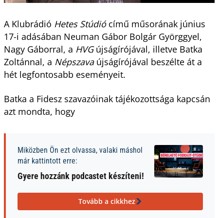
A Klubrádió
Hetes Stúdió
című műsorának június
17-i adásában Neuman Gábor Bolgár Györggyel,
Nagy Gáborral, a
HVG
újságírójával, illetve Batka
Zoltánnal, a
Népszava
újságírójával beszélte át a
hét legfontosabb eseményeit.
Batka a Fidesz szavazóinak tájékozottsága kapcsán
azt mondta, hogy
Miközben Ön ezt olvassa, valaki máshol
már kattintott erre:
Gyere hozzánk podcastet készíteni!
Tovább a cikkhez