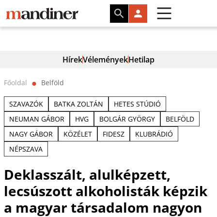
Hírek
Vélemények
Hetilap
Főoldal
Belföld
⬤
SZAVAZÓK
BATKA ZOLTÁN
HETES STÚDIÓ
NEUMAN GÁBOR
HVG
BOLGÁR GYÖRGY
BELFÖLD
NAGY GÁBOR
KÖZÉLET
FIDESZ
KLUBRÁDIÓ
NÉPSZAVA
Deklasszált, alulképzett,
lecsúszott alkoholisták képzik
a magyar társadalom nagyon