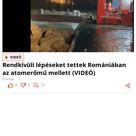
VIDEÓ
Rendkívüli lépéseket tettek Romániában
az atomerőmű mellett (VIDEÓ)
8 órája
4
2
75