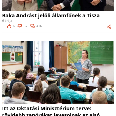
Baka Andrást jelöli államfőnek a Tisza
6 órája
6
57
416
Itt az Oktatási Minisztérium terve:
rövidebb tanórákat javasolnak az alsó