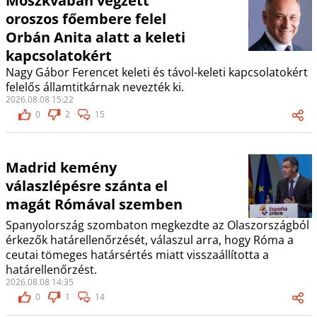
Moszkvában végzett
oroszos főembere felel
Orbán Anita alatt a keleti
kapcsolatokért
Nagy Gábor Ferencet keleti és távol-keleti kapcsolatokért
felelős államtitkárnak nevezték ki.
2026.08.08 15:22
0
2
15
Madrid kemény
válaszlépésre szánta el
magát Rómával szemben
Spanyolország szombaton megkezdte az Olaszországból
érkezők határellenőrzését, válaszul arra, hogy Róma a
ceutai tömeges határsértés miatt visszaállította a
határellenőrzést.
2026.08.08 14:35
0
1
14