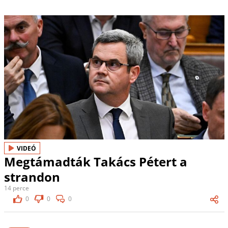
VIDEÓ
Megtámadták Takács Pétert a
strandon
14 perce
0
0
0