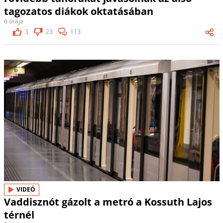
tagozatos diákok oktatásában
6 órája
3
23
113
VIDEÓ
Vaddisznót gázolt a metró a Kossuth Lajos
térnél