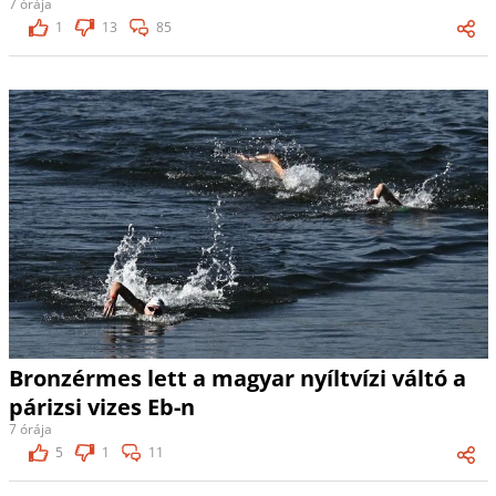
7 órája
1
13
85
Bronzérmes lett a magyar nyíltvízi váltó a
párizsi vizes Eb-n
7 órája
5
1
11