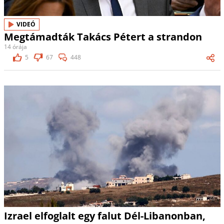
VIDEÓ
Megtámadták Takács Pétert a strandon
14 órája
5
67
448
Izrael elfoglalt egy falut Dél-Libanonban,