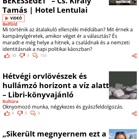
BÉKESSÉGET” – Cs. Kiràly
Tamás | Hotel Lentulai
VIDEÓ
Belföld
Mi történik az átalakuló ellenzéki médiában? Mit érnek a
kampányígéretek, amikor véget ér a választás? És
maradt-e még helye a hitnek, a családnak és a nemzeti
identitásnak a napi politikai káoszban?
30
3
153
Hétvégi orvlövészek és
hullámzó horizont a víz alatt
– Libri-könyvajánló
Kultúra
Oknyomozó munka, négykezes és gyászfeldolgozás.
0
0
0
„Sikerült megnyernem ezt a