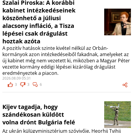
Szalai Piroska: A korábbi
kabinet intézkedéseinek
köszönhető a júliusi
alacsony infláció, a Tisza
lépései csak drágulást
hoztak azóta
A pozitív hatások szinte kivétel nélkül az Orbán-
kormányok azon intézkedéseiből fakadnak, amelyeket az
új kabinet még nem vezetett ki, miközben a Magyar Péter
vezette kormány eddigi lépései kizárólag drágulást
eredményeztek a piacon.
2026.08.09 05:31
3
3
6
Kijev tagadja, hogy
szándékosan küldött
volna drónt Bulgária felé
Az ukrán külügyminisztérium szóvivője, Heorhij Tyihij