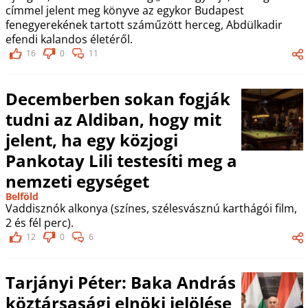
címmel jelent meg könyve az egykor Budapest
fenegyerekének tartott száműzött herceg, Abdülkadir
efendi kalandos életéről.
16
0
11
Decemberben sokan fogják
tudni az Aldiban, hogy mit
jelent, ha egy közjogi
Pankotay Lili testesíti meg a
nemzeti egységet
Belföld
Vaddisznók alkonya (színes, szélesvásznú karthágói film,
2 és fél perc).
12
0
6
Tarjányi Péter: Baka András
köztársasági elnöki jelölése