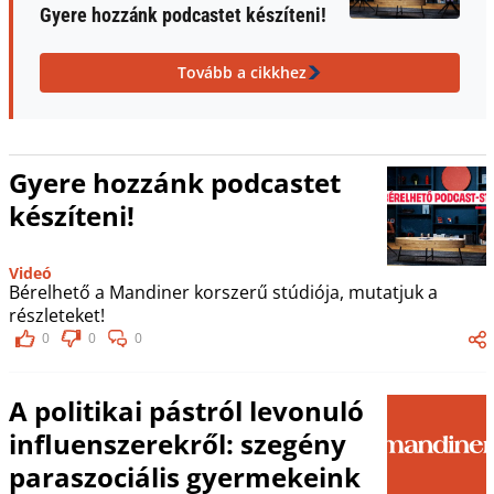
Gyere hozzánk podcastet készíteni!
Tovább a cikkhez
Gyere hozzánk podcastet
készíteni!
Videó
Bérelhető a Mandiner korszerű stúdiója, mutatjuk a
részleteket!
0
0
0
A politikai pástról levonuló
influenszerekről: szegény
paraszociális gyermekeink