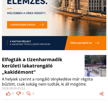
Elfogták a tizenharmadik
kerületi lakatrongáló
„kakidémont”
A helyiek szerint a rongáló ténykedése már régóta
bűzlött, csak sokáig nem tudták, ki áll mögötte.
2026.08.09 05:53
0
0
3