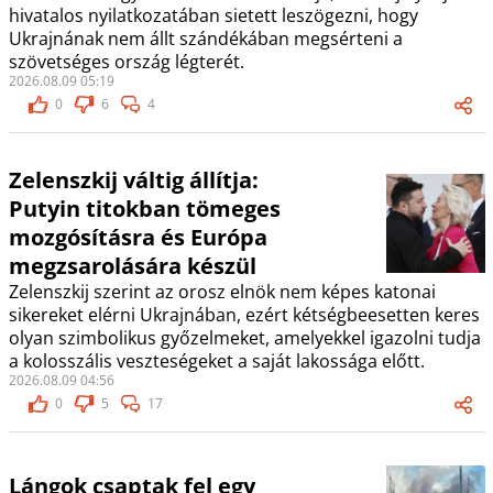
hivatalos nyilatkozatában sietett leszögezni, hogy
Ukrajnának nem állt szándékában megsérteni a
szövetséges ország légterét.
2026.08.09 05:19
0
6
4
Zelenszkij váltig állítja:
Putyin titokban tömeges
mozgósításra és Európa
megzsarolására készül
Zelenszkij szerint az orosz elnök nem képes katonai
sikereket elérni Ukrajnában, ezért kétségbeesetten keres
olyan szimbolikus győzelmeket, amelyekkel igazolni tudja
a kolosszális veszteségeket a saját lakossága előtt.
2026.08.09 04:56
0
5
17
Lángok csaptak fel egy