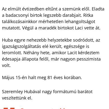
Az elmúlt évtizedben eltűnt a szemünk elől. Eladta
a badacsonyi birtok legszebb darabjait. Ritka
találkozásainkkor mérhetetlen lehangoltságot
mutatott. Végül a maradék birtokot Laci vette át.
Huba egyre nehezebb helyzetekbe sodródott, az
igazságszolgáltatás elé került, egészsége is
leromlott. Néhány hete, amikor Lacit kérdeztem
édesapja állapota felől, már nagyon pesszimista
volt.
Május 15-én halt meg 81 éves korában.
Szeremley Hubával nagy formátumú barátot
veszítettünk el.