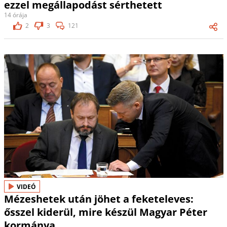
ezzel megállapodást sérthetett
14 órája
2
3
121
VIDEÓ
Mézeshetek után jöhet a feketeleves:
ősszel kiderül, mire készül Magyar Péter
kormánya