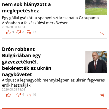
nem sok hiányzott a
meglepetéshez
Egy góllal győzött a spanyol sztárcsapat a Groupama
Arénában a felkészülési mérkőzésen.
2026.08.08 18:51
3
0
37
Drón robbant
Bulgáriában egy
gázvezetéknél,
bekérették az ukrán
nagykövetet
A típust a legnagyobb mennyiségben az ukrán fegyveres
erők használják.
2026.08.08 18:08
1
9
40