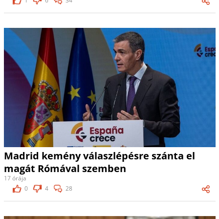
1
6
34
Madrid kemény válaszlépésre szánta el
magát Rómával szemben
17 órája
0
4
28