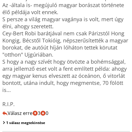
Az -általa is- megújuló magyar borászat története 
élő példája volt ennek.

S persze a világ magyar vagánya is volt, mert úgy 
élni, ahogy szeretett.

Cey-Bert Robi barátjával nem csak Párizstól Hong 
Kongig, Bécstől Tokióig, népszerűsítették a magyar 
borokat, de autóút híján lóháton tettek körutat 
"otthon" Ujgúriában.

S hogy a nagy szívét hogy ötvözte a bohémsággal, 
arra jellemző eset volt a fent említett példa: ahogy 
egy magyar kenus elveszett az óceánon, ő vitorlát 
bontott, utána indult, hogy megmentse, 70 fölött 
is...

R.I.P.
Válasz erre
3
0
1 válasz megtekintése