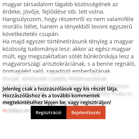
magyar társadalom tágabb közösségének az 
érdeke, jövője, fejlődése stb. lett volna. 

Hangsúlyozom, hogy részemről ez nem valamiféle 
morális ítélet, hanem a tényekből levont egyszerű 
következtetés csupán.

Ha majd egyszer történetírásunk tényleg a magyar 
közösség tudománya lesz: akkor az egész magyar 
múlt, egy megszakítatlan sötét bűnkrónikája lesz a 
magyarországi arisztokráciának, s a benne regnáló, 
önmagáért való, ragadozó emberfajtának.

Annak, amelynek csekély feltámasztását 
pillanthattuk meg, az aranyfüstös újkapitalizmus 
Jelenleg csak a hozzászólások egy kis részét látja.
'90-es évei során, és amelynek Szeremley Huba is, 
Hozzászóláshoz és a további kommentek
akarva-akaratlanul, a részét képezete.
megtekintéséhez lépjen be, vagy regisztráljon!
Válasz erre
0
3
Regisztráció
Bejelentkezés