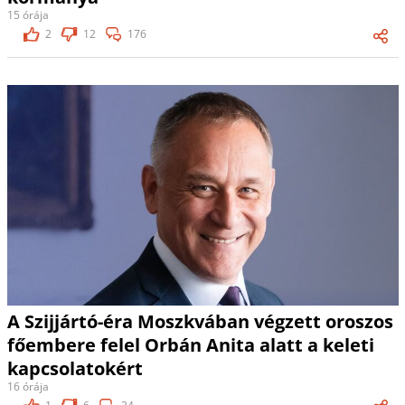
15 órája
2
12
176
A Szijjártó-éra Moszkvában végzett oroszos
főembere felel Orbán Anita alatt a keleti
kapcsolatokért
16 órája