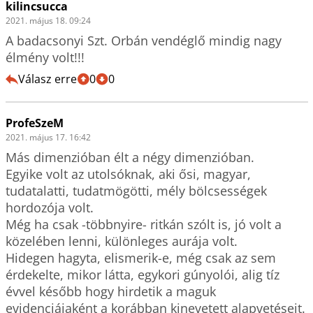
kilincsucca
2021. május 18. 09:24
A badacsonyi Szt. Orbán vendéglő mindig nagy 
élmény volt!!!
Válasz erre
0
0
ProfeSzeM
2021. május 17. 16:42
Más dimenzióban élt a négy dimenzióban. 

Egyike volt az utolsóknak, aki ősi, magyar, 
tudatalatti, tudatmögötti, mély bölcsességek 
hordozója volt.

Még ha csak -többnyire- ritkán szólt is, jó volt a 
közelében lenni, különleges aurája volt.

Hidegen hagyta, elismerik-e, még csak az sem 
érdekelte, mikor látta, egykori gúnyolói, alig tíz 
évvel később hogy hirdetik a maguk 
evidenciájaként a korábban kinevetett alapvetéseit. 
