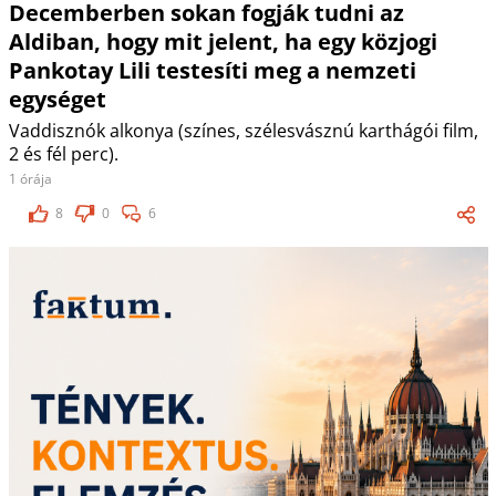
Decemberben sokan fogják tudni az
Aldiban, hogy mit jelent, ha egy közjogi
Pankotay Lili testesíti meg a nemzeti
egységet
Vaddisznók alkonya (színes, szélesvásznú karthágói film,
2 és fél perc).
1 órája
8
0
6