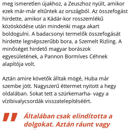
meg ismeretlen újakhoz, a Zeuszhoz nyúlt, amikor
ezek már-már eltűntek az országból. Az összefogást
hirdette, amikor a Kádár-kor rosszemlékű
közösködése után mindenki maga akart
boldogulni. A badacsonyi termelők összefogását
hirdette legnépszerűbb bora, a Szemelt Rizling. A
minőséget hirdető magyar borászok
egyesületének, a Pannon Bormíves Céhnek
alapítója volt.
Aztán amire követők álltak mögé, Huba már
szembe jött. Nagyszerű éttermet nyitott a hegy
oldalában. Sokat tett a szürkemarha- vagy a
vízibivalycsordák visszatelepítéséért.
Általában csak elindította a
dolgokat. Aztán ráunt vagy