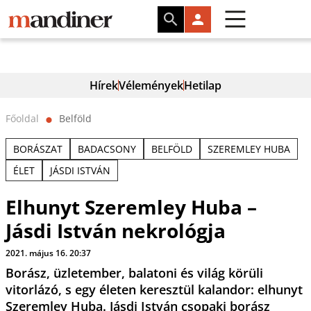
Hírek
Vélemények
Hetilap
Főoldal
Belföld
⬤
BORÁSZAT
BADACSONY
BELFÖLD
SZEREMLEY HUBA
ÉLET
JÁSDI ISTVÁN
Elhunyt Szeremley Huba –
Jásdi István nekrológja
2021. május 16. 20:37
Borász, üzletember, balatoni és világ körüli
vitorlázó, s egy életen keresztül kalandor: elhunyt
Szeremley Huba. Jásdi István csopaki borász