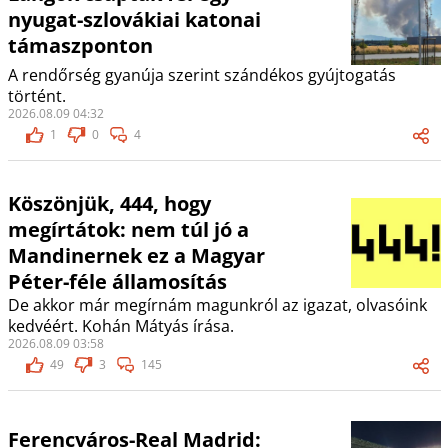
nyugat-szlovákiai katonai
támaszponton
A rendőrség gyanúja szerint szándékos gyújtogatás
történt.
2026.08.09 04:32
1
0
4
Köszönjük, 444, hogy
megírtátok: nem túl jó a
Mandinernek ez a Magyar
Péter-féle államosítás
De akkor már megírnám magunkról az igazat, olvasóink
kedvéért. Kohán Mátyás írása.
2026.08.09 03:58
49
3
145
Ferencváros-Real Madrid: