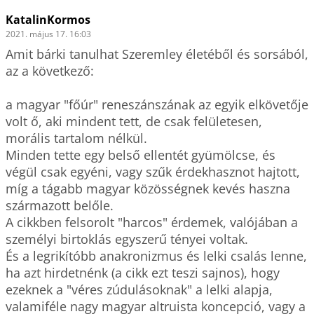
KatalinKormos
2021. május 17. 16:03
Amit bárki tanulhat Szeremley életéből és sorsából, 
az a következő:

a magyar "főúr" reneszánszának az egyik elkövetője 
volt ő, aki mindent tett, de csak felületesen, 
morális tartalom nélkül.

Minden tette egy belső ellentét gyümölcse, és 
végül csak egyéni, vagy szűk érdekhasznot hajtott, 
míg a tágabb magyar közösségnek kevés haszna 
származott belőle.

A cikkben felsorolt "harcos" érdemek, valójában a 
személyi birtoklás egyszerű tényei voltak. 

És a legrikítóbb anakronizmus és lelki csalás lenne, 
ha azt hirdetnénk (a cikk ezt teszi sajnos), hogy 
ezeknek a "véres zúdulásoknak" a lelki alapja, 
valamiféle nagy magyar altruista koncepció, vagy a 