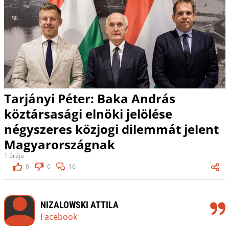
Tarjányi Péter: Baka András
köztársasági elnöki jelölése
négyszeres közjogi dilemmát jelent
Magyarországnak
1 órája
6
0
16
NIZALOWSKI ATTILA
Facebook