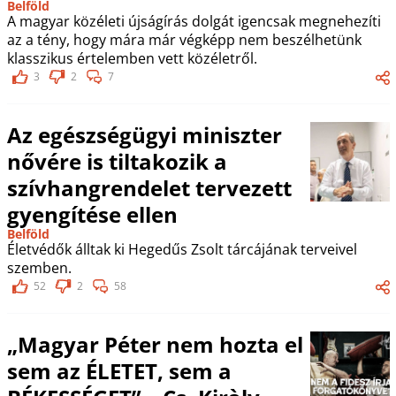
Belföld
A magyar közéleti újságírás dolgát igencsak megnehezíti
az a tény, hogy mára már végképp nem beszélhetünk
klasszikus értelemben vett közéletről.
3
2
7
Az egészségügyi miniszter
nővére is tiltakozik a
szívhangrendelet tervezett
gyengítése ellen
Belföld
Életvédők álltak ki Hegedűs Zsolt tárcájának terveivel
szemben.
52
2
58
„Magyar Péter nem hozta el
sem az ÉLETET, sem a