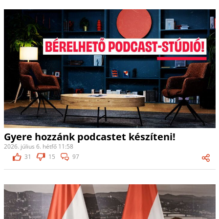
Gyere hozzánk podcastet készíteni!
2026. július 6. hétfő 11:58
31
15
97