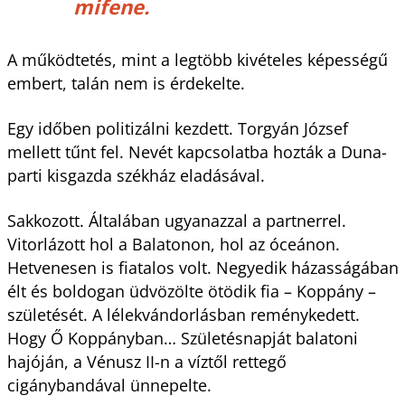
mifene.
A működtetés, mint a legtöbb kivételes képességű
embert, talán nem is érdekelte.
Egy időben politizálni kezdett. Torgyán József
mellett tűnt fel. Nevét kapcsolatba hozták a Duna-
parti kisgazda székház eladásával.
Sakkozott. Általában ugyanazzal a partnerrel.
Vitorlázott hol a Balatonon, hol az óceánon.
Hetvenesen is fiatalos volt. Negyedik házasságában
élt és boldogan üdvözölte ötödik fia – Koppány –
születését. A lélekvándorlásban reménykedett.
Hogy Ő Koppányban… Születésnapját balatoni
hajóján, a Vénusz II-n a víztől rettegő
cigánybandával ünnepelte.