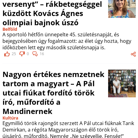
versenyt” – rákbetegséggel
küzdött Kovács Ágnes
olimpiai bajnok úszó
Belföld
A sportoló hétfőn ünnepelte 45. születésnapját, és
bejegyzésében úgy fogalmazott: az élet úgy hozta, hogy
időközben lett egy második születésnapja is.
25
0
16
Nagyon értékes nemzetnek
tartom a magyart – A Pál
utcai fiúkat fordító török
író, műfordító a
Mandinernek
Kultúra
Egymillió török rajongót szerzett A Pál utcai fiúknak Tarık
Demirkan, a régóta Magyarországon élő török író,
újságíró, műfordító. Nemrég „Ne szégyellje, Fenség!”