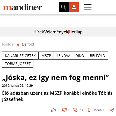
Hírek
Vélemények
Hetilap
Főoldal
Belföld
⬤
KANÁRI-SZIGETEK
MSZP
LENDVAI ILDIKÓ
BELFÖLD
TÓBIÁS JÓZSEF
„Jóska, ez így nem fog menni”
2019. július 26. 12:29
Élő adásban üzent az MSZP korábbi elnöke Tóbiás
Józsefnek.
0
0
73
Mentés