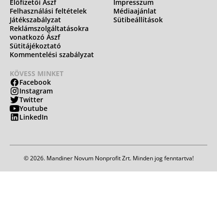
Előfizetői Ászf
Impresszum
Felhasználási feltételek
Médiaajánlat
Játékszabályzat
Sütibeállítások
Reklámszolgáltatásokra
vonatkozó Ászf
Sütitájékoztató
Kommentelési szabályzat
KÖVESS MINKET
Facebook
Instagram
Twitter
Youtube
LinkedIn
© 2026. Mandiner Novum Nonprofit Zrt. Minden jog fenntartva!