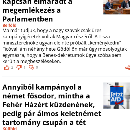
kapcsán elmaradt a
megemlékezés a
Parlamentben
Belföld
Ma már tudjuk, hogy a nagy szavak csak üres
kampányígéretek voltak Magyar részéről. A Tisza
miniszterelnöke ugyan eleinte próbált „keménykedni”
Ficóval, ám néhány hete Gödöllőn már úgy mosolyogtak
egymásra, hogy a Benes-dekrétumok ügye szóba sem
került a megbeszéléseken.
2
1
0
Annyiból kampányol a
német fősodor, mintha a
Fehér Házért küzdenének,
pedig pár álmos keletnémet
tartomány csupán a tét
Külföld