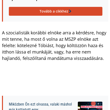
Tovább a cikkhez
A szocialisták korábbi elnöke arra a kérdésre, hogy
mit tenne, ha most ő volna az MSZP elnöke azt
felelte: kötelezné Tóbiást, hogy költözzön haza és
itthon lássa el munkáját, vagy, ha erre nem
hajlandó, felszólítaná mandátuma visszaadására.
Miközben Ön ezt olvassa, valaki máshol
már kattintott erre: