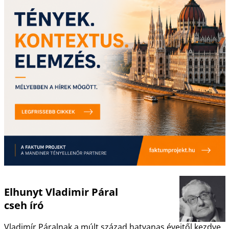
Elhunyt Vladimir Páral
cseh író
Vladimír Páralnak a múlt század hatvanas éveitől kezdve