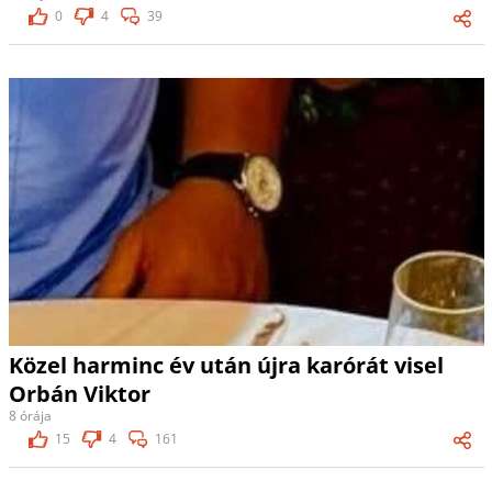
0
4
39
Közel harminc év után újra karórát visel
Orbán Viktor
8 órája
15
4
161