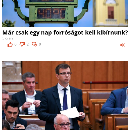
Már csak egy nap forróságot kell kibírnunk?
5 órája
0
2
0