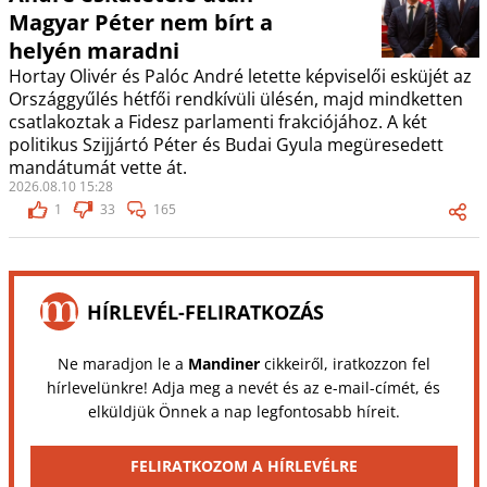
Magyar Péter nem bírt a
helyén maradni
Hortay Olivér és Palóc André letette képviselői esküjét az
Országgyűlés hétfői rendkívüli ülésén, majd mindketten
csatlakoztak a Fidesz parlamenti frakciójához. A két
politikus Szijjártó Péter és Budai Gyula megüresedett
mandátumát vette át.
2026.08.10 15:28
1
33
165
HÍRLEVÉL-FELIRATKOZÁS
Ne maradjon le a
Mandiner
cikkeiről, iratkozzon fel
hírlevelünkre! Adja meg a nevét és az e-mail-címét, és
elküldjük Önnek a nap legfontosabb híreit.
FELIRATKOZOM A HÍRLEVÉLRE