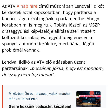
Az ATV
A nap híre
című műsorában Lendvai Ildikót
kérdezték azzal kapcsolatban, hogy párttársa a
Kanári-szigetekről ingázik a parlamentbe. Ahogy
korábban mi is megírtuk, Tóbiás József, az MSZP
országgyűlési képviselője állítása szerint azért
költözött ki családjával együtt ideiglenesen a
spanyol autonóm területre, mert fiának légúti
problémái vannak.
Lendvai Ildikó az ATV élő adásában üzent
párttársának:
„bocsánat, Jóska, hogy ezt mondom,
de ez így nem fog menni”
.
Miközben Ön ezt olvassa, valaki máshol
már kattintott erre:
Gyere hozzánk podcastet készíteni!