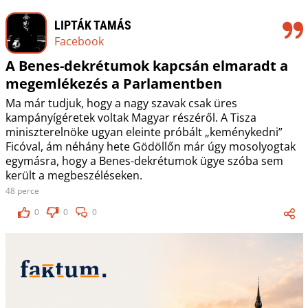
LIPTÁK TAMÁS
Facebook
A Benes-dekrétumok kapcsán elmaradt a
megemlékezés a Parlamentben
Ma már tudjuk, hogy a nagy szavak csak üres
kampányígéretek voltak Magyar részéről. A Tisza
miniszterelnöke ugyan eleinte próbált „keménykedni”
Ficóval, ám néhány hete Gödöllőn már úgy mosolyogtak
egymásra, hogy a Benes-dekrétumok ügye szóba sem
került a megbeszéléseken.
48 perce
0
0
0