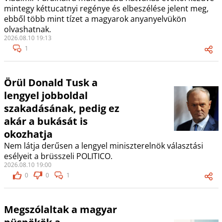
mintegy kéttucatnyi regénye és elbeszélése jelent meg,
ebből több mint tízet a magyarok anyanyelvükön
olvashatnak.
2026.08.10 19:13
1
Örül Donald Tusk a
lengyel jobboldal
szakadásának, pedig ez
akár a bukását is
okozhatja
Nem látja derűsen a lengyel miniszterelnök választási
esélyeit a brüsszeli POLITICO.
2026.08.10 19:00
0
0
1
Megszólaltak a magyar