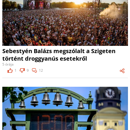
Sebestyén Balázs megszólalt a Szigeten
történt droggyanús esetekről
5 órája
1
9
12