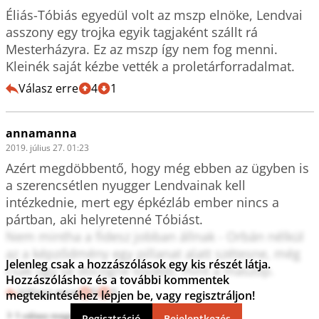
Éliás-Tóbiás egyedül volt az mszp elnöke, Lendvai 
asszony egy trojka egyik tagjaként szállt rá 
Mesterházyra. Ez az mszp így nem fog menni. 
Kleinék saját kézbe vették a proletárforradalmat.
Válasz erre
4
1
annamanna
2019. július 27. 01:23
Azért megdöbbentő, hogy még ebben az ügyben is 
a szerencsétlen nyugger Lendvainak kell 
intézkednie, mert egy épkézláb ember nincs a 
pártban, aki helyretenné Tóbiást. 

Nem mintha a fidesz jobban állnak - Orbán nélkül 
az a képződmény egy pillanat alatt szétesne, még 
Jelenleg csak a hozzászólások egy kis részét látja.
csak úgy se döcögne tovább, mint a maszop.
Hozzászóláshoz és a további kommentek
Válasz erre
5
3
megtekintéséhez lépjen be, vagy regisztráljon!
1 válasz megtekintése
Regisztráció
Bejelentkezés