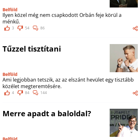
Belföld
Ilyen közel még nem csapkodott Orbán feje körül a
ménkű.
3
54
86
Tűzzel tisztítani
Belföld
Ami legjobban tetszik, az az elszánt hevület egy tisztább
közélet megteremtésére.
4
84
144
Merre apadt a baloldal?
Belföld