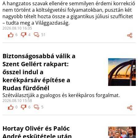
A hangzatos szavak ellenére semmilyen érdemi korrekció
nem történt a költségvetési folyamatokban, pusztán két
nagyobb tételt hozta össze a gigantikus júliusi szufficitet
– tudta meg a Világgazdaság.
2026.08.10 16:35
6
4
51
Biztonságosabbá válik a
Szent Gellért rakpart:
ősszel indul a
kerékpársáv építése a
Rudas fürdőnél
Szétválasztják a gyalogos és kerékpáros forgalmat.
2026.08.10 15:58
0
6
5
Hortay Olivér és Palóc
André eskütétele után