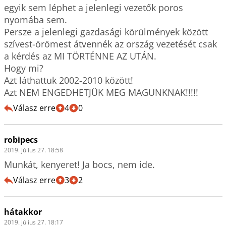
egyik sem léphet a jelenlegi vezetők poros 
nyomába sem.

Persze a jelenlegi gazdasági körülmények között 
szívest-örömest átvennék az ország vezetését csak 
a kérdés az MI TÖRTÉNNE AZ UTÁN.

Hogy mi?

Azt láthattuk 2002-2010 között!

Azt NEM ENGEDHETJÜK MEG MAGUNKNAK!!!!!
Válasz erre
4
0
robipecs
2019. július 27. 18:58
Munkát, kenyeret! Ja bocs, nem ide.
Válasz erre
3
2
hátakkor
2019. július 27. 18:17