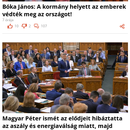
Bóka János: A kormány helyett az emberek
védték meg az országot!
7 órája
10
2
107
Magyar Péter ismét az elődjeit hibáztatta
az aszály és energiaválság miatt, majd