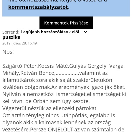
kommentszabályzatot
.
Kommentek frissítése
Sorrend:
puszika
2019. július 28. 16:49
Nos!

Szíjjártó Péter,Kocsis Máté,Gulyás Gergely, Varga 
Mihály,Rétvári Bence,................valamint az 
államtitkárok sora akik saját szakterületükön 
kiválóan dolgoznak.Az eredmények igazolják őket.

Nyilván a nemzetközi ismertséget,elismertséget ki 
kell vívni de Orbán sem úgy kezdte.

Végezetül nézzük az ellenzéki pártokat.

Ott aztán tényleg nincs utánpótlás,legalább is 
olyanok akik alkalmasak lennének az ország 
vezetésére.Persze ÖNJELÖLT az van számtalan de 