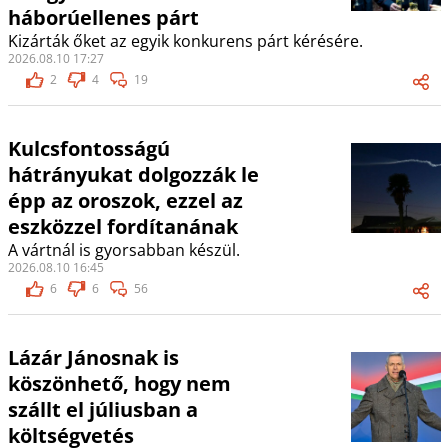
háborúellenes párt
Kizárták őket az egyik konkurens párt kérésére.
2026.08.10 17:27
2
4
19
Kulcsfontosságú
hátrányukat dolgozzák le
épp az oroszok, ezzel az
eszközzel fordítanának
A vártnál is gyorsabban készül.
2026.08.10 16:45
6
6
56
Lázár Jánosnak is
köszönhető, hogy nem
szállt el júliusban a
költségvetés