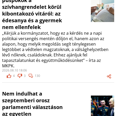
püspökök a
szívhangrendelet körül
kibontakozó vitáról: az
édesanya és a gyermek
nem ellenfelek
„Kérjük a kormányzatot, hogy ez a kérdés ne a napi
politikai versengés mentén dőljön el, hanem azon az
alapon, hogy melyik megoldás segít ténylegesen
legtöbbet a védtelen magzatoknak, a válsághelyzetben
lévő nőknek, családoknak. Ehhez ajánljuk fel
tapasztalatunkat és együttműködésünket” – írta az
MKPK.
2026.08.10 18:06
4
3
130
Nem indulhat a
szeptemberi orosz
parlamenti választáson
az egyetlen