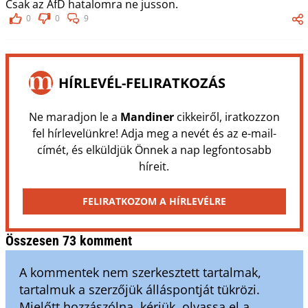
Csak az AfD hatalomra ne jusson.
0
0
9
HÍRLEVÉL-FELIRATKOZÁS
Ne maradjon le a
Mandiner
cikkeiről, iratkozzon
fel hírlevelünkre! Adja meg a nevét és az e-mail-
címét, és elküldjük Önnek a nap legfontosabb
híreit.
FELIRATKOZOM A HÍRLEVÉLRE
Összesen 73 komment
A kommentek nem szerkesztett tartalmak,
tartalmuk a szerzőjük álláspontját tükrözi.
Mielőtt hozzászólna, kérjük, olvassa el a