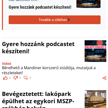
Gyere hozzánk podcastet készíteni!
Tovább a cikkhez
Gyere hozzánk podcastet
készíteni!
Videó
Bérelhető a Mandiner korszerű stúdiója, mutatjuk a
részleteket!
0
0
0
Bevégeztetett: lakópark
épülhet az egykori MSZP-