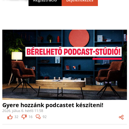
Gyere hozzánk podcastet készíteni!
2026. július 6. hétfő 11:58
32
16
92