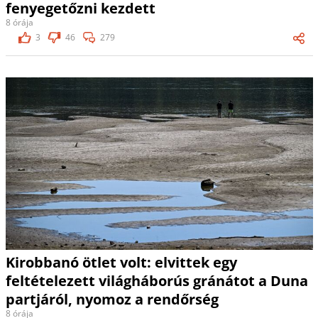
fenyegetőzni kezdett
8 órája
3
46
279
Kirobbanó ötlet volt: elvittek egy
feltételezett világháborús gránátot a Duna
partjáról, nyomoz a rendőrség
8 órája