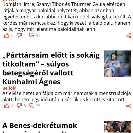
Komjáthi Imre, Szanyi Tibor és Thürmer Gyula eltérően
látják a magyar baloldal helyzetét, abban azonban
egyetértenek: a korábbi politikai modell válságba került. A
kérdés már nemcsak az, hogy ki vezeti a baloldalt, hanem
az is, hogy mit jelent ma baloldalinak lenni.
0
1
40
„Párttársaim előtt is sokáig
titkoltam” – súlyos
betegségéről vallott
Kunhalmi Ágnes
Belföld
Az elviselhetetlen fájdalom már nemcsak a menstruációja
alatt, hanem egy idő után a két ciklus között is kitartott.
6
3
77
A Benes-dekrétumok