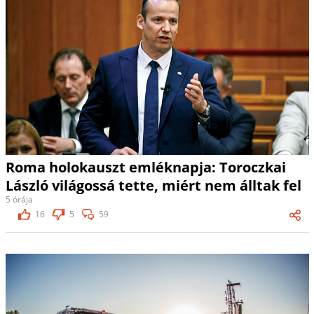
Roma holokauszt emléknapja: Toroczkai
László világossá tette, miért nem álltak fel
5 órája
16
5
59