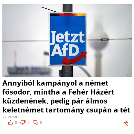
Annyiból kampányol a német
fősodor, mintha a Fehér Házért
küzdenének, pedig pár álmos
keletnémet tartomány csupán a tét
53 perce
0
0
0