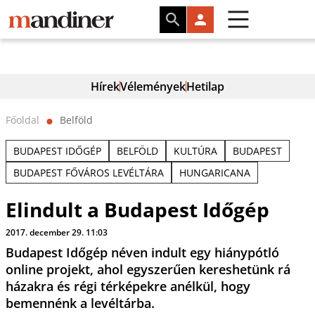
Hírek
Vélemények
Hetilap
Főoldal
Belföld
⬤
BUDAPEST IDŐGÉP
BELFÖLD
KULTÚRA
BUDAPEST
BUDAPEST FŐVÁROS LEVÉLTÁRA
HUNGARICANA
Elindult a Budapest Időgép
2017. december 29. 11:03
Budapest Időgép néven indult egy hiánypótló
online projekt, ahol egyszerűen kereshetünk rá
házakra és régi térképekre anélkül, hogy
bemennénk a levéltárba.