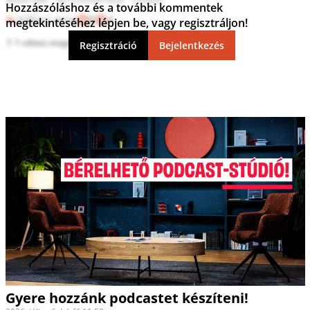
Hozzászóláshoz és a további kommentek
Válasz erre
8
4
megtekintéséhez lépjen be, vagy regisztráljon!
1 válasz megtekintése
Regisztráció
Bejelentkezés
Gyere hozzánk podcastet készíteni!