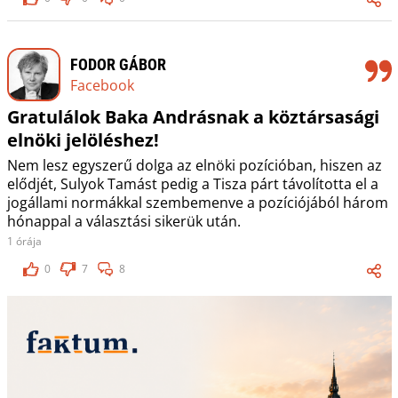
FODOR GÁBOR
Facebook
Gratulálok Baka Andrásnak a köztársasági
elnöki jelöléshez!
Nem lesz egyszerű dolga az elnöki pozícióban, hiszen az
elődjét, Sulyok Tamást pedig a Tisza párt távolította el a
jogállami normákkal szembemenve a pozíciójából három
hónappal a választási sikerük után.
1 órája
0
7
8