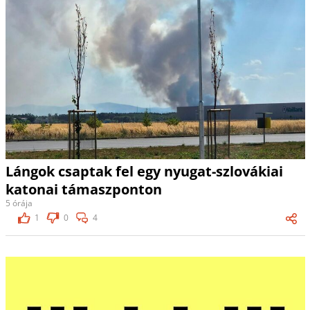
Lángok csaptak fel egy nyugat-szlovákiai
katonai támaszponton
5 órája
1
0
4