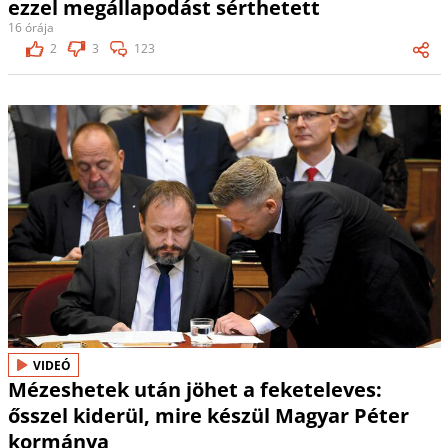
ezzel megállapodást sérthetett
16 órája
2
3
123
VIDEÓ
Mézeshetek után jöhet a feketeleves:
ősszel kiderül, mire készül Magyar Péter
kormánya