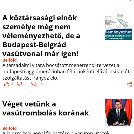
A köztársasági elnök
személye még nem
véleményezhető, de a
Budapest-Belgrád
vasútvonal már igen!
Belföld
A társadalmi vitára bocsátott menetrendi tervezet a
budapesti agglomerációban félóránkénti elővárosi vasúti
szolgáltatást irányoz elő.
1
11
38
Véget vetünk a
vasútrombolás korának
Belföld
A lajosmizsei vonal fejlesztése a vasúton utazók