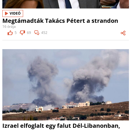
VIDEÓ
Megtámadták Takács Pétert a strandon
16 órája
5
69
452
Izrael elfoglalt egy falut Dél-Libanonban,