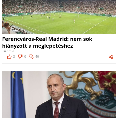
Ferencváros-Real Madrid: nem sok
hiányzott a meglepetéshez
14 órája
3
0
40