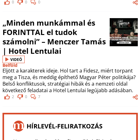
0
0
0
„Minden munkámmal és
FORINTTAL el tudok
számolni” – Menczer Tamás
| Hotel Lentulai
VIDEÓ
Belföld
Eljött a karakterek ideje. Hol tart a Fidesz, miért torpant
meg a Tisza, és meddig építhető Magyar Péter politikája?
Belső konfliktusok, stratégiai hibák és a nemzeti oldal
következő feladatai a Hotel Lentulai legújabb adásában.
2
0
7
HÍRLEVÉL-FELIRATKOZÁS