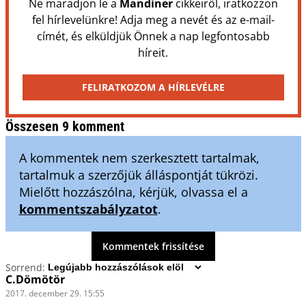
Ne maradjon le a
Mandiner
cikkeiről, iratkozzon
fel hírlevelünkre! Adja meg a nevét és az e-mail-
címét, és elküldjük Önnek a nap legfontosabb
híreit.
FELIRATKOZOM A HÍRLEVÉLRE
Összesen 9 komment
A kommentek nem szerkesztett tartalmak,
tartalmuk a szerzőjük álláspontját tükrözi.
Mielőtt hozzászólna, kérjük, olvassa el a
kommentszabályzatot
.
Kommentek frissítése
Sorrend:
C.Dömötör
2017. december 29. 15:55