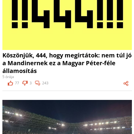
Köszönjük, 444, hogy megírtátok: nem túl jó
a Mandinernek ez a Magyar Péter-féle
államosítás
5 órája
77
3
243