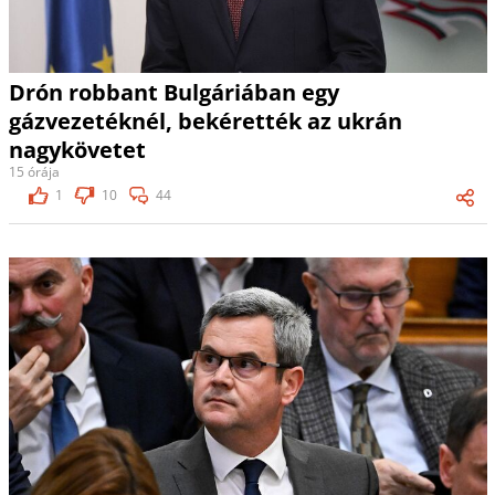
Drón robbant Bulgáriában egy
gázvezetéknél, bekérették az ukrán
nagykövetet
15 órája
1
10
44