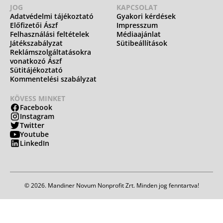
JOG
KAPCSOLAT
Adatvédelmi tájékoztató
Gyakori kérdések
Előfizetői Ászf
Impresszum
Felhasználási feltételek
Médiaajánlat
Játékszabályzat
Sütibeállítások
Reklámszolgáltatásokra
vonatkozó Ászf
Sütitájékoztató
Kommentelési szabályzat
KÖVESS MINKET
Facebook
Instagram
Twitter
Youtube
LinkedIn
© 2026. Mandiner Novum Nonprofit Zrt. Minden jog fenntartva!