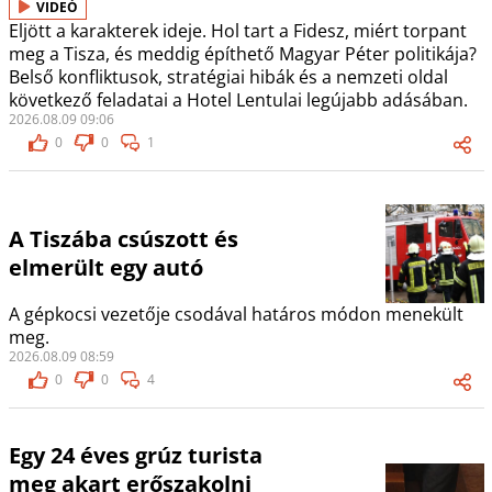
VIDEÓ
Eljött a karakterek ideje. Hol tart a Fidesz, miért torpant
meg a Tisza, és meddig építhető Magyar Péter politikája?
Belső konfliktusok, stratégiai hibák és a nemzeti oldal
következő feladatai a Hotel Lentulai legújabb adásában.
2026.08.09 09:06
0
0
1
A Tiszába csúszott és
elmerült egy autó
A gépkocsi vezetője csodával határos módon menekült
meg.
2026.08.09 08:59
0
0
4
Egy 24 éves grúz turista
meg akart erőszakolni