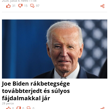
2026. július 6. hétfő 11:58
31
15
97
Joe Biden rákbetegsége
továbbterjedt és súlyos
fájdalmakkal jár
28 perce
0
0
0