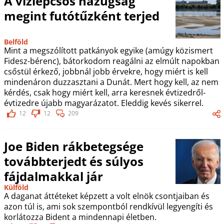
A vízlépcsős hazugság
megint futótűzként terjed
Belföld
Mint a megszólított patkányok egyike (amúgy közismert
Fidesz-bérenc), bátorkodom reagálni az elmúlt napokban
csőstül érkező, jobbnál jobb érvekre, hogy miért is kell
mindenáron duzzasztani a Dunát. Mert hogy kell, az nem
kérdés, csak hogy miért kell, arra keresnek évtizedről-
évtizedre újabb magyarázatot. Eleddig kevés sikerrel.
12
12
209
Joe Biden rákbetegsége
továbbterjedt és súlyos
fájdalmakkal jár
Külföld
A daganat áttéteket képzett a volt elnök csontjaiban és
azon túl is, ami sok szempontból rendkívül legyengíti és
korlátozza Bident a mindennapi életben.