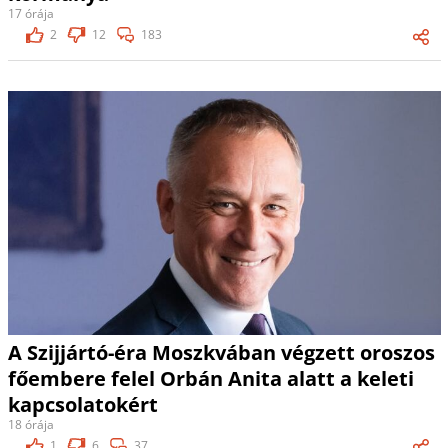
17 órája
2
12
183
A Szijjártó-éra Moszkvában végzett oroszos
főembere felel Orbán Anita alatt a keleti
kapcsolatokért
18 órája
1
6
37