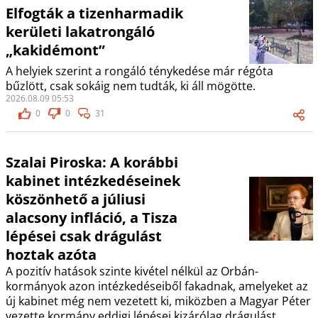
Elfogták a tizenharmadik
kerületi lakatrongáló
„kakidémont”
A helyiek szerint a rongáló ténykedése már régóta
bűzlött, csak sokáig nem tudták, ki áll mögötte.
2026.08.09 05:53
0
0
31
Szalai Piroska: A korábbi
kabinet intézkedéseinek
köszönhető a júliusi
alacsony infláció, a Tisza
lépései csak drágulást
hoztak azóta
A pozitív hatások szinte kivétel nélkül az Orbán-
kormányok azon intézkedéseiből fakadnak, amelyeket az
új kabinet még nem vezetett ki, miközben a Magyar Péter
vezette kormány eddigi lépései kizárólag drágulást