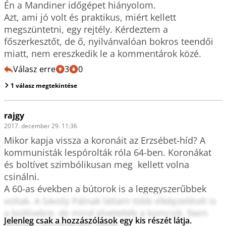
Én a Mandiner időgépet hiányolom.

Azt, ami jó volt és praktikus, miért kellett 
megszüntetni, egy rejtély. Kérdeztem a 
főszerkesztőt, de ő, nyilvánvalóan bokros teendői 
miatt, nem ereszkedik le a kommentárok közé.
Válasz erre
3
0
1 válasz megtekintése
rajgy
2017. december 29. 11:36
Mikor kapja vissza a koronáit az Erzsébet-híd? A 
kommunisták lespórolták róla 64-ben. Koronákat 
és boltívet szimbólikusan meg  kellett volna 
csinálni. 

A 60-as években a bútorok is a legegyszerűbbek 
voltak. A Sávoly Pálnak láttam több elképzelését is 
a boltívekre, de mind elvetették a komcsik. Nem 
Jelenleg csak a hozzászólások egy kis részét látja.
akartak "arisztokrata" hidat.