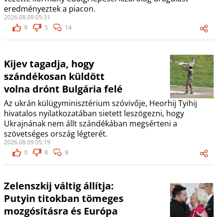
eredményeztek a piacon.
2026.08.09 05:31
8
5
14
Kijev tagadja, hogy
szándékosan küldött
volna drónt Bulgária felé
Az ukrán külügyminisztérium szóvivője, Heorhij Tyihij
hivatalos nyilatkozatában sietett leszögezni, hogy
Ukrajnának nem állt szándékában megsérteni a
szövetséges ország légterét.
2026.08.09 05:19
0
8
8
Zelenszkij váltig állítja:
Putyin titokban tömeges
mozgósításra és Európa