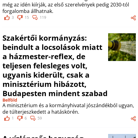
még az idén kiírják, az első szerelvények pedig 2030-tól
forgalomba állhatnak.
3
15
119
Szakértői kormányzás:
beindult a locsolások miatt
a házmester-reflex, de
teljesen felesleges volt,
ugyanis kiderült, csak a
minisztérium hibázott,
Budapesten mindent szabad
Belföld
A minisztérium és a kormányhivatal jószándékból ugyan,
de túlterjeszkedett a hatáskörén.
1
6
59