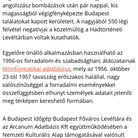
angolszász bombázások után pár nappal, kis
magasságból végigfényképezte Budapest
találatokat kapott kerületeit. A nagyjából 550 légi
felvétel negatívjai a közelmúltig a Hadtörténeti
Levéltárban voltak kutathatók.
Egyelőre önálló alkalmazásban használható az
1956-os forradalom és szabadságharc áldozatainak
térinformatikai adatbázisa
, mely az 1956. október
23-tól 1957 tavaszáig erőszakos halállal, nagy
valószínűséggel a forradalmi eseményekkel
összefüggésben elhunyt személyek adatait jeleníti
meg térképen kereshető formában.
A Budapest Időgép Budapest Főváros Levéltára és
az Arcanum Adatbázis Kft együttműködésében a
Nemzeti Kulturális Alap támogatásával valósult