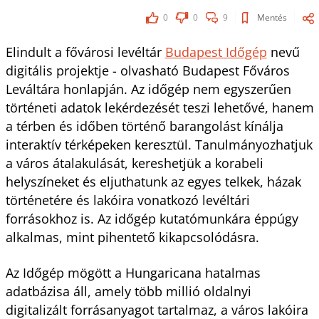
0
0
9
Mentés
Elindult a fővárosi levéltár
Budapest Időgép
nevű
digitális projektje - olvasható Budapest Főváros
Leváltára honlapján. Az időgép nem egyszerűen
történeti adatok lekérdezését teszi lehetővé, hanem
a térben és időben történő barangolást kínálja
interaktív térképeken keresztül. Tanulmányozhatjuk
a város átalakulását, kereshetjük a korabeli
helyszíneket és eljuthatunk az egyes telkek, házak
történetére és lakóira vonatkozó levéltári
forrásokhoz is. Az időgép kutatómunkára éppúgy
alkalmas, mint pihentető kikapcsolódásra.
Az Időgép mögött a Hungaricana hatalmas
adatbázisa áll, amely több millió oldalnyi
digitalizált forrásanyagot tartalmaz, a város lakóira