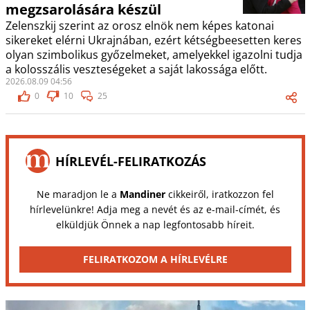
megzsarolására készül
Zelenszkij szerint az orosz elnök nem képes katonai
sikereket elérni Ukrajnában, ezért kétségbeesetten keres
olyan szimbolikus győzelmeket, amelyekkel igazolni tudja
a kolosszális veszteségeket a saját lakossága előtt.
2026.08.09 04:56
0
10
25
HÍRLEVÉL-FELIRATKOZÁS
Ne maradjon le a
Mandiner
cikkeiről, iratkozzon fel
hírlevelünkre! Adja meg a nevét és az e-mail-címét, és
elküldjük Önnek a nap legfontosabb híreit.
FELIRATKOZOM A HÍRLEVÉLRE