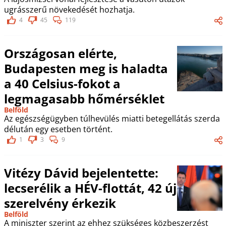
ugrásszerű növekedését hozhatja.
4
45
119
Országosan elérte,
Budapesten meg is haladta
a 40 Celsius-fokot a
legmagasabb hőmérséklet
Belföld
Az egészségügyben túlhevülés miatti betegellátás szerda
délután egy esetben történt.
1
3
9
Vitézy Dávid bejelentette:
lecserélik a HÉV-flottát, 42 új
szerelvény érkezik
Belföld
A miniszter szerint az ehhez szükséges közbeszerzést