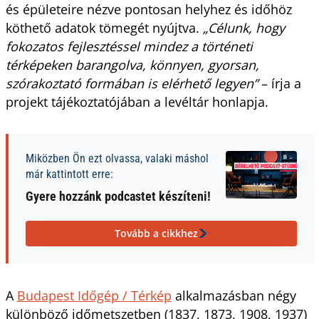
és épületeire nézve pontosan helyhez és időhöz
köthető adatok tömegét nyújtva.
„Célunk, hogy
fokozatos fejlesztéssel mindez a történeti
térképeken barangolva, könnyen, gyorsan,
szórakoztató formában is elérhető legyen”
– írja a
projekt tájékoztatójában a levéltár honlapja.
Miközben Ön ezt olvassa, valaki máshol
már kattintott erre:
Gyere hozzánk podcastet készíteni!
Tovább a cikkhez
A
Budapest Időgép / Térkép
alkalmazásban négy
különböző időmetszetben (1837, 1873, 1908, 1937)