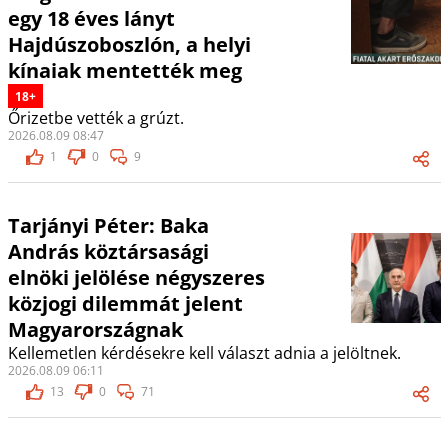
egy 18 éves lányt
Hajdúszoboszlón, a helyi
kínaiak mentették meg
18+
Őrizetbe vették a grúzt.
2026.08.09 08:47
1
0
9
Tarjányi Péter: Baka
András köztársasági
elnöki jelölése négyszeres
közjogi dilemmát jelent
Magyarországnak
Kellemetlen kérdésekre kell választ adnia a jelöltnek.
2026.08.09 06:11
13
0
71