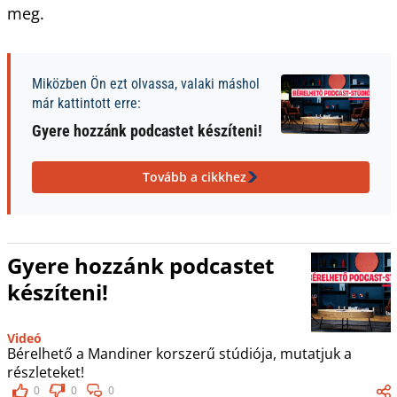
meg.
Miközben Ön ezt olvassa, valaki máshol
már kattintott erre:
Gyere hozzánk podcastet készíteni!
Tovább a cikkhez
Gyere hozzánk podcastet
készíteni!
Videó
Bérelhető a Mandiner korszerű stúdiója, mutatjuk a
részleteket!
0
0
0