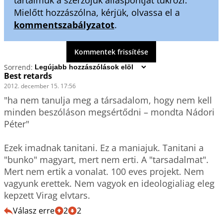
tartalmuk a szerzőjük álláspontját tükrözi.
Mielőtt hozzászólna, kérjük, olvassa el a
kommentszabályzatot
.
Kommentek frissítése
Sorrend:
Best retards
2012. december 15. 17:56
"ha nem tanulja meg a társadalom, hogy nem kell 
minden beszóláson megsértődni – mondta Nádori 
Péter"

Ezek imadnak tanitani. Ez a maniajuk. Tanitani a 
"bunko" magyart, mert nem erti. A "tarsadalmat". 
Mert nem ertik a vonalat. 100 eves projekt. Nem 
vagyunk erettek. Nem vagyok en ideologialiag eleg 
kepzett Virag elvtars.
Válasz erre
2
2