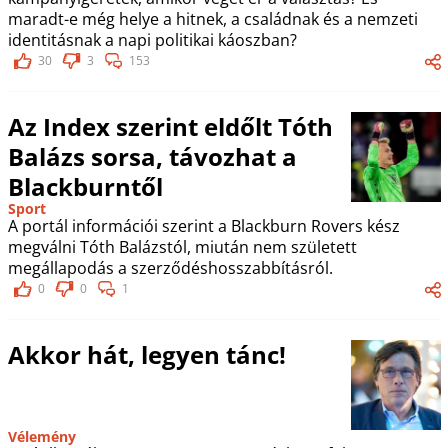
maradt-e még helye a hitnek, a családnak és a nemzeti
identitásnak a napi politikai káoszban?
30
3
153
Az Index szerint eldőlt Tóth
Balázs sorsa, távozhat a
Blackburntől
Sport
A portál információi szerint a Blackburn Rovers kész
megválni Tóth Balázstól, miután nem született
megállapodás a szerződéshosszabbításról.
0
0
1
Akkor hát, legyen tánc!
Vélemény