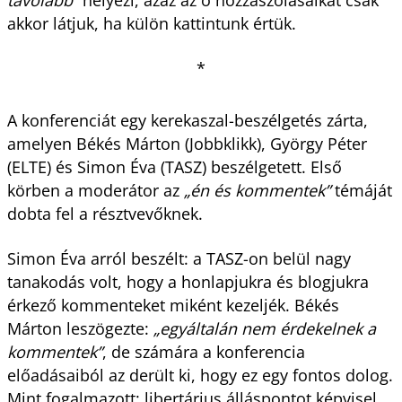
távolabb”
helyezi, azaz az ő hozzászólásaikat csak
akkor látjuk, ha külön kattintunk értük.
*
A konferenciát egy kerekaszal-beszélgetés zárta,
amelyen Békés Márton (Jobbklikk), György Péter
(ELTE) és Simon Éva (TASZ) beszélgetett. Első
körben a moderátor az
„én és kommentek”
témáját
dobta fel a résztvevőknek.
Simon Éva arról beszélt: a TASZ-on belül nagy
tanakodás volt, hogy a honlapjukra és blogjukra
érkező kommenteket miként kezeljék. Békés
Márton leszögezte:
„egyáltalán nem érdekelnek a
kommentek”
, de számára a konferencia
előadásaiból az derült ki, hogy ez egy fontos dolog.
Mint fogalmazott: libertárius álláspontot képvisel