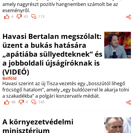
amely nagyrészt pozitív hangnemben számolt be az
eseményről.
4
43
113
Havasi Bertalan megszólalt:
üzent a bukás hatására
„apátiába süllyedteknek” és
a jobboldali újságíróknak is
(VIDEÓ)
Belföld
Havasi szerint az új Tisza-vezetés egy „bosszútól lihegő
fröcsögő hatalom”, amely „egy buldózerrel le akarja tolni
a szakadékba” a polgári konzervatív médiát.
48
4
145
A környezetvédelmi
minisztérium