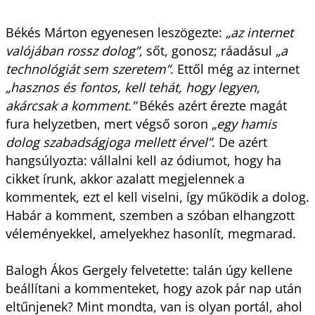
Békés Márton egyenesen leszögezte:
„az internet
valójában rossz dolog”
, sőt, gonosz; ráadásul
„a
technológiát sem szeretem”
. Ettől még az internet
„hasznos és fontos, kell tehát, hogy legyen,
akárcsak a komment.”
Békés azért érezte magát
fura helyzetben, mert végső soron
„egy hamis
dolog szabadságjoga mellett érvel”
. De azért
hangsúlyozta: vállalni kell az ódiumot, hogy ha
cikket írunk, akkor azalatt megjelennek a
kommentek, ezt el kell viselni, így működik a dolog.
Habár a komment, szemben a szóban elhangzott
véleményekkel, amelyekhez hasonlít, megmarad.
Balogh Ákos Gergely felvetette: talán úgy kellene
beállítani a kommenteket, hogy azok pár nap után
eltűnjenek? Mint mondta, van is olyan portál, ahol