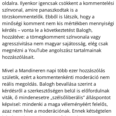
oldalra. Ilyenkor igencsak csökkent a kommentelési
színvonal, amire panaszkodtak is a
törzskommentelők. Ebből is látszik, hogy a
minőségi komment nem kis mértékben mennyiségi
kérdés – vonta le a következtetést Balogh,
hozzátéve: a tömegkomment színvonala vagy
agresszivitása nem magyar sajátosság, elég csak
megnézni a YouTube angolszász tartalmainak
hozzászólásait.
Mivel a Mandineren napi több ezer hozzászólás
születik, ezért a kommentenkénti moderáció nem
reális megoldás. Balogh bevallása szerint a
kérdésről a szerkesztőségen belül is előfordulnak
viták, ő mindenesetre „szélsőliberális” álláspontot
képvisel: mindenki a maga véleményéért felelős,
azaz nem híve a moderációnak. Ennek kétségtelen