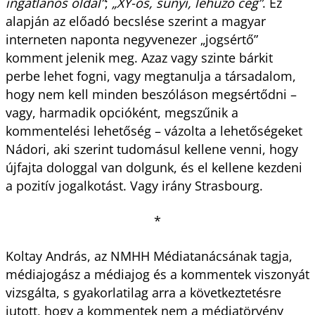
ingatlanos oldal”
;
„XY-os, sunyi, lehúzó cég”
. Ez
alapján az előadó becslése szerint a magyar
interneten naponta negyvenezer „jogsértő”
komment jelenik meg. Azaz vagy szinte bárkit
perbe lehet fogni, vagy megtanulja a társadalom,
hogy nem kell minden beszóláson megsértődni –
vagy, harmadik opcióként, megszűnik a
kommentelési lehetőség – vázolta a lehetőségeket
Nádori, aki szerint tudomásul kellene venni, hogy
újfajta dologgal van dolgunk, és el kellene kezdeni
a pozitív jogalkotást. Vagy irány Strasbourg.
*
Koltay András, az NMHH Médiatanácsának tagja,
médiajogász a médiajog és a kommentek viszonyát
vizsgálta, s gyakorlatilag arra a következtetésre
jutott, hogy a kommentek nem a médiatörvény