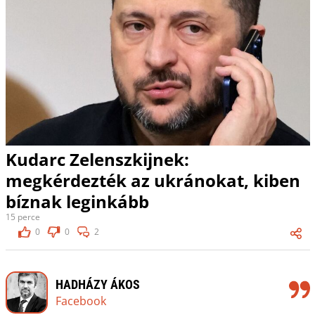
Kudarc Zelenszkijnek:
megkérdezték az ukránokat, kiben
bíznak leginkább
15 perce
0
0
2
HADHÁZY ÁKOS
Facebook