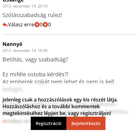
2012. december 14. 20:19
Szólásszabadság rulez!
Válasz erre
0
0
Nannyó
2012. december 14. 19:36
Betiltás, vagy szabadság?

Ez miféle ostoba kérdés?!

Az emberek száját nem lehet és nem is kell 
befogni.

Jelenleg csak a hozzászólások egy kis részét látja.
Nagyon csodálkozom azon, hogy egyáltalán 
Hozzászóláshoz és a további kommentek
felmerül a szabad véleménynyilvánítás betiltása.
megtekintéséhez lépjen be, vagy regisztráljon!
Válasz erre
2
0
Regisztráció
Bejelentkezés