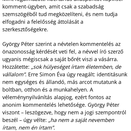
komment-ügyben, amit csak a szabadság
szemszögéből tud megközelíteni, és nem tudja
elfogadni a felelősség áttolását a
szerkesztőségekre.
György Péter szerint a névtelen kommentelés az
önazonosság kérdését veti fel, a névvel író szerző
ugyanis mégiscsak a saját bőrét viszi a vásárra.
Hozzátette:
„sok hülyeséget írtam életemben, de
vállalom”
. Erre Simon Éva úgy reagált: identitásunk
nem egységes és állandó, más arcot mutatunk a
boltban, otthon és a munkahelyen. A
véleménynyilvánítás alapjog, ezért fontos az
anonim kommentelés lehetősége. György Péter
viszont – leszögezve, hogy nem a jogi szempontról
beszél – úgy vélte:
„ha nem a saját nevemben
írtam, nem én írtam”.