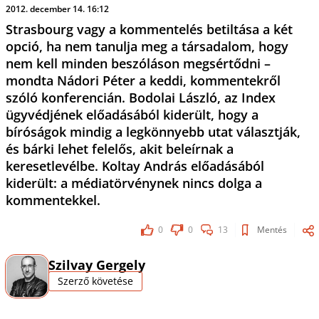
2012. december 14. 16:12
Strasbourg vagy a kommentelés betiltása a két
opció, ha nem tanulja meg a társadalom, hogy
nem kell minden beszóláson megsértődni –
mondta Nádori Péter a keddi, kommentekről
szóló konferencián. Bodolai László, az Index
ügyvédjének előadásából kiderült, hogy a
bíróságok mindig a legkönnyebb utat választják,
és bárki lehet felelős, akit beleírnak a
keresetlevélbe. Koltay András előadásából
kiderült: a médiatörvénynek nincs dolga a
kommentekkel.
0
0
13
Mentés
Szilvay Gergely
Szerző követése