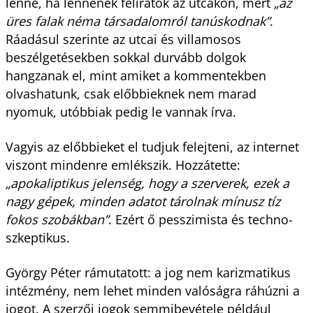
lenne, ha lennének feliratok az utcákon, mert
„az
üres falak néma társadalomról tanúskodnak”
.
Ráadásul szerinte az utcai és villamosos
beszélgetésekben sokkal durvább dolgok
hangzanak el, mint amiket a kommentekben
olvashatunk, csak előbbieknek nem marad
nyomuk, utóbbiak pedig le vannak írva.
Vagyis az előbbieket el tudjuk felejteni, az internet
viszont mindenre emlékszik. Hozzátette:
„apokaliptikus jelenség, hogy a szerverek, ezek a
nagy gépek, minden adatot tárolnak mínusz tíz
fokos szobákban”
. Ezért ő pesszimista és techno-
szkeptikus.
György Péter rámutatott: a jog nem karizmatikus
intézmény, nem lehet minden valóságra ráhúzni a
jogot. A szerzői jogok semmibevétele például