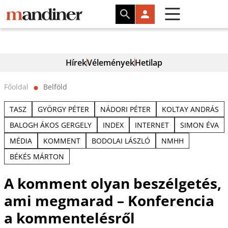
Hírek
Vélemények
Hetilap
Főoldal
Belföld
⬤
TASZ
GYÖRGY PÉTER
NÁDORI PÉTER
KOLTAY ANDRÁS
BALOGH ÁKOS GERGELY
INDEX
INTERNET
SIMON ÉVA
MÉDIA
KOMMENT
BODOLAI LÁSZLÓ
NMHH
BÉKÉS MÁRTON
A komment olyan beszélgetés,
ami megmarad – Konferencia
a kommentelésről