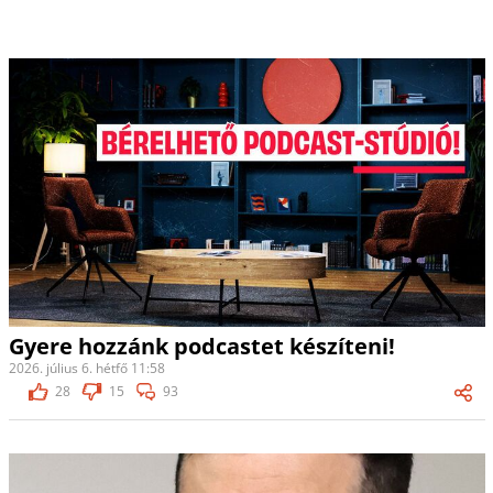
Gyere hozzánk podcastet készíteni!
2026. július 6. hétfő 11:58
28
15
93