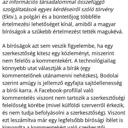
az információs társadalommal összefüggő
szolgáltatások egyes kérdéseiről szóló törvény
(Ektv.), a polgári és a büntetőjog többféle
értelmezési lehetőséget kínál, amiből a magyar
bíróságok a szűkebb értelmezést tették magukévá.
A bíróságok azt sem veszik figyelembe, ha egy
szerkesztőség kitesz egy közleményt, miszerint
nem felelős a kommentekért. A technológiailag
könnyebb utat választják a bírák (egy
kommentelőnek utánamenni nehézkes), Bodolai
szerint amúgy is jellemző egyfajta sajtóellenesség
a bírói karra. A Facebook-profillal való
kommentelés viszont nem tartozik a szerkesztőségi
felelősség körébe (mivel külföldi szerverről érkezik,
és nem tudja befolyásolni a szerkesztőség). Viszont
ezt leszámítva már egy legfelsőbb bírósági ítélet is
kimondta a kommentekért való szerkesztői