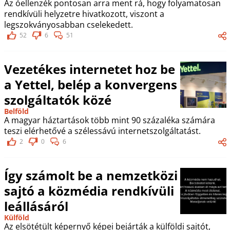
Az óellenzék pontosan arra ment rá, hogy folyamatosan
rendkívüli helyzetre hivatkozott, viszont a
legszokványosabban cselekedett.
52
6
51
Vezetékes internetet hoz be
a Yettel, belép a konvergens
szolgáltatók közé
Belföld
A magyar háztartások több mint 90 százaléka számára
teszi elérhetővé a szélessávú internetszolgáltatást.
2
0
6
Így számolt be a nemzetközi
sajtó a közmédia rendkívüli
leállásáról
Külföld
Az elsötétült képernyő képei bejárták a külföldi sajtót,