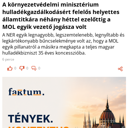
A környezetvédelmi minisztérium
hulladékgazdálkodásért felelős helyettes
államtitkára néhány héttel ezelőttig a
MOL egyik vezető jogásza volt
A NER egyik legnagyobb, legszemtelenebb, legnyíltabb és
legkártékonyabb bűncselekménye volt az, hogy a MOL
egyik pillanatról a másikra megkapta a teljes magyar
hulladékbizniszt 35 éves koncesszióba.
6 perce
0
0
0