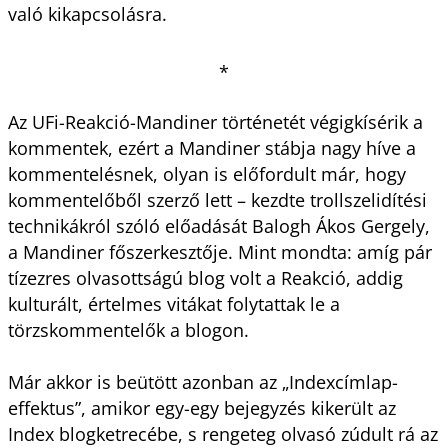
való kikapcsolásra.
*
Az UFi-Reakció-Mandiner történetét végigkísérik a
kommentek, ezért a Mandiner stábja nagy híve a
kommentelésnek, olyan is előfordult már, hogy
kommentelőből szerző lett – kezdte trollszelidítési
technikákról szóló előadását Balogh Ákos Gergely,
a Mandiner főszerkesztője. Mint mondta: amíg pár
tízezres olvasottságú blog volt a Reakció, addig
kulturált, értelmes vitákat folytattak le a
törzskommentelők a blogon.
Már akkor is beütött azonban az „Indexcímlap-
effektus”, amikor egy-egy bejegyzés kikerült az
Index blogketrecébe, s rengeteg olvasó zúdult rá az