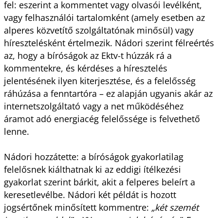
fel: eszerint a kommentet vagy olvasói levélként,
vagy felhasználói tartalomként (amely esetben az
alperes közvetítő szolgáltatónak minősül) vagy
híresztelésként értelmezik. Nádori szerint félreértés
az, hogy a bíróságok az Ektv-t húzzák rá a
kommentekre, és kérdéses a híresztelés
jelentésének ilyen kiterjesztése, és a felelősség
ráhúzása a fenntartóra – ez alapján ugyanis akár az
internetszolgáltató vagy a net működéséhez
áramot adó energiacég felelőssége is felvethető
lenne.
Nádori hozzátette: a bíróságok gyakorlatilag
felelősnek kiálthatnak ki az eddigi ítélkezési
gyakorlat szerint bárkit, akit a felperes beleírt a
keresetlevélbe. Nádori két példát is hozott
jogsértőnek minősített kommentre:
„két szemét