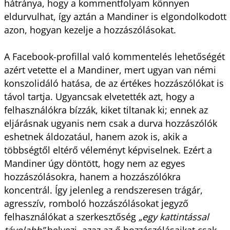
hátránya, hogy a kommentfolyam könnyen
eldurvulhat, így aztán a Mandiner is elgondolkodott
azon, hogyan kezelje a hozzászólásokat.
A Facebook-profillal való kommentelés lehetőségét
azért vetette el a Mandiner, mert ugyan van némi
konszolidáló hatása, de az értékes hozzászólókat is
távol tartja. Ugyancsak elvetették azt, hogy a
felhasználókra bízzák, kiket tiltanak ki; ennek az
eljárásnak ugyanis nem csak a durva hozzászólók
eshetnek áldozatául, hanem azok is, akik a
többségtől eltérő véleményt képviselnek. Ezért a
Mandiner úgy döntött, hogy nem az egyes
hozzászólásokra, hanem a hozzászólókra
koncentrál. Így jelenleg a rendszeresen trágár,
agresszív, romboló hozzászólásokat jegyző
felhasználókat a szerkesztőség
„egy kattintással