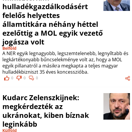
hulladékgazdálkodásért
felelős helyettes
államtitkára néhány héttel
ezelőttig a MOL egyik vezető
jogásza volt
Belföld
A NER egyik legnagyobb, legszemtelenebb, legnyíltabb és
legkártékonyabb bűncselekménye volt az, hogy a MOL
egyik pillanatról a másikra megkapta a teljes magyar
hulladékbizniszt 35 éves koncesszióba.
0
0
0
Kudarc Zelenszkijnek:
megkérdezték az
ukránokat, kiben bíznak
leginkább
Külföld