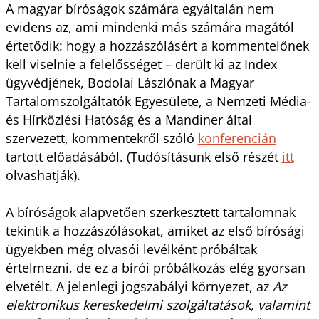
A magyar bíróságok számára egyáltalán nem
evidens az, ami mindenki más számára magától
értetődik: hogy a hozzászólásért a kommentelőnek
kell viselnie a felelősséget – derült ki az Index
ügyvédjének, Bodolai Lászlónak a Magyar
Tartalomszolgáltatók Egyesülete, a Nemzeti Média-
és Hírközlési Hatóság és a Mandiner által
szervezett, kommentekről szóló
konferencián
tartott előadásából. (Tudósításunk első részét
itt
olvashatják).
A bíróságok alapvetően szerkesztett tartalomnak
tekintik a hozzászólásokat, amiket az első bírósági
ügyekben még olvasói levélként próbáltak
értelmezni, de ez a bírói próbálkozás elég gyorsan
elvetélt. A jelenlegi jogszabályi környezet, az
Az
elektronikus kereskedelmi szolgáltatások, valamint