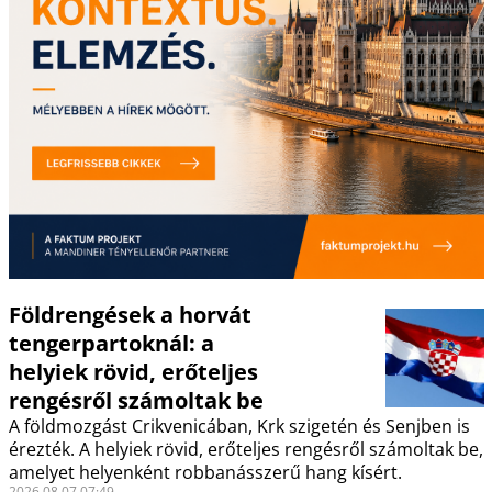
Földrengések a horvát
tengerpartoknál: a
helyiek rövid, erőteljes
rengésről számoltak be
A földmozgást Crikvenicában, Krk szigetén és Senjben is
érezték. A helyiek rövid, erőteljes rengésről számoltak be,
amelyet helyenként robbanásszerű hang kísért.
2026.08.07 07:49