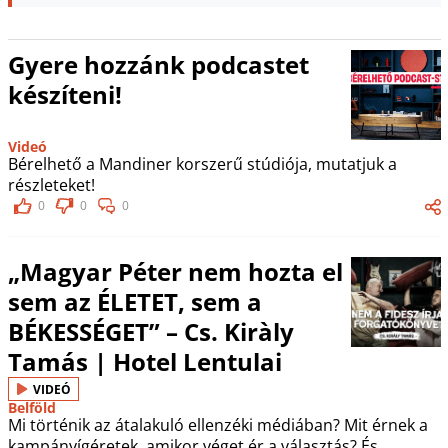
Gyere hozzánk podcastet
készíteni!
Videó
Bérelhető a Mandiner korszerű stúdiója, mutatjuk a
részleteket!
0
0
0
„Magyar Péter nem hozta el
sem az ÉLETET, sem a
BÉKESSÉGET” – Cs. Kiràly
Tamás | Hotel Lentulai
VIDEÓ
Belföld
Mi történik az átalakuló ellenzéki médiában? Mit érnek a
kampányígéretek, amikor véget ér a választás? És