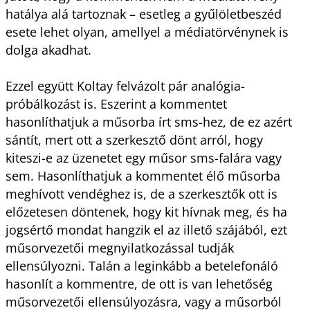
hatálya alá tartoznak – esetleg a gyűlöletbeszéd
esete lehet olyan, amellyel a médiatörvénynek is
dolga akadhat.
Ezzel együtt Koltay felvázolt pár analógia-
próbálkozást is. Eszerint a kommentet
hasonlíthatjuk a műsorba írt sms-hez, de ez azért
sántít, mert ott a szerkesztő dönt arról, hogy
kiteszi-e az üzenetet egy műsor sms-falára vagy
sem. Hasonlíthatjuk a kommentet élő műsorba
meghívott vendéghez is, de a szerkesztők ott is
előzetesen döntenek, hogy kit hívnak meg, és ha
jogsértő mondat hangzik el az illető szájából, ezt
műsorvezetői megnyilatkozással tudják
ellensúlyozni. Talán a leginkább a betelefonáló
hasonlít a kommentre, de ott is van lehetőség
műsorvezetői ellensúlyozásra, vagy a műsorból