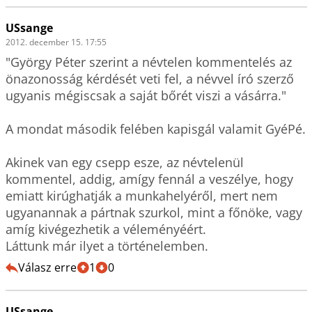
USsange
2012. december 15. 17:55
"György Péter szerint a névtelen kommentelés az 
önazonosság kérdését veti fel, a névvel író szerző 
ugyanis mégiscsak a saját bőrét viszi a vásárra."

A mondat második felében kapisgál valamit GyéPé.

Akinek van egy csepp esze, az névtelenül 
kommentel, addig, amígy fennál a veszélye, hogy 
emiatt kirúghatják a munkahelyéről, mert nem 
ugyanannak a pártnak szurkol, mint a főnöke, vagy 
amíg kivégezhetik a véleményéért.

Láttunk már ilyet a történelemben.
Válasz erre
1
0
USsange