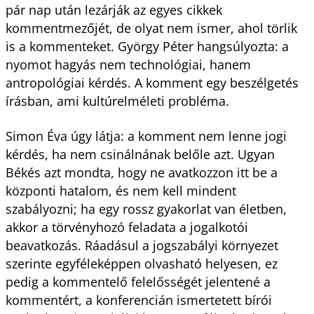
pár nap után lezárják az egyes cikkek
kommentmezőjét, de olyat nem ismer, ahol törlik
is a kommenteket. György Péter hangsúlyozta: a
nyomot hagyás nem technológiai, hanem
antropológiai kérdés. A komment egy beszélgetés
írásban, ami kultúrelméleti probléma.
Simon Éva úgy látja: a komment nem lenne jogi
kérdés, ha nem csinálnának belőle azt. Ugyan
Békés azt mondta, hogy ne avatkozzon itt be a
központi hatalom, és nem kell mindent
szabályozni; ha egy rossz gyakorlat van életben,
akkor a törvényhozó feladata a jogalkotói
beavatkozás. Ráadásul a jogszabályi környezet
szerinte egyféleképpen olvasható helyesen, ez
pedig a kommentelő felelősségét jelentené a
kommentért, a konferencián ismertetett bírói