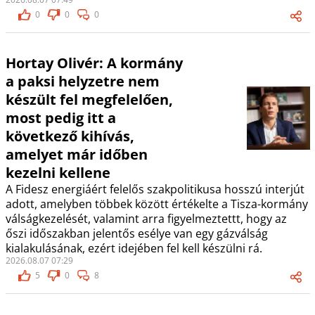
0
0
0
Hortay Olivér: A kormány
a paksi helyzetre nem
készült fel megfelelően,
most pedig itt a
következő kihívás,
amelyet már időben
kezelni kellene
A Fidesz energiáért felelős szakpolitikusa hosszú interjút
adott, amelyben többek között értékelte a Tisza-kormány
válságkezelését, valamint arra figyelmeztettt, hogy az
őszi időszakban jelentős esélye van egy gázválság
kialakulásának, ezért idejében fel kell készülni rá.
2026.08.07 07:29
5
0
8