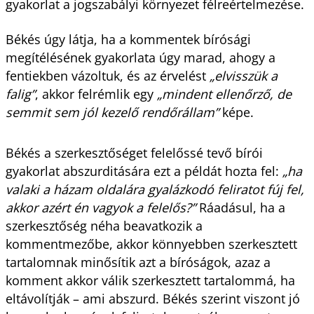
gyakorlat a jogszabályi környezet félreértelmezése.
Békés úgy látja, ha a kommentek bírósági
megítélésének gyakorlata úgy marad, ahogy a
fentiekben vázoltuk, és az érvelést
„elvisszük a
falig”
, akkor felrémlik egy
„mindent ellenőrző, de
semmit sem jól kezelő rendőrállam”
képe.
Békés a szerkesztőséget felelőssé tevő bírói
gyakorlat abszurditására ezt a példát hozta fel:
„ha
valaki a házam oldalára gyalázkodó feliratot fúj fel,
akkor azért én vagyok a felelős?”
Ráadásul, ha a
szerkesztőség néha beavatkozik a
kommentmezőbe, akkor könnyebben szerkesztett
tartalomnak minősítik azt a bíróságok, azaz a
komment akkor válik szerkesztett tartalommá, ha
eltávolítják – ami abszurd. Békés szerint viszont jó