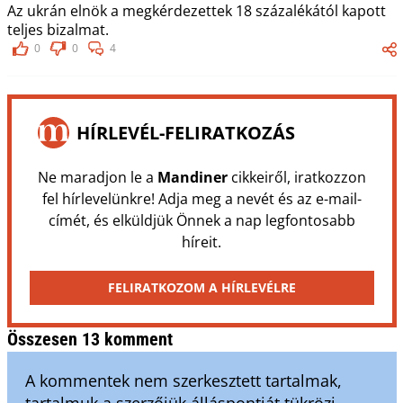
Az ukrán elnök a megkérdezettek 18 százalékától kapott
teljes bizalmat.
0
0
4
HÍRLEVÉL-FELIRATKOZÁS
Ne maradjon le a
Mandiner
cikkeiről, iratkozzon
fel hírlevelünkre! Adja meg a nevét és az e-mail-
címét, és elküldjük Önnek a nap legfontosabb
híreit.
FELIRATKOZOM A HÍRLEVÉLRE
Összesen 13 komment
A kommentek nem szerkesztett tartalmak,