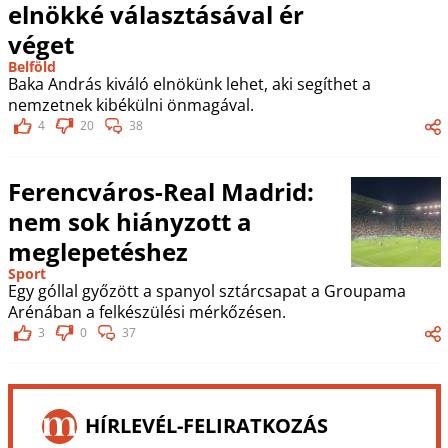
elnökké választásával ér
véget
Belföld
Baka András kiváló elnökünk lehet, aki segíthet a
nemzetnek kibékülni önmagával.
4
20
38
Ferencváros-Real Madrid:
nem sok hiányzott a
meglepetéshez
Sport
Egy góllal győzött a spanyol sztárcsapat a Groupama
Arénában a felkészülési mérkőzésen.
3
0
37
HÍRLEVÉL-FELIRATKOZÁS