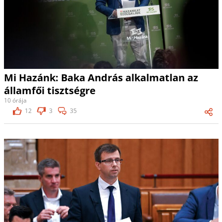
Mi Hazánk: Baka András alkalmatlan az
államfői tisztségre
10 órája
12
3
35