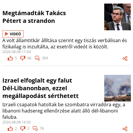
Megtámadták Takács
Pétert a strandon
VIDEÓ
A volt államtitkár állítása szerint egy tiszás verbálisan és
fizikailag is inzultálta, az esetről videót is közölt.
2026.08.08 17:04
5
46
369
Izrael elfoglalt egy falut
Dél-Libanonban, ezzel
megállapodást sérthetett
Izraeli csapatok hatoltak be szombatra virradóra egy, a
libanoni hadsereg ellenőrzése alatt álló dél-libanoni
faluba.
2026.08.08 16:50
2
2
76