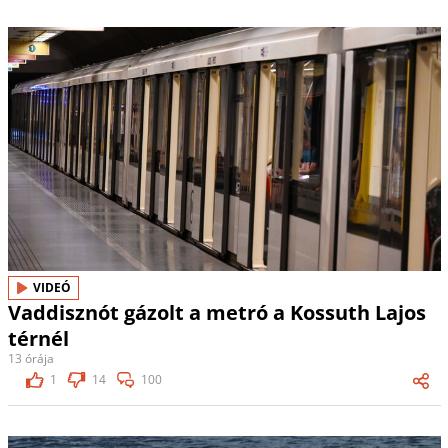
VIDEÓ
Vaddisznót gázolt a metró a Kossuth Lajos
térnél
13 órája
1
14
100