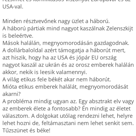
USA-val.

Minden résztvevőnek nagy üzlet a háború.

A háború pártiak mind nagyot kaszálnak Zelenszkijt 
is beleértve.

Mások halálán, megnyomorodásán gazdagodnak.

A dollárbaloldal azért támogatja a háborút mert, 
azt hiszik, hogy ha az USA és jópár EU ország 
nagyot kaszál az ukrán és az orosz emberek halálán 
akkor, nekik is leesik valamennyi.

A világ etikus fele békét akar nem háborút.

Mióta etikus emberek halálát, megnyomorodását 
akarni?

A probléma mindig ugyan az. Egy absztrakt elv vagy 
az emberek élete a fontosabb? Én mindig az életet 
választom. A dolgokat utólag rendezni lehet, helyre 
lehet hozni de, feltámasztani nem lehet senkit sem.

Tűzszünet és béke!