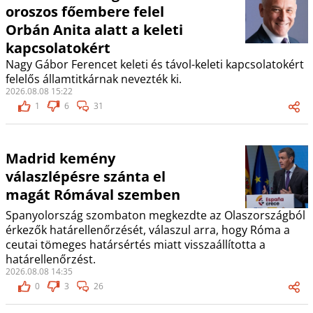
oroszos főembere felel
Orbán Anita alatt a keleti
kapcsolatokért
Nagy Gábor Ferencet keleti és távol-keleti kapcsolatokért
felelős államtitkárnak nevezték ki.
2026.08.08 15:22
1
6
31
Madrid kemény
válaszlépésre szánta el
magát Rómával szemben
Spanyolország szombaton megkezdte az Olaszországból
érkezők határellenőrzését, válaszul arra, hogy Róma a
ceutai tömeges határsértés miatt visszaállította a
határellenőrzést.
2026.08.08 14:35
0
3
26