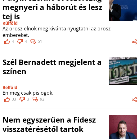
megnyeri a háborút és lesz
tej is
Külföld
Az orosz elnök meg kívánta nyugtatni az orosz
embereket.
4
4
51
Szél Bernadett megjelent a
színen
Belföld
Én meg csak pislogok.
33
3
92
Nem egyszerűen a Fidesz
visszatérésétől tartok