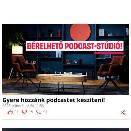
Gyere hozzánk podcastet készíteni!
2026. július 6. hétfő 11:58
31
15
97