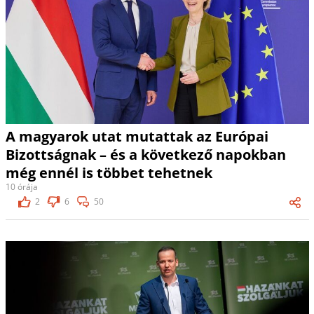
A magyarok utat mutattak az Európai
Bizottságnak – és a következő napokban
még ennél is többet tehetnek
10 órája
2
6
50