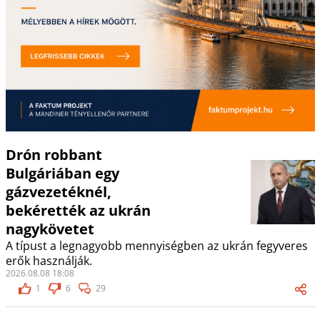
Drón robbant
Bulgáriában egy
gázvezetéknél,
bekérették az ukrán
nagykövetet
A típust a legnagyobb mennyiségben az ukrán fegyveres
erők használják.
2026.08.08 18:08
1
6
29