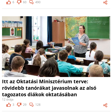
6
60
490
Itt az Oktatási Minisztérium terve:
rövidebb tanórákat javasolnak az alsó
tagozatos diákok oktatásában
12 órája
3
29
128