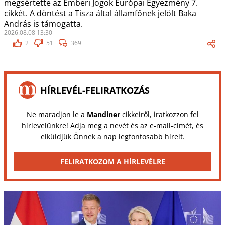
megsértette az Emberi Jogok Európai Egyezmény 7.
cikkét. A döntést a Tisza által államfőnek jelölt Baka
András is támogatta.
2026.08.08 13:30
2
51
369
HÍRLEVÉL-FELIRATKOZÁS
Ne maradjon le a
Mandiner
cikkeiről, iratkozzon fel
hírlevelünkre! Adja meg a nevét és az e-mail-címét, és
elküldjük Önnek a nap legfontosabb híreit.
FELIRATKOZOM A HÍRLEVÉLRE