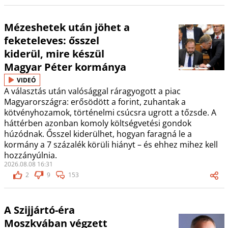
Mézeshetek után jöhet a
feketeleves: ősszel
kiderül, mire készül
Magyar Péter kormánya
VIDEÓ
A választás után valósággal ráragyogott a piac
Magyarországra: erősödött a forint, zuhantak a
kötvényhozamok, történelmi csúcsra ugrott a tőzsde. A
háttérben azonban komoly költségvetési gondok
húzódnak. Ősszel kiderülhet, hogyan faragná le a
kormány a 7 százalék körüli hiányt – és ehhez mihez kell
hozzányúlnia.
2026.08.08 16:31
2
9
153
A Szijjártó-éra
Moszkvában végzett