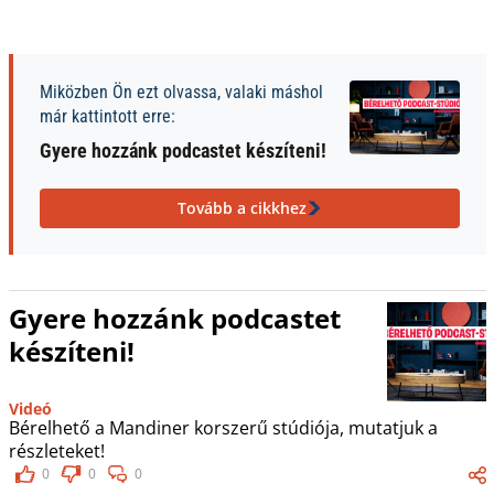
Miközben Ön ezt olvassa, valaki máshol
már kattintott erre:
Gyere hozzánk podcastet készíteni!
Tovább a cikkhez
Gyere hozzánk podcastet
készíteni!
Videó
Bérelhető a Mandiner korszerű stúdiója, mutatjuk a
részleteket!
0
0
0