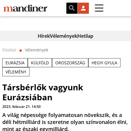
Hírek
Vélemények
Hetilap
Főoldal
Vélemények
⬤
EURÁZSIA
KÜLFÖLD
OROSZORSZÁG
HEGYI GYULA
VÉLEMÉNY
Társbérlők vagyunk
Eurázsiában
2023. február 21. 14:50
A világ népessége folyamatosan növekszik, és a
déli hétmilliárd is szeretne olyan színvonalon élni,
mint az északi egymilliárd.