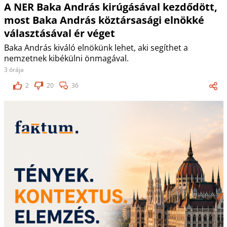
A NER Baka András kirúgásával kezdődött,
most Baka András köztársasági elnökké
választásával ér véget
Baka András kiváló elnökünk lehet, aki segíthet a
nemzetnek kibékülni önmagával.
3 órája
2
20
36