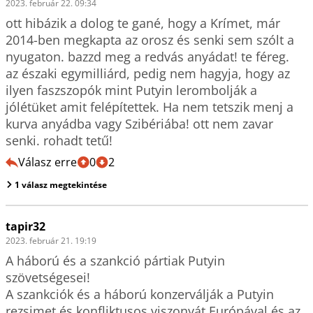
2023. február 22. 09:34
ott hibázik a dolog te gané, hogy a Krímet, már 
2014-ben megkapta az orosz és senki sem szólt a 
nyugaton. bazzd meg a redvás anyádat! te féreg.

az északi egymilliárd, pedig nem hagyja, hogy az 
ilyen faszszopók mint Putyin lerombolják a 
jólétüket amit felépítettek. Ha nem tetszik menj a 
kurva anyádba vagy Szibériába! ott nem zavar 
senki. rohadt tetű!
Válasz erre
0
2
1 válasz megtekintése
tapir32
2023. február 21. 19:19
A háború és a szankció pártiak Putyin 
szövetségesei!

A szankciók és a háború konzerválják a Putyin 
rezsimet és konfliktusos viszonyát Európával és az 