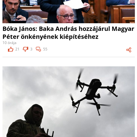
Bóka János: Baka András hozzájárul Magyar
Péter önkényének kiépítéséhez
10 órája
21
3
55