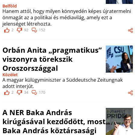
Belföld
Hanem attól, hogy milyen könnyedén képes újratermelni
önmagát az a politikai és médiavilág, amely ezt a
jelenséget létrehozta.
2
92
152
Orbán Anita „pragmatikus”
viszonyra törekszik
Oroszországgal
Közélet
A magyar külügyminiszter a Süddeutsche Zeitungnak
adott interjút.
2
34
170
A NER Baka András
kirúgásával kezdődött, most
Baka András köztársasági