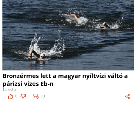
Bronzérmes lett a magyar nyíltvízi váltó a
párizsi vizes Eb-n
14 órája
6
1
13