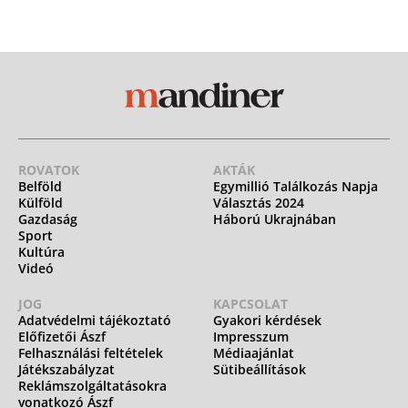
ROVATOK
AKTÁK
Belföld
Egymillió Találkozás Napja
Külföld
Választás 2024
Gazdaság
Háború Ukrajnában
Sport
Kultúra
Videó
JOG
KAPCSOLAT
Adatvédelmi tájékoztató
Gyakori kérdések
Előfizetői Ászf
Impresszum
Felhasználási feltételek
Médiaajánlat
Játékszabályzat
Sütibeállítások
Reklámszolgáltatásokra
vonatkozó Ászf