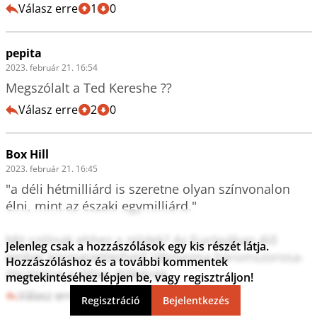
Válasz erre
1
0
pepita
2023. február 21. 16:54
Megszólalt a Ted Kereshe ??
Válasz erre
2
0
Box Hill
2023. február 21. 16:45
"a déli hétmilliárd is szeretne olyan színvonalon 
élni, mint az északi egymilliárd."

Mit szólnak ehhez a zöldek? Az Európában élő 
Jelenleg csak a hozzászólások egy kis részét látja.
ember környezetterhelő lábnyoma háromszorosa-
Hozzászóláshoz és a további kommentek
ötszöröse a délen élőkének.
megtekintéséhez lépjen be, vagy regisztráljon!
Válasz erre
5
0
Regisztráció
Bejelentkezés