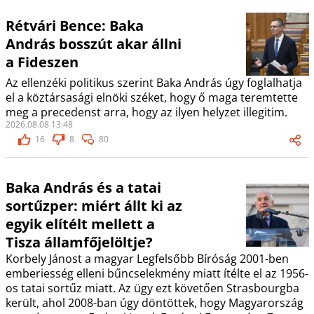
Rétvári Bence: Baka
András bosszút akar állni
a Fideszen
Az ellenzéki politikus szerint Baka András úgy foglalhatja
el a köztársasági elnöki széket, hogy ő maga teremtette
meg a precedenst arra, hogy az ilyen helyzet illegitim.
2026.08.08 13:48
16
8
80
Baka András és a tatai
sortűzper: miért állt ki az
egyik elítélt mellett a
Tisza államfőjelöltje?
Korbely Jánost a magyar Legfelsőbb Bíróság 2001-ben
emberiesség elleni bűncselekmény miatt ítélte el az 1956-
os tatai sortűz miatt. Az ügy ezt követően Strasbourgba
került, ahol 2008-ban úgy döntöttek, hogy Magyarország