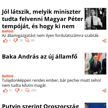
Jól látszik, melyik miniszter
tudta felvenni Magyar Péter
tempóját, és hogy ki nem
Belföld
Az államigazgatást nem ilyen fordulatszámra szabták.
4
39
80
Baka András az új államfő
Belföld
Tulajdonképpen rendes ember, bár pechei miatt sehol
nem tudta kifutni magát.
51
9
204
Putyin szerint Oroszország