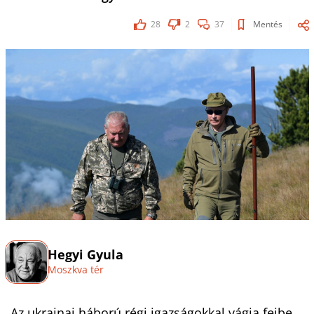
28
2
37
Mentés
Hegyi Gyula
Moszkva tér
„Az ukrajnai háború régi igazságokkal vágja fejbe