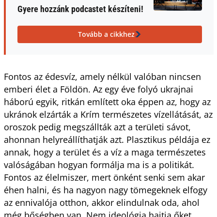
Gyere hozzánk podcastet készíteni!
Tovább a cikkhez
Fontos az édesvíz, amely nélkül valóban nincsen
emberi élet a Földön. Az egy éve folyó ukrajnai
háború egyik, ritkán említett oka éppen az, hogy az
ukránok elzárták a Krím természetes vízellátását, az
oroszok pedig megszállták azt a területi sávot,
ahonnan helyreállíthatják azt. Plasztikus példája ez
annak, hogy a terület és a víz a maga természetes
valóságában hogyan formálja ma is a politikát.
Fontos az élelmiszer, mert önként senki sem akar
éhen halni, és ha nagyon nagy tömegeknek elfogy
az ennivalója otthon, akkor elindulnak oda, ahol
még bőségben van. Nem ideológia hajtja őket,