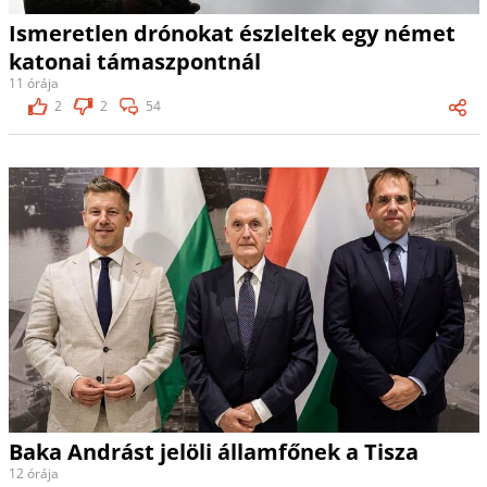
Ismeretlen drónokat észleltek egy német
katonai támaszpontnál
11 órája
2
2
54
Baka Andrást jelöli államfőnek a Tisza
12 órája