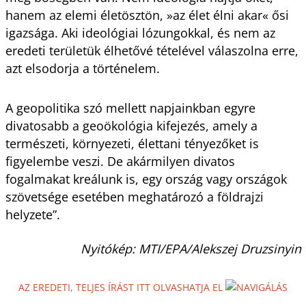
hanem az elemi életösztön, »az élet élni akar« ősi
igazsága. Aki ideológiai lózungokkal, és nem az
eredeti területük élhetővé tételével válaszolna erre,
azt elsodorja a történelem.
A geopolitika szó mellett napjainkban egyre
divatosabb a geoökológia kifejezés, amely a
természeti, környezeti, élettani tényezőket is
figyelembe veszi. De akármilyen divatos
fogalmakat kreálunk is, egy ország vagy országok
szövetsége esetében meghatározó a földrajzi
helyzete”.
Nyitókép: MTI/EPA/Alekszej Druzsinyin
AZ EREDETI, TELJES ÍRÁST ITT OLVASHATJA EL