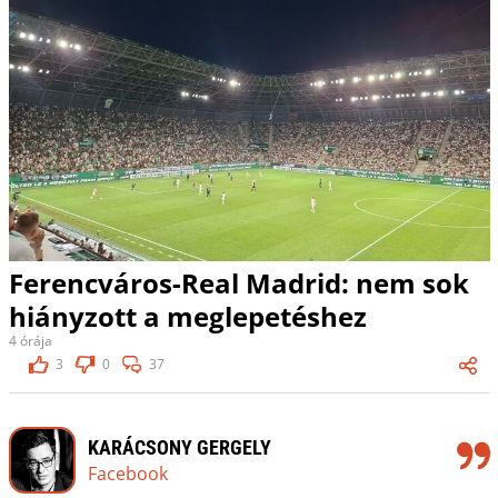
Ferencváros-Real Madrid: nem sok
hiányzott a meglepetéshez
4 órája
3
0
37
KARÁCSONY GERGELY
Facebook