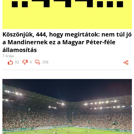
Köszönjük, 444, hogy megírtátok: nem túl jó
a Mandinernek ez a Magyar Péter-féle
államosítás
7 órája
92
4
358