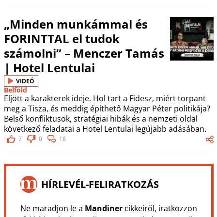
„Minden munkámmal és
FORINTTAL el tudok
számolni” – Menczer Tamás
| Hotel Lentulai
VIDEÓ
Belföld
Eljött a karakterek ideje. Hol tart a Fidesz, miért torpant
meg a Tisza, és meddig építhető Magyar Péter politikája?
Belső konfliktusok, stratégiai hibák és a nemzeti oldal
következő feladatai a Hotel Lentulai legújabb adásában.
7
0
18
HÍRLEVÉL-FELIRATKOZÁS
Ne maradjon le a
Mandiner
cikkeiről, iratkozzon