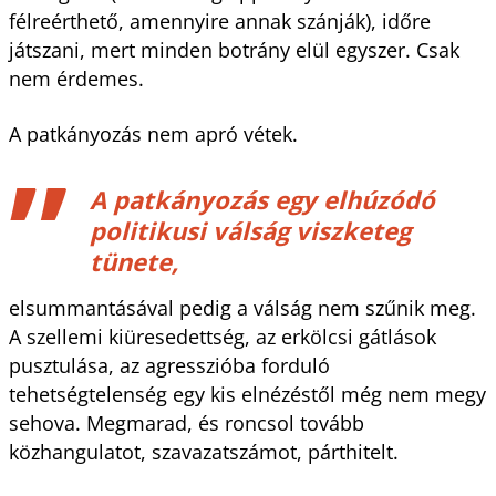
félreérthető, amennyire annak szánják), időre
játszani, mert minden botrány elül egyszer. Csak
nem érdemes.
A patkányozás nem apró vétek.
A patkányozás egy elhúzódó
politikusi válság viszketeg
tünete,
elsummantásával pedig a válság nem szűnik meg.
A szellemi kiüresedettség, az erkölcsi gátlások
pusztulása, az agresszióba forduló
tehetségtelenség egy kis elnézéstől még nem megy
sehova. Megmarad, és roncsol tovább
közhangulatot, szavazatszámot, párthitelt.