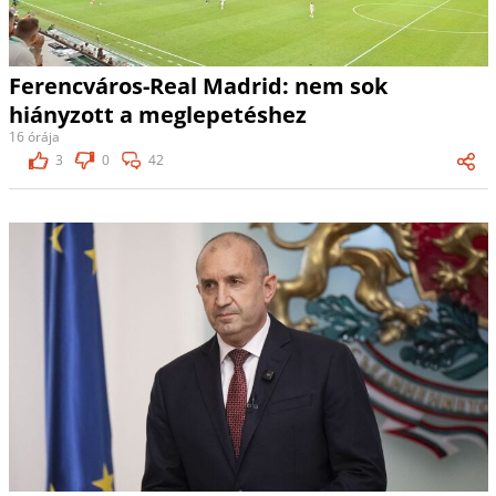
Ferencváros-Real Madrid: nem sok
hiányzott a meglepetéshez
16 órája
3
0
42