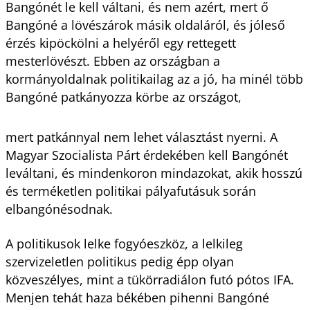
Bangónét le kell váltani, és nem azért, mert ő
Bangóné a lövészárok másik oldaláról, és jóleső
érzés kipöckölni a helyéről egy rettegett
mesterlövészt. Ebben az országban a
kormányoldalnak politikailag az a jó, ha minél több
Bangóné patkányozza körbe az országot,
mert patkánnyal nem lehet választást nyerni. A
Magyar Szocialista Párt érdekében kell Bangónét
leváltani, és mindenkoron mindazokat, akik hosszú
és terméketlen politikai pályafutásuk során
elbangónésodnak.
A politikusok lelke fogyóeszköz, a lelkileg
szervizeletlen politikus pedig épp olyan
közveszélyes, mint a tükörradiálon futó pótos IFA.
Menjen tehát haza békében pihenni Bangóné