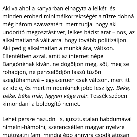
Aki valahol a kanyarban elhagyta a lelkét, és
minden emberi minimálkorrektségét a tűzre dobná
még három szavazatért, mert tudja, hogy aki
undorító megosztást vet, lelkes bázist arat – nos, az
alkalmatlanná vált arra, hogy tovább politizáljon.
Aki pedig alkalmatlan a munkájára, váltson.
Ellentétben azzal, amit az internet népe
Bangónénak kíván, ne dögöljön meg, sőt, meg se
rohadjon, ne perzselődjön lassú tűzön
szegfűhamuvá – egyszerűen csak váltson, mert itt
az ideje, és mert mindenkinek jobb lesz így.
Béke,
béke, béke már, legyen vége már.
Tessék szépen
kimondani a boldogító nemet.
Lehet persze hazudni is, gusztustalan habdumával
hímelni-hámolni, szerencsétlen magyar nyelvre
mutogatni (ami mindig épp annyira csodálatosan