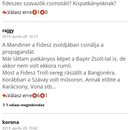
fideszes szavazók csimotáit? Kispatkányoknak?
Válasz erre
1
0
rajgy
2019. április 28. 16:13
A Mandiner a Fidesz zsoldjában csinálja a 
propagandát.

Már láttam patkányos képet a Bayer Zsolt-tal is, de 
akkor nem volt ekkora rumli. 

Most a Fidesz Troll-sereg rászállt a Bangonéra. 
Korábban a Szávay volt műsoron. Annak előtte a 
Karácsony, Vona stb...
Válasz erre
6
1
1 válasz megtekintése
korona
2019. április 28. 10:42