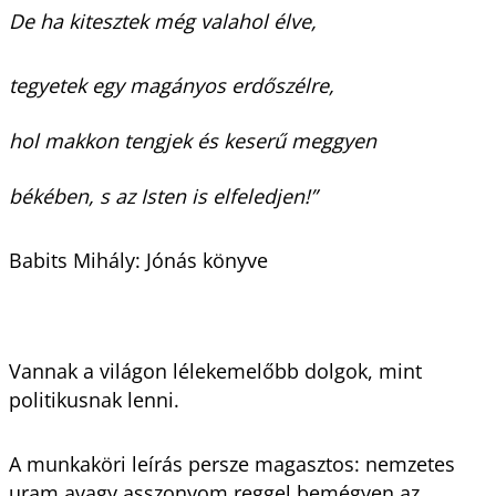
De ha kitesztek még valahol élve,
tegyetek egy magányos erdőszélre,
hol makkon tengjek és keserű meggyen
békében, s az Isten is elfeledjen!”
Babits Mihály: Jónás könyve
Vannak a világon lélekemelőbb dolgok, mint
politikusnak lenni.
A munkaköri leírás persze magasztos: nemzetes
uram avagy asszonyom reggel bemégyen az