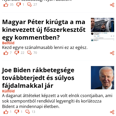
35
1
27
Magyar Péter kirúgta a ma
kinevezett új főszerkesztőt
egy kommentben?
Belföld
Kezd egyre szánalmasabb lenni ez az egész.
7
22
70
Joe Biden rákbetegsége
továbbterjedt és súlyos
fájdalmakkal jár
Külföld
A daganat áttéteket képzett a volt elnök csontjaiban, ami
sok szempontból rendkívül legyengíti és korlátozza
Bident a mindennapi életben.
1
1
13