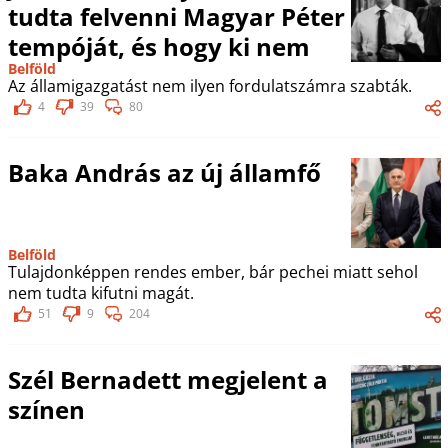
tudta felvenni Magyar Péter
tempóját, és hogy ki nem
Belföld
Az államigazgatást nem ilyen fordulatszámra szabták.
4
39
80
Baka András az új államfő
Belföld
Tulajdonképpen rendes ember, bár pechei miatt sehol
nem tudta kifutni magát.
51
9
204
Szél Bernadett megjelent a
színen