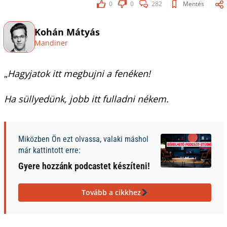
0
0
282
Mentés
Kohán Mátyás
Mandiner
„
Hagyjatok itt megbujni a fenéken!
Ha süllyedünk, jobb itt fulladni nékem.
Miközben Ön ezt olvassa, valaki máshol
már kattintott erre:
Gyere hozzánk podcastet készíteni!
Tovább a cikkhez