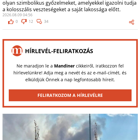
olyan szimbolikus győzelmeket, amelyekkel igazolni tudja
a kolosszális veszteségeket a saját lakossága előtt.
2026.08.09 04:56
0
12
34
HÍRLEVÉL-FELIRATKOZÁS
Ne maradjon le a
Mandiner
cikkeiről, iratkozzon fel
hírlevelünkre! Adja meg a nevét és az e-mail-címét, és
elküldjük Önnek a nap legfontosabb híreit.
FELIRATKOZOM A HÍRLEVÉLRE