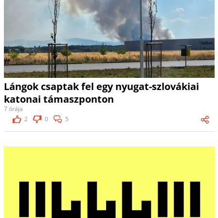
Lángok csaptak fel egy nyugat-szlovákiai
katonai támaszponton
7 órája
2
0
5