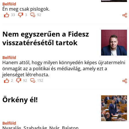
Belföld
Én meg csak pislogok.
33
3
92
Nem egyszerűen a Fidesz
visszatérésétől tartok
Belföld
Hanem attól, hogy milyen könnyedén képes újratermelni
önmagát az a politikai és médiavilág, amely ezt a
jelenséget létrehozta.
2
92
152
Örkény él!
Belföld
Nyaralás. Szabadság. Nyár. Balaton.