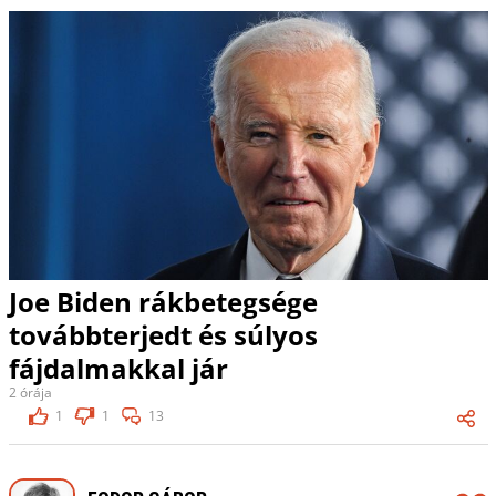
Joe Biden rákbetegsége
továbbterjedt és súlyos
fájdalmakkal jár
2 órája
1
1
13