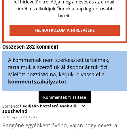
fel hírlevelünkre! Adja meg a nevét és az e-mail-
címét, és elküldjük Önnek a nap legfontosabb
híreit.
FELIRATKOZOM A HÍRLEVÉLRE
Összesen 282 komment
A kommentek nem szerkesztett tartalmak,
tartalmuk a szerzőjük álláspontját tükrözi.
Mielőtt hozzászólna, kérjük, olvassa el a
kommentszabályzatot
.
Kommentek frissítése
Sorrend:
southwind
2019. április 29. 12:47
Bangóné egyébként óvónő, vajon hogy nevezi a 