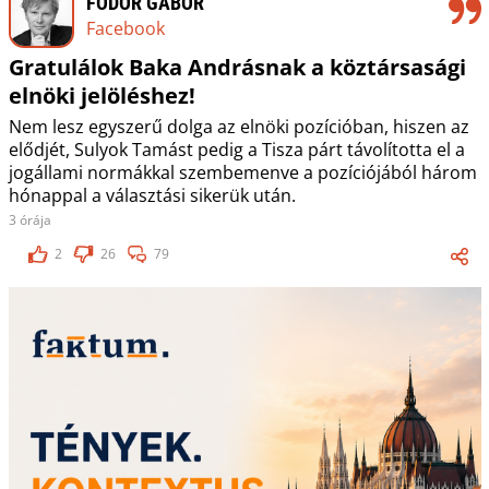
FODOR GÁBOR
Facebook
Gratulálok Baka Andrásnak a köztársasági
elnöki jelöléshez!
Nem lesz egyszerű dolga az elnöki pozícióban, hiszen az
elődjét, Sulyok Tamást pedig a Tisza párt távolította el a
jogállami normákkal szembemenve a pozíciójából három
hónappal a választási sikerük után.
3 órája
2
26
79