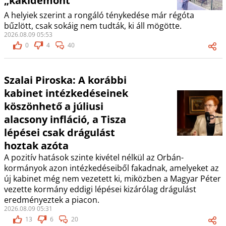
„kakidémont”
A helyiek szerint a rongáló ténykedése már régóta
bűzlött, csak sokáig nem tudták, ki áll mögötte.
2026.08.09 05:53
0
4
40
Szalai Piroska: A korábbi
kabinet intézkedéseinek
köszönhető a júliusi
alacsony infláció, a Tisza
lépései csak drágulást
hoztak azóta
A pozitív hatások szinte kivétel nélkül az Orbán-
kormányok azon intézkedéseiből fakadnak, amelyeket az
új kabinet még nem vezetett ki, miközben a Magyar Péter
vezette kormány eddigi lépései kizárólag drágulást
eredményeztek a piacon.
2026.08.09 05:31
13
6
20