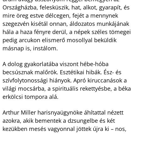
Országházba, felesküszik, hat, alkot, gyarapít, és
mire öreg estve délcegen, fejét a mennynek
szegezvén kisétál onnan, áldozatos munkájának
hála a haza fényre derül, a népek széles tömegei
pedig arcukon elismerő mosollyal beküldik
másnap is, instálom.
A dolog gyakorlatába viszont hébe-hóba
becsúsznak malőrök. Esztétikai hibák. Ész- és
szívfolytonossági hiányok. Apró kiruccanások a
világi mocsárba, a spirituális rekettyésbe, a béka
erkölcsi tompora alá.
Arthur Miller harisnyaügynöke áhítattal nézett
azokra, akik bementek a dzsungelbe és két
kezükben mesés vagyonnal jöttek újra ki – nos,