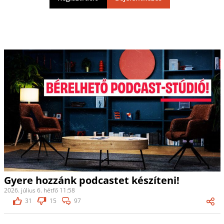
Gyere hozzánk podcastet készíteni!
2026. július 6. hétfő 11:58
31
15
97