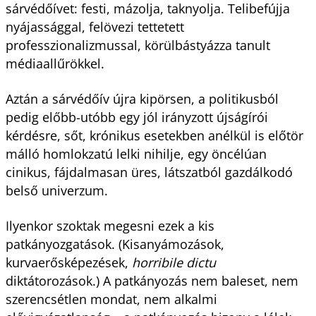
sárvédőívet: festi, mázolja, taknyolja. Telibefújja
nyájassággal, felövezi tettetett
professzionalizmussal, körülbástyázza tanult
médiaallűrökkel.
Aztán a sárvédőív újra kipörsen, a politikusból
pedig előbb-utóbb egy jól irányzott újságírói
kérdésre, sőt, krónikus esetekben anélkül is előtör
málló homlokzatú lelki nihilje, egy öncélúan
cinikus, fájdalmasan üres, látszatból gazdálkodó
belső univerzum.
Ilyenkor szoktak megesni ezek a kis
patkányozgatások. (Kisanyámozások,
kurvaerősképezések,
horribile dictu
diktátorozások.) A patkányozás nem baleset, nem
szerencsétlen mondat, nem alkalmi