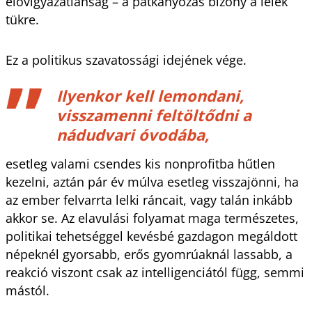
elővigyázatlanság – a patkányozás bizony a lélek
tükre.
Ez a politikus szavatossági idejének vége.
Ilyenkor kell lemondani,
visszamenni feltöltődni a
nádudvari óvodába,
esetleg valami csendes kis nonprofitba hűtlen
kezelni, aztán pár év múlva esetleg visszajönni, ha
az ember felvarrta lelki ráncait, vagy talán inkább
akkor se. Az elavulási folyamat maga természetes,
politikai tehetséggel kevésbé gazdagon megáldott
népeknél gyorsabb, erős gyomrúaknál lassabb, a
reakció viszont csak az intelligenciától függ, semmi
mástól.