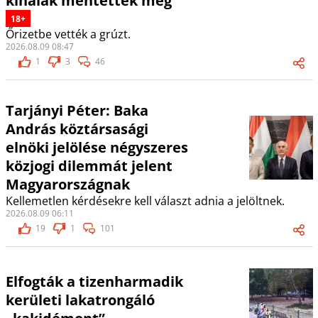
kínaiak mentették meg
18+
Őrizetbe vették a grúzt.
2026.08.09 08:47
1
3
46
Tarjányi Péter: Baka
András köztársasági
elnöki jelölése négyszeres
közjogi dilemmát jelent
Magyarországnak
Kellemetlen kérdésekre kell választ adnia a jelöltnek.
2026.08.09 06:11
19
1
101
Elfogták a tizenharmadik
kerületi lakatrongáló