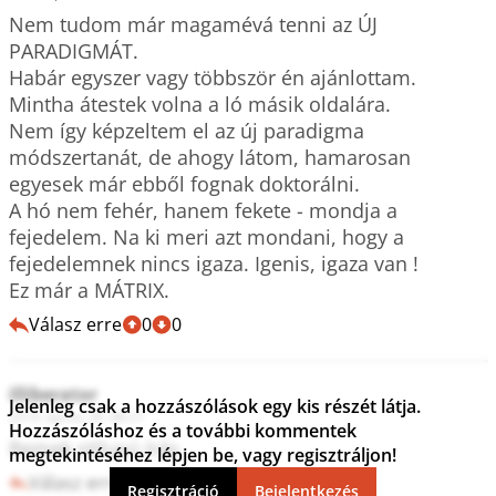
Nem tudom már magamévá tenni az ÚJ 
PARADIGMÁT.

Habár egyszer vagy többször én ajánlottam.

Mintha átestek volna a ló másik oldalára.

Nem így képzeltem el az új paradigma 
módszertanát, de ahogy látom, hamarosan 
egyesek már ebből fognak doktorálni.

A hó nem fehér, hanem fekete - mondja a 
fejedelem. Na ki meri azt mondani, hogy a 
fejedelemnek nincs igaza. Igenis, igaza van !

Ez már a MÁTRIX.
Válasz erre
0
0
illiberator
Jelenleg csak a hozzászólások egy kis részét látja.
2019. április 28. 08:27
Hozzászóláshoz és a további kommentek
Remek stílusú írás.
megtekintéséhez lépjen be, vagy regisztráljon!
Válasz erre
2
1
Regisztráció
Bejelentkezés