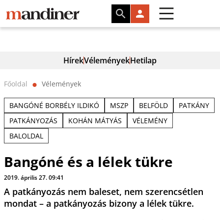
Hírek
Vélemények
Hetilap
Főoldal
Vélemények
⬤
BANGÓNÉ BORBÉLY ILDIKÓ
MSZP
BELFÖLD
PATKÁNY
PATKÁNYOZÁS
KOHÁN MÁTYÁS
VÉLEMÉNY
BALOLDAL
Bangóné és a lélek tükre
2019. április 27. 09:41
A patkányozás nem baleset, nem szerencsétlen
mondat – a patkányozás bizony a lélek tükre.