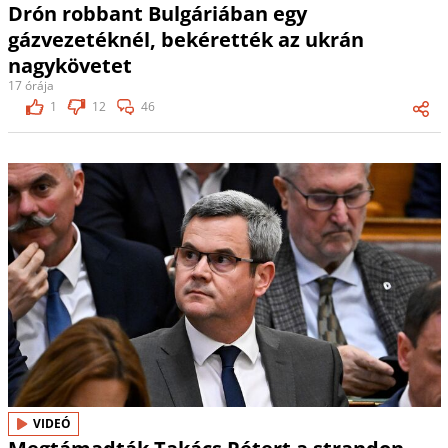
Drón robbant Bulgáriában egy
gázvezetéknél, bekérették az ukrán
nagykövetet
17 órája
1
12
46
VIDEÓ