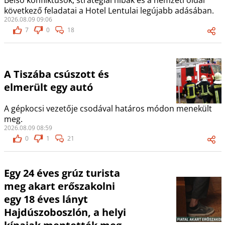
Belső konfliktusok, stratégiai hibák és a nemzeti oldal
következő feladatai a Hotel Lentulai legújabb adásában.
2026.08.09 09:06
7
0
18
A Tiszába csúszott és
elmerült egy autó
A gépkocsi vezetője csodával határos módon menekült
meg.
2026.08.09 08:59
0
1
21
Egy 24 éves grúz turista
meg akart erőszakolni
egy 18 éves lányt
Hajdúszoboszlón, a helyi