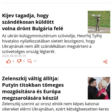
Kijev tagadja, hogy
szándékosan küldött
volna drónt Bulgária felé
Az ukrán külügyminisztérium szóvivője, Heorhij Tyihij
hivatalos nyilatkozatában sietett leszögezni, hogy
Ukrajnának nem állt szándékában megsérteni a
szövetséges ország légterét.
2026.08.09 05:19
0
9
11
Zelenszkij váltig állítja:
Putyin titokban tömeges
mozgósításra és Európa
megzsarolására készül
Zelenszkij szerint az orosz elnök nem képes katonai
sikereket elérni Ukrajnában, ezért kétségbeesetten keres