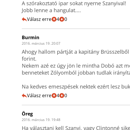
A szórakoztató ipar sokat nyerne Szanyival!

Jobb lenne a hangulat....
Válasz erre
4
0
Burmin
2016. március 19. 20:07
Ahogy hallom pártját a kapitány Brüsszelből 
forint.

Nekem azé ez úgy jön le mintha Dobó azt mo
benneteket Zólyomból jobban tudlak irányítan
Na kedves emeszpések nektek ezért lesz bukt
Válasz erre
4
0
Öreg
2016. március 19. 19:48
Ha választani kell Szanyi, vagy Clintonné sik