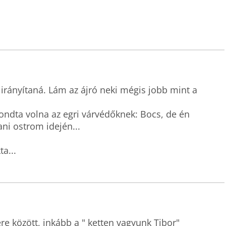
irányítaná. Lám az ájró neki mégis jobb mint a 
ndta volna az egri várvédőknek: Bocs, de én 
i ostrom idején...

a...
ere között, inkább a " ketten vagyunk Tibor"