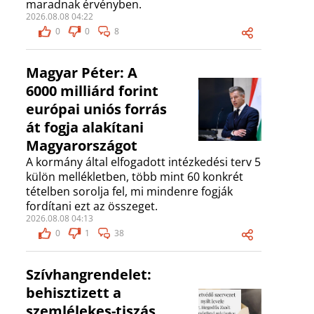
maradnak érvényben.
2026.08.08 04:22
0
0
8
Magyar Péter: A
6000 milliárd forint
európai uniós forrás
át fogja alakítani
Magyarországot
A kormány által elfogadott intézkedési terv 5
külön mellékletben, több mint 60 konkrét
tételben sorolja fel, mi mindenre fogják
fordítani ezt az összeget.
2026.08.08 04:13
0
1
38
Szívhangrendelet:
behisztizett a
szemlélekes-tiszás