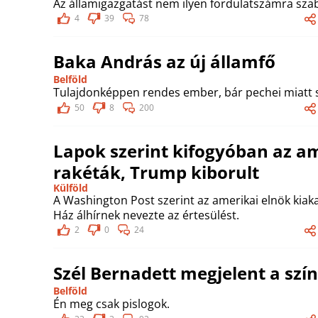
Az államigazgatást nem ilyen fordulatszámra szab
4
39
78
Baka András az új államfő
Belföld
Tulajdonképpen rendes ember, bár pechei miatt s
50
8
200
Lapok szerint kifogyóban az am
rakéták, Trump kiborult
Külföld
A Washington Post szerint az amerikai elnök kiak
Ház álhírnek nevezte az értesülést.
2
0
24
Szél Bernadett megjelent a szí
Belföld
Én meg csak pislogok.