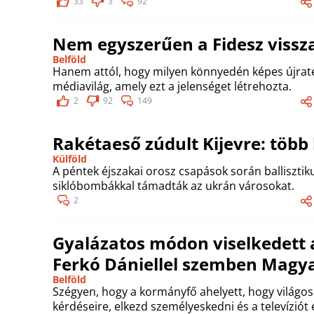
33
3
92
Nem egyszerűen a Fidesz vissza
Belföld
Hanem attól, hogy milyen könnyedén képes újrate
médiavilág, amely ezt a jelenséget létrehozta.
2
92
149
Rakétaeső zúdult Kijevre: több 
Külföld
A péntek éjszakai orosz csapások során ballisztik
siklóbombákkal támadták az ukrán városokat.
2
Gyalázatos módon viselkedett a
Ferkó Dániellel szemben Magya
Belföld
Szégyen, hogy a kormányfő ahelyett, hogy világos
kérdéseire, elkezd személyeskedni és a televíziót 