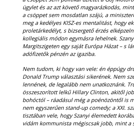
ügylet és az azt követő magyarázkodás, min
a csöppet sem mosdatlan szájú, a minisztere
meg a kedélyes KISZ-es mentalitást, hogy ek
proletárkedélyt, s bizsergető érzés elképzeln
kollegiális módon egymásra lehelnek. Szanyi
Margitszigeten egy saját Európa Házat – s lá
adófizetők pénzén az igaziba.
Nem tudom, ki hogy van vele: én éppúgy dru
Donald Trump választási sikerének. Nem szer
lennének, de legalább nem unatkoznánk. Tru
összeszorított lelkű Hillary Clinton, akitől j
bohóctól – ráadásul még a poénözöntől is m
nem egyszerűen stand-up comedy; a XXI. száz
tisztában vele, hogy Szanyi élemedett korába
vidám kommunista mégiscsak jobb, mint a 