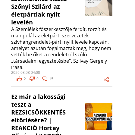
Szőnyi Szilárd az
életpártiak nyílt
levelén
A Szemlélek főszerkesztője ferdít, torzít és
manipulál az életpárti szervezetek
szívhangrendelet-párti nyílt levele kapcsán,
amelyet azután fogalmaztak meg, hogy nem
vették be őket a rendeletről szóló
„társadalmi egyeztetésbe”. Szilvay Gergely
írása.
2026.08.08 04:00
2
0
15
Ez már a lakossági
teszt a
REZSICSÖKKENTÉS
eltörlésére? |
REAKCIÓ Hortay