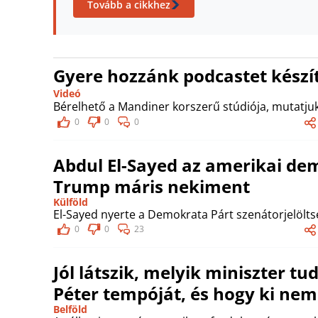
Tovább a cikkhez
Gyere hozzánk podcastet készít
Videó
Bérelhető a Mandiner korszerű stúdiója, mutatjuk
0
0
0
Abdul El-Sayed az amerikai dem
Trump máris nekiment
Külföld
El-Sayed nyerte a Demokrata Párt szenátorjelölts
0
0
23
Jól látszik, melyik miniszter t
Péter tempóját, és hogy ki nem
Belföld