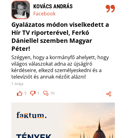
KOVÁCS ANDRÁS
Facebook
Gyalázatos módon viselkedett a
Hír TV riporterével, Ferkó
Dániellel szemben Magyar
Péter!
Szégyen, hogy a kormányfő ahelyett, hogy
világos válaszokat adna az újságíró
kérdéseire, elkezd személyeskedni és a
televíziót és annak nézőit alázni!
1 órája
5
1
10