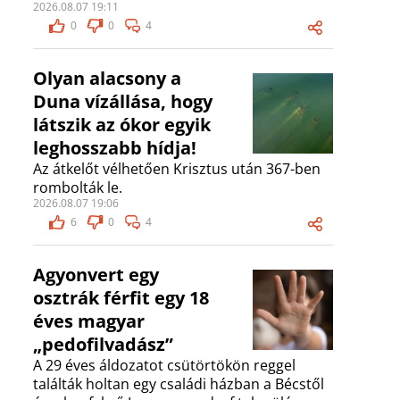
2026.08.07 19:11
0
0
4
Olyan alacsony a
Duna vízállása, hogy
látszik az ókor egyik
leghosszabb hídja!
Az átkelőt vélhetően Krisztus után 367-ben
rombolták le.
2026.08.07 19:06
6
0
4
Agyonvert egy
osztrák férfit egy 18
éves magyar
„pedofilvadász”
A 29 éves áldozatot csütörtökön reggel
találták holtan egy családi házban a Bécstől