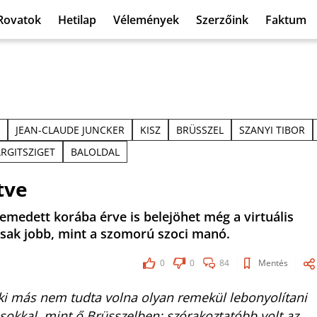
Rovatok
Hetilap
Vélemények
Szerzőink
Faktum
JEAN-CLAUDE JUNCKER
KISZ
BRÜSSZEL
SZANYI TIBOR
RGITSZIGET
BALOLDAL
tve
emedett korába érve is belejöhet még a virtuális
sak jobb, mint a szomorú szoci manó.
0
0
84
Mentés
enki más nem tudta volna olyan remekül lebonyolítani
sokkal, mint ő Brüsszelben: szórakoztatóbb volt az