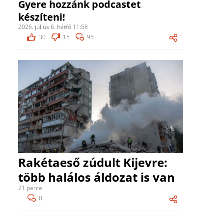
Gyere hozzánk podcastet
készíteni!
2026. július 6. hétfő 11:58
30
15
95
Rakétaeső zúdult Kijevre:
több halálos áldozat is van
21 perce
0