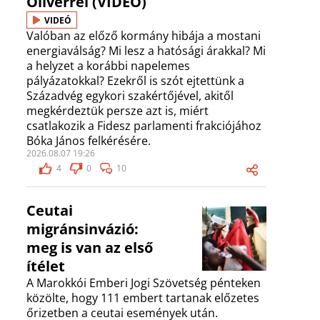
Olivérrel (VIDEÓ)
VIDEÓ
Valóban az előző kormány hibája a mostani
energiaválság? Mi lesz a hatósági árakkal? Mi
a helyzet a korábbi napelemes
pályázatokkal? Ezekről is szót ejtettünk a
Századvég egykori szakértőjével, akitől
megkérdeztük persze azt is, miért
csatlakozik a Fidesz parlamenti frakciójához
Bóka János felkérésére.
2026.08.07 19:26
4
0
10
Ceutai
migránsinvázió:
meg is van az első
ítélet
A Marokkói Emberi Jogi Szövetség pénteken
közölte, hogy 111 embert tartanak előzetes
őrizetben a ceutai események után.