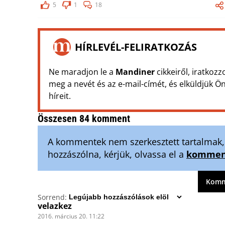
5
1
18
HÍRLEVÉL-FELIRATKOZÁS
Ne maradjon le a
Mandiner
cikkeiről, iratkozz
meg a nevét és az e-mail-címét, és elküldjük 
híreit.
Összesen 84 komment
A kommentek nem szerkesztett tartalmak, t
hozzászólna, kérjük, olvassa el a
komment
Komme
Sorrend:
velazkez
2016. március 20. 11:22