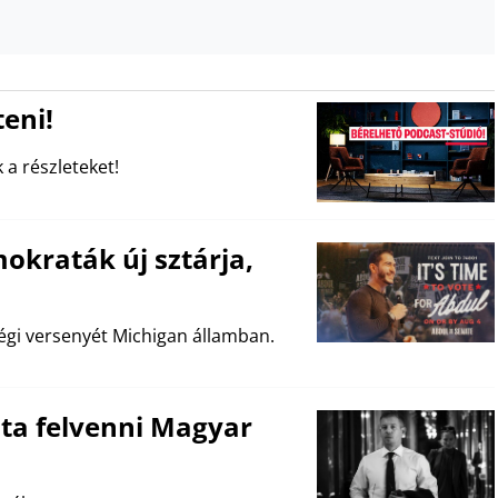
eni!
 a részleteket!
okraták új sztárja,
égi versenyét Michigan államban.
udta felvenni Magyar