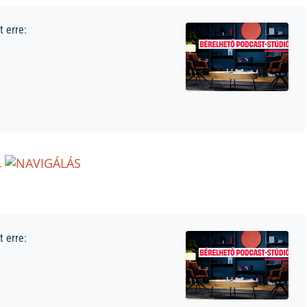
 erre:
L
 erre: