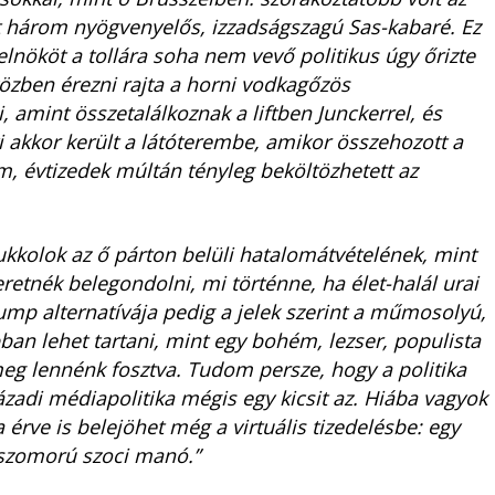
t három nyögvenyelős, izzadságszagú Sas-kabaré. Ez
lnököt a tollára soha nem vevő politikus úgy őrizte
özben érezni rajta a horni vodkagőzös
i, amint összetalálkoznak a liftben Junckerrel, és
 akkor került a látóterembe, amikor összehozott a
m, évtizedek múltán tényleg beköltözhetett az
kkolok az ő párton belüli hatalomátvételének, mint
etnék belegondolni, mi történne, ha élet-halál urai
mp alternatívája pedig a jelek szerint a műmosolyú,
obban lehet tartani, mint egy bohém, lezser, populista
eg lennénk fosztva. Tudom persze, hogy a politika
adi médiapolitika mégis egy kicsit az. Hiába vagyok
 érve is belejöhet még a virtuális tizedelésbe: egy
szomorú szoci manó.”