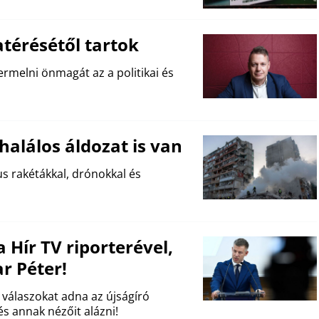
térésétől tartok
rmelni önmagát az a politikai és
halálos áldozat is van
us rakétákkal, drónokkal és
 Hír TV riporterével,
r Péter!
 válaszokat adna az újságíró
és annak nézőit alázni!