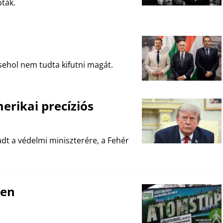
ták.
ehol nem tudta kifutni magát.
erikai precíziós
adt a védelmi miniszterére, a Fehér
nen