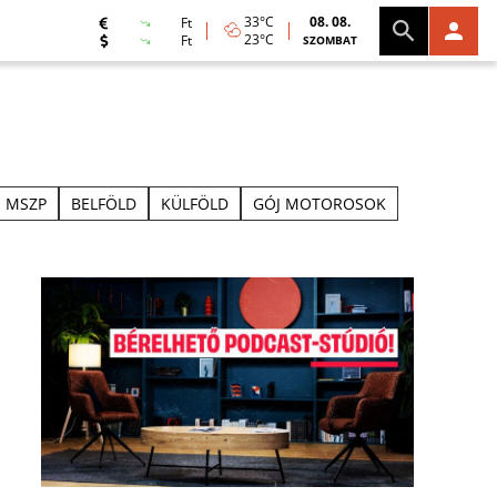
33°C
08. 08.
Ft
23°C
Ft
SZOMBAT
MSZP
BELFÖLD
KÜLFÖLD
GÓJ MOTOROSOK