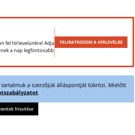
FELIRATKOZOM A HÍRLEVÉLRE
on fel hírlevelünkre! Adja
Önnek a nap legfontosabb
artalmuk a szerzőjük álláspontját tükrözi. Mielőtt
szabályzatot
.
ntek frissítése