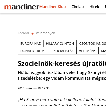
Mandiner Klub
Címlap
Hírek
Főoldal
Vélemények
⬤
EURÓPA HÁZ
HILLARY CLINTON
CSONTOS JÁNOS
DONALD TRUMP
SZOCIALISTÁK
VÉLEMÉNY
MA
Szocielnök-keresés újratöl
Hiába vagyok tisztában vele, hogy Szanyi él
tizedelésbe: egy vidám kommunista mégisc
2016. március 19. 12:35
„Ha Szanyi nem volna, ki kellene találni. S
a csöppet sem politikai üzletet a Gój Motoro